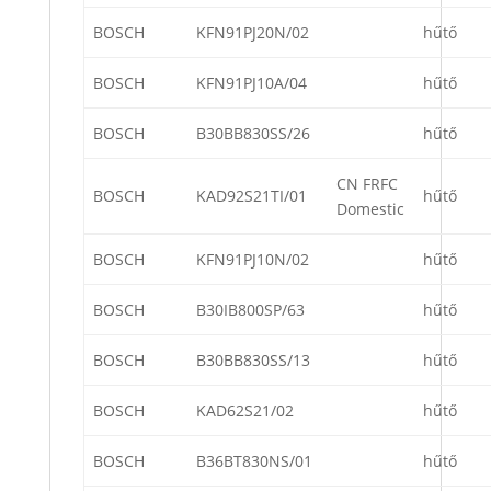
BOSCH
KFN91PJ20N/02
hűtő
BOSCH
KFN91PJ10A/04
hűtő
BOSCH
B30BB830SS/26
hűtő
CN FRFC
BOSCH
KAD92S21TI/01
hűtő
Domestic
BOSCH
KFN91PJ10N/02
hűtő
BOSCH
B30IB800SP/63
hűtő
BOSCH
B30BB830SS/13
hűtő
BOSCH
KAD62S21/02
hűtő
BOSCH
B36BT830NS/01
hűtő