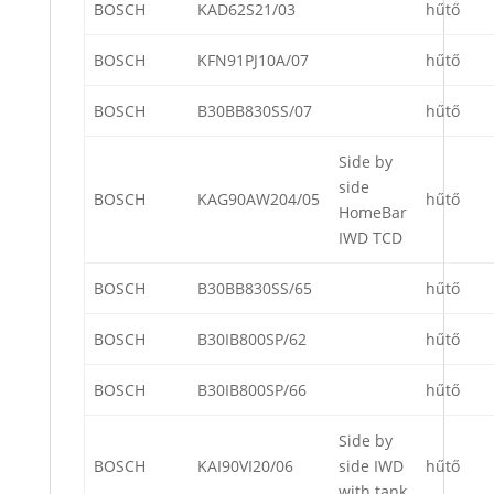
BOSCH
KAD62S21/03
hűtő
BOSCH
KFN91PJ10A/07
hűtő
BOSCH
B30BB830SS/07
hűtő
Side by
side
BOSCH
KAG90AW204/05
hűtő
HomeBar
IWD TCD
BOSCH
B30BB830SS/65
hűtő
BOSCH
B30IB800SP/62
hűtő
BOSCH
B30IB800SP/66
hűtő
Side by
BOSCH
KAI90VI20/06
side IWD
hűtő
with tank