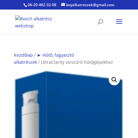
06-20-482-32-08
boyalkatreszek@gmail.com
Kezdőlap
/
► Hűtő, fagyasztó
alkatrészek
/ UltraClarity vízszűrő hűtőgépekhez