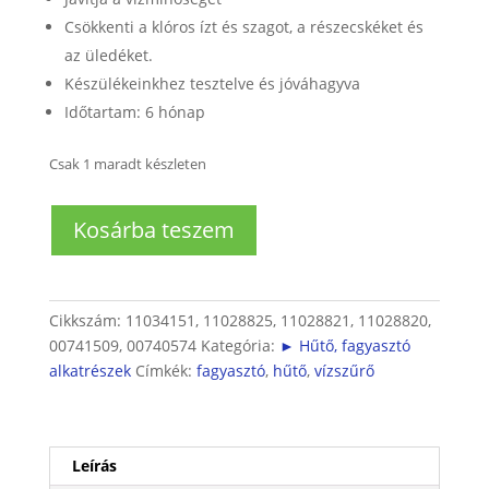
Csökkenti a klóros ízt és szagot, a részecskéket és
az üledéket.
Készülékeinkhez tesztelve és jóváhagyva
Időtartam: 6 hónap
Csak 1 maradt készleten
UltraClarity
Kosárba teszem
vízszűrő
hűtőgépekhez
mennyiség
Cikkszám:
11034151, 11028825, 11028821, 11028820,
00741509, 00740574
Kategória:
► Hűtő, fagyasztó
alkatrészek
Címkék:
fagyasztó
,
hűtő
,
vízszűrő
Leírás