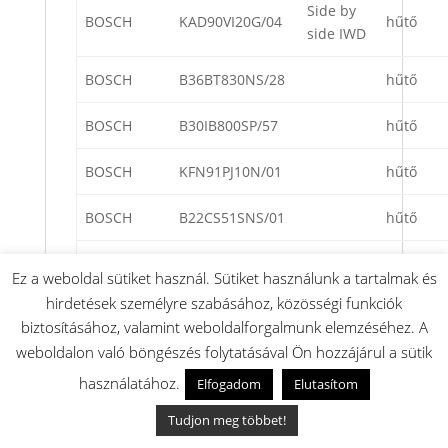
Side by
BOSCH
KAD90VI20G/04
hűtő
side IWD
BOSCH
B36BT830NS/28
hűtő
BOSCH
B30IB800SP/57
hűtő
BOSCH
KFN91PJ10N/01
hűtő
BOSCH
B22CS51SNS/01
hűtő
BOSCH
B30IB800SP/64
hűtő
Ez a weboldal sütiket használ. Sütiket használunk a tartalmak és
hirdetések személyre szabásához, közösségi funkciók
BOSCH
B36BT830NS/51
hűtő
biztosításához, valamint weboldalforgalmunk elemzéséhez. A
weboldalon való böngészés folytatásával Ön hozzájárul a sütik
BOSCH
B36BT830NS/62
hűtő
használatához.
Elfogadom
Elutasítom
BOSCH
B30BB830SS/61
hűtő
Tudjon meg többet!
BOSCH
B30BB830SS/18
hűtő