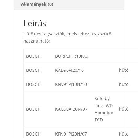
Vélemények (0)
Leírás
Hűtők és fagyasztók, melykehez a vízszűrő
használható:
BOSCH
BORPLFTR10(00)
BOSCH
KAD90VI20/10
hűtő
BOSCH
KFN91PJ10N/10
hűtő
Side by
side IWD
BOSCH
KAG90AI20N/07
hűtő
Homebar
TCD
BOSCH
KFN91PJ20N/07
hűtő