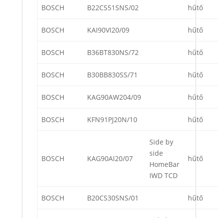
BOSCH
B22CS51SNS/02
hűtő
BOSCH
KAI90VI20/09
hűtő
BOSCH
B36BT830NS/72
hűtő
BOSCH
B30BB830SS/71
hűtő
BOSCH
KAG90AW204/09
hűtő
BOSCH
KFN91PJ20N/10
hűtő
Side by
side
BOSCH
KAG90AI20/07
hűtő
HomeBar
IWD TCD
BOSCH
B20CS30SNS/01
hűtő