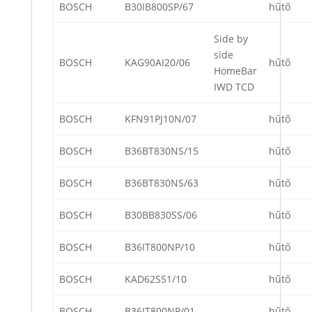
BOSCH
B30IB800SP/67
hűtő
Side by
side
BOSCH
KAG90AI20/06
hűtő
HomeBar
IWD TCD
BOSCH
KFN91PJ10N/07
hűtő
BOSCH
B36BT830NS/15
hűtő
BOSCH
B36BT830NS/63
hűtő
BOSCH
B30BB830SS/06
hűtő
BOSCH
B36IT800NP/10
hűtő
BOSCH
KAD62S51/10
hűtő
BOSCH
B36IT800NP/01
hűtő