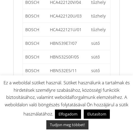
BOSCH
HCA422120V/04
tűzhely
BOSCH
HCA422120U/03
tűzhely
BOSCH
HCA422121U/01
tűzhely
BOSCH
HBN539E7/07
sütő
BOSCH
HBN532S0F/05
sütő
BOSCH
HBN532E5/11
sütő
Ez a weboldal sütiket használ. Sütiket használunk a tartalmak és
BOSCH
HBN532E3/10
sütő
hirdetések személyre szabásához, közösségi funkciók
biztosításához, valamint weboldalforgalmunk elemzéséhez. A
BOSCH
HBN532E0F/05
sütő
weboldalon való böngészés folytatásával Ön hozzájárul a sütik
BOSCH
HBN532E1F/05
sütő
használatához.
Elfogadom
Elutasítom
Tudjon meg többet!
BOSCH
HBN531S1F/08
sütő