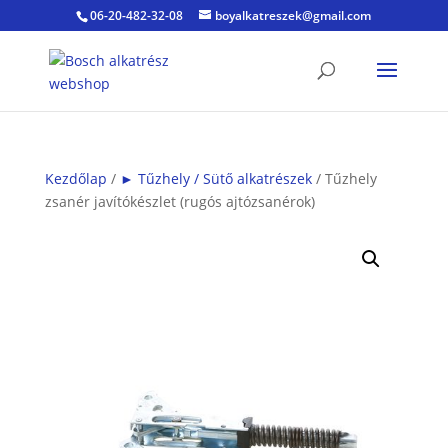
06-20-482-32-08
boyalkatreszek@gmail.com
Kezdőlap
/
► Tűzhely / Sütő alkatrészek
/ Tűzhely
zsanér javítókészlet (rugós ajtózsanérok)