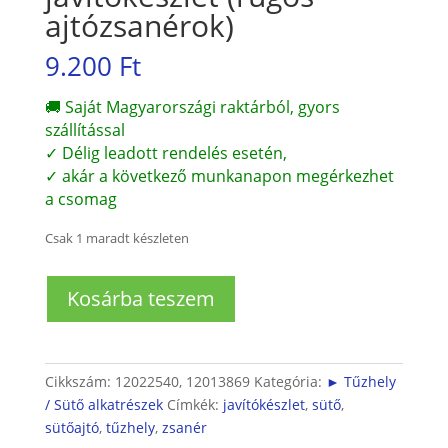
ajtózsanérok)
9.200
Ft
🚚 Saját Magyarországi raktárból, gyors
szállítással
✓ Délig leadott rendelés esetén,
✓ akár a következő munkanapon megérkezhet
a csomag
Csak 1 maradt készleten
Tűzhely
Kosárba teszem
zsanér
javítókészlet
(rugós
ajtózsanérok)
Cikkszám:
12022540, 12013869
Kategória:
► Tűzhely
mennyiség
/ Sütő alkatrészek
Címkék:
javítókészlet
,
sütő
,
sütőajtó
,
tűzhely
,
zsanér