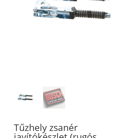
Tűzhely zsanér
javítókészlet (rugós