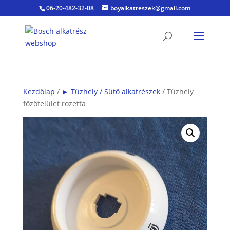
06-20-482-32-08
boyalkatreszek@gmail.com
Kezdőlap
/
► Tűzhely / Sütő alkatrészek
/ Tűzhely
főzőfelület rozetta