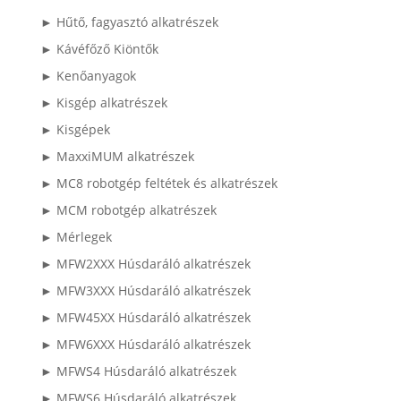
► Hűtő, fagyasztó alkatrészek
► Kávéfőző Kiöntők
► Kenőanyagok
► Kisgép alkatrészek
► Kisgépek
► MaxxiMUM alkatrészek
► MC8 robotgép feltétek és alkatrészek
► MCM robotgép alkatrészek
► Mérlegek
► MFW2XXX Húsdaráló alkatrészek
► MFW3XXX Húsdaráló alkatrészek
► MFW45XX Húsdaráló alkatrészek
► MFW6XXX Húsdaráló alkatrészek
► MFWS4 Húsdaráló alkatrészek
► MFWS6 Húsdaráló alkatrészek