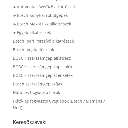
►Automata kávéfőző alkatrészek
►Bosch Konyhai robotgépek
►Bosch MaxoMixx alkatrészek
►Egyéb alkatrészek
Bosch Ipari Porszívó alkatrészek
Bosch meghajtószíjak
BOSCH szerszámgép alkatrész
BOSCH szerszámgép kapcsolók
BOSCH szerszámgép szénkefék
Bosch szerszámgép szíjak
Hűtő- és fagyasztó fiókok
Hűtő- és fagyasztó üveglapok (Bosch / Siemens /
Neff)
Keresőszavak: