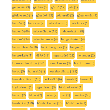
gégecső
(23)
gépház
(5)
görgő
(12)
gőz
(1)
gőzkivezető
(1)
gőzsütő
(33)
gőzterelő
(2)
gőzállomás
(1)
habkő
(1)
habosító
(2)
habszivacs
(6)
habtárcsa
(1)
habverő
(46)
habverőlapát
(18)
habverőszár
(28)
hajtómű
(34)
halogén lámpa
(4)
hangszigetelő
(4)
harmonikacső
(10)
hasábburgonya
(1)
henger
(4)
hengerkefe
(1)
HEPA
(48)
hepa szűrő
(62)
hollander
(2)
HomeProfessional
(144)
homlokkerék
(3)
hordozható
(5)
horog
(3)
horzsakő
(1)
hosszbordás szíj
(28)
hosszbordásszíj
(16)
hurkatöltő
(6)
huzal
(1)
huzat
(1)
HydroFresh
(1)
hyperFresh
(3)
hálózati kábel
(1)
három
(2)
hátlap
(2)
hátsó
(7)
ház
(1)
házrész
(63)
húsdaráló
(189)
húsdaráló ház
(15)
húshőmérő
(1)