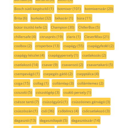
Bosch sütő kiegészítő
(1)
botmixer
(101)
botmixerszár
(20)
Brita
(6)
burkolat
(32)
békazár
(1)
búra
(11)
bútor tisztító kefe
(2)
Champion
(30)
ChillerBox
(5)
chillersafe
(4)
citrusprés
(19)
claris
(1)
CleverMixx
(21)
coolbox
(2)
crisperbox
(13)
csapágy
(55)
csapágyfedél
(2)
csapágy készlet
(4)
csapágypersely
(1)
csatlakozás
(2)
csatlakozó
(14)
csavar
(9)
csavarozó
(2)
csavartakaró
(5)
csempevágó
(1)
csepegés gátló
(2)
csepptálca
(4)
csiga
(15)
csillag
(1)
csillámlap
(3)
csillámlemez
(2)
csiszoló
(5)
csiszológép
(3)
csukló persely
(1)
csésze tartó
(7)
csúszógyűrű
(1)
csúszósines gérvágó
(3)
csúszószán
(1)
cső
(36)
csőbilincs
(4)
csőcsatlakozó
(3)
dagasztó
(13)
dagasztólapát
(5)
dagasztószár
(14)