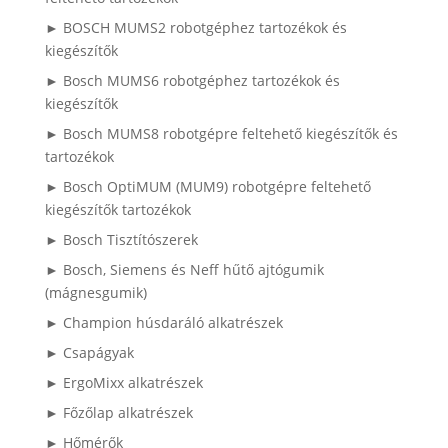
► BOSCH MUMS2 robotgéphez tartozékok és
kiegészítők
► Bosch MUMS6 robotgéphez tartozékok és
kiegészítők
► Bosch MUMS8 robotgépre feltehető kiegészítők és
tartozékok
► Bosch OptiMUM (MUM9) robotgépre feltehető
kiegészítők tartozékok
► Bosch Tisztítószerek
► Bosch, Siemens és Neff hűtő ajtógumik
(mágnesgumik)
► Champion húsdaráló alkatrészek
► Csapágyak
► ErgoMixx alkatrészek
► Főzőlap alkatrészek
► Hőmérők