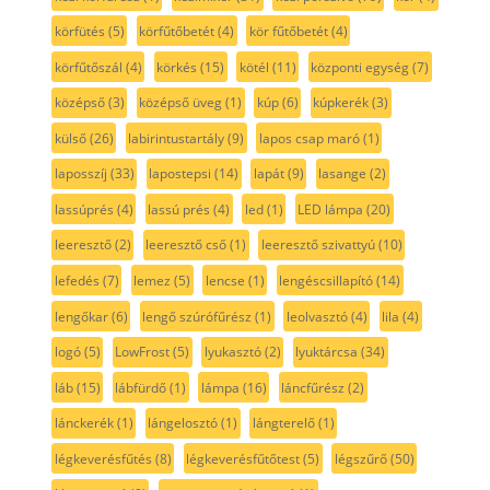
körfütés
(5)
körfűtőbetét
(4)
kör fűtőbetét
(4)
körfűtőszál
(4)
körkés
(15)
kötél
(11)
központi egység
(7)
középső
(3)
középső üveg
(1)
kúp
(6)
kúpkerék
(3)
külső
(26)
labirintustartály
(9)
lapos csap maró
(1)
laposszíj
(33)
lapostepsi
(14)
lapát
(9)
lasange
(2)
lassúprés
(4)
lassú prés
(4)
led
(1)
LED lámpa
(20)
leeresztő
(2)
leeresztő cső
(1)
leeresztő szivattyú
(10)
lefedés
(7)
lemez
(5)
lencse
(1)
lengéscsillapító
(14)
lengőkar
(6)
lengő szúrófűrész
(1)
leolvasztó
(4)
lila
(4)
logó
(5)
LowFrost
(5)
lyukasztó
(2)
lyuktárcsa
(34)
láb
(15)
lábfürdő
(1)
lámpa
(16)
láncfűrész
(2)
lánckerék
(1)
lángelosztó
(1)
lángterelő
(1)
légkeverésfűtés
(8)
légkeverésfűtőtest
(5)
légszűrő
(50)