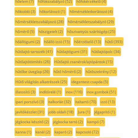
hőelem
(7)
hőfokszabályzó
(52)
hőfokérzékelő
(4)
hőkioldó
(3)
hőkorlátozó
(1)
hőmérsékletkorlátozó
(4)
hőmérsékletszabályozó
(28)
hőmérsékletszabályzó
(29)
hőmérő
(5)
hőszigetelt
(2)
hőszivattyús szárítógép
(25)
hőállógumi
(2)
hőálló izzó
(15)
hőérzékelő
(13)
hűtő
(393)
hűtőajtó-tartozék
(41)
hűtőajtógumi
(31)
hűtőajtópolc
(34)
hűtőajtótömítés
(26)
Hűtőajtó zsanérok/ajtópántok
(15)
hűtőbe üveglap
(26)
hűtő hőmérő
(2)
hűtőszekrény
(12)
Hűtő világítás alkatrészek
(25)
idegentest csapda
(5)
illatosító
(3)
indítórelé
(1)
inox
(116)
inox gombok
(51)
ipari porszívó
(3)
italkorlát
(32)
italtartó
(70)
izzó
(13)
javítókészlet
(31)
jobb oldali
(18)
Jura
(1)
jégaprító
(1)
jégkocka készítő
(2)
jégkocka tartó
(2)
kampó
(7)
kanna
(1)
kanál
(2)
kaparó
(2)
kapcsoló
(72)