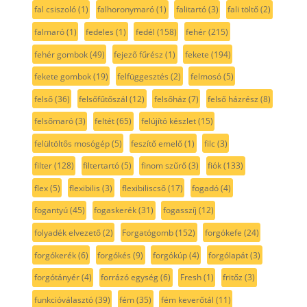
fal csiszoló
(1)
falhoronymaró
(1)
falitartó
(3)
fali töltő
(2)
falmaró
(1)
fedeles
(1)
fedél
(158)
fehér
(215)
fehér gombok
(49)
fejező fűrész
(1)
fekete
(194)
fekete gombok
(19)
felfüggesztés
(2)
felmosó
(5)
felső
(36)
felsőfűtőszál
(12)
felsőház
(7)
felső házrész
(8)
felsőmaró
(3)
feltét
(65)
felújító készlet
(15)
felültöltős mosógép
(5)
feszítő emelő
(1)
filc
(3)
filter
(128)
filtertartó
(5)
finom szűrő
(3)
fiók
(133)
flex
(5)
flexibilis
(3)
flexibiliscső
(17)
fogadó
(4)
fogantyú
(45)
fogaskerék
(31)
fogasszíj
(12)
folyadék elvezető
(2)
Forgatógomb
(152)
forgókefe
(24)
forgókerék
(6)
forgókés
(9)
forgókúp
(4)
forgólapát
(3)
forgótányér
(4)
forrázó egység
(6)
Fresh
(1)
fritőz
(3)
funkcióválasztó
(39)
fém
(35)
fém keverőtál
(11)