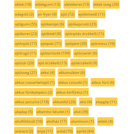
ablak
(18)
ablakgumi
(13)
ablakkeret
(13)
ablak üveg
(20)
adagoló
(2)
air fryer
(4)
ajtó
(72)
ajtóbimetál
(11)
ajtógumi
(55)
ajtókampó
(6)
ajtókapcsoló
(23)
ajtókeret
(23)
ajtókötél
(8)
ajtónyitás érzékelő
(11)
ajtónyitó
(17)
ajtópolc
(71)
ajtópánt
(20)
ajtóretesz
(16)
ajtórugó
(11)
ajtótartozék
(194)
ajtózsanér
(6)
ajtózár
(20)
ajtó érzékelő
(13)
ajtóérzékelő
(9)
ajtóüveg
(21)
akksi
(4)
akkumulátor
(6)
akkus csavarbehajtó
(1)
akkus csiszoló
(1)
akkus fúró
(6)
akkus fúrókalapács
(2)
akkus körfűrész
(1)
akkus porszívó
(118)
akkutöltő
(20)
aksi
(4)
alapgép
(11)
alaplap
(5)
alkatrész készlet
(1)
alsó
(39)
alsófűtőszál
(10)
alsóház
(17)
aluminium
(1)
alátét
(4)
antracit
(2)
anya
(11)
anód
(10)
aprító
(64)