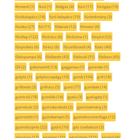
fémtető
(1)
fésű
(1)
földgáz
(4)
fúró
(17)
fúrógép
(19)
fúrókalapács
(14)
fúró kalapács
(10)
fúrótokmány
(3)
fúvóka
(27)
fül
(11)
fődarab
(12)
főmotor
(6)
főzőlap
(122)
főzőrács
(6)
főzőzóna
(1)
fűnyíró
(52)
fűnyírókés
(6)
fűrész
(6)
fűszellőztető
(4)
fűtés
(40)
fűtéspumpa
(6)
fűtőbetét
(43)
fűtőszál
(51)
fűtőtest
(45)
G9
(2)
gabonaörlő
(13)
gaggenau
(1)
gerenda
(1)
golyós
(1)
golyóscsapágy
(10)
gomb
(104)
grill
(16)
grillbetét
(3)
grillrács
(5)
gumi
(77)
gumibak
(14)
gumicső
(18)
gumiláb
(14)
gyalu
(3)
gyalugép
(1)
gyerekzár
(2)
gyorsdaraboló
(2)
gyorstokmány
(3)
gyorstöltő
(1)
gyúrókampó
(5)
gyümölcscentrifuga
(12)
gyümölcsprés
(22)
gyűrű
(10)
gáz csatlakozó
(3)
gázrózsa
(17)
gáztepsi
(21)
gáztűzhely
(321)
gázégő
(6)