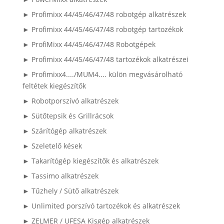
► Profimixx 44/45/46/47/48 robotgép alkatrészek
► Profimixx 44/45/46/47/48 robotgép tartozékok
► ProfiMixx 44/45/46/47/48 Robotgépek
► Profimixx 44/45/46/47/48 tartozékok alkatrészei
► Profimixx4..../MUM4.... külön megvásárolható
feltétek kiegészítők
► Robotporszívó alkatrészek
► Sütőtepsik és Grillrácsok
► Szárítógép alkatrészek
► Szeletelő kések
► Takarítógép kiegészítők és alkatrészek
► Tassimo alkatrészek
► Tűzhely / Sütő alkatrészek
► Unlimited porszívó tartozékok és alkatrészek
► ZELMER / UFESA Kisgép alkatrészek