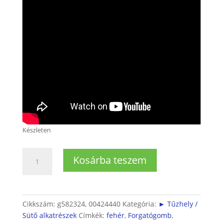
Készleten
Tűzhely
Kosárba teszem
főzőfelület
rozetta
mennyiség
Cikkszám:
g582324, 00424440
Kategória:
► Tűzhely /
Sütő alkatrészek
Címkék:
fehér
,
Forgatógomb
,