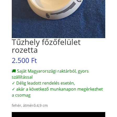
Tűzhely főzőfelület
rozetta
2.500
Ft
🚚 Saját Magyarországi raktárból, gyors
szállítással
✓ Délig leadott rendelés esetén,
✓ akár a következő munkanapon megérkezhet
a csomag
fehér, átmérő:4,9 cm