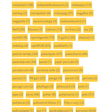
mélyhűtő
(108)
mélyhűtőleolvasztó
(2)
mélytepsi
(13)
mérleg
(2)
mérőpohár
(6)
műanyag
(31)
nagyflex
(5)
nagykefe
(7)
narancssárga
(3)
nedvesköszörű
(1)
Neff
(20)
Nivona
(1)
nofrost
(13)
no frost
(2)
ntc
(3)
nyitófül
(8)
nyomógomb
(19)
O-gyűrű
(20)
olajsütő
(1)
oldallap
(4)
optiMUM
(63)
padlókefe
(1)
palack-tartály
(34)
palackpolc
(47)
palacktartó
(40)
palacktároló
(34)
panel
(1)
papír porzsák
(5)
paradicsom
(4)
parketta kefe
(2)
passzírozó
(9)
paszta
(1)
PB gáz
(25)
penge
(5)
perem
(3)
persely
(2)
pezsgő szín
(2)
pihefogó
(3)
piheszűrő
(3)
pink
(1)
pipa
(2)
piros
(46)
pohár
(8)
pohártartó
(1)
polc
(51)
polckeret
(2)
polisztirol fűrész
(1)
Poly-v szíj
(12)
polírozógép
(1)
por
(1)
porleválasztó
(1)
porszívó
(454)