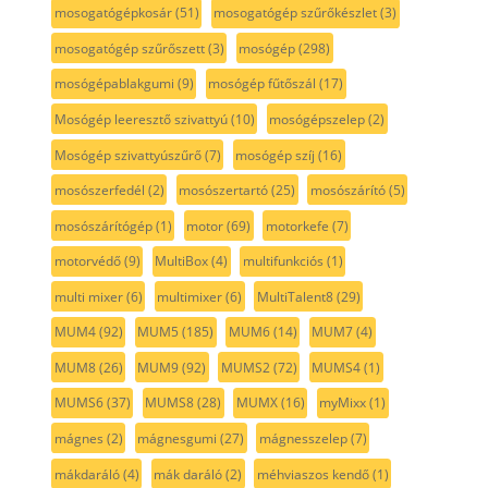
mosogatógépkosár
(51)
mosogatógép szűrőkészlet
(3)
mosogatógép szűrőszett
(3)
mosógép
(298)
mosógépablakgumi
(9)
mosógép fűtőszál
(17)
Mosógép leeresztő szivattyú
(10)
mosógépszelep
(2)
Mosógép szivattyúszűrő
(7)
mosógép szíj
(16)
mosószerfedél
(2)
mosószertartó
(25)
mosószárító
(5)
mosószárítógép
(1)
motor
(69)
motorkefe
(7)
motorvédő
(9)
MultiBox
(4)
multifunkciós
(1)
multi mixer
(6)
multimixer
(6)
MultiTalent8
(29)
MUM4
(92)
MUM5
(185)
MUM6
(14)
MUM7
(4)
MUM8
(26)
MUM9
(92)
MUMS2
(72)
MUMS4
(1)
MUMS6
(37)
MUMS8
(28)
MUMX
(16)
myMixx
(1)
mágnes
(2)
mágnesgumi
(27)
mágnesszelep
(7)
mákdaráló
(4)
mák daráló
(2)
méhviaszos kendő
(1)