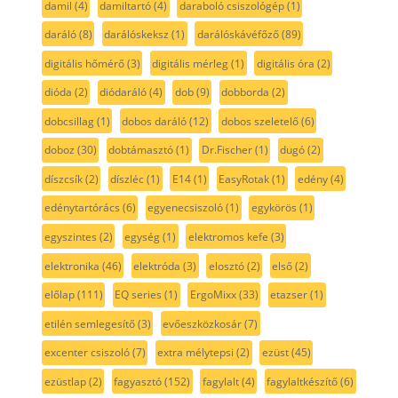
damil
(4)
damiltartó
(4)
daraboló csiszológép
(1)
daráló
(8)
darálóskeksz
(1)
darálóskávéfőző
(89)
digitális hőmérő
(3)
digitális mérleg
(1)
digitális óra
(2)
dióda
(2)
diódaráló
(4)
dob
(9)
dobborda
(2)
dobcsillag
(1)
dobos daráló
(12)
dobos szeletelő
(6)
doboz
(30)
dobtámasztó
(1)
Dr.Fischer
(1)
dugó
(2)
díszcsík
(2)
díszléc
(1)
E14
(1)
EasyRotak
(1)
edény
(4)
edénytartórács
(6)
egyenecsiszoló
(1)
egykörös
(1)
egyszintes
(2)
egység
(1)
elektromos kefe
(3)
elektronika
(46)
elektróda
(3)
elosztó
(2)
első
(2)
előlap
(111)
EQ series
(1)
ErgoMixx
(33)
etazser
(1)
etilén semlegesítő
(3)
evőeszközkosár
(7)
excenter csiszoló
(7)
extra mélytepsi
(2)
ezüst
(45)
ezüstlap
(2)
fagyasztó
(152)
fagylalt
(4)
fagylaltkészítő
(6)