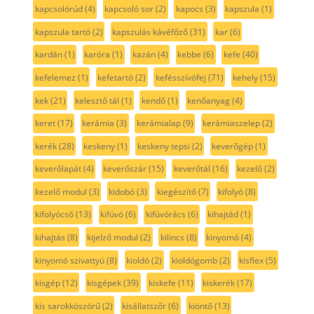
kapcsolórúd
(4)
kapcsoló sor
(2)
kapocs
(3)
kapszula
(1)
kapszula tartó
(2)
kapszulás kávéfőző
(31)
kar
(6)
kardán
(1)
karóra
(1)
kazán
(4)
kebbe
(6)
kefe
(40)
kefelemez
(1)
kefetartó
(2)
kefésszívófej
(71)
kehely
(15)
kek
(21)
kelesztő tál
(1)
kendő
(1)
kenőanyag
(4)
keret
(17)
kerámia
(3)
kerámialap
(9)
kerámiaszelep
(2)
kerék
(28)
keskeny
(1)
keskeny tepsi
(2)
keverőgép
(1)
keverőlapát
(4)
keverőszár
(15)
keverőtál
(16)
kezelő
(2)
kezelő modul
(3)
kidobó
(3)
kiegészítő
(7)
kifolyó
(8)
kifolyócső
(13)
kifúvó
(6)
kifúvórács
(6)
kihajtád
(1)
kihajtás
(8)
kijelző modul
(2)
kilincs
(8)
kinyomó
(4)
kinyomó szivattyú
(8)
kioldó
(2)
kioldógomb
(2)
kisflex
(5)
kisgép
(12)
kisgépek
(39)
kiskefe
(11)
kiskerék
(17)
kis sarokköszörű
(2)
kisállatszőr
(6)
kiöntő
(13)