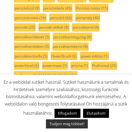
porszívócső
(9)
porszívókefe
(45)
Porszívó motor
(15)
porszívómotor
(14)
porszűrő
(62)
portartály
(46)
porzsák
(25)
porzsák nélküli
(9)
porzsáktartó
(8)
porzsáktartóbetét
(5)
porzsáktartóegység
(6)
porzsáktartóidom
(5)
porzsáktartókeret
(8)
porzsáktartóvilla
(5)
PowerBrush
(3)
power edition
(1)
powerforall
(6)
powermaxx
(1)
prizma
(1)
ProAnimal
(25)
profimixx / MUM44/45/46/47/48
(156)
Ez a weboldal sütiket használ. Sütiket használunk a tartalmak és
profimixx / MUM44/45/46/47/48 keverő
(1)
propeller
(3)
hirdetések személyre szabásához, közösségi funkciók
préselőegység
(14)
PTC
(1)
pumpa
(21)
pálcahőmérő
(1)
biztosításához, valamint weboldalforgalmunk elemzéséhez. A
weboldalon való böngészés folytatásával Ön hozzájárul a sütik
pár
(2)
páraelszívó
(22)
pároló
(1)
rajz
(3)
rekesz
(30)
használatához.
Elfogadom
Elutasítom
rendszer
(1)
reszelelő
(5)
reszelő
(18)
rezgőcsiszoló
(3)
robotgép
(380)
robot porszívó
(15)
robotporszívó
(11)
Tudjon meg többet!