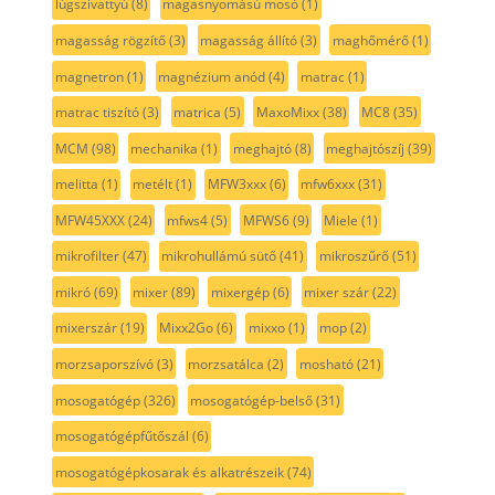
lúgszivattyú
(8)
magasnyomású mosó
(1)
magasság rögzítő
(3)
magasság állító
(3)
maghőmérő
(1)
magnetron
(1)
magnézium anód
(4)
matrac
(1)
matrac tiszító
(3)
matrica
(5)
MaxoMixx
(38)
MC8
(35)
MCM
(98)
mechanika
(1)
meghajtó
(8)
meghajtószíj
(39)
melitta
(1)
metélt
(1)
MFW3xxx
(6)
mfw6xxx
(31)
MFW45XXX
(24)
mfws4
(5)
MFWS6
(9)
Miele
(1)
mikrofilter
(47)
mikrohullámú sütő
(41)
mikroszűrő
(51)
mikró
(69)
mixer
(89)
mixergép
(6)
mixer szár
(22)
mixerszár
(19)
Mixx2Go
(6)
mixxo
(1)
mop
(2)
morzsaporszívó
(3)
morzsatálca
(2)
mosható
(21)
mosogatógép
(326)
mosogatógép-belső
(31)
mosogatógépfűtőszál
(6)
mosogatógépkosarak és alkatrészeik
(74)