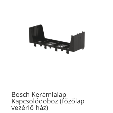
Bosch Kerámialap
Kapcsolódoboz (főzőlap
vezérlő ház)