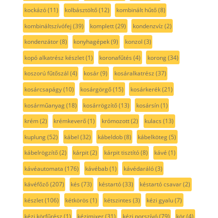
kockázó
(11)
kolbásztöltő
(12)
kombinált hűtő
(8)
kombináltszívófej
(39)
komplett
(29)
kondenzvíz
(2)
kondenzátor
(8)
konyhagépek
(9)
konzol
(3)
kopó alkatrész készlet
(1)
koronafűtés
(4)
korong
(34)
koszorú fűtőszál
(4)
kosár
(9)
kosáralkatrész
(37)
kosárcsapágy
(10)
kosárgörgő
(15)
kosárkerék
(21)
kosárműanyag
(18)
kosárrögzítő
(13)
kosársín
(1)
krém
(2)
krémkeverő
(1)
krómozott
(2)
kulacs
(13)
kuplung
(52)
kábel
(32)
kábeldob
(8)
kábelköteg
(5)
kábelrögzítő
(2)
kárpit
(2)
kárpit tisztító
(8)
kávé
(1)
kávéautomata
(176)
kávébab
(1)
kávédaráló
(3)
kávéfőző
(207)
kés
(73)
késtartó
(33)
késtartó csavar
(2)
készlet
(106)
kétkörös
(1)
kétszintes
(3)
kézi gyalu
(7)
kézi körfűrész
(1)
kézimixer
(31)
kézi porszívó
(79)
kör
(4)