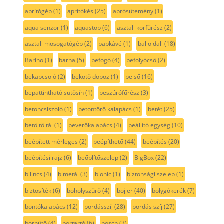
aprítógép
(1)
aprítókés
(25)
aprósütemény
(1)
aqua senzor
(1)
aquastop
(6)
asztali körfűrész
(2)
asztali mosogatógép
(2)
babkávé
(1)
bal oldali
(18)
Barino
(1)
barna
(5)
befogó
(4)
befolyócső
(2)
bekapcsoló
(2)
bekötő doboz
(1)
belső
(16)
bepattintható sütősín
(1)
beszúrófűrész
(3)
betoncsiszoló
(1)
betontörő kalapács
(1)
betét
(25)
betöltő tál
(1)
beverőkalapács
(4)
beállító egység
(10)
beépített mérleges
(2)
beépíthető
(44)
beépítés
(20)
beépítési rajz
(6)
beőblítőszelep
(2)
BigBox
(22)
bilincs
(4)
bimetál
(3)
bionic
(1)
biztonsági szelep
(1)
biztosíték
(6)
boholyszűrő
(4)
bojler
(40)
bolygókerék
(7)
bontókalapács
(12)
bordásszíj
(28)
bordás szíj
(27)
borhűtő
(4)
bortartó
(6)
bosch
(3)