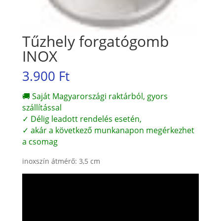
Tűzhely forgatógomb
INOX
3.900
Ft
🚚 Saját Magyarországi raktárból, gyors
szállítással
✓ Délig leadott rendelés esetén,
✓ akár a következő munkanapon megérkezhet
a csomag
inoxszín átmérő: 3,5 cm