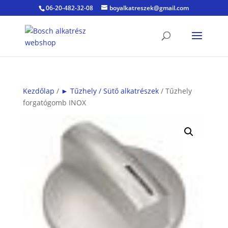
06-20-482-32-08
boyalkatreszek@gmail.com
Kezdőlap
/
► Tűzhely / Sütő alkatrészek
/ Tűzhely
forgatógomb INOX