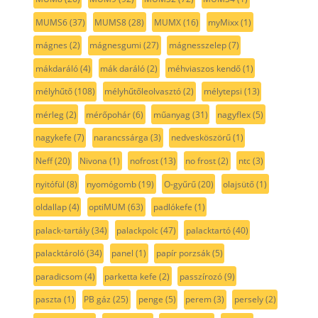
MUMS6
(37)
MUMS8
(28)
MUMX
(16)
myMixx
(1)
mágnes
(2)
mágnesgumi
(27)
mágnesszelep
(7)
mákdaráló
(4)
mák daráló
(2)
méhviaszos kendő
(1)
mélyhűtő
(108)
mélyhűtőleolvasztó
(2)
mélytepsi
(13)
mérleg
(2)
mérőpohár
(6)
műanyag
(31)
nagyflex
(5)
nagykefe
(7)
narancssárga
(3)
nedvesköszörű
(1)
Neff
(20)
Nivona
(1)
nofrost
(13)
no frost
(2)
ntc
(3)
nyitófül
(8)
nyomógomb
(19)
O-gyűrű
(20)
olajsütő
(1)
oldallap
(4)
optiMUM
(63)
padlókefe
(1)
palack-tartály
(34)
palackpolc
(47)
palacktartó
(40)
palacktároló
(34)
panel
(1)
papír porzsák
(5)
paradicsom
(4)
parketta kefe
(2)
passzírozó
(9)
paszta
(1)
PB gáz
(25)
penge
(5)
perem
(3)
persely
(2)