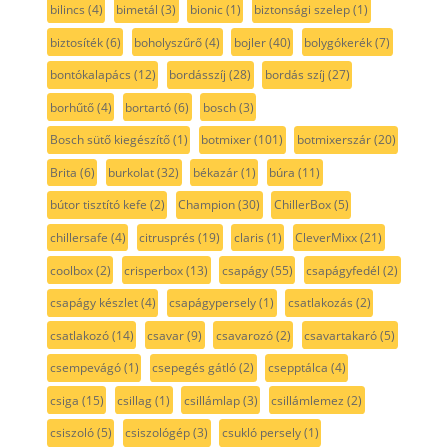
bilincs
(4)
bimetál
(3)
bionic
(1)
biztonsági szelep
(1)
biztosíték
(6)
boholyszűrő
(4)
bojler
(40)
bolygókerék
(7)
bontókalapács
(12)
bordásszíj
(28)
bordás szíj
(27)
borhűtő
(4)
bortartó
(6)
bosch
(3)
Bosch sütő kiegészítő
(1)
botmixer
(101)
botmixerszár
(20)
Brita
(6)
burkolat
(32)
békazár
(1)
búra
(11)
bútor tisztító kefe
(2)
Champion
(30)
ChillerBox
(5)
chillersafe
(4)
citrusprés
(19)
claris
(1)
CleverMixx
(21)
coolbox
(2)
crisperbox
(13)
csapágy
(55)
csapágyfedél
(2)
csapágy készlet
(4)
csapágypersely
(1)
csatlakozás
(2)
csatlakozó
(14)
csavar
(9)
csavarozó
(2)
csavartakaró
(5)
csempevágó
(1)
csepegés gátló
(2)
csepptálca
(4)
csiga
(15)
csillag
(1)
csillámlap
(3)
csillámlemez
(2)
csiszoló
(5)
csiszológép
(3)
csukló persely
(1)