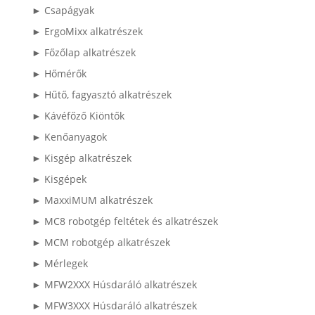
► Csapágyak
► ErgoMixx alkatrészek
► Főzőlap alkatrészek
► Hőmérők
► Hűtő, fagyasztó alkatrészek
► Kávéfőző Kiöntők
► Kenőanyagok
► Kisgép alkatrészek
► Kisgépek
► MaxxiMUM alkatrészek
► MC8 robotgép feltétek és alkatrészek
► MCM robotgép alkatrészek
► Mérlegek
► MFW2XXX Húsdaráló alkatrészek
► MFW3XXX Húsdaráló alkatrészek