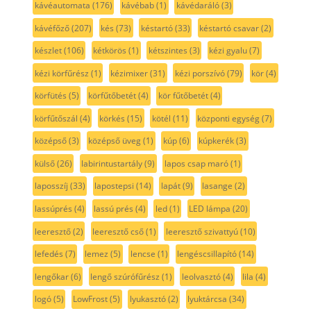
kávéautomata
(176)
kávébab
(1)
kávédaráló
(3)
kávéfőző
(207)
kés
(73)
késtartó
(33)
késtartó csavar
(2)
készlet
(106)
kétkörös
(1)
kétszintes
(3)
kézi gyalu
(7)
kézi körfűrész
(1)
kézimixer
(31)
kézi porszívó
(79)
kör
(4)
körfütés
(5)
körfűtőbetét
(4)
kör fűtőbetét
(4)
körfűtőszál
(4)
körkés
(15)
kötél
(11)
központi egység
(7)
középső
(3)
középső üveg
(1)
kúp
(6)
kúpkerék
(3)
külső
(26)
labirintustartály
(9)
lapos csap maró
(1)
laposszíj
(33)
lapostepsi
(14)
lapát
(9)
lasange
(2)
lassúprés
(4)
lassú prés
(4)
led
(1)
LED lámpa
(20)
leeresztő
(2)
leeresztő cső
(1)
leeresztő szivattyú
(10)
lefedés
(7)
lemez
(5)
lencse
(1)
lengéscsillapító
(14)
lengőkar
(6)
lengő szúrófűrész
(1)
leolvasztó
(4)
lila
(4)
logó
(5)
LowFrost
(5)
lyukasztó
(2)
lyuktárcsa
(34)