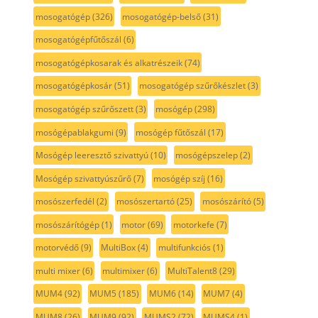
mosogatógép
(326)
mosogatógép-belső
(31)
mosogatógépfűtőszál
(6)
mosogatógépkosarak és alkatrészeik
(74)
mosogatógépkosár
(51)
mosogatógép szűrőkészlet
(3)
mosogatógép szűrőszett
(3)
mosógép
(298)
mosógépablakgumi
(9)
mosógép fűtőszál
(17)
Mosógép leeresztő szivattyú
(10)
mosógépszelep
(2)
Mosógép szivattyúszűrő
(7)
mosógép szíj
(16)
mosószerfedél
(2)
mosószertartó
(25)
mosószárító
(5)
mosószárítógép
(1)
motor
(69)
motorkefe
(7)
motorvédő
(9)
MultiBox
(4)
multifunkciós
(1)
multi mixer
(6)
multimixer
(6)
MultiTalent8
(29)
MUM4
(92)
MUM5
(185)
MUM6
(14)
MUM7
(4)
MUM8
(26)
MUM9
(92)
MUMS2
(72)
MUMS4
(1)