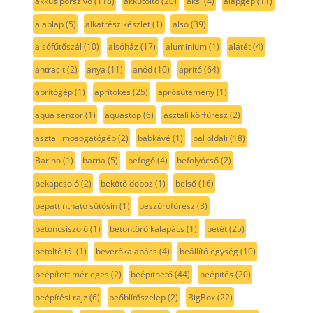
akkus porszívó
(118)
akkutöltő
(20)
aksi
(4)
alapgép
(11)
alaplap
(5)
alkatrész készlet
(1)
alsó
(39)
alsófűtőszál
(10)
alsóház
(17)
aluminium
(1)
alátét
(4)
antracit
(2)
anya
(11)
anód
(10)
aprító
(64)
aprítógép
(1)
aprítókés
(25)
aprósütemény
(1)
aqua senzor
(1)
aquastop
(6)
asztali körfűrész
(2)
asztali mosogatógép
(2)
babkávé
(1)
bal oldali
(18)
Barino
(1)
barna
(5)
befogó
(4)
befolyócső
(2)
bekapcsoló
(2)
bekötő doboz
(1)
belső
(16)
bepattintható sütősín
(1)
beszúrófűrész
(3)
betoncsiszoló
(1)
betontörő kalapács
(1)
betét
(25)
betöltő tál
(1)
beverőkalapács
(4)
beállító egység
(10)
beépített mérleges
(2)
beépíthető
(44)
beépítés
(20)
beépítési rajz
(6)
beőblítőszelep
(2)
BigBox
(22)