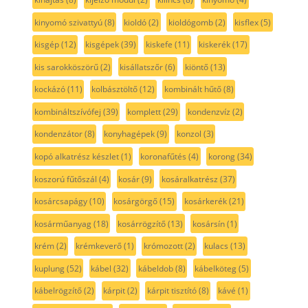
kinyomó szivattyú
(8)
kioldó
(2)
kioldógomb
(2)
kisflex
(5)
kisgép
(12)
kisgépek
(39)
kiskefe
(11)
kiskerék
(17)
kis sarokköszörű
(2)
kisállatszőr
(6)
kiöntő
(13)
kockázó
(11)
kolbásztöltő
(12)
kombinált hűtő
(8)
kombináltszívófej
(39)
komplett
(29)
kondenzvíz
(2)
kondenzátor
(8)
konyhagépek
(9)
konzol
(3)
kopó alkatrész készlet
(1)
koronafűtés
(4)
korong
(34)
koszorú fűtőszál
(4)
kosár
(9)
kosáralkatrész
(37)
kosárcsapágy
(10)
kosárgörgő
(15)
kosárkerék
(21)
kosárműanyag
(18)
kosárrögzítő
(13)
kosársín
(1)
krém
(2)
krémkeverő
(1)
krómozott
(2)
kulacs
(13)
kuplung
(52)
kábel
(32)
kábeldob
(8)
kábelköteg
(5)
kábelrögzítő
(2)
kárpit
(2)
kárpit tisztító
(8)
kávé
(1)