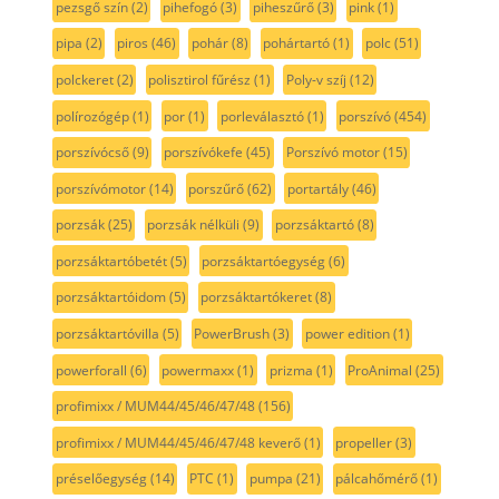
pezsgő szín
(2)
pihefogó
(3)
piheszűrő
(3)
pink
(1)
pipa
(2)
piros
(46)
pohár
(8)
pohártartó
(1)
polc
(51)
polckeret
(2)
polisztirol fűrész
(1)
Poly-v szíj
(12)
polírozógép
(1)
por
(1)
porleválasztó
(1)
porszívó
(454)
porszívócső
(9)
porszívókefe
(45)
Porszívó motor
(15)
porszívómotor
(14)
porszűrő
(62)
portartály
(46)
porzsák
(25)
porzsák nélküli
(9)
porzsáktartó
(8)
porzsáktartóbetét
(5)
porzsáktartóegység
(6)
porzsáktartóidom
(5)
porzsáktartókeret
(8)
porzsáktartóvilla
(5)
PowerBrush
(3)
power edition
(1)
powerforall
(6)
powermaxx
(1)
prizma
(1)
ProAnimal
(25)
profimixx / MUM44/45/46/47/48
(156)
profimixx / MUM44/45/46/47/48 keverő
(1)
propeller
(3)
préselőegység
(14)
PTC
(1)
pumpa
(21)
pálcahőmérő
(1)