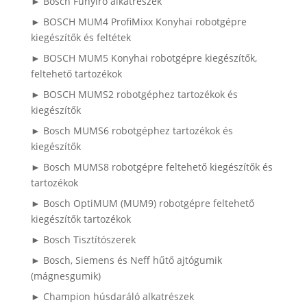
► Bosch Fűnyíró alkatrészek
► BOSCH MUM4 ProfiMixx Konyhai robotgépre
kiegészítők és feltétek
► BOSCH MUM5 Konyhai robotgépre kiegészítők,
feltehető tartozékok
► BOSCH MUMS2 robotgéphez tartozékok és
kiegészítők
► Bosch MUMS6 robotgéphez tartozékok és
kiegészítők
► Bosch MUMS8 robotgépre feltehető kiegészítők és
tartozékok
► Bosch OptiMUM (MUM9) robotgépre feltehető
kiegészítők tartozékok
► Bosch Tisztítószerek
► Bosch, Siemens és Neff hűtő ajtógumik
(mágnesgumik)
► Champion húsdaráló alkatrészek