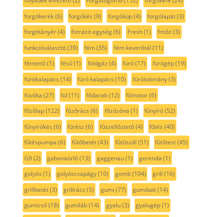
folyadék elvezető
(2)
Forgatógomb
(152)
forgókefe
(24)
forgókerék
(6)
forgókés
(9)
forgókúp
(4)
forgólapát
(3)
forgótányér
(4)
forrázó egység
(6)
Fresh
(1)
fritőz
(3)
funkcióválasztó
(39)
fém
(35)
fém keverőtál
(11)
fémtető
(1)
fésű
(1)
földgáz
(4)
fúró
(17)
fúrógép
(19)
fúrókalapács
(14)
fúró kalapács
(10)
fúrótokmány
(3)
fúvóka
(27)
fül
(11)
fődarab
(12)
főmotor
(6)
főzőlap
(122)
főzőrács
(6)
főzőzóna
(1)
fűnyíró
(52)
fűnyírókés
(6)
fűrész
(6)
fűszellőztető
(4)
fűtés
(40)
fűtéspumpa
(6)
fűtőbetét
(43)
fűtőszál
(51)
fűtőtest
(45)
G9
(2)
gabonaörlő
(13)
gaggenau
(1)
gerenda
(1)
golyós
(1)
golyóscsapágy
(10)
gomb
(104)
grill
(16)
grillbetét
(3)
grillrács
(5)
gumi
(77)
gumibak
(14)
gumicső
(18)
gumiláb
(14)
gyalu
(3)
gyalugép
(1)