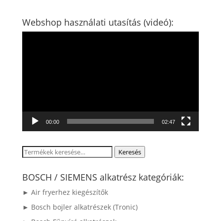
Webshop használati utasítás (videó):
Videólejátszó
00:00
02:47
Keresés
Keresés
a
következőre:
BOSCH / SIEMENS alkatrész kategóriák:
► Air fryerhez kiegészítők
► Bosch bojler alkatrészek (Tronic)