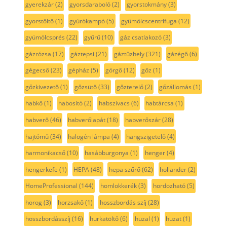
gyerekzár
(2)
gyorsdaraboló
(2)
gyorstokmány
(3)
gyorstöltő
(1)
gyúrókampó
(5)
gyümölcscentrifuga
(12)
gyümölcsprés
(22)
gyűrű
(10)
gáz csatlakozó
(3)
gázrózsa
(17)
gáztepsi
(21)
gáztűzhely
(321)
gázégő
(6)
gégecső
(23)
gépház
(5)
görgő
(12)
gőz
(1)
gőzkivezető
(1)
gőzsütő
(33)
gőzterelő
(2)
gőzállomás
(1)
habkő
(1)
habosító
(2)
habszivacs
(6)
habtárcsa
(1)
habverő
(46)
habverőlapát
(18)
habverőszár
(28)
hajtómű
(34)
halogén lámpa
(4)
hangszigetelő
(4)
harmonikacső
(10)
hasábburgonya
(1)
henger
(4)
hengerkefe
(1)
HEPA
(48)
hepa szűrő
(62)
hollander
(2)
HomeProfessional
(144)
homlokkerék
(3)
hordozható
(5)
horog
(3)
horzsakő
(1)
hosszbordás szíj
(28)
hosszbordásszíj
(16)
hurkatöltő
(6)
huzal
(1)
huzat
(1)