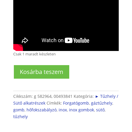
Csak 1 maradt készleten
Tűzhely
Kosárba teszem
forgatógomb
INOX
mennyiség
Cikkszám:
g 582964, 00493841
Kategória:
► Tűzhely /
Sütő alkatrészek
Címkék:
Forgatógomb
,
gáztűzhely
,
gomb
,
hőfokszabályzó
,
inox
,
inox gombok
,
sütő
,
tűzhely