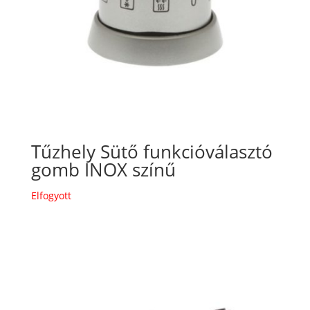
Tűzhely Sütő funkcióválasztó
gomb INOX színű
Elfogyott