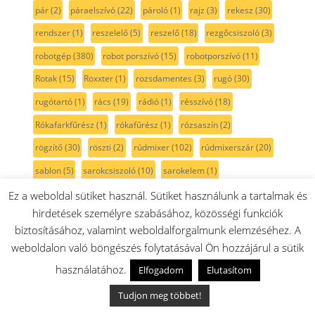
pár
(2)
páraelszívó
(22)
pároló
(1)
rajz
(3)
rekesz
(30)
rendszer
(1)
reszelelő
(5)
reszelő
(18)
rezgőcsiszoló
(3)
robotgép
(380)
robot porszívó
(15)
robotporszívó
(11)
Rotak
(15)
Roxxter
(1)
rozsdamentes
(3)
rugó
(30)
rugótartó
(1)
rács
(19)
rádió
(1)
résszívó
(18)
Rókafarkfűrész
(1)
rókafűrész
(1)
rózsaszín
(2)
rögzítő
(30)
röszti
(2)
rúdmixer
(102)
rúdmixerszár
(20)
sablon
(5)
sarokcsiszoló
(10)
sarokelem
(1)
sarokköszörű
(2)
serie2
(11)
serie 6
(6)
serie 8
(9)
Ez a weboldal sütiket használ. Sütiket használunk a tartalmak és
hirdetések személyre szabásához, közösségi funkciók
side by side
(32)
Siemens
(218)
SilentMixx
(18)
skil
(8)
biztosításához, valamint weboldalforgalmunk elemzéséhez. A
smoothie
(13)
spagetti
(1)
Spotless
(1)
spray
(1)
stift
(8)
weboldalon való böngészés folytatásával Ön hozzájárul a sütik
szabályzó
(4)
szalagcsiszoló
(4)
szalagfeszítő
(1)
használatához.
Elfogadom
Elutasítom
szalagos csiszoló
(1)
szatináló gép
(1)
szegecs
(1)
Tudjon meg többet!
szegély
(4)
szegélynyíró
(8)
szelep
(13)
szeletelő
(142)