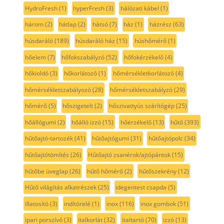
HydroFresh
(1)
hyperFresh
(3)
hálózati kábel
(1)
három
(2)
hátlap
(2)
hátsó
(7)
ház
(1)
házrész
(63)
húsdaráló
(189)
húsdaráló ház
(15)
húshőmérő
(1)
hőelem
(7)
hőfokszabályzó
(52)
hőfokérzékelő
(4)
hőkioldó
(3)
hőkorlátozó
(1)
hőmérsékletkorlátozó
(4)
hőmérsékletszabályozó
(28)
hőmérsékletszabályzó
(29)
hőmérő
(5)
hőszigetelt
(2)
hőszivattyús szárítógép
(25)
hőállógumi
(2)
hőálló izzó
(15)
hőérzékelő
(13)
hűtő
(393)
hűtőajtó-tartozék
(41)
hűtőajtógumi
(31)
hűtőajtópolc
(34)
hűtőajtótömítés
(26)
Hűtőajtó zsanérok/ajtópántok
(15)
hűtőbe üveglap
(26)
hűtő hőmérő
(2)
hűtőszekrény
(12)
Hűtő világítás alkatrészek
(25)
idegentest csapda
(5)
illatosító
(3)
indítórelé
(1)
inox
(116)
inox gombok
(51)
ipari porszívó
(3)
italkorlát
(32)
italtartó
(70)
izzó
(13)