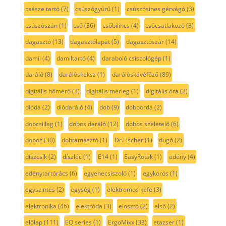
csésze tartó
(7)
csúszógyűrű
(1)
csúszósines gérvágó
(3)
csúszószán
(1)
cső
(36)
csőbilincs
(4)
csőcsatlakozó
(3)
dagasztó
(13)
dagasztólapát
(5)
dagasztószár
(14)
damil
(4)
damiltartó
(4)
daraboló csiszológép
(1)
daráló
(8)
darálóskeksz
(1)
darálóskávéfőző
(89)
digitális hőmérő
(3)
digitális mérleg
(1)
digitális óra
(2)
dióda
(2)
diódaráló
(4)
dob
(9)
dobborda
(2)
dobcsillag
(1)
dobos daráló
(12)
dobos szeletelő
(6)
doboz
(30)
dobtámasztó
(1)
Dr.Fischer
(1)
dugó
(2)
díszcsík
(2)
díszléc
(1)
E14
(1)
EasyRotak
(1)
edény
(4)
edénytartórács
(6)
egyenecsiszoló
(1)
egykörös
(1)
egyszintes
(2)
egység
(1)
elektromos kefe
(3)
elektronika
(46)
elektróda
(3)
elosztó
(2)
első
(2)
előlap
(111)
EQ series
(1)
ErgoMixx
(33)
etazser
(1)