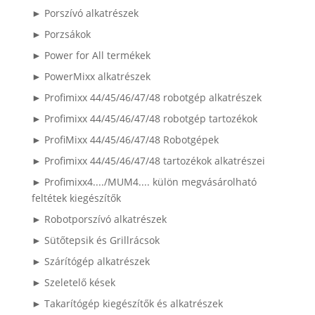
► Porszívó alkatrészek
► Porzsákok
► Power for All termékek
► PowerMixx alkatrészek
► Profimixx 44/45/46/47/48 robotgép alkatrészek
► Profimixx 44/45/46/47/48 robotgép tartozékok
► ProfiMixx 44/45/46/47/48 Robotgépek
► Profimixx 44/45/46/47/48 tartozékok alkatrészei
► Profimixx4..../MUM4.... külön megvásárolható
feltétek kiegészítők
► Robotporszívó alkatrészek
► Sütőtepsik és Grillrácsok
► Szárítógép alkatrészek
► Szeletelő kések
► Takarítógép kiegészítők és alkatrészek