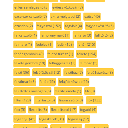
etilén semlegesítő
(3)
evőeszközkosár
(7)
excenter csiszoló
(7)
extra mélytepsi
(2)
ezüst
(45)
ezüstlap
(2)
fagyasztó
(152)
fagylalt
(4)
fagylaltkészítő
(6)
fal csiszoló
(1)
falhoronymaró
(1)
falitartó
(3)
fali töltő
(2)
falmaró
(1)
fedeles
(1)
fedél
(158)
fehér
(215)
fehér gombok
(49)
fejező fűrész
(1)
fekete
(194)
fekete gombok
(19)
felfüggesztés
(2)
felmosó
(5)
felső
(36)
felsőfűtőszál
(12)
felsőház
(7)
felső házrész
(8)
felsőmaró
(3)
feltét
(65)
felújító készlet
(15)
felültöltős mosógép
(5)
feszítő emelő
(1)
filc
(3)
filter
(128)
filtertartó
(5)
finom szűrő
(3)
fiók
(133)
flex
(5)
flexibilis
(3)
flexibiliscső
(17)
fogadó
(4)
fogantyú
(45)
fogaskerék
(31)
fogasszíj
(12)