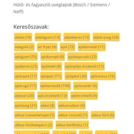
Hűtő- és fagyasztó üveglapok (Bosch / Siemens /
Neff)
Keresőszavak:
ablak
(18)
ablakgumi
(13)
ablakkeret
(13)
ablak üveg
(20)
adagoló
(2)
air fryer
(4)
ajtó
(72)
ajtóbimetál
(11)
ajtógumi
(55)
ajtókampó
(6)
ajtókapcsoló
(23)
ajtókeret
(23)
ajtókötél
(8)
ajtónyitás érzékelő
(11)
ajtónyitó
(17)
ajtópolc
(71)
ajtópánt
(20)
ajtóretesz
(16)
ajtórugó
(11)
ajtótartozék
(194)
ajtózsanér
(6)
ajtózár
(20)
ajtó érzékelő
(13)
ajtóérzékelő
(9)
ajtóüveg
(21)
akksi
(4)
akkumulátor
(6)
akkus csavarbehajtó
(1)
akkus csiszoló
(1)
akkus fúró
(6)
akkus fúrókalapács
(2)
akkus körfűrész
(1)