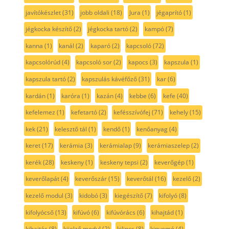
javítókészlet
(31)
jobb oldali
(18)
Jura
(1)
jégaprító
(1)
jégkocka készítő
(2)
jégkocka tartó
(2)
kampó
(7)
kanna
(1)
kanál
(2)
kaparó
(2)
kapcsoló
(72)
kapcsolórúd
(4)
kapcsoló sor
(2)
kapocs
(3)
kapszula
(1)
kapszula tartó
(2)
kapszulás kávéfőző
(31)
kar
(6)
kardán
(1)
karóra
(1)
kazán
(4)
kebbe
(6)
kefe
(40)
kefelemez
(1)
kefetartó
(2)
kefésszívófej
(71)
kehely
(15)
kek
(21)
kelesztő tál
(1)
kendő
(1)
kenőanyag
(4)
keret
(17)
kerámia
(3)
kerámialap
(9)
kerámiaszelep
(2)
kerék
(28)
keskeny
(1)
keskeny tepsi
(2)
keverőgép
(1)
keverőlapát
(4)
keverőszár
(15)
keverőtál
(16)
kezelő
(2)
kezelő modul
(3)
kidobó
(3)
kiegészítő
(7)
kifolyó
(8)
kifolyócső
(13)
kifúvó
(6)
kifúvórács
(6)
kihajtád
(1)
kihajtás
(8)
kijelző modul
(2)
kilincs
(8)
kinyomó
(4)