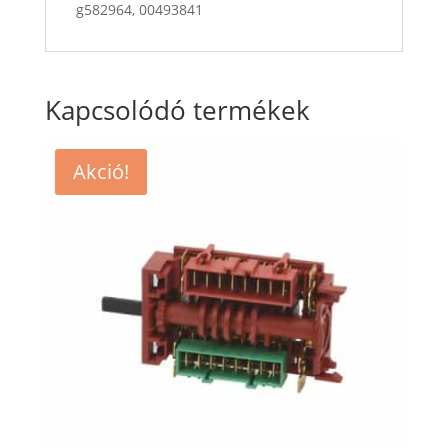
g582964, 00493841
Kapcsolódó termékek
Akció!