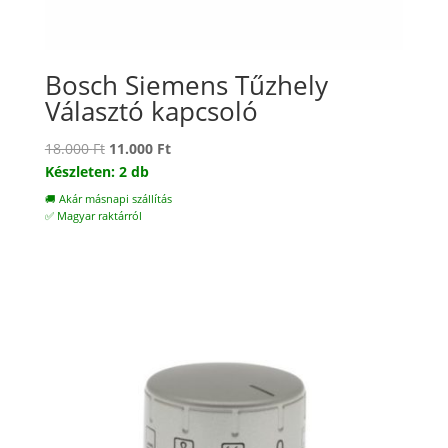
Bosch Siemens Tűzhely
Választó kapcsoló
Original
Current
18.000
Ft
11.000
Ft
price
price
Készleten: 2 db
was:
is:
🚚 Akár másnapi szállítás
18.000 Ft.
11.000 Ft.
✅ Magyar raktárról