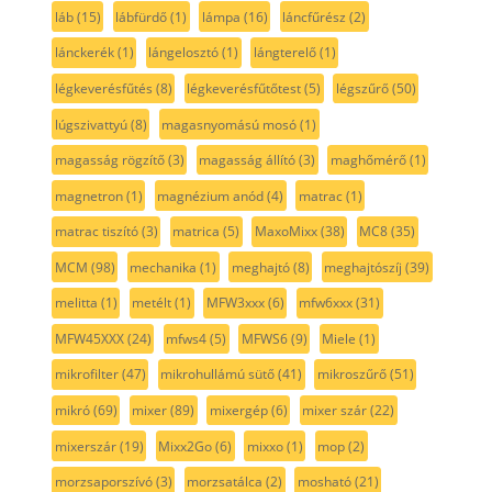
láb
(15)
lábfürdő
(1)
lámpa
(16)
láncfűrész
(2)
lánckerék
(1)
lángelosztó
(1)
lángterelő
(1)
légkeverésfűtés
(8)
légkeverésfűtőtest
(5)
légszűrő
(50)
lúgszivattyú
(8)
magasnyomású mosó
(1)
magasság rögzítő
(3)
magasság állító
(3)
maghőmérő
(1)
magnetron
(1)
magnézium anód
(4)
matrac
(1)
matrac tiszító
(3)
matrica
(5)
MaxoMixx
(38)
MC8
(35)
MCM
(98)
mechanika
(1)
meghajtó
(8)
meghajtószíj
(39)
melitta
(1)
metélt
(1)
MFW3xxx
(6)
mfw6xxx
(31)
MFW45XXX
(24)
mfws4
(5)
MFWS6
(9)
Miele
(1)
mikrofilter
(47)
mikrohullámú sütő
(41)
mikroszűrő
(51)
mikró
(69)
mixer
(89)
mixergép
(6)
mixer szár
(22)
mixerszár
(19)
Mixx2Go
(6)
mixxo
(1)
mop
(2)
morzsaporszívó
(3)
morzsatálca
(2)
mosható
(21)