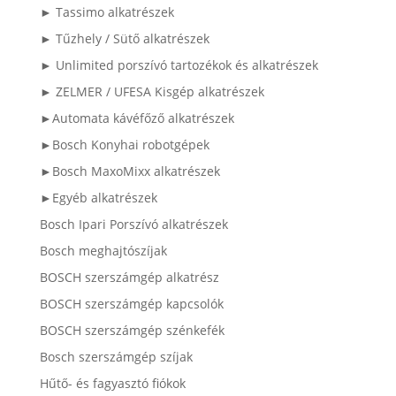
► Tassimo alkatrészek
► Tűzhely / Sütő alkatrészek
► Unlimited porszívó tartozékok és alkatrészek
► ZELMER / UFESA Kisgép alkatrészek
►Automata kávéfőző alkatrészek
►Bosch Konyhai robotgépek
►Bosch MaxoMixx alkatrészek
►Egyéb alkatrészek
Bosch Ipari Porszívó alkatrészek
Bosch meghajtószíjak
BOSCH szerszámgép alkatrész
BOSCH szerszámgép kapcsolók
BOSCH szerszámgép szénkefék
Bosch szerszámgép szíjak
Hűtő- és fagyasztó fiókok