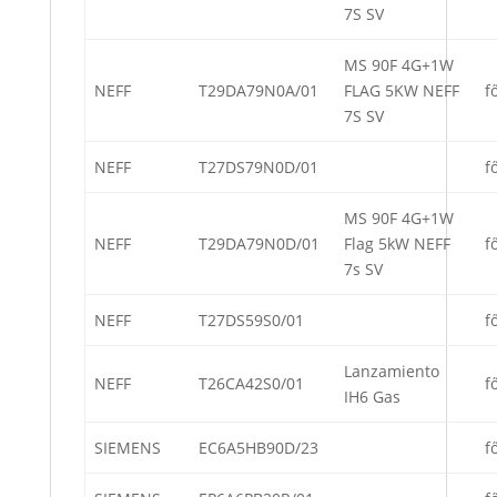
7S SV
MS 90F 4G+1W
NEFF
T29DA79N0A/01
FLAG 5KW NEFF
f
7S SV
NEFF
T27DS79N0D/01
f
MS 90F 4G+1W
NEFF
T29DA79N0D/01
Flag 5kW NEFF
f
7s SV
NEFF
T27DS59S0/01
f
Lanzamiento
NEFF
T26CA42S0/01
f
IH6 Gas
SIEMENS
EC6A5HB90D/23
f