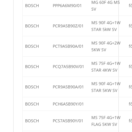
MG 60F 4G MS
BOSCH
PPP6A6M90/01
f
SV
MS 90F 4G+1W
BOSCH
PCR9A5B90Z/01
f
STAR 5kW SV
MS 90F 4G+2W
BOSCH
PCT9A5B90A/01
f
5KW SV
MS 75F 4G+1W
BOSCH
PCQ7A5B90V/01
f
STAR 4KW SV
MS 90F 4G+1W
BOSCH
PCR9A5B90A/01
f
STAR 5KW SV
BOSCH
PCH6A5B90Y/01
f
MS 75F 4G+1W
BOSCH
PCS7A5B90Y/01
f
FLAG 5KW SV