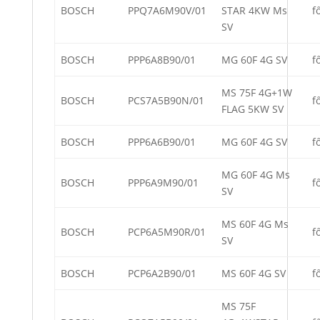
BOSCH
PPQ7A6M90V/01
STAR 4KW Ms
f
SV
BOSCH
PPP6A8B90/01
MG 60F 4G SV
f
MS 75F 4G+1W
BOSCH
PCS7A5B90N/01
f
FLAG 5KW SV
BOSCH
PPP6A6B90/01
MG 60F 4G SV
f
MG 60F 4G Ms
BOSCH
PPP6A9M90/01
f
SV
MS 60F 4G Ms
BOSCH
PCP6A5M90R/01
f
SV
BOSCH
PCP6A2B90/01
MS 60F 4G SV
f
MS 75F