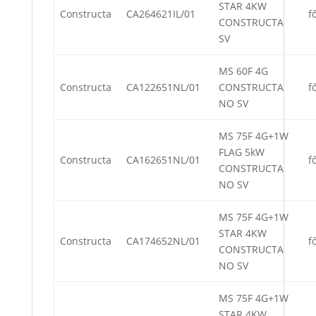
STAR 4KW
Constructa
CA264621IL/01
f
CONSTRUCTA
SV
MS 60F 4G
Constructa
CA122651NL/01
CONSTRUCTA
f
NO SV
MS 75F 4G+1W
FLAG 5kW
Constructa
CA162651NL/01
f
CONSTRUCTA
NO SV
MS 75F 4G+1W
STAR 4KW
Constructa
CA174652NL/01
f
CONSTRUCTA
NO SV
MS 75F 4G+1W
STAR 4KW