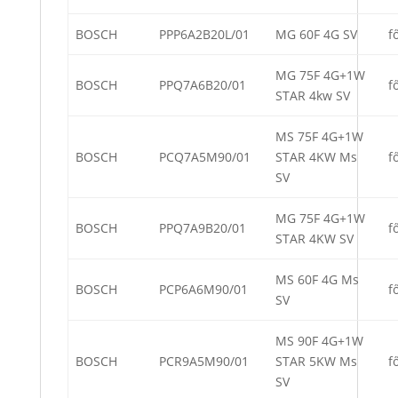
BOSCH
PPP6A2B20L/01
MG 60F 4G SV
f
MG 75F 4G+1W
BOSCH
PPQ7A6B20/01
f
STAR 4kw SV
MS 75F 4G+1W
BOSCH
PCQ7A5M90/01
STAR 4KW Ms
f
SV
MG 75F 4G+1W
BOSCH
PPQ7A9B20/01
f
STAR 4KW SV
MS 60F 4G Ms
BOSCH
PCP6A6M90/01
f
SV
MS 90F 4G+1W
BOSCH
PCR9A5M90/01
STAR 5KW Ms
f
SV