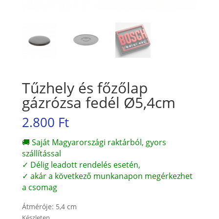
Tűzhely és főzőlap
gázrózsa fedél Ø5,4cm
2.800
Ft
🚚 Saját Magyarországi raktárból, gyors
szállítással
✓ Délig leadott rendelés esetén,
✓ akár a következő munkanapon megérkezhet
a csomag
Átméróje: 5,4 cm
Készleten