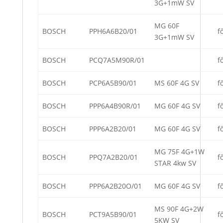
3G+1mW SV
MG 60F
BOSCH
PPH6A6B20/01
f
3G+1mW SV
BOSCH
PCQ7A5M90R/01
f
BOSCH
PCP6A5B90/01
MS 60F 4G SV
f
BOSCH
PPP6A4B90R/01
MG 60F 4G SV
f
BOSCH
PPP6A2B20/01
MG 60F 4G SV
f
MG 75F 4G+1W
BOSCH
PPQ7A2B20/01
f
STAR 4kw SV
BOSCH
PPP6A2B20O/01
MG 60F 4G SV
f
MS 90F 4G+2W
BOSCH
PCT9A5B90/01
f
5KW SV