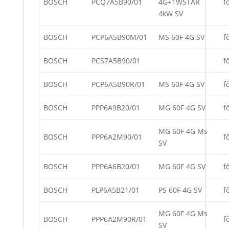
BOSCH
PCQ7A5B90/01
4G+1WSTAR
f
4kW SV
BOSCH
PCP6A5B90M/01
MS 60F 4G SV
f
BOSCH
PCS7A5B90/01
f
BOSCH
PCP6A5B90R/01
MS 60F 4G SV
f
BOSCH
PPP6A9B20/01
MG 60F 4G SV
f
MG 60F 4G Ms
BOSCH
PPP6A2M90/01
f
SV
BOSCH
PPP6A6B20/01
MG 60F 4G SV
f
BOSCH
PLP6A5B21/01
PS 60F 4G SV
f
MG 60F 4G Ms
BOSCH
PPP6A2M90R/01
f
SV