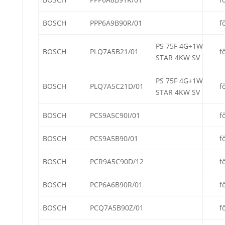
BOSCH
PPP6A9B90R/01
f
PS 75F 4G+1W
BOSCH
PLQ7A5B21/01
f
STAR 4KW SV
PS 75F 4G+1W
BOSCH
PLQ7A5C21D/01
f
STAR 4KW SV
BOSCH
PCS9A5C90I/01
f
BOSCH
PCS9A5B90/01
f
BOSCH
PCR9A5C90D/12
f
BOSCH
PCP6A6B90R/01
f
BOSCH
PCQ7A5B90Z/01
f