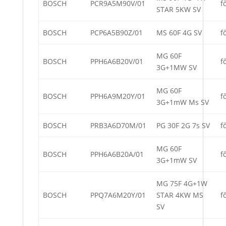
BOSCH
PCR9A5M90V/01
f
STAR 5KW SV
BOSCH
PCP6A5B90Z/01
MS 60F 4G SV
f
MG 60F
BOSCH
PPH6A6B20V/01
f
3G+1MW SV
MG 60F
BOSCH
PPH6A9M20Y/01
f
3G+1mW Ms SV
BOSCH
PRB3A6D70M/01
PG 30F 2G 7s SV
f
MG 60F
BOSCH
PPH6A6B20A/01
f
3G+1mW SV
MG 75F 4G+1W
BOSCH
PPQ7A6M20Y/01
STAR 4KW MS
f
SV