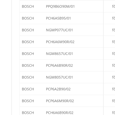
BOSCH
PPQ9B6O90M/01
f
BOSCH
PCH6A5B95/01
f
BOSCH
NGMP077UC/01
f
BOSCH
PCH6A6M90R/02
f
BOSCH
NGM8657UC/01
f
BOSCH
PCP6A6B90R/02
f
BOSCH
NGM8057UC/01
f
BOSCH
PCP6A2B90/02
f
BOSCH
PCP6A6M90R/02
f
BOSCH
PCH6A6B90R/02
f