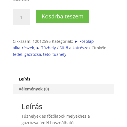
Tűzhely
Kosárba teszem
és
főzőlap
gázrózsa
fedél
Cikkszám:
12012595
Kategóriák:
► Főzőlap
Ø5,4cm
alkatrészek
,
► Tűzhely / Sütő alkatrészek
Címkék:
mennyiség
fedél
,
gázrózsa
,
tető
,
tűzhely
Leírás
Vélemények (0)
Leírás
Tűzhelyek és főzőlapok melyekhez a
gázrózsa fedél használható: