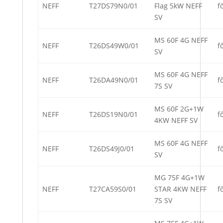
NEFF
T27DS79N0/01
Flag 5kW NEFF
f
SV
MS 60F 4G NEFF
NEFF
T26DS49W0/01
f
SV
MS 60F 4G NEFF
NEFF
T26DA49N0/01
f
7S SV
MS 60F 2G+1W
NEFF
T26DS19N0/01
f
4KW NEFF SV
MS 60F 4G NEFF
NEFF
T26DS49J0/01
f
SV
MG 75F 4G+1W
NEFF
T27CA59S0/01
STAR 4KW NEFF
f
7S SV