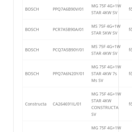
MG 75F 4G+1W
BOSCH
PPQ7A6B90V/01
f
STAR 4KW SV
MS 75F 4G+1W
BOSCH
PCR7A5B90A/01
f
STAR 5KW SV
MS 75F 4G+1W
BOSCH
PCQ7A5B90Y/01
f
STAR 4KW SV
MG 75F 4G+1W
BOSCH
PPQ7A6N20Y/01
STAR 4KW 7s
f
Ms SV
MG 75F 4G+1W
STAR 4KW
Constructa
CA264691IL/01
f
CONSTRUCTA
SV
MG 75F 4G+1W