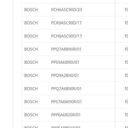
BOSCH
PCH6A5C90D/23
f
BOSCH
PCR9A5C90D/17
f
BOSCH
PCH6A5C90D/17
f
BOSCH
PPQ7A8B90R/01
f
BOSCH
PPS9A6B90I/01
f
BOSCH
PPQ9A2B90/01
f
BOSCH
PPQ7A6B90R/01
f
BOSCH
PPS7A6M90R/01
f
BOSCH
PPP6A6B20R/01
f
BOSCH
PPP6A8B91R/01
f