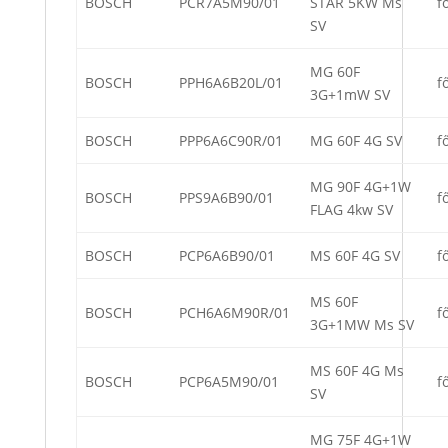
BOSCH
PCR7A5M90/01
STAR 5KW Ms
f
SV
MG 60F
BOSCH
PPH6A6B20L/01
f
3G+1mW SV
BOSCH
PPP6A6C90R/01
MG 60F 4G SV
f
MG 90F 4G+1W
BOSCH
PPS9A6B90/01
f
FLAG 4kw SV
BOSCH
PCP6A6B90/01
MS 60F 4G SV
f
MS 60F
BOSCH
PCH6A6M90R/01
f
3G+1MW Ms SV
MS 60F 4G Ms
BOSCH
PCP6A5M90/01
f
SV
MG 75F 4G+1W