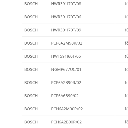
BOSCH
HWR391I70T/08
t
BOSCH
HWR391I70T/06
t
BOSCH
HWR391I70T/09
t
BOSCH
PCP6A2M90R/02
f
BOSCH
HWT591I60T/05
t
BOSCH
NGMP677UC/01
f
BOSCH
PCP6A2B90R/02
f
BOSCH
PCP6A6B90/02
f
BOSCH
PCH6A2M90R/02
f
BOSCH
PCH6A2B90R/02
f