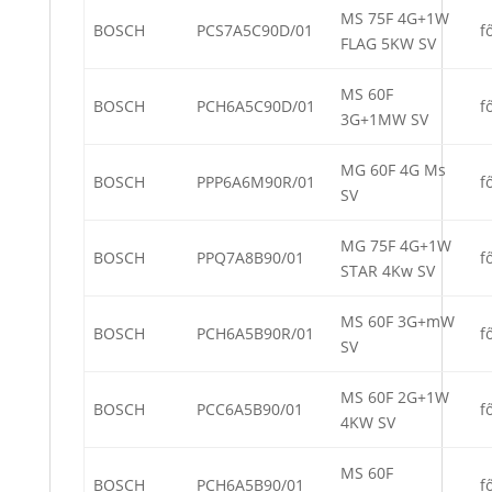
MS 75F 4G+1W
BOSCH
PCS7A5C90D/01
f
FLAG 5KW SV
MS 60F
BOSCH
PCH6A5C90D/01
f
3G+1MW SV
MG 60F 4G Ms
BOSCH
PPP6A6M90R/01
f
SV
MG 75F 4G+1W
BOSCH
PPQ7A8B90/01
f
STAR 4Kw SV
MS 60F 3G+mW
BOSCH
PCH6A5B90R/01
f
SV
MS 60F 2G+1W
BOSCH
PCC6A5B90/01
f
4KW SV
MS 60F
BOSCH
PCH6A5B90/01
f