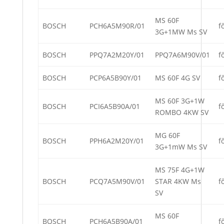
MS 60F
BOSCH
PCH6A5M90R/01
f
3G+1MW Ms SV
BOSCH
PPQ7A2M20Y/01
PPQ7A6M90V/01
f
BOSCH
PCP6A5B90Y/01
MS 60F 4G SV
f
MS 60F 3G+1W
BOSCH
PCI6A5B90A/01
f
ROMBO 4KW SV
MG 60F
BOSCH
PPH6A2M20Y/01
f
3G+1mW Ms SV
MS 75F 4G+1W
BOSCH
PCQ7A5M90V/01
STAR 4KW Ms
f
SV
MS 60F
BOSCH
PCH6A5B90A/01
f