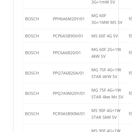
3G+1mW SV
MG 60F
BOSCH
PPH6A6M20Y/01
f
3G+1MW MS SV
BOSCH
PCP6A5B90V/01
MS 60F 4G SV
f
MG 60F 2G+1W
BOSCH
PPC6A6B20/01
f
4kW SV
MG 75F 4G+1W
BOSCH
PPQ7A6B20A/01
f
STAR 4KW SV
MG 75F 4G+1W
BOSCH
PPQ7A9M20Y/01
f
STAR 4kw Ms SV
MS 90F 4G+1W
BOSCH
PCR9A5B90M/01
f
STAR 5kW SV
MS 90F 4G+1W