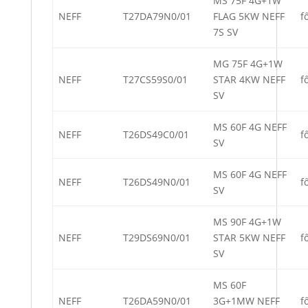
MS 75F 4G+1W
NEFF
T27DA79N0/01
FLAG 5KW NEFF
f
7S SV
MG 75F 4G+1W
NEFF
T27CS59S0/01
STAR 4KW NEFF
f
SV
MS 60F 4G NEFF
NEFF
T26DS49C0/01
f
SV
MS 60F 4G NEFF
NEFF
T26DS49N0/01
f
SV
MS 90F 4G+1W
NEFF
T29DS69N0/01
STAR 5KW NEFF
f
SV
MS 60F
NEFF
T26DA59N0/01
3G+1MW NEFF
f