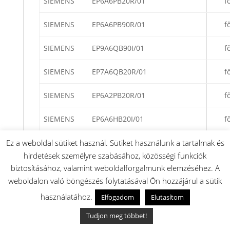
SIEMENS
EP6A6PB20R/01
f
SIEMENS
EP6A6PB90R/01
f
SIEMENS
EP9A6QB90I/01
f
SIEMENS
EP7A6QB20R/01
f
SIEMENS
EP6A2PB20R/01
f
SIEMENS
EP6A6HB20I/01
f
SIEMENS
EP6A6HB20R/01
f
Ez a weboldal sütiket használ. Sütiket használunk a tartalmak és
hirdetések személyre szabásához, közösségi funkciók
SIEMENS
EC9A5SB90I/01
f
biztosításához, valamint weboldalforgalmunk elemzéséhez. A
weboldalon való böngészés folytatásával Ön hozzájárul a sütik
SIEMENS
EC6A5IB90R/01
f
használatához.
Elfogadom
Elutasítom
SIEMENS
EC6A5HC90R/01
f
Tudjon meg többet!