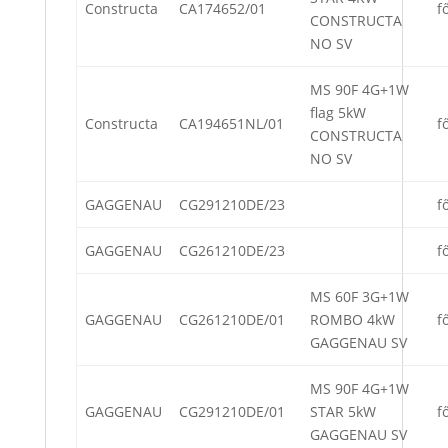
Constructa
CA174652/01
f
CONSTRUCTA
NO SV
MS 90F 4G+1W
flag 5kW
Constructa
CA194651NL/01
f
CONSTRUCTA
NO SV
GAGGENAU
CG291210DE/23
f
GAGGENAU
CG261210DE/23
f
MS 60F 3G+1W
GAGGENAU
CG261210DE/01
ROMBO 4kW
f
GAGGENAU SV
MS 90F 4G+1W
GAGGENAU
CG291210DE/01
STAR 5kW
f
GAGGENAU SV