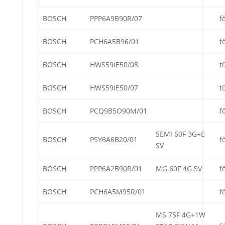
BOSCH
PPP6A9B90R/07
f
BOSCH
PCH6A5B96/01
f
BOSCH
HWS59IE50/08
t
BOSCH
HWS59IE50/07
t
BOSCH
PCQ9B5O90M/01
f
SEMI 60F 3G+E
BOSCH
PSY6A6B20/01
f
SV
BOSCH
PPP6A2B90R/01
MG 60F 4G SV
f
BOSCH
PCH6A5M95R/01
f
MS 75F 4G+1W