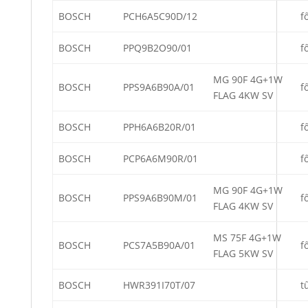
BOSCH
PCH6A5C90D/12
f
BOSCH
PPQ9B2O90/01
f
MG 90F 4G+1W
BOSCH
PPS9A6B90A/01
f
FLAG 4KW SV
BOSCH
PPH6A6B20R/01
f
BOSCH
PCP6A6M90R/01
f
MG 90F 4G+1W
BOSCH
PPS9A6B90M/01
f
FLAG 4KW SV
MS 75F 4G+1W
BOSCH
PCS7A5B90A/01
f
FLAG 5KW SV
BOSCH
HWR391I70T/07
t