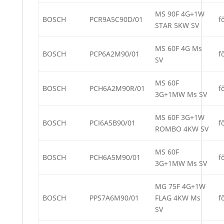
MS 90F 4G+1W
BOSCH
PCR9A5C90D/01
f
STAR 5KW SV
MS 60F 4G Ms
BOSCH
PCP6A2M90/01
f
SV
MS 60F
BOSCH
PCH6A2M90R/01
f
3G+1MW Ms SV
MS 60F 3G+1W
BOSCH
PCI6A5B90/01
f
ROMBO 4KW SV
MS 60F
BOSCH
PCH6A5M90/01
f
3G+1MW Ms SV
MG 75F 4G+1W
BOSCH
PPS7A6M90/01
FLAG 4KW Ms
f
SV