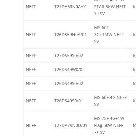
NEFF
T27DA69N0A/01
STAR 5KW NEFF
f
7s SV
MS 60F
NEFF
T26DS59N0A/01
3G+1MW NEFF
f
SV
NEFF
T27DS59S0/02
f
NEFF
T26DS49W0/02
f
NEFF
T26DS49S0/02
f
MS 60F 4G NEFF
NEFF
T26DS49S0/01
f
SV
MS 75F 4G+1W
NEFF
T27DA79N0D/01
Flag 5kW NEFF
f
7s SV