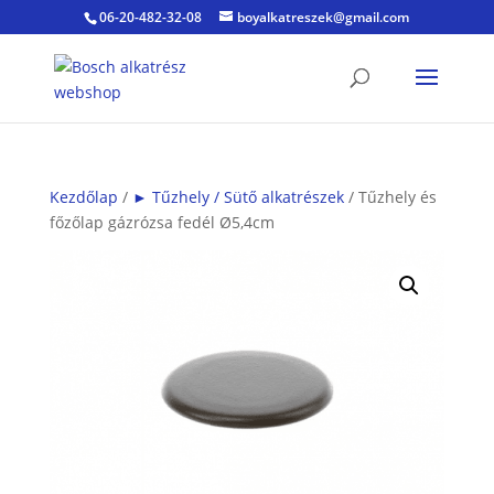
06-20-482-32-08
boyalkatreszek@gmail.com
Kezdőlap
/
► Tűzhely / Sütő alkatrészek
/ Tűzhely és
főzőlap gázrózsa fedél Ø5,4cm