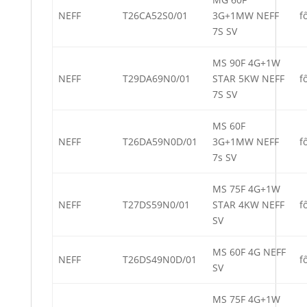
NEFF
T26CA52S0/01
3G+1MW NEFF
f
7S SV
MS 90F 4G+1W
NEFF
T29DA69N0/01
STAR 5KW NEFF
f
7S SV
MS 60F
NEFF
T26DA59N0D/01
3G+1MW NEFF
f
7s SV
MS 75F 4G+1W
NEFF
T27DS59N0/01
STAR 4KW NEFF
f
SV
MS 60F 4G NEFF
NEFF
T26DS49N0D/01
f
SV
MS 75F 4G+1W