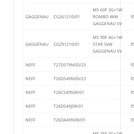
MS 60F 3G+1W
GAGGENAU
CG261210/01
ROMBO 4kW
f
GAGGENAU SV
MS 90F 4G+1W
GAGGENAU
CG291210/01
STAR 5kW
f
GAGGENAU SV
NEFF
T27DS79N0D/23
f
NEFF
T26DS49N0D/23
f
NEFF
T26CS49S0R/01
f
NEFF
T26DS49J0R/01
f
NEFF
T26DA49N0R/01
f
MS 75F 4G+1W