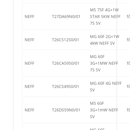
MS 75F 4G+1W
NEFF
T27DA69N0/01
STAR 5KW NEFF
f
7S SV
MG 60F 2G+1W
NEFF
T26CS12S0/01
f
4kW NEFF SV
MG 60F
NEFF
T26CA59S0/01
3G+1MW NEFF
f
7S SV
MG 60F 4G NEFF
NEFF
T26CS49S0/01
f
SV
MS 60F
NEFF
T26DS59N0/01
3G+1mW NEFF
f
SV
MG 60F