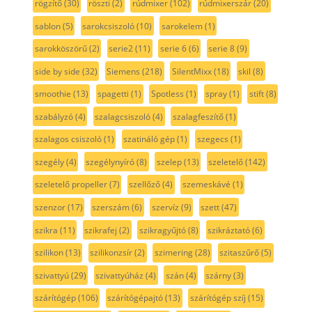
rögzítő
(30)
röszti
(2)
rúdmixer
(102)
rúdmixerszár
(20)
sablon
(5)
sarokcsiszoló
(10)
sarokelem
(1)
sarokköszörű
(2)
serie2
(11)
serie 6
(6)
serie 8
(9)
side by side
(32)
Siemens
(218)
SilentMixx
(18)
skil
(8)
smoothie
(13)
spagetti
(1)
Spotless
(1)
spray
(1)
stift
(8)
szabályzó
(4)
szalagcsiszoló
(4)
szalagfeszítő
(1)
szalagos csiszoló
(1)
szatináló gép
(1)
szegecs
(1)
szegély
(4)
szegélynyíró
(8)
szelep
(13)
szeletelő
(142)
szeletelő propeller
(7)
szellőző
(4)
szemeskávé
(1)
szenzor
(17)
szerszám
(6)
szervíz
(9)
szett
(47)
szikra
(11)
szikrafej
(2)
szikragyűjtó
(8)
szikráztató
(6)
szilikon
(13)
szilikonzsír
(2)
szimering
(28)
szitaszűrő
(5)
szivattyú
(29)
szivattyúház
(4)
szán
(4)
szárny
(3)
szárítógép
(106)
szárítógépajtó
(13)
szárítógép szíj
(15)