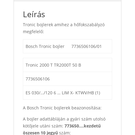
Leírás
Tronic bojlerek amihez a hőfokszabályzó
megfelelő:
Bosch Tronic bojler
7736506106/01
Tronic 2000 T TR2000T 50 B
7736506106
ES 030/…/120 6 … LIM X- KTWV/HB (1)
A Bosch Tronic bojlerek beazonosítása:
A bojler adattábláján a gyári szám utolsó
kötőjele utáni szám:
773650….kezdetű
öszesen 10 jegyű
szám: