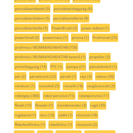
porzsáktartóbetét
(5)
porzsáktartóegység
(6)
porzsáktartóidom
(5)
porzsáktartókeret
(8)
porzsáktartóvilla
(5)
PowerBrush
(3)
power edition
(1)
powerforall
(6)
powermaxx
(1)
prizma
(1)
ProAnimal
(25)
profimixx / MUM44/45/46/47/48
(156)
profimixx / MUM44/45/46/47/48 keverő
(1)
propeller
(3)
préselőegység
(14)
PTC
(1)
pumpa
(21)
pálcahőmérő
(1)
pár
(2)
páraelszívó
(22)
pároló
(1)
rajz
(3)
rekesz
(30)
rendszer
(1)
reszelelő
(5)
reszelő
(18)
rezgőcsiszoló
(3)
robotgép
(380)
robot porszívó
(15)
robotporszívó
(11)
Rotak
(15)
Roxxter
(1)
rozsdamentes
(3)
rugó
(30)
rugótartó
(1)
rács
(19)
rádió
(1)
résszívó
(18)
Rókafarkfűrész
(1)
rókafűrész
(1)
rózsaszín
(2)