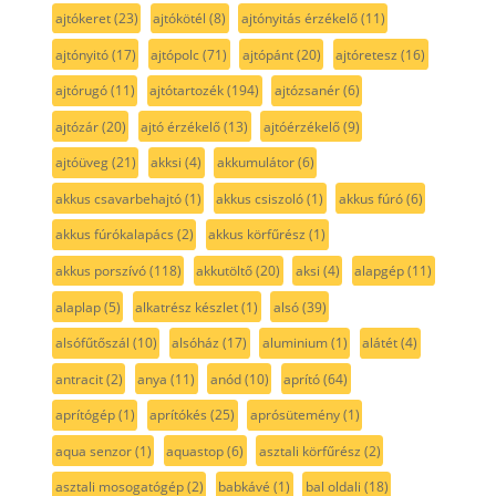
ajtókeret
(23)
ajtókötél
(8)
ajtónyitás érzékelő
(11)
ajtónyitó
(17)
ajtópolc
(71)
ajtópánt
(20)
ajtóretesz
(16)
ajtórugó
(11)
ajtótartozék
(194)
ajtózsanér
(6)
ajtózár
(20)
ajtó érzékelő
(13)
ajtóérzékelő
(9)
ajtóüveg
(21)
akksi
(4)
akkumulátor
(6)
akkus csavarbehajtó
(1)
akkus csiszoló
(1)
akkus fúró
(6)
akkus fúrókalapács
(2)
akkus körfűrész
(1)
akkus porszívó
(118)
akkutöltő
(20)
aksi
(4)
alapgép
(11)
alaplap
(5)
alkatrész készlet
(1)
alsó
(39)
alsófűtőszál
(10)
alsóház
(17)
aluminium
(1)
alátét
(4)
antracit
(2)
anya
(11)
anód
(10)
aprító
(64)
aprítógép
(1)
aprítókés
(25)
aprósütemény
(1)
aqua senzor
(1)
aquastop
(6)
asztali körfűrész
(2)
asztali mosogatógép
(2)
babkávé
(1)
bal oldali
(18)