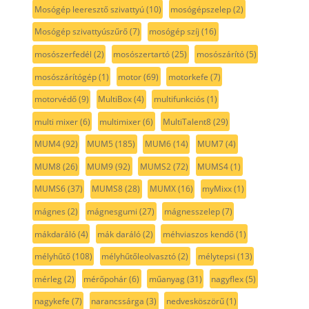
Mosógép leeresztő szivattyú
(10)
mosógépszelep
(2)
Mosógép szivattyúszűrő
(7)
mosógép szíj
(16)
mosószerfedél
(2)
mosószertartó
(25)
mosószárító
(5)
mosószárítógép
(1)
motor
(69)
motorkefe
(7)
motorvédő
(9)
MultiBox
(4)
multifunkciós
(1)
multi mixer
(6)
multimixer
(6)
MultiTalent8
(29)
MUM4
(92)
MUM5
(185)
MUM6
(14)
MUM7
(4)
MUM8
(26)
MUM9
(92)
MUMS2
(72)
MUMS4
(1)
MUMS6
(37)
MUMS8
(28)
MUMX
(16)
myMixx
(1)
mágnes
(2)
mágnesgumi
(27)
mágnesszelep
(7)
mákdaráló
(4)
mák daráló
(2)
méhviaszos kendő
(1)
mélyhűtő
(108)
mélyhűtőleolvasztó
(2)
mélytepsi
(13)
mérleg
(2)
mérőpohár
(6)
műanyag
(31)
nagyflex
(5)
nagykefe
(7)
narancssárga
(3)
nedvesköszörű
(1)