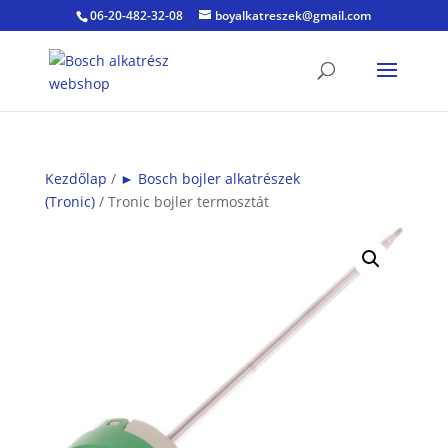
06-20-482-32-08
boyalkatreszek@gmail.com
Kezdőlap
/
► Bosch bojler alkatrészek
(Tronic)
/ Tronic bojler termosztát