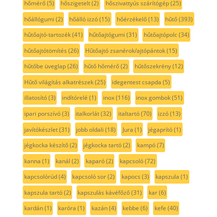
hőmérő
(5)
hőszigetelt
(2)
hőszivattyús szárítógép
(25)
hőállógumi
(2)
hőálló izzó
(15)
hőérzékelő
(13)
hűtő
(393)
hűtőajtó-tartozék
(41)
hűtőajtógumi
(31)
hűtőajtópolc
(34)
hűtőajtótömítés
(26)
Hűtőajtó zsanérok/ajtópántok
(15)
hűtőbe üveglap
(26)
hűtő hőmérő
(2)
hűtőszekrény
(12)
Hűtő világítás alkatrészek
(25)
idegentest csapda
(5)
illatosító
(3)
indítórelé
(1)
inox
(116)
inox gombok
(51)
ipari porszívó
(3)
italkorlát
(32)
italtartó
(70)
izzó
(13)
javítókészlet
(31)
jobb oldali
(18)
Jura
(1)
jégaprító
(1)
jégkocka készítő
(2)
jégkocka tartó
(2)
kampó
(7)
kanna
(1)
kanál
(2)
kaparó
(2)
kapcsoló
(72)
kapcsolórúd
(4)
kapcsoló sor
(2)
kapocs
(3)
kapszula
(1)
kapszula tartó
(2)
kapszulás kávéfőző
(31)
kar
(6)
kardán
(1)
karóra
(1)
kazán
(4)
kebbe
(6)
kefe
(40)