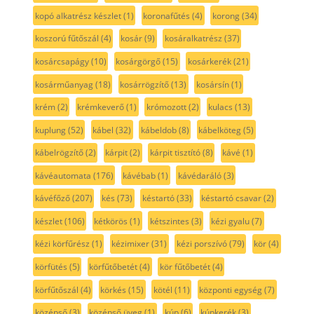
kopó alkatrész készlet
(1)
koronafűtés
(4)
korong
(34)
koszorú fűtőszál
(4)
kosár
(9)
kosáralkatrész
(37)
kosárcsapágy
(10)
kosárgörgő
(15)
kosárkerék
(21)
kosárműanyag
(18)
kosárrögzítő
(13)
kosársín
(1)
krém
(2)
krémkeverő
(1)
krómozott
(2)
kulacs
(13)
kuplung
(52)
kábel
(32)
kábeldob
(8)
kábelköteg
(5)
kábelrögzítő
(2)
kárpit
(2)
kárpit tisztító
(8)
kávé
(1)
kávéautomata
(176)
kávébab
(1)
kávédaráló
(3)
kávéfőző
(207)
kés
(73)
késtartó
(33)
késtartó csavar
(2)
készlet
(106)
kétkörös
(1)
kétszintes
(3)
kézi gyalu
(7)
kézi körfűrész
(1)
kézimixer
(31)
kézi porszívó
(79)
kör
(4)
körfütés
(5)
körfűtőbetét
(4)
kör fűtőbetét
(4)
körfűtőszál
(4)
körkés
(15)
kötél
(11)
központi egység
(7)
középső
(3)
középső üveg
(1)
kúp
(6)
kúpkerék
(3)