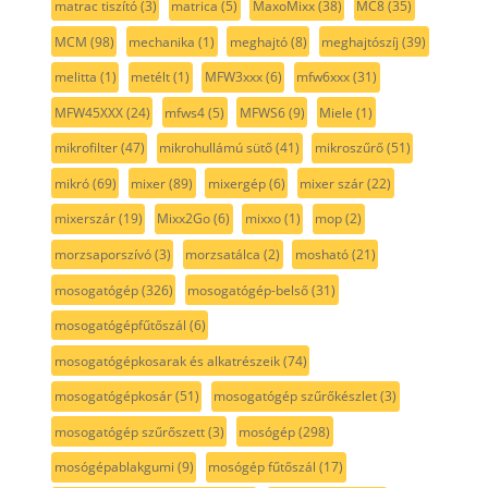
matrac tiszító
(3)
matrica
(5)
MaxoMixx
(38)
MC8
(35)
MCM
(98)
mechanika
(1)
meghajtó
(8)
meghajtószíj
(39)
melitta
(1)
metélt
(1)
MFW3xxx
(6)
mfw6xxx
(31)
MFW45XXX
(24)
mfws4
(5)
MFWS6
(9)
Miele
(1)
mikrofilter
(47)
mikrohullámú sütő
(41)
mikroszűrő
(51)
mikró
(69)
mixer
(89)
mixergép
(6)
mixer szár
(22)
mixerszár
(19)
Mixx2Go
(6)
mixxo
(1)
mop
(2)
morzsaporszívó
(3)
morzsatálca
(2)
mosható
(21)
mosogatógép
(326)
mosogatógép-belső
(31)
mosogatógépfűtőszál
(6)
mosogatógépkosarak és alkatrészeik
(74)
mosogatógépkosár
(51)
mosogatógép szűrőkészlet
(3)
mosogatógép szűrőszett
(3)
mosógép
(298)
mosógépablakgumi
(9)
mosógép fűtőszál
(17)