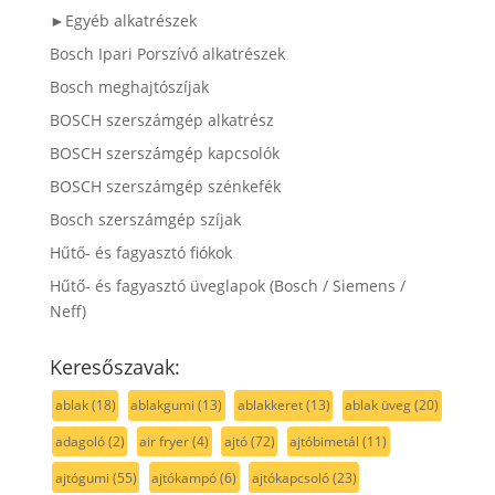
►Egyéb alkatrészek
Bosch Ipari Porszívó alkatrészek
Bosch meghajtószíjak
BOSCH szerszámgép alkatrész
BOSCH szerszámgép kapcsolók
BOSCH szerszámgép szénkefék
Bosch szerszámgép szíjak
Hűtő- és fagyasztó fiókok
Hűtő- és fagyasztó üveglapok (Bosch / Siemens /
Neff)
Keresőszavak:
ablak
(18)
ablakgumi
(13)
ablakkeret
(13)
ablak üveg
(20)
adagoló
(2)
air fryer
(4)
ajtó
(72)
ajtóbimetál
(11)
ajtógumi
(55)
ajtókampó
(6)
ajtókapcsoló
(23)