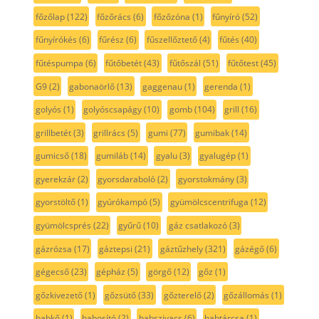
főzőlap
(122)
főzőrács
(6)
főzőzóna
(1)
fűnyíró
(52)
fűnyírókés
(6)
fűrész
(6)
fűszellőztető
(4)
fűtés
(40)
fűtéspumpa
(6)
fűtőbetét
(43)
fűtőszál
(51)
fűtőtest
(45)
G9
(2)
gabonaörlő
(13)
gaggenau
(1)
gerenda
(1)
golyós
(1)
golyóscsapágy
(10)
gomb
(104)
grill
(16)
grillbetét
(3)
grillrács
(5)
gumi
(77)
gumibak
(14)
gumicső
(18)
gumiláb
(14)
gyalu
(3)
gyalugép
(1)
gyerekzár
(2)
gyorsdaraboló
(2)
gyorstokmány
(3)
gyorstöltő
(1)
gyúrókampó
(5)
gyümölcscentrifuga
(12)
gyümölcsprés
(22)
gyűrű
(10)
gáz csatlakozó
(3)
gázrózsa
(17)
gáztepsi
(21)
gáztűzhely
(321)
gázégő
(6)
gégecső
(23)
gépház
(5)
görgő
(12)
gőz
(1)
gőzkivezető
(1)
gőzsütő
(33)
gőzterelő
(2)
gőzállomás
(1)
habkő
(1)
habosító
(2)
habszivacs
(6)
habtárcsa
(1)