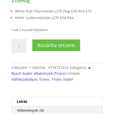
a csomag
White Rod Thermostat L270 Flag E58 R64 S75
Fehér rúdtermosztát L270 E58 R64
Csak 2 maradt készleten
Tronic
Kosárba teszem
bojler
termosztát
mennyiség
Cikkszám:
11044746 , 8738727416
Kategória:
►
Bosch bojler alkatrészek (Tronic)
Címkék:
hőfokszabályzó
,
Tronic
,
Tronic bojler
Leírás
Vélemények (0)