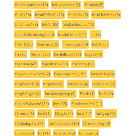
fekete gombok
(19)
felfüggesztés
(2)
felmosó
(5)
felső
(36)
felsőfűtőszál
(12)
felsőház
(7)
felső házrész
(8)
felsőmaró
(3)
feltét
(65)
felújító készlet
(15)
felültöltős mosógép
(5)
feszítő emelő
(1)
filc
(3)
filter
(128)
filtertartó
(5)
finom szűrő
(3)
fiók
(133)
flex
(5)
flexibilis
(3)
flexibiliscső
(17)
fogadó
(4)
fogantyú
(45)
fogaskerék
(31)
fogasszíj
(12)
folyadék elvezető
(2)
Forgatógomb
(152)
forgókefe
(24)
forgókerék
(6)
forgókés
(9)
forgókúp
(4)
forgólapát
(3)
forgótányér
(4)
forrázó egység
(6)
Fresh
(1)
fritőz
(3)
funkcióválasztó
(39)
fém
(35)
fém keverőtál
(11)
fémtető
(1)
fésű
(1)
földgáz
(4)
fúró
(17)
fúrógép
(19)
fúrókalapács
(14)
fúró kalapács
(10)
fúrótokmány
(3)
fúvóka
(27)
fül
(11)
fődarab
(12)
főmotor
(6)