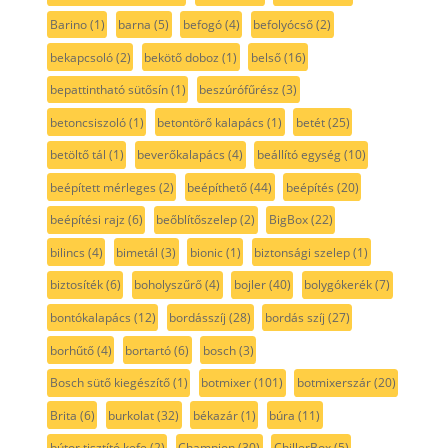
Barino
(1)
barna
(5)
befogó
(4)
befolyócső
(2)
bekapcsoló
(2)
bekötő doboz
(1)
belső
(16)
bepattintható sütősín
(1)
beszúrófűrész
(3)
betoncsiszoló
(1)
betontörő kalapács
(1)
betét
(25)
betöltő tál
(1)
beverőkalapács
(4)
beállító egység
(10)
beépített mérleges
(2)
beépíthető
(44)
beépítés
(20)
beépítési rajz
(6)
beőblítőszelep
(2)
BigBox
(22)
bilincs
(4)
bimetál
(3)
bionic
(1)
biztonsági szelep
(1)
biztosíték
(6)
boholyszűrő
(4)
bojler
(40)
bolygókerék
(7)
bontókalapács
(12)
bordásszíj
(28)
bordás szíj
(27)
borhűtő
(4)
bortartó
(6)
bosch
(3)
Bosch sütő kiegészítő
(1)
botmixer
(101)
botmixerszár
(20)
Brita
(6)
burkolat
(32)
békazár
(1)
búra
(11)
bútor tisztító kefe
(2)
Champion
(30)
ChillerBox
(5)