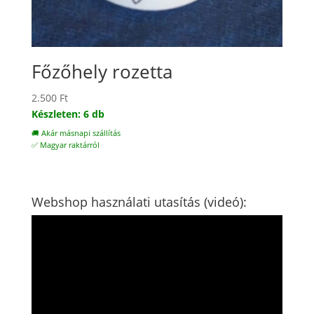
Főzőhely rozetta
2.500
Ft
Készleten: 6 db
🚚 Akár másnapi szállítás
✅ Magyar raktárról
Webshop használati utasítás (videó):
Videólejátszó