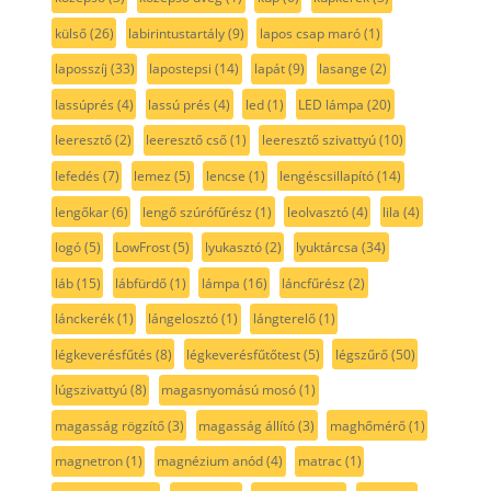
külső
(26)
labirintustartály
(9)
lapos csap maró
(1)
laposszíj
(33)
lapostepsi
(14)
lapát
(9)
lasange
(2)
lassúprés
(4)
lassú prés
(4)
led
(1)
LED lámpa
(20)
leeresztő
(2)
leeresztő cső
(1)
leeresztő szivattyú
(10)
lefedés
(7)
lemez
(5)
lencse
(1)
lengéscsillapító
(14)
lengőkar
(6)
lengő szúrófűrész
(1)
leolvasztó
(4)
lila
(4)
logó
(5)
LowFrost
(5)
lyukasztó
(2)
lyuktárcsa
(34)
láb
(15)
lábfürdő
(1)
lámpa
(16)
láncfűrész
(2)
lánckerék
(1)
lángelosztó
(1)
lángterelő
(1)
légkeverésfűtés
(8)
légkeverésfűtőtest
(5)
légszűrő
(50)
lúgszivattyú
(8)
magasnyomású mosó
(1)
magasság rögzítő
(3)
magasság állító
(3)
maghőmérő
(1)
magnetron
(1)
magnézium anód
(4)
matrac
(1)