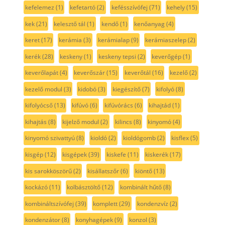
kefelemez
(1)
kefetartó
(2)
kefésszívófej
(71)
kehely
(15)
kek
(21)
kelesztő tál
(1)
kendő
(1)
kenőanyag
(4)
keret
(17)
kerámia
(3)
kerámialap
(9)
kerámiaszelep
(2)
kerék
(28)
keskeny
(1)
keskeny tepsi
(2)
keverőgép
(1)
keverőlapát
(4)
keverőszár
(15)
keverőtál
(16)
kezelő
(2)
kezelő modul
(3)
kidobó
(3)
kiegészítő
(7)
kifolyó
(8)
kifolyócső
(13)
kifúvó
(6)
kifúvórács
(6)
kihajtád
(1)
kihajtás
(8)
kijelző modul
(2)
kilincs
(8)
kinyomó
(4)
kinyomó szivattyú
(8)
kioldó
(2)
kioldógomb
(2)
kisflex
(5)
kisgép
(12)
kisgépek
(39)
kiskefe
(11)
kiskerék
(17)
kis sarokköszörű
(2)
kisállatszőr
(6)
kiöntő
(13)
kockázó
(11)
kolbásztöltő
(12)
kombinált hűtő
(8)
kombináltszívófej
(39)
komplett
(29)
kondenzvíz
(2)
kondenzátor
(8)
konyhagépek
(9)
konzol
(3)