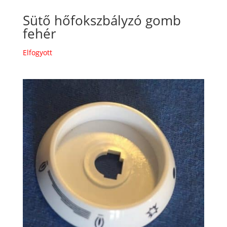
Sütő hőfokszbályzó gomb
fehér
Elfogyott