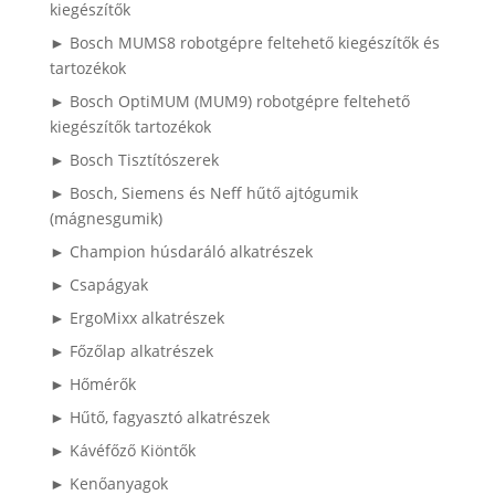
kiegészítők
► Bosch MUMS8 robotgépre feltehető kiegészítők és
tartozékok
► Bosch OptiMUM (MUM9) robotgépre feltehető
kiegészítők tartozékok
► Bosch Tisztítószerek
► Bosch, Siemens és Neff hűtő ajtógumik
(mágnesgumik)
► Champion húsdaráló alkatrészek
► Csapágyak
► ErgoMixx alkatrészek
► Főzőlap alkatrészek
► Hőmérők
► Hűtő, fagyasztó alkatrészek
► Kávéfőző Kiöntők
► Kenőanyagok