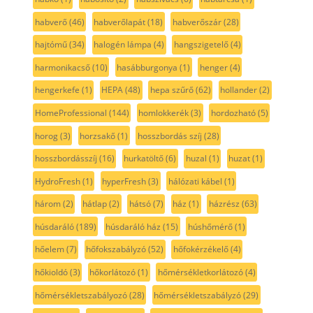
habverő
(46)
habverőlapát
(18)
habverőszár
(28)
hajtómű
(34)
halogén lámpa
(4)
hangszigetelő
(4)
harmonikacső
(10)
hasábburgonya
(1)
henger
(4)
hengerkefe
(1)
HEPA
(48)
hepa szűrő
(62)
hollander
(2)
HomeProfessional
(144)
homlokkerék
(3)
hordozható
(5)
horog
(3)
horzsakő
(1)
hosszbordás szíj
(28)
hosszbordásszíj
(16)
hurkatöltő
(6)
huzal
(1)
huzat
(1)
HydroFresh
(1)
hyperFresh
(3)
hálózati kábel
(1)
három
(2)
hátlap
(2)
hátsó
(7)
ház
(1)
házrész
(63)
húsdaráló
(189)
húsdaráló ház
(15)
húshőmérő
(1)
hőelem
(7)
hőfokszabályzó
(52)
hőfokérzékelő
(4)
hőkioldó
(3)
hőkorlátozó
(1)
hőmérsékletkorlátozó
(4)
hőmérsékletszabályozó
(28)
hőmérsékletszabályzó
(29)