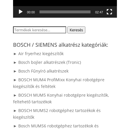
00:00
02:47
Keresés
Keresés
a
következőre:
BOSCH / SIEMENS alkatrész kategóriák:
► Air fryerhez kiegészítők
► Bosch bojler alkatrészek (Tronic)
► Bosch Fűnyíró alkatrészek
► BOSCH MUM4 ProfiMixx Konyhai robotgépre
kiegészítők és feltétek
► BOSCH MUM5 Konyhai robotgépre kiegészítők,
feltehető tartozékok
► BOSCH MUMS2 robotgéphez tartozékok és
kiegészítők
► Bosch MUMS6 robotgéphez tartozékok és