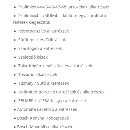
► Profimixx 44/45/46/47/48 tartozékok alkatrészei
► Profimixx4..../MUM4.... külön megvásárolható
feltétek kiegészítők
► Robotporszívó alkatrészek
► Sütőtepsik és Grillrácsok
► Szárítógép alkatrészek
► Szeletelő kések
► Takarítógép kiegészítők és alkatrészek
► Tassimo alkatrészek
► Tűzhely / Sütő alkatrészek
► Unlimited porszívó tartozékok és alkatrészek
► ZELMER / UFESA Kisgép alkatrészek
►Automata kávéfőző alkatrészek
►Bosch Konyhai robotgépek
►Bosch MaxoMixx alkatrészek