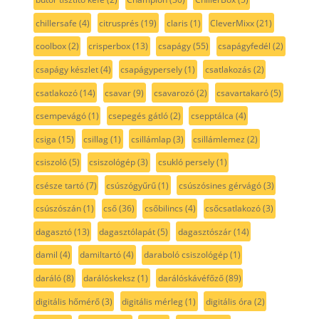
chillersafe
(4)
citrusprés
(19)
claris
(1)
CleverMixx
(21)
coolbox
(2)
crisperbox
(13)
csapágy
(55)
csapágyfedél
(2)
csapágy készlet
(4)
csapágypersely
(1)
csatlakozás
(2)
csatlakozó
(14)
csavar
(9)
csavarozó
(2)
csavartakaró
(5)
csempevágó
(1)
csepegés gátló
(2)
csepptálca
(4)
csiga
(15)
csillag
(1)
csillámlap
(3)
csillámlemez
(2)
csiszoló
(5)
csiszológép
(3)
csukló persely
(1)
csésze tartó
(7)
csúszógyűrű
(1)
csúszósines gérvágó
(3)
csúszószán
(1)
cső
(36)
csőbilincs
(4)
csőcsatlakozó
(3)
dagasztó
(13)
dagasztólapát
(5)
dagasztószár
(14)
damil
(4)
damiltartó
(4)
daraboló csiszológép
(1)
daráló
(8)
darálóskeksz
(1)
darálóskávéfőző
(89)
digitális hőmérő
(3)
digitális mérleg
(1)
digitális óra
(2)