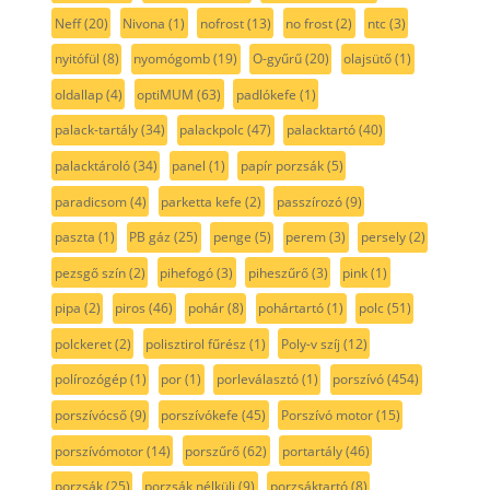
Neff
(20)
Nivona
(1)
nofrost
(13)
no frost
(2)
ntc
(3)
nyitófül
(8)
nyomógomb
(19)
O-gyűrű
(20)
olajsütő
(1)
oldallap
(4)
optiMUM
(63)
padlókefe
(1)
palack-tartály
(34)
palackpolc
(47)
palacktartó
(40)
palacktároló
(34)
panel
(1)
papír porzsák
(5)
paradicsom
(4)
parketta kefe
(2)
passzírozó
(9)
paszta
(1)
PB gáz
(25)
penge
(5)
perem
(3)
persely
(2)
pezsgő szín
(2)
pihefogó
(3)
piheszűrő
(3)
pink
(1)
pipa
(2)
piros
(46)
pohár
(8)
pohártartó
(1)
polc
(51)
polckeret
(2)
polisztirol fűrész
(1)
Poly-v szíj
(12)
polírozógép
(1)
por
(1)
porleválasztó
(1)
porszívó
(454)
porszívócső
(9)
porszívókefe
(45)
Porszívó motor
(15)
porszívómotor
(14)
porszűrő
(62)
portartály
(46)
porzsák
(25)
porzsák nélküli
(9)
porzsáktartó
(8)