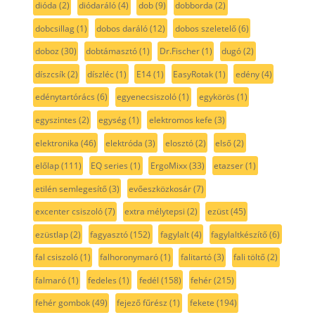
dióda
(2)
diódaráló
(4)
dob
(9)
dobborda
(2)
dobcsillag
(1)
dobos daráló
(12)
dobos szeletelő
(6)
doboz
(30)
dobtámasztó
(1)
Dr.Fischer
(1)
dugó
(2)
díszcsík
(2)
díszléc
(1)
E14
(1)
EasyRotak
(1)
edény
(4)
edénytartórács
(6)
egyenecsiszoló
(1)
egykörös
(1)
egyszintes
(2)
egység
(1)
elektromos kefe
(3)
elektronika
(46)
elektróda
(3)
elosztó
(2)
első
(2)
előlap
(111)
EQ series
(1)
ErgoMixx
(33)
etazser
(1)
etilén semlegesítő
(3)
evőeszközkosár
(7)
excenter csiszoló
(7)
extra mélytepsi
(2)
ezüst
(45)
ezüstlap
(2)
fagyasztó
(152)
fagylalt
(4)
fagylaltkészítő
(6)
fal csiszoló
(1)
falhoronymaró
(1)
falitartó
(3)
fali töltő
(2)
falmaró
(1)
fedeles
(1)
fedél
(158)
fehér
(215)
fehér gombok
(49)
fejező fűrész
(1)
fekete
(194)