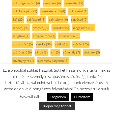
szárítógépszűrő
(4)
szénfilter
(4)
szénkefe
(41)
szénkefe pár
(22)
szénkefe tartó
(4)
szénszűrő
(1)
Szíj
(25)
szíjfeszítő
(3)
színtelen
(10)
szívócső
(7)
szívófej
(92)
szórófej
(3)
szórókar
(9)
szögcsiszoló
(1)
szögfúró
(1)
szögpolírozó
(1)
szöszszedő
(3)
szöszszűrő
(5)
szürke
(36)
szűkítő
(2)
szűrő
(175)
szűrőtartó
(6)
sárga
(3)
sín
(5)
sótartály
(7)
sötétkék
(3)
sövénynyíró
(1)
sütemény kinyomó
(3)
sütési funkcióválasztó
(31)
sütő
(315)
sütőajtó
(35)
Ez a weboldal sütiket használ. Sütiket használunk a tartalmak és
hirdetések személyre szabásához, közösségi funkciók
sütőajtó gumi
(5)
sütőajtó külső üveg
(17)
sütőbelső
(45)
biztosításához, valamint weboldalforgalmunk elemzéséhez. A
sütő forgókapcsoló
(22)
sütőfunkciókapcsoló
(20)
weboldalon való böngészés folytatásával Ön hozzájárul a sütik
sütő hőmérő
(1)
sütő izzó
(18)
sütőkapcsoló
(18)
használatához.
Elfogadom
Elutasítom
sütőlap
(13)
sütő lámpa
(9)
sütő programválasztó
(17)
Tudjon meg többet!
sütőrács
(15)
sütősín
(12)
Sütőtepsi
(13)
sütő világítás
(7)