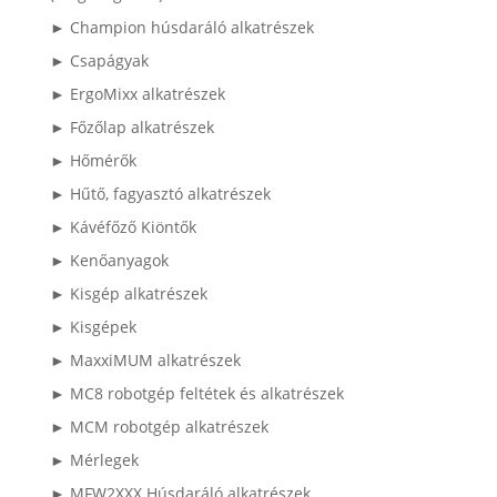
► Champion húsdaráló alkatrészek
► Csapágyak
► ErgoMixx alkatrészek
► Főzőlap alkatrészek
► Hőmérők
► Hűtő, fagyasztó alkatrészek
► Kávéfőző Kiöntők
► Kenőanyagok
► Kisgép alkatrészek
► Kisgépek
► MaxxiMUM alkatrészek
► MC8 robotgép feltétek és alkatrészek
► MCM robotgép alkatrészek
► Mérlegek
► MFW2XXX Húsdaráló alkatrészek