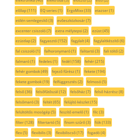
elektronika
(46)
elektróda
(3)
elosztó
(2)
első
(2)
előlap
(111)
EQ series
(1)
ErgoMixx
(33)
etazser
(1)
etilén semlegesítő
(3)
evőeszközkosár
(7)
excenter csiszoló
(7)
extra mélytepsi
(2)
ezüst
(45)
ezüstlap
(2)
fagyasztó
(152)
fagylalt
(4)
fagylaltkészítő
(6)
fal csiszoló
(1)
falhoronymaró
(1)
falitartó
(3)
fali töltő
(2)
falmaró
(1)
fedeles
(1)
fedél
(158)
fehér
(215)
fehér gombok
(49)
fejező fűrész
(1)
fekete
(194)
fekete gombok
(19)
felfüggesztés
(2)
felmosó
(5)
felső
(36)
felsőfűtőszál
(12)
felsőház
(7)
felső házrész
(8)
felsőmaró
(3)
feltét
(65)
felújító készlet
(15)
felültöltős mosógép
(5)
feszítő emelő
(1)
filc
(3)
filter
(128)
filtertartó
(5)
finom szűrő
(3)
fiók
(133)
flex
(5)
flexibilis
(3)
flexibiliscső
(17)
fogadó
(4)