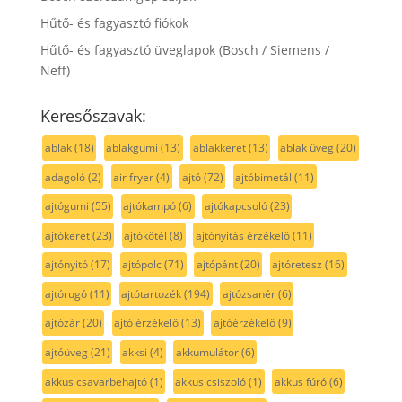
Hűtő- és fagyasztó fiókok
Hűtő- és fagyasztó üveglapok (Bosch / Siemens /
Neff)
Keresőszavak:
ablak
(18)
ablakgumi
(13)
ablakkeret
(13)
ablak üveg
(20)
adagoló
(2)
air fryer
(4)
ajtó
(72)
ajtóbimetál
(11)
ajtógumi
(55)
ajtókampó
(6)
ajtókapcsoló
(23)
ajtókeret
(23)
ajtókötél
(8)
ajtónyitás érzékelő
(11)
ajtónyitó
(17)
ajtópolc
(71)
ajtópánt
(20)
ajtóretesz
(16)
ajtórugó
(11)
ajtótartozék
(194)
ajtózsanér
(6)
ajtózár
(20)
ajtó érzékelő
(13)
ajtóérzékelő
(9)
ajtóüveg
(21)
akksi
(4)
akkumulátor
(6)
akkus csavarbehajtó
(1)
akkus csiszoló
(1)
akkus fúró
(6)