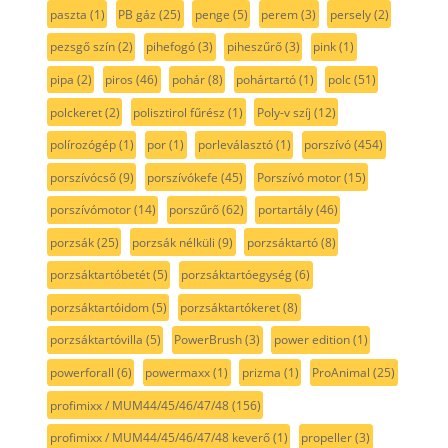
paszta
(1)
PB gáz
(25)
penge
(5)
perem
(3)
persely
(2)
pezsgő szín
(2)
pihefogó
(3)
piheszűrő
(3)
pink
(1)
pipa
(2)
piros
(46)
pohár
(8)
pohártartó
(1)
polc
(51)
polckeret
(2)
polisztirol fűrész
(1)
Poly-v szíj
(12)
polírozógép
(1)
por
(1)
porleválasztó
(1)
porszívó
(454)
porszívócső
(9)
porszívókefe
(45)
Porszívó motor
(15)
porszívómotor
(14)
porszűrő
(62)
portartály
(46)
porzsák
(25)
porzsák nélküli
(9)
porzsáktartó
(8)
porzsáktartóbetét
(5)
porzsáktartóegység
(6)
porzsáktartóidom
(5)
porzsáktartókeret
(8)
porzsáktartóvilla
(5)
PowerBrush
(3)
power edition
(1)
powerforall
(6)
powermaxx
(1)
prizma
(1)
ProAnimal
(25)
profimixx / MUM44/45/46/47/48
(156)
profimixx / MUM44/45/46/47/48 keverő
(1)
propeller
(3)