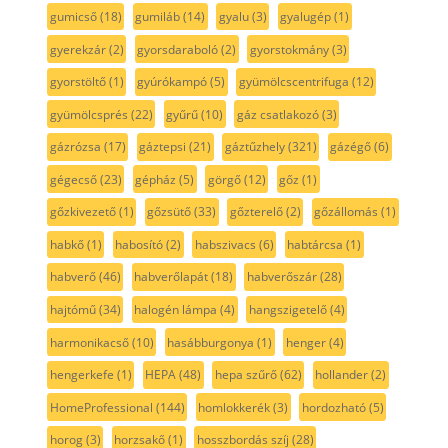
gumicső
(18)
gumiláb
(14)
gyalu
(3)
gyalugép
(1)
gyerekzár
(2)
gyorsdaraboló
(2)
gyorstokmány
(3)
gyorstöltő
(1)
gyúrókampó
(5)
gyümölcscentrifuga
(12)
gyümölcsprés
(22)
gyűrű
(10)
gáz csatlakozó
(3)
gázrózsa
(17)
gáztepsi
(21)
gáztűzhely
(321)
gázégő
(6)
gégecső
(23)
gépház
(5)
görgő
(12)
gőz
(1)
gőzkivezető
(1)
gőzsütő
(33)
gőzterelő
(2)
gőzállomás
(1)
habkő
(1)
habosító
(2)
habszivacs
(6)
habtárcsa
(1)
habverő
(46)
habverőlapát
(18)
habverőszár
(28)
hajtómű
(34)
halogén lámpa
(4)
hangszigetelő
(4)
harmonikacső
(10)
hasábburgonya
(1)
henger
(4)
hengerkefe
(1)
HEPA
(48)
hepa szűrő
(62)
hollander
(2)
HomeProfessional
(144)
homlokkerék
(3)
hordozható
(5)
horog
(3)
horzsakő
(1)
hosszbordás szíj
(28)