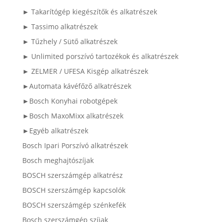
► Takarítógép kiegészítők és alkatrészek
► Tassimo alkatrészek
► Tűzhely / Sütő alkatrészek
► Unlimited porszívó tartozékok és alkatrészek
► ZELMER / UFESA Kisgép alkatrészek
►Automata kávéfőző alkatrészek
►Bosch Konyhai robotgépek
►Bosch MaxoMixx alkatrészek
►Egyéb alkatrészek
Bosch Ipari Porszívó alkatrészek
Bosch meghajtószíjak
BOSCH szerszámgép alkatrész
BOSCH szerszámgép kapcsolók
BOSCH szerszámgép szénkefék
Bosch szerszámgép szíjak