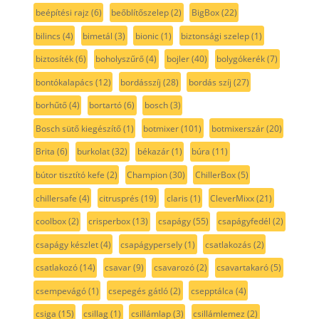
beépítési rajz
(6)
beőblítőszelep
(2)
BigBox
(22)
bilincs
(4)
bimetál
(3)
bionic
(1)
biztonsági szelep
(1)
biztosíték
(6)
boholyszűrő
(4)
bojler
(40)
bolygókerék
(7)
bontókalapács
(12)
bordásszíj
(28)
bordás szíj
(27)
borhűtő
(4)
bortartó
(6)
bosch
(3)
Bosch sütő kiegészítő
(1)
botmixer
(101)
botmixerszár
(20)
Brita
(6)
burkolat
(32)
békazár
(1)
búra
(11)
bútor tisztító kefe
(2)
Champion
(30)
ChillerBox
(5)
chillersafe
(4)
citrusprés
(19)
claris
(1)
CleverMixx
(21)
coolbox
(2)
crisperbox
(13)
csapágy
(55)
csapágyfedél
(2)
csapágy készlet
(4)
csapágypersely
(1)
csatlakozás
(2)
csatlakozó
(14)
csavar
(9)
csavarozó
(2)
csavartakaró
(5)
csempevágó
(1)
csepegés gátló
(2)
csepptálca
(4)
csiga
(15)
csillag
(1)
csillámlap
(3)
csillámlemez
(2)