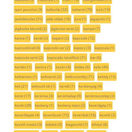
ipari porszívó
(3)
italkorlát
(32)
italtartó
(70)
izzó
(13)
javítókészlet
(31)
jobb oldali
(18)
Jura
(1)
jégaprító
(1)
jégkocka készítő
(2)
jégkocka tartó
(2)
kampó
(7)
kanna
(1)
kanál
(2)
kaparó
(2)
kapcsoló
(72)
kapcsolórúd
(4)
kapcsoló sor
(2)
kapocs
(3)
kapszula
(1)
kapszula tartó
(2)
kapszulás kávéfőző
(31)
kar
(6)
kardán
(1)
karóra
(1)
kazán
(4)
kebbe
(6)
kefe
(40)
kefelemez
(1)
kefetartó
(2)
kefésszívófej
(71)
kehely
(15)
kek
(21)
kelesztő tál
(1)
kendő
(1)
kenőanyag
(4)
keret
(17)
kerámia
(3)
kerámialap
(9)
kerámiaszelep
(2)
kerék
(28)
keskeny
(1)
keskeny tepsi
(2)
keverőgép
(1)
keverőlapát
(4)
keverőszár
(15)
keverőtál
(16)
kezelő
(2)
kezelő modul
(3)
kidobó
(3)
kiegészítő
(7)
kifolyó
(8)