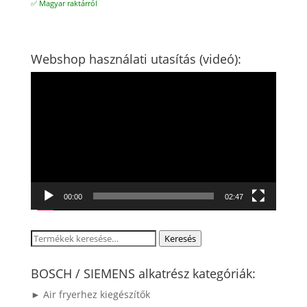
✅ Magyar raktárról
Webshop használati utasítás (videó):
Videólejátszó
00:00
02:47
Keresés
Keresés
a
következőre:
BOSCH / SIEMENS alkatrész kategóriák:
► Air fryerhez kiegészítők