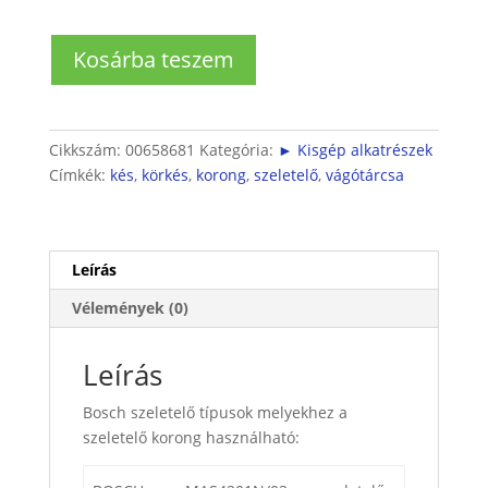
Szeletelő
Kosárba teszem
kés
mennyiség
Cikkszám:
00658681
Kategória:
► Kisgép alkatrészek
Címkék:
kés
,
körkés
,
korong
,
szeletelő
,
vágótárcsa
Leírás
Vélemények (0)
Leírás
Bosch szeletelő típusok melyekhez a
szeletelő korong használható: