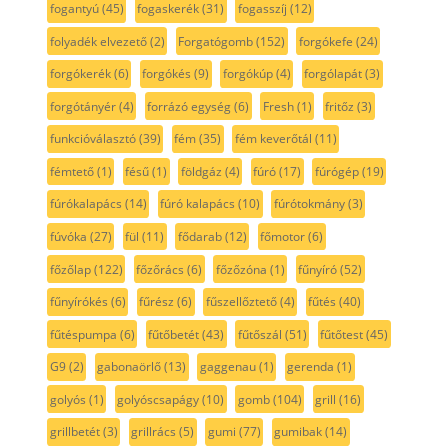
fogantyú
(45)
fogaskerék
(31)
fogasszíj
(12)
folyadék elvezető
(2)
Forgatógomb
(152)
forgókefe
(24)
forgókerék
(6)
forgókés
(9)
forgókúp
(4)
forgólapát
(3)
forgótányér
(4)
forrázó egység
(6)
Fresh
(1)
fritőz
(3)
funkcióválasztó
(39)
fém
(35)
fém keverőtál
(11)
fémtető
(1)
fésű
(1)
földgáz
(4)
fúró
(17)
fúrógép
(19)
fúrókalapács
(14)
fúró kalapács
(10)
fúrótokmány
(3)
fúvóka
(27)
fül
(11)
fődarab
(12)
főmotor
(6)
főzőlap
(122)
főzőrács
(6)
főzőzóna
(1)
fűnyíró
(52)
fűnyírókés
(6)
fűrész
(6)
fűszellőztető
(4)
fűtés
(40)
fűtéspumpa
(6)
fűtőbetét
(43)
fűtőszál
(51)
fűtőtest
(45)
G9
(2)
gabonaörlő
(13)
gaggenau
(1)
gerenda
(1)
golyós
(1)
golyóscsapágy
(10)
gomb
(104)
grill
(16)
grillbetét
(3)
grillrács
(5)
gumi
(77)
gumibak
(14)