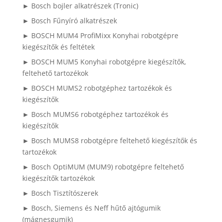
► Bosch bojler alkatrészek (Tronic)
► Bosch Fűnyíró alkatrészek
► BOSCH MUM4 ProfiMixx Konyhai robotgépre
kiegészítők és feltétek
► BOSCH MUM5 Konyhai robotgépre kiegészítők,
feltehető tartozékok
► BOSCH MUMS2 robotgéphez tartozékok és
kiegészítők
► Bosch MUMS6 robotgéphez tartozékok és
kiegészítők
► Bosch MUMS8 robotgépre feltehető kiegészítők és
tartozékok
► Bosch OptiMUM (MUM9) robotgépre feltehető
kiegészítők tartozékok
► Bosch Tisztítószerek
► Bosch, Siemens és Neff hűtő ajtógumik
(mágnesgumik)