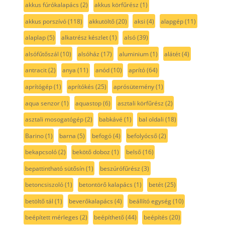
akkus fúrókalapács
(2)
akkus körfűrész
(1)
akkus porszívó
(118)
akkutöltő
(20)
aksi
(4)
alapgép
(11)
alaplap
(5)
alkatrész készlet
(1)
alsó
(39)
alsófűtőszál
(10)
alsóház
(17)
aluminium
(1)
alátét
(4)
antracit
(2)
anya
(11)
anód
(10)
aprító
(64)
aprítógép
(1)
aprítókés
(25)
aprósütemény
(1)
aqua senzor
(1)
aquastop
(6)
asztali körfűrész
(2)
asztali mosogatógép
(2)
babkávé
(1)
bal oldali
(18)
Barino
(1)
barna
(5)
befogó
(4)
befolyócső
(2)
bekapcsoló
(2)
bekötő doboz
(1)
belső
(16)
bepattintható sütősín
(1)
beszúrófűrész
(3)
betoncsiszoló
(1)
betontörő kalapács
(1)
betét
(25)
betöltő tál
(1)
beverőkalapács
(4)
beállító egység
(10)
beépített mérleges
(2)
beépíthető
(44)
beépítés
(20)