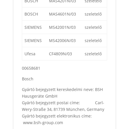
BOSCH
MAS4201N/03
szeletelő
BOSCH
MAS4601N/03
szeletelő
SIEMENS
MS42001N/03
szeletelő
SIEMENS
MS42006N/03
szeletelő
Ufesa
CF4809N/03
szeletelő
00658681
Bosch
Gyártó bejegyzett kereskedelmi neve: BSH
Hausgeräte GmbH
Gyártó bejegyzett postai címe: Carl-
Wery-Straße 34, 81739 München, Germany
Gyártó bejegyzett elektronikus címe:
www.bsh-group.com