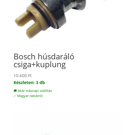
Bosch húsdaráló
csiga+kuplung
10.600
Ft
Készleten: 3 db
🚚 Akár másnapi szállítás
✅ Magyar raktárról