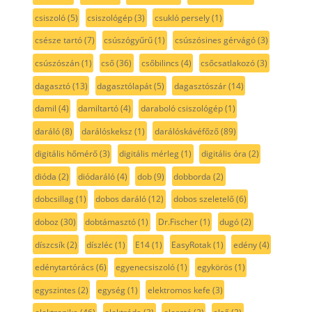
csiszoló
(5)
csiszológép
(3)
csukló persely
(1)
csésze tartó
(7)
csúszógyűrű
(1)
csúszósines gérvágó
(3)
csúszószán
(1)
cső
(36)
csőbilincs
(4)
csőcsatlakozó
(3)
dagasztó
(13)
dagasztólapát
(5)
dagasztószár
(14)
damil
(4)
damiltartó
(4)
daraboló csiszológép
(1)
daráló
(8)
darálóskeksz
(1)
darálóskávéfőző
(89)
digitális hőmérő
(3)
digitális mérleg
(1)
digitális óra
(2)
dióda
(2)
diódaráló
(4)
dob
(9)
dobborda
(2)
dobcsillag
(1)
dobos daráló
(12)
dobos szeletelő
(6)
doboz
(30)
dobtámasztó
(1)
Dr.Fischer
(1)
dugó
(2)
díszcsík
(2)
díszléc
(1)
E14
(1)
EasyRotak
(1)
edény
(4)
edénytartórács
(6)
egyenecsiszoló
(1)
egykörös
(1)
egyszintes
(2)
egység
(1)
elektromos kefe
(3)