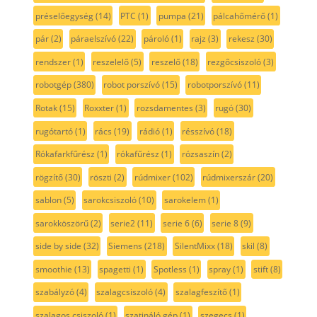
préselőegység
(14)
PTC
(1)
pumpa
(21)
pálcahőmérő
(1)
pár
(2)
páraelszívó
(22)
pároló
(1)
rajz
(3)
rekesz
(30)
rendszer
(1)
reszelelő
(5)
reszelő
(18)
rezgőcsiszoló
(3)
robotgép
(380)
robot porszívó
(15)
robotporszívó
(11)
Rotak
(15)
Roxxter
(1)
rozsdamentes
(3)
rugó
(30)
rugótartó
(1)
rács
(19)
rádió
(1)
résszívó
(18)
Rókafarkfűrész
(1)
rókafűrész
(1)
rózsaszín
(2)
rögzítő
(30)
röszti
(2)
rúdmixer
(102)
rúdmixerszár
(20)
sablon
(5)
sarokcsiszoló
(10)
sarokelem
(1)
sarokköszörű
(2)
serie2
(11)
serie 6
(6)
serie 8
(9)
side by side
(32)
Siemens
(218)
SilentMixx
(18)
skil
(8)
smoothie
(13)
spagetti
(1)
Spotless
(1)
spray
(1)
stift
(8)
szabályzó
(4)
szalagcsiszoló
(4)
szalagfeszítő
(1)
szalagos csiszoló
(1)
szatináló gép
(1)
szegecs
(1)