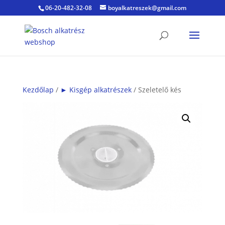
06-20-482-32-08
boyalkatreszek@gmail.com
Kezdőlap
/
► Kisgép alkatrészek
/ Szeletelő kés