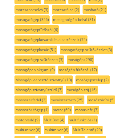
morzsaporszívó
(3)
morzsatálca
(2)
mosható
(21)
mosogatógép
(326)
mosogatógép-belső
(31)
mosogatógépfűtőszál
(6)
mosogatógépkosarak és alkatrészeik
(74)
mosogatógépkosár
(51)
mosogatógép szűrőkészlet
(3)
mosogatógép szűrőszett
(3)
mosógép
(298)
mosógépablakgumi
(9)
mosógép fűtőszál
(17)
Mosógép leeresztő szivattyú
(10)
mosógépszelep
(2)
Mosógép szivattyúszűrő
(7)
mosógép szíj
(16)
mosószerfedél
(2)
mosószertartó
(25)
mosószárító
(5)
mosószárítógép
(1)
motor
(69)
motorkefe
(7)
motorvédő
(9)
MultiBox
(4)
multifunkciós
(1)
multi mixer
(6)
multimixer
(6)
MultiTalent8
(29)