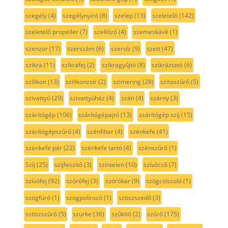
szegély
(4)
szegélynyíró
(8)
szelep
(13)
szeletelő
(142)
szeletelő propeller
(7)
szellőző
(4)
szemeskávé
(1)
szenzor
(17)
szerszám
(6)
szervíz
(9)
szett
(47)
szikra
(11)
szikrafej
(2)
szikragyűjtó
(8)
szikráztató
(6)
szilikon
(13)
szilikonzsír
(2)
szimering
(28)
szitaszűrő
(5)
szivattyú
(29)
szivattyúház
(4)
szán
(4)
szárny
(3)
szárítógép
(106)
szárítógépajtó
(13)
szárítógép szíj
(15)
szárítógépszűrő
(4)
szénfilter
(4)
szénkefe
(41)
szénkefe pár
(22)
szénkefe tartó
(4)
szénszűrő
(1)
Szíj
(25)
szíjfeszítő
(3)
színtelen
(10)
szívócső
(7)
szívófej
(92)
szórófej
(3)
szórókar
(9)
szögcsiszoló
(1)
szögfúró
(1)
szögpolírozó
(1)
szöszszedő
(3)
szöszszűrő
(5)
szürke
(36)
szűkítő
(2)
szűrő
(175)