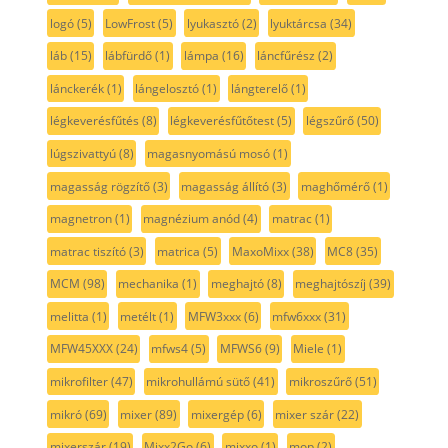
logó
(5)
LowFrost
(5)
lyukasztó
(2)
lyuktárcsa
(34)
láb
(15)
lábfürdő
(1)
lámpa
(16)
láncfűrész
(2)
lánckerék
(1)
lángelosztó
(1)
lángterelő
(1)
légkeverésfűtés
(8)
légkeverésfűtőtest
(5)
légszűrő
(50)
lúgszivattyú
(8)
magasnyomású mosó
(1)
magasság rögzítő
(3)
magasság állító
(3)
maghőmérő
(1)
magnetron
(1)
magnézium anód
(4)
matrac
(1)
matrac tiszító
(3)
matrica
(5)
MaxoMixx
(38)
MC8
(35)
MCM
(98)
mechanika
(1)
meghajtó
(8)
meghajtószíj
(39)
melitta
(1)
metélt
(1)
MFW3xxx
(6)
mfw6xxx
(31)
MFW45XXX
(24)
mfws4
(5)
MFWS6
(9)
Miele
(1)
mikrofilter
(47)
mikrohullámú sütő
(41)
mikroszűrő
(51)
mikró
(69)
mixer
(89)
mixergép
(6)
mixer szár
(22)
mixerszár
(19)
Mixx2Go
(6)
mixxo
(1)
mop
(2)