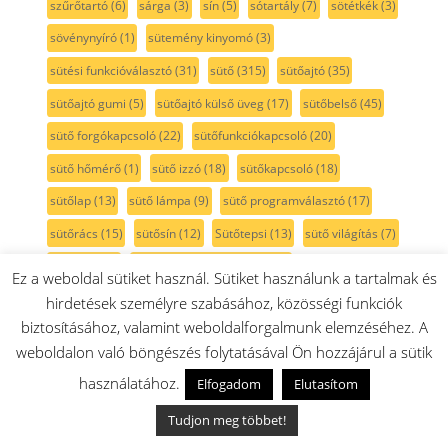
szűrőtartó
(6)
sárga
(3)
sín
(5)
sótartály
(7)
sötétkék
(3)
sövénynyíró
(1)
sütemény kinyomó
(3)
sütési funkcióválasztó
(31)
sütő
(315)
sütőajtó
(35)
sütőajtó gumi
(5)
sütőajtó külső üveg
(17)
sütőbelső
(45)
sütő forgókapcsoló
(22)
sütőfunkciókapcsoló
(20)
sütő hőmérő
(1)
sütő izzó
(18)
sütőkapcsoló
(18)
sütőlap
(13)
sütő lámpa
(9)
sütő programválasztó
(17)
sütőrács
(15)
sütősín
(12)
Sütőtepsi
(13)
sütő világítás
(7)
sütőüveg
(1)
sütő üzemmódkapcsoló
(16)
Ez a weboldal sütiket használ. Sütiket használunk a tartalmak és
sütő üzemmódváltó
(16)
sűtőajtó tömítés
(7)
tabletta
(16)
hirdetések személyre szabásához, közösségi funkciók
biztosításához, valamint weboldalforgalmunk elemzéséhez. A
takarítógép
(66)
takaró
(3)
takarólemez
(2)
talp
(1)
weboldalon való böngészés folytatásával Ön hozzájárul a sütik
tartozéktáska
(2)
tartály
(82)
tartó
(16)
tassimo
(41)
használatához.
Elfogadom
Elutasítom
TastyMoments
(3)
teafőző
(1)
tejcső
(5)
tejhabosító
(8)
Tudjon meg többet!
tejtartó
(8)
tekercs
(2)
tekercsfedél
(1)
teleszkópcső
(9)