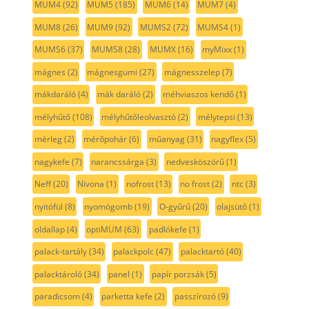
MUM4
(92)
MUM5
(185)
MUM6
(14)
MUM7
(4)
MUM8
(26)
MUM9
(92)
MUMS2
(72)
MUMS4
(1)
MUMS6
(37)
MUMS8
(28)
MUMX
(16)
myMixx
(1)
mágnes
(2)
mágnesgumi
(27)
mágnesszelep
(7)
mákdaráló
(4)
mák daráló
(2)
méhviaszos kendő
(1)
mélyhűtő
(108)
mélyhűtőleolvasztó
(2)
mélytepsi
(13)
mérleg
(2)
mérőpohár
(6)
műanyag
(31)
nagyflex
(5)
nagykefe
(7)
narancssárga
(3)
nedvesköszörű
(1)
Neff
(20)
Nivona
(1)
nofrost
(13)
no frost
(2)
ntc
(3)
nyitófül
(8)
nyomógomb
(19)
O-gyűrű
(20)
olajsütő
(1)
oldallap
(4)
optiMUM
(63)
padlókefe
(1)
palack-tartály
(34)
palackpolc
(47)
palacktartó
(40)
palacktároló
(34)
panel
(1)
papír porzsák
(5)
paradicsom
(4)
parketta kefe
(2)
passzírozó
(9)