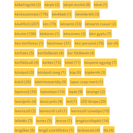
kábelrögzítő
(2)
kárpit
(2)
kárpit tisztító
(8)
kávé
(1)
kávéautomata
(176)
kávébab
(1)
kávédaráló
(3)
kávéfőző
(207)
kés
(73)
késtartó
(33)
késtartó csavar
(2)
készlet
(106)
kétkörös
(1)
kétszintes
(3)
kézi gyalu
(7)
kézi körfűrész
(1)
kézimixer
(31)
kézi porszívó
(79)
kör
(4)
körfütés
(5)
körfűtőbetét
(4)
kör fűtőbetét
(4)
körfűtőszál
(4)
körkés
(15)
kötél
(11)
központi egység
(7)
középső
(3)
középső üveg
(1)
kúp
(6)
kúpkerék
(3)
külső
(26)
labirintustartály
(9)
lapos csap maró
(1)
laposszíj
(33)
lapostepsi
(14)
lapát
(9)
lasange
(2)
lassúprés
(4)
lassú prés
(4)
led
(1)
LED lámpa
(20)
leeresztő
(2)
leeresztő cső
(1)
leeresztő szivattyú
(10)
lefedés
(7)
lemez
(5)
lencse
(1)
lengéscsillapító
(14)
lengőkar
(6)
lengő szúrófűrész
(1)
leolvasztó
(4)
lila
(4)