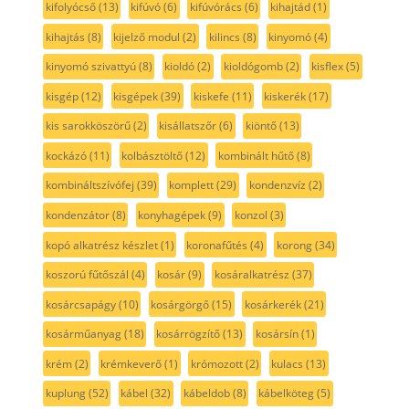
kifolyócső
(13)
kifúvó
(6)
kifúvórács
(6)
kihajtád
(1)
kihajtás
(8)
kijelző modul
(2)
kilincs
(8)
kinyomó
(4)
kinyomó szivattyú
(8)
kioldó
(2)
kioldógomb
(2)
kisflex
(5)
kisgép
(12)
kisgépek
(39)
kiskefe
(11)
kiskerék
(17)
kis sarokköszörű
(2)
kisállatszőr
(6)
kiöntő
(13)
kockázó
(11)
kolbásztöltő
(12)
kombinált hűtő
(8)
kombináltszívófej
(39)
komplett
(29)
kondenzvíz
(2)
kondenzátor
(8)
konyhagépek
(9)
konzol
(3)
kopó alkatrész készlet
(1)
koronafűtés
(4)
korong
(34)
koszorú fűtőszál
(4)
kosár
(9)
kosáralkatrész
(37)
kosárcsapágy
(10)
kosárgörgő
(15)
kosárkerék
(21)
kosárműanyag
(18)
kosárrögzítő
(13)
kosársín
(1)
krém
(2)
krémkeverő
(1)
krómozott
(2)
kulacs
(13)
kuplung
(52)
kábel
(32)
kábeldob
(8)
kábelköteg
(5)