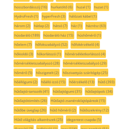
hosszbordásszíj
(16)
hurkatöltő
(6)
huzal
(1)
huzat
(1)
HydroFresh
(1)
hyperFresh
(3)
hálózati kábel
(1)
három
(2)
hátlap
(2)
hátsó
(7)
ház
(1)
házrész
(63)
húsdaráló
(189)
húsdaráló ház
(15)
húshőmérő
(1)
hőelem
(7)
hőfokszabályzó
(52)
hőfokérzékelő
(4)
hőkioldó
(3)
hőkorlátozó
(1)
hőmérsékletkorlátozó
(4)
hőmérsékletszabályozó
(28)
hőmérsékletszabályzó
(29)
hőmérő
(5)
hőszigetelt
(2)
hőszivattyús szárítógép
(25)
hőállógumi
(2)
hőálló izzó
(15)
hőérzékelő
(13)
hűtő
(393)
hűtőajtó-tartozék
(41)
hűtőajtógumi
(31)
hűtőajtópolc
(34)
hűtőajtótömítés
(26)
Hűtőajtó zsanérok/ajtópántok
(15)
hűtőbe üveglap
(26)
hűtő hőmérő
(2)
hűtőszekrény
(12)
Hűtő világítás alkatrészek
(25)
idegentest csapda
(5)
illatosító
(3)
indítórelé
(1)
inox
(116)
inox gombok
(51)