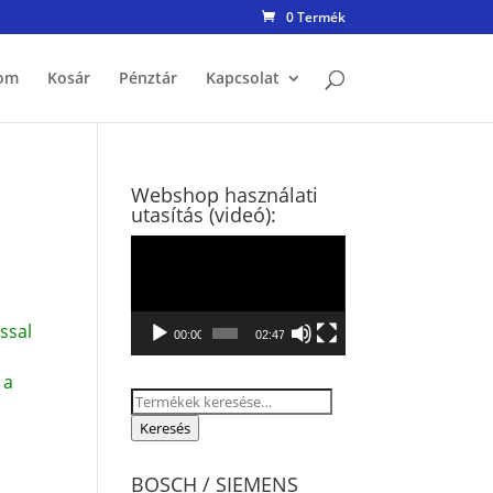
0 Termék
om
Kosár
Pénztár
Kapcsolat
Webshop használati
utasítás (videó):
Videólejátszó
ssal
00:00
02:47
 a
Keresés
a
Keresés
következőre:
BOSCH / SIEMENS