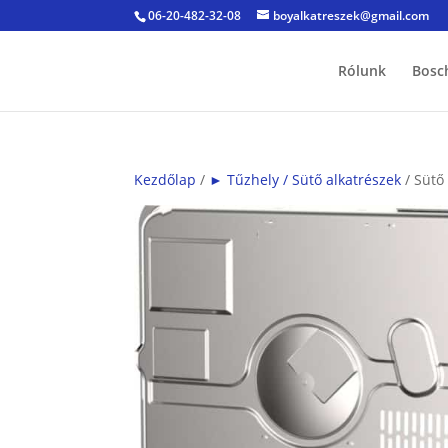
06-20-482-32-08
boyalkatreszek@gmail.com
Rólunk
Bosc
Kezdőlap
/
► Tűzhely / Sütő alkatrészek
/ Sütő