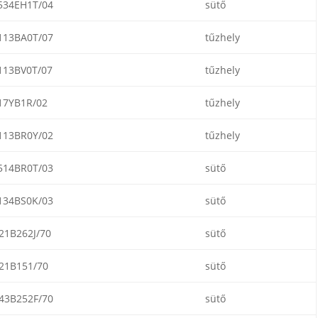
534EH1T/04
sütő
113BA0T/07
tűzhely
113BV0T/07
tűzhely
17YB1R/02
tűzhely
113BR0Y/02
tűzhely
514BR0T/03
sütő
134BS0K/03
sütő
21B262J/70
sütő
21B151/70
sütő
43B252F/70
sütő