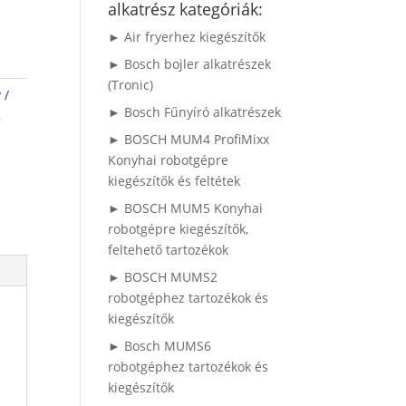
alkatrész kategóriák:
► Air fryerhez kiegészítők
► Bosch bojler alkatrészek
(Tronic)
 /
► Bosch Fűnyíró alkatrészek
,
► BOSCH MUM4 ProfiMixx
Konyhai robotgépre
kiegészítők és feltétek
► BOSCH MUM5 Konyhai
robotgépre kiegészítők,
feltehető tartozékok
► BOSCH MUMS2
robotgéphez tartozékok és
kiegészítők
► Bosch MUMS6
robotgéphez tartozékok és
kiegészítők