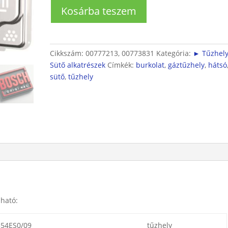
Sütő
Kosárba teszem
hátsó
burkolat
mennyiség
Cikkszám:
00777213, 00773831
Kategória:
► Tűzhely
Sütő alkatrészek
Címkék:
burkolat
,
gáztűzhely
,
hátsó
sütő
,
tűzhely
lható:
354ES0/09
tűzhely