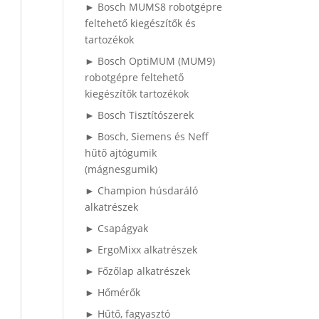
► Bosch MUMS8 robotgépre
feltehető kiegészítők és
tartozékok
► Bosch OptiMUM (MUM9)
robotgépre feltehető
kiegészítők tartozékok
► Bosch Tisztítószerek
► Bosch, Siemens és Neff
hűtő ajtógumik
(mágnesgumik)
► Champion húsdaráló
alkatrészek
► Csapágyak
► ErgoMixx alkatrészek
► Főzőlap alkatrészek
► Hőmérők
► Hűtő, fagyasztó