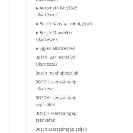
►Automata kávéfőző
alkatrészek
►Bosch Konyhai robotgépek
►Bosch MaxoMixx
alkatrészek
►Egyéb alkatrészek
Bosch Ipari Porszívó
alkatrészek
Bosch meghajtószíjak
BOSCH szerszámgép
alkatrész
BOSCH szerszámgép
kapcsolók
BOSCH szerszámgép
szénkefék
Bosch szerszámgép szíjak