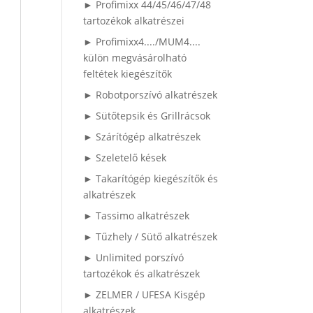
► Profimixx 44/45/46/47/48
tartozékok alkatrészei
► Profimixx4..../MUM4....
külön megvásárolható
feltétek kiegészítők
► Robotporszívó alkatrészek
► Sütőtepsik és Grillrácsok
► Szárítógép alkatrészek
► Szeletelő kések
► Takarítógép kiegészítők és
alkatrészek
► Tassimo alkatrészek
► Tűzhely / Sütő alkatrészek
► Unlimited porszívó
tartozékok és alkatrészek
► ZELMER / UFESA Kisgép
alkatrészek