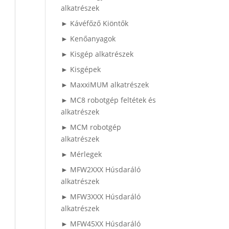
alkatrészek
► Kávéfőző Kiöntők
► Kenőanyagok
► Kisgép alkatrészek
► Kisgépek
► MaxxiMUM alkatrészek
► MC8 robotgép feltétek és
alkatrészek
► MCM robotgép
alkatrészek
► Mérlegek
► MFW2XXX Húsdaráló
alkatrészek
► MFW3XXX Húsdaráló
alkatrészek
► MFW45XX Húsdaráló