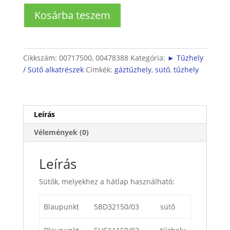
Sütő
Kosárba teszem
hátoldal
mennyiség
Cikkszám:
00717500, 00478388
Kategória:
► Tűzhely
/ Sütő alkatrészek
Címkék:
gáztűzhely
,
sütő
,
tűzhely
Leírás
Vélemények (0)
Leírás
Sütők, melyekhez a hátlap használható:
Blaupunkt
5BD32150/03
sütő