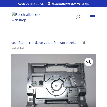
06-20-482-32-08
boyalkatreszek@gmail.com
Kezdőlap
/
► Tűzhely / Sütő alkatrészek
/ Sütő
hátoldal