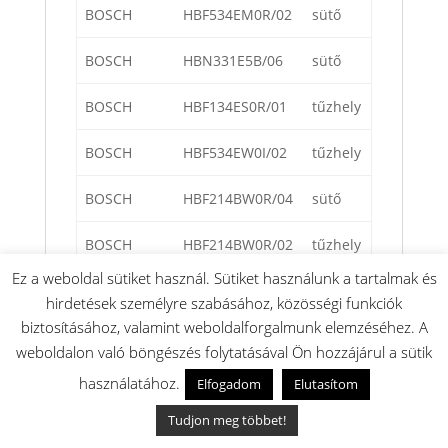
BOSCH
HBF534EM0R/02
sütő
BOSCH
HBN331E5B/06
sütő
BOSCH
HBF134ES0R/01
tűzhely
BOSCH
HBF534EW0I/02
tűzhely
BOSCH
HBF214BW0R/04
sütő
BOSCH
HBF214BW0R/02
tűzhely
Ez a weboldal sütiket használ. Sütiket használunk a tartalmak és
BOSCH
HHF113BA0B/04
tűzhely
hirdetések személyre szabásához, közösségi funkciók
biztosításához, valamint weboldalforgalmunk elemzéséhez. A
BOSCH
HBF214BW0R/03
tűzhely
weboldalon való böngészés folytatásával Ön hozzájárul a sütik
BOSCH
HHF113BA0B/03
tűzhely
használatához.
Elfogadom
Elutasítom
Tudjon meg többet!
BOSCH
HLS79Y350U/02
tűzhely