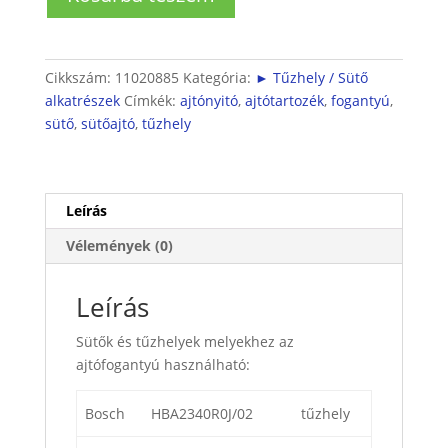
ajtófogantyú
mennyiség
Cikkszám:
11020885
Kategória:
► Tűzhely / Sütő
alkatrészek
Címkék:
ajtónyitó
,
ajtótartozék
,
fogantyú
,
sütő
,
sütőajtó
,
tűzhely
Leírás
Vélemények (0)
Leírás
Sütők és tűzhelyek melyekhez az
ajtófogantyú használható:
Bosch
HBA2340R0J/02
tűzhely