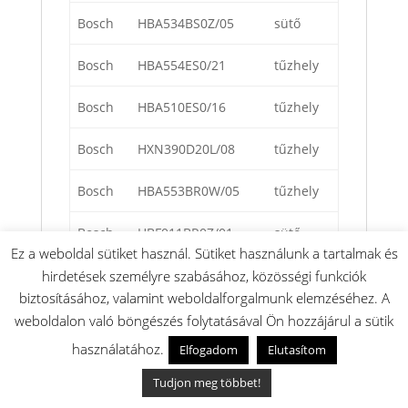
Bosch
HBA534BS0Z/05
sütő
Bosch
HBA554ES0/21
tűzhely
Bosch
HBA510ES0/16
tűzhely
Bosch
HXN390D20L/08
tűzhely
Bosch
HBA553BR0W/05
tűzhely
Bosch
HBF011BR0Z/01
sütő
Ez a weboldal sütiket használ. Sütiket használunk a tartalmak és
Bosch
HBF011BR0Z/02
sütő
hirdetések személyre szabásához, közösségi funkciók
biztosításához, valamint weboldalforgalmunk elemzéséhez. A
Bosch
HBA553BR0W/03
tűzhely
weboldalon való böngészés folytatásával Ön hozzájárul a sütik
használatához.
Elfogadom
Elutasítom
Bosch
HXC39AE50Q/05
tűzhely
Tudjon meg többet!
Bosch
HBA274BR0J/25
sütő