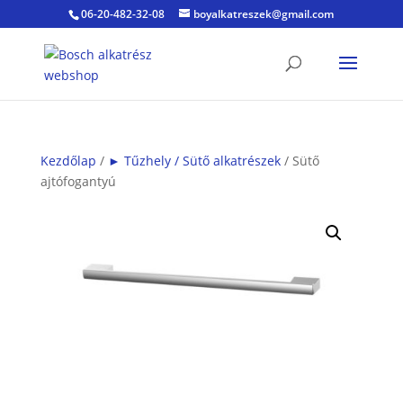
06-20-482-32-08
boyalkatreszek@gmail.com
Kezdőlap
/
► Tűzhely / Sütő alkatrészek
/ Sütő
ajtófogantyú