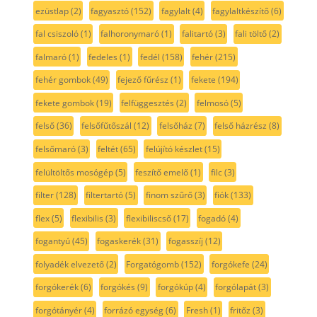
ezüstlap
(2)
fagyasztó
(152)
fagylalt
(4)
fagylaltkészítő
(6)
fal csiszoló
(1)
falhoronymaró
(1)
falitartó
(3)
fali töltő
(2)
falmaró
(1)
fedeles
(1)
fedél
(158)
fehér
(215)
fehér gombok
(49)
fejező fűrész
(1)
fekete
(194)
fekete gombok
(19)
felfüggesztés
(2)
felmosó
(5)
felső
(36)
felsőfűtőszál
(12)
felsőház
(7)
felső házrész
(8)
felsőmaró
(3)
feltét
(65)
felújító készlet
(15)
felültöltős mosógép
(5)
feszítő emelő
(1)
filc
(3)
filter
(128)
filtertartó
(5)
finom szűrő
(3)
fiók
(133)
flex
(5)
flexibilis
(3)
flexibiliscső
(17)
fogadó
(4)
fogantyú
(45)
fogaskerék
(31)
fogasszíj
(12)
folyadék elvezető
(2)
Forgatógomb
(152)
forgókefe
(24)
forgókerék
(6)
forgókés
(9)
forgókúp
(4)
forgólapát
(3)
forgótányér
(4)
forrázó egység
(6)
Fresh
(1)
fritőz
(3)