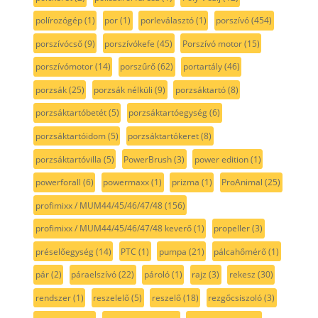
polírozógép
(1)
por
(1)
porleválasztó
(1)
porszívó
(454)
porszívócső
(9)
porszívókefe
(45)
Porszívó motor
(15)
porszívómotor
(14)
porszűrő
(62)
portartály
(46)
porzsák
(25)
porzsák nélküli
(9)
porzsáktartó
(8)
porzsáktartóbetét
(5)
porzsáktartóegység
(6)
porzsáktartóidom
(5)
porzsáktartókeret
(8)
porzsáktartóvilla
(5)
PowerBrush
(3)
power edition
(1)
powerforall
(6)
powermaxx
(1)
prizma
(1)
ProAnimal
(25)
profimixx / MUM44/45/46/47/48
(156)
profimixx / MUM44/45/46/47/48 keverő
(1)
propeller
(3)
préselőegység
(14)
PTC
(1)
pumpa
(21)
pálcahőmérő
(1)
pár
(2)
páraelszívó
(22)
pároló
(1)
rajz
(3)
rekesz
(30)
rendszer
(1)
reszelelő
(5)
reszelő
(18)
rezgőcsiszoló
(3)