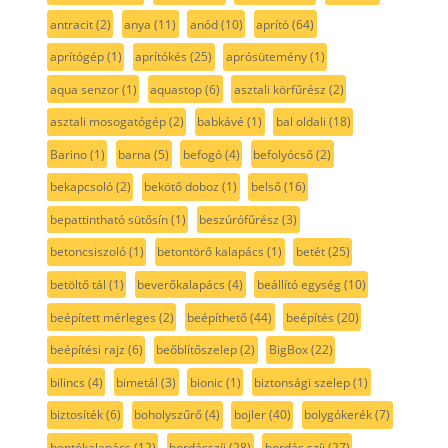
antracit
(2)
anya
(11)
anód
(10)
aprító
(64)
aprítógép
(1)
aprítókés
(25)
aprósütemény
(1)
aqua senzor
(1)
aquastop
(6)
asztali körfűrész
(2)
asztali mosogatógép
(2)
babkávé
(1)
bal oldali
(18)
Barino
(1)
barna
(5)
befogó
(4)
befolyócső
(2)
bekapcsoló
(2)
bekötő doboz
(1)
belső
(16)
bepattintható sütősín
(1)
beszúrófűrész
(3)
betoncsiszoló
(1)
betontörő kalapács
(1)
betét
(25)
betöltő tál
(1)
beverőkalapács
(4)
beállító egység
(10)
beépített mérleges
(2)
beépíthető
(44)
beépítés
(20)
beépítési rajz
(6)
beőblítőszelep
(2)
BigBox
(22)
bilincs
(4)
bimetál
(3)
bionic
(1)
biztonsági szelep
(1)
biztosíték
(6)
boholyszűrő
(4)
bojler
(40)
bolygókerék
(7)
bontókalapács
(12)
bordásszíj
(28)
bordás szíj
(27)