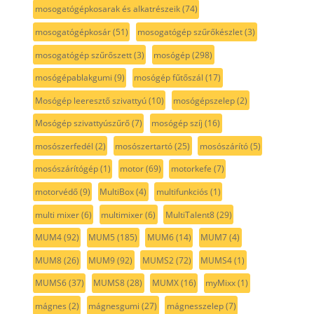
mosogatógépkosarak és alkatrészeik
(74)
mosogatógépkosár
(51)
mosogatógép szűrőkészlet
(3)
mosogatógép szűrőszett
(3)
mosógép
(298)
mosógépablakgumi
(9)
mosógép fűtőszál
(17)
Mosógép leeresztő szivattyú
(10)
mosógépszelep
(2)
Mosógép szivattyúszűrő
(7)
mosógép szíj
(16)
mosószerfedél
(2)
mosószertartó
(25)
mosószárító
(5)
mosószárítógép
(1)
motor
(69)
motorkefe
(7)
motorvédő
(9)
MultiBox
(4)
multifunkciós
(1)
multi mixer
(6)
multimixer
(6)
MultiTalent8
(29)
MUM4
(92)
MUM5
(185)
MUM6
(14)
MUM7
(4)
MUM8
(26)
MUM9
(92)
MUMS2
(72)
MUMS4
(1)
MUMS6
(37)
MUMS8
(28)
MUMX
(16)
myMixx
(1)
mágnes
(2)
mágnesgumi
(27)
mágnesszelep
(7)