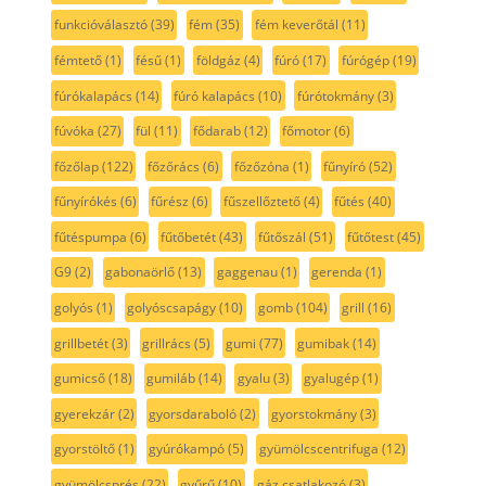
funkcióválasztó
(39)
fém
(35)
fém keverőtál
(11)
fémtető
(1)
fésű
(1)
földgáz
(4)
fúró
(17)
fúrógép
(19)
fúrókalapács
(14)
fúró kalapács
(10)
fúrótokmány
(3)
fúvóka
(27)
fül
(11)
fődarab
(12)
főmotor
(6)
főzőlap
(122)
főzőrács
(6)
főzőzóna
(1)
fűnyíró
(52)
fűnyírókés
(6)
fűrész
(6)
fűszellőztető
(4)
fűtés
(40)
fűtéspumpa
(6)
fűtőbetét
(43)
fűtőszál
(51)
fűtőtest
(45)
G9
(2)
gabonaörlő
(13)
gaggenau
(1)
gerenda
(1)
golyós
(1)
golyóscsapágy
(10)
gomb
(104)
grill
(16)
grillbetét
(3)
grillrács
(5)
gumi
(77)
gumibak
(14)
gumicső
(18)
gumiláb
(14)
gyalu
(3)
gyalugép
(1)
gyerekzár
(2)
gyorsdaraboló
(2)
gyorstokmány
(3)
gyorstöltő
(1)
gyúrókampó
(5)
gyümölcscentrifuga
(12)
gyümölcsprés
(22)
gyűrű
(10)
gáz csatlakozó
(3)