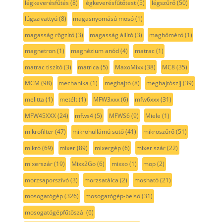
légkeverésfűtés
(8)
légkeverésfűtőtest
(5)
légszűrő
(50)
lúgszivattyú
(8)
magasnyomású mosó
(1)
magasság rögzítő
(3)
magasság állító
(3)
maghőmérő
(1)
magnetron
(1)
magnézium anód
(4)
matrac
(1)
matrac tiszító
(3)
matrica
(5)
MaxoMixx
(38)
MC8
(35)
MCM
(98)
mechanika
(1)
meghajtó
(8)
meghajtószíj
(39)
melitta
(1)
metélt
(1)
MFW3xxx
(6)
mfw6xxx
(31)
MFW45XXX
(24)
mfws4
(5)
MFWS6
(9)
Miele
(1)
mikrofilter
(47)
mikrohullámú sütő
(41)
mikroszűrő
(51)
mikró
(69)
mixer
(89)
mixergép
(6)
mixer szár
(22)
mixerszár
(19)
Mixx2Go
(6)
mixxo
(1)
mop
(2)
morzsaporszívó
(3)
morzsatálca
(2)
mosható
(21)
mosogatógép
(326)
mosogatógép-belső
(31)
mosogatógépfűtőszál
(6)