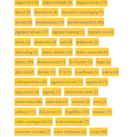
dagasztó
(13)
dagasztólapát
(5)
dagasztószár
(14)
damil
(4)
damiltartó
(4)
daraboló csiszológép
(1)
daráló
(8)
darálóskeksz
(1)
darálóskávéfőző
(89)
digitális hőmérő
(3)
digitális mérleg
(1)
digitális óra
(2)
dióda
(2)
diódaráló
(4)
dob
(9)
dobborda
(2)
dobcsillag
(1)
dobos daráló
(12)
dobos szeletelő
(6)
doboz
(30)
dobtámasztó
(1)
Dr.Fischer
(1)
dugó
(2)
díszcsík
(2)
díszléc
(1)
E14
(1)
EasyRotak
(1)
edény
(4)
edénytartórács
(6)
egyenecsiszoló
(1)
egykörös
(1)
egyszintes
(2)
egység
(1)
elektromos kefe
(3)
elektronika
(46)
elektróda
(3)
elosztó
(2)
első
(2)
előlap
(111)
EQ series
(1)
ErgoMixx
(33)
etazser
(1)
etilén semlegesítő
(3)
evőeszközkosár
(7)
excenter csiszoló
(7)
extra mélytepsi
(2)
ezüst
(45)