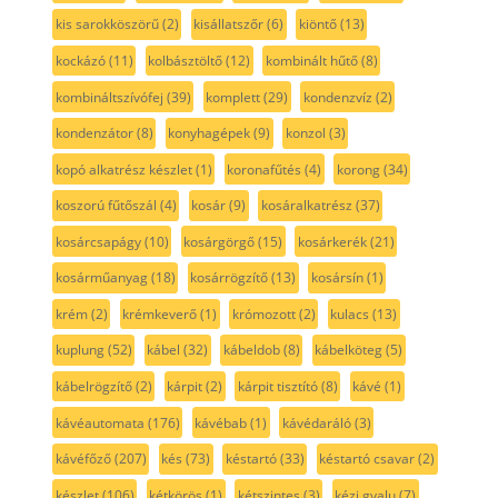
kis sarokköszörű
(2)
kisállatszőr
(6)
kiöntő
(13)
kockázó
(11)
kolbásztöltő
(12)
kombinált hűtő
(8)
kombináltszívófej
(39)
komplett
(29)
kondenzvíz
(2)
kondenzátor
(8)
konyhagépek
(9)
konzol
(3)
kopó alkatrész készlet
(1)
koronafűtés
(4)
korong
(34)
koszorú fűtőszál
(4)
kosár
(9)
kosáralkatrész
(37)
kosárcsapágy
(10)
kosárgörgő
(15)
kosárkerék
(21)
kosárműanyag
(18)
kosárrögzítő
(13)
kosársín
(1)
krém
(2)
krémkeverő
(1)
krómozott
(2)
kulacs
(13)
kuplung
(52)
kábel
(32)
kábeldob
(8)
kábelköteg
(5)
kábelrögzítő
(2)
kárpit
(2)
kárpit tisztító
(8)
kávé
(1)
kávéautomata
(176)
kávébab
(1)
kávédaráló
(3)
kávéfőző
(207)
kés
(73)
késtartó
(33)
késtartó csavar
(2)
készlet
(106)
kétkörös
(1)
kétszintes
(3)
kézi gyalu
(7)