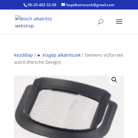
06-20-482-32-08
boyalkatreszek@gmail.com
Kezdőlap
/
► Kisgép alkatrészek
/ Siemens vízforraló
szűrő (Porsche Design)