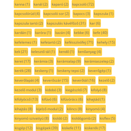
kanna
(1)
kanál
(2)
kaparó
(2)
kapcsoló
(72)
kapcsolórúd
(4)
kapcsoló sor
(2)
kapocs
(3)
kapszula
(1)
kapszula tartó
(2)
kapszulás kávéfőző
(31)
kar
(6)
kardán
(1)
karóra
(1)
kazán
(4)
kebbe
(6)
kefe
(40)
kefelemez
(1)
kefetartó
(2)
kefésszívófej
(71)
kehely
(15)
kek
(21)
kelesztő tál
(1)
kendő
(1)
kenőanyag
(4)
keret
(17)
kerámia
(3)
kerámialap
(9)
kerámiaszelep
(2)
kerék
(28)
keskeny
(1)
keskeny tepsi
(2)
keverőgép
(1)
keverőlapát
(4)
keverőszár
(15)
keverőtál
(16)
kezelő
(2)
kezelő modul
(3)
kidobó
(3)
kiegészítő
(7)
kifolyó
(8)
kifolyócső
(13)
kifúvó
(6)
kifúvórács
(6)
kihajtád
(1)
kihajtás
(8)
kijelző modul
(2)
kilincs
(8)
kinyomó
(4)
kinyomó szivattyú
(8)
kioldó
(2)
kioldógomb
(2)
kisflex
(5)
kisgép
(12)
kisgépek
(39)
kiskefe
(11)
kiskerék
(17)