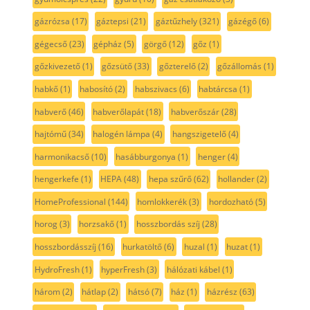
gázrózsa
(17)
gáztepsi
(21)
gáztűzhely
(321)
gázégő
(6)
gégecső
(23)
gépház
(5)
görgő
(12)
gőz
(1)
gőzkivezető
(1)
gőzsütő
(33)
gőzterelő
(2)
gőzállomás
(1)
habkő
(1)
habosító
(2)
habszivacs
(6)
habtárcsa
(1)
habverő
(46)
habverőlapát
(18)
habverőszár
(28)
hajtómű
(34)
halogén lámpa
(4)
hangszigetelő
(4)
harmonikacső
(10)
hasábburgonya
(1)
henger
(4)
hengerkefe
(1)
HEPA
(48)
hepa szűrő
(62)
hollander
(2)
HomeProfessional
(144)
homlokkerék
(3)
hordozható
(5)
horog
(3)
horzsakő
(1)
hosszbordás szíj
(28)
hosszbordásszíj
(16)
hurkatöltő
(6)
huzal
(1)
huzat
(1)
HydroFresh
(1)
hyperFresh
(3)
hálózati kábel
(1)
három
(2)
hátlap
(2)
hátsó
(7)
ház
(1)
házrész
(63)