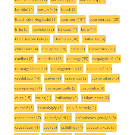
borhűtő
(4)
bortartó
(6)
bosch
(3)
Bosch sütő kiegészítő
(1)
botmixer
(101)
botmixerszár
(20)
Brita
(6)
burkolat
(32)
békazár
(1)
búra
(11)
bútor tisztító kefe
(2)
Champion
(30)
ChillerBox
(5)
chillersafe
(4)
citrusprés
(19)
claris
(1)
CleverMixx
(21)
coolbox
(2)
crisperbox
(13)
csapágy
(55)
csapágyfedél
(2)
csapágy készlet
(4)
csapágypersely
(1)
csatlakozás
(2)
csatlakozó
(14)
csavar
(9)
csavarozó
(2)
csavartakaró
(5)
csempevágó
(1)
csepegés gátló
(2)
csepptálca
(4)
csiga
(15)
csillag
(1)
csillámlap
(3)
csillámlemez
(2)
csiszoló
(5)
csiszológép
(3)
csukló persely
(1)
csésze tartó
(7)
csúszógyűrű
(1)
csúszósines gérvágó
(3)
csúszószán
(1)
cső
(36)
csőbilincs
(4)
csőcsatlakozó
(3)