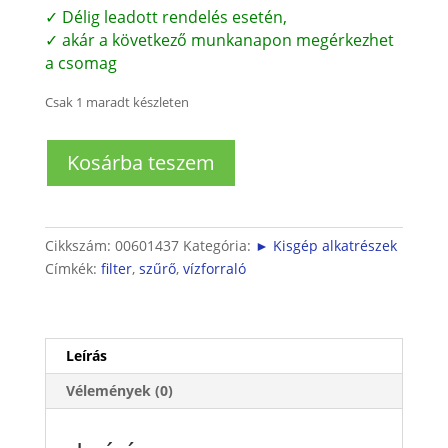
✓ Délig leadott rendelés esetén,
✓ akár a következő munkanapon megérkezhet
a csomag
Csak 1 maradt készleten
Siemens
Kosárba teszem
vízforraló
szűrő
(Porsche
Design)
Cikkszám:
00601437
Kategória:
► Kisgép alkatrészek
mennyiség
Címkék:
filter
,
szűrő
,
vízforraló
Leírás
Vélemények (0)