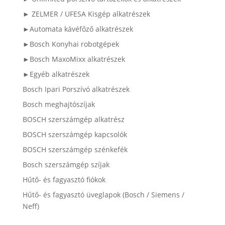
► ZELMER / UFESA Kisgép alkatrészek
►Automata kávéfőző alkatrészek
►Bosch Konyhai robotgépek
►Bosch MaxoMixx alkatrészek
►Egyéb alkatrészek
Bosch Ipari Porszívó alkatrészek
Bosch meghajtószíjak
BOSCH szerszámgép alkatrész
BOSCH szerszámgép kapcsolók
BOSCH szerszámgép szénkefék
Bosch szerszámgép szíjak
Hűtő- és fagyasztó fiókok
Hűtő- és fagyasztó üveglapok (Bosch / Siemens /
Neff)