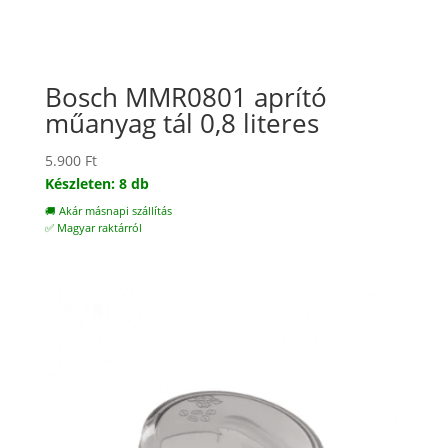
Bosch MMR0801 aprító
műanyag tál 0,8 literes
5.900
Ft
Készleten: 8 db
🚚 Akár másnapi szállítás
✅ Magyar raktárról