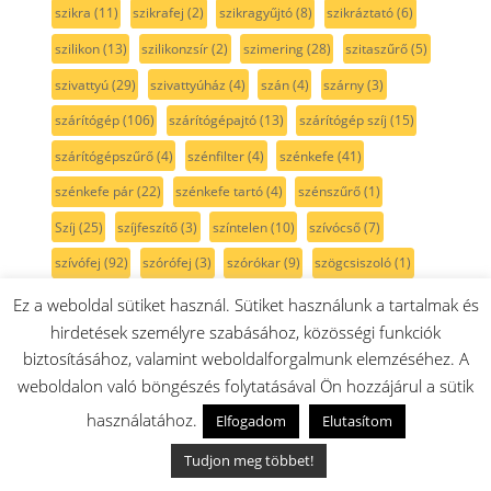
szikra
(11)
szikrafej
(2)
szikragyűjtó
(8)
szikráztató
(6)
szilikon
(13)
szilikonzsír
(2)
szimering
(28)
szitaszűrő
(5)
szivattyú
(29)
szivattyúház
(4)
szán
(4)
szárny
(3)
szárítógép
(106)
szárítógépajtó
(13)
szárítógép szíj
(15)
szárítógépszűrő
(4)
szénfilter
(4)
szénkefe
(41)
szénkefe pár
(22)
szénkefe tartó
(4)
szénszűrő
(1)
Szíj
(25)
szíjfeszítő
(3)
színtelen
(10)
szívócső
(7)
szívófej
(92)
szórófej
(3)
szórókar
(9)
szögcsiszoló
(1)
szögfúró
(1)
szögpolírozó
(1)
szöszszedő
(3)
Ez a weboldal sütiket használ. Sütiket használunk a tartalmak és
hirdetések személyre szabásához, közösségi funkciók
szöszszűrő
(5)
szürke
(36)
szűkítő
(2)
szűrő
(175)
biztosításához, valamint weboldalforgalmunk elemzéséhez. A
szűrőtartó
(6)
sárga
(3)
sín
(5)
sótartály
(7)
sötétkék
(3)
weboldalon való böngészés folytatásával Ön hozzájárul a sütik
sövénynyíró
(1)
sütemény kinyomó
(3)
használatához.
Elfogadom
Elutasítom
sütési funkcióválasztó
(31)
sütő
(315)
sütőajtó
(35)
Tudjon meg többet!
sütőajtó gumi
(5)
sütőajtó külső üveg
(17)
sütőbelső
(45)