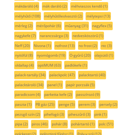
mákdaráló
(4)
mák daráló
(2)
méhviaszos kendő
(1)
mélyhűtő
(108)
mélyhűtőleolvasztó
(2)
mélytepsi
(13)
mérleg
(2)
mérőpohár
(6)
műanyag
(31)
nagyflex
(5)
nagykefe
(7)
narancssárga
(3)
nedvesköszörű
(1)
Neff
(20)
Nivona
(1)
nofrost
(13)
no frost
(2)
ntc
(3)
nyitófül
(8)
nyomógomb
(19)
O-gyűrű
(20)
olajsütő
(1)
oldallap
(4)
optiMUM
(63)
padlókefe
(1)
palack-tartály
(34)
palackpolc
(47)
palacktartó
(40)
palacktároló
(34)
panel
(1)
papír porzsák
(5)
paradicsom
(4)
parketta kefe
(2)
passzírozó
(9)
paszta
(1)
PB gáz
(25)
penge
(5)
perem
(3)
persely
(2)
pezsgő szín
(2)
pihefogó
(3)
piheszűrő
(3)
pink
(1)
pipa
(2)
piros
(46)
pohár
(8)
pohártartó
(1)
polc
(51)
polckeret
(2)
polisztirol fűrész
(1)
Poly-v szíj
(12)