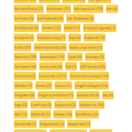
kézi körfűrész
(1)
kézimixer
(31)
kézi porszívó
(79)
kör
(4)
körfütés
(5)
körfűtőbetét
(4)
kör fűtőbetét
(4)
körfűtőszál
(4)
körkés
(15)
kötél
(11)
központi egység
(7)
középső
(3)
középső üveg
(1)
kúp
(6)
kúpkerék
(3)
külső
(26)
labirintustartály
(9)
lapos csap maró
(1)
laposszíj
(33)
lapostepsi
(14)
lapát
(9)
lasange
(2)
lassúprés
(4)
lassú prés
(4)
led
(1)
LED lámpa
(20)
leeresztő
(2)
leeresztő cső
(1)
leeresztő szivattyú
(10)
lefedés
(7)
lemez
(5)
lencse
(1)
lengéscsillapító
(14)
lengőkar
(6)
lengő szúrófűrész
(1)
leolvasztó
(4)
lila
(4)
logó
(5)
LowFrost
(5)
lyukasztó
(2)
lyuktárcsa
(34)
láb
(15)
lábfürdő
(1)
lámpa
(16)
láncfűrész
(2)
lánckerék
(1)
lángelosztó
(1)
lángterelő
(1)