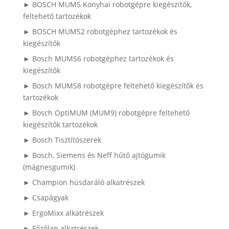
► BOSCH MUM5 Konyhai robotgépre kiegészítők,
feltehető tartozékok
► BOSCH MUMS2 robotgéphez tartozékok és
kiegészítők
► Bosch MUMS6 robotgéphez tartozékok és
kiegészítők
► Bosch MUMS8 robotgépre feltehető kiegészítők és
tartozékok
► Bosch OptiMUM (MUM9) robotgépre feltehető
kiegészítők tartozékok
► Bosch Tisztítószerek
► Bosch, Siemens és Neff hűtő ajtógumik
(mágnesgumik)
► Champion húsdaráló alkatrészek
► Csapágyak
► ErgoMixx alkatrészek
► Főzőlap alkatrészek