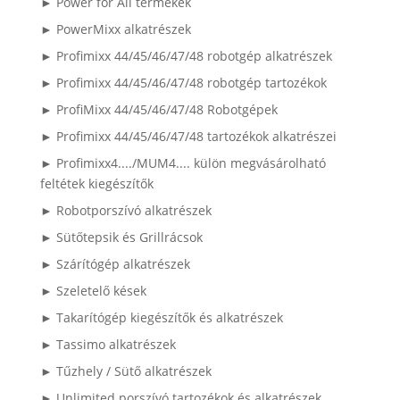
► Power for All termékek
► PowerMixx alkatrészek
► Profimixx 44/45/46/47/48 robotgép alkatrészek
► Profimixx 44/45/46/47/48 robotgép tartozékok
► ProfiMixx 44/45/46/47/48 Robotgépek
► Profimixx 44/45/46/47/48 tartozékok alkatrészei
► Profimixx4..../MUM4.... külön megvásárolható
feltétek kiegészítők
► Robotporszívó alkatrészek
► Sütőtepsik és Grillrácsok
► Szárítógép alkatrészek
► Szeletelő kések
► Takarítógép kiegészítők és alkatrészek
► Tassimo alkatrészek
► Tűzhely / Sütő alkatrészek
► Unlimited porszívó tartozékok és alkatrészek