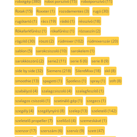
robotgép
(380)
robot porszívó
(15)
robotporszívó
(11)
Rotak
(15)
Roxxter
(1)
rozsdamentes
(3)
rugó
(30)
rugótartó
(1)
rács
(19)
rádió
(1)
résszívó
(18)
Rókafarkfűrész
(1)
rókafűrész
(1)
rózsaszín
(2)
rögzítő
(30)
röszti
(2)
rúdmixer
(102)
rúdmixerszár
(20)
sablon
(5)
sarokcsiszoló
(10)
sarokelem
(1)
sarokköszörű
(2)
serie2
(11)
serie 6
(6)
serie 8
(9)
side by side
(32)
Siemens
(218)
SilentMixx
(18)
skil
(8)
smoothie
(13)
spagetti
(1)
Spotless
(1)
spray
(1)
stift
(8)
szabályzó
(4)
szalagcsiszoló
(4)
szalagfeszítő
(1)
szalagos csiszoló
(1)
szatináló gép
(1)
szegecs
(1)
szegély
(4)
szegélynyíró
(8)
szelep
(13)
szeletelő
(142)
szeletelő propeller
(7)
szellőző
(4)
szemeskávé
(1)
szenzor
(17)
szerszám
(6)
szervíz
(9)
szett
(47)