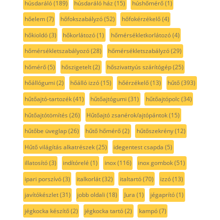
húsdaráló
(189)
húsdaráló ház
(15)
húshőmérő
(1)
hőelem
(7)
hőfokszabályzó
(52)
hőfokérzékelő
(4)
hőkioldó
(3)
hőkorlátozó
(1)
hőmérsékletkorlátozó
(4)
hőmérsékletszabályozó
(28)
hőmérsékletszabályzó
(29)
hőmérő
(5)
hőszigetelt
(2)
hőszivattyús szárítógép
(25)
hőállógumi
(2)
hőálló izzó
(15)
hőérzékelő
(13)
hűtő
(393)
hűtőajtó-tartozék
(41)
hűtőajtógumi
(31)
hűtőajtópolc
(34)
hűtőajtótömítés
(26)
Hűtőajtó zsanérok/ajtópántok
(15)
hűtőbe üveglap
(26)
hűtő hőmérő
(2)
hűtőszekrény
(12)
Hűtő világítás alkatrészek
(25)
idegentest csapda
(5)
illatosító
(3)
indítórelé
(1)
inox
(116)
inox gombok
(51)
ipari porszívó
(3)
italkorlát
(32)
italtartó
(70)
izzó
(13)
javítókészlet
(31)
jobb oldali
(18)
Jura
(1)
jégaprító
(1)
jégkocka készítő
(2)
jégkocka tartó
(2)
kampó
(7)