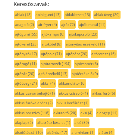
Keresőszavak:
ablak
(18)
ablakgumi
(13)
ablakkeret
(13)
ablak üveg
(20)
adagoló
(2)
air fryer
(4)
ajtó
(72)
ajtóbimetál
(11)
ajtógumi
(55)
ajtókampó
(6)
ajtókapcsoló
(23)
ajtókeret
(23)
ajtókötél
(8)
ajtónyitás érzékelő
(11)
ajtónyitó
(17)
ajtópolc
(71)
ajtópánt
(20)
ajtóretesz
(16)
ajtórugó
(11)
ajtótartozék
(194)
ajtózsanér
(6)
ajtózár
(20)
ajtó érzékelő
(13)
ajtóérzékelő
(9)
ajtóüveg
(21)
akksi
(4)
akkumulátor
(6)
akkus csavarbehajtó
(1)
akkus csiszoló
(1)
akkus fúró
(6)
akkus fúrókalapács
(2)
akkus körfűrész
(1)
akkus porszívó
(118)
akkutöltő
(20)
aksi
(4)
alapgép
(11)
alaplap
(5)
alkatrész készlet
(1)
alsó
(39)
alsófűtőszál
(10)
alsóház
(17)
aluminium
(1)
alátét
(4)