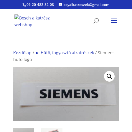
06-20-482-32-08
boyalkatreszek@gmail.com
Kezdőlap
/
► Hűtő, fagyasztó alkatrészek
/ Siemens
hűtő logó