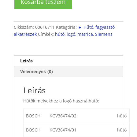
Kosárba teszem
hűtő
logó
mennyiség
Cikkszám:
00616711
Kategória:
► Hűtő, fagyasztó
alkatrészek
Címkék:
hűtő
,
logó
,
matrica
,
Siemens
Leírás
Vélemények (0)
Leírás
Hűtők melyekhez a logó használható:
BOSCH
KGV36X74/02
hűtő
BOSCH
KGV36X74/01
hűtő