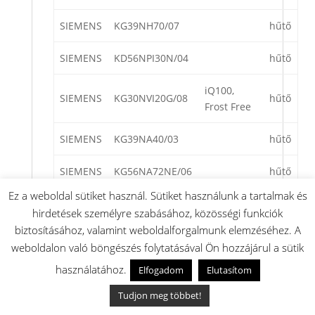
SIEMENS
KG39NH70/07
hűtő
SIEMENS
KD56NPI30N/04
hűtő
iQ100,
SIEMENS
KG30NVI20G/08
hűtő
Frost Free
SIEMENS
KG39NA40/03
hűtő
SIEMENS
KG56NA72NE/06
hűtő
Ez a weboldal sütiket használ. Sütiket használunk a tartalmak és
SIEMENS
KD40NX75NE/06
hűtő
hirdetések személyre szabásához, közösségi funkciók
biztosításához, valamint weboldalforgalmunk elemzéséhez. A
SIEMENS
KG39NA73ES/03
hűtő
weboldalon való böngészés folytatásával Ön hozzájárul a sütik
iQ100,
használatához.
Elfogadom
Elutasítom
SIEMENS
KG30NVI20G/10
hűtő
Frost Free
Tudjon meg többet!