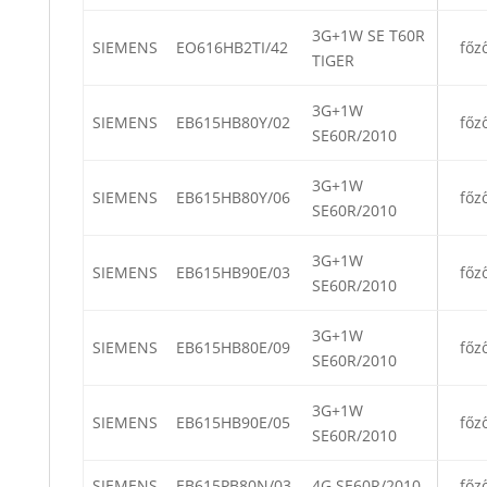
3G+1W SE T60R
SIEMENS
EO616HB2TI/42
főz
TIGER
3G+1W
SIEMENS
EB615HB80Y/02
főz
SE60R/2010
3G+1W
SIEMENS
EB615HB80Y/06
főz
SE60R/2010
3G+1W
SIEMENS
EB615HB90E/03
főz
SE60R/2010
3G+1W
SIEMENS
EB615HB80E/09
főz
SE60R/2010
3G+1W
SIEMENS
EB615HB90E/05
főz
SE60R/2010
SIEMENS
EB615PB80N/03
4G SE60R/2010
főz