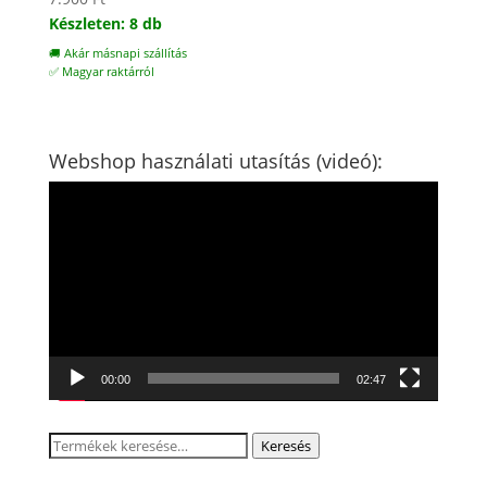
Készleten: 8 db
🚚 Akár másnapi szállítás
✅ Magyar raktárról
Webshop használati utasítás (videó):
Videólejátszó
00:00
02:47
Keresés
Keresés
a