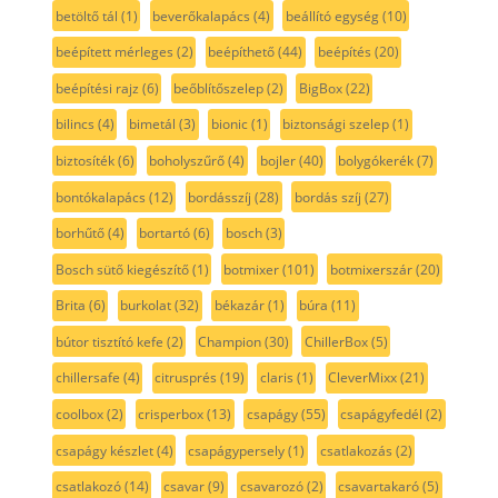
betöltő tál
(1)
beverőkalapács
(4)
beállító egység
(10)
beépített mérleges
(2)
beépíthető
(44)
beépítés
(20)
beépítési rajz
(6)
beőblítőszelep
(2)
BigBox
(22)
bilincs
(4)
bimetál
(3)
bionic
(1)
biztonsági szelep
(1)
biztosíték
(6)
boholyszűrő
(4)
bojler
(40)
bolygókerék
(7)
bontókalapács
(12)
bordásszíj
(28)
bordás szíj
(27)
borhűtő
(4)
bortartó
(6)
bosch
(3)
Bosch sütő kiegészítő
(1)
botmixer
(101)
botmixerszár
(20)
Brita
(6)
burkolat
(32)
békazár
(1)
búra
(11)
bútor tisztító kefe
(2)
Champion
(30)
ChillerBox
(5)
chillersafe
(4)
citrusprés
(19)
claris
(1)
CleverMixx
(21)
coolbox
(2)
crisperbox
(13)
csapágy
(55)
csapágyfedél
(2)
csapágy készlet
(4)
csapágypersely
(1)
csatlakozás
(2)
csatlakozó
(14)
csavar
(9)
csavarozó
(2)
csavartakaró
(5)