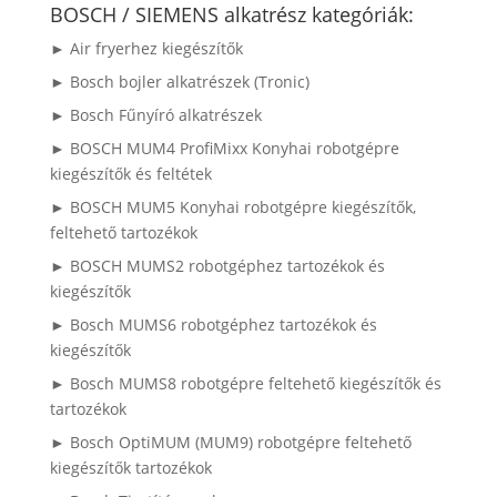
következőre:
BOSCH / SIEMENS alkatrész kategóriák:
► Air fryerhez kiegészítők
► Bosch bojler alkatrészek (Tronic)
► Bosch Fűnyíró alkatrészek
► BOSCH MUM4 ProfiMixx Konyhai robotgépre
kiegészítők és feltétek
► BOSCH MUM5 Konyhai robotgépre kiegészítők,
feltehető tartozékok
► BOSCH MUMS2 robotgéphez tartozékok és
kiegészítők
► Bosch MUMS6 robotgéphez tartozékok és
kiegészítők
► Bosch MUMS8 robotgépre feltehető kiegészítők és
tartozékok
► Bosch OptiMUM (MUM9) robotgépre feltehető
kiegészítők tartozékok