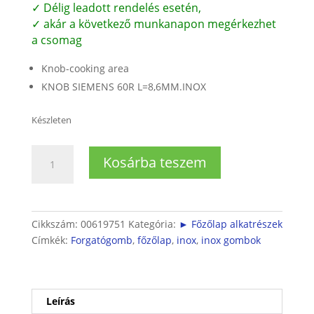
✓ Délig leadott rendelés esetén,
✓ akár a következő munkanapon megérkezhet
a csomag
Knob-cooking area
KNOB SIEMENS 60R L=8,6MM.INOX
Készleten
Siemens
Kosárba teszem
főzőlap
forgatógomb
INOX
színben
Cikkszám:
00619751
Kategória:
► Főzőlap alkatrészek
mennyiség
Címkék:
Forgatógomb
,
főzőlap
,
inox
,
inox gombok
Leírás