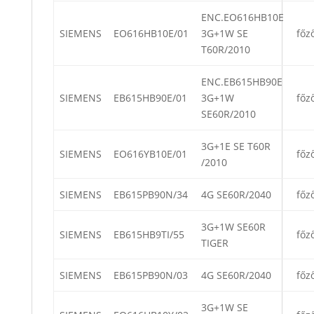
ENC.EO616HB10E
SIEMENS
EO616HB10E/01
3G+1W SE
főz
T60R/2010
ENC.EB615HB90E
SIEMENS
EB615HB90E/01
3G+1W
főz
SE60R/2010
3G+1E SE T60R
SIEMENS
EO616YB10E/01
főz
/2010
SIEMENS
EB615PB90N/34
4G SE60R/2040
főz
3G+1W SE60R
SIEMENS
EB615HB9TI/55
főz
TIGER
SIEMENS
EB615PB90N/03
4G SE60R/2040
főz
3G+1W SE