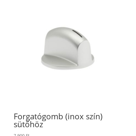
Forgatógomb (inox szín)
sütőhöz
7.900
Ft