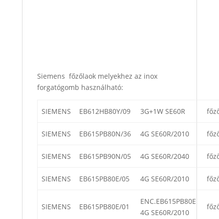
Siemens főzőlaok melyekhez az inox
forgatógomb használható:
SIEMENS
EB612HB80Y/09
3G+1W SE60R
főz
SIEMENS
EB615PB80N/36
4G SE60R/2010
főz
SIEMENS
EB615PB90N/05
4G SE60R/2040
főz
SIEMENS
EB615PB80E/05
4G SE60R/2010
főz
ENC.EB615PB80E
SIEMENS
EB615PB80E/01
főz
4G SE60R/2010