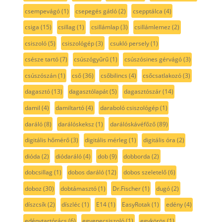
csempevágó
(1)
csepegés gátló
(2)
csepptálca
(4)
csiga
(15)
csillag
(1)
csillámlap
(3)
csillámlemez
(2)
csiszoló
(5)
csiszológép
(3)
csukló persely
(1)
csésze tartó
(7)
csúszógyűrű
(1)
csúszósines gérvágó
(3)
csúszószán
(1)
cső
(36)
csőbilincs
(4)
csőcsatlakozó
(3)
dagasztó
(13)
dagasztólapát
(5)
dagasztószár
(14)
damil
(4)
damiltartó
(4)
daraboló csiszológép
(1)
daráló
(8)
darálóskeksz
(1)
darálóskávéfőző
(89)
digitális hőmérő
(3)
digitális mérleg
(1)
digitális óra
(2)
dióda
(2)
diódaráló
(4)
dob
(9)
dobborda
(2)
dobcsillag
(1)
dobos daráló
(12)
dobos szeletelő
(6)
doboz
(30)
dobtámasztó
(1)
Dr.Fischer
(1)
dugó
(2)
díszcsík
(2)
díszléc
(1)
E14
(1)
EasyRotak
(1)
edény
(4)
edénytartórács
(6)
egyenecsiszoló
(1)
egykörös
(1)