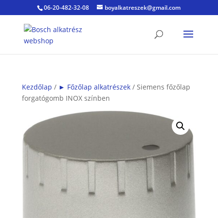
06-20-482-32-08
boyalkatreszek@gmail.com
Kezdőlap
/
► Főzőlap alkatrészek
/ Siemens főzőlap
forgatógomb INOX színben