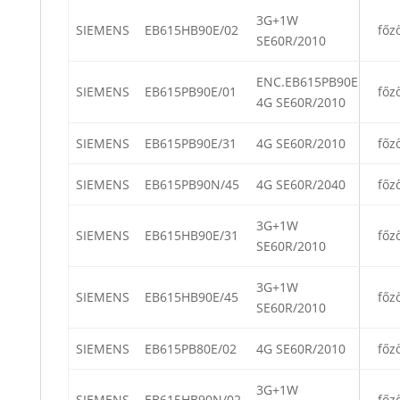
3G+1W
SIEMENS
EB615HB90E/02
főz
SE60R/2010
ENC.EB615PB90E
SIEMENS
EB615PB90E/01
főz
4G SE60R/2010
SIEMENS
EB615PB90E/31
4G SE60R/2010
főz
SIEMENS
EB615PB90N/45
4G SE60R/2040
főz
3G+1W
SIEMENS
EB615HB90E/31
főz
SE60R/2010
3G+1W
SIEMENS
EB615HB90E/45
főz
SE60R/2010
SIEMENS
EB615PB80E/02
4G SE60R/2010
főz
3G+1W
SIEMENS
EB615HB90N/02
főz