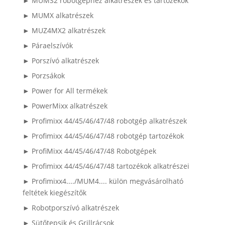
► MUMS2 robotgéphez alkatrészek és tartozékok
► MUMX alkatrészek
► MUZ4MX2 alkatrészek
► Páraelszívók
► Porszívó alkatrészek
► Porzsákok
► Power for All termékek
► PowerMixx alkatrészek
► Profimixx 44/45/46/47/48 robotgép alkatrészek
► Profimixx 44/45/46/47/48 robotgép tartozékok
► ProfiMixx 44/45/46/47/48 Robotgépek
► Profimixx 44/45/46/47/48 tartozékok alkatrészei
► Profimixx4..../MUM4.... külön megvásárolható
feltétek kiegészítők
► Robotporszívó alkatrészek
► Sütőtepsik és Grillrácsok