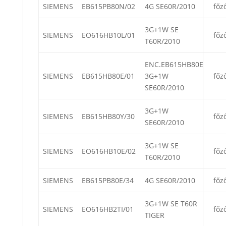
SIEMENS
EB615PB80N/02
4G SE60R/2010
főz
3G+1W SE
SIEMENS
EO616HB10L/01
főz
T60R/2010
ENC.EB615HB80E
SIEMENS
EB615HB80E/01
3G+1W
főz
SE60R/2010
3G+1W
SIEMENS
EB615HB80Y/30
főz
SE60R/2010
3G+1W SE
SIEMENS
EO616HB10E/02
főz
T60R/2010
SIEMENS
EB615PB80E/34
4G SE60R/2010
főz
3G+1W SE T60R
SIEMENS
EO616HB2TI/01
főz
TIGER