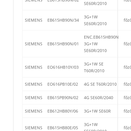
SE60R/2010
3G+1W
SIEMENS
EB615HB90N/34
főz
SE60R/2010
ENC.EB615HB90N
SIEMENS
EB615HB90N/01
3G+1W
főz
SE60R/2010
3G+1W SE
SIEMENS
EO616HB10Y/03
főz
T60R/2010
SIEMENS
EO616PB10E/02
4G SE T60R/2010
főz
SIEMENS
EB615PB90N/02
4G SE60R/2040
főz
SIEMENS
EB612HB80Y/06
3G+1W SE60R
főz
3G+1W
SIEMENS
EB615HB80E/05
főz