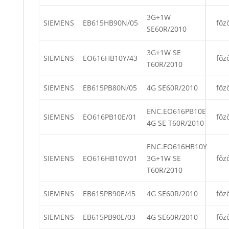
3G+1W
SIEMENS
EB615HB90N/05
főz
SE60R/2010
3G+1W SE
SIEMENS
EO616HB10Y/43
főz
T60R/2010
SIEMENS
EB615PB80N/05
4G SE60R/2010
főz
ENC.EO616PB10E
SIEMENS
EO616PB10E/01
főz
4G SE T60R/2010
ENC.EO616HB10Y
SIEMENS
EO616HB10Y/01
3G+1W SE
főz
T60R/2010
SIEMENS
EB615PB90E/45
4G SE60R/2010
főz
SIEMENS
EB615PB90E/03
4G SE60R/2010
főz