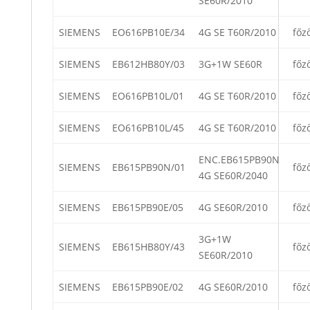
SE60R/2010
SIEMENS
EO616PB10E/34
4G SE T60R/2010
főz
SIEMENS
EB612HB80Y/03
3G+1W SE60R
főz
SIEMENS
EO616PB10L/01
4G SE T60R/2010
főz
SIEMENS
EO616PB10L/45
4G SE T60R/2010
főz
ENC.EB615PB90N
SIEMENS
EB615PB90N/01
főz
4G SE60R/2040
SIEMENS
EB615PB90E/05
4G SE60R/2010
főz
3G+1W
SIEMENS
EB615HB80Y/43
főz
SE60R/2010
SIEMENS
EB615PB90E/02
4G SE60R/2010
főz