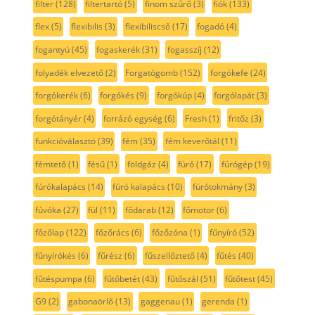
filter
(128)
filtertartó
(5)
finom szűrő
(3)
fiók
(133)
flex
(5)
flexibilis
(3)
flexibiliscső
(17)
fogadó
(4)
fogantyú
(45)
fogaskerék
(31)
fogasszíj
(12)
folyadék elvezető
(2)
Forgatógomb
(152)
forgókefe
(24)
forgókerék
(6)
forgókés
(9)
forgókúp
(4)
forgólapát
(3)
forgótányér
(4)
forrázó egység
(6)
Fresh
(1)
fritőz
(3)
funkcióválasztó
(39)
fém
(35)
fém keverőtál
(11)
fémtető
(1)
fésű
(1)
földgáz
(4)
fúró
(17)
fúrógép
(19)
fúrókalapács
(14)
fúró kalapács
(10)
fúrótokmány
(3)
fúvóka
(27)
fül
(11)
fődarab
(12)
főmotor
(6)
főzőlap
(122)
főzőrács
(6)
főzőzóna
(1)
fűnyíró
(52)
fűnyírókés
(6)
fűrész
(6)
fűszellőztető
(4)
fűtés
(40)
fűtéspumpa
(6)
fűtőbetét
(43)
fűtőszál
(51)
fűtőtest
(45)
G9
(2)
gabonaörlő
(13)
gaggenau
(1)
gerenda
(1)