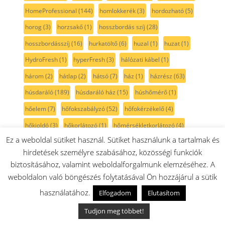
HomeProfessional
(144)
homlokkerék
(3)
hordozható
(5)
horog
(3)
horzsakő
(1)
hosszbordás szíj
(28)
hosszbordásszíj
(16)
hurkatöltő
(6)
huzal
(1)
huzat
(1)
HydroFresh
(1)
hyperFresh
(3)
hálózati kábel
(1)
három
(2)
hátlap
(2)
hátsó
(7)
ház
(1)
házrész
(63)
húsdaráló
(189)
húsdaráló ház
(15)
húshőmérő
(1)
hőelem
(7)
hőfokszabályzó
(52)
hőfokérzékelő
(4)
hőkioldó
(3)
hőkorlátozó
(1)
hőmérsékletkorlátozó
(4)
Ez a weboldal sütiket használ. Sütiket használunk a tartalmak és
hőmérsékletszabályozó
(28)
hőmérsékletszabályzó
(29)
hirdetések személyre szabásához, közösségi funkciók
hőmérő
(5)
hőszigetelt
(2)
hőszivattyús szárítógép
(25)
biztosításához, valamint weboldalforgalmunk elemzéséhez. A
hőállógumi
(2)
hőálló izzó
(15)
hőérzékelő
(13)
hűtő
(393)
weboldalon való böngészés folytatásával Ön hozzájárul a sütik
hűtőajtó-tartozék
(41)
hűtőajtógumi
(31)
hűtőajtópolc
(34)
használatához.
Elfogadom
Elutasítom
hűtőajtótömítés
(26)
Hűtőajtó zsanérok/ajtópántok
(15)
Tudjon meg többet!
hűtőbe üveglap
(26)
hűtő hőmérő
(2)
hűtőszekrény
(12)