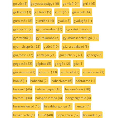
golyós
(1)
golyóscsapágy
(10)
gomb
(104)
grill
(16)
grillbetét
(3)
grillrács
(5)
gumi
(77)
gumibak
(14)
gumicső
(18)
gumiláb
(14)
gyalu
(3)
gyalugép
(1)
gyerekzár
(2)
gyorsdaraboló
(2)
gyorstokmány
(3)
gyorstöltő
(1)
gyúrókampó
(5)
gyümölcscentrifuga
(12)
gyümölcsprés
(22)
gyűrű
(10)
gáz csatlakozó
(3)
gázrózsa
(17)
gáztepsi
(21)
gáztűzhely
(321)
gázégő
(6)
gégecső
(23)
gépház
(5)
görgő
(12)
gőz
(1)
gőzkivezető
(1)
gőzsütő
(33)
gőzterelő
(2)
gőzállomás
(1)
habkő
(1)
habosító
(2)
habszivacs
(6)
habtárcsa
(1)
habverő
(46)
habverőlapát
(18)
habverőszár
(28)
hajtómű
(34)
halogén lámpa
(4)
hangszigetelő
(4)
harmonikacső
(10)
hasábburgonya
(1)
henger
(4)
hengerkefe
(1)
HEPA
(48)
hepa szűrő
(62)
hollander
(2)