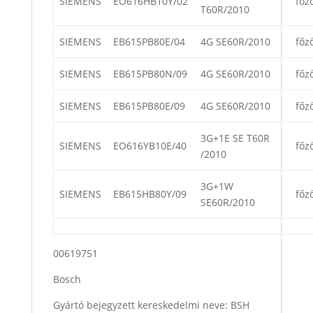
SIEMENS
EO616HB10Y/02
főz
T60R/2010
SIEMENS
EB615PB80E/04
4G SE60R/2010
főz
SIEMENS
EB615PB80N/09
4G SE60R/2010
főz
SIEMENS
EB615PB80E/09
4G SE60R/2010
főz
3G+1E SE T60R
SIEMENS
EO616YB10E/40
főz
/2010
3G+1W
SIEMENS
EB615HB80Y/09
főz
SE60R/2010
00619751
Bosch
Gyártó bejegyzett kereskedelmi neve: BSH