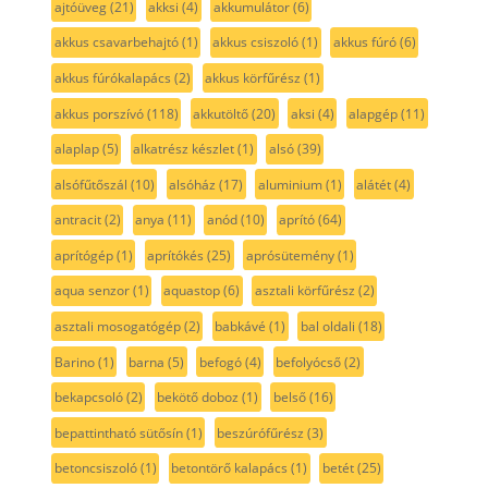
ajtóüveg
(21)
akksi
(4)
akkumulátor
(6)
akkus csavarbehajtó
(1)
akkus csiszoló
(1)
akkus fúró
(6)
akkus fúrókalapács
(2)
akkus körfűrész
(1)
akkus porszívó
(118)
akkutöltő
(20)
aksi
(4)
alapgép
(11)
alaplap
(5)
alkatrész készlet
(1)
alsó
(39)
alsófűtőszál
(10)
alsóház
(17)
aluminium
(1)
alátét
(4)
antracit
(2)
anya
(11)
anód
(10)
aprító
(64)
aprítógép
(1)
aprítókés
(25)
aprósütemény
(1)
aqua senzor
(1)
aquastop
(6)
asztali körfűrész
(2)
asztali mosogatógép
(2)
babkávé
(1)
bal oldali
(18)
Barino
(1)
barna
(5)
befogó
(4)
befolyócső
(2)
bekapcsoló
(2)
bekötő doboz
(1)
belső
(16)
bepattintható sütősín
(1)
beszúrófűrész
(3)
betoncsiszoló
(1)
betontörő kalapács
(1)
betét
(25)