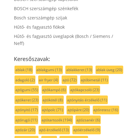
BOSCH szerszámgép szénkefék
Bosch szerszámgép szíjak
Hűtő- és fagyasztó fiókok
Hűtő- és fagyasztó üveglapok (Bosch / Siemens /
Neff)
Keresőszavak:
ablak
(18)
ablakgumi
(13)
ablakkeret
(13)
ablak üveg
(20)
adagoló
(2)
air fryer
(4)
ajtó
(72)
ajtóbimetál
(11)
ajtógumi
(55)
ajtókampó
(6)
ajtókapcsoló
(23)
ajtókeret
(23)
ajtókötél
(8)
ajtónyitás érzékelő
(11)
ajtónyitó
(17)
ajtópolc
(71)
ajtópánt
(20)
ajtóretesz
(16)
ajtórugó
(11)
ajtótartozék
(194)
ajtózsanér
(6)
ajtózár
(20)
ajtó érzékelő
(13)
ajtóérzékelő
(9)