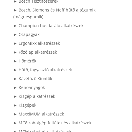
► Bosch Tisztítószerek
► Bosch, Siemens és Neff hűtő ajtógumik
(mágnesgumik)
► Champion húsdaráló alkatrészek
► Csapágyak
► ErgoMixx alkatrészek
► Főzőlap alkatrészek
► Hőmérők
► Hűtő, fagyasztó alkatrészek
► Kávéfőző Kiöntők
► Kenőanyagok
► Kisgép alkatrészek
► Kisgépek
► MaxxiMUM alkatrészek
► MC8 robotgép feltétek és alkatrészek
► MCM robotgép alkatrészek