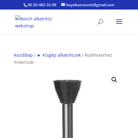
06-20-482-32-08
boyalkatreszek@gmail.com
Kezdőlap
/
► Kisgép alkatrészek
/ Rúdmixerhez
mixerszár