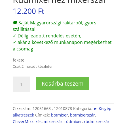
12.200
Ft
🚚 Saját Magyarországi raktárból, gyors
szállítással
✓ Délig leadott rendelés esetén,
✓ akár a következő munkanapon megérkezhet
a csomag
fekete
Csak 2 maradt készleten
Rúdmixerhez
Kosárba teszem
mixerszár
mennyiség
Cikkszám:
12051663 , 12010878
Kategória:
► Kisgép
alkatrészek
Címkék:
botmixer
,
botmixerszár
,
CleverMixx
,
kés
,
mixerszár
,
rúdmixer
,
rúdmixerszár