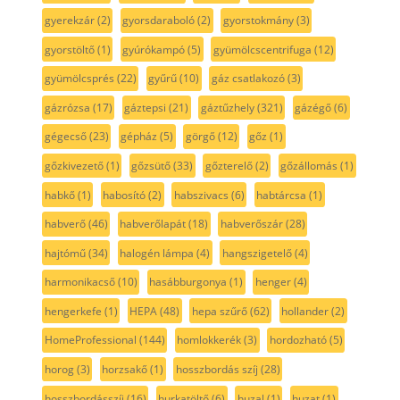
gyerekzár
(2)
gyorsdaraboló
(2)
gyorstokmány
(3)
gyorstöltő
(1)
gyúrókampó
(5)
gyümölcscentrifuga
(12)
gyümölcsprés
(22)
gyűrű
(10)
gáz csatlakozó
(3)
gázrózsa
(17)
gáztepsi
(21)
gáztűzhely
(321)
gázégő
(6)
gégecső
(23)
gépház
(5)
görgő
(12)
gőz
(1)
gőzkivezető
(1)
gőzsütő
(33)
gőzterelő
(2)
gőzállomás
(1)
habkő
(1)
habosító
(2)
habszivacs
(6)
habtárcsa
(1)
habverő
(46)
habverőlapát
(18)
habverőszár
(28)
hajtómű
(34)
halogén lámpa
(4)
hangszigetelő
(4)
harmonikacső
(10)
hasábburgonya
(1)
henger
(4)
hengerkefe
(1)
HEPA
(48)
hepa szűrő
(62)
hollander
(2)
HomeProfessional
(144)
homlokkerék
(3)
hordozható
(5)
horog
(3)
horzsakő
(1)
hosszbordás szíj
(28)
hosszbordásszíj
(16)
hurkatöltő
(6)
huzal
(1)
huzat
(1)