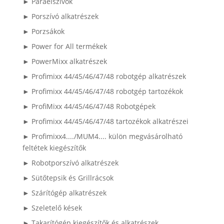
► Páraelszívók
► Porszívó alkatrészek
► Porzsákok
► Power for All termékek
► PowerMixx alkatrészek
► Profimixx 44/45/46/47/48 robotgép alkatrészek
► Profimixx 44/45/46/47/48 robotgép tartozékok
► ProfiMixx 44/45/46/47/48 Robotgépek
► Profimixx 44/45/46/47/48 tartozékok alkatrészei
► Profimixx4..../MUM4.... külön megvásárolható
feltétek kiegészítők
► Robotporszívó alkatrészek
► Sütőtepsik és Grillrácsok
► Szárítógép alkatrészek
► Szeletelő kések
► Takarítógép kiegészítők és alkatrészek