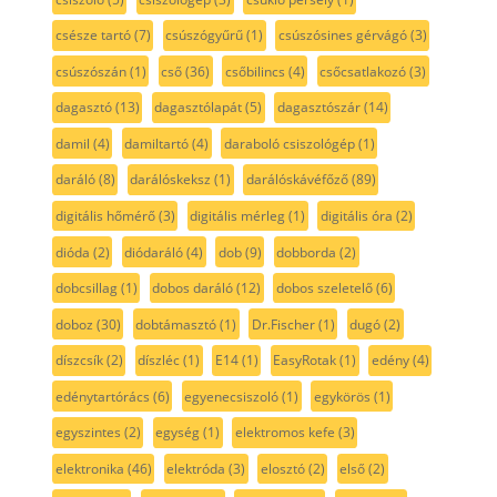
csésze tartó
(7)
csúszógyűrű
(1)
csúszósines gérvágó
(3)
csúszószán
(1)
cső
(36)
csőbilincs
(4)
csőcsatlakozó
(3)
dagasztó
(13)
dagasztólapát
(5)
dagasztószár
(14)
damil
(4)
damiltartó
(4)
daraboló csiszológép
(1)
daráló
(8)
darálóskeksz
(1)
darálóskávéfőző
(89)
digitális hőmérő
(3)
digitális mérleg
(1)
digitális óra
(2)
dióda
(2)
diódaráló
(4)
dob
(9)
dobborda
(2)
dobcsillag
(1)
dobos daráló
(12)
dobos szeletelő
(6)
doboz
(30)
dobtámasztó
(1)
Dr.Fischer
(1)
dugó
(2)
díszcsík
(2)
díszléc
(1)
E14
(1)
EasyRotak
(1)
edény
(4)
edénytartórács
(6)
egyenecsiszoló
(1)
egykörös
(1)
egyszintes
(2)
egység
(1)
elektromos kefe
(3)
elektronika
(46)
elektróda
(3)
elosztó
(2)
első
(2)