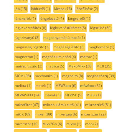
láb
(15)
lábfürdő
(1)
lámpa
(16)
láncfűrész
(2)
lánckerék
(1)
lángelosztó
(1)
lángterelő
(1)
légkeverésfűtés
(8)
légkeverésfűtőtest
(5)
légszűrő
(50)
lúgszivattyú
(8)
magasnyomású mosó
(1)
magasság rögzítő
(3)
magasság állító
(3)
maghőmérő
(1)
magnetron
(1)
magnézium anód
(4)
matrac
(1)
matrac tiszító
(3)
matrica
(5)
MaxoMixx
(38)
MC8
(35)
MCM
(98)
mechanika
(1)
meghajtó
(8)
meghajtószíj
(39)
melitta
(1)
metélt
(1)
MFW3xxx
(6)
mfw6xxx
(31)
MFW45XXX
(24)
mfws4
(5)
MFWS6
(9)
Miele
(1)
mikrofilter
(47)
mikrohullámú sütő
(41)
mikroszűrő
(51)
mikró
(69)
mixer
(89)
mixergép
(6)
mixer szár
(22)
mixerszár
(19)
Mixx2Go
(6)
mixxo
(1)
mop
(2)