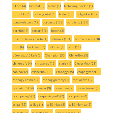
bilincs
(4)
bimetál
(3)
bionic
(1)
biztonsági szelep
(1)
biztosíték
(6)
boholyszűrő
(4)
bojler
(40)
bolygókerék
(7)
bontókalapács
(12)
bordásszíj
(28)
bordás szíj
(27)
borhűtő
(4)
bortartó
(6)
bosch
(3)
Bosch sütő kiegészítő
(1)
botmixer
(101)
botmixerszár
(20)
Brita
(6)
burkolat
(32)
békazár
(1)
búra
(11)
bútor tisztító kefe
(2)
Champion
(30)
ChillerBox
(5)
chillersafe
(4)
citrusprés
(19)
claris
(1)
CleverMixx
(21)
coolbox
(2)
crisperbox
(13)
csapágy
(55)
csapágyfedél
(2)
csapágy készlet
(4)
csapágypersely
(1)
csatlakozás
(2)
csatlakozó
(14)
csavar
(9)
csavarozó
(2)
csavartakaró
(5)
csempevágó
(1)
csepegés gátló
(2)
csepptálca
(4)
csiga
(15)
csillag
(1)
csillámlap
(3)
csillámlemez
(2)
csiszoló
(5)
csiszológép
(3)
csukló persely
(1)