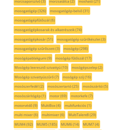
morzsaporszívó
(3)
morzsatálca
(2)
mosható
(21)
mosogatógép
(326)
mosogatógép-belső
(31)
mosogatógépfűtőszál
(6)
mosogatógépkosarak és alkatrészeik
(74)
mosogatógépkosár
(51)
mosogatógép szűrőkészlet
(3)
mosogatógép szűrőszett
(3)
mosógép
(298)
mosógépablakgumi
(9)
mosógép fűtőszál
(17)
Mosógép leeresztő szivattyú
(10)
mosógépszelep
(2)
Mosógép szivattyúszűrő
(7)
mosógép szíj
(16)
mosószerfedél
(2)
mosószertartó
(25)
mosószárító
(5)
mosószárítógép
(1)
motor
(69)
motorkefe
(7)
motorvédő
(9)
MultiBox
(4)
multifunkciós
(1)
multi mixer
(6)
multimixer
(6)
MultiTalent8
(29)
MUM4
(92)
MUM5
(185)
MUM6
(14)
MUM7
(4)