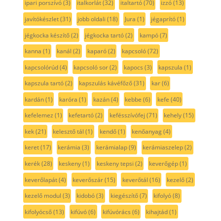
ipari porszívó
(3)
italkorlát
(32)
italtartó
(70)
izzó
(13)
javítókészlet
(31)
jobb oldali
(18)
Jura
(1)
jégaprító
(1)
jégkocka készítő
(2)
jégkocka tartó
(2)
kampó
(7)
kanna
(1)
kanál
(2)
kaparó
(2)
kapcsoló
(72)
kapcsolórúd
(4)
kapcsoló sor
(2)
kapocs
(3)
kapszula
(1)
kapszula tartó
(2)
kapszulás kávéfőző
(31)
kar
(6)
kardán
(1)
karóra
(1)
kazán
(4)
kebbe
(6)
kefe
(40)
kefelemez
(1)
kefetartó
(2)
kefésszívófej
(71)
kehely
(15)
kek
(21)
kelesztő tál
(1)
kendő
(1)
kenőanyag
(4)
keret
(17)
kerámia
(3)
kerámialap
(9)
kerámiaszelep
(2)
kerék
(28)
keskeny
(1)
keskeny tepsi
(2)
keverőgép
(1)
keverőlapát
(4)
keverőszár
(15)
keverőtál
(16)
kezelő
(2)
kezelő modul
(3)
kidobó
(3)
kiegészítő
(7)
kifolyó
(8)
kifolyócső
(13)
kifúvó
(6)
kifúvórács
(6)
kihajtád
(1)