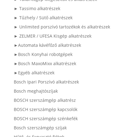
► Tassimo alkatrészek
► Tűzhely / Sütő alkatrészek
► Unlimited porszívó tartozékok és alkatrészek
► ZELMER / UFESA Kisgép alkatrészek
►Automata kávéfőző alkatrészek
►Bosch Konyhai robotgépek
►Bosch MaxoMixx alkatrészek
►Egyéb alkatrészek
Bosch Ipari Porszívó alkatrészek
Bosch meghajtószíjak
BOSCH szerszámgép alkatrész
BOSCH szerszámgép kapcsolók
BOSCH szerszámgép szénkefék
Bosch szerszámgép szíjak
Hűtő- és fagyasztó fiókok