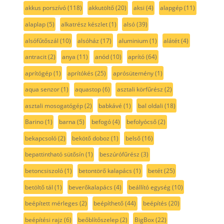
akkus porszívó
(118)
akkutöltő
(20)
aksi
(4)
alapgép
(11)
alaplap
(5)
alkatrész készlet
(1)
alsó
(39)
alsófűtőszál
(10)
alsóház
(17)
aluminium
(1)
alátét
(4)
antracit
(2)
anya
(11)
anód
(10)
aprító
(64)
aprítógép
(1)
aprítókés
(25)
aprósütemény
(1)
aqua senzor
(1)
aquastop
(6)
asztali körfűrész
(2)
asztali mosogatógép
(2)
babkávé
(1)
bal oldali
(18)
Barino
(1)
barna
(5)
befogó
(4)
befolyócső
(2)
bekapcsoló
(2)
bekötő doboz
(1)
belső
(16)
bepattintható sütősín
(1)
beszúrófűrész
(3)
betoncsiszoló
(1)
betontörő kalapács
(1)
betét
(25)
betöltő tál
(1)
beverőkalapács
(4)
beállító egység
(10)
beépített mérleges
(2)
beépíthető
(44)
beépítés
(20)
beépítési rajz
(6)
beőblítőszelep
(2)
BigBox
(22)