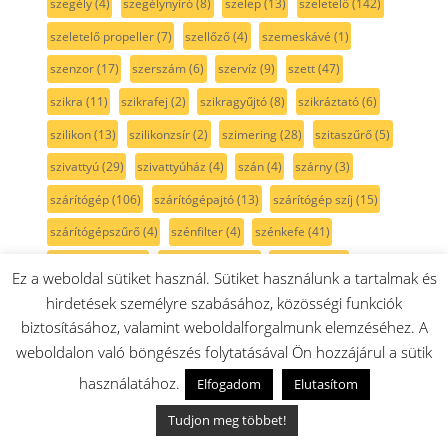
szegély
(4)
szegélynyíró
(8)
szelep
(13)
szeletelő
(142)
szeletelő propeller
(7)
szellőző
(4)
szemeskávé
(1)
szenzor
(17)
szerszám
(6)
szervíz
(9)
szett
(47)
szikra
(11)
szikrafej
(2)
szikragyűjtó
(8)
szikráztató
(6)
szilikon
(13)
szilikonzsír
(2)
szimering
(28)
szitaszűrő
(5)
szivattyú
(29)
szivattyúház
(4)
szán
(4)
szárny
(3)
szárítógép
(106)
szárítógépajtó
(13)
szárítógép szíj
(15)
szárítógépszűrő
(4)
szénfilter
(4)
szénkefe
(41)
szénkefe pár
(22)
szénkefe tartó
(4)
szénszűrő
(1)
Ez a weboldal sütiket használ. Sütiket használunk a tartalmak és
Szíj
(25)
szíjfeszítő
(3)
színtelen
(10)
szívócső
(7)
hirdetések személyre szabásához, közösségi funkciók
biztosításához, valamint weboldalforgalmunk elemzéséhez. A
szívófej
(92)
szórófej
(3)
szórókar
(9)
szögcsiszoló
(1)
weboldalon való böngészés folytatásával Ön hozzájárul a sütik
szögfúró
(1)
szögpolírozó
(1)
szöszszedő
(3)
használatához.
Elfogadom
Elutasítom
szöszszűrő
(5)
szürke
(36)
szűkítő
(2)
szűrő
(175)
Tudjon meg többet!
szűrőtartó
(6)
sárga
(3)
sín
(5)
sótartály
(7)
sötétkék
(3)