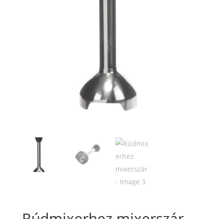
Rúdmixerhez mixerszár