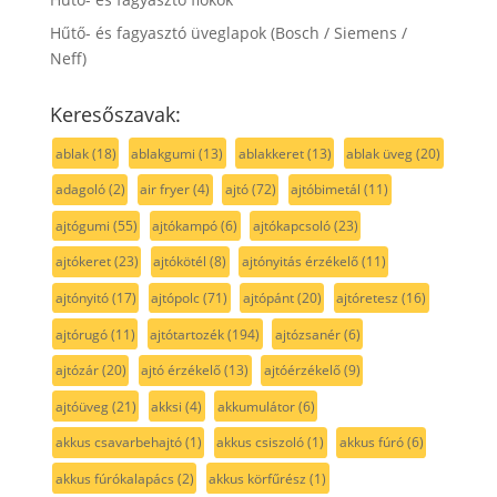
Hűtő- és fagyasztó üveglapok (Bosch / Siemens /
Neff)
Keresőszavak:
ablak
(18)
ablakgumi
(13)
ablakkeret
(13)
ablak üveg
(20)
adagoló
(2)
air fryer
(4)
ajtó
(72)
ajtóbimetál
(11)
ajtógumi
(55)
ajtókampó
(6)
ajtókapcsoló
(23)
ajtókeret
(23)
ajtókötél
(8)
ajtónyitás érzékelő
(11)
ajtónyitó
(17)
ajtópolc
(71)
ajtópánt
(20)
ajtóretesz
(16)
ajtórugó
(11)
ajtótartozék
(194)
ajtózsanér
(6)
ajtózár
(20)
ajtó érzékelő
(13)
ajtóérzékelő
(9)
ajtóüveg
(21)
akksi
(4)
akkumulátor
(6)
akkus csavarbehajtó
(1)
akkus csiszoló
(1)
akkus fúró
(6)
akkus fúrókalapács
(2)
akkus körfűrész
(1)