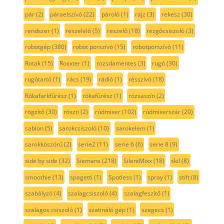
pár
(2)
páraelszívó
(22)
pároló
(1)
rajz
(3)
rekesz
(30)
rendszer
(1)
reszelelő
(5)
reszelő
(18)
rezgőcsiszoló
(3)
robotgép
(380)
robot porszívó
(15)
robotporszívó
(11)
Rotak
(15)
Roxxter
(1)
rozsdamentes
(3)
rugó
(30)
rugótartó
(1)
rács
(19)
rádió
(1)
résszívó
(18)
Rókafarkfűrész
(1)
rókafűrész
(1)
rózsaszín
(2)
rögzítő
(30)
röszti
(2)
rúdmixer
(102)
rúdmixerszár
(20)
sablon
(5)
sarokcsiszoló
(10)
sarokelem
(1)
sarokköszörű
(2)
serie2
(11)
serie 6
(6)
serie 8
(9)
side by side
(32)
Siemens
(218)
SilentMixx
(18)
skil
(8)
smoothie
(13)
spagetti
(1)
Spotless
(1)
spray
(1)
stift
(8)
szabályzó
(4)
szalagcsiszoló
(4)
szalagfeszítő
(1)
szalagos csiszoló
(1)
szatináló gép
(1)
szegecs
(1)