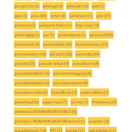
pezsgő szín
(2)
pihefogó
(3)
piheszűrő
(3)
pink
(1)
pipa
(2)
piros
(46)
pohár
(8)
pohártartó
(1)
polc
(51)
polckeret
(2)
polisztirol fűrész
(1)
Poly-v szíj
(12)
polírozógép
(1)
por
(1)
porleválasztó
(1)
porszívó
(454)
porszívócső
(9)
porszívókefe
(45)
Porszívó motor
(15)
porszívómotor
(14)
porszűrő
(62)
portartály
(46)
porzsák
(25)
porzsák nélküli
(9)
porzsáktartó
(8)
porzsáktartóbetét
(5)
porzsáktartóegység
(6)
porzsáktartóidom
(5)
porzsáktartókeret
(8)
porzsáktartóvilla
(5)
PowerBrush
(3)
power edition
(1)
powerforall
(6)
powermaxx
(1)
prizma
(1)
ProAnimal
(25)
profimixx / MUM44/45/46/47/48
(156)
profimixx / MUM44/45/46/47/48 keverő
(1)
propeller
(3)
préselőegység
(14)
PTC
(1)
pumpa
(21)
pálcahőmérő
(1)