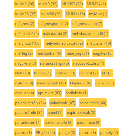
MUM8
(26)
MUM9
(92)
MUMS2
(72)
MUMS4
(1)
MUMS6
(37)
MUMS8
(28)
MUMX
(16)
myMixx
(1)
mágnes
(2)
mágnesgumi
(27)
mágnesszelep
(7)
mákdaráló
(4)
mák daráló
(2)
méhviaszos kendő
(1)
mélyhűtő
(108)
mélyhűtőleolvasztó
(2)
mélytepsi
(13)
mérleg
(2)
mérőpohár
(6)
műanyag
(31)
nagyflex
(5)
nagykefe
(7)
narancssárga
(3)
nedvesköszörű
(1)
Neff
(20)
Nivona
(1)
nofrost
(13)
no frost
(2)
ntc
(3)
nyitófül
(8)
nyomógomb
(19)
O-gyűrű
(20)
olajsütő
(1)
oldallap
(4)
optiMUM
(63)
padlókefe
(1)
palack-tartály
(34)
palackpolc
(47)
palacktartó
(40)
palacktároló
(34)
panel
(1)
papír porzsák
(5)
paradicsom
(4)
parketta kefe
(2)
passzírozó
(9)
paszta
(1)
PB gáz
(25)
penge
(5)
perem
(3)
persely
(2)