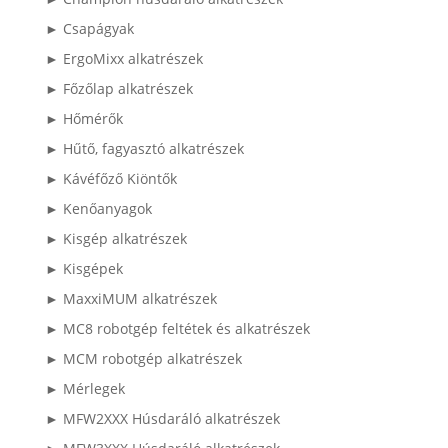
► Csapágyak
► ErgoMixx alkatrészek
► Főzőlap alkatrészek
► Hőmérők
► Hűtő, fagyasztó alkatrészek
► Kávéfőző Kiöntők
► Kenőanyagok
► Kisgép alkatrészek
► Kisgépek
► MaxxiMUM alkatrészek
► MC8 robotgép feltétek és alkatrészek
► MCM robotgép alkatrészek
► Mérlegek
► MFW2XXX Húsdaráló alkatrészek