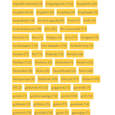
folyadék elvezető
(2)
Forgatógomb
(152)
forgókefe
(24)
forgókerék
(6)
forgókés
(9)
forgókúp
(4)
forgólapát
(3)
forgótányér
(4)
forrázó egység
(6)
Fresh
(1)
fritőz
(3)
funkcióválasztó
(39)
fém
(35)
fém keverőtál
(11)
fémtető
(1)
fésű
(1)
földgáz
(4)
fúró
(17)
fúrógép
(19)
fúrókalapács
(14)
fúró kalapács
(10)
fúrótokmány
(3)
fúvóka
(27)
fül
(11)
fődarab
(12)
főmotor
(6)
főzőlap
(122)
főzőrács
(6)
főzőzóna
(1)
fűnyíró
(52)
fűnyírókés
(6)
fűrész
(6)
fűszellőztető
(4)
fűtés
(40)
fűtéspumpa
(6)
fűtőbetét
(43)
fűtőszál
(51)
fűtőtest
(45)
G9
(2)
gabonaörlő
(13)
gaggenau
(1)
gerenda
(1)
golyós
(1)
golyóscsapágy
(10)
gomb
(104)
grill
(16)
grillbetét
(3)
grillrács
(5)
gumi
(77)
gumibak
(14)
gumicső
(18)
gumiláb
(14)
gyalu
(3)
gyalugép
(1)