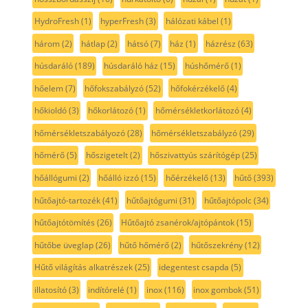
HydroFresh
(1)
hyperFresh
(3)
hálózati kábel
(1)
három
(2)
hátlap
(2)
hátsó
(7)
ház
(1)
házrész
(63)
húsdaráló
(189)
húsdaráló ház
(15)
húshőmérő
(1)
hőelem
(7)
hőfokszabályzó
(52)
hőfokérzékelő
(4)
hőkioldó
(3)
hőkorlátozó
(1)
hőmérsékletkorlátozó
(4)
hőmérsékletszabályozó
(28)
hőmérsékletszabályzó
(29)
hőmérő
(5)
hőszigetelt
(2)
hőszivattyús szárítógép
(25)
hőállógumi
(2)
hőálló izzó
(15)
hőérzékelő
(13)
hűtő
(393)
hűtőajtó-tartozék
(41)
hűtőajtógumi
(31)
hűtőajtópolc
(34)
hűtőajtótömítés
(26)
Hűtőajtó zsanérok/ajtópántok
(15)
hűtőbe üveglap
(26)
hűtő hőmérő
(2)
hűtőszekrény
(12)
Hűtő világítás alkatrészek
(25)
idegentest csapda
(5)
illatosító
(3)
indítórelé
(1)
inox
(116)
inox gombok
(51)