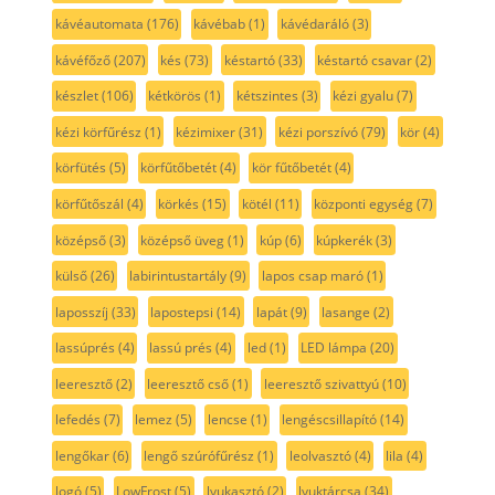
kávéautomata
(176)
kávébab
(1)
kávédaráló
(3)
kávéfőző
(207)
kés
(73)
késtartó
(33)
késtartó csavar
(2)
készlet
(106)
kétkörös
(1)
kétszintes
(3)
kézi gyalu
(7)
kézi körfűrész
(1)
kézimixer
(31)
kézi porszívó
(79)
kör
(4)
körfütés
(5)
körfűtőbetét
(4)
kör fűtőbetét
(4)
körfűtőszál
(4)
körkés
(15)
kötél
(11)
központi egység
(7)
középső
(3)
középső üveg
(1)
kúp
(6)
kúpkerék
(3)
külső
(26)
labirintustartály
(9)
lapos csap maró
(1)
laposszíj
(33)
lapostepsi
(14)
lapát
(9)
lasange
(2)
lassúprés
(4)
lassú prés
(4)
led
(1)
LED lámpa
(20)
leeresztő
(2)
leeresztő cső
(1)
leeresztő szivattyú
(10)
lefedés
(7)
lemez
(5)
lencse
(1)
lengéscsillapító
(14)
lengőkar
(6)
lengő szúrófűrész
(1)
leolvasztó
(4)
lila
(4)
logó
(5)
LowFrost
(5)
lyukasztó
(2)
lyuktárcsa
(34)