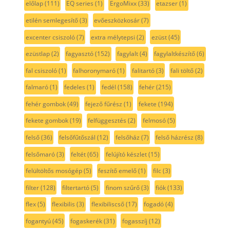
előlap
(111)
EQ series
(1)
ErgoMixx
(33)
etazser
(1)
etilén semlegesítő
(3)
evőeszközkosár
(7)
excenter csiszoló
(7)
extra mélytepsi
(2)
ezüst
(45)
ezüstlap
(2)
fagyasztó
(152)
fagylalt
(4)
fagylaltkészítő
(6)
fal csiszoló
(1)
falhoronymaró
(1)
falitartó
(3)
fali töltő
(2)
falmaró
(1)
fedeles
(1)
fedél
(158)
fehér
(215)
fehér gombok
(49)
fejező fűrész
(1)
fekete
(194)
fekete gombok
(19)
felfüggesztés
(2)
felmosó
(5)
felső
(36)
felsőfűtőszál
(12)
felsőház
(7)
felső házrész
(8)
felsőmaró
(3)
feltét
(65)
felújító készlet
(15)
felültöltős mosógép
(5)
feszítő emelő
(1)
filc
(3)
filter
(128)
filtertartó
(5)
finom szűrő
(3)
fiók
(133)
flex
(5)
flexibilis
(3)
flexibiliscső
(17)
fogadó
(4)
fogantyú
(45)
fogaskerék
(31)
fogasszíj
(12)