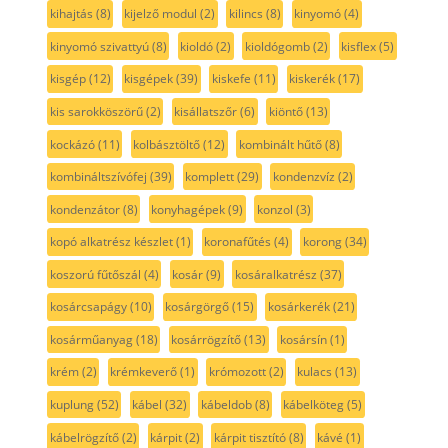
kihajtás
(8)
kijelző modul
(2)
kilincs
(8)
kinyomó
(4)
kinyomó szivattyú
(8)
kioldó
(2)
kioldógomb
(2)
kisflex
(5)
kisgép
(12)
kisgépek
(39)
kiskefe
(11)
kiskerék
(17)
kis sarokköszörű
(2)
kisállatszőr
(6)
kiöntő
(13)
kockázó
(11)
kolbásztöltő
(12)
kombinált hűtő
(8)
kombináltszívófej
(39)
komplett
(29)
kondenzvíz
(2)
kondenzátor
(8)
konyhagépek
(9)
konzol
(3)
kopó alkatrész készlet
(1)
koronafűtés
(4)
korong
(34)
koszorú fűtőszál
(4)
kosár
(9)
kosáralkatrész
(37)
kosárcsapágy
(10)
kosárgörgő
(15)
kosárkerék
(21)
kosárműanyag
(18)
kosárrögzítő
(13)
kosársín
(1)
krém
(2)
krémkeverő
(1)
krómozott
(2)
kulacs
(13)
kuplung
(52)
kábel
(32)
kábeldob
(8)
kábelköteg
(5)
kábelrögzítő
(2)
kárpit
(2)
kárpit tisztító
(8)
kávé
(1)