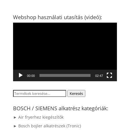
Webshop használati utasítás (videó):
Videólejátszó
00:00
02:47
Keresés
Keresés
a
következőre:
BOSCH / SIEMENS alkatrész kategóriák:
► Air fryerhez kiegészítők
► Bosch bojler alkatrészek (Tronic)