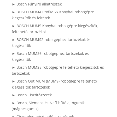
► Bosch Fűnyíró alkatrészek
► BOSCH MUM4 ProfiMixx Konyhai robotgépre
kiegészítők és feltétek
► BOSCH MUM5 Konyhai robotgépre kiegészítők,
feltehető tartozékok
► BOSCH MUMS2 robotgéphez tartozékok és
kiegészítők
► Bosch MUMS6 robotgéphez tartozékok és
kiegészítők
► Bosch MUMS8 robotgépre feltehető kiegészítők és
tartozékok
► Bosch OptiMUM (MUM9) robotgépre feltehető
kiegészítők tartozékok
► Bosch Tisztítószerek
► Bosch, Siemens és Neff hűtő ajtógumik
(mágnesgumik)
► Champion húsdaráló alkatrészek