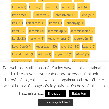
kardán
(1)
karóra
(1)
kazán
(4)
kebbe
(6)
kefe
(40)
kefelemez
(1)
kefetartó
(2)
kefésszívófej
(71)
kehely
(15)
kek
(21)
kelesztő tál
(1)
kendő
(1)
kenőanyag
(4)
keret
(17)
kerámia
(3)
kerámialap
(9)
kerámiaszelep
(2)
kerék
(28)
keskeny
(1)
keskeny tepsi
(2)
keverőgép
(1)
keverőlapát
(4)
keverőszár
(15)
keverőtál
(16)
kezelő
(2)
kezelő modul
(3)
kidobó
(3)
kiegészítő
(7)
kifolyó
(8)
kifolyócső
(13)
kifúvó
(6)
kifúvórács
(6)
kihajtád
(1)
Ez a weboldal sütiket használ. Sütiket használunk a tartalmak és
kihajtás
(8)
kijelző modul
(2)
kilincs
(8)
kinyomó
(4)
hirdetések személyre szabásához, közösségi funkciók
kinyomó szivattyú
(8)
kioldó
(2)
kioldógomb
(2)
kisflex
(5)
biztosításához, valamint weboldalforgalmunk elemzéséhez. A
weboldalon való böngészés folytatásával Ön hozzájárul a sütik
kisgép
(12)
kisgépek
(39)
kiskefe
(11)
kiskerék
(17)
használatához.
Elfogadom
Elutasítom
kis sarokköszörű
(2)
kisállatszőr
(6)
kiöntő
(13)
kockázó
(11)
kolbásztöltő
(12)
kombinált hűtő
(8)
Tudjon meg többet!