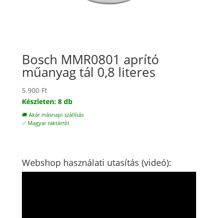
Bosch MMR0801 aprító
műanyag tál 0,8 literes
5.900
Ft
Készleten: 8 db
🚚 Akár másnapi szállítás
✅ Magyar raktárról
Webshop használati utasítás (videó):
Videólejátszó