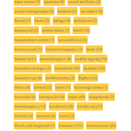
aqua senzor
(1)
aquastop
(6)
asztali körfűrész
(2)
asztali mosogatógép
(2)
babkávé
(1)
bal oldali
(18)
Barino
(1)
barna
(5)
befogó
(4)
befolyócső
(2)
bekapcsoló
(2)
bekötő doboz
(1)
belső
(16)
bepattintható sütősín
(1)
beszúrófűrész
(3)
betoncsiszoló
(1)
betontörő kalapács
(1)
betét
(25)
betöltő tál
(1)
beverőkalapács
(4)
beállító egység
(10)
beépített mérleges
(2)
beépíthető
(44)
beépítés
(20)
beépítési rajz
(6)
beőblítőszelep
(2)
BigBox
(22)
bilincs
(4)
bimetál
(3)
bionic
(1)
biztonsági szelep
(1)
biztosíték
(6)
boholyszűrő
(4)
bojler
(40)
bolygókerék
(7)
bontókalapács
(12)
bordásszíj
(28)
bordás szíj
(27)
borhűtő
(4)
bortartó
(6)
bosch
(3)
Bosch sütő kiegészítő
(1)
botmixer
(101)
botmixerszár
(20)