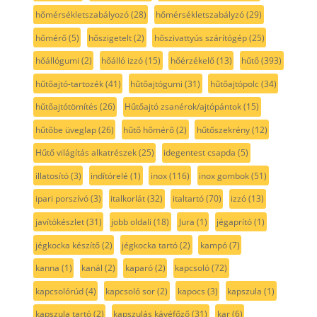
hőmérsékletszabályozó
(28)
hőmérsékletszabályzó
(29)
hőmérő
(5)
hőszigetelt
(2)
hőszivattyús szárítógép
(25)
hőállógumi
(2)
hőálló izzó
(15)
hőérzékelő
(13)
hűtő
(393)
hűtőajtó-tartozék
(41)
hűtőajtógumi
(31)
hűtőajtópolc
(34)
hűtőajtótömítés
(26)
Hűtőajtó zsanérok/ajtópántok
(15)
hűtőbe üveglap
(26)
hűtő hőmérő
(2)
hűtőszekrény
(12)
Hűtő világítás alkatrészek
(25)
idegentest csapda
(5)
illatosító
(3)
indítórelé
(1)
inox
(116)
inox gombok
(51)
ipari porszívó
(3)
italkorlát
(32)
italtartó
(70)
izzó
(13)
javítókészlet
(31)
jobb oldali
(18)
Jura
(1)
jégaprító
(1)
jégkocka készítő
(2)
jégkocka tartó
(2)
kampó
(7)
kanna
(1)
kanál
(2)
kaparó
(2)
kapcsoló
(72)
kapcsolórúd
(4)
kapcsoló sor
(2)
kapocs
(3)
kapszula
(1)
kapszula tartó
(2)
kapszulás kávéfőző
(31)
kar
(6)