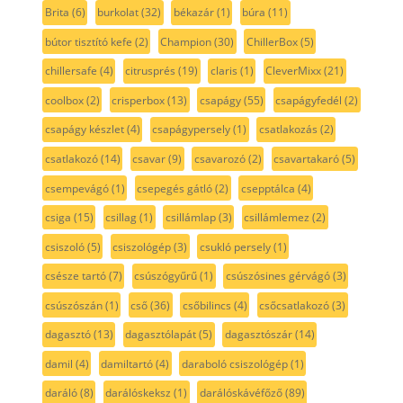
Brita
(6)
burkolat
(32)
békazár
(1)
búra
(11)
bútor tisztító kefe
(2)
Champion
(30)
ChillerBox
(5)
chillersafe
(4)
citrusprés
(19)
claris
(1)
CleverMixx
(21)
coolbox
(2)
crisperbox
(13)
csapágy
(55)
csapágyfedél
(2)
csapágy készlet
(4)
csapágypersely
(1)
csatlakozás
(2)
csatlakozó
(14)
csavar
(9)
csavarozó
(2)
csavartakaró
(5)
csempevágó
(1)
csepegés gátló
(2)
csepptálca
(4)
csiga
(15)
csillag
(1)
csillámlap
(3)
csillámlemez
(2)
csiszoló
(5)
csiszológép
(3)
csukló persely
(1)
csésze tartó
(7)
csúszógyűrű
(1)
csúszósines gérvágó
(3)
csúszószán
(1)
cső
(36)
csőbilincs
(4)
csőcsatlakozó
(3)
dagasztó
(13)
dagasztólapát
(5)
dagasztószár
(14)
damil
(4)
damiltartó
(4)
daraboló csiszológép
(1)
daráló
(8)
darálóskeksz
(1)
darálóskávéfőző
(89)