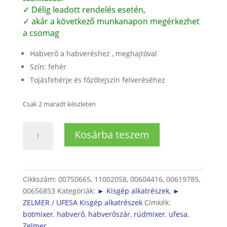
✓ Délig leadott rendelés esetén,
✓ akár a következő munkanapon megérkezhet
a csomag
Habverő a habveréshez , meghajtóval
Szín: fehér
Tojásfehérje és főzőtejszín felveréséhez
Csak 2 maradt készleten
Rúdmixerhez
Kosárba teszem
habverő
mennyiség
Cikkszám:
00750665, 11002058, 00604416, 00619785,
00656853
Kategóriák:
► Kisgép alkatrészek
,
►
ZELMER / UFESA Kisgép alkatrészek
Címkék:
botmixer
,
habverő
,
habverőszár
,
rúdmixer
,
ufesa
,
Zelmer