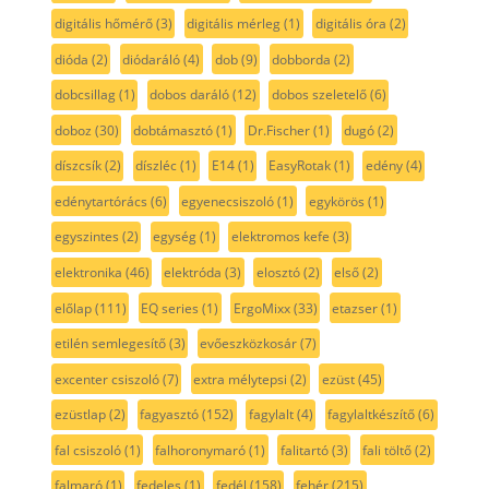
digitális hőmérő
(3)
digitális mérleg
(1)
digitális óra
(2)
dióda
(2)
diódaráló
(4)
dob
(9)
dobborda
(2)
dobcsillag
(1)
dobos daráló
(12)
dobos szeletelő
(6)
doboz
(30)
dobtámasztó
(1)
Dr.Fischer
(1)
dugó
(2)
díszcsík
(2)
díszléc
(1)
E14
(1)
EasyRotak
(1)
edény
(4)
edénytartórács
(6)
egyenecsiszoló
(1)
egykörös
(1)
egyszintes
(2)
egység
(1)
elektromos kefe
(3)
elektronika
(46)
elektróda
(3)
elosztó
(2)
első
(2)
előlap
(111)
EQ series
(1)
ErgoMixx
(33)
etazser
(1)
etilén semlegesítő
(3)
evőeszközkosár
(7)
excenter csiszoló
(7)
extra mélytepsi
(2)
ezüst
(45)
ezüstlap
(2)
fagyasztó
(152)
fagylalt
(4)
fagylaltkészítő
(6)
fal csiszoló
(1)
falhoronymaró
(1)
falitartó
(3)
fali töltő
(2)
falmaró
(1)
fedeles
(1)
fedél
(158)
fehér
(215)