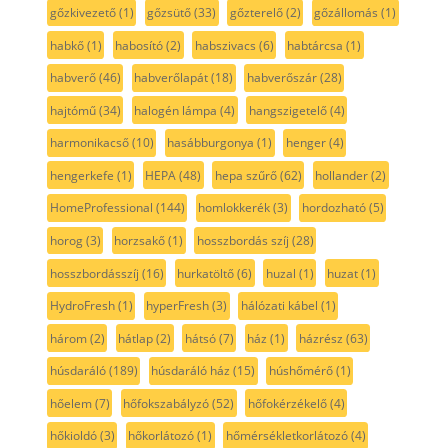
gőzkivezető
(1)
gőzsütő
(33)
gőzterelő
(2)
gőzállomás
(1)
habkő
(1)
habosító
(2)
habszivacs
(6)
habtárcsa
(1)
habverő
(46)
habverőlapát
(18)
habverőszár
(28)
hajtómű
(34)
halogén lámpa
(4)
hangszigetelő
(4)
harmonikacső
(10)
hasábburgonya
(1)
henger
(4)
hengerkefe
(1)
HEPA
(48)
hepa szűrő
(62)
hollander
(2)
HomeProfessional
(144)
homlokkerék
(3)
hordozható
(5)
horog
(3)
horzsakő
(1)
hosszbordás szíj
(28)
hosszbordásszíj
(16)
hurkatöltő
(6)
huzal
(1)
huzat
(1)
HydroFresh
(1)
hyperFresh
(3)
hálózati kábel
(1)
három
(2)
hátlap
(2)
hátsó
(7)
ház
(1)
házrész
(63)
húsdaráló
(189)
húsdaráló ház
(15)
húshőmérő
(1)
hőelem
(7)
hőfokszabályzó
(52)
hőfokérzékelő
(4)
hőkioldó
(3)
hőkorlátozó
(1)
hőmérsékletkorlátozó
(4)