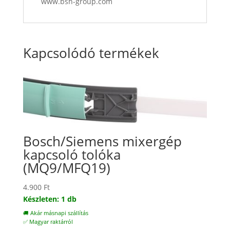
www.bsh-group.com
Kapcsolódó termékek
Bosch/Siemens mixergép
kapcsoló tolóka
(MQ9/MFQ19)
4.900
Ft
Készleten: 1 db
🚚 Akár másnapi szállítás
✅ Magyar raktárról