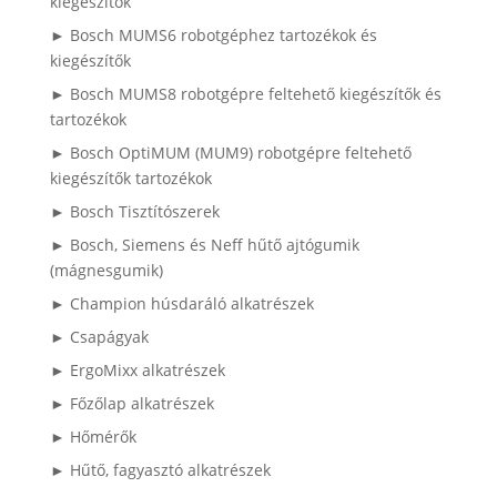
kiegészítők
► Bosch MUMS6 robotgéphez tartozékok és
kiegészítők
► Bosch MUMS8 robotgépre feltehető kiegészítők és
tartozékok
► Bosch OptiMUM (MUM9) robotgépre feltehető
kiegészítők tartozékok
► Bosch Tisztítószerek
► Bosch, Siemens és Neff hűtő ajtógumik
(mágnesgumik)
► Champion húsdaráló alkatrészek
► Csapágyak
► ErgoMixx alkatrészek
► Főzőlap alkatrészek
► Hőmérők
► Hűtő, fagyasztó alkatrészek