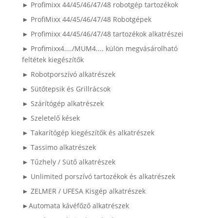
► Profimixx 44/45/46/47/48 robotgép tartozékok
► ProfiMixx 44/45/46/47/48 Robotgépek
► Profimixx 44/45/46/47/48 tartozékok alkatrészei
► Profimixx4..../MUM4.... külön megvásárolható
feltétek kiegészítők
► Robotporszívó alkatrészek
► Sütőtepsik és Grillrácsok
► Szárítógép alkatrészek
► Szeletelő kések
► Takarítógép kiegészítők és alkatrészek
► Tassimo alkatrészek
► Tűzhely / Sütő alkatrészek
► Unlimited porszívó tartozékok és alkatrészek
► ZELMER / UFESA Kisgép alkatrészek
►Automata kávéfőző alkatrészek