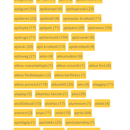
ajtógumi
(55)
ajtókampó
(6)
ajtókapcsoló
(23)
ajtókeret
(23)
ajtókötél
(8)
ajtónyitás érzékelő
(11)
ajtónyitó
(17)
ajtópolc
(71)
ajtópánt
(20)
ajtóretesz
(16)
ajtórugó
(11)
ajtótartozék
(194)
ajtózsanér
(6)
ajtózár
(20)
ajtó érzékelő
(13)
ajtóérzékelő
(9)
ajtóüveg
(21)
akksi
(4)
akkumulátor
(6)
akkus csavarbehajtó
(1)
akkus csiszoló
(1)
akkus fúró
(6)
akkus fúrókalapács
(2)
akkus körfűrész
(1)
akkus porszívó
(118)
akkutöltő
(20)
aksi
(4)
alapgép
(11)
alaplap
(5)
alkatrész készlet
(1)
alsó
(39)
alsófűtőszál
(10)
alsóház
(17)
aluminium
(1)
alátét
(4)
antracit
(2)
anya
(11)
anód
(10)
aprító
(64)
aprítógép
(1)
aprítókés
(25)
aprósütemény
(1)