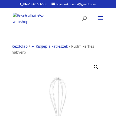
06-20-482-32-08
boyalkatreszek@gmail.com
Kezdőlap
/
► Kisgép alkatrészek
/ Rúdmixerhez
habverő