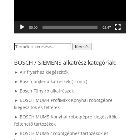
00:00
02:47
Keresés
Keresés
a
következőre:
BOSCH / SIEMENS alkatrész kategóriák:
► Air fryerhez kiegészítők
► Bosch bojler alkatrészek (Tronic)
► Bosch Fűnyíró alkatrészek
► BOSCH MUM4 ProfiMixx Konyhai robotgépre
kiegészítők és feltétek
► BOSCH MUM5 Konyhai robotgépre kiegészítők,
feltehető tartozékok
► BOSCH MUMS2 robotgéphez tartozékok és