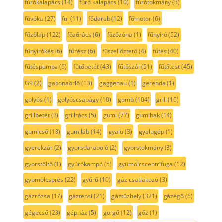
fúrókalapács
(14)
fúró kalapács
(10)
fúrótokmány
(3)
fúvóka
(27)
fül
(11)
fődarab
(12)
főmotor
(6)
főzőlap
(122)
főzőrács
(6)
főzőzóna
(1)
fűnyíró
(52)
fűnyírókés
(6)
fűrész
(6)
fűszellőztető
(4)
fűtés
(40)
fűtéspumpa
(6)
fűtőbetét
(43)
fűtőszál
(51)
fűtőtest
(45)
G9
(2)
gabonaörlő
(13)
gaggenau
(1)
gerenda
(1)
golyós
(1)
golyóscsapágy
(10)
gomb
(104)
grill
(16)
grillbetét
(3)
grillrács
(5)
gumi
(77)
gumibak
(14)
gumicső
(18)
gumiláb
(14)
gyalu
(3)
gyalugép
(1)
gyerekzár
(2)
gyorsdaraboló
(2)
gyorstokmány
(3)
gyorstöltő
(1)
gyúrókampó
(5)
gyümölcscentrifuga
(12)
gyümölcsprés
(22)
gyűrű
(10)
gáz csatlakozó
(3)
gázrózsa
(17)
gáztepsi
(21)
gáztűzhely
(321)
gázégő
(6)
gégecső
(23)
gépház
(5)
görgő
(12)
gőz
(1)