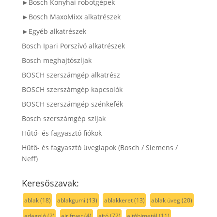
►Bosch Konyhai robotgépek
►Bosch MaxoMixx alkatrészek
►Egyéb alkatrészek
Bosch Ipari Porszívó alkatrészek
Bosch meghajtószíjak
BOSCH szerszámgép alkatrész
BOSCH szerszámgép kapcsolók
BOSCH szerszámgép szénkefék
Bosch szerszámgép szíjak
Hűtő- és fagyasztó fiókok
Hűtő- és fagyasztó üveglapok (Bosch / Siemens /
Neff)
Keresőszavak:
ablak
(18)
ablakgumi
(13)
ablakkeret
(13)
ablak üveg
(20)
adagoló
(2)
air fryer
(4)
ajtó
(72)
ajtóbimetál
(11)