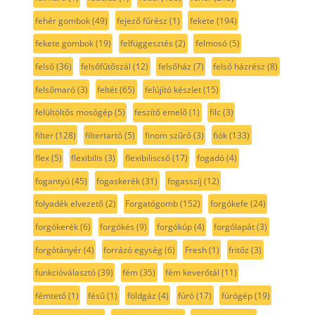
fehér gombok
(49)
fejező fűrész
(1)
fekete
(194)
fekete gombok
(19)
felfüggesztés
(2)
felmosó
(5)
felső
(36)
felsőfűtőszál
(12)
felsőház
(7)
felső házrész
(8)
felsőmaró
(3)
feltét
(65)
felújító készlet
(15)
felültöltős mosógép
(5)
feszítő emelő
(1)
filc
(3)
filter
(128)
filtertartó
(5)
finom szűrő
(3)
fiók
(133)
flex
(5)
flexibilis
(3)
flexibiliscső
(17)
fogadó
(4)
fogantyú
(45)
fogaskerék
(31)
fogasszíj
(12)
folyadék elvezető
(2)
Forgatógomb
(152)
forgókefe
(24)
forgókerék
(6)
forgókés
(9)
forgókúp
(4)
forgólapát
(3)
forgótányér
(4)
forrázó egység
(6)
Fresh
(1)
fritőz
(3)
funkcióválasztó
(39)
fém
(35)
fém keverőtál
(11)
fémtető
(1)
fésű
(1)
földgáz
(4)
fúró
(17)
fúrógép
(19)