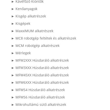
► Kávéfőző Kiöntők
► Kenőanyagok
► Kisgép alkatrészek
► Kisgépek
► MaxxiMUM alkatrészek
► MC8 robotgép feltétek és alkatrészek
► MCM robotgép alkatrészek
► Mérlegek
► MFW2XXX Húsdaráló alkatrészek
► MFW3XXX Húsdaráló alkatrészek
► MFW45XX Húsdaráló alkatrészek
► MFW6XXX Húsdaráló alkatrészek
► MFWS4 Húsdaráló alkatrészek
► MFWS6 Húsdaráló alkatrészek
► Mikrohullámú sütő alkatrészek