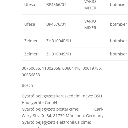
VARIO
Ufesa
BP4566/01
botmixer
MIXER
VARIO
Ufesa
BP4576/01
botmixer
MIXER
Zelmer
ZHB1004P/01
botmixer
Zelmer
ZHB1004S/01
botmixer
00750665, 11002058, 00604416, 00619785,
00656853
Bosch
Gyártó bejegyzett kereskedelmi neve: BSH
Hausgeräte GmbH
Gyártó bejegyzett postai címe: Carl-
Wery-Straße 34, 81739 München, Germany
Gyártó bejegyzett elektronikus címe: