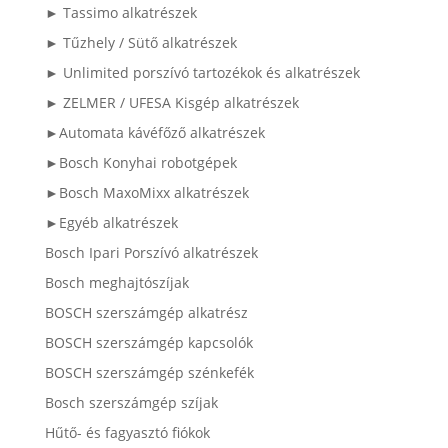
► Tassimo alkatrészek
► Tűzhely / Sütő alkatrészek
► Unlimited porszívó tartozékok és alkatrészek
► ZELMER / UFESA Kisgép alkatrészek
►Automata kávéfőző alkatrészek
►Bosch Konyhai robotgépek
►Bosch MaxoMixx alkatrészek
►Egyéb alkatrészek
Bosch Ipari Porszívó alkatrészek
Bosch meghajtószíjak
BOSCH szerszámgép alkatrész
BOSCH szerszámgép kapcsolók
BOSCH szerszámgép szénkefék
Bosch szerszámgép szíjak
Hűtő- és fagyasztó fiókok