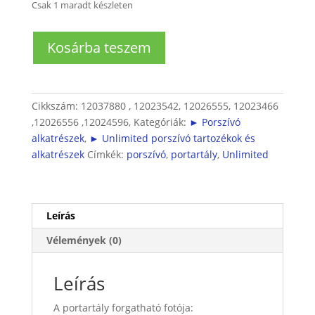
Csak 1 maradt készleten
Unlimited
Kosárba teszem
Porszívó
portartály
mennyiség
Cikkszám:
12037880 , 12023542, 12026555, 12023466
,12026556 ,12024596,
Kategóriák:
► Porszívó
alkatrészek
,
► Unlimited porszívó tartozékok és
alkatrészek
Címkék:
porszívó
,
portartály
,
Unlimited
Leírás
Vélemények (0)
Leírás
A portartály forgatható fotója: