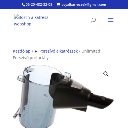
06-20-482-32-08
boyalkatreszek@gmail.com
Kezdőlap
/
► Porszívó alkatrészek
/ Unlimited
Porszívó portartály