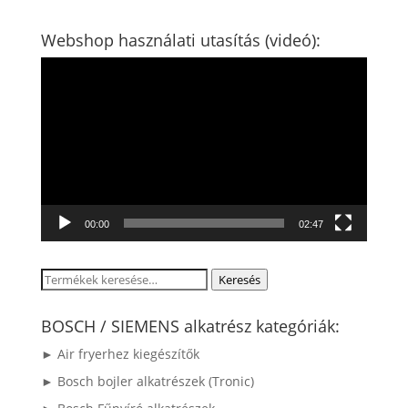
Webshop használati utasítás (videó):
Videólejátszó
00:00
02:47
Keresés
Keresés
a
következőre:
BOSCH / SIEMENS alkatrész kategóriák:
► Air fryerhez kiegészítők
► Bosch bojler alkatrészek (Tronic)