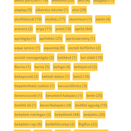
akkus porszívó
(118)
akkutöltő
(20)
aksi
(4)
alapgép
(11)
alaplap
(5)
alkatrész készlet
(1)
alsó
(39)
alsófűtőszál
(10)
alsóház
(17)
aluminium
(1)
alátét
(4)
antracit
(2)
anya
(11)
anód
(10)
aprító
(64)
aprítógép
(1)
aprítókés
(25)
aprósütemény
(1)
aqua senzor
(1)
aquastop
(6)
asztali körfűrész
(2)
asztali mosogatógép
(2)
babkávé
(1)
bal oldali
(18)
Barino
(1)
barna
(5)
befogó
(4)
befolyócső
(2)
bekapcsoló
(2)
bekötő doboz
(1)
belső
(16)
bepattintható sütősín
(1)
beszúrófűrész
(3)
betoncsiszoló
(1)
betontörő kalapács
(1)
betét
(25)
betöltő tál
(1)
beverőkalapács
(4)
beállító egység
(10)
beépített mérleges
(2)
beépíthető
(44)
beépítés
(20)
beépítési rajz
(6)
beőblítőszelep
(2)
BigBox
(22)