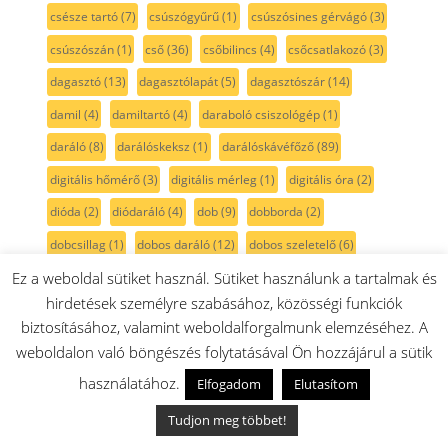
csésze tartó
(7)
csúszógyűrű
(1)
csúszósines gérvágó
(3)
csúszószán
(1)
cső
(36)
csőbilincs
(4)
csőcsatlakozó
(3)
dagasztó
(13)
dagasztólapát
(5)
dagasztószár
(14)
damil
(4)
damiltartó
(4)
daraboló csiszológép
(1)
daráló
(8)
darálóskeksz
(1)
darálóskávéfőző
(89)
digitális hőmérő
(3)
digitális mérleg
(1)
digitális óra
(2)
dióda
(2)
diódaráló
(4)
dob
(9)
dobborda
(2)
dobcsillag
(1)
dobos daráló
(12)
dobos szeletelő
(6)
Ez a weboldal sütiket használ. Sütiket használunk a tartalmak és
doboz
(30)
dobtámasztó
(1)
Dr.Fischer
(1)
dugó
(2)
hirdetések személyre szabásához, közösségi funkciók
díszcsík
(2)
díszléc
(1)
E14
(1)
EasyRotak
(1)
edény
(4)
biztosításához, valamint weboldalforgalmunk elemzéséhez. A
edénytartórács
(6)
egyenecsiszoló
(1)
egykörös
(1)
weboldalon való böngészés folytatásával Ön hozzájárul a sütik
egyszintes
(2)
egység
(1)
elektromos kefe
(3)
használatához.
Elfogadom
Elutasítom
elektronika
(46)
elektróda
(3)
elosztó
(2)
első
(2)
Tudjon meg többet!
előlap
(111)
EQ series
(1)
ErgoMixx
(33)
etazser
(1)