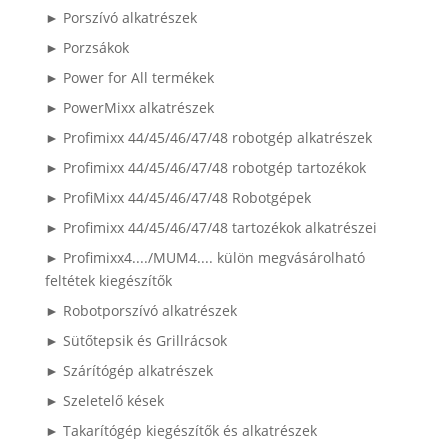
► Porszívó alkatrészek
► Porzsákok
► Power for All termékek
► PowerMixx alkatrészek
► Profimixx 44/45/46/47/48 robotgép alkatrészek
► Profimixx 44/45/46/47/48 robotgép tartozékok
► ProfiMixx 44/45/46/47/48 Robotgépek
► Profimixx 44/45/46/47/48 tartozékok alkatrészei
► Profimixx4..../MUM4.... külön megvásárolható
feltétek kiegészítők
► Robotporszívó alkatrészek
► Sütőtepsik és Grillrácsok
► Szárítógép alkatrészek
► Szeletelő kések
► Takarítógép kiegészítők és alkatrészek