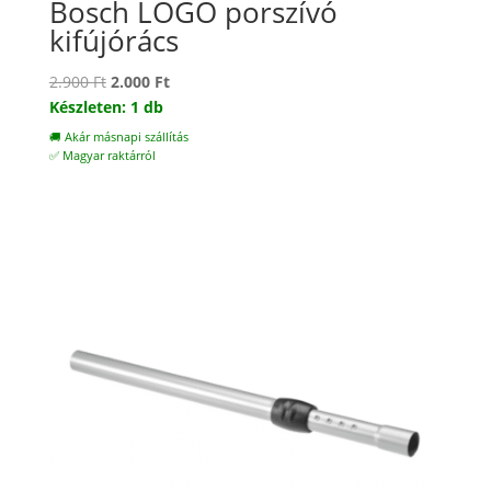
Bosch LOGO porszívó
kifújórács
Original
Current
2.900
Ft
2.000
Ft
price
price
Készleten: 1 db
was:
is:
🚚 Akár másnapi szállítás
2.900 Ft.
2.000 Ft.
✅ Magyar raktárról