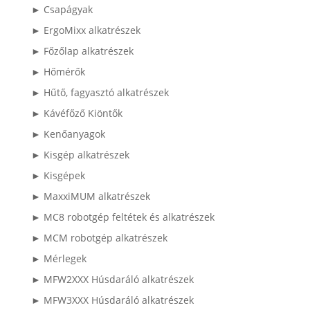
► Csapágyak
► ErgoMixx alkatrészek
► Főzőlap alkatrészek
► Hőmérők
► Hűtő, fagyasztó alkatrészek
► Kávéfőző Kiöntők
► Kenőanyagok
► Kisgép alkatrészek
► Kisgépek
► MaxxiMUM alkatrészek
► MC8 robotgép feltétek és alkatrészek
► MCM robotgép alkatrészek
► Mérlegek
► MFW2XXX Húsdaráló alkatrészek
► MFW3XXX Húsdaráló alkatrészek