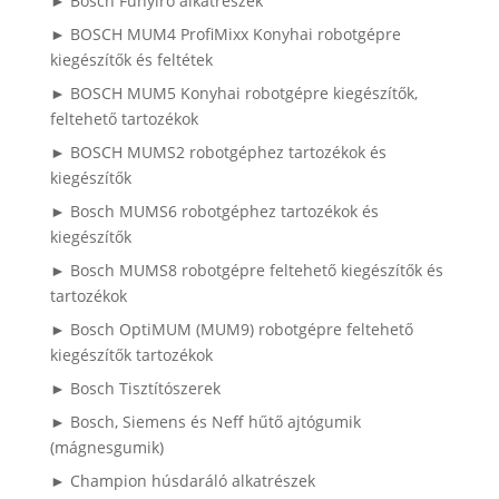
► Bosch Fűnyíró alkatrészek
► BOSCH MUM4 ProfiMixx Konyhai robotgépre
kiegészítők és feltétek
► BOSCH MUM5 Konyhai robotgépre kiegészítők,
feltehető tartozékok
► BOSCH MUMS2 robotgéphez tartozékok és
kiegészítők
► Bosch MUMS6 robotgéphez tartozékok és
kiegészítők
► Bosch MUMS8 robotgépre feltehető kiegészítők és
tartozékok
► Bosch OptiMUM (MUM9) robotgépre feltehető
kiegészítők tartozékok
► Bosch Tisztítószerek
► Bosch, Siemens és Neff hűtő ajtógumik
(mágnesgumik)
► Champion húsdaráló alkatrészek