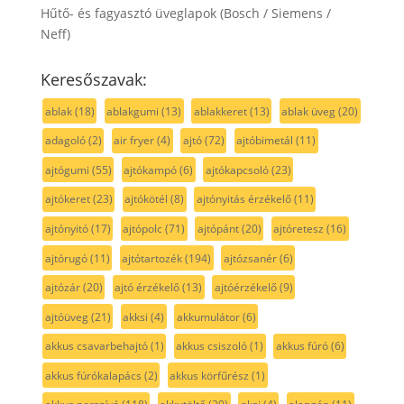
Hűtő- és fagyasztó üveglapok (Bosch / Siemens /
Neff)
Keresőszavak:
ablak
(18)
ablakgumi
(13)
ablakkeret
(13)
ablak üveg
(20)
adagoló
(2)
air fryer
(4)
ajtó
(72)
ajtóbimetál
(11)
ajtógumi
(55)
ajtókampó
(6)
ajtókapcsoló
(23)
ajtókeret
(23)
ajtókötél
(8)
ajtónyitás érzékelő
(11)
ajtónyitó
(17)
ajtópolc
(71)
ajtópánt
(20)
ajtóretesz
(16)
ajtórugó
(11)
ajtótartozék
(194)
ajtózsanér
(6)
ajtózár
(20)
ajtó érzékelő
(13)
ajtóérzékelő
(9)
ajtóüveg
(21)
akksi
(4)
akkumulátor
(6)
akkus csavarbehajtó
(1)
akkus csiszoló
(1)
akkus fúró
(6)
akkus fúrókalapács
(2)
akkus körfűrész
(1)