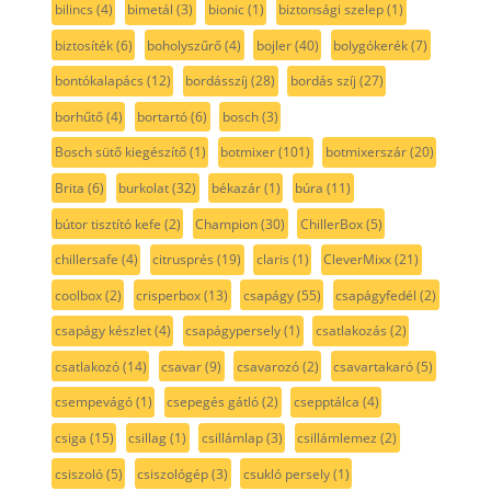
bilincs
(4)
bimetál
(3)
bionic
(1)
biztonsági szelep
(1)
biztosíték
(6)
boholyszűrő
(4)
bojler
(40)
bolygókerék
(7)
bontókalapács
(12)
bordásszíj
(28)
bordás szíj
(27)
borhűtő
(4)
bortartó
(6)
bosch
(3)
Bosch sütő kiegészítő
(1)
botmixer
(101)
botmixerszár
(20)
Brita
(6)
burkolat
(32)
békazár
(1)
búra
(11)
bútor tisztító kefe
(2)
Champion
(30)
ChillerBox
(5)
chillersafe
(4)
citrusprés
(19)
claris
(1)
CleverMixx
(21)
coolbox
(2)
crisperbox
(13)
csapágy
(55)
csapágyfedél
(2)
csapágy készlet
(4)
csapágypersely
(1)
csatlakozás
(2)
csatlakozó
(14)
csavar
(9)
csavarozó
(2)
csavartakaró
(5)
csempevágó
(1)
csepegés gátló
(2)
csepptálca
(4)
csiga
(15)
csillag
(1)
csillámlap
(3)
csillámlemez
(2)
csiszoló
(5)
csiszológép
(3)
csukló persely
(1)