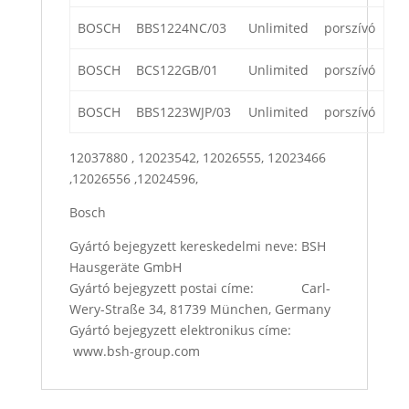
BOSCH
BBS1224NC/03
Unlimited
porszívó
BOSCH
BCS122GB/01
Unlimited
porszívó
BOSCH
BBS1223WJP/03
Unlimited
porszívó
12037880 , 12023542, 12026555, 12023466
,12026556 ,12024596,
Bosch
Gyártó bejegyzett kereskedelmi neve: BSH
Hausgeräte GmbH
Gyártó bejegyzett postai címe: Carl-
Wery-Straße 34, 81739 München, Germany
Gyártó bejegyzett elektronikus címe:
www.bsh-group.com