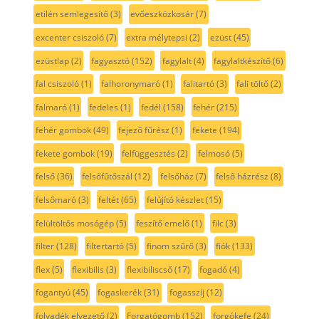
etilén semlegesítő
(3)
evőeszközkosár
(7)
excenter csiszoló
(7)
extra mélytepsi
(2)
ezüst
(45)
ezüstlap
(2)
fagyasztó
(152)
fagylalt
(4)
fagylaltkészítő
(6)
fal csiszoló
(1)
falhoronymaró
(1)
falitartó
(3)
fali töltő
(2)
falmaró
(1)
fedeles
(1)
fedél
(158)
fehér
(215)
fehér gombok
(49)
fejező fűrész
(1)
fekete
(194)
fekete gombok
(19)
felfüggesztés
(2)
felmosó
(5)
felső
(36)
felsőfűtőszál
(12)
felsőház
(7)
felső házrész
(8)
felsőmaró
(3)
feltét
(65)
felújító készlet
(15)
felültöltős mosógép
(5)
feszítő emelő
(1)
filc
(3)
filter
(128)
filtertartó
(5)
finom szűrő
(3)
fiók
(133)
flex
(5)
flexibilis
(3)
flexibiliscső
(17)
fogadó
(4)
fogantyú
(45)
fogaskerék
(31)
fogasszíj
(12)
folyadék elvezető
(2)
Forgatógomb
(152)
forgókefe
(24)