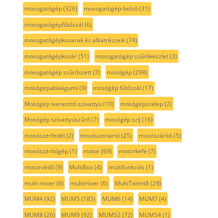
mosogatógép
(326)
mosogatógép-belső
(31)
mosogatógépfűtőszál
(6)
mosogatógépkosarak és alkatrészeik
(74)
mosogatógépkosár
(51)
mosogatógép szűrőkészlet
(3)
mosogatógép szűrőszett
(3)
mosógép
(298)
mosógépablakgumi
(9)
mosógép fűtőszál
(17)
Mosógép leeresztő szivattyú
(10)
mosógépszelep
(2)
Mosógép szivattyúszűrő
(7)
mosógép szíj
(16)
mosószerfedél
(2)
mosószertartó
(25)
mosószárító
(5)
mosószárítógép
(1)
motor
(69)
motorkefe
(7)
motorvédő
(9)
MultiBox
(4)
multifunkciós
(1)
multi mixer
(6)
multimixer
(6)
MultiTalent8
(29)
MUM4
(92)
MUM5
(185)
MUM6
(14)
MUM7
(4)
MUM8
(26)
MUM9
(92)
MUMS2
(72)
MUMS4
(1)