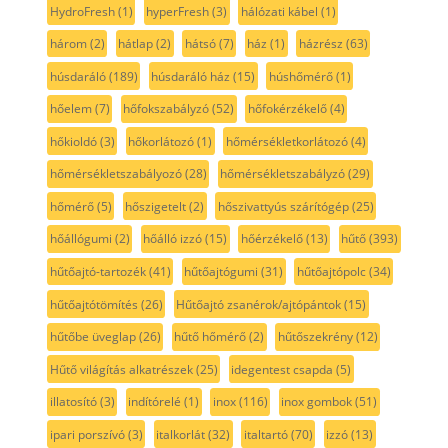
HydroFresh
(1)
hyperFresh
(3)
hálózati kábel
(1)
három
(2)
hátlap
(2)
hátsó
(7)
ház
(1)
házrész
(63)
húsdaráló
(189)
húsdaráló ház
(15)
húshőmérő
(1)
hőelem
(7)
hőfokszabályzó
(52)
hőfokérzékelő
(4)
hőkioldó
(3)
hőkorlátozó
(1)
hőmérsékletkorlátozó
(4)
hőmérsékletszabályozó
(28)
hőmérsékletszabályzó
(29)
hőmérő
(5)
hőszigetelt
(2)
hőszivattyús szárítógép
(25)
hőállógumi
(2)
hőálló izzó
(15)
hőérzékelő
(13)
hűtő
(393)
hűtőajtó-tartozék
(41)
hűtőajtógumi
(31)
hűtőajtópolc
(34)
hűtőajtótömítés
(26)
Hűtőajtó zsanérok/ajtópántok
(15)
hűtőbe üveglap
(26)
hűtő hőmérő
(2)
hűtőszekrény
(12)
Hűtő világítás alkatrészek
(25)
idegentest csapda
(5)
illatosító
(3)
indítórelé
(1)
inox
(116)
inox gombok
(51)
ipari porszívó
(3)
italkorlát
(32)
italtartó
(70)
izzó
(13)