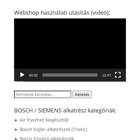
Webshop használati utasítás (videó):
Videólejátszó
00:00
02:47
Keresés
Keresés
a
következőre:
BOSCH / SIEMENS alkatrész kategóriák:
► Air fryerhez kiegészítők
► Bosch bojler alkatrészek (Tronic)
► Bosch Fűnyíró alkatrészek