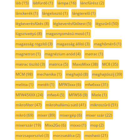
láb
(15)
lábfürdő
(1)
lámpa
(16)
láncfűrész
(2)
lánckerék
(1)
lángelosztó
(1)
lángterelő
(1)
légkeverésfűtés
(8)
légkeverésfűtőtest
(5)
légszűrő
(50)
lúgszivattyú
(8)
magasnyomású mosó
(1)
magasság rögzítő
(3)
magasság állító
(3)
maghőmérő
(1)
magnetron
(1)
magnézium anód
(4)
matrac
(1)
matrac tiszító
(3)
matrica
(5)
MaxoMixx
(38)
MC8
(35)
MCM
(98)
mechanika
(1)
meghajtó
(8)
meghajtószíj
(39)
melitta
(1)
metélt
(1)
MFW3xxx
(6)
mfw6xxx
(31)
MFW45XXX
(24)
mfws4
(5)
MFWS6
(9)
Miele
(1)
mikrofilter
(47)
mikrohullámú sütő
(41)
mikroszűrő
(51)
mikró
(69)
mixer
(89)
mixergép
(6)
mixer szár
(22)
mixerszár
(19)
Mixx2Go
(6)
mixxo
(1)
mop
(2)
morzsaporszívó
(3)
morzsatálca
(2)
mosható
(21)