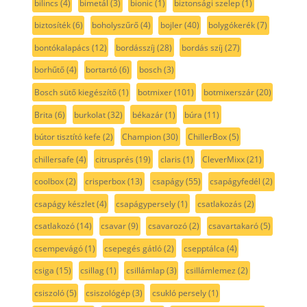
bilincs
(4)
bimetál
(3)
bionic
(1)
biztonsági szelep
(1)
biztosíték
(6)
boholyszűrő
(4)
bojler
(40)
bolygókerék
(7)
bontókalapács
(12)
bordásszíj
(28)
bordás szíj
(27)
borhűtő
(4)
bortartó
(6)
bosch
(3)
Bosch sütő kiegészítő
(1)
botmixer
(101)
botmixerszár
(20)
Brita
(6)
burkolat
(32)
békazár
(1)
búra
(11)
bútor tisztító kefe
(2)
Champion
(30)
ChillerBox
(5)
chillersafe
(4)
citrusprés
(19)
claris
(1)
CleverMixx
(21)
coolbox
(2)
crisperbox
(13)
csapágy
(55)
csapágyfedél
(2)
csapágy készlet
(4)
csapágypersely
(1)
csatlakozás
(2)
csatlakozó
(14)
csavar
(9)
csavarozó
(2)
csavartakaró
(5)
csempevágó
(1)
csepegés gátló
(2)
csepptálca
(4)
csiga
(15)
csillag
(1)
csillámlap
(3)
csillámlemez
(2)
csiszoló
(5)
csiszológép
(3)
csukló persely
(1)