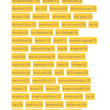
kávéautomata
(176)
kávébab
(1)
kávédaráló
(3)
kávéfőző
(207)
kés
(73)
késtartó
(33)
késtartó csavar
(2)
készlet
(106)
kétkörös
(1)
kétszintes
(3)
kézi gyalu
(7)
kézi körfűrész
(1)
kézimixer
(31)
kézi porszívó
(79)
kör
(4)
körfütés
(5)
körfűtőbetét
(4)
kör fűtőbetét
(4)
körfűtőszál
(4)
körkés
(15)
kötél
(11)
központi egység
(7)
középső
(3)
középső üveg
(1)
kúp
(6)
kúpkerék
(3)
külső
(26)
labirintustartály
(9)
lapos csap maró
(1)
laposszíj
(33)
lapostepsi
(14)
lapát
(9)
lasange
(2)
lassúprés
(4)
lassú prés
(4)
led
(1)
LED lámpa
(20)
leeresztő
(2)
leeresztő cső
(1)
leeresztő szivattyú
(10)
lefedés
(7)
lemez
(5)
lencse
(1)
lengéscsillapító
(14)
lengőkar
(6)
lengő szúrófűrész
(1)
leolvasztó
(4)
lila
(4)
logó
(5)
LowFrost
(5)
lyukasztó
(2)
lyuktárcsa
(34)