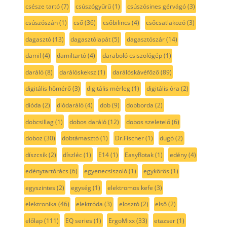
csésze tartó
(7)
csúszógyűrű
(1)
csúszósines gérvágó
(3)
csúszószán
(1)
cső
(36)
csőbilincs
(4)
csőcsatlakozó
(3)
dagasztó
(13)
dagasztólapát
(5)
dagasztószár
(14)
damil
(4)
damiltartó
(4)
daraboló csiszológép
(1)
daráló
(8)
darálóskeksz
(1)
darálóskávéfőző
(89)
digitális hőmérő
(3)
digitális mérleg
(1)
digitális óra
(2)
dióda
(2)
diódaráló
(4)
dob
(9)
dobborda
(2)
dobcsillag
(1)
dobos daráló
(12)
dobos szeletelő
(6)
doboz
(30)
dobtámasztó
(1)
Dr.Fischer
(1)
dugó
(2)
díszcsík
(2)
díszléc
(1)
E14
(1)
EasyRotak
(1)
edény
(4)
edénytartórács
(6)
egyenecsiszoló
(1)
egykörös
(1)
egyszintes
(2)
egység
(1)
elektromos kefe
(3)
elektronika
(46)
elektróda
(3)
elosztó
(2)
első
(2)
előlap
(111)
EQ series
(1)
ErgoMixx
(33)
etazser
(1)