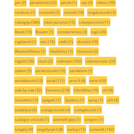
pár
(2)
páraelszívó
(22)
pároló
(1)
rajz
(3)
rekesz
(30)
rendszer
(1)
reszelelő
(5)
reszelő
(18)
rezgőcsiszoló
(3)
robotgép
(380)
robot porszívó
(15)
robotporszívó
(11)
Rotak
(15)
Roxxter
(1)
rozsdamentes
(3)
rugó
(30)
rugótartó
(1)
rács
(19)
rádió
(1)
résszívó
(18)
Rókafarkfűrész
(1)
rókafűrész
(1)
rózsaszín
(2)
rögzítő
(30)
röszti
(2)
rúdmixer
(102)
rúdmixerszár
(20)
sablon
(5)
sarokcsiszoló
(10)
sarokelem
(1)
sarokköszörű
(2)
serie2
(11)
serie 6
(6)
serie 8
(9)
side by side
(32)
Siemens
(218)
SilentMixx
(18)
skil
(8)
smoothie
(13)
spagetti
(1)
Spotless
(1)
spray
(1)
stift
(8)
szabályzó
(4)
szalagcsiszoló
(4)
szalagfeszítő
(1)
szalagos csiszoló
(1)
szatináló gép
(1)
szegecs
(1)
szegély
(4)
szegélynyíró
(8)
szelep
(13)
szeletelő
(142)