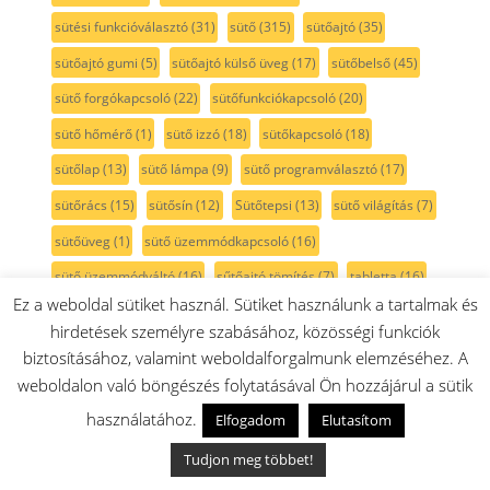
sütési funkcióválasztó
(31)
sütő
(315)
sütőajtó
(35)
sütőajtó gumi
(5)
sütőajtó külső üveg
(17)
sütőbelső
(45)
sütő forgókapcsoló
(22)
sütőfunkciókapcsoló
(20)
sütő hőmérő
(1)
sütő izzó
(18)
sütőkapcsoló
(18)
sütőlap
(13)
sütő lámpa
(9)
sütő programválasztó
(17)
sütőrács
(15)
sütősín
(12)
Sütőtepsi
(13)
sütő világítás
(7)
sütőüveg
(1)
sütő üzemmódkapcsoló
(16)
sütő üzemmódváltó
(16)
sűtőajtó tömítés
(7)
tabletta
(16)
Ez a weboldal sütiket használ. Sütiket használunk a tartalmak és
takarítógép
(66)
takaró
(3)
takarólemez
(2)
talp
(1)
hirdetések személyre szabásához, közösségi funkciók
tartozéktáska
(2)
tartály
(82)
tartó
(16)
tassimo
(41)
biztosításához, valamint weboldalforgalmunk elemzéséhez. A
TastyMoments
(3)
teafőző
(1)
tejcső
(5)
tejhabosító
(8)
weboldalon való böngészés folytatásával Ön hozzájárul a sütik
használatához.
tejtartó
(8)
tekercs
(2)
tekercsfedél
(1)
teleszkópcső
(9)
Elfogadom
Elutasítom
teleszkópos sütősín
(12)
teljesítmény szabályzó
(1)
Tudjon meg többet!
tengely
(17)
tepsi
(35)
tepsi fedél
(3)
tepsitartó
(4)