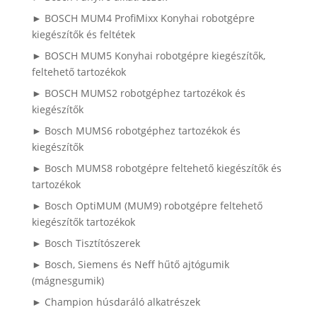
► BOSCH MUM4 ProfiMixx Konyhai robotgépre
kiegészítők és feltétek
► BOSCH MUM5 Konyhai robotgépre kiegészítők,
feltehető tartozékok
► BOSCH MUMS2 robotgéphez tartozékok és
kiegészítők
► Bosch MUMS6 robotgéphez tartozékok és
kiegészítők
► Bosch MUMS8 robotgépre feltehető kiegészítők és
tartozékok
► Bosch OptiMUM (MUM9) robotgépre feltehető
kiegészítők tartozékok
► Bosch Tisztítószerek
► Bosch, Siemens és Neff hűtő ajtógumik
(mágnesgumik)
► Champion húsdaráló alkatrészek