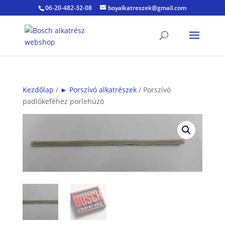
06-20-482-32-08
boyalkatreszek@gmail.com
Kezdőlap
/
► Porszívó alkatrészek
/ Porszívó
padlókeféhez porlehúzó