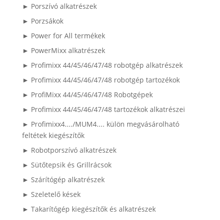
► Porszívó alkatrészek
► Porzsákok
► Power for All termékek
► PowerMixx alkatrészek
► Profimixx 44/45/46/47/48 robotgép alkatrészek
► Profimixx 44/45/46/47/48 robotgép tartozékok
► ProfiMixx 44/45/46/47/48 Robotgépek
► Profimixx 44/45/46/47/48 tartozékok alkatrészei
► Profimixx4..../MUM4.... külön megvásárolható
feltétek kiegészítők
► Robotporszívó alkatrészek
► Sütőtepsik és Grillrácsok
► Szárítógép alkatrészek
► Szeletelő kések
► Takarítógép kiegészítők és alkatrészek