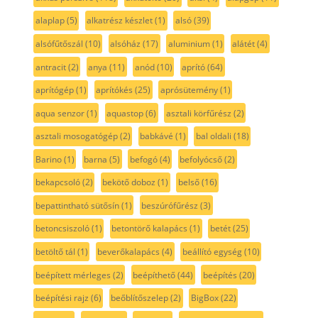
alaplap
(5)
alkatrész készlet
(1)
alsó
(39)
alsófűtőszál
(10)
alsóház
(17)
aluminium
(1)
alátét
(4)
antracit
(2)
anya
(11)
anód
(10)
aprító
(64)
aprítógép
(1)
aprítókés
(25)
aprósütemény
(1)
aqua senzor
(1)
aquastop
(6)
asztali körfűrész
(2)
asztali mosogatógép
(2)
babkávé
(1)
bal oldali
(18)
Barino
(1)
barna
(5)
befogó
(4)
befolyócső
(2)
bekapcsoló
(2)
bekötő doboz
(1)
belső
(16)
bepattintható sütősín
(1)
beszúrófűrész
(3)
betoncsiszoló
(1)
betontörő kalapács
(1)
betét
(25)
betöltő tál
(1)
beverőkalapács
(4)
beállító egység
(10)
beépített mérleges
(2)
beépíthető
(44)
beépítés
(20)
beépítési rajz
(6)
beőblítőszelep
(2)
BigBox
(22)