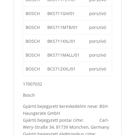
BOSCH
BKS711GH/01
porszívó
BOSCH
BKS711MTB/01
porszívó
BOSCH
BKS711XXL/01
porszívó
BOSCH
BKS711MALL/01
porszívó
BOSCH
BCS712XXL/01
porszívó
17007032
Bosch
Gyártó bejegyzett kereskedelmi neve: BSH
Hausgeräte GmbH
Gyártó bejegyzett postai címe: Carl-
Wery-Straße 34, 81739 München, Germany
Gyártó bejegyzett elektronikus címe: