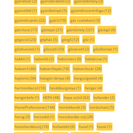
gyerekzár
(2)
gyorsdaraboló
(2)
gyorstokmány
(3)
gyorstöltő
(1)
gyúrókampó
(5)
gyümölcscentrifuga
(12)
gyümölcsprés
(22)
gyűrű
(10)
gáz csatlakozó
(3)
gázrózsa
(17)
gáztepsi
(21)
gáztűzhely
(321)
gázégő
(6)
gégecső
(23)
gépház
(5)
görgő
(12)
gőz
(1)
gőzkivezető
(1)
gőzsütő
(33)
gőzterelő
(2)
gőzállomás
(1)
habkő
(1)
habosító
(2)
habszivacs
(6)
habtárcsa
(1)
habverő
(46)
habverőlapát
(18)
habverőszár
(28)
hajtómű
(34)
halogén lámpa
(4)
hangszigetelő
(4)
harmonikacső
(10)
hasábburgonya
(1)
henger
(4)
hengerkefe
(1)
HEPA
(48)
hepa szűrő
(62)
hollander
(2)
HomeProfessional
(144)
homlokkerék
(3)
hordozható
(5)
horog
(3)
horzsakő
(1)
hosszbordás szíj
(28)
hosszbordásszíj
(16)
hurkatöltő
(6)
huzal
(1)
huzat
(1)