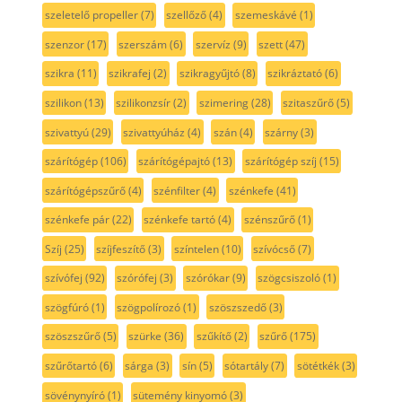
szeletelő propeller
(7)
szellőző
(4)
szemeskávé
(1)
szenzor
(17)
szerszám
(6)
szervíz
(9)
szett
(47)
szikra
(11)
szikrafej
(2)
szikragyűjtó
(8)
szikráztató
(6)
szilikon
(13)
szilikonzsír
(2)
szimering
(28)
szitaszűrő
(5)
szivattyú
(29)
szivattyúház
(4)
szán
(4)
szárny
(3)
szárítógép
(106)
szárítógépajtó
(13)
szárítógép szíj
(15)
szárítógépszűrő
(4)
szénfilter
(4)
szénkefe
(41)
szénkefe pár
(22)
szénkefe tartó
(4)
szénszűrő
(1)
Szíj
(25)
szíjfeszítő
(3)
színtelen
(10)
szívócső
(7)
szívófej
(92)
szórófej
(3)
szórókar
(9)
szögcsiszoló
(1)
szögfúró
(1)
szögpolírozó
(1)
szöszszedő
(3)
szöszszűrő
(5)
szürke
(36)
szűkítő
(2)
szűrő
(175)
szűrőtartó
(6)
sárga
(3)
sín
(5)
sótartály
(7)
sötétkék
(3)
sövénynyíró
(1)
sütemény kinyomó
(3)