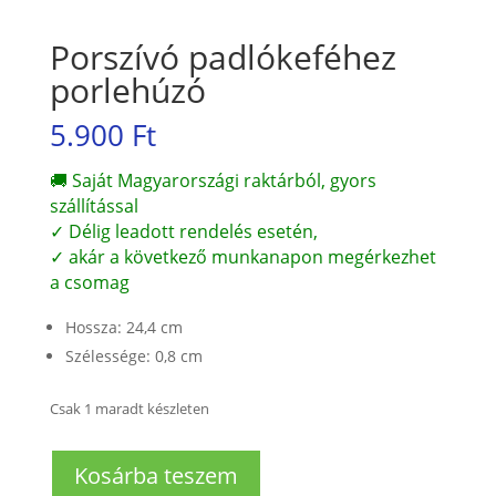
Porszívó padlókeféhez
porlehúzó
5.900
Ft
🚚 Saját Magyarországi raktárból, gyors
szállítással
✓ Délig leadott rendelés esetén,
✓ akár a következő munkanapon megérkezhet
a csomag
Hossza: 24,4 cm
Szélessége: 0,8 cm
Csak 1 maradt készleten
Porszívó
Kosárba teszem
padlókeféhez