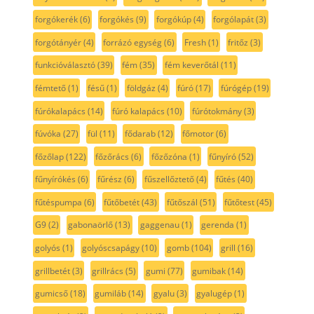
forgókerék
(6)
forgókés
(9)
forgókúp
(4)
forgólapát
(3)
forgótányér
(4)
forrázó egység
(6)
Fresh
(1)
fritőz
(3)
funkcióválasztó
(39)
fém
(35)
fém keverőtál
(11)
fémtető
(1)
fésű
(1)
földgáz
(4)
fúró
(17)
fúrógép
(19)
fúrókalapács
(14)
fúró kalapács
(10)
fúrótokmány
(3)
fúvóka
(27)
fül
(11)
fődarab
(12)
főmotor
(6)
főzőlap
(122)
főzőrács
(6)
főzőzóna
(1)
fűnyíró
(52)
fűnyírókés
(6)
fűrész
(6)
fűszellőztető
(4)
fűtés
(40)
fűtéspumpa
(6)
fűtőbetét
(43)
fűtőszál
(51)
fűtőtest
(45)
G9
(2)
gabonaörlő
(13)
gaggenau
(1)
gerenda
(1)
golyós
(1)
golyóscsapágy
(10)
gomb
(104)
grill
(16)
grillbetét
(3)
grillrács
(5)
gumi
(77)
gumibak
(14)
gumicső
(18)
gumiláb
(14)
gyalu
(3)
gyalugép
(1)