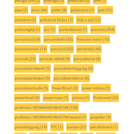
pezsgő szín
(2)
pihefogó
(3)
piheszűrő
(3)
pink
(1)
pipa
(2)
piros
(46)
pohár
(8)
pohártartó
(1)
polc
(51)
polckeret
(2)
polisztirol fűrész
(1)
Poly-v szíj
(12)
polírozógép
(1)
por
(1)
porleválasztó
(1)
porszívó
(454)
porszívócső
(9)
porszívókefe
(45)
Porszívó motor
(15)
porszívómotor
(14)
porszűrő
(62)
portartály
(46)
porzsák
(25)
porzsák nélküli
(9)
porzsáktartó
(8)
porzsáktartóbetét
(5)
porzsáktartóegység
(6)
porzsáktartóidom
(5)
porzsáktartókeret
(8)
porzsáktartóvilla
(5)
PowerBrush
(3)
power edition
(1)
powerforall
(6)
powermaxx
(1)
prizma
(1)
ProAnimal
(25)
profimixx / MUM44/45/46/47/48
(156)
profimixx / MUM44/45/46/47/48 keverő
(1)
propeller
(3)
préselőegység
(14)
PTC
(1)
pumpa
(21)
pálcahőmérő
(1)