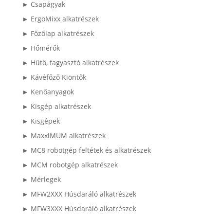
► Csapágyak
► ErgoMixx alkatrészek
► Főzőlap alkatrészek
► Hőmérők
► Hűtő, fagyasztó alkatrészek
► Kávéfőző Kiöntők
► Kenőanyagok
► Kisgép alkatrészek
► Kisgépek
► MaxxiMUM alkatrészek
► MC8 robotgép feltétek és alkatrészek
► MCM robotgép alkatrészek
► Mérlegek
► MFW2XXX Húsdaráló alkatrészek
► MFW3XXX Húsdaráló alkatrészek