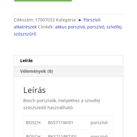
porlehúzó
mennyiség
Cikkszám:
17007032
Kategória:
► Porszívó
alkatrészek
Címkék:
akkus porszívó
,
porszívó
,
szívófej
,
szöszszűrő
Leírás
Vélemények (0)
Leírás
Bosch porszívók, melyekhez a szívófej
szöszszedő használható:
BOSCH
BSS711W/01
porszívó
BOSCH
BKS711PET/01
porszívó