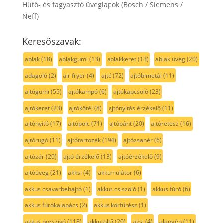
Hűtő- és fagyasztó üveglapok (Bosch / Siemens /
Neff)
Keresőszavak:
ablak
(18)
ablakgumi
(13)
ablakkeret
(13)
ablak üveg
(20)
adagoló
(2)
air fryer
(4)
ajtó
(72)
ajtóbimetál
(11)
ajtógumi
(55)
ajtókampó
(6)
ajtókapcsoló
(23)
ajtókeret
(23)
ajtókötél
(8)
ajtónyitás érzékelő
(11)
ajtónyitó
(17)
ajtópolc
(71)
ajtópánt
(20)
ajtóretesz
(16)
ajtórugó
(11)
ajtótartozék
(194)
ajtózsanér
(6)
ajtózár
(20)
ajtó érzékelő
(13)
ajtóérzékelő
(9)
ajtóüveg
(21)
akksi
(4)
akkumulátor
(6)
akkus csavarbehajtó
(1)
akkus csiszoló
(1)
akkus fúró
(6)
akkus fúrókalapács
(2)
akkus körfűrész
(1)
akkus porszívó
(118)
akkutöltő
(20)
aksi
(4)
alapgép
(11)