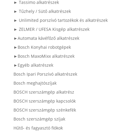
► Tassimo alkatrészek
► Tűzhely / Sütő alkatrészek
► Unlimited porszívó tartozékok és alkatrészek
► ZELMER / UFESA Kisgép alkatrészek
►Automata kávéfőző alkatrészek
►Bosch Konyhai robotgépek
►Bosch MaxoMixx alkatrészek
►Egyéb alkatrészek
Bosch Ipari Porszívó alkatrészek
Bosch meghajtószíjak
BOSCH szerszámgép alkatrész
BOSCH szerszámgép kapcsolók
BOSCH szerszámgép szénkefék
Bosch szerszámgép szíjak
Hűtő- és fagyasztó fiókok