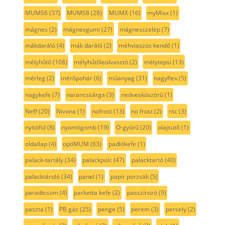
MUMS6
(37)
MUMS8
(28)
MUMX
(16)
myMixx
(1)
mágnes
(2)
mágnesgumi
(27)
mágnesszelep
(7)
mákdaráló
(4)
mák daráló
(2)
méhviaszos kendő
(1)
mélyhűtő
(108)
mélyhűtőleolvasztó
(2)
mélytepsi
(13)
mérleg
(2)
mérőpohár
(6)
műanyag
(31)
nagyflex
(5)
nagykefe
(7)
narancssárga
(3)
nedvesköszörű
(1)
Neff
(20)
Nivona
(1)
nofrost
(13)
no frost
(2)
ntc
(3)
nyitófül
(8)
nyomógomb
(19)
O-gyűrű
(20)
olajsütő
(1)
oldallap
(4)
optiMUM
(63)
padlókefe
(1)
palack-tartály
(34)
palackpolc
(47)
palacktartó
(40)
palacktároló
(34)
panel
(1)
papír porzsák
(5)
paradicsom
(4)
parketta kefe
(2)
passzírozó
(9)
paszta
(1)
PB gáz
(25)
penge
(5)
perem
(3)
persely
(2)