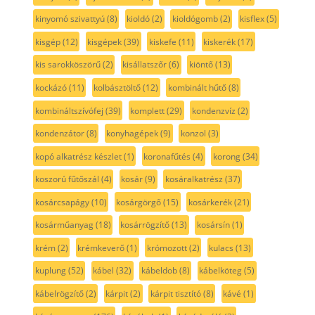
kinyomó szivattyú
(8)
kioldó
(2)
kioldógomb
(2)
kisflex
(5)
kisgép
(12)
kisgépek
(39)
kiskefe
(11)
kiskerék
(17)
kis sarokköszörű
(2)
kisállatszőr
(6)
kiöntő
(13)
kockázó
(11)
kolbásztöltő
(12)
kombinált hűtő
(8)
kombináltszívófej
(39)
komplett
(29)
kondenzvíz
(2)
kondenzátor
(8)
konyhagépek
(9)
konzol
(3)
kopó alkatrész készlet
(1)
koronafűtés
(4)
korong
(34)
koszorú fűtőszál
(4)
kosár
(9)
kosáralkatrész
(37)
kosárcsapágy
(10)
kosárgörgő
(15)
kosárkerék
(21)
kosárműanyag
(18)
kosárrögzítő
(13)
kosársín
(1)
krém
(2)
krémkeverő
(1)
krómozott
(2)
kulacs
(13)
kuplung
(52)
kábel
(32)
kábeldob
(8)
kábelköteg
(5)
kábelrögzítő
(2)
kárpit
(2)
kárpit tisztító
(8)
kávé
(1)