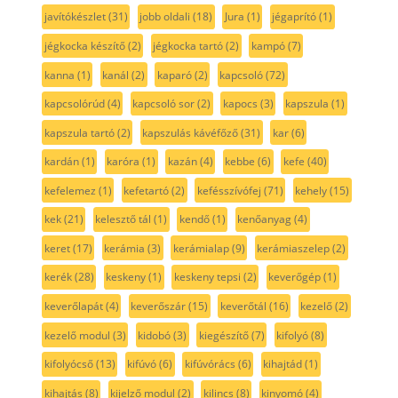
javítókészlet
(31)
jobb oldali
(18)
Jura
(1)
jégaprító
(1)
jégkocka készítő
(2)
jégkocka tartó
(2)
kampó
(7)
kanna
(1)
kanál
(2)
kaparó
(2)
kapcsoló
(72)
kapcsolórúd
(4)
kapcsoló sor
(2)
kapocs
(3)
kapszula
(1)
kapszula tartó
(2)
kapszulás kávéfőző
(31)
kar
(6)
kardán
(1)
karóra
(1)
kazán
(4)
kebbe
(6)
kefe
(40)
kefelemez
(1)
kefetartó
(2)
kefésszívófej
(71)
kehely
(15)
kek
(21)
kelesztő tál
(1)
kendő
(1)
kenőanyag
(4)
keret
(17)
kerámia
(3)
kerámialap
(9)
kerámiaszelep
(2)
kerék
(28)
keskeny
(1)
keskeny tepsi
(2)
keverőgép
(1)
keverőlapát
(4)
keverőszár
(15)
keverőtál
(16)
kezelő
(2)
kezelő modul
(3)
kidobó
(3)
kiegészítő
(7)
kifolyó
(8)
kifolyócső
(13)
kifúvó
(6)
kifúvórács
(6)
kihajtád
(1)
kihajtás
(8)
kijelző modul
(2)
kilincs
(8)
kinyomó
(4)