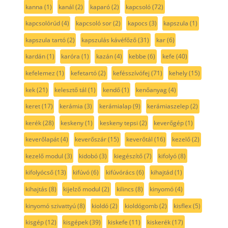
kanna
(1)
kanál
(2)
kaparó
(2)
kapcsoló
(72)
kapcsolórúd
(4)
kapcsoló sor
(2)
kapocs
(3)
kapszula
(1)
kapszula tartó
(2)
kapszulás kávéfőző
(31)
kar
(6)
kardán
(1)
karóra
(1)
kazán
(4)
kebbe
(6)
kefe
(40)
kefelemez
(1)
kefetartó
(2)
kefésszívófej
(71)
kehely
(15)
kek
(21)
kelesztő tál
(1)
kendő
(1)
kenőanyag
(4)
keret
(17)
kerámia
(3)
kerámialap
(9)
kerámiaszelep
(2)
kerék
(28)
keskeny
(1)
keskeny tepsi
(2)
keverőgép
(1)
keverőlapát
(4)
keverőszár
(15)
keverőtál
(16)
kezelő
(2)
kezelő modul
(3)
kidobó
(3)
kiegészítő
(7)
kifolyó
(8)
kifolyócső
(13)
kifúvó
(6)
kifúvórács
(6)
kihajtád
(1)
kihajtás
(8)
kijelző modul
(2)
kilincs
(8)
kinyomó
(4)
kinyomó szivattyú
(8)
kioldó
(2)
kioldógomb
(2)
kisflex
(5)
kisgép
(12)
kisgépek
(39)
kiskefe
(11)
kiskerék
(17)