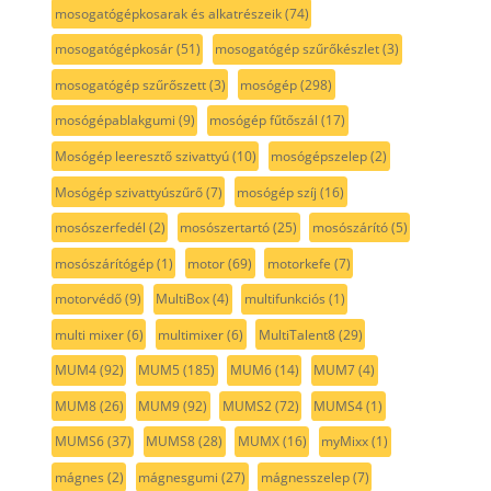
mosogatógépkosarak és alkatrészeik
(74)
mosogatógépkosár
(51)
mosogatógép szűrőkészlet
(3)
mosogatógép szűrőszett
(3)
mosógép
(298)
mosógépablakgumi
(9)
mosógép fűtőszál
(17)
Mosógép leeresztő szivattyú
(10)
mosógépszelep
(2)
Mosógép szivattyúszűrő
(7)
mosógép szíj
(16)
mosószerfedél
(2)
mosószertartó
(25)
mosószárító
(5)
mosószárítógép
(1)
motor
(69)
motorkefe
(7)
motorvédő
(9)
MultiBox
(4)
multifunkciós
(1)
multi mixer
(6)
multimixer
(6)
MultiTalent8
(29)
MUM4
(92)
MUM5
(185)
MUM6
(14)
MUM7
(4)
MUM8
(26)
MUM9
(92)
MUMS2
(72)
MUMS4
(1)
MUMS6
(37)
MUMS8
(28)
MUMX
(16)
myMixx
(1)
mágnes
(2)
mágnesgumi
(27)
mágnesszelep
(7)