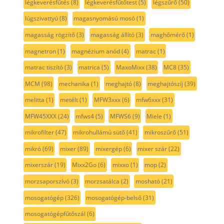
légkeverésfűtés
(8)
légkeverésfűtőtest
(5)
légszűrő
(50)
lúgszivattyú
(8)
magasnyomású mosó
(1)
magasság rögzítő
(3)
magasság állító
(3)
maghőmérő
(1)
magnetron
(1)
magnézium anód
(4)
matrac
(1)
matrac tiszító
(3)
matrica
(5)
MaxoMixx
(38)
MC8
(35)
MCM
(98)
mechanika
(1)
meghajtó
(8)
meghajtószíj
(39)
melitta
(1)
metélt
(1)
MFW3xxx
(6)
mfw6xxx
(31)
MFW45XXX
(24)
mfws4
(5)
MFWS6
(9)
Miele
(1)
mikrofilter
(47)
mikrohullámú sütő
(41)
mikroszűrő
(51)
mikró
(69)
mixer
(89)
mixergép
(6)
mixer szár
(22)
mixerszár
(19)
Mixx2Go
(6)
mixxo
(1)
mop
(2)
morzsaporszívó
(3)
morzsatálca
(2)
mosható
(21)
mosogatógép
(326)
mosogatógép-belső
(31)
mosogatógépfűtőszál
(6)