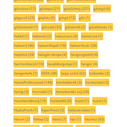
gázrózsa
(17)
gáztepsi
(21)
gáztűzhely
(321)
gázégő
(6)
gégecső
(23)
gépház
(5)
görgő
(12)
gőz
(1)
gőzkivezető
(1)
gőzsütő
(33)
gőzterelő
(2)
gőzállomás
(1)
habkő
(1)
habosító
(2)
habszivacs
(6)
habtárcsa
(1)
habverő
(46)
habverőlapát
(18)
habverőszár
(28)
hajtómű
(34)
halogén lámpa
(4)
hangszigetelő
(4)
harmonikacső
(10)
hasábburgonya
(1)
henger
(4)
hengerkefe
(1)
HEPA
(48)
hepa szűrő
(62)
hollander
(2)
HomeProfessional
(144)
homlokkerék
(3)
hordozható
(5)
horog
(3)
horzsakő
(1)
hosszbordás szíj
(28)
hosszbordásszíj
(16)
hurkatöltő
(6)
huzal
(1)
huzat
(1)
HydroFresh
(1)
hyperFresh
(3)
hálózati kábel
(1)
három
(2)
hátlap
(2)
hátsó
(7)
ház
(1)
házrész
(63)