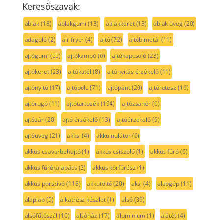
Keresőszavak:
ablak
(18)
ablakgumi
(13)
ablakkeret
(13)
ablak üveg
(20)
adagoló
(2)
air fryer
(4)
ajtó
(72)
ajtóbimetál
(11)
ajtógumi
(55)
ajtókampó
(6)
ajtókapcsoló
(23)
ajtókeret
(23)
ajtókötél
(8)
ajtónyitás érzékelő
(11)
ajtónyitó
(17)
ajtópolc
(71)
ajtópánt
(20)
ajtóretesz
(16)
ajtórugó
(11)
ajtótartozék
(194)
ajtózsanér
(6)
ajtózár
(20)
ajtó érzékelő
(13)
ajtóérzékelő
(9)
ajtóüveg
(21)
akksi
(4)
akkumulátor
(6)
akkus csavarbehajtó
(1)
akkus csiszoló
(1)
akkus fúró
(6)
akkus fúrókalapács
(2)
akkus körfűrész
(1)
akkus porszívó
(118)
akkutöltő
(20)
aksi
(4)
alapgép
(11)
alaplap
(5)
alkatrész készlet
(1)
alsó
(39)
alsófűtőszál
(10)
alsóház
(17)
aluminium
(1)
alátét
(4)