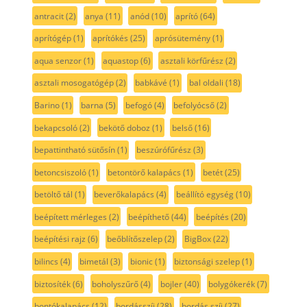
antracit
(2)
anya
(11)
anód
(10)
aprító
(64)
aprítógép
(1)
aprítókés
(25)
aprósütemény
(1)
aqua senzor
(1)
aquastop
(6)
asztali körfűrész
(2)
asztali mosogatógép
(2)
babkávé
(1)
bal oldali
(18)
Barino
(1)
barna
(5)
befogó
(4)
befolyócső
(2)
bekapcsoló
(2)
bekötő doboz
(1)
belső
(16)
bepattintható sütősín
(1)
beszúrófűrész
(3)
betoncsiszoló
(1)
betontörő kalapács
(1)
betét
(25)
betöltő tál
(1)
beverőkalapács
(4)
beállító egység
(10)
beépített mérleges
(2)
beépíthető
(44)
beépítés
(20)
beépítési rajz
(6)
beőblítőszelep
(2)
BigBox
(22)
bilincs
(4)
bimetál
(3)
bionic
(1)
biztonsági szelep
(1)
biztosíték
(6)
boholyszűrő
(4)
bojler
(40)
bolygókerék
(7)
bontókalapács
(12)
bordásszíj
(28)
bordás szíj
(27)