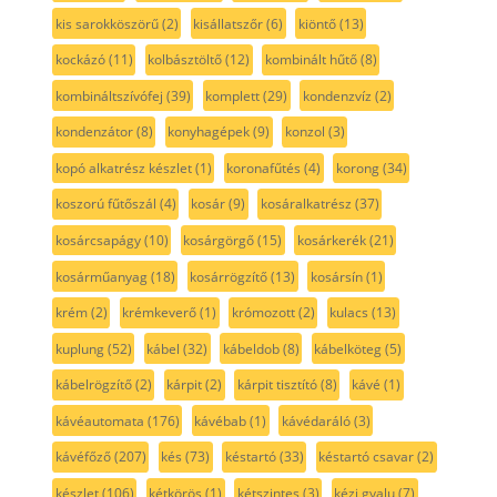
kis sarokköszörű
(2)
kisállatszőr
(6)
kiöntő
(13)
kockázó
(11)
kolbásztöltő
(12)
kombinált hűtő
(8)
kombináltszívófej
(39)
komplett
(29)
kondenzvíz
(2)
kondenzátor
(8)
konyhagépek
(9)
konzol
(3)
kopó alkatrész készlet
(1)
koronafűtés
(4)
korong
(34)
koszorú fűtőszál
(4)
kosár
(9)
kosáralkatrész
(37)
kosárcsapágy
(10)
kosárgörgő
(15)
kosárkerék
(21)
kosárműanyag
(18)
kosárrögzítő
(13)
kosársín
(1)
krém
(2)
krémkeverő
(1)
krómozott
(2)
kulacs
(13)
kuplung
(52)
kábel
(32)
kábeldob
(8)
kábelköteg
(5)
kábelrögzítő
(2)
kárpit
(2)
kárpit tisztító
(8)
kávé
(1)
kávéautomata
(176)
kávébab
(1)
kávédaráló
(3)
kávéfőző
(207)
kés
(73)
késtartó
(33)
késtartó csavar
(2)
készlet
(106)
kétkörös
(1)
kétszintes
(3)
kézi gyalu
(7)