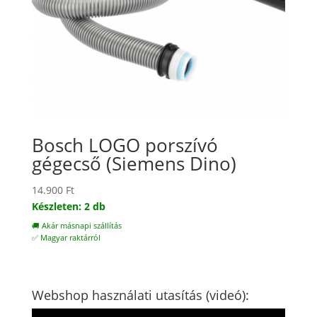
Bosch LOGO porszívó
gégecső (Siemens Dino)
14.900
Ft
Készleten: 2 db
🚚 Akár másnapi szállítás
✅ Magyar raktárról
Webshop használati utasítás (videó):
Videólejátszó