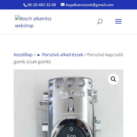
06-20-482-32-08
boyalkatreszek@gmail.com
Kezdőlap
/
► Porszívó alkatrészek
/ Porszívó kapcsoló
gomb (csak gomb)