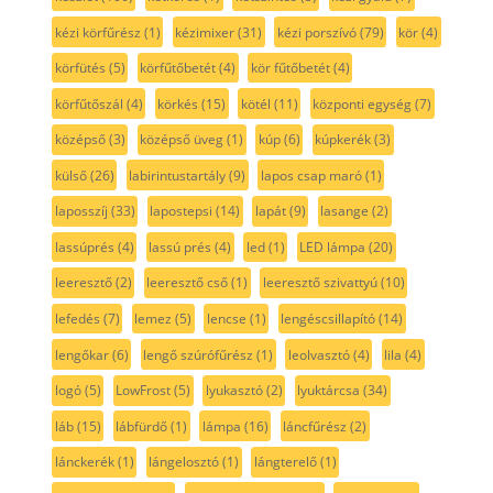
kézi körfűrész
(1)
kézimixer
(31)
kézi porszívó
(79)
kör
(4)
körfütés
(5)
körfűtőbetét
(4)
kör fűtőbetét
(4)
körfűtőszál
(4)
körkés
(15)
kötél
(11)
központi egység
(7)
középső
(3)
középső üveg
(1)
kúp
(6)
kúpkerék
(3)
külső
(26)
labirintustartály
(9)
lapos csap maró
(1)
laposszíj
(33)
lapostepsi
(14)
lapát
(9)
lasange
(2)
lassúprés
(4)
lassú prés
(4)
led
(1)
LED lámpa
(20)
leeresztő
(2)
leeresztő cső
(1)
leeresztő szivattyú
(10)
lefedés
(7)
lemez
(5)
lencse
(1)
lengéscsillapító
(14)
lengőkar
(6)
lengő szúrófűrész
(1)
leolvasztó
(4)
lila
(4)
logó
(5)
LowFrost
(5)
lyukasztó
(2)
lyuktárcsa
(34)
láb
(15)
lábfürdő
(1)
lámpa
(16)
láncfűrész
(2)
lánckerék
(1)
lángelosztó
(1)
lángterelő
(1)