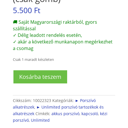
5.500
Ft
🚚 Saját Magyarországi raktárból, gyors
szállítással
✓ Délig leadott rendelés esetén,
✓ akár a következő munkanapon megérkezhet
a csomag
Csak 1 maradt készleten
Porszívó
Kosárba teszem
kapcsoló
gomb
(csak
gomb)
Cikkszám:
10022323
Kategóriák:
► Porszívó
mennyiség
alkatrészek
,
► Unlimited porszívó tartozékok és
alkatrészek
Címkék:
akkus porszívó
,
kapcsoló
,
kézi
porszívó
,
Unlimited