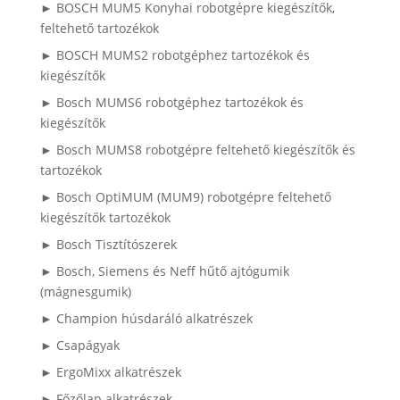
► BOSCH MUM5 Konyhai robotgépre kiegészítők,
feltehető tartozékok
► BOSCH MUMS2 robotgéphez tartozékok és
kiegészítők
► Bosch MUMS6 robotgéphez tartozékok és
kiegészítők
► Bosch MUMS8 robotgépre feltehető kiegészítők és
tartozékok
► Bosch OptiMUM (MUM9) robotgépre feltehető
kiegészítők tartozékok
► Bosch Tisztítószerek
► Bosch, Siemens és Neff hűtő ajtógumik
(mágnesgumik)
► Champion húsdaráló alkatrészek
► Csapágyak
► ErgoMixx alkatrészek
► Főzőlap alkatrészek