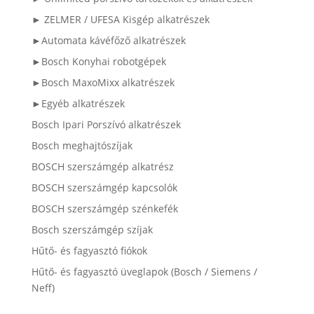
► ZELMER / UFESA Kisgép alkatrészek
►Automata kávéfőző alkatrészek
►Bosch Konyhai robotgépek
►Bosch MaxoMixx alkatrészek
►Egyéb alkatrészek
Bosch Ipari Porszívó alkatrészek
Bosch meghajtószíjak
BOSCH szerszámgép alkatrész
BOSCH szerszámgép kapcsolók
BOSCH szerszámgép szénkefék
Bosch szerszámgép szíjak
Hűtő- és fagyasztó fiókok
Hűtő- és fagyasztó üveglapok (Bosch / Siemens /
Neff)