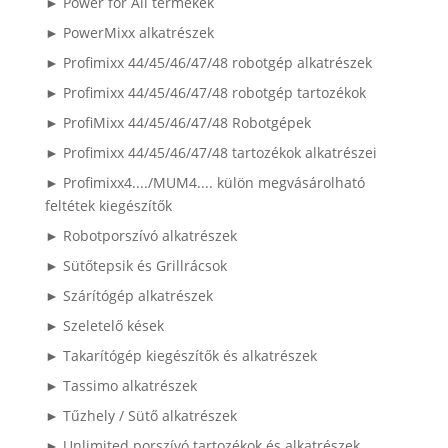
► Power for All termékek
► PowerMixx alkatrészek
► Profimixx 44/45/46/47/48 robotgép alkatrészek
► Profimixx 44/45/46/47/48 robotgép tartozékok
► ProfiMixx 44/45/46/47/48 Robotgépek
► Profimixx 44/45/46/47/48 tartozékok alkatrészei
► Profimixx4..../MUM4.... külön megvásárolható
feltétek kiegészítők
► Robotporszívó alkatrészek
► Sütőtepsik és Grillrácsok
► Szárítógép alkatrészek
► Szeletelő kések
► Takarítógép kiegészítők és alkatrészek
► Tassimo alkatrészek
► Tűzhely / Sütő alkatrészek
► Unlimited porszívó tartozékok és alkatrészek