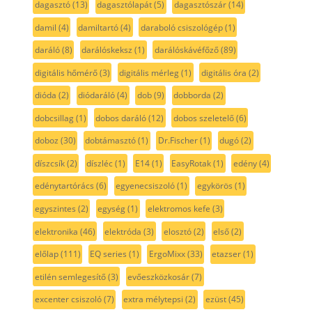
dagasztó
(13)
dagasztólapát
(5)
dagasztószár
(14)
damil
(4)
damiltartó
(4)
daraboló csiszológép
(1)
daráló
(8)
darálóskeksz
(1)
darálóskávéfőző
(89)
digitális hőmérő
(3)
digitális mérleg
(1)
digitális óra
(2)
dióda
(2)
diódaráló
(4)
dob
(9)
dobborda
(2)
dobcsillag
(1)
dobos daráló
(12)
dobos szeletelő
(6)
doboz
(30)
dobtámasztó
(1)
Dr.Fischer
(1)
dugó
(2)
díszcsík
(2)
díszléc
(1)
E14
(1)
EasyRotak
(1)
edény
(4)
edénytartórács
(6)
egyenecsiszoló
(1)
egykörös
(1)
egyszintes
(2)
egység
(1)
elektromos kefe
(3)
elektronika
(46)
elektróda
(3)
elosztó
(2)
első
(2)
előlap
(111)
EQ series
(1)
ErgoMixx
(33)
etazser
(1)
etilén semlegesítő
(3)
evőeszközkosár
(7)
excenter csiszoló
(7)
extra mélytepsi
(2)
ezüst
(45)