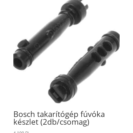
Bosch takarítógép fúvóka
készlet (2db/csomag)
4.100
Ft