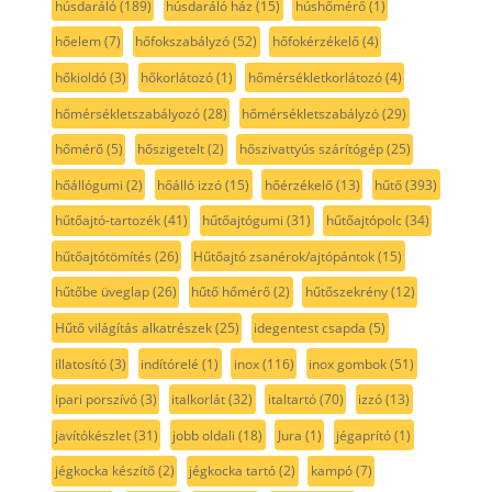
húsdaráló
(189)
húsdaráló ház
(15)
húshőmérő
(1)
hőelem
(7)
hőfokszabályzó
(52)
hőfokérzékelő
(4)
hőkioldó
(3)
hőkorlátozó
(1)
hőmérsékletkorlátozó
(4)
hőmérsékletszabályozó
(28)
hőmérsékletszabályzó
(29)
hőmérő
(5)
hőszigetelt
(2)
hőszivattyús szárítógép
(25)
hőállógumi
(2)
hőálló izzó
(15)
hőérzékelő
(13)
hűtő
(393)
hűtőajtó-tartozék
(41)
hűtőajtógumi
(31)
hűtőajtópolc
(34)
hűtőajtótömítés
(26)
Hűtőajtó zsanérok/ajtópántok
(15)
hűtőbe üveglap
(26)
hűtő hőmérő
(2)
hűtőszekrény
(12)
Hűtő világítás alkatrészek
(25)
idegentest csapda
(5)
illatosító
(3)
indítórelé
(1)
inox
(116)
inox gombok
(51)
ipari porszívó
(3)
italkorlát
(32)
italtartó
(70)
izzó
(13)
javítókészlet
(31)
jobb oldali
(18)
Jura
(1)
jégaprító
(1)
jégkocka készítő
(2)
jégkocka tartó
(2)
kampó
(7)