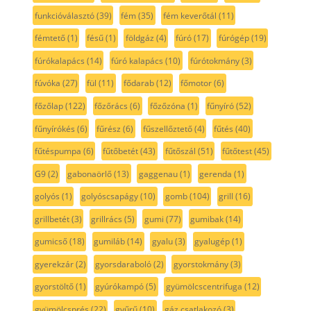
funkcióválasztó
(39)
fém
(35)
fém keverőtál
(11)
fémtető
(1)
fésű
(1)
földgáz
(4)
fúró
(17)
fúrógép
(19)
fúrókalapács
(14)
fúró kalapács
(10)
fúrótokmány
(3)
fúvóka
(27)
fül
(11)
fődarab
(12)
főmotor
(6)
főzőlap
(122)
főzőrács
(6)
főzőzóna
(1)
fűnyíró
(52)
fűnyírókés
(6)
fűrész
(6)
fűszellőztető
(4)
fűtés
(40)
fűtéspumpa
(6)
fűtőbetét
(43)
fűtőszál
(51)
fűtőtest
(45)
G9
(2)
gabonaörlő
(13)
gaggenau
(1)
gerenda
(1)
golyós
(1)
golyóscsapágy
(10)
gomb
(104)
grill
(16)
grillbetét
(3)
grillrács
(5)
gumi
(77)
gumibak
(14)
gumicső
(18)
gumiláb
(14)
gyalu
(3)
gyalugép
(1)
gyerekzár
(2)
gyorsdaraboló
(2)
gyorstokmány
(3)
gyorstöltő
(1)
gyúrókampó
(5)
gyümölcscentrifuga
(12)
gyümölcsprés
(22)
gyűrű
(10)
gáz csatlakozó
(3)