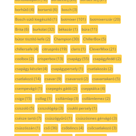
borhűtő
(4)
bortartó
(6)
bosch
(3)
Bosch sütő kiegészítő
(1)
botmixer
(101)
botmixerszár
(20)
Brita
(6)
burkolat
(32)
békazár
(1)
búra
(11)
bútor tisztító kefe
(2)
Champion
(30)
ChillerBox
(5)
chillersafe
(4)
citrusprés
(19)
claris
(1)
CleverMixx
(21)
coolbox
(2)
crisperbox
(13)
csapágy
(55)
csapágyfedél
(2)
csapágy készlet
(4)
csapágypersely
(1)
csatlakozás
(2)
csatlakozó
(14)
csavar
(9)
csavarozó
(2)
csavartakaró
(5)
csempevágó
(1)
csepegés gátló
(2)
csepptálca
(4)
csiga
(15)
csillag
(1)
csillámlap
(3)
csillámlemez
(2)
csiszoló
(5)
csiszológép
(3)
csukló persely
(1)
csésze tartó
(7)
csúszógyűrű
(1)
csúszósines gérvágó
(3)
csúszószán
(1)
cső
(36)
csőbilincs
(4)
csőcsatlakozó
(3)