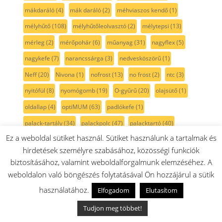
mákdaráló
(4)
mák daráló
(2)
méhviaszos kendő
(1)
mélyhűtő
(108)
mélyhűtőleolvasztó
(2)
mélytepsi
(13)
mérleg
(2)
mérőpohár
(6)
műanyag
(31)
nagyflex
(5)
nagykefe
(7)
narancssárga
(3)
nedvesköszörű
(1)
Neff
(20)
Nivona
(1)
nofrost
(13)
no frost
(2)
ntc
(3)
nyitófül
(8)
nyomógomb
(19)
O-gyűrű
(20)
olajsütő
(1)
oldallap
(4)
optiMUM
(63)
padlókefe
(1)
palack-tartály
(34)
palackpolc
(47)
palacktartó
(40)
Ez a weboldal sütiket használ. Sütiket használunk a tartalmak és
palacktároló
(34)
panel
(1)
papír porzsák
(5)
hirdetések személyre szabásához, közösségi funkciók
paradicsom
(4)
parketta kefe
(2)
passzírozó
(9)
biztosításához, valamint weboldalforgalmunk elemzéséhez. A
paszta
(1)
PB gáz
(25)
penge
(5)
perem
(3)
persely
(2)
weboldalon való böngészés folytatásával Ön hozzájárul a sütik
pezsgő szín
(2)
pihefogó
(3)
piheszűrő
(3)
pink
(1)
használatához.
Elfogadom
Elutasítom
pipa
(2)
piros
(46)
pohár
(8)
pohártartó
(1)
polc
(51)
Tudjon meg többet!
polckeret
(2)
polisztirol fűrész
(1)
Poly-v szíj
(12)