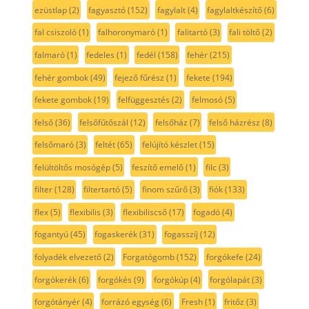
ezüstlap
(2)
fagyasztó
(152)
fagylalt
(4)
fagylaltkészítő
(6)
fal csiszoló
(1)
falhoronymaró
(1)
falitartó
(3)
fali töltő
(2)
falmaró
(1)
fedeles
(1)
fedél
(158)
fehér
(215)
fehér gombok
(49)
fejező fűrész
(1)
fekete
(194)
fekete gombok
(19)
felfüggesztés
(2)
felmosó
(5)
felső
(36)
felsőfűtőszál
(12)
felsőház
(7)
felső házrész
(8)
felsőmaró
(3)
feltét
(65)
felújító készlet
(15)
felültöltős mosógép
(5)
feszítő emelő
(1)
filc
(3)
filter
(128)
filtertartó
(5)
finom szűrő
(3)
fiók
(133)
flex
(5)
flexibilis
(3)
flexibiliscső
(17)
fogadó
(4)
fogantyú
(45)
fogaskerék
(31)
fogasszíj
(12)
folyadék elvezető
(2)
Forgatógomb
(152)
forgókefe
(24)
forgókerék
(6)
forgókés
(9)
forgókúp
(4)
forgólapát
(3)
forgótányér
(4)
forrázó egység
(6)
Fresh
(1)
fritőz
(3)