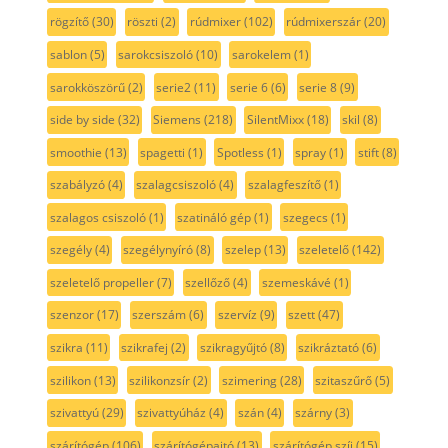
rögzítő
(30)
röszti
(2)
rúdmixer
(102)
rúdmixerszár
(20)
sablon
(5)
sarokcsiszoló
(10)
sarokelem
(1)
sarokköszörű
(2)
serie2
(11)
serie 6
(6)
serie 8
(9)
side by side
(32)
Siemens
(218)
SilentMixx
(18)
skil
(8)
smoothie
(13)
spagetti
(1)
Spotless
(1)
spray
(1)
stift
(8)
szabályzó
(4)
szalagcsiszoló
(4)
szalagfeszítő
(1)
szalagos csiszoló
(1)
szatináló gép
(1)
szegecs
(1)
szegély
(4)
szegélynyíró
(8)
szelep
(13)
szeletelő
(142)
szeletelő propeller
(7)
szellőző
(4)
szemeskávé
(1)
szenzor
(17)
szerszám
(6)
szervíz
(9)
szett
(47)
szikra
(11)
szikrafej
(2)
szikragyűjtó
(8)
szikráztató
(6)
szilikon
(13)
szilikonzsír
(2)
szimering
(28)
szitaszűrő
(5)
szivattyú
(29)
szivattyúház
(4)
szán
(4)
szárny
(3)
szárítógép
(106)
szárítógépajtó
(13)
szárítógép szíj
(15)