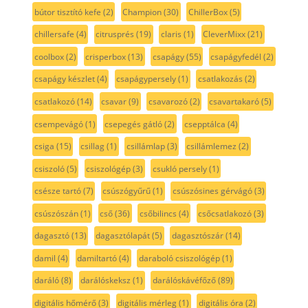
bútor tisztító kefe
(2)
Champion
(30)
ChillerBox
(5)
chillersafe
(4)
citrusprés
(19)
claris
(1)
CleverMixx
(21)
coolbox
(2)
crisperbox
(13)
csapágy
(55)
csapágyfedél
(2)
csapágy készlet
(4)
csapágypersely
(1)
csatlakozás
(2)
csatlakozó
(14)
csavar
(9)
csavarozó
(2)
csavartakaró
(5)
csempevágó
(1)
csepegés gátló
(2)
csepptálca
(4)
csiga
(15)
csillag
(1)
csillámlap
(3)
csillámlemez
(2)
csiszoló
(5)
csiszológép
(3)
csukló persely
(1)
csésze tartó
(7)
csúszógyűrű
(1)
csúszósines gérvágó
(3)
csúszószán
(1)
cső
(36)
csőbilincs
(4)
csőcsatlakozó
(3)
dagasztó
(13)
dagasztólapát
(5)
dagasztószár
(14)
damil
(4)
damiltartó
(4)
daraboló csiszológép
(1)
daráló
(8)
darálóskeksz
(1)
darálóskávéfőző
(89)
digitális hőmérő
(3)
digitális mérleg
(1)
digitális óra
(2)