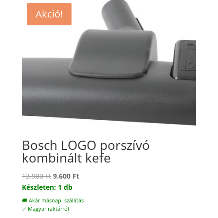
Akció!
Bosch LOGO porszívó
kombinált kefe
Original
Current
13.900
Ft
9.600
Ft
price
price
Készleten: 1 db
was:
is:
🚚 Akár másnapi szállítás
13.900 Ft.
9.600 Ft.
✅ Magyar raktárról