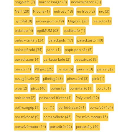
nagykefe
(7)
narancssárga
(3)
nedvesköszörű
(1)
Neff
(20)
Nivona
(1)
nofrost
(13)
no frost
(2)
ntc
(3)
nyitófül
(8)
nyomógomb
(19)
O-gyűrű
(20)
olajsütő
(1)
oldallap
(4)
optiMUM
(63)
padlókefe
(1)
palack-tartály
(34)
palackpolc
(47)
palacktartó
(40)
palacktároló
(34)
panel
(1)
papír porzsák
(5)
paradicsom
(4)
parketta kefe
(2)
passzírozó
(9)
paszta
(1)
PB gáz
(25)
penge
(5)
perem
(3)
persely
(2)
pezsgő szín
(2)
pihefogó
(3)
piheszűrő
(3)
pink
(1)
pipa
(2)
piros
(46)
pohár
(8)
pohártartó
(1)
polc
(51)
polckeret
(2)
polisztirol fűrész
(1)
Poly-v szíj
(12)
polírozógép
(1)
por
(1)
porleválasztó
(1)
porszívó
(454)
porszívócső
(9)
porszívókefe
(45)
Porszívó motor
(15)
porszívómotor
(14)
porszűrő
(62)
portartály
(46)