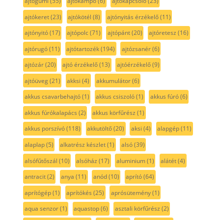
ajtógumi
(55)
ajtókampó
(6)
ajtókapcsoló
(23)
ajtókeret
(23)
ajtókötél
(8)
ajtónyitás érzékelő
(11)
ajtónyitó
(17)
ajtópolc
(71)
ajtópánt
(20)
ajtóretesz
(16)
ajtórugó
(11)
ajtótartozék
(194)
ajtózsanér
(6)
ajtózár
(20)
ajtó érzékelő
(13)
ajtóérzékelő
(9)
ajtóüveg
(21)
akksi
(4)
akkumulátor
(6)
akkus csavarbehajtó
(1)
akkus csiszoló
(1)
akkus fúró
(6)
akkus fúrókalapács
(2)
akkus körfűrész
(1)
akkus porszívó
(118)
akkutöltő
(20)
aksi
(4)
alapgép
(11)
alaplap
(5)
alkatrész készlet
(1)
alsó
(39)
alsófűtőszál
(10)
alsóház
(17)
aluminium
(1)
alátét
(4)
antracit
(2)
anya
(11)
anód
(10)
aprító
(64)
aprítógép
(1)
aprítókés
(25)
aprósütemény
(1)
aqua senzor
(1)
aquastop
(6)
asztali körfűrész
(2)