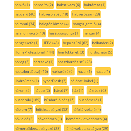
habkő
(1)
habosító
(2)
habszivacs
(6)
habtárcsa
(1)
habverő
(46)
habverőlapát
(18)
habverőszár
(28)
hajtómű
(34)
halogén lámpa
(4)
hangszigetelő
(4)
harmonikacső
(10)
hasábburgonya
(1)
henger
(4)
hengerkefe
(1)
HEPA
(48)
hepa szűrő
(62)
hollander
(2)
HomeProfessional
(144)
homlokkerék
(3)
hordozható
(5)
horog
(3)
horzsakő
(1)
hosszbordás szíj
(28)
hosszbordásszíj
(16)
hurkatöltő
(6)
huzal
(1)
huzat
(1)
HydroFresh
(1)
hyperFresh
(3)
hálózati kábel
(1)
három
(2)
hátlap
(2)
hátsó
(7)
ház
(1)
házrész
(63)
húsdaráló
(189)
húsdaráló ház
(15)
húshőmérő
(1)
hőelem
(7)
hőfokszabályzó
(52)
hőfokérzékelő
(4)
hőkioldó
(3)
hőkorlátozó
(1)
hőmérsékletkorlátozó
(4)
hőmérsékletszabályozó
(28)
hőmérsékletszabályzó
(29)