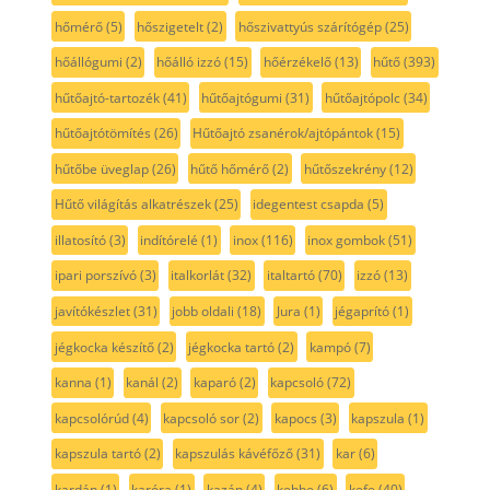
hőmérő
(5)
hőszigetelt
(2)
hőszivattyús szárítógép
(25)
hőállógumi
(2)
hőálló izzó
(15)
hőérzékelő
(13)
hűtő
(393)
hűtőajtó-tartozék
(41)
hűtőajtógumi
(31)
hűtőajtópolc
(34)
hűtőajtótömítés
(26)
Hűtőajtó zsanérok/ajtópántok
(15)
hűtőbe üveglap
(26)
hűtő hőmérő
(2)
hűtőszekrény
(12)
Hűtő világítás alkatrészek
(25)
idegentest csapda
(5)
illatosító
(3)
indítórelé
(1)
inox
(116)
inox gombok
(51)
ipari porszívó
(3)
italkorlát
(32)
italtartó
(70)
izzó
(13)
javítókészlet
(31)
jobb oldali
(18)
Jura
(1)
jégaprító
(1)
jégkocka készítő
(2)
jégkocka tartó
(2)
kampó
(7)
kanna
(1)
kanál
(2)
kaparó
(2)
kapcsoló
(72)
kapcsolórúd
(4)
kapcsoló sor
(2)
kapocs
(3)
kapszula
(1)
kapszula tartó
(2)
kapszulás kávéfőző
(31)
kar
(6)
kardán
(1)
karóra
(1)
kazán
(4)
kebbe
(6)
kefe
(40)