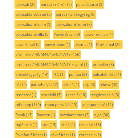
porzsák
(25)
porzsák nélküli
(9)
porzsáktartó
(8)
porzsáktartóbetét
(5)
porzsáktartóegység
(6)
porzsáktartóidom
(5)
porzsáktartókeret
(8)
porzsáktartóvilla
(5)
PowerBrush
(3)
power edition
(1)
powerforall
(6)
powermaxx
(1)
prizma
(1)
ProAnimal
(25)
profimixx / MUM44/45/46/47/48
(156)
profimixx / MUM44/45/46/47/48 keverő
(1)
propeller
(3)
préselőegység
(14)
PTC
(1)
pumpa
(21)
pálcahőmérő
(1)
pár
(2)
páraelszívó
(22)
pároló
(1)
rajz
(3)
rekesz
(30)
rendszer
(1)
reszelelő
(5)
reszelő
(18)
rezgőcsiszoló
(3)
robotgép
(380)
robot porszívó
(15)
robotporszívó
(11)
Rotak
(15)
Roxxter
(1)
rozsdamentes
(3)
rugó
(30)
rugótartó
(1)
rács
(19)
rádió
(1)
résszívó
(18)
Rókafarkfűrész
(1)
rókafűrész
(1)
rózsaszín
(2)