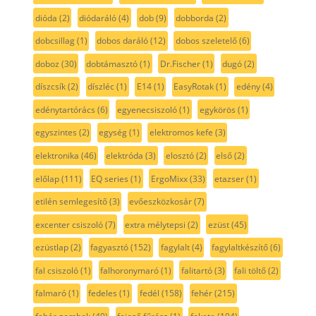
dióda
(2)
diódaráló
(4)
dob
(9)
dobborda
(2)
dobcsillag
(1)
dobos daráló
(12)
dobos szeletelő
(6)
doboz
(30)
dobtámasztó
(1)
Dr.Fischer
(1)
dugó
(2)
díszcsík
(2)
díszléc
(1)
E14
(1)
EasyRotak
(1)
edény
(4)
edénytartórács
(6)
egyenecsiszoló
(1)
egykörös
(1)
egyszintes
(2)
egység
(1)
elektromos kefe
(3)
elektronika
(46)
elektróda
(3)
elosztó
(2)
első
(2)
előlap
(111)
EQ series
(1)
ErgoMixx
(33)
etazser
(1)
etilén semlegesítő
(3)
evőeszközkosár
(7)
excenter csiszoló
(7)
extra mélytepsi
(2)
ezüst
(45)
ezüstlap
(2)
fagyasztó
(152)
fagylalt
(4)
fagylaltkészítő
(6)
fal csiszoló
(1)
falhoronymaró
(1)
falitartó
(3)
fali töltő
(2)
falmaró
(1)
fedeles
(1)
fedél
(158)
fehér
(215)