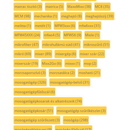
matrac tiszító
(3)
matrica
(5)
MaxoMixx
(38)
MC8
(35)
MCM
(98)
mechanika
(1)
meghajtó
(8)
meghajtószíj
(39)
melitta
(1)
metélt
(1)
MFW3xxx
(6)
mfw6xxx
(31)
MFW45XXX
(24)
mfws4
(5)
MFWS6
(9)
Miele
(1)
mikrofilter
(47)
mikrohullámú sütő
(41)
mikroszűrő
(51)
mikró
(69)
mixer
(89)
mixergép
(6)
mixer szár
(22)
mixerszár
(19)
Mixx2Go
(6)
mixxo
(1)
mop
(2)
morzsaporszívó
(3)
morzsatálca
(2)
mosható
(21)
mosogatógép
(326)
mosogatógép-belső
(31)
mosogatógépfűtőszál
(6)
mosogatógépkosarak és alkatrészeik
(74)
mosogatógépkosár
(51)
mosogatógép szűrőkészlet
(3)
mosogatógép szűrőszett
(3)
mosógép
(298)
mosógépablakgumi
(9)
mosógép fűtőszál
(17)