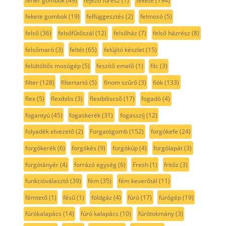
fehér gombok
(49)
fejező fűrész
(1)
fekete
(194)
fekete gombok
(19)
felfüggesztés
(2)
felmosó
(5)
felső
(36)
felsőfűtőszál
(12)
felsőház
(7)
felső házrész
(8)
felsőmaró
(3)
feltét
(65)
felújító készlet
(15)
felültöltős mosógép
(5)
feszítő emelő
(1)
filc
(3)
filter
(128)
filtertartó
(5)
finom szűrő
(3)
fiók
(133)
flex
(5)
flexibilis
(3)
flexibiliscső
(17)
fogadó
(4)
fogantyú
(45)
fogaskerék
(31)
fogasszíj
(12)
folyadék elvezető
(2)
Forgatógomb
(152)
forgókefe
(24)
forgókerék
(6)
forgókés
(9)
forgókúp
(4)
forgólapát
(3)
forgótányér
(4)
forrázó egység
(6)
Fresh
(1)
fritőz
(3)
funkcióválasztó
(39)
fém
(35)
fém keverőtál
(11)
fémtető
(1)
fésű
(1)
földgáz
(4)
fúró
(17)
fúrógép
(19)
fúrókalapács
(14)
fúró kalapács
(10)
fúrótokmány
(3)