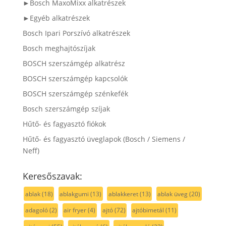
►Bosch MaxoMixx alkatrészek
►Egyéb alkatrészek
Bosch Ipari Porszívó alkatrészek
Bosch meghajtószíjak
BOSCH szerszámgép alkatrész
BOSCH szerszámgép kapcsolók
BOSCH szerszámgép szénkefék
Bosch szerszámgép szíjak
Hűtő- és fagyasztó fiókok
Hűtő- és fagyasztó üveglapok (Bosch / Siemens /
Neff)
Keresőszavak:
ablak
(18)
ablakgumi
(13)
ablakkeret
(13)
ablak üveg
(20)
adagoló
(2)
air fryer
(4)
ajtó
(72)
ajtóbimetál
(11)