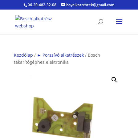
06-20-482-32-08
boyalkatreszek@gmail.com
Kezdőlap
/
► Porszívó alkatrészek
/ Bosch
takarítógéphez elektronika