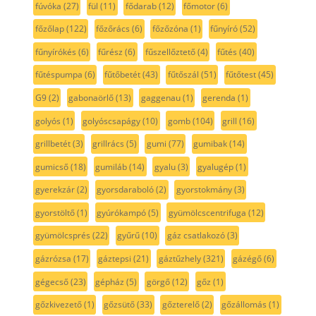
fúvóka
(27)
fül
(11)
fődarab
(12)
főmotor
(6)
főzőlap
(122)
főzőrács
(6)
főzőzóna
(1)
fűnyíró
(52)
fűnyírókés
(6)
fűrész
(6)
fűszellőztető
(4)
fűtés
(40)
fűtéspumpa
(6)
fűtőbetét
(43)
fűtőszál
(51)
fűtőtest
(45)
G9
(2)
gabonaörlő
(13)
gaggenau
(1)
gerenda
(1)
golyós
(1)
golyóscsapágy
(10)
gomb
(104)
grill
(16)
grillbetét
(3)
grillrács
(5)
gumi
(77)
gumibak
(14)
gumicső
(18)
gumiláb
(14)
gyalu
(3)
gyalugép
(1)
gyerekzár
(2)
gyorsdaraboló
(2)
gyorstokmány
(3)
gyorstöltő
(1)
gyúrókampó
(5)
gyümölcscentrifuga
(12)
gyümölcsprés
(22)
gyűrű
(10)
gáz csatlakozó
(3)
gázrózsa
(17)
gáztepsi
(21)
gáztűzhely
(321)
gázégő
(6)
gégecső
(23)
gépház
(5)
görgő
(12)
gőz
(1)
gőzkivezető
(1)
gőzsütő
(33)
gőzterelő
(2)
gőzállomás
(1)