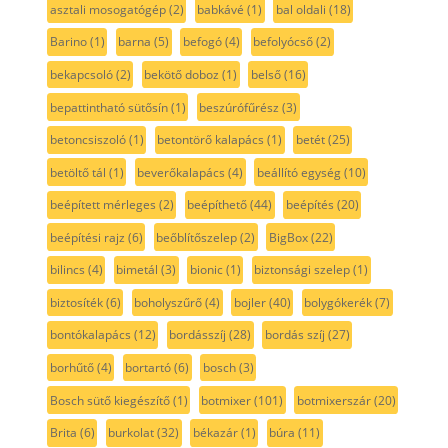
asztali mosogatógép
(2)
babkávé
(1)
bal oldali
(18)
Barino
(1)
barna
(5)
befogó
(4)
befolyócső
(2)
bekapcsoló
(2)
bekötő doboz
(1)
belső
(16)
bepattintható sütősín
(1)
beszúrófűrész
(3)
betoncsiszoló
(1)
betontörő kalapács
(1)
betét
(25)
betöltő tál
(1)
beverőkalapács
(4)
beállító egység
(10)
beépített mérleges
(2)
beépíthető
(44)
beépítés
(20)
beépítési rajz
(6)
beőblítőszelep
(2)
BigBox
(22)
bilincs
(4)
bimetál
(3)
bionic
(1)
biztonsági szelep
(1)
biztosíték
(6)
boholyszűrő
(4)
bojler
(40)
bolygókerék
(7)
bontókalapács
(12)
bordásszíj
(28)
bordás szíj
(27)
borhűtő
(4)
bortartó
(6)
bosch
(3)
Bosch sütő kiegészítő
(1)
botmixer
(101)
botmixerszár
(20)
Brita
(6)
burkolat
(32)
békazár
(1)
búra
(11)