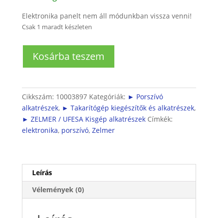
Elektronika panelt nem áll módunkban vissza venni!
Csak 1 maradt készleten
Bosch
Kosárba teszem
takarítógéphez
elektronika
mennyiség
Cikkszám:
10003897
Kategóriák:
► Porszívó
alkatrészek
,
► Takarítógép kiegészítők és alkatrészek
,
► ZELMER / UFESA Kisgép alkatrészek
Címkék:
elektronika
,
porszívó
,
Zelmer
Leírás
Vélemények (0)