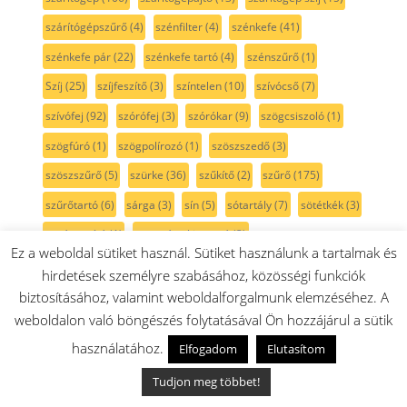
szárítógépszűrő
(4)
szénfilter
(4)
szénkefe
(41)
szénkefe pár
(22)
szénkefe tartó
(4)
szénszűrő
(1)
Szíj
(25)
szíjfeszítő
(3)
színtelen
(10)
szívócső
(7)
szívófej
(92)
szórófej
(3)
szórókar
(9)
szögcsiszoló
(1)
szögfúró
(1)
szögpolírozó
(1)
szöszszedő
(3)
szöszszűrő
(5)
szürke
(36)
szűkítő
(2)
szűrő
(175)
szűrőtartó
(6)
sárga
(3)
sín
(5)
sótartály
(7)
sötétkék
(3)
sövénynyíró
(1)
sütemény kinyomó
(3)
Ez a weboldal sütiket használ. Sütiket használunk a tartalmak és
sütési funkcióválasztó
(31)
sütő
(315)
sütőajtó
(35)
hirdetések személyre szabásához, közösségi funkciók
sütőajtó gumi
(5)
sütőajtó külső üveg
(17)
sütőbelső
(45)
biztosításához, valamint weboldalforgalmunk elemzéséhez. A
weboldalon való böngészés folytatásával Ön hozzájárul a sütik
sütő forgókapcsoló
(22)
sütőfunkciókapcsoló
(20)
használatához.
Elfogadom
Elutasítom
sütő hőmérő
(1)
sütő izzó
(18)
sütőkapcsoló
(18)
Tudjon meg többet!
sütőlap
(13)
sütő lámpa
(9)
sütő programválasztó
(17)