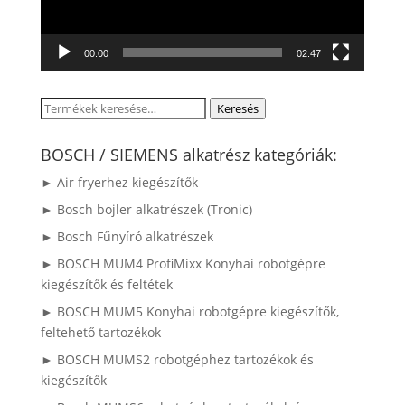
00:00
02:47
Keresés
Keresés
a
következőre:
BOSCH / SIEMENS alkatrész kategóriák:
► Air fryerhez kiegészítők
► Bosch bojler alkatrészek (Tronic)
► Bosch Fűnyíró alkatrészek
► BOSCH MUM4 ProfiMixx Konyhai robotgépre
kiegészítők és feltétek
► BOSCH MUM5 Konyhai robotgépre kiegészítők,
feltehető tartozékok
► BOSCH MUMS2 robotgéphez tartozékok és
kiegészítők