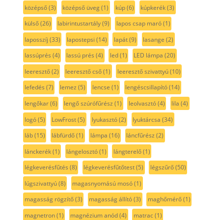
középső
(3)
középső üveg
(1)
kúp
(6)
kúpkerék
(3)
külső
(26)
labirintustartály
(9)
lapos csap maró
(1)
laposszíj
(33)
lapostepsi
(14)
lapát
(9)
lasange
(2)
lassúprés
(4)
lassú prés
(4)
led
(1)
LED lámpa
(20)
leeresztő
(2)
leeresztő cső
(1)
leeresztő szivattyú
(10)
lefedés
(7)
lemez
(5)
lencse
(1)
lengéscsillapító
(14)
lengőkar
(6)
lengő szúrófűrész
(1)
leolvasztó
(4)
lila
(4)
logó
(5)
LowFrost
(5)
lyukasztó
(2)
lyuktárcsa
(34)
láb
(15)
lábfürdő
(1)
lámpa
(16)
láncfűrész
(2)
lánckerék
(1)
lángelosztó
(1)
lángterelő
(1)
légkeverésfűtés
(8)
légkeverésfűtőtest
(5)
légszűrő
(50)
lúgszivattyú
(8)
magasnyomású mosó
(1)
magasság rögzítő
(3)
magasság állító
(3)
maghőmérő
(1)
magnetron
(1)
magnézium anód
(4)
matrac
(1)