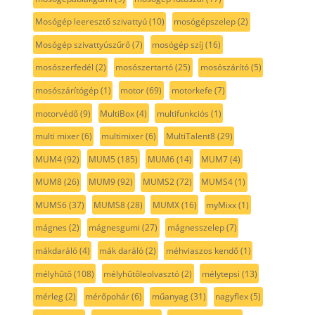
Mosógép leeresztő szivattyú
(10)
mosógépszelep
(2)
Mosógép szivattyúszűrő
(7)
mosógép szíj
(16)
mosószerfedél
(2)
mosószertartó
(25)
mosószárító
(5)
mosószárítógép
(1)
motor
(69)
motorkefe
(7)
motorvédő
(9)
MultiBox
(4)
multifunkciós
(1)
multi mixer
(6)
multimixer
(6)
MultiTalent8
(29)
MUM4
(92)
MUM5
(185)
MUM6
(14)
MUM7
(4)
MUM8
(26)
MUM9
(92)
MUMS2
(72)
MUMS4
(1)
MUMS6
(37)
MUMS8
(28)
MUMX
(16)
myMixx
(1)
mágnes
(2)
mágnesgumi
(27)
mágnesszelep
(7)
mákdaráló
(4)
mák daráló
(2)
méhviaszos kendő
(1)
mélyhűtő
(108)
mélyhűtőleolvasztó
(2)
mélytepsi
(13)
mérleg
(2)
mérőpohár
(6)
műanyag
(31)
nagyflex
(5)