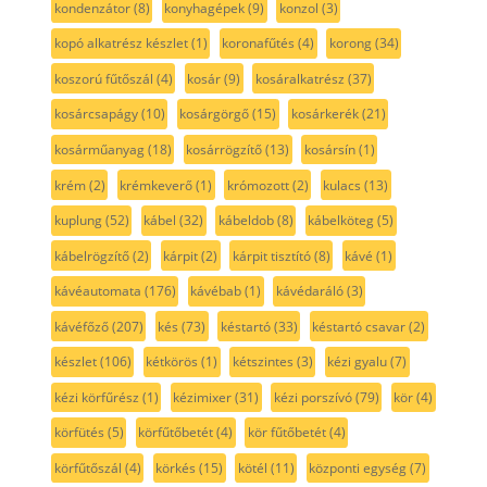
kondenzátor
(8)
konyhagépek
(9)
konzol
(3)
kopó alkatrész készlet
(1)
koronafűtés
(4)
korong
(34)
koszorú fűtőszál
(4)
kosár
(9)
kosáralkatrész
(37)
kosárcsapágy
(10)
kosárgörgő
(15)
kosárkerék
(21)
kosárműanyag
(18)
kosárrögzítő
(13)
kosársín
(1)
krém
(2)
krémkeverő
(1)
krómozott
(2)
kulacs
(13)
kuplung
(52)
kábel
(32)
kábeldob
(8)
kábelköteg
(5)
kábelrögzítő
(2)
kárpit
(2)
kárpit tisztító
(8)
kávé
(1)
kávéautomata
(176)
kávébab
(1)
kávédaráló
(3)
kávéfőző
(207)
kés
(73)
késtartó
(33)
késtartó csavar
(2)
készlet
(106)
kétkörös
(1)
kétszintes
(3)
kézi gyalu
(7)
kézi körfűrész
(1)
kézimixer
(31)
kézi porszívó
(79)
kör
(4)
körfütés
(5)
körfűtőbetét
(4)
kör fűtőbetét
(4)
körfűtőszál
(4)
körkés
(15)
kötél
(11)
központi egység
(7)