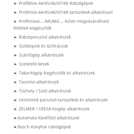
► ProfiMixx 44/45/46/47/48 Robotgépek
► Profimixx 44/45/46/47/48 tartozékok alkatrészei
► Profimixx4..../MUM4.... külön megvásárolható
feltétek kiegészítők
► Robotporszívó alkatrészek
► Sütőtepsik és Grillrácsok
► Szárítógép alkatrészek
► Szeletelő kések
► Takarítógép kiegészítők és alkatrészek
► Tassimo alkatrészek
► Tűzhely / Sütő alkatrészek
► Unlimited porszívó tartozékok és alkatrészek
► ZELMER / UFESA Kisgép alkatrészek
►Automata kávéfőző alkatrészek
►Bosch Konyhai robotgépek