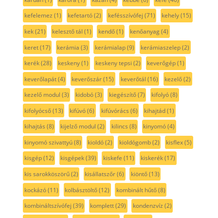
kefelemez
(1)
kefetartó
(2)
kefésszívófej
(71)
kehely
(15)
kek
(21)
kelesztő tál
(1)
kendő
(1)
kenőanyag
(4)
keret
(17)
kerámia
(3)
kerámialap
(9)
kerámiaszelep
(2)
kerék
(28)
keskeny
(1)
keskeny tepsi
(2)
keverőgép
(1)
keverőlapát
(4)
keverőszár
(15)
keverőtál
(16)
kezelő
(2)
kezelő modul
(3)
kidobó
(3)
kiegészítő
(7)
kifolyó
(8)
kifolyócső
(13)
kifúvó
(6)
kifúvórács
(6)
kihajtád
(1)
kihajtás
(8)
kijelző modul
(2)
kilincs
(8)
kinyomó
(4)
kinyomó szivattyú
(8)
kioldó
(2)
kioldógomb
(2)
kisflex
(5)
kisgép
(12)
kisgépek
(39)
kiskefe
(11)
kiskerék
(17)
kis sarokköszörű
(2)
kisállatszőr
(6)
kiöntő
(13)
kockázó
(11)
kolbásztöltő
(12)
kombinált hűtő
(8)
kombináltszívófej
(39)
komplett
(29)
kondenzvíz
(2)