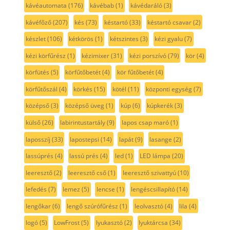
kávéautomata
(176)
kávébab
(1)
kávédaráló
(3)
kávéfőző
(207)
kés
(73)
késtartó
(33)
késtartó csavar
(2)
készlet
(106)
kétkörös
(1)
kétszintes
(3)
kézi gyalu
(7)
kézi körfűrész
(1)
kézimixer
(31)
kézi porszívó
(79)
kör
(4)
körfütés
(5)
körfűtőbetét
(4)
kör fűtőbetét
(4)
körfűtőszál
(4)
körkés
(15)
kötél
(11)
központi egység
(7)
középső
(3)
középső üveg
(1)
kúp
(6)
kúpkerék
(3)
külső
(26)
labirintustartály
(9)
lapos csap maró
(1)
laposszíj
(33)
lapostepsi
(14)
lapát
(9)
lasange
(2)
lassúprés
(4)
lassú prés
(4)
led
(1)
LED lámpa
(20)
leeresztő
(2)
leeresztő cső
(1)
leeresztő szivattyú
(10)
lefedés
(7)
lemez
(5)
lencse
(1)
lengéscsillapító
(14)
lengőkar
(6)
lengő szúrófűrész
(1)
leolvasztó
(4)
lila
(4)
logó
(5)
LowFrost
(5)
lyukasztó
(2)
lyuktárcsa
(34)