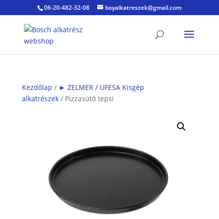
06-20-482-32-08
boyalkatreszek@gmail.com
Kezdőlap
/
► ZELMER / UFESA Kisgép
alkatrészek
/ Pizzasütő tepsi