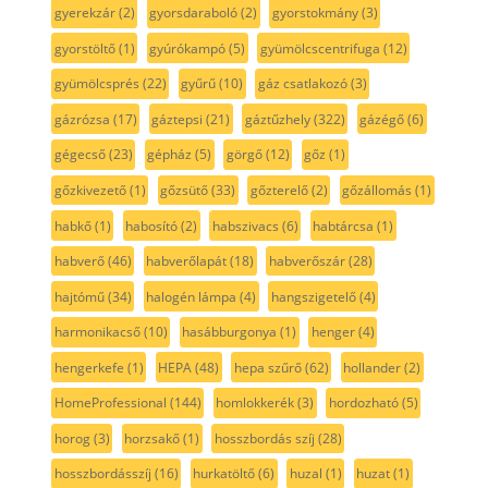
gyerekzár
(2)
gyorsdaraboló
(2)
gyorstokmány
(3)
gyorstöltő
(1)
gyúrókampó
(5)
gyümölcscentrifuga
(12)
gyümölcsprés
(22)
gyűrű
(10)
gáz csatlakozó
(3)
gázrózsa
(17)
gáztepsi
(21)
gáztűzhely
(322)
gázégő
(6)
gégecső
(23)
gépház
(5)
görgő
(12)
gőz
(1)
gőzkivezető
(1)
gőzsütő
(33)
gőzterelő
(2)
gőzállomás
(1)
habkő
(1)
habosító
(2)
habszivacs
(6)
habtárcsa
(1)
habverő
(46)
habverőlapát
(18)
habverőszár
(28)
hajtómű
(34)
halogén lámpa
(4)
hangszigetelő
(4)
harmonikacső
(10)
hasábburgonya
(1)
henger
(4)
hengerkefe
(1)
HEPA
(48)
hepa szűrő
(62)
hollander
(2)
HomeProfessional
(144)
homlokkerék
(3)
hordozható
(5)
horog
(3)
horzsakő
(1)
hosszbordás szíj
(28)
hosszbordásszíj
(16)
hurkatöltő
(6)
huzal
(1)
huzat
(1)