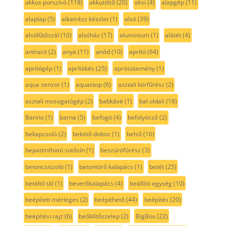
akkus porszívó
(118)
akkutöltő
(20)
aksi
(4)
alapgép
(11)
alaplap
(5)
alkatrész készlet
(1)
alsó
(39)
alsófűtőszál
(10)
alsóház
(17)
aluminium
(1)
alátét
(4)
antracit
(2)
anya
(11)
anód
(10)
aprító
(64)
aprítógép
(1)
aprítókés
(25)
aprósütemény
(1)
aqua senzor
(1)
aquastop
(6)
asztali körfűrész
(2)
asztali mosogatógép
(2)
babkávé
(1)
bal oldali
(18)
Barino
(1)
barna
(5)
befogó
(4)
befolyócső
(2)
bekapcsoló
(2)
bekötő doboz
(1)
belső
(16)
bepattintható sütősín
(1)
beszúrófűrész
(3)
betoncsiszoló
(1)
betontörő kalapács
(1)
betét
(25)
betöltő tál
(1)
beverőkalapács
(4)
beállító egység
(10)
beépített mérleges
(2)
beépíthető
(44)
beépítés
(20)
beépítési rajz
(6)
beőblítőszelep
(2)
BigBox
(22)