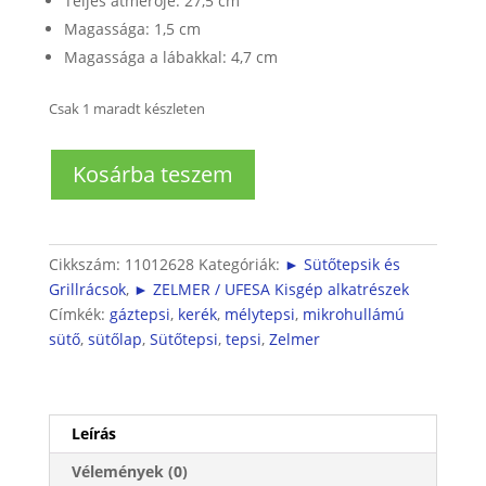
Teljes átmérője: 27,5 cm
Magassága: 1,5 cm
Magassága a lábakkal: 4,7 cm
Csak 1 maradt készleten
Pizzasütő
Kosárba teszem
tepsi
mennyiség
Cikkszám:
11012628
Kategóriák:
► Sütőtepsik és
Grillrácsok
,
► ZELMER / UFESA Kisgép alkatrészek
Címkék:
gáztepsi
,
kerék
,
mélytepsi
,
mikrohullámú
sütő
,
sütőlap
,
Sütőtepsi
,
tepsi
,
Zelmer
Leírás
Vélemények (0)