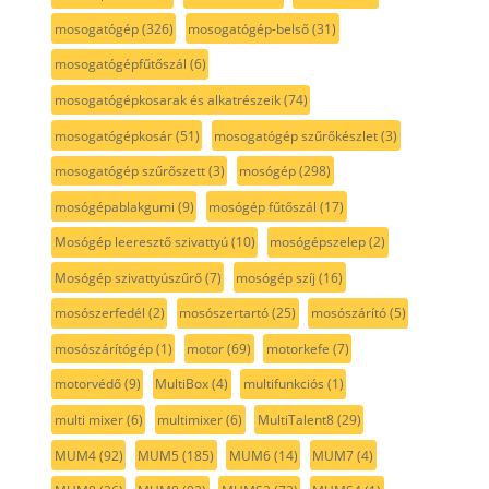
mosogatógép
(326)
mosogatógép-belső
(31)
mosogatógépfűtőszál
(6)
mosogatógépkosarak és alkatrészeik
(74)
mosogatógépkosár
(51)
mosogatógép szűrőkészlet
(3)
mosogatógép szűrőszett
(3)
mosógép
(298)
mosógépablakgumi
(9)
mosógép fűtőszál
(17)
Mosógép leeresztő szivattyú
(10)
mosógépszelep
(2)
Mosógép szivattyúszűrő
(7)
mosógép szíj
(16)
mosószerfedél
(2)
mosószertartó
(25)
mosószárító
(5)
mosószárítógép
(1)
motor
(69)
motorkefe
(7)
motorvédő
(9)
MultiBox
(4)
multifunkciós
(1)
multi mixer
(6)
multimixer
(6)
MultiTalent8
(29)
MUM4
(92)
MUM5
(185)
MUM6
(14)
MUM7
(4)