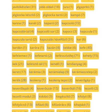
javítókészlet
(31)
jobb oldali
(18)
Jura
(1)
jégaprító
(1)
jégkocka készítő
(2)
jégkocka tartó
(2)
kampó
(7)
kanna
(1)
kanál
(2)
kaparó
(2)
kapcsoló
(72)
kapcsolórúd
(4)
kapcsoló sor
(2)
kapocs
(3)
kapszula
(1)
kapszula tartó
(2)
kapszulás kávéfőző
(31)
kar
(6)
kardán
(1)
karóra
(1)
kazán
(4)
kebbe
(6)
kefe
(40)
kefelemez
(1)
kefetartó
(2)
kefésszívófej
(71)
kehely
(15)
kek
(21)
kelesztő tál
(1)
kendő
(1)
kenőanyag
(4)
keret
(17)
kerámia
(3)
kerámialap
(9)
kerámiaszelep
(2)
kerék
(28)
keskeny
(1)
keskeny tepsi
(2)
keverőgép
(1)
keverőlapát
(4)
keverőszár
(15)
keverőtál
(16)
kezelő
(2)
kezelő modul
(3)
kidobó
(3)
kiegészítő
(7)
kifolyó
(8)
kifolyócső
(13)
kifúvó
(6)
kifúvórács
(6)
kihajtád
(1)