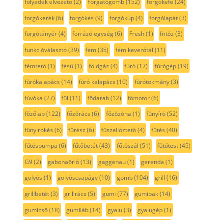
folyadék elvezető
(2)
Forgatógomb
(152)
forgókefe
(24)
forgókerék
(6)
forgókés
(9)
forgókúp
(4)
forgólapát
(3)
forgótányér
(4)
forrázó egység
(6)
Fresh
(1)
fritőz
(3)
funkcióválasztó
(39)
fém
(35)
fém keverőtál
(11)
fémtető
(1)
fésű
(1)
földgáz
(4)
fúró
(17)
fúrógép
(19)
fúrókalapács
(14)
fúró kalapács
(10)
fúrótokmány
(3)
fúvóka
(27)
fül
(11)
fődarab
(12)
főmotor
(6)
főzőlap
(122)
főzőrács
(6)
főzőzóna
(1)
fűnyíró
(52)
fűnyírókés
(6)
fűrész
(6)
fűszellőztető
(4)
fűtés
(40)
fűtéspumpa
(6)
fűtőbetét
(43)
fűtőszál
(51)
fűtőtest
(45)
G9
(2)
gabonaörlő
(13)
gaggenau
(1)
gerenda
(1)
golyós
(1)
golyóscsapágy
(10)
gomb
(104)
grill
(16)
grillbetét
(3)
grillrács
(5)
gumi
(77)
gumibak
(14)
gumicső
(18)
gumiláb
(14)
gyalu
(3)
gyalugép
(1)