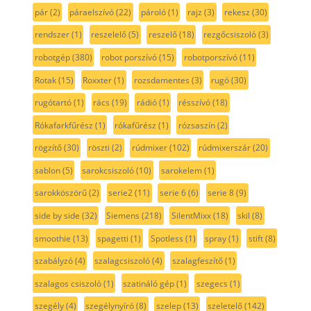
pár
(2)
páraelszívó
(22)
pároló
(1)
rajz
(3)
rekesz
(30)
rendszer
(1)
reszelelő
(5)
reszelő
(18)
rezgőcsiszoló
(3)
robotgép
(380)
robot porszívó
(15)
robotporszívó
(11)
Rotak
(15)
Roxxter
(1)
rozsdamentes
(3)
rugó
(30)
rugótartó
(1)
rács
(19)
rádió
(1)
résszívó
(18)
Rókafarkfűrész
(1)
rókafűrész
(1)
rózsaszín
(2)
rögzítő
(30)
röszti
(2)
rúdmixer
(102)
rúdmixerszár
(20)
sablon
(5)
sarokcsiszoló
(10)
sarokelem
(1)
sarokköszörű
(2)
serie2
(11)
serie 6
(6)
serie 8
(9)
side by side
(32)
Siemens
(218)
SilentMixx
(18)
skil
(8)
smoothie
(13)
spagetti
(1)
Spotless
(1)
spray
(1)
stift
(8)
szabályzó
(4)
szalagcsiszoló
(4)
szalagfeszítő
(1)
szalagos csiszoló
(1)
szatináló gép
(1)
szegecs
(1)
szegély
(4)
szegélynyíró
(8)
szelep
(13)
szeletelő
(142)