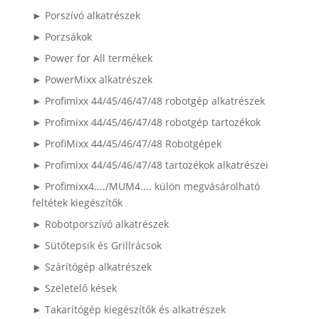
► Porszívó alkatrészek
► Porzsákok
► Power for All termékek
► PowerMixx alkatrészek
► Profimixx 44/45/46/47/48 robotgép alkatrészek
► Profimixx 44/45/46/47/48 robotgép tartozékok
► ProfiMixx 44/45/46/47/48 Robotgépek
► Profimixx 44/45/46/47/48 tartozékok alkatrészei
► Profimixx4..../MUM4.... külön megvásárolható
feltétek kiegészítők
► Robotporszívó alkatrészek
► Sütőtepsik és Grillrácsok
► Szárítógép alkatrészek
► Szeletelő kések
► Takarítógép kiegészítők és alkatrészek