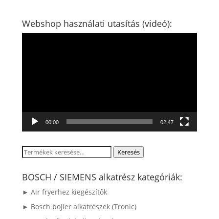
Webshop használati utasítás (videó):
Videólejátszó
00:00
02:47
Keresés
Keresés
a
következőre:
BOSCH / SIEMENS alkatrész kategóriák:
► Air fryerhez kiegészítők
► Bosch bojler alkatrészek (Tronic)