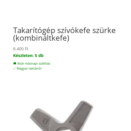
Takarítógép szívókefe szürke
(kombináltkefe)
8.400
Ft
Készleten: 5 db
🚚 Akár másnapi szállítás
✅ Magyar raktárról