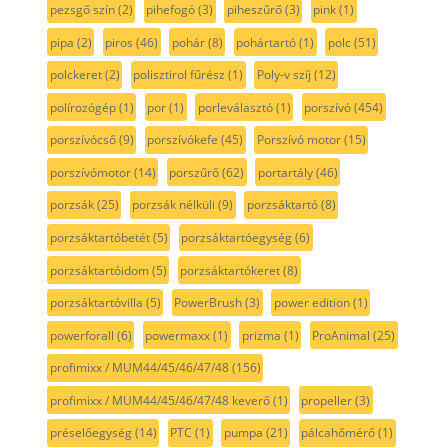
pezsgő szín
(2)
pihefogó
(3)
piheszűrő
(3)
pink
(1)
pipa
(2)
piros
(46)
pohár
(8)
pohártartó
(1)
polc
(51)
polckeret
(2)
polisztirol fűrész
(1)
Poly-v szíj
(12)
polírozógép
(1)
por
(1)
porleválasztó
(1)
porszívó
(454)
porszívócső
(9)
porszívókefe
(45)
Porszívó motor
(15)
porszívómotor
(14)
porszűrő
(62)
portartály
(46)
porzsák
(25)
porzsák nélküli
(9)
porzsáktartó
(8)
porzsáktartóbetét
(5)
porzsáktartóegység
(6)
porzsáktartóidom
(5)
porzsáktartókeret
(8)
porzsáktartóvilla
(5)
PowerBrush
(3)
power edition
(1)
powerforall
(6)
powermaxx
(1)
prizma
(1)
ProAnimal
(25)
profimixx / MUM44/45/46/47/48
(156)
profimixx / MUM44/45/46/47/48 keverő
(1)
propeller
(3)
préselőegység
(14)
PTC
(1)
pumpa
(21)
pálcahőmérő
(1)