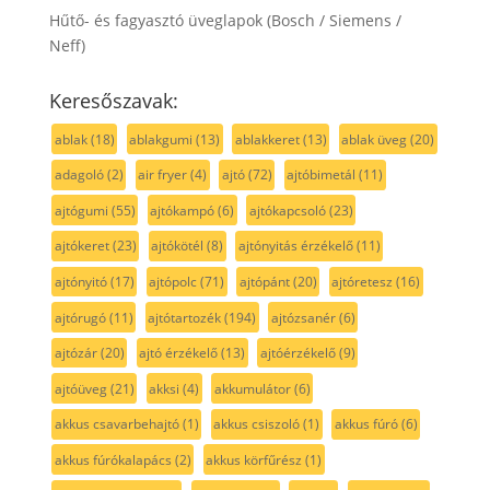
Hűtő- és fagyasztó üveglapok (Bosch / Siemens /
Neff)
Keresőszavak:
ablak
(18)
ablakgumi
(13)
ablakkeret
(13)
ablak üveg
(20)
adagoló
(2)
air fryer
(4)
ajtó
(72)
ajtóbimetál
(11)
ajtógumi
(55)
ajtókampó
(6)
ajtókapcsoló
(23)
ajtókeret
(23)
ajtókötél
(8)
ajtónyitás érzékelő
(11)
ajtónyitó
(17)
ajtópolc
(71)
ajtópánt
(20)
ajtóretesz
(16)
ajtórugó
(11)
ajtótartozék
(194)
ajtózsanér
(6)
ajtózár
(20)
ajtó érzékelő
(13)
ajtóérzékelő
(9)
ajtóüveg
(21)
akksi
(4)
akkumulátor
(6)
akkus csavarbehajtó
(1)
akkus csiszoló
(1)
akkus fúró
(6)
akkus fúrókalapács
(2)
akkus körfűrész
(1)