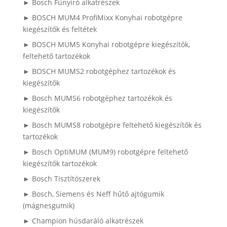
► Bosch Fűnyíró alkatrészek
► BOSCH MUM4 ProfiMixx Konyhai robotgépre
kiegészítők és feltétek
► BOSCH MUM5 Konyhai robotgépre kiegészítők,
feltehető tartozékok
► BOSCH MUMS2 robotgéphez tartozékok és
kiegészítők
► Bosch MUMS6 robotgéphez tartozékok és
kiegészítők
► Bosch MUMS8 robotgépre feltehető kiegészítők és
tartozékok
► Bosch OptiMUM (MUM9) robotgépre feltehető
kiegészítők tartozékok
► Bosch Tisztítószerek
► Bosch, Siemens és Neff hűtő ajtógumik
(mágnesgumik)
► Champion húsdaráló alkatrészek