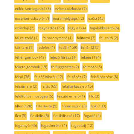
etilén semlegesítő
(3)
evőeszközkosár
(7)
excenter csiszoló
(7)
extra mélytepsi
(2)
ezüst
(45)
ezüstlap
(2)
fagyasztó
(152)
fagylalt
(4)
fagylaltkészítő
(6)
fal csiszoló
(1)
falhoronymaró
(1)
falitartó
(3)
fali töltő
(2)
falmaró
(1)
fedeles
(1)
fedél
(159)
fehér
(215)
fehér gombok
(49)
fejező fűrész
(1)
fekete
(194)
fekete gombok
(19)
felfüggesztés
(2)
felmosó
(5)
felső
(36)
felsőfűtőszál
(12)
felsőház
(7)
felső házrész
(8)
felsőmaró
(3)
feltét
(65)
felújító készlet
(15)
felültöltős mosógép
(5)
feszítő emelő
(1)
filc
(3)
filter
(128)
filtertartó
(5)
finom szűrő
(3)
fiók
(133)
flex
(5)
flexibilis
(3)
flexibiliscső
(17)
fogadó
(4)
fogantyú
(45)
fogaskerék
(31)
fogasszíj
(12)