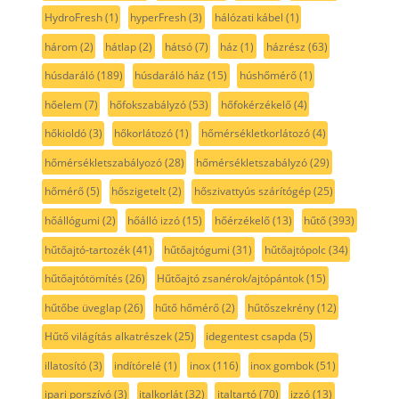
HydroFresh
(1)
hyperFresh
(3)
hálózati kábel
(1)
három
(2)
hátlap
(2)
hátsó
(7)
ház
(1)
házrész
(63)
húsdaráló
(189)
húsdaráló ház
(15)
húshőmérő
(1)
hőelem
(7)
hőfokszabályzó
(53)
hőfokérzékelő
(4)
hőkioldó
(3)
hőkorlátozó
(1)
hőmérsékletkorlátozó
(4)
hőmérsékletszabályozó
(28)
hőmérsékletszabályzó
(29)
hőmérő
(5)
hőszigetelt
(2)
hőszivattyús szárítógép
(25)
hőállógumi
(2)
hőálló izzó
(15)
hőérzékelő
(13)
hűtő
(393)
hűtőajtó-tartozék
(41)
hűtőajtógumi
(31)
hűtőajtópolc
(34)
hűtőajtótömítés
(26)
Hűtőajtó zsanérok/ajtópántok
(15)
hűtőbe üveglap
(26)
hűtő hőmérő
(2)
hűtőszekrény
(12)
Hűtő világítás alkatrészek
(25)
idegentest csapda
(5)
illatosító
(3)
indítórelé
(1)
inox
(116)
inox gombok
(51)
ipari porszívó
(3)
italkorlát
(32)
italtartó
(70)
izzó
(13)