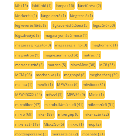
láb
(15)
lábfürdő
(1)
lámpa
(16)
láncfűrész
(2)
lánckerék
(1)
lángelosztó
(1)
lángterelő
(1)
légkeverésfűtés
(8)
légkeverésfűtőtest
(5)
légszűrő
(50)
lúgszivattyú
(8)
magasnyomású mosó
(1)
magasság rögzítő
(3)
magasság állító
(3)
maghőmérő
(1)
magnetron
(1)
magnézium anód
(4)
matrac
(1)
matrac tiszító
(3)
matrica
(5)
MaxoMixx
(38)
MC8
(35)
MCM
(98)
mechanika
(1)
meghajtó
(8)
meghajtószíj
(39)
melitta
(1)
metélt
(1)
MFW3xxx
(6)
mfw6xxx
(31)
MFW45XXX
(24)
mfws4
(5)
MFWS6
(9)
Miele
(1)
mikrofilter
(47)
mikrohullámú sütő
(41)
mikroszűrő
(51)
mikró
(69)
mixer
(89)
mixergép
(6)
mixer szár
(22)
mixerszár
(19)
Mixx2Go
(6)
mixxo
(1)
mop
(2)
morzsaporszívó
(3)
morzsatálca
(2)
mosható
(21)