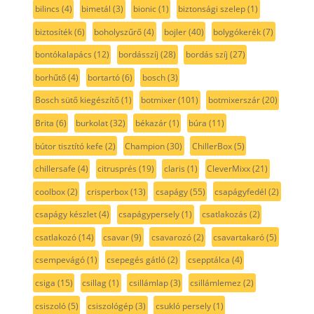
bilincs
(4)
bimetál
(3)
bionic
(1)
biztonsági szelep
(1)
biztosíték
(6)
boholyszűrő
(4)
bojler
(40)
bolygókerék
(7)
bontókalapács
(12)
bordásszíj
(28)
bordás szíj
(27)
borhűtő
(4)
bortartó
(6)
bosch
(3)
Bosch sütő kiegészítő
(1)
botmixer
(101)
botmixerszár
(20)
Brita
(6)
burkolat
(32)
békazár
(1)
búra
(11)
bútor tisztító kefe
(2)
Champion
(30)
ChillerBox
(5)
chillersafe
(4)
citrusprés
(19)
claris
(1)
CleverMixx
(21)
coolbox
(2)
crisperbox
(13)
csapágy
(55)
csapágyfedél
(2)
csapágy készlet
(4)
csapágypersely
(1)
csatlakozás
(2)
csatlakozó
(14)
csavar
(9)
csavarozó
(2)
csavartakaró
(5)
csempevágó
(1)
csepegés gátló
(2)
csepptálca
(4)
csiga
(15)
csillag
(1)
csillámlap
(3)
csillámlemez
(2)
csiszoló
(5)
csiszológép
(3)
csukló persely
(1)