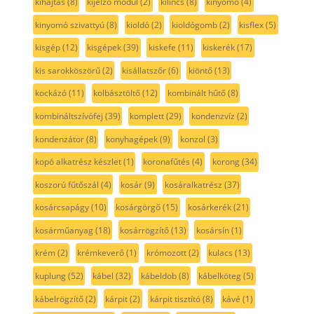
kihajtás
(8)
kijelző modul
(2)
kilincs
(8)
kinyomó
(4)
kinyomó szivattyú
(8)
kioldó
(2)
kioldógomb
(2)
kisflex
(5)
kisgép
(12)
kisgépek
(39)
kiskefe
(11)
kiskerék
(17)
kis sarokköszörű
(2)
kisállatszőr
(6)
kiöntő
(13)
kockázó
(11)
kolbásztöltő
(12)
kombinált hűtő
(8)
kombináltszívófej
(39)
komplett
(29)
kondenzvíz
(2)
kondenzátor
(8)
konyhagépek
(9)
konzol
(3)
kopó alkatrész készlet
(1)
koronafűtés
(4)
korong
(34)
koszorú fűtőszál
(4)
kosár
(9)
kosáralkatrész
(37)
kosárcsapágy
(10)
kosárgörgő
(15)
kosárkerék
(21)
kosárműanyag
(18)
kosárrögzítő
(13)
kosársín
(1)
krém
(2)
krémkeverő
(1)
krómozott
(2)
kulacs
(13)
kuplung
(52)
kábel
(32)
kábeldob
(8)
kábelköteg
(5)
kábelrögzítő
(2)
kárpit
(2)
kárpit tisztító
(8)
kávé
(1)