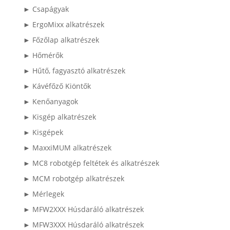
► Csapágyak
► ErgoMixx alkatrészek
► Főzőlap alkatrészek
► Hőmérők
► Hűtő, fagyasztó alkatrészek
► Kávéfőző Kiöntők
► Kenőanyagok
► Kisgép alkatrészek
► Kisgépek
► MaxxiMUM alkatrészek
► MC8 robotgép feltétek és alkatrészek
► MCM robotgép alkatrészek
► Mérlegek
► MFW2XXX Húsdaráló alkatrészek
► MFW3XXX Húsdaráló alkatrészek