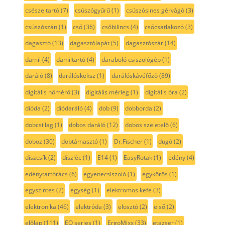
csésze tartó
(7)
csúszógyűrű
(1)
csúszósines gérvágó
(3)
csúszószán
(1)
cső
(36)
csőbilincs
(4)
csőcsatlakozó
(3)
dagasztó
(13)
dagasztólapát
(5)
dagasztószár
(14)
damil
(4)
damiltartó
(4)
daraboló csiszológép
(1)
daráló
(8)
darálóskeksz
(1)
darálóskávéfőző
(89)
digitális hőmérő
(3)
digitális mérleg
(1)
digitális óra
(2)
dióda
(2)
diódaráló
(4)
dob
(9)
dobborda
(2)
dobcsillag
(1)
dobos daráló
(12)
dobos szeletelő
(6)
doboz
(30)
dobtámasztó
(1)
Dr.Fischer
(1)
dugó
(2)
díszcsík
(2)
díszléc
(1)
E14
(1)
EasyRotak
(1)
edény
(4)
edénytartórács
(6)
egyenecsiszoló
(1)
egykörös
(1)
egyszintes
(2)
egység
(1)
elektromos kefe
(3)
elektronika
(46)
elektróda
(3)
elosztó
(2)
első
(2)
előlap
(111)
EQ series
(1)
ErgoMixx
(33)
etazser
(1)