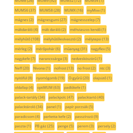
MUM8
(26)
MUM9
(92)
MUMS2
(72)
MUMS4
(1)
MUMS6
(37)
MUMS8
(28)
MUMX
(16)
myMixx
(1)
mágnes
(2)
mágnesgumi
(27)
mágnesszelep
(7)
mákdaráló
(4)
mák daráló
(2)
méhviaszos kendő
(1)
mélyhűtő
(108)
mélyhűtőleolvasztó
(2)
mélytepsi
(13)
mérleg
(2)
mérőpohár
(6)
műanyag
(31)
nagyflex
(5)
nagykefe
(7)
narancssárga
(3)
nedvesköszörű
(1)
Neff
(20)
Nivona
(1)
nofrost
(13)
no frost
(2)
ntc
(3)
nyitófül
(8)
nyomógomb
(19)
O-gyűrű
(20)
olajsütő
(1)
oldallap
(4)
optiMUM
(63)
padlókefe
(1)
palack-tartály
(34)
palackpolc
(47)
palacktartó
(40)
palacktároló
(34)
panel
(1)
papír porzsák
(5)
paradicsom
(4)
parketta kefe
(2)
passzírozó
(9)
paszta
(1)
PB gáz
(25)
penge
(5)
perem
(3)
persely
(2)