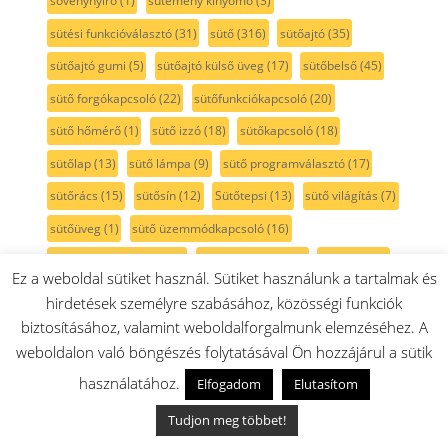
sövénynyíró
(1)
sütemény kinyomó
(3)
sütési funkcióválasztó
(31)
sütő
(316)
sütőajtó
(35)
sütőajtó gumi
(5)
sütőajtó külső üveg
(17)
sütőbelső
(45)
sütő forgókapcsoló
(22)
sütőfunkciókapcsoló
(20)
sütő hőmérő
(1)
sütő izzó
(18)
sütőkapcsoló
(18)
sütőlap
(13)
sütő lámpa
(9)
sütő programválasztó
(17)
sütőrács
(15)
sütősín
(12)
Sütőtepsi
(13)
sütő világítás
(7)
sütőüveg
(1)
sütő üzemmódkapcsoló
(16)
sütő üzemmódváltó
(16)
sűtőajtó tömítés
(7)
tabletta
(16)
Ez a weboldal sütiket használ. Sütiket használunk a tartalmak és
takarítógép
(66)
takaró
(3)
takarólemez
(2)
talp
(1)
hirdetések személyre szabásához, közösségi funkciók
biztosításához, valamint weboldalforgalmunk elemzéséhez. A
tartozéktáska
(2)
tartály
(82)
tartó
(16)
tassimo
(41)
weboldalon való böngészés folytatásával Ön hozzájárul a sütik
TastyMoments
(3)
teafőző
(1)
tejcső
(5)
tejhabosító
(8)
használatához.
Elfogadom
Elutasítom
tejtartó
(8)
tekercs
(2)
tekercsfedél
(1)
teleszkópcső
(9)
Tudjon meg többet!
teleszkópos sütősín
(12)
teljesítmény szabályzó
(1)