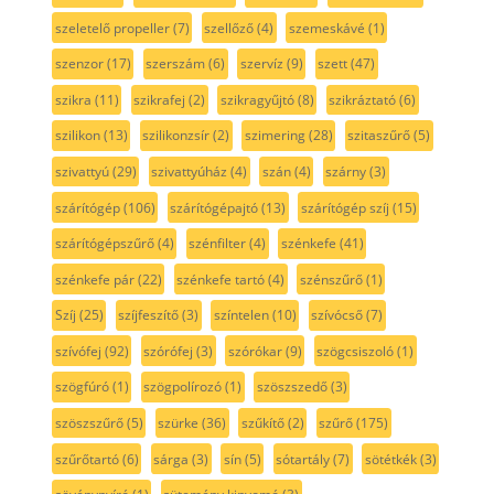
szeletelő propeller
(7)
szellőző
(4)
szemeskávé
(1)
szenzor
(17)
szerszám
(6)
szervíz
(9)
szett
(47)
szikra
(11)
szikrafej
(2)
szikragyűjtó
(8)
szikráztató
(6)
szilikon
(13)
szilikonzsír
(2)
szimering
(28)
szitaszűrő
(5)
szivattyú
(29)
szivattyúház
(4)
szán
(4)
szárny
(3)
szárítógép
(106)
szárítógépajtó
(13)
szárítógép szíj
(15)
szárítógépszűrő
(4)
szénfilter
(4)
szénkefe
(41)
szénkefe pár
(22)
szénkefe tartó
(4)
szénszűrő
(1)
Szíj
(25)
szíjfeszítő
(3)
színtelen
(10)
szívócső
(7)
szívófej
(92)
szórófej
(3)
szórókar
(9)
szögcsiszoló
(1)
szögfúró
(1)
szögpolírozó
(1)
szöszszedő
(3)
szöszszűrő
(5)
szürke
(36)
szűkítő
(2)
szűrő
(175)
szűrőtartó
(6)
sárga
(3)
sín
(5)
sótartály
(7)
sötétkék
(3)