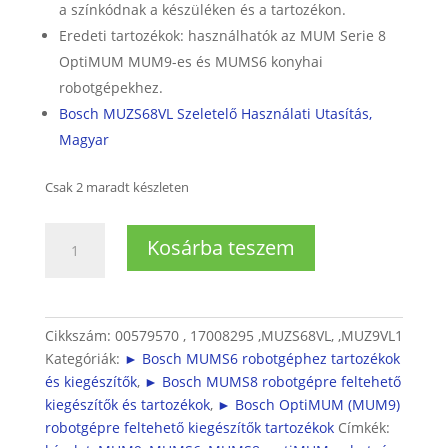
a színkódnak a készüléken és a tartozékon.
Eredeti tartozékok: használhatók az MUM Serie 8
OptiMUM MUM9-es és MUMS6 konyhai
robotgépekhez.
Bosch MUZS68VL Szeletelő Használati Utasítás,
Magyar
Csak 2 maradt készleten
OptiMUM
Kosárba teszem
(MUM9),
MUMS6
és
MUMS8
Cikkszám:
00579570 , 17008295 ,MUZS68VL, ,MUZ9VL1
robotgépekhez
Kategóriák:
► Bosch MUMS6 robotgéphez tartozékok
VeggieLove
és kiegészítők
,
► Bosch MUMS8 robotgépre feltehető
szeletelő
kiegészítők és tartozékok
,
► Bosch OptiMUM (MUM9)
készlet
robotgépre feltehető kiegészítők tartozékok
Címkék:
mennyiség