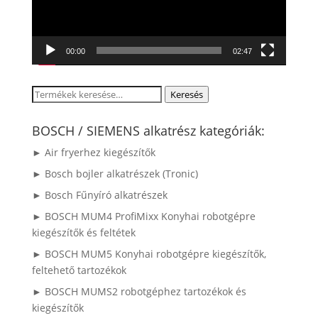
00:00
02:47
Keresés
Keresés
a
következőre:
BOSCH / SIEMENS alkatrész kategóriák:
► Air fryerhez kiegészítők
► Bosch bojler alkatrészek (Tronic)
► Bosch Fűnyíró alkatrészek
► BOSCH MUM4 ProfiMixx Konyhai robotgépre
kiegészítők és feltétek
► BOSCH MUM5 Konyhai robotgépre kiegészítők,
feltehető tartozékok
► BOSCH MUMS2 robotgéphez tartozékok és
kiegészítők