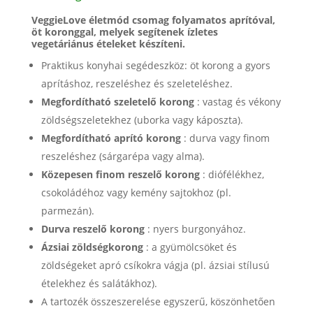
VeggieLove életmód csomag folyamatos aprítóval,
öt koronggal, melyek segítenek ízletes
vegetáriánus ételeket készíteni.
Praktikus konyhai segédeszköz: öt korong a gyors
aprításhoz, reszeléshez és szeleteléshez.
Megfordítható szeletelő korong
: vastag és vékony
zöldségszeletekhez (uborka vagy káposzta).
Megfordítható aprító korong
: durva vagy finom
reszeléshez (sárgarépa vagy alma).
Közepesen finom reszelő korong
: diófélékhez,
csokoládéhoz vagy kemény sajtokhoz (pl.
parmezán).
Durva reszelő korong
: nyers burgonyához.
Ázsiai zöldségkorong
: a gyümölcsöket és
zöldségeket apró csíkokra vágja (pl. ázsiai stílusú
ételekhez és salátákhoz).
A tartozék összeszerelése egyszerű, köszönhetően