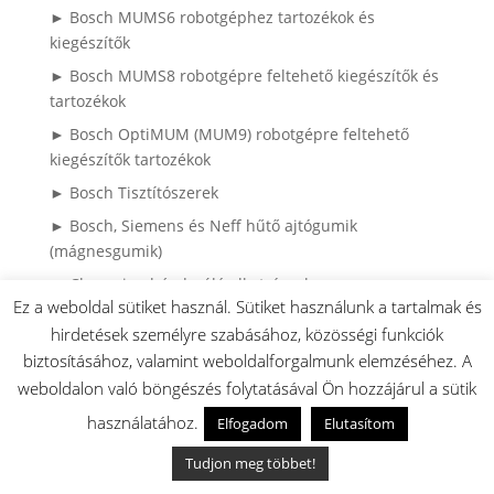
► Bosch MUMS6 robotgéphez tartozékok és
kiegészítők
► Bosch MUMS8 robotgépre feltehető kiegészítők és
tartozékok
► Bosch OptiMUM (MUM9) robotgépre feltehető
kiegészítők tartozékok
► Bosch Tisztítószerek
► Bosch, Siemens és Neff hűtő ajtógumik
(mágnesgumik)
► Champion húsdaráló alkatrészek
Ez a weboldal sütiket használ. Sütiket használunk a tartalmak és
► Csapágyak
hirdetések személyre szabásához, közösségi funkciók
► ErgoMixx alkatrészek
biztosításához, valamint weboldalforgalmunk elemzéséhez. A
► Főzőlap alkatrészek
weboldalon való böngészés folytatásával Ön hozzájárul a sütik
► Hőmérők
használatához.
Elfogadom
Elutasítom
► Hűtő, fagyasztó alkatrészek
Tudjon meg többet!
► Kávéfőző Kiöntők