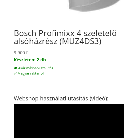
Bosch Profimixx 4 szeletelő
alsóházrész (MUZ4DS3)
9.900
Ft
Készleten: 2 db
🚚 Akár másnapi szállítás
✅ Magyar raktárról
Webshop használati utasítás (videó):
Videólejátszó