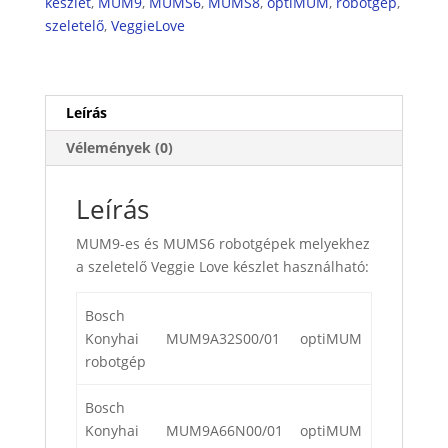
készlet
,
MUM9
,
MUMS6
,
MUMS8
,
optiMUM
,
robotgép
,
szeletelő
,
VeggieLove
Leírás
Vélemények (0)
Leírás
MUM9-es és MUMS6 robotgépek melyekhez
a szeletelő Veggie Love készlet használható:
Bosch
Konyhai
MUM9A32S00/01
optiMUM
robotgép
Bosch
Konyhai
MUM9A66N00/01
optiMUM