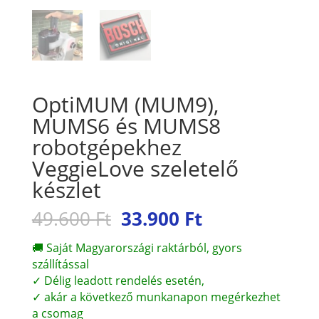
OptiMUM (MUM9),
MUMS6 és MUMS8
robotgépekhez
VeggieLove szeletelő
készlet
Original
Current
49.600
Ft
33.900
Ft
price
price
was:
is:
🚚 Saját Magyarországi raktárból, gyors
49.600 Ft.
33.900 Ft.
szállítással
✓ Délig leadott rendelés esetén,
✓ akár a következő munkanapon megérkezhet
a csomag