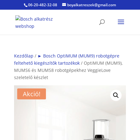
06-20-482-32-08
boyalkatreszek@gmail.com
Kezdőlap
/
► Bosch OptiMUM (MUM9) robotgépre
feltehető kiegészítők tartozékok
/ OptiMUM (MUM9),
MUMS6 és MUMS8 robotgépekhez VeggieLove
szeletelő készlet
Akció!