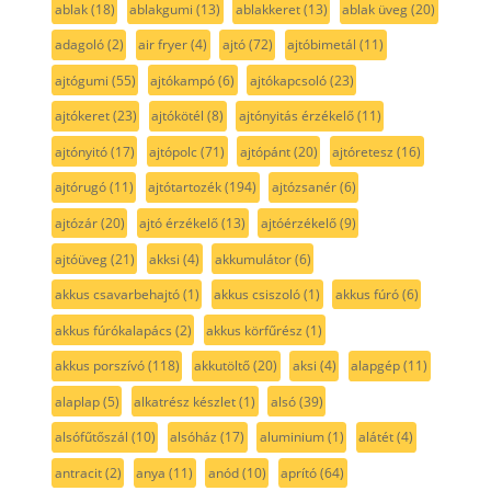
ablak
(18)
ablakgumi
(13)
ablakkeret
(13)
ablak üveg
(20)
adagoló
(2)
air fryer
(4)
ajtó
(72)
ajtóbimetál
(11)
ajtógumi
(55)
ajtókampó
(6)
ajtókapcsoló
(23)
ajtókeret
(23)
ajtókötél
(8)
ajtónyitás érzékelő
(11)
ajtónyitó
(17)
ajtópolc
(71)
ajtópánt
(20)
ajtóretesz
(16)
ajtórugó
(11)
ajtótartozék
(194)
ajtózsanér
(6)
ajtózár
(20)
ajtó érzékelő
(13)
ajtóérzékelő
(9)
ajtóüveg
(21)
akksi
(4)
akkumulátor
(6)
akkus csavarbehajtó
(1)
akkus csiszoló
(1)
akkus fúró
(6)
akkus fúrókalapács
(2)
akkus körfűrész
(1)
akkus porszívó
(118)
akkutöltő
(20)
aksi
(4)
alapgép
(11)
alaplap
(5)
alkatrész készlet
(1)
alsó
(39)
alsófűtőszál
(10)
alsóház
(17)
aluminium
(1)
alátét
(4)
antracit
(2)
anya
(11)
anód
(10)
aprító
(64)