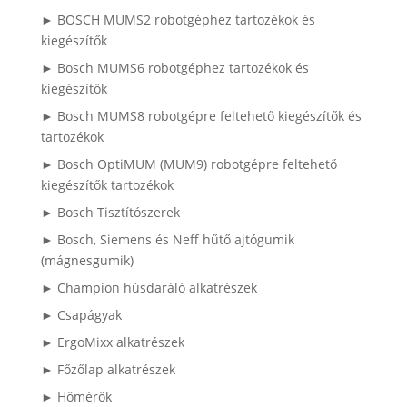
► BOSCH MUMS2 robotgéphez tartozékok és
kiegészítők
► Bosch MUMS6 robotgéphez tartozékok és
kiegészítők
► Bosch MUMS8 robotgépre feltehető kiegészítők és
tartozékok
► Bosch OptiMUM (MUM9) robotgépre feltehető
kiegészítők tartozékok
► Bosch Tisztítószerek
► Bosch, Siemens és Neff hűtő ajtógumik
(mágnesgumik)
► Champion húsdaráló alkatrészek
► Csapágyak
► ErgoMixx alkatrészek
► Főzőlap alkatrészek
► Hőmérők