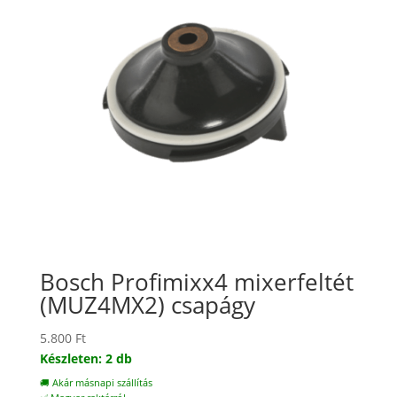
Bosch Profimixx4 mixerfeltét
(MUZ4MX2) csapágy
5.800
Ft
Készleten: 2 db
🚚 Akár másnapi szállítás