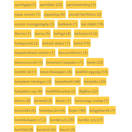
aprítógép
(1)
aprítókés
(25)
aprósütemény
(1)
aqua senzor
(1)
aquastop
(6)
asztali körfűrész
(2)
asztali mosogatógép
(2)
babkávé
(1)
bal oldali
(18)
Barino
(1)
barna
(5)
befogó
(4)
befolyócső
(2)
bekapcsoló
(2)
bekötő doboz
(1)
belső
(16)
bepattintható sütősín
(1)
beszúrófűrész
(3)
betoncsiszoló
(1)
betontörő kalapács
(1)
betét
(25)
betöltő tál
(1)
beverőkalapács
(4)
beállító egység
(10)
beépített mérleges
(2)
beépíthető
(44)
beépítés
(20)
beépítési rajz
(6)
beőblítőszelep
(2)
BigBox
(22)
bilincs
(4)
bimetál
(3)
bionic
(1)
biztonsági szelep
(1)
biztosíték
(6)
boholyszűrő
(4)
bojler
(40)
bolygókerék
(7)
bontókalapács
(12)
bordásszíj
(28)
bordás szíj
(27)
borhűtő
(4)
bortartó
(6)
bosch
(3)