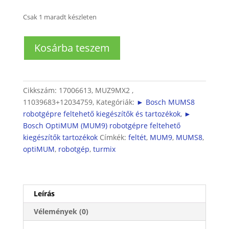
Csak 1 maradt készleten
Turmixfeltét
Kosárba teszem
OptiMUM
és
MUMS8
robotgépekhez
Cikkszám:
17006613, MUZ9MX2 ,
(MUZ9MX2)
11039683+12034759,
Kategóriák:
► Bosch MUMS8
mennyiség
robotgépre feltehető kiegészítők és tartozékok
,
►
Bosch OptiMUM (MUM9) robotgépre feltehető
kiegészítők tartozékok
Címkék:
feltét
,
MUM9
,
MUMS8
,
optiMUM
,
robotgép
,
turmix
Leírás
Vélemények (0)