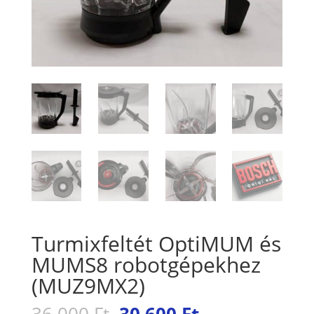
Turmixfeltét OptiMUM és
MUMS8 robotgépekhez
(MUZ9MX2)
Original
Current