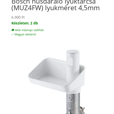
Bosch húsdaráló lyuktárcsa
(MUZ4FW) lyukméret 4,5mm
6.900
Ft
Készleten: 2 db
🚚 Akár másnapi szállítás
✅ Magyar raktárról