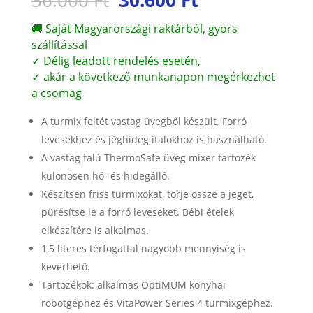
36.000
Ft
30.600
Ft
price
price
was:
is:
🚚 Saját Magyarországi raktárból, gyors
36.000 Ft.
30.600 Ft.
szállítással
✓ Délig leadott rendelés esetén,
✓ akár a következő munkanapon megérkezhet
a csomag
A turmix feltét vastag üvegből készült. Forró
levesekhez és jéghideg italokhoz is használható.
A vastag falú ThermoSafe üveg mixer tartozék
különösen hő- és hidegálló.
Készítsen friss turmixokat, törje össze a jeget,
pürésítse le a forró leveseket. Bébi ételek
elkészítére is alkalmas.
1,5 literes térfogattal nagyobb mennyiség is
keverhető.
Tartozékok: alkalmas OptiMUM konyhai
robotgéphez és VitaPower Series 4 turmixgéphez.