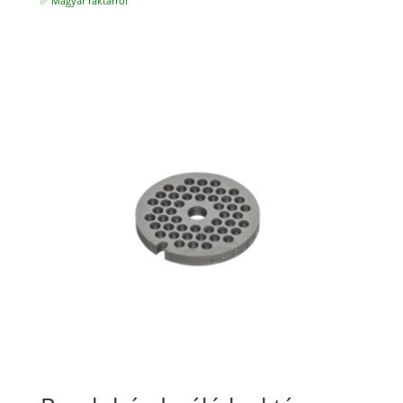
✅ Magyar raktárról