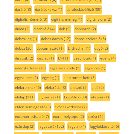
daráló
(8)
darálóskeksz
(1)
darálóskávéfőző
(89)
digitális hőmérő
(3)
digitális mérleg
(1)
digitális óra
(2)
dióda
(2)
diódaráló
(4)
dob
(9)
dobborda
(2)
dobcsillag
(1)
dobos daráló
(12)
dobos szeletelő
(6)
doboz
(30)
dobtámasztó
(1)
Dr.Fischer
(1)
dugó
(2)
díszcsík
(2)
díszléc
(1)
E14
(1)
EasyRotak
(1)
edény
(4)
edénytartórács
(6)
egyenecsiszoló
(1)
egykörös
(1)
egyszintes
(2)
egység
(1)
elektromos kefe
(3)
elektronika
(46)
elektróda
(3)
elosztó
(2)
első
(2)
előlap
(111)
EQ series
(1)
ErgoMixx
(33)
etazser
(1)
etilén semlegesítő
(3)
evőeszközkosár
(7)
excenter csiszoló
(7)
extra mélytepsi
(2)
ezüst
(45)
ezüstlap
(2)
fagyasztó
(152)
fagylalt
(4)
fagylaltkészítő
(6)