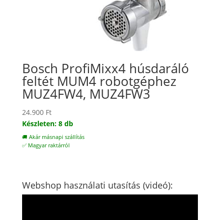
Bosch ProfiMixx4 húsdaráló
feltét MUM4 robotgéphez
MUZ4FW4, MUZ4FW3
24.900
Ft
Készleten: 8 db
🚚 Akár másnapi szállítás
✅ Magyar raktárról
Webshop használati utasítás (videó):
Videólejátszó