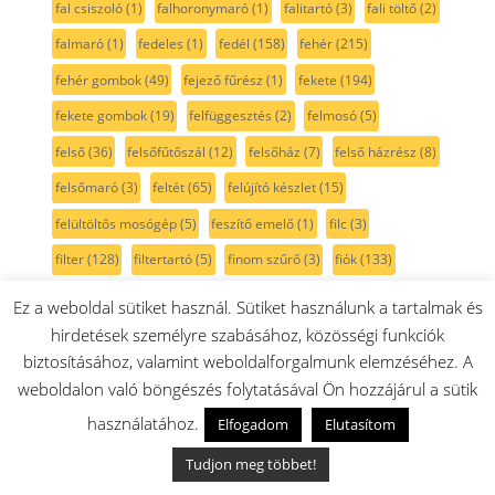
fal csiszoló
(1)
falhoronymaró
(1)
falitartó
(3)
fali töltő
(2)
falmaró
(1)
fedeles
(1)
fedél
(158)
fehér
(215)
fehér gombok
(49)
fejező fűrész
(1)
fekete
(194)
fekete gombok
(19)
felfüggesztés
(2)
felmosó
(5)
felső
(36)
felsőfűtőszál
(12)
felsőház
(7)
felső házrész
(8)
felsőmaró
(3)
feltét
(65)
felújító készlet
(15)
felültöltős mosógép
(5)
feszítő emelő
(1)
filc
(3)
filter
(128)
filtertartó
(5)
finom szűrő
(3)
fiók
(133)
flex
(5)
flexibilis
(3)
flexibiliscső
(17)
fogadó
(4)
Ez a weboldal sütiket használ. Sütiket használunk a tartalmak és
fogantyú
(45)
fogaskerék
(31)
fogasszíj
(12)
hirdetések személyre szabásához, közösségi funkciók
biztosításához, valamint weboldalforgalmunk elemzéséhez. A
folyadék elvezető
(2)
Forgatógomb
(152)
forgókefe
(24)
weboldalon való böngészés folytatásával Ön hozzájárul a sütik
forgókerék
(6)
forgókés
(9)
forgókúp
(4)
forgólapát
(3)
használatához.
Elfogadom
Elutasítom
forgótányér
(4)
forrázó egység
(6)
Fresh
(1)
fritőz
(3)
Tudjon meg többet!
funkcióválasztó
(39)
fém
(35)
fém keverőtál
(11)