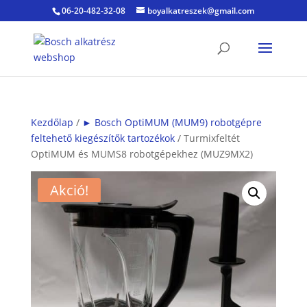
06-20-482-32-08
boyalkatreszek@gmail.com
Kezdőlap
/
► Bosch OptiMUM (MUM9) robotgépre
feltehető kiegészítők tartozékok
/ Turmixfeltét
OptiMUM és MUMS8 robotgépekhez (MUZ9MX2)
Akció!