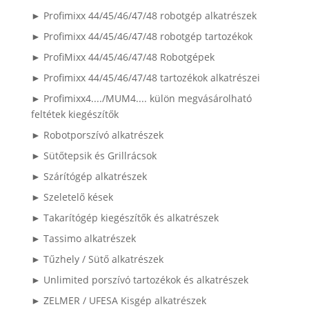
► Profimixx 44/45/46/47/48 robotgép alkatrészek
► Profimixx 44/45/46/47/48 robotgép tartozékok
► ProfiMixx 44/45/46/47/48 Robotgépek
► Profimixx 44/45/46/47/48 tartozékok alkatrészei
► Profimixx4..../MUM4.... külön megvásárolható
feltétek kiegészítők
► Robotporszívó alkatrészek
► Sütőtepsik és Grillrácsok
► Szárítógép alkatrészek
► Szeletelő kések
► Takarítógép kiegészítők és alkatrészek
► Tassimo alkatrészek
► Tűzhely / Sütő alkatrészek
► Unlimited porszívó tartozékok és alkatrészek
► ZELMER / UFESA Kisgép alkatrészek