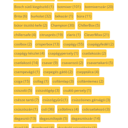
Bosch sütő kiegészítő
(1)
botmixer
(101)
botmixerszár
(20)
Brita
(6)
burkolat
(32)
békazár
(1)
búra
(11)
bútor tisztító kefe
(2)
Champion
(30)
ChillerBox
(5)
chillersafe
(4)
citrusprés
(19)
claris
(1)
CleverMixx
(21)
coolbox
(2)
crisperbox
(13)
csapágy
(55)
csapágyfedél
(2)
csapágy készlet
(4)
csapágypersely
(1)
csatlakozás
(2)
csatlakozó
(14)
csavar
(9)
csavarozó
(2)
csavartakaró
(5)
csempevágó
(1)
csepegés gátló
(2)
csepptálca
(4)
csiga
(15)
csillag
(1)
csillámlap
(3)
csillámlemez
(2)
csiszoló
(5)
csiszológép
(3)
csukló persely
(1)
csésze tartó
(7)
csúszógyűrű
(1)
csúszósines gérvágó
(3)
csúszószán
(1)
cső
(36)
csőbilincs
(4)
csőcsatlakozó
(3)
dagasztó
(13)
dagasztólapát
(5)
dagasztószár
(14)
damil
(4)
damiltartó
(4)
daraboló csiszológép
(1)