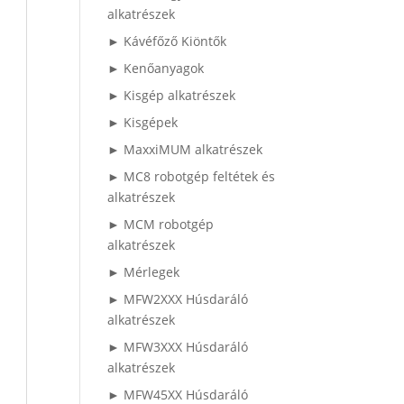
alkatrészek
► Kávéfőző Kiöntők
► Kenőanyagok
► Kisgép alkatrészek
► Kisgépek
► MaxxiMUM alkatrészek
► MC8 robotgép feltétek és
alkatrészek
► MCM robotgép
alkatrészek
► Mérlegek
► MFW2XXX Húsdaráló
alkatrészek
► MFW3XXX Húsdaráló
alkatrészek
► MFW45XX Húsdaráló