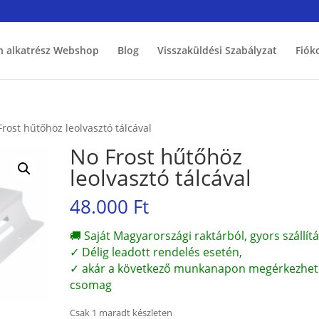
h alkatrész Webshop
Blog
Visszaküldési Szabályzat
Fiók
Frost hűtőhöz leolvasztó tálcával
No Frost hűtőhöz
leolvasztó tálcával
48.000
Ft
🚚 Saját Magyarországi raktárból, gyors szállítá
✓ Délig leadott rendelés esetén,
✓ akár a következő munkanapon megérkezhet
csomag
Csak 1 maradt készleten