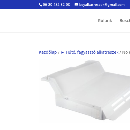
06-20-482-32-08
boyalkatreszek@gmail.com
Rólunk
Bosc
Kezdőlap
/
► Hűtő, fagyasztó alkatrészek
/ No 