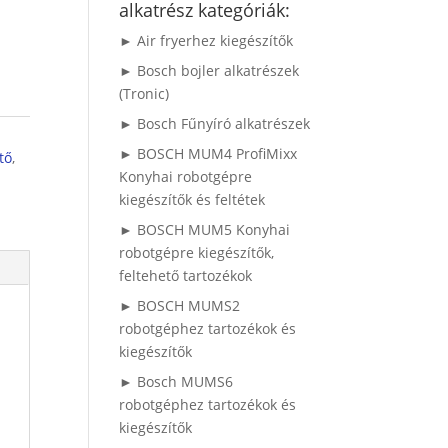
alkatrész kategóriák:
► Air fryerhez kiegészítők
► Bosch bojler alkatrészek
(Tronic)
► Bosch Fűnyíró alkatrészek
► BOSCH MUM4 ProfiMixx
tő
,
Konyhai robotgépre
kiegészítők és feltétek
► BOSCH MUM5 Konyhai
robotgépre kiegészítők,
feltehető tartozékok
► BOSCH MUMS2
robotgéphez tartozékok és
kiegészítők
► Bosch MUMS6
robotgéphez tartozékok és
kiegészítők