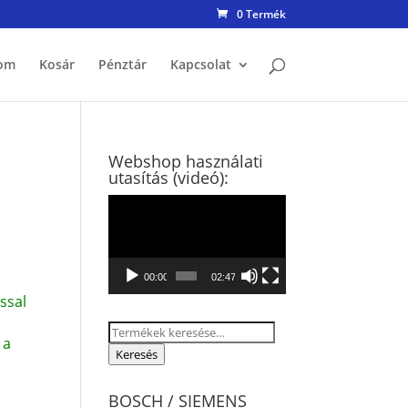
0 Termék
om
Kosár
Pénztár
Kapcsolat
Webshop használati
utasítás (videó):
Videólejátszó
00:00
02:47
ssal
Keresés
 a
a
Keresés
következőre:
BOSCH / SIEMENS