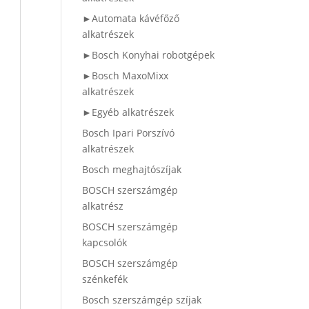
►Automata kávéfőző
alkatrészek
►Bosch Konyhai robotgépek
►Bosch MaxoMixx
alkatrészek
►Egyéb alkatrészek
Bosch Ipari Porszívó
alkatrészek
Bosch meghajtószíjak
BOSCH szerszámgép
alkatrész
BOSCH szerszámgép
kapcsolók
BOSCH szerszámgép
szénkefék
Bosch szerszámgép szíjak