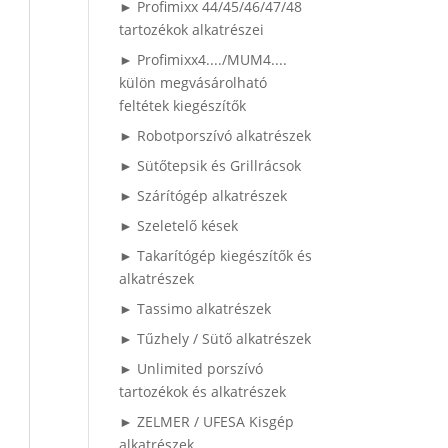
► Profimixx 44/45/46/47/48
tartozékok alkatrészei
► Profimixx4..../MUM4....
külön megvásárolható
feltétek kiegészítők
► Robotporszívó alkatrészek
► Sütőtepsik és Grillrácsok
► Szárítógép alkatrészek
► Szeletelő kések
► Takarítógép kiegészítők és
alkatrészek
► Tassimo alkatrészek
► Tűzhely / Sütő alkatrészek
► Unlimited porszívó
tartozékok és alkatrészek
► ZELMER / UFESA Kisgép
alkatrészek