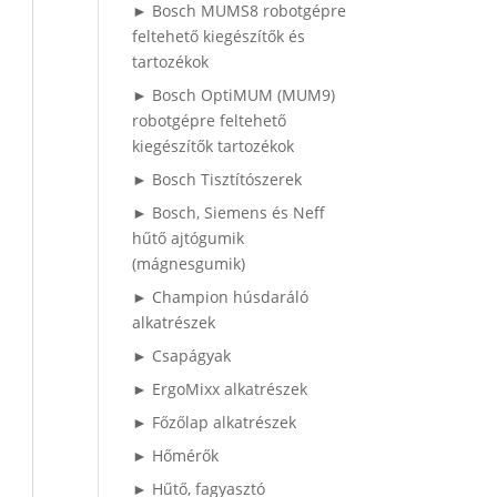
► Bosch MUMS8 robotgépre
feltehető kiegészítők és
tartozékok
► Bosch OptiMUM (MUM9)
robotgépre feltehető
kiegészítők tartozékok
► Bosch Tisztítószerek
► Bosch, Siemens és Neff
hűtő ajtógumik
(mágnesgumik)
► Champion húsdaráló
alkatrészek
► Csapágyak
► ErgoMixx alkatrészek
► Főzőlap alkatrészek
► Hőmérők
► Hűtő, fagyasztó