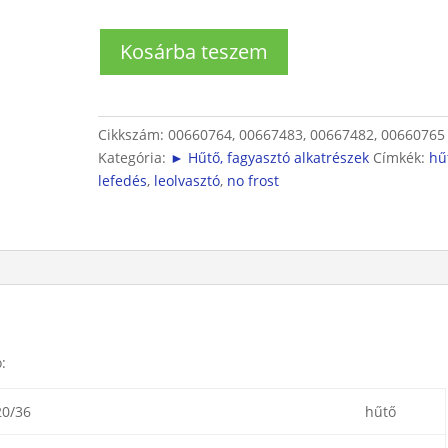
No
Kosárba teszem
Frost
hűtőhöz
leolvasztó
tálcával
Cikkszám:
00660764, 00667483, 00667482, 00660765
mennyiség
Kategória:
► Hűtő, fagyasztó alkatrészek
Címkék:
hű
lefedés
,
leolvasztó
,
no frost
:
0/36
hűtő