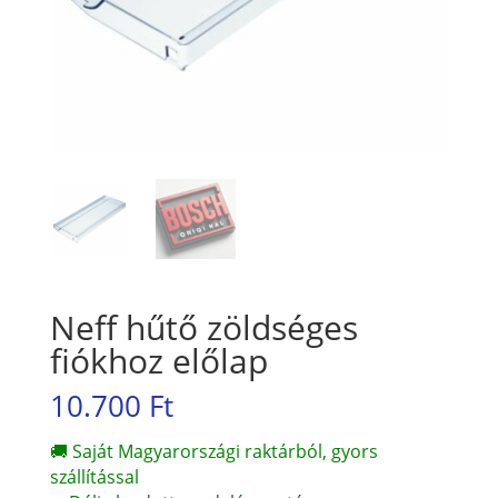
Neff hűtő zöldséges
fiókhoz előlap
10.700
Ft
🚚 Saját Magyarországi raktárból, gyors
szállítással