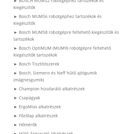
► BOSCH MUMS2 robotgéphez tartozékok és
kiegészítők
► Bosch MUMS6 robotgéphez tartozékok és
kiegészítők
► Bosch MUMS8 robotgépre feltehető kiegészítők és
tartozékok
► Bosch OptiMUM (MUM9) robotgépre feltehető
kiegészítők tartozékok
► Bosch Tisztítószerek
► Bosch, Siemens és Neff hűtő ajtógumik
(mágnesgumik)
► Champion húsdaráló alkatrészek
► Csapágyak
► ErgoMixx alkatrészek
► Főzőlap alkatrészek
► Hőmérők
► Hűtő, fagyasztó alkatrészek