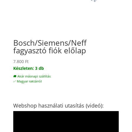
Bosch/Siemens/Neff
fagyasztó fiók előlap
7.800
Ft
Készleten: 3 db
🚚 Akár másnapi szállítás
✅ Magyar raktárról
Webshop használati utasítás (videó):
Videólejátszó