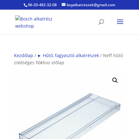
06-20-482-32-08
boyalkatreszek@gmail.com
Kezdőlap
/
► Hűtő, fagyasztó alkatrészek
/ Neff hűtő
zöldséges fiókhoz előlap