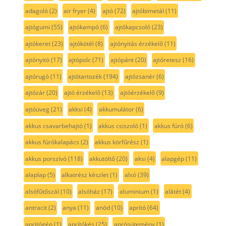
adagoló
(2)
air fryer
(4)
ajtó
(72)
ajtóbimetál
(11)
ajtógumi
(55)
ajtókampó
(6)
ajtókapcsoló
(23)
ajtókeret
(23)
ajtókötél
(8)
ajtónyitás érzékelő
(11)
ajtónyitó
(17)
ajtópolc
(71)
ajtópánt
(20)
ajtóretesz
(16)
ajtórugó
(11)
ajtótartozék
(194)
ajtózsanér
(6)
ajtózár
(20)
ajtó érzékelő
(13)
ajtóérzékelő
(9)
ajtóüveg
(21)
akksi
(4)
akkumulátor
(6)
akkus csavarbehajtó
(1)
akkus csiszoló
(1)
akkus fúró
(6)
akkus fúrókalapács
(2)
akkus körfűrész
(1)
akkus porszívó
(118)
akkutöltő
(20)
aksi
(4)
alapgép
(11)
alaplap
(5)
alkatrész készlet
(1)
alsó
(39)
alsófűtőszál
(10)
alsóház
(17)
aluminium
(1)
alátét
(4)
antracit
(2)
anya
(11)
anód
(10)
aprító
(64)
aprítógép
(1)
aprítókés
(25)
aprósütemény
(1)