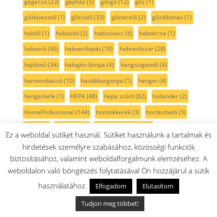
gégecső
(23)
gépház
(5)
görgő
(12)
gőz
(1)
gőzkivezető
(1)
gőzsütő
(33)
gőzterelő
(2)
gőzállomás
(1)
habkő
(1)
habosító
(2)
habszivacs
(6)
habtárcsa
(1)
habverő
(46)
habverőlapát
(18)
habverőszár
(28)
hajtómű
(34)
halogén lámpa
(4)
hangszigetelő
(4)
harmonikacső
(10)
hasábburgonya
(1)
henger
(4)
hengerkefe
(1)
HEPA
(48)
hepa szűrő
(62)
hollander
(2)
HomeProfessional
(144)
homlokkerék
(3)
hordozható
(5)
horog
(3)
horzsakő
(1)
hosszbordás szíj
(28)
Ez a weboldal sütiket használ. Sütiket használunk a tartalmak és
hosszbordásszíj
(16)
hurkatöltő
(6)
huzal
(1)
huzat
(1)
hirdetések személyre szabásához, közösségi funkciók
biztosításához, valamint weboldalforgalmunk elemzéséhez. A
HydroFresh
(1)
hyperFresh
(3)
hálózati kábel
(1)
weboldalon való böngészés folytatásával Ön hozzájárul a sütik
három
(2)
hátlap
(2)
hátsó
(7)
ház
(1)
házrész
(63)
használatához.
Elfogadom
Elutasítom
húsdaráló
(189)
húsdaráló ház
(15)
húshőmérő
(1)
Tudjon meg többet!
hőelem
(7)
hőfokszabályzó
(52)
hőfokérzékelő
(4)