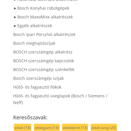
►Bosch Konyhai robotgépek
►Bosch MaxoMixx alkatrészek
►Egyéb alkatrészek
Bosch Ipari Porszívó alkatrészek
Bosch meghajtószíjak
BOSCH szerszámgép alkatrész
BOSCH szerszámgép kapcsolók
BOSCH szerszámgép szénkefék
Bosch szerszámgép szíjak
Hűtő- és fagyasztó fiókok
Hűtő- és fagyasztó üveglapok (Bosch / Siemens /
Neff)
Keresőszavak:
ablak
(18)
ablakgumi
(13)
ablakkeret
(13)
ablak üveg
(20)