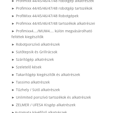
► Profimixx 44/45/46/47/48 robotgép alkatrészek
► Profimixx 44/45/46/47/48 robotgép tartozékok
► ProfiMixx 44/45/46/47/48 Robotgépek
► Profimixx 44/45/46/47/48 tartozékok alkatrészei
► Profimixx4..../MUM4.... külön megvásárolható
feltétek kiegészítők
► Robotporszívó alkatrészek
► Sütőtepsik és Grillrácsok
► Szárítógép alkatrészek
► Szeletelő kések
► Takarítógép kiegészítők és alkatrészek
► Tassimo alkatrészek
► Tűzhely / Sütő alkatrészek
► Unlimited porszívó tartozékok és alkatrészek
► ZELMER / UFESA Kisgép alkatrészek
►Automata kávéfőző alkatrészek