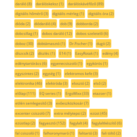
daráló
(8)
darálóskeksz
(1)
darálóskávéfőző
(89)
digitális hőmérő
(3)
digitális mérleg
(1)
digitális óra
(2)
dióda
(2)
diódaráló
(4)
dob
(9)
dobborda
(2)
dobcsillag
(1)
dobos daráló
(12)
dobos szeletelő
(6)
doboz
(30)
dobtámasztó
(1)
Dr.Fischer
(1)
dugó
(2)
díszcsík
(2)
díszléc
(1)
E14
(1)
EasyRotak
(1)
edény
(4)
edénytartórács
(6)
egyenecsiszoló
(1)
egykörös
(1)
egyszintes
(2)
egység
(1)
elektromos kefe
(3)
elektronika
(46)
elektróda
(3)
elosztó
(2)
első
(2)
előlap
(111)
EQ series
(1)
ErgoMixx
(33)
etazser
(1)
etilén semlegesítő
(3)
evőeszközkosár
(7)
excenter csiszoló
(7)
extra mélytepsi
(2)
ezüst
(45)
ezüstlap
(2)
fagyasztó
(152)
fagylalt
(4)
fagylaltkészítő
(6)
fal csiszoló
(1)
falhoronymaró
(1)
falitartó
(3)
fali töltő
(2)