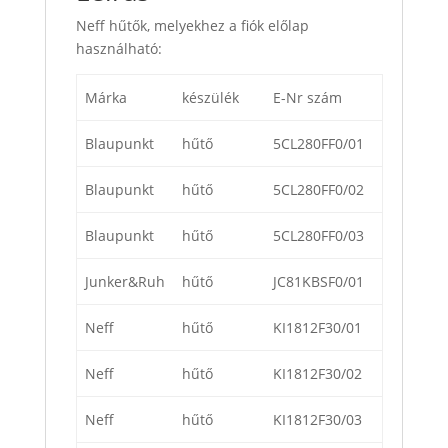
Neff hűtők, melyekhez a fiók előlap
használható:
Márka
készülék
E-Nr szám
Blaupunkt
hűtő
5CL280FF0/01
Blaupunkt
hűtő
5CL280FF0/02
Blaupunkt
hűtő
5CL280FF0/03
Junker&Ruh
hűtő
JC81KBSF0/01
Neff
hűtő
KI1812F30/01
Neff
hűtő
KI1812F30/02
Neff
hűtő
KI1812F30/03