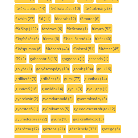
fúrókalapács
(14)
fúró kalapács
(10)
fúrótokmány
(3)
fúvóka
(27)
fül
(11)
fődarab
(12)
főmotor
(6)
főzőlap
(122)
főzőrács
(6)
főzőzóna
(1)
fűnyíró
(52)
fűnyírókés
(6)
fűrész
(6)
fűszellőztető
(4)
fűtés
(40)
fűtéspumpa
(6)
fűtőbetét
(43)
fűtőszál
(51)
fűtőtest
(45)
G9
(2)
gabonaörlő
(13)
gaggenau
(1)
gerenda
(1)
golyós
(1)
golyóscsapágy
(10)
gomb
(104)
grill
(16)
grillbetét
(3)
grillrács
(5)
gumi
(77)
gumibak
(14)
gumicső
(18)
gumiláb
(14)
gyalu
(3)
gyalugép
(1)
gyerekzár
(2)
gyorsdaraboló
(2)
gyorstokmány
(3)
gyorstöltő
(1)
gyúrókampó
(5)
gyümölcscentrifuga
(12)
gyümölcsprés
(22)
gyűrű
(10)
gáz csatlakozó
(3)
gázrózsa
(17)
gáztepsi
(21)
gáztűzhely
(321)
gázégő
(6)