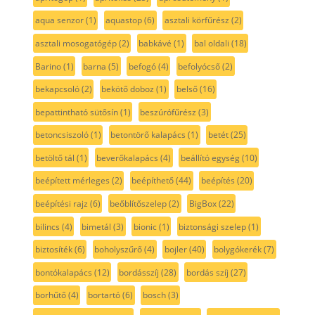
aqua senzor
(1)
aquastop
(6)
asztali körfűrész
(2)
asztali mosogatógép
(2)
babkávé
(1)
bal oldali
(18)
Barino
(1)
barna
(5)
befogó
(4)
befolyócső
(2)
bekapcsoló
(2)
bekötő doboz
(1)
belső
(16)
bepattintható sütősín
(1)
beszúrófűrész
(3)
betoncsiszoló
(1)
betontörő kalapács
(1)
betét
(25)
betöltő tál
(1)
beverőkalapács
(4)
beállító egység
(10)
beépített mérleges
(2)
beépíthető
(44)
beépítés
(20)
beépítési rajz
(6)
beőblítőszelep
(2)
BigBox
(22)
bilincs
(4)
bimetál
(3)
bionic
(1)
biztonsági szelep
(1)
biztosíték
(6)
boholyszűrő
(4)
bojler
(40)
bolygókerék
(7)
bontókalapács
(12)
bordásszíj
(28)
bordás szíj
(27)
borhűtő
(4)
bortartó
(6)
bosch
(3)