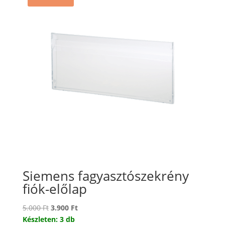
Siemens fagyasztószekrény
fiók-előlap
Original
Current
5.000
Ft
3.900
Ft
price
price
Készleten: 3 db