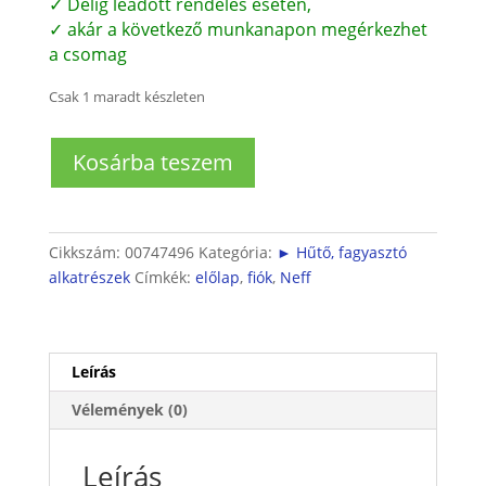
✓ Délig leadott rendelés esetén,
✓ akár a következő munkanapon megérkezhet
a csomag
Csak 1 maradt készleten
Neff
Kosárba teszem
hűtő
zöldséges
fiókhoz
előlap
Cikkszám:
00747496
Kategória:
► Hűtő, fagyasztó
mennyiség
alkatrészek
Címkék:
előlap
,
fiók
,
Neff
Leírás
Vélemények (0)
Leírás