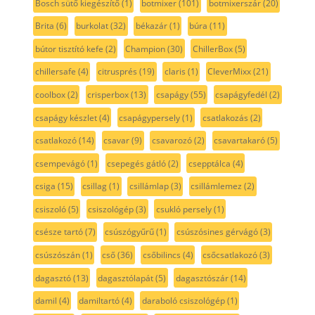
Bosch sütő kiegészítő
(1)
botmixer
(101)
botmixerszár
(20)
Brita
(6)
burkolat
(32)
békazár
(1)
búra
(11)
bútor tisztító kefe
(2)
Champion
(30)
ChillerBox
(5)
chillersafe
(4)
citrusprés
(19)
claris
(1)
CleverMixx
(21)
coolbox
(2)
crisperbox
(13)
csapágy
(55)
csapágyfedél
(2)
csapágy készlet
(4)
csapágypersely
(1)
csatlakozás
(2)
csatlakozó
(14)
csavar
(9)
csavarozó
(2)
csavartakaró
(5)
csempevágó
(1)
csepegés gátló
(2)
csepptálca
(4)
csiga
(15)
csillag
(1)
csillámlap
(3)
csillámlemez
(2)
csiszoló
(5)
csiszológép
(3)
csukló persely
(1)
csésze tartó
(7)
csúszógyűrű
(1)
csúszósines gérvágó
(3)
csúszószán
(1)
cső
(36)
csőbilincs
(4)
csőcsatlakozó
(3)
dagasztó
(13)
dagasztólapát
(5)
dagasztószár
(14)
damil
(4)
damiltartó
(4)
daraboló csiszológép
(1)