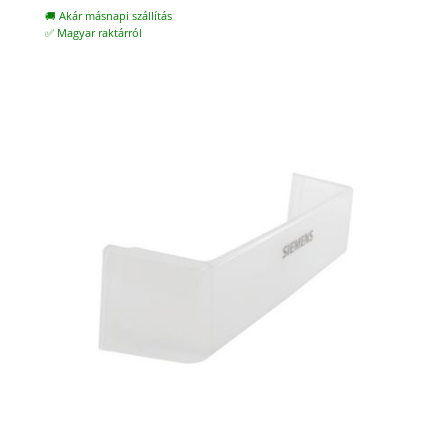
was:
is:
🚚 Akár másnapi szállítás
5.000 Ft.
3.900 Ft.
✅ Magyar raktárról