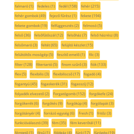
falmaró
(1)
fedeles
(1)
fedél
(158)
fehér
(215)
fehér gombok
(49)
fejező fűrész
(1)
fekete
(194)
fekete gombok
(19)
felfüggesztés
(2)
felmosó
(5)
felső
(36)
felsőfűtőszál
(12)
felsőház
(7)
felső házrész
(8)
felsőmaró
(3)
feltét
(65)
felújító készlet
(15)
felültöltős mosógép
(5)
feszítő emelő
(1)
filc
(3)
filter
(128)
filtertartó
(5)
finom szűrő
(3)
fiók
(133)
flex
(5)
flexibilis
(3)
flexibiliscső
(17)
fogadó
(4)
fogantyú
(45)
fogaskerék
(31)
fogasszíj
(12)
folyadék elvezető
(2)
Forgatógomb
(152)
forgókefe
(24)
forgókerék
(6)
forgókés
(9)
forgókúp
(4)
forgólapát
(3)
forgótányér
(4)
forrázó egység
(6)
Fresh
(1)
fritőz
(3)
funkcióválasztó
(39)
fém
(35)
fém keverőtál
(11)
fémtető
(1)
fésű
(1)
földgáz
(4)
fúró
(17)
fúrógép
(19)