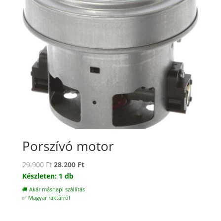
Porszívó motor
Original
Current
29.900
Ft
28.200
Ft
price
price
Készleten: 1 db
was:
is:
🚚 Akár másnapi szállítás
29.900 Ft.
28.200 Ft.
✅ Magyar raktárról