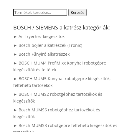
Keresés
Keresés
a
következőre:
BOSCH / SIEMENS alkatrész kategóriák:
► Air fryerhez kiegészítők
► Bosch bojler alkatrészek (Tronic)
► Bosch Fűnyíró alkatrészek
► BOSCH MUM4 ProfiMixx Konyhai robotgépre
kiegészítők és feltétek
► BOSCH MUM5 Konyhai robotgépre kiegészítők,
feltehető tartozékok
► BOSCH MUMS2 robotgéphez tartozékok és
kiegészítők
► Bosch MUMS6 robotgéphez tartozékok és
kiegészítők
► Bosch MUMS8 robotgépre feltehető kiegészítők és