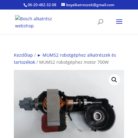
06-20-482-32-08
boyalkatreszek@gmail.com
Kezdőlap
/
► MUMS2 robotgéphez alkatrészek és
tartozékok
/ MUMS2 robotgéphez motor 700W