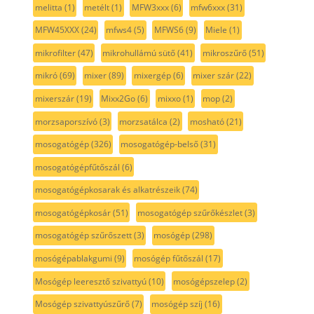
melitta
(1)
metélt
(1)
MFW3xxx
(6)
mfw6xxx
(31)
MFW45XXX
(24)
mfws4
(5)
MFWS6
(9)
Miele
(1)
mikrofilter
(47)
mikrohullámú sütő
(41)
mikroszűrő
(51)
mikró
(69)
mixer
(89)
mixergép
(6)
mixer szár
(22)
mixerszár
(19)
Mixx2Go
(6)
mixxo
(1)
mop
(2)
morzsaporszívó
(3)
morzsatálca
(2)
mosható
(21)
mosogatógép
(326)
mosogatógép-belső
(31)
mosogatógépfűtőszál
(6)
mosogatógépkosarak és alkatrészeik
(74)
mosogatógépkosár
(51)
mosogatógép szűrőkészlet
(3)
mosogatógép szűrőszett
(3)
mosógép
(298)
mosógépablakgumi
(9)
mosógép fűtőszál
(17)
Mosógép leeresztő szivattyú
(10)
mosógépszelep
(2)
Mosógép szivattyúszűrő
(7)
mosógép szíj
(16)