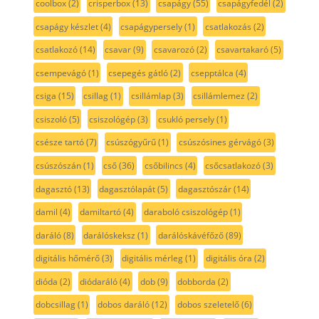
coolbox
(2)
crisperbox
(13)
csapágy
(55)
csapágyfedél
(2)
csapágy készlet
(4)
csapágypersely
(1)
csatlakozás
(2)
csatlakozó
(14)
csavar
(9)
csavarozó
(2)
csavartakaró
(5)
csempevágó
(1)
csepegés gátló
(2)
csepptálca
(4)
csiga
(15)
csillag
(1)
csillámlap
(3)
csillámlemez
(2)
csiszoló
(5)
csiszológép
(3)
csukló persely
(1)
csésze tartó
(7)
csúszógyűrű
(1)
csúszósines gérvágó
(3)
csúszószán
(1)
cső
(36)
csőbilincs
(4)
csőcsatlakozó
(3)
dagasztó
(13)
dagasztólapát
(5)
dagasztószár
(14)
damil
(4)
damiltartó
(4)
daraboló csiszológép
(1)
daráló
(8)
darálóskeksz
(1)
darálóskávéfőző
(89)
digitális hőmérő
(3)
digitális mérleg
(1)
digitális óra
(2)
dióda
(2)
diódaráló
(4)
dob
(9)
dobborda
(2)
dobcsillag
(1)
dobos daráló
(12)
dobos szeletelő
(6)