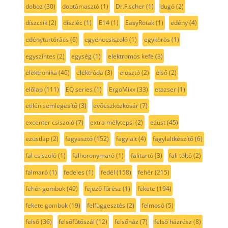
doboz
(30)
dobtámasztó
(1)
Dr.Fischer
(1)
dugó
(2)
díszcsík
(2)
díszléc
(1)
E14
(1)
EasyRotak
(1)
edény
(4)
edénytartórács
(6)
egyenecsiszoló
(1)
egykörös
(1)
egyszintes
(2)
egység
(1)
elektromos kefe
(3)
elektronika
(46)
elektróda
(3)
elosztó
(2)
első
(2)
előlap
(111)
EQ series
(1)
ErgoMixx
(33)
etazser
(1)
etilén semlegesítő
(3)
evőeszközkosár
(7)
excenter csiszoló
(7)
extra mélytepsi
(2)
ezüst
(45)
ezüstlap
(2)
fagyasztó
(152)
fagylalt
(4)
fagylaltkészítő
(6)
fal csiszoló
(1)
falhoronymaró
(1)
falitartó
(3)
fali töltő
(2)
falmaró
(1)
fedeles
(1)
fedél
(158)
fehér
(215)
fehér gombok
(49)
fejező fűrész
(1)
fekete
(194)
fekete gombok
(19)
felfüggesztés
(2)
felmosó
(5)
felső
(36)
felsőfűtőszál
(12)
felsőház
(7)
felső házrész
(8)