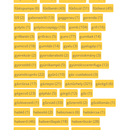
fűtéspumpa
(6)
fűtőbetét
(43)
fűtőszál
(51)
fűtőtest
(45)
G9
(2)
gabonaörlő
(13)
gaggenau
(1)
gerenda
(1)
golyós
(1)
golyóscsapágy
(10)
gomb
(104)
grill
(16)
grillbetét
(3)
grillrács
(5)
gumi
(77)
gumibak
(14)
gumicső
(18)
gumiláb
(14)
gyalu
(3)
gyalugép
(1)
gyerekzár
(2)
gyorsdaraboló
(2)
gyorstokmány
(3)
gyorstöltő
(1)
gyúrókampó
(5)
gyümölcscentrifuga
(12)
gyümölcsprés
(22)
gyűrű
(10)
gáz csatlakozó
(3)
gázrózsa
(17)
gáztepsi
(21)
gáztűzhely
(321)
gázégő
(6)
gégecső
(23)
gépház
(5)
görgő
(12)
gőz
(1)
gőzkivezető
(1)
gőzsütő
(33)
gőzterelő
(2)
gőzállomás
(1)
habkő
(1)
habosító
(2)
habszivacs
(6)
habtárcsa
(1)
habverő
(46)
habverőlapát
(18)
habverőszár
(28)