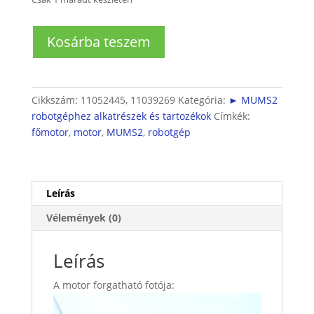
MUMS2
Kosárba teszem
robotgéphez
motor
700W
mennyiség
Cikkszám:
11052445, 11039269
Kategória:
► MUMS2
robotgéphez alkatrészek és tartozékok
Címkék:
főmotor
,
motor
,
MUMS2
,
robotgép
Leírás
Vélemények (0)
Leírás
A motor forgatható fotója: