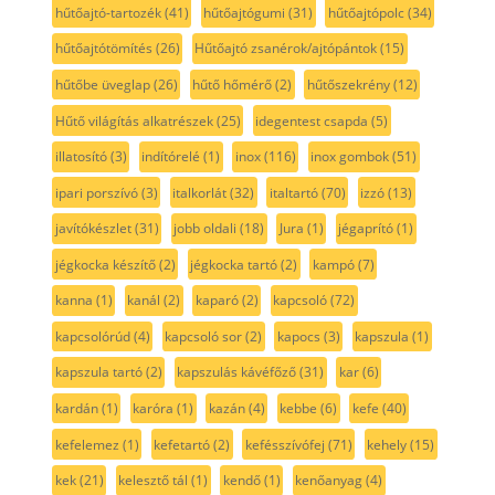
hűtőajtó-tartozék
(41)
hűtőajtógumi
(31)
hűtőajtópolc
(34)
hűtőajtótömítés
(26)
Hűtőajtó zsanérok/ajtópántok
(15)
hűtőbe üveglap
(26)
hűtő hőmérő
(2)
hűtőszekrény
(12)
Hűtő világítás alkatrészek
(25)
idegentest csapda
(5)
illatosító
(3)
indítórelé
(1)
inox
(116)
inox gombok
(51)
ipari porszívó
(3)
italkorlát
(32)
italtartó
(70)
izzó
(13)
javítókészlet
(31)
jobb oldali
(18)
Jura
(1)
jégaprító
(1)
jégkocka készítő
(2)
jégkocka tartó
(2)
kampó
(7)
kanna
(1)
kanál
(2)
kaparó
(2)
kapcsoló
(72)
kapcsolórúd
(4)
kapcsoló sor
(2)
kapocs
(3)
kapszula
(1)
kapszula tartó
(2)
kapszulás kávéfőző
(31)
kar
(6)
kardán
(1)
karóra
(1)
kazán
(4)
kebbe
(6)
kefe
(40)
kefelemez
(1)
kefetartó
(2)
kefésszívófej
(71)
kehely
(15)
kek
(21)
kelesztő tál
(1)
kendő
(1)
kenőanyag
(4)