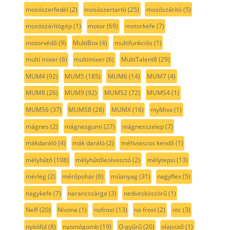
mosószerfedél
(2)
mosószertartó
(25)
mosószárító
(5)
mosószárítógép
(1)
motor
(69)
motorkefe
(7)
motorvédő
(9)
MultiBox
(4)
multifunkciós
(1)
multi mixer
(6)
multimixer
(6)
MultiTalent8
(29)
MUM4
(92)
MUM5
(185)
MUM6
(14)
MUM7
(4)
MUM8
(26)
MUM9
(92)
MUMS2
(72)
MUMS4
(1)
MUMS6
(37)
MUMS8
(28)
MUMX
(16)
myMixx
(1)
mágnes
(2)
mágnesgumi
(27)
mágnesszelep
(7)
mákdaráló
(4)
mák daráló
(2)
méhviaszos kendő
(1)
mélyhűtő
(108)
mélyhűtőleolvasztó
(2)
mélytepsi
(13)
mérleg
(2)
mérőpohár
(6)
műanyag
(31)
nagyflex
(5)
nagykefe
(7)
narancssárga
(3)
nedvesköszörű
(1)
Neff
(20)
Nivona
(1)
nofrost
(13)
no frost
(2)
ntc
(3)
nyitófül
(8)
nyomógomb
(19)
O-gyűrű
(20)
olajsütő
(1)