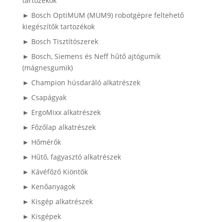
tartozékok
► Bosch OptiMUM (MUM9) robotgépre feltehető
kiegészítők tartozékok
► Bosch Tisztítószerek
► Bosch, Siemens és Neff hűtő ajtógumik
(mágnesgumik)
► Champion húsdaráló alkatrészek
► Csapágyak
► ErgoMixx alkatrészek
► Főzőlap alkatrészek
► Hőmérők
► Hűtő, fagyasztó alkatrészek
► Kávéfőző Kiöntők
► Kenőanyagok
► Kisgép alkatrészek
► Kisgépek