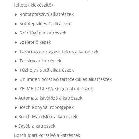
feltétek kiegészítők
► Robotporszívó alkatrészek
► Sütőtepsik és Grillrácsok
► Szárítógép alkatrészek
► Szeletelő kések
► Takarítógép kiegészítők és alkatrészek
► Tassimo alkatrészek
► Tűzhely / Sütő alkatrészek
► Unlimited porszívó tartozékok és alkatrészek
► ZELMER / UFESA Kisgép alkatrészek
►Automata kávéfőző alkatrészek
►Bosch Konyhai robotgépek
►Bosch MaxoMixx alkatrészek
►Egyéb alkatrészek
Bosch Ipari Porszívó alkatrészek