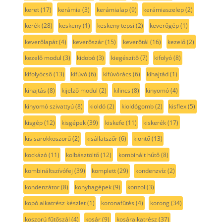
keret
(17)
kerámia
(3)
kerámialap
(9)
kerámiaszelep
(2)
kerék
(28)
keskeny
(1)
keskeny tepsi
(2)
keverőgép
(1)
keverőlapát
(4)
keverőszár
(15)
keverőtál
(16)
kezelő
(2)
kezelő modul
(3)
kidobó
(3)
kiegészítő
(7)
kifolyó
(8)
kifolyócső
(13)
kifúvó
(6)
kifúvórács
(6)
kihajtád
(1)
kihajtás
(8)
kijelző modul
(2)
kilincs
(8)
kinyomó
(4)
kinyomó szivattyú
(8)
kioldó
(2)
kioldógomb
(2)
kisflex
(5)
kisgép
(12)
kisgépek
(39)
kiskefe
(11)
kiskerék
(17)
kis sarokköszörű
(2)
kisállatszőr
(6)
kiöntő
(13)
kockázó
(11)
kolbásztöltő
(12)
kombinált hűtő
(8)
kombináltszívófej
(39)
komplett
(29)
kondenzvíz
(2)
kondenzátor
(8)
konyhagépek
(9)
konzol
(3)
kopó alkatrész készlet
(1)
koronafűtés
(4)
korong
(34)
koszorú fűtőszál
(4)
kosár
(9)
kosáralkatrész
(37)