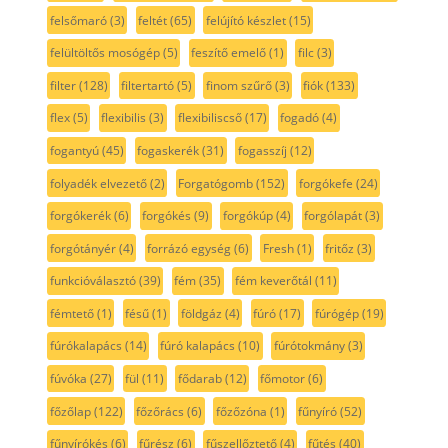
felsőmaró
(3)
feltét
(65)
felújító készlet
(15)
felültöltős mosógép
(5)
feszítő emelő
(1)
filc
(3)
filter
(128)
filtertartó
(5)
finom szűrő
(3)
fiók
(133)
flex
(5)
flexibilis
(3)
flexibiliscső
(17)
fogadó
(4)
fogantyú
(45)
fogaskerék
(31)
fogasszíj
(12)
folyadék elvezető
(2)
Forgatógomb
(152)
forgókefe
(24)
forgókerék
(6)
forgókés
(9)
forgókúp
(4)
forgólapát
(3)
forgótányér
(4)
forrázó egység
(6)
Fresh
(1)
fritőz
(3)
funkcióválasztó
(39)
fém
(35)
fém keverőtál
(11)
fémtető
(1)
fésű
(1)
földgáz
(4)
fúró
(17)
fúrógép
(19)
fúrókalapács
(14)
fúró kalapács
(10)
fúrótokmány
(3)
fúvóka
(27)
fül
(11)
fődarab
(12)
főmotor
(6)
főzőlap
(122)
főzőrács
(6)
főzőzóna
(1)
fűnyíró
(52)
fűnyírókés
(6)
fűrész
(6)
fűszellőztető
(4)
fűtés
(40)