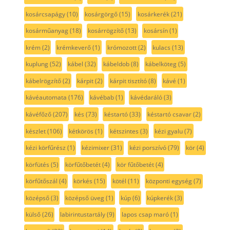
kosárcsapágy
(10)
kosárgörgő
(15)
kosárkerék
(21)
kosárműanyag
(18)
kosárrögzítő
(13)
kosársín
(1)
krém
(2)
krémkeverő
(1)
krómozott
(2)
kulacs
(13)
kuplung
(52)
kábel
(32)
kábeldob
(8)
kábelköteg
(5)
kábelrögzítő
(2)
kárpit
(2)
kárpit tisztító
(8)
kávé
(1)
kávéautomata
(176)
kávébab
(1)
kávédaráló
(3)
kávéfőző
(207)
kés
(73)
késtartó
(33)
késtartó csavar
(2)
készlet
(106)
kétkörös
(1)
kétszintes
(3)
kézi gyalu
(7)
kézi körfűrész
(1)
kézimixer
(31)
kézi porszívó
(79)
kör
(4)
körfütés
(5)
körfűtőbetét
(4)
kör fűtőbetét
(4)
körfűtőszál
(4)
körkés
(15)
kötél
(11)
központi egység
(7)
középső
(3)
középső üveg
(1)
kúp
(6)
kúpkerék
(3)
külső
(26)
labirintustartály
(9)
lapos csap maró
(1)