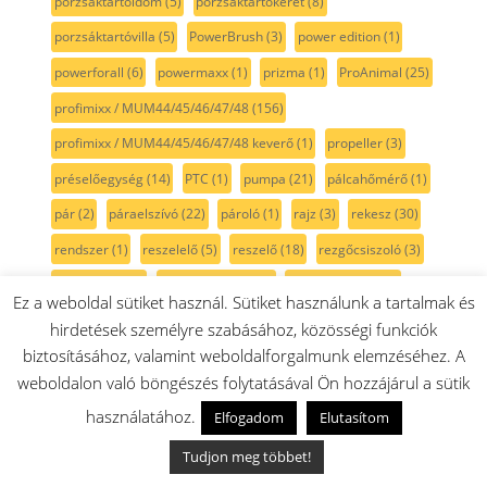
porzsáktartóidom
(5)
porzsáktartókeret
(8)
porzsáktartóvilla
(5)
PowerBrush
(3)
power edition
(1)
powerforall
(6)
powermaxx
(1)
prizma
(1)
ProAnimal
(25)
profimixx / MUM44/45/46/47/48
(156)
profimixx / MUM44/45/46/47/48 keverő
(1)
propeller
(3)
préselőegység
(14)
PTC
(1)
pumpa
(21)
pálcahőmérő
(1)
pár
(2)
páraelszívó
(22)
pároló
(1)
rajz
(3)
rekesz
(30)
rendszer
(1)
reszelelő
(5)
reszelő
(18)
rezgőcsiszoló
(3)
robotgép
(380)
robot porszívó
(15)
robotporszívó
(11)
Ez a weboldal sütiket használ. Sütiket használunk a tartalmak és
Rotak
(15)
Roxxter
(1)
rozsdamentes
(3)
rugó
(30)
hirdetések személyre szabásához, közösségi funkciók
biztosításához, valamint weboldalforgalmunk elemzéséhez. A
rugótartó
(1)
rács
(19)
rádió
(1)
résszívó
(18)
weboldalon való böngészés folytatásával Ön hozzájárul a sütik
Rókafarkfűrész
(1)
rókafűrész
(1)
rózsaszín
(2)
használatához.
Elfogadom
Elutasítom
rögzítő
(30)
röszti
(2)
rúdmixer
(102)
rúdmixerszár
(20)
Tudjon meg többet!
sablon
(5)
sarokcsiszoló
(10)
sarokelem
(1)