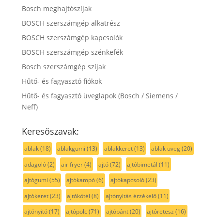
Bosch meghajtószíjak
BOSCH szerszámgép alkatrész
BOSCH szerszámgép kapcsolók
BOSCH szerszámgép szénkefék
Bosch szerszámgép szíjak
Hűtő- és fagyasztó fiókok
Hűtő- és fagyasztó üveglapok (Bosch / Siemens /
Neff)
Keresőszavak:
ablak
(18)
ablakgumi
(13)
ablakkeret
(13)
ablak üveg
(20)
adagoló
(2)
air fryer
(4)
ajtó
(72)
ajtóbimetál
(11)
ajtógumi
(55)
ajtókampó
(6)
ajtókapcsoló
(23)
ajtókeret
(23)
ajtókötél
(8)
ajtónyitás érzékelő
(11)
ajtónyitó
(17)
ajtópolc
(71)
ajtópánt
(20)
ajtóretesz
(16)