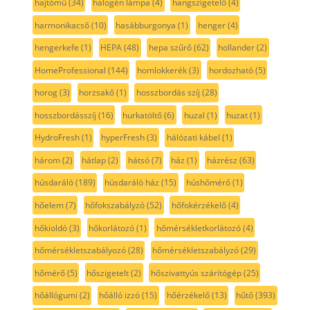
hajtómű
(34)
halogén lámpa
(4)
hangszigetelő
(4)
harmonikacső
(10)
hasábburgonya
(1)
henger
(4)
hengerkefe
(1)
HEPA
(48)
hepa szűrő
(62)
hollander
(2)
HomeProfessional
(144)
homlokkerék
(3)
hordozható
(5)
horog
(3)
horzsakő
(1)
hosszbordás szíj
(28)
hosszbordásszíj
(16)
hurkatöltő
(6)
huzal
(1)
huzat
(1)
HydroFresh
(1)
hyperFresh
(3)
hálózati kábel
(1)
három
(2)
hátlap
(2)
hátsó
(7)
ház
(1)
házrész
(63)
húsdaráló
(189)
húsdaráló ház
(15)
húshőmérő
(1)
hőelem
(7)
hőfokszabályzó
(52)
hőfokérzékelő
(4)
hőkioldó
(3)
hőkorlátozó
(1)
hőmérsékletkorlátozó
(4)
hőmérsékletszabályozó
(28)
hőmérsékletszabályzó
(29)
hőmérő
(5)
hőszigetelt
(2)
hőszivattyús szárítógép
(25)
hőállógumi
(2)
hőálló izzó
(15)
hőérzékelő
(13)
hűtő
(393)