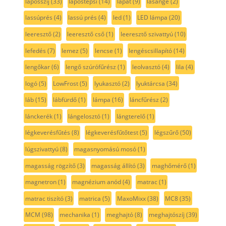
laposszíj
(33)
lapostepsi
(14)
lapát
(9)
lasange
(2)
lassúprés
(4)
lassú prés
(4)
led
(1)
LED lámpa
(20)
leeresztő
(2)
leeresztő cső
(1)
leeresztő szivattyú
(10)
lefedés
(7)
lemez
(5)
lencse
(1)
lengéscsillapító
(14)
lengőkar
(6)
lengő szúrófűrész
(1)
leolvasztó
(4)
lila
(4)
logó
(5)
LowFrost
(5)
lyukasztó
(2)
lyuktárcsa
(34)
láb
(15)
lábfürdő
(1)
lámpa
(16)
láncfűrész
(2)
lánckerék
(1)
lángelosztó
(1)
lángterelő
(1)
légkeverésfűtés
(8)
légkeverésfűtőtest
(5)
légszűrő
(50)
lúgszivattyú
(8)
magasnyomású mosó
(1)
magasság rögzítő
(3)
magasság állító
(3)
maghőmérő
(1)
magnetron
(1)
magnézium anód
(4)
matrac
(1)
matrac tiszító
(3)
matrica
(5)
MaxoMixx
(38)
MC8
(35)
MCM
(98)
mechanika
(1)
meghajtó
(8)
meghajtószíj
(39)