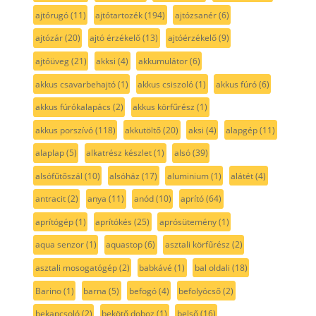
ajtórugó
(11)
ajtótartozék
(194)
ajtózsanér
(6)
ajtózár
(20)
ajtó érzékelő
(13)
ajtóérzékelő
(9)
ajtóüveg
(21)
akksi
(4)
akkumulátor
(6)
akkus csavarbehajtó
(1)
akkus csiszoló
(1)
akkus fúró
(6)
akkus fúrókalapács
(2)
akkus körfűrész
(1)
akkus porszívó
(118)
akkutöltő
(20)
aksi
(4)
alapgép
(11)
alaplap
(5)
alkatrész készlet
(1)
alsó
(39)
alsófűtőszál
(10)
alsóház
(17)
aluminium
(1)
alátét
(4)
antracit
(2)
anya
(11)
anód
(10)
aprító
(64)
aprítógép
(1)
aprítókés
(25)
aprósütemény
(1)
aqua senzor
(1)
aquastop
(6)
asztali körfűrész
(2)
asztali mosogatógép
(2)
babkávé
(1)
bal oldali
(18)
Barino
(1)
barna
(5)
befogó
(4)
befolyócső
(2)
bekapcsoló
(2)
bekötő doboz
(1)
belső
(16)