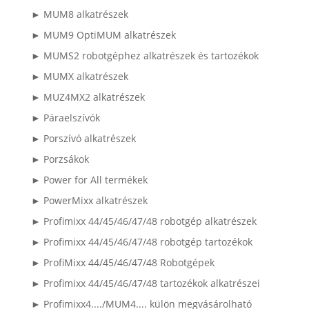
► MUM8 alkatrészek
► MUM9 OptiMUM alkatrészek
► MUMS2 robotgéphez alkatrészek és tartozékok
► MUMX alkatrészek
► MUZ4MX2 alkatrészek
► Páraelszívók
► Porszívó alkatrészek
► Porzsákok
► Power for All termékek
► PowerMixx alkatrészek
► Profimixx 44/45/46/47/48 robotgép alkatrészek
► Profimixx 44/45/46/47/48 robotgép tartozékok
► ProfiMixx 44/45/46/47/48 Robotgépek
► Profimixx 44/45/46/47/48 tartozékok alkatrészei
► Profimixx4..../MUM4.... külön megvásárolható