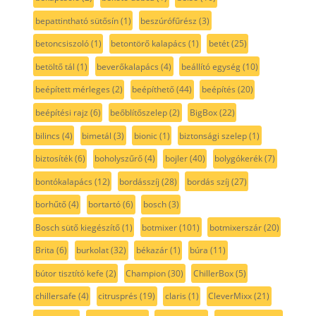
bepattintható sütősín
(1)
beszúrófűrész
(3)
betoncsiszoló
(1)
betontörő kalapács
(1)
betét
(25)
betöltő tál
(1)
beverőkalapács
(4)
beállító egység
(10)
beépített mérleges
(2)
beépíthető
(44)
beépítés
(20)
beépítési rajz
(6)
beőblítőszelep
(2)
BigBox
(22)
bilincs
(4)
bimetál
(3)
bionic
(1)
biztonsági szelep
(1)
biztosíték
(6)
boholyszűrő
(4)
bojler
(40)
bolygókerék
(7)
bontókalapács
(12)
bordásszíj
(28)
bordás szíj
(27)
borhűtő
(4)
bortartó
(6)
bosch
(3)
Bosch sütő kiegészítő
(1)
botmixer
(101)
botmixerszár
(20)
Brita
(6)
burkolat
(32)
békazár
(1)
búra
(11)
bútor tisztító kefe
(2)
Champion
(30)
ChillerBox
(5)
chillersafe
(4)
citrusprés
(19)
claris
(1)
CleverMixx
(21)