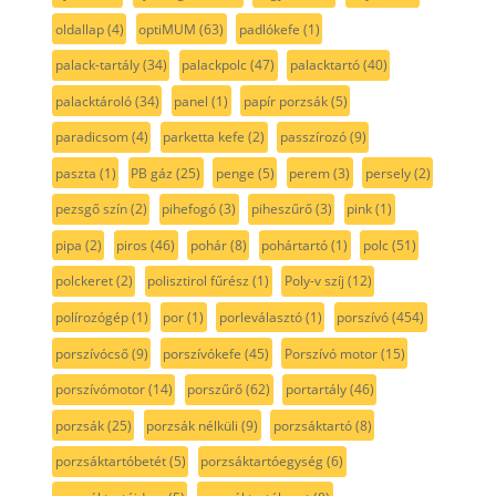
oldallap
(4)
optiMUM
(63)
padlókefe
(1)
palack-tartály
(34)
palackpolc
(47)
palacktartó
(40)
palacktároló
(34)
panel
(1)
papír porzsák
(5)
paradicsom
(4)
parketta kefe
(2)
passzírozó
(9)
paszta
(1)
PB gáz
(25)
penge
(5)
perem
(3)
persely
(2)
pezsgő szín
(2)
pihefogó
(3)
piheszűrő
(3)
pink
(1)
pipa
(2)
piros
(46)
pohár
(8)
pohártartó
(1)
polc
(51)
polckeret
(2)
polisztirol fűrész
(1)
Poly-v szíj
(12)
polírozógép
(1)
por
(1)
porleválasztó
(1)
porszívó
(454)
porszívócső
(9)
porszívókefe
(45)
Porszívó motor
(15)
porszívómotor
(14)
porszűrő
(62)
portartály
(46)
porzsák
(25)
porzsák nélküli
(9)
porzsáktartó
(8)
porzsáktartóbetét
(5)
porzsáktartóegység
(6)