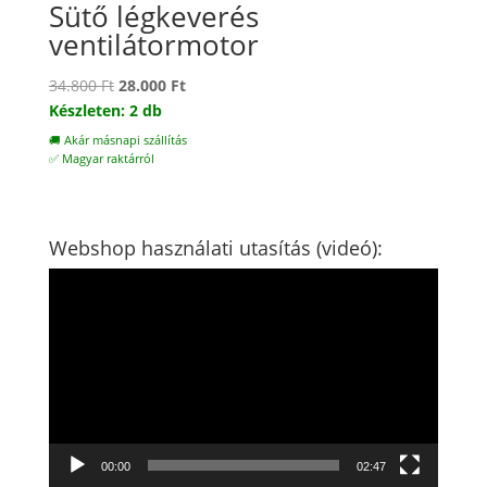
Sütő légkeverés
ventilátormotor
Original
Current
34.800
Ft
28.000
Ft
price
price
Készleten: 2 db
was:
is:
🚚 Akár másnapi szállítás
34.800 Ft.
28.000 Ft.
✅ Magyar raktárról
Webshop használati utasítás (videó):
Videólejátszó
00:00
02:47