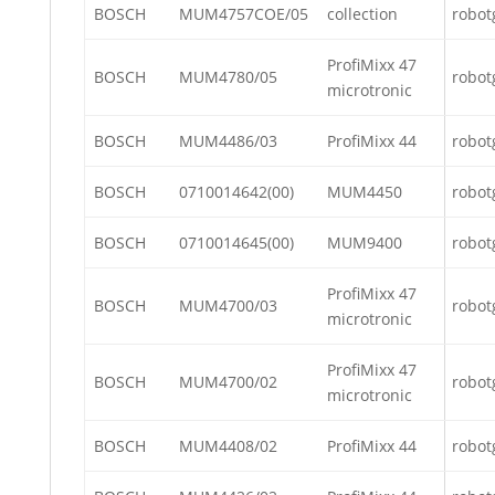
BOSCH
MUM4757COE/05
collection
robot
ProfiMixx 47
BOSCH
MUM4780/05
robot
microtronic
BOSCH
MUM4486/03
ProfiMixx 44
robot
BOSCH
0710014642(00)
MUM4450
robot
BOSCH
0710014645(00)
MUM9400
robot
ProfiMixx 47
BOSCH
MUM4700/03
robot
microtronic
ProfiMixx 47
BOSCH
MUM4700/02
robot
microtronic
BOSCH
MUM4408/02
ProfiMixx 44
robot