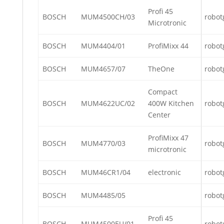
Profi 45
BOSCH
MUM4500CH/03
robot
Microtronic
BOSCH
MUM4404/01
ProfiMixx 44
robot
BOSCH
MUM4657/07
TheOne
robot
Compact
BOSCH
MUM4622UC/02
400W Kitchen
robot
Center
ProfiMixx 47
BOSCH
MUM4770/03
robot
microtronic
BOSCH
MUM46CR1/04
electronic
robot
BOSCH
MUM4485/05
robot
Profi 45
BOSCH
MUM4500EU/01
robot