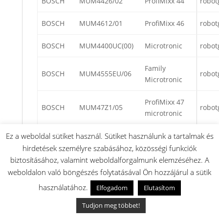
BOSCH
MUM4426/02
ProfiMixx 44
robot
BOSCH
MUM4612/01
ProfiMixx 46
robot
BOSCH
MUM4400UC(00)
Microtronic
robot
Family
BOSCH
MUM4555EU/06
robot
Microtronic
ProfiMixx 47
BOSCH
MUM47Z1/05
robot
microtronic
BOSCH
MUM4405UC/02
Compact
robot
Ez a weboldal sütiket használ. Sütiket használunk a tartalmak és
hirdetések személyre szabásához, közösségi funkciók
ProfiMixx 47
biztosításához, valamint weboldalforgalmunk elemzéséhez. A
BOSCH
MUM4750/01
robot
microtronic
weboldalon való böngészés folytatásával Ön hozzájárul a sütik
használatához.
Elfogadom
Elutasítom
Profi 45
BOSCH
MUM4500CH/06
robot
Microtronic
Tudjon meg többet!