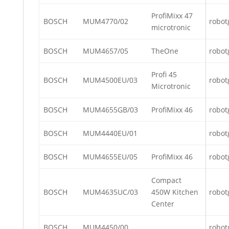
ProfiMixx 47
BOSCH
MUM4770/02
robot
microtronic
BOSCH
MUM4657/05
TheOne
robot
Profi 45
BOSCH
MUM4500EU/03
robot
Microtronic
BOSCH
MUM4655GB/03
ProfiMixx 46
robot
BOSCH
MUM4440EU/01
robot
BOSCH
MUM4655EU/05
ProfiMixx 46
robot
Compact
BOSCH
MUM4635UC/03
450W Kitchen
robot
Center
BOSCH
MUM4450/00
robot