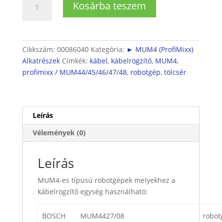
Kosárba teszem
Kábelrögzítő
egység
mennyiség
Cikkszám:
00086040
Kategória:
► MUM4 (ProfiMixx)
Alkatrészek
Címkék:
kábel
,
kábelrögzítő
,
MUM4
,
profimixx / MUM44/45/46/47/48
,
robotgép
,
tölcsér
Leírás
Vélemények (0)
Leírás
MUM4-es típusú robotgépek melyekhez a
kábelrögzítő egység használható:
BOSCH
MUM4427/08
robot