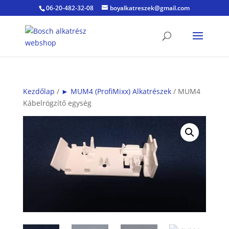
06-20-482-32-08
boyalkatreszek@gmail.com
Kezdőlap
/
► MUM4 (ProfiMixx) Alkatrészek
/ MUM4
Kábelrögzítő egység