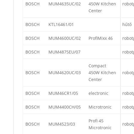
BOSCH
MUM4635UC/02
450W Kitchen
robot
Center
BOSCH
KTL16461/01
hűtő
BOSCH
MUM4600UC/02
ProfiMixx 46
robot
BOSCH
MUM4875EU/07
robot
Compact
BOSCH
MUM4620UC/03
450W Kitchen
robot
Center
BOSCH
MUM46CR1/05
electronic
robot
BOSCH
MUM4400CH/05
Microtronic
robot
Profi 45
BOSCH
MUM4523/03
robot
Microtronic