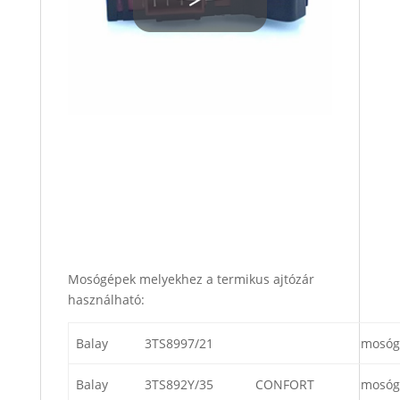
Mosógépek melyekhez a termikus ajtózár
használható:
Balay
3TS8997/21
mosóg
Balay
3TS892Y/35
CONFORT
mosóg