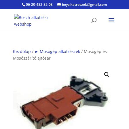
06-20-482-32-08
boyalkatreszek@gmail.com
Kezdőlap
/
► Mosógép alkatrészek
/ Mosógép és
Mosószárító ajtózár