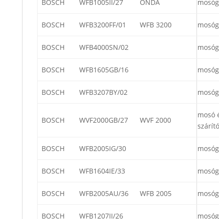
BOSCH
WFB1005II/27
ONDA
mosóg
BOSCH
WFB3200FF/01
WFB 3200
mosóg
BOSCH
WFB4000SN/02
mosóg
BOSCH
WFB1605GB/16
mosóg
BOSCH
WFB3207BY/02
mosóg
mosó 
BOSCH
WVF2000GB/27
WVF 2000
szárít
BOSCH
WFB2005IG/30
mosóg
BOSCH
WFB1604IE/33
mosóg
BOSCH
WFB2005AU/36
WFB 2005
mosóg
BOSCH
WFB1207II/26
mosóg