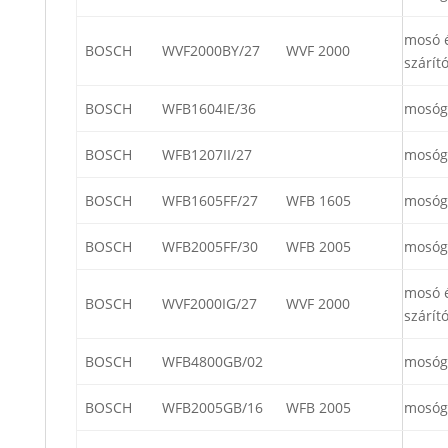
mosó 
BOSCH
WVF2000BY/27
WVF 2000
szárít
BOSCH
WFB1604IE/36
mosóg
BOSCH
WFB1207II/27
mosóg
BOSCH
WFB1605FF/27
WFB 1605
mosóg
BOSCH
WFB2005FF/30
WFB 2005
mosóg
mosó 
BOSCH
WVF2000IG/27
WVF 2000
szárít
BOSCH
WFB4800GB/02
mosóg
BOSCH
WFB2005GB/16
WFB 2005
mosóg