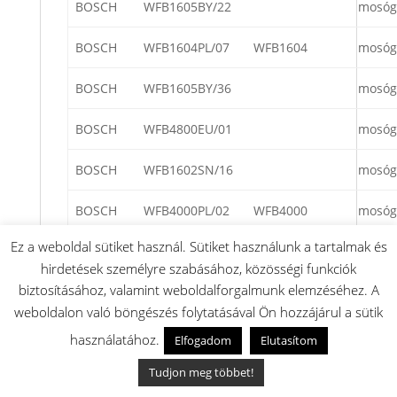
BOSCH
WFB1605BY/22
mosóg
BOSCH
WFB1604PL/07
WFB1604
mosóg
BOSCH
WFB1605BY/36
mosóg
BOSCH
WFB4800EU/01
mosóg
BOSCH
WFB1602SN/16
mosóg
BOSCH
WFB4000PL/02
WFB4000
mosóg
Ez a weboldal sütiket használ. Sütiket használunk a tartalmak és
BOSCH
WFB2005PL/36
WFB2005
mosóg
hirdetések személyre szabásához, közösségi funkciók
biztosításához, valamint weboldalforgalmunk elemzéséhez. A
BOSCH
WFB1005IG/26
WFB 1005
mosóg
weboldalon való böngészés folytatásával Ön hozzájárul a sütik
BOSCH
WFB2004FG/26
WFB 2004
mosóg
használatához.
Elfogadom
Elutasítom
Tudjon meg többet!
BOSCH
WFB2005AU/22
WFB 2005
mosóg