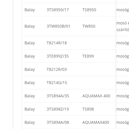
Balay
3TS8950/17
TS8950
mosóg
mosó 
Balay
3TW850B/01
TW850
szárít
Balay
T8214R/18
mosóg
Balay
3TE899Z/35
TE899
mosóg
Balay
T8212R/03
mosóg
Balay
T8214G/15
mosóg
Balay
3TS894A/35
AQUAMAX 400
mosóg
Balay
3TS898Z/19
TS898
mosóg
Balay
3TS894A/08
AQUAMAX400
mosóg