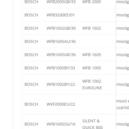
BOSCH
WFB2005GB/33
WFB 2005
mosóg
BOSCH
WFB3200EE/01
mosóg
BOSCH
WFB1602GB/30
WFB 1602
mosóg
BOSCH
WFB1605AU/36
mosóg
BOSCH
WFB1605GR/36
WFB 1605
mosóg
BOSCH
WFB1005BY/33
WFB 1005
mosóg
WFB 1002
BOSCH
WFB1002BY/22
mosóg
EUROLINE
mosó 
BOSCH
WVF2000EU/22
szárít
SILENT &
BOSCH
WFB1605SG/16
mosóg
QUICK 800