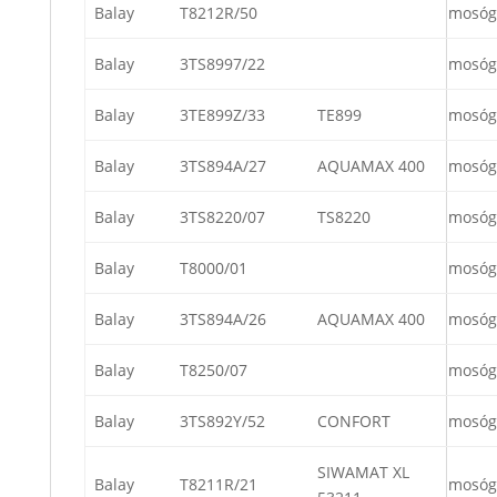
Balay
T8212R/50
mosóg
Balay
3TS8997/22
mosóg
Balay
3TE899Z/33
TE899
mosóg
Balay
3TS894A/27
AQUAMAX 400
mosóg
Balay
3TS8220/07
TS8220
mosóg
Balay
T8000/01
mosóg
Balay
3TS894A/26
AQUAMAX 400
mosóg
Balay
T8250/07
mosóg
Balay
3TS892Y/52
CONFORT
mosóg
SIWAMAT XL
Balay
T8211R/21
mosóg