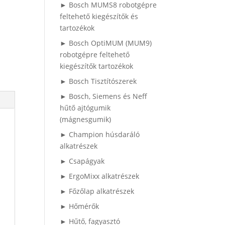
► Bosch MUMS8 robotgépre
feltehető kiegészítők és
tartozékok
► Bosch OptiMUM (MUM9)
robotgépre feltehető
kiegészítők tartozékok
► Bosch Tisztítószerek
► Bosch, Siemens és Neff
hűtő ajtógumik
(mágnesgumik)
► Champion húsdaráló
alkatrészek
► Csapágyak
► ErgoMixx alkatrészek
► Főzőlap alkatrészek
► Hőmérők
► Hűtő, fagyasztó