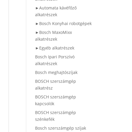
►Automata kávéfőző
alkatrészek
►Bosch Konyhai robotgépek
►Bosch MaxoMixx
alkatrészek
►Egyéb alkatrészek
Bosch Ipari Porszívó
alkatrészek
Bosch meghajtószíjak
BOSCH szerszámgép
alkatrész
BOSCH szerszámgép
kapcsolók
BOSCH szerszámgép
szénkefék
Bosch szerszámgép szíjak