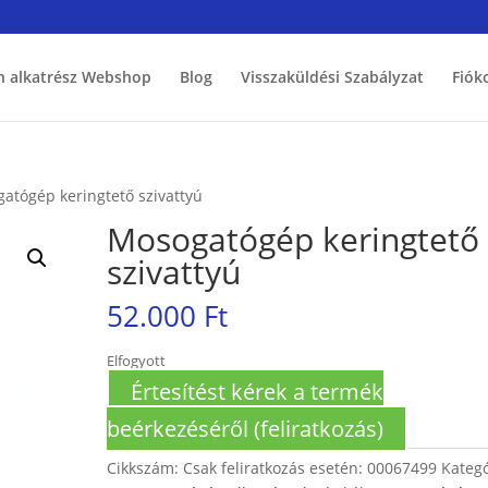
h alkatrész Webshop
Blog
Visszaküldési Szabályzat
Fiók
atógép keringtető szivattyú
Mosogatógép keringtető
szivattyú
52.000
Ft
Elfogyott
Értesítést kérek a termék
beérkezéséről (feliratkozás)
Cikkszám:
Csak feliratkozás esetén: 00067499
Kategó