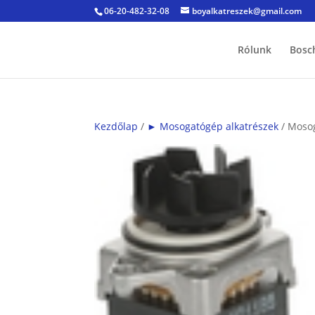
06-20-482-32-08
boyalkatreszek@gmail.com
Rólunk
Bosc
Kezdőlap
/
► Mosogatógép alkatrészek
/ Mosog