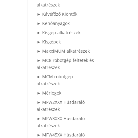
alkatrészek
► Kávéfőző Kiöntők
► Kenőanyagok
► Kisgép alkatrészek
► Kisgépek
► MaxxiMUM alkatrészek
► MC8 robotgép feltétek és
alkatrészek
► MCM robotgép
alkatrészek
► Mérlegek
► MFW2XXX Húsdaráló
alkatrészek
► MFW3XXX Húsdaráló
alkatrészek
► MFW45XX Húsdaráló