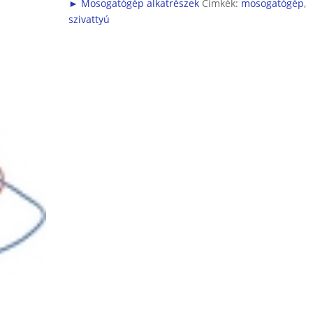
► Mosogatógép alkatrészek
Címkék:
mosogatógép
,
szivattyú