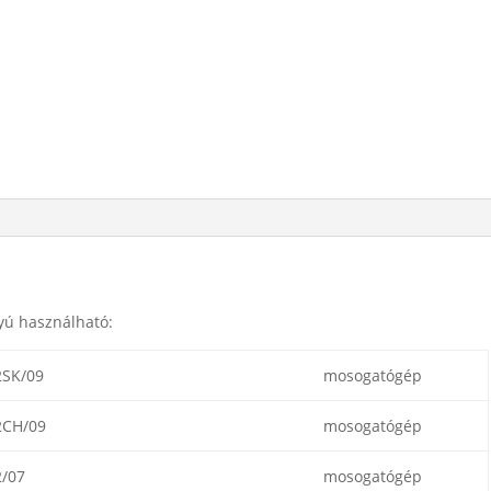
yú használható:
2SK/09
mosogatógép
2CH/09
mosogatógép
/07
mosogatógép