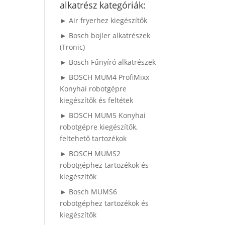
alkatrész kategóriák:
► Air fryerhez kiegészítők
► Bosch bojler alkatrészek
(Tronic)
► Bosch Fűnyíró alkatrészek
► BOSCH MUM4 ProfiMixx
Konyhai robotgépre
kiegészítők és feltétek
► BOSCH MUM5 Konyhai
robotgépre kiegészítők,
feltehető tartozékok
► BOSCH MUMS2
robotgéphez tartozékok és
kiegészítők
► Bosch MUMS6
robotgéphez tartozékok és
kiegészítők