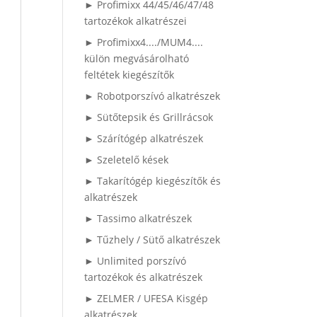
► Profimixx 44/45/46/47/48
tartozékok alkatrészei
► Profimixx4..../MUM4....
külön megvásárolható
feltétek kiegészítők
► Robotporszívó alkatrészek
► Sütőtepsik és Grillrácsok
► Szárítógép alkatrészek
► Szeletelő kések
► Takarítógép kiegészítők és
alkatrészek
► Tassimo alkatrészek
► Tűzhely / Sütő alkatrészek
► Unlimited porszívó
tartozékok és alkatrészek
► ZELMER / UFESA Kisgép
alkatrészek