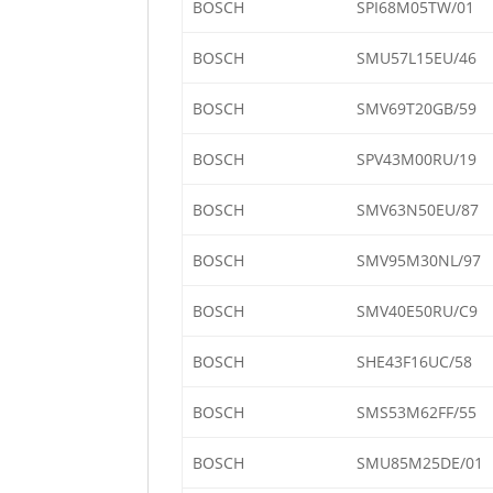
BOSCH
SPI68M05TW/01
BOSCH
SMU57L15EU/46
BOSCH
SMV69T20GB/59
BOSCH
SPV43M00RU/19
BOSCH
SMV63N50EU/87
BOSCH
SMV95M30NL/97
BOSCH
SMV40E50RU/C9
BOSCH
SHE43F16UC/58
BOSCH
SMS53M62FF/55
BOSCH
SMU85M25DE/01