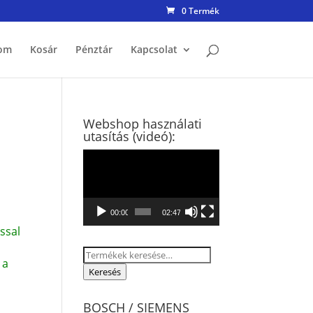
0 Termék
om
Kosár
Pénztár
Kapcsolat
Webshop használati
utasítás (videó):
Videólejátszó
00:00
02:47
ssal
Keresés
 a
a
Keresés
következőre:
BOSCH / SIEMENS