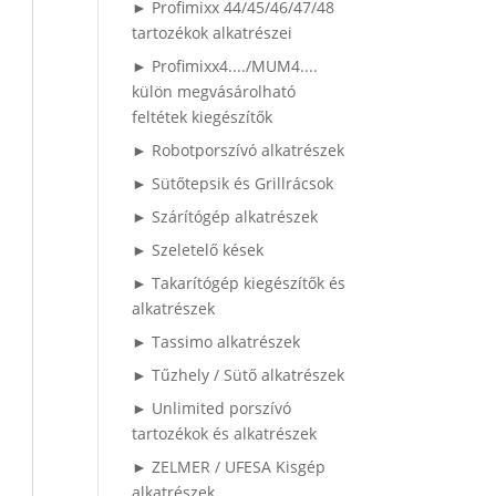
► Profimixx 44/45/46/47/48
tartozékok alkatrészei
► Profimixx4..../MUM4....
külön megvásárolható
feltétek kiegészítők
► Robotporszívó alkatrészek
► Sütőtepsik és Grillrácsok
► Szárítógép alkatrészek
► Szeletelő kések
► Takarítógép kiegészítők és
alkatrészek
► Tassimo alkatrészek
► Tűzhely / Sütő alkatrészek
► Unlimited porszívó
tartozékok és alkatrészek
► ZELMER / UFESA Kisgép
alkatrészek