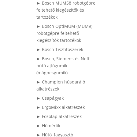
► Bosch MUMS8 robotgépre
feltehető kiegészítők és
tartozékok
► Bosch OptiMUM (MUM9)
robotgépre feltehető
kiegészítők tartozékok
► Bosch Tisztítószerek
► Bosch, Siemens és Neff
hűtő ajtógumik
(mágnesgumik)
► Champion húsdaráló
alkatrészek
► Csapágyak
► ErgoMixx alkatrészek
► Főzőlap alkatrészek
► Hőmérők
► Hűtő, fagyasztó