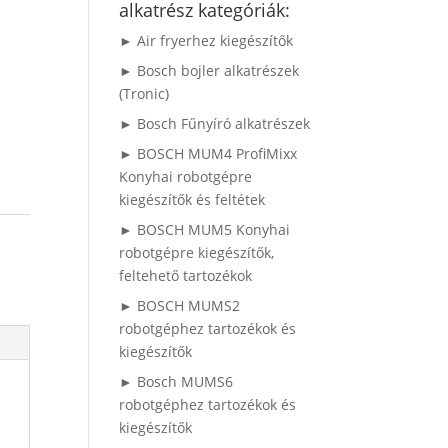
alkatrész kategóriák:
► Air fryerhez kiegészítők
► Bosch bojler alkatrészek
(Tronic)
► Bosch Fűnyíró alkatrészek
► BOSCH MUM4 ProfiMixx
Konyhai robotgépre
kiegészítők és feltétek
► BOSCH MUM5 Konyhai
robotgépre kiegészítők,
feltehető tartozékok
► BOSCH MUMS2
robotgéphez tartozékok és
kiegészítők
► Bosch MUMS6
robotgéphez tartozékok és
kiegészítők