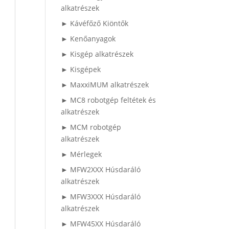
alkatrészek
► Kávéfőző Kiöntők
► Kenőanyagok
► Kisgép alkatrészek
► Kisgépek
► MaxxiMUM alkatrészek
► MC8 robotgép feltétek és
alkatrészek
► MCM robotgép
alkatrészek
► Mérlegek
► MFW2XXX Húsdaráló
alkatrészek
► MFW3XXX Húsdaráló
alkatrészek
► MFW45XX Húsdaráló