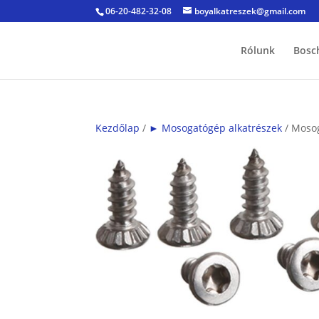
06-20-482-32-08
boyalkatreszek@gmail.com
Rólunk
Bosc
Kezdőlap
/
► Mosogatógép alkatrészek
/ Mosog