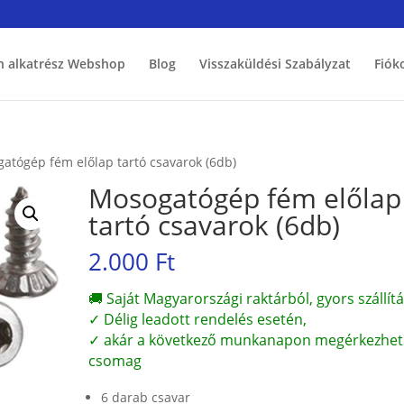
h alkatrész Webshop
Blog
Visszaküldési Szabályzat
Fiók
atógép fém előlap tartó csavarok (6db)
Mosogatógép fém előlap
tartó csavarok (6db)
2.000
Ft
🚚 Saját Magyarországi raktárból, gyors szállítá
✓ Délig leadott rendelés esetén,
✓ akár a következő munkanapon megérkezhet
csomag
6 darab csavar