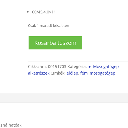
60/45,4.0×11
Csak 1 maradt készleten
Mosogatógép
Kosárba teszem
fém
előlap
tartó
csavarok
Cikkszám:
00151703
Kategória:
► Mosogatógép
(6db)
alkatrészek
Címkék:
előlap
,
fém
,
mosogatógép
mennyiség
ználhatóak: