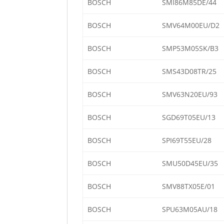
BOSCH
SMI86M85DE/44
BOSCH
SMV64M00EU/D2
BOSCH
SMP53M05SK/B3
BOSCH
SMS43D08TR/25
BOSCH
SMV63N20EU/93
BOSCH
SGD69T05EU/13
BOSCH
SPI69T55EU/28
BOSCH
SMU50D45EU/35
BOSCH
SMV88TX05E/01
BOSCH
SPU63M05AU/18