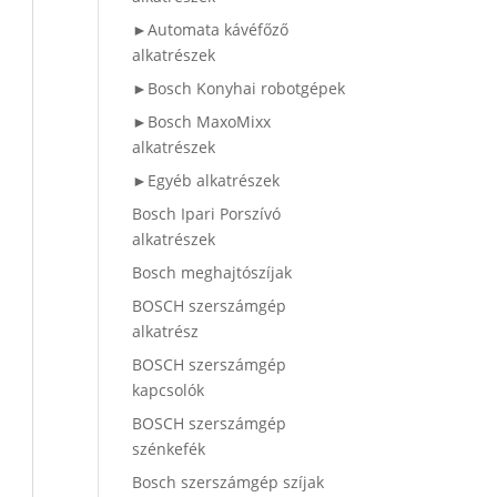
►Automata kávéfőző
alkatrészek
►Bosch Konyhai robotgépek
►Bosch MaxoMixx
alkatrészek
►Egyéb alkatrészek
Bosch Ipari Porszívó
alkatrészek
Bosch meghajtószíjak
BOSCH szerszámgép
alkatrész
BOSCH szerszámgép
kapcsolók
BOSCH szerszámgép
szénkefék
Bosch szerszámgép szíjak