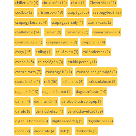
chillersafe
(4)
citrusprés
(19)
claris
(1)
CleverMixx
(21)
coolbox
(2)
crisperbox
(13)
csapágy
(55)
csapágyfedél
(2)
csapágy készlet
(4)
csapágypersely
(1)
csatlakozás
(2)
csatlakozó
(14)
csavar
(9)
csavarozó
(2)
csavartakaró
(5)
csempevágó
(1)
csepegés gátló
(2)
csepptálca
(4)
csiga
(15)
csillag
(1)
csillámlap
(3)
csillámlemez
(2)
csiszoló
(5)
csiszológép
(3)
csukló persely
(1)
csésze tartó
(7)
csúszógyűrű
(1)
csúszósines gérvágó
(3)
csúszószán
(1)
cső
(36)
csőbilincs
(4)
csőcsatlakozó
(3)
dagasztó
(13)
dagasztólapát
(5)
dagasztószár
(14)
damil
(4)
damiltartó
(4)
daraboló csiszológép
(1)
daráló
(8)
darálóskeksz
(1)
darálóskávéfőző
(89)
digitális hőmérő
(3)
digitális mérleg
(1)
digitális óra
(2)
dióda
(2)
diódaráló
(4)
dob
(9)
dobborda
(2)