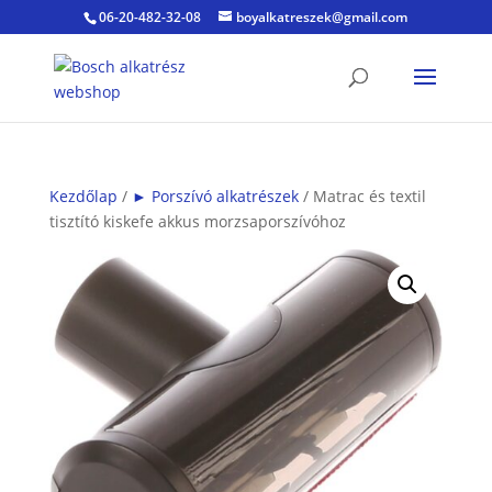
06-20-482-32-08
boyalkatreszek@gmail.com
Kezdőlap
/
► Porszívó alkatrészek
/ Matrac és textil
tisztító kiskefe akkus morzsaporszívóhoz