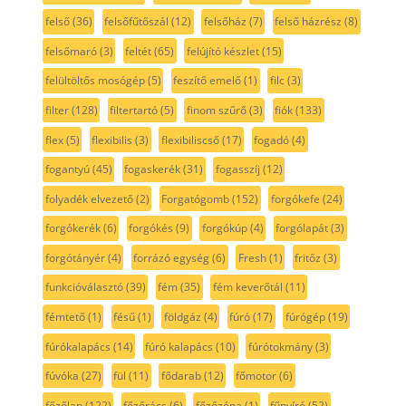
felső
(36)
felsőfűtőszál
(12)
felsőház
(7)
felső házrész
(8)
felsőmaró
(3)
feltét
(65)
felújító készlet
(15)
felültöltős mosógép
(5)
feszítő emelő
(1)
filc
(3)
filter
(128)
filtertartó
(5)
finom szűrő
(3)
fiók
(133)
flex
(5)
flexibilis
(3)
flexibiliscső
(17)
fogadó
(4)
fogantyú
(45)
fogaskerék
(31)
fogasszíj
(12)
folyadék elvezető
(2)
Forgatógomb
(152)
forgókefe
(24)
forgókerék
(6)
forgókés
(9)
forgókúp
(4)
forgólapát
(3)
forgótányér
(4)
forrázó egység
(6)
Fresh
(1)
fritőz
(3)
funkcióválasztó
(39)
fém
(35)
fém keverőtál
(11)
fémtető
(1)
fésű
(1)
földgáz
(4)
fúró
(17)
fúrógép
(19)
fúrókalapács
(14)
fúró kalapács
(10)
fúrótokmány
(3)
fúvóka
(27)
fül
(11)
fődarab
(12)
főmotor
(6)
főzőlap
(122)
főzőrács
(6)
főzőzóna
(1)
fűnyíró
(52)