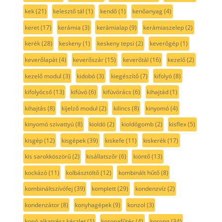
kek
(21)
kelesztő tál
(1)
kendő
(1)
kenőanyag
(4)
keret
(17)
kerámia
(3)
kerámialap
(9)
kerámiaszelep
(2)
kerék
(28)
keskeny
(1)
keskeny tepsi
(2)
keverőgép
(1)
keverőlapát
(4)
keverőszár
(15)
keverőtál
(16)
kezelő
(2)
kezelő modul
(3)
kidobó
(3)
kiegészítő
(7)
kifolyó
(8)
kifolyócső
(13)
kifúvó
(6)
kifúvórács
(6)
kihajtád
(1)
kihajtás
(8)
kijelző modul
(2)
kilincs
(8)
kinyomó
(4)
kinyomó szivattyú
(8)
kioldó
(2)
kioldógomb
(2)
kisflex
(5)
kisgép
(12)
kisgépek
(39)
kiskefe
(11)
kiskerék
(17)
kis sarokköszörű
(2)
kisállatszőr
(6)
kiöntő
(13)
kockázó
(11)
kolbásztöltő
(12)
kombinált hűtő
(8)
kombináltszívófej
(39)
komplett
(29)
kondenzvíz
(2)
kondenzátor
(8)
konyhagépek
(9)
konzol
(3)
kopó alkatrész készlet
(1)
koronafűtés
(4)
korong
(34)