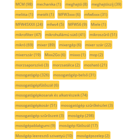
MCM
(98)
mechanika
(1)
meghajtó
(8)
meghajtószíj
(39)
melitta
(1)
metélt
(1)
MFW3xxx
(6)
mfw6xxx
(31)
MFW45XXX
(24)
mfws4
(5)
MFWS6
(9)
Miele
(1)
mikrofilter
(47)
mikrohullámú sütő
(41)
mikroszűrő
(51)
mikró
(69)
mixer
(89)
mixergép
(6)
mixer szár
(22)
mixerszár
(19)
Mixx2Go
(6)
mixxo
(1)
mop
(2)
morzsaporszívó
(3)
morzsatálca
(2)
mosható
(21)
mosogatógép
(326)
mosogatógép-belső
(31)
mosogatógépfűtőszál
(6)
mosogatógépkosarak és alkatrészeik
(74)
mosogatógépkosár
(51)
mosogatógép szűrőkészlet
(3)
mosogatógép szűrőszett
(3)
mosógép
(298)
mosógépablakgumi
(9)
mosógép fűtőszál
(17)
Mosógép leeresztő szivattyú
(10)
mosógépszelep
(2)