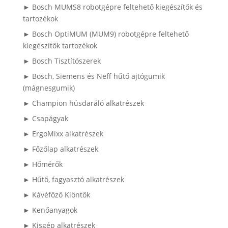
► Bosch MUMS8 robotgépre feltehető kiegészítők és
tartozékok
► Bosch OptiMUM (MUM9) robotgépre feltehető
kiegészítők tartozékok
► Bosch Tisztítószerek
► Bosch, Siemens és Neff hűtő ajtógumik
(mágnesgumik)
► Champion húsdaráló alkatrészek
► Csapágyak
► ErgoMixx alkatrészek
► Főzőlap alkatrészek
► Hőmérők
► Hűtő, fagyasztó alkatrészek
► Kávéfőző Kiöntők
► Kenőanyagok
► Kisgép alkatrészek