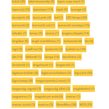
külső
(26)
labirintustartály
(9)
lapos csap maró
(1)
laposszíj
(33)
lapostepsi
(14)
lapát
(9)
lasange
(2)
lassúprés
(4)
lassú prés
(4)
led
(1)
LED lámpa
(20)
leeresztő
(2)
leeresztő cső
(1)
leeresztő szivattyú
(10)
lefedés
(7)
lemez
(5)
lencse
(1)
lengéscsillapító
(14)
lengőkar
(6)
lengő szúrófűrész
(1)
leolvasztó
(4)
lila
(4)
logó
(5)
LowFrost
(5)
lyukasztó
(2)
lyuktárcsa
(34)
láb
(15)
lábfürdő
(1)
lámpa
(16)
láncfűrész
(2)
lánckerék
(1)
lángelosztó
(1)
lángterelő
(1)
légkeverésfűtés
(8)
légkeverésfűtőtest
(5)
légszűrő
(50)
lúgszivattyú
(8)
magasnyomású mosó
(1)
magasság rögzítő
(3)
magasság állító
(3)
maghőmérő
(1)
magnetron
(1)
magnézium anód
(4)
matrac
(1)
matrac tiszító
(3)
matrica
(5)
MaxoMixx
(38)
MC8
(35)