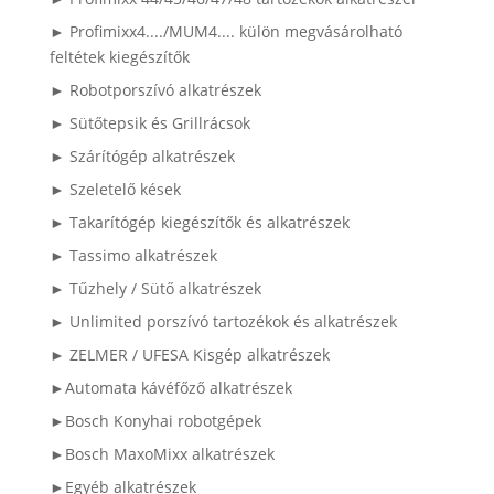
► Profimixx4..../MUM4.... külön megvásárolható
feltétek kiegészítők
► Robotporszívó alkatrészek
► Sütőtepsik és Grillrácsok
► Szárítógép alkatrészek
► Szeletelő kések
► Takarítógép kiegészítők és alkatrészek
► Tassimo alkatrészek
► Tűzhely / Sütő alkatrészek
► Unlimited porszívó tartozékok és alkatrészek
► ZELMER / UFESA Kisgép alkatrészek
►Automata kávéfőző alkatrészek
►Bosch Konyhai robotgépek
►Bosch MaxoMixx alkatrészek
►Egyéb alkatrészek