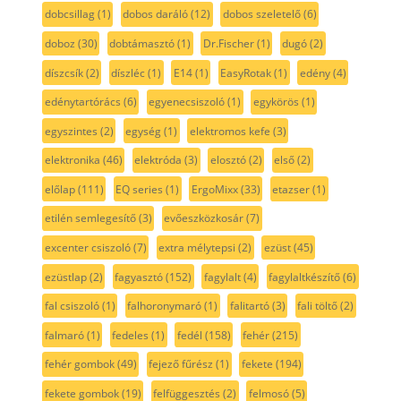
dobcsillag
(1)
dobos daráló
(12)
dobos szeletelő
(6)
doboz
(30)
dobtámasztó
(1)
Dr.Fischer
(1)
dugó
(2)
díszcsík
(2)
díszléc
(1)
E14
(1)
EasyRotak
(1)
edény
(4)
edénytartórács
(6)
egyenecsiszoló
(1)
egykörös
(1)
egyszintes
(2)
egység
(1)
elektromos kefe
(3)
elektronika
(46)
elektróda
(3)
elosztó
(2)
első
(2)
előlap
(111)
EQ series
(1)
ErgoMixx
(33)
etazser
(1)
etilén semlegesítő
(3)
evőeszközkosár
(7)
excenter csiszoló
(7)
extra mélytepsi
(2)
ezüst
(45)
ezüstlap
(2)
fagyasztó
(152)
fagylalt
(4)
fagylaltkészítő
(6)
fal csiszoló
(1)
falhoronymaró
(1)
falitartó
(3)
fali töltő
(2)
falmaró
(1)
fedeles
(1)
fedél
(158)
fehér
(215)
fehér gombok
(49)
fejező fűrész
(1)
fekete
(194)
fekete gombok
(19)
felfüggesztés
(2)
felmosó
(5)