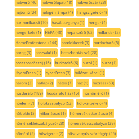
habverő
(46)
habverőlapát
(18)
habverőszár
(28)
hajtómű
(34)
halogén lámpa
(4)
hangszigetelő
(4)
harmonikacső
(10)
hasábburgonya
(1)
henger
(4)
hengerkefe
(1)
HEPA
(48)
hepa szűrő
(62)
hollander
(2)
HomeProfessional
(144)
homlokkerék
(3)
hordozható
(5)
horog
(3)
horzsakő
(1)
hosszbordás szíj
(28)
hosszbordásszíj
(16)
hurkatöltő
(6)
huzal
(1)
huzat
(1)
HydroFresh
(1)
hyperFresh
(3)
hálózati kábel
(1)
három
(2)
hátlap
(2)
hátsó
(7)
ház
(1)
házrész
(63)
húsdaráló
(189)
húsdaráló ház
(15)
húshőmérő
(1)
hőelem
(7)
hőfokszabályzó
(52)
hőfokérzékelő
(4)
hőkioldó
(3)
hőkorlátozó
(1)
hőmérsékletkorlátozó
(4)
hőmérsékletszabályozó
(28)
hőmérsékletszabályzó
(29)
hőmérő
(5)
hőszigetelt
(2)
hőszivattyús szárítógép
(25)