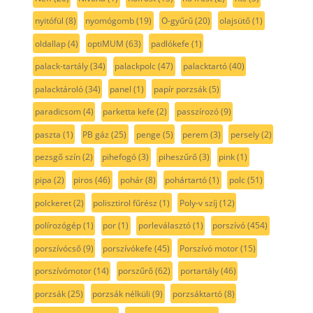
nyitófül
(8)
nyomógomb
(19)
O-gyűrű
(20)
olajsütő
(1)
oldallap
(4)
optiMUM
(63)
padlókefe
(1)
palack-tartály
(34)
palackpolc
(47)
palacktartó
(40)
palacktároló
(34)
panel
(1)
papír porzsák
(5)
paradicsom
(4)
parketta kefe
(2)
passzírozó
(9)
paszta
(1)
PB gáz
(25)
penge
(5)
perem
(3)
persely
(2)
pezsgő szín
(2)
pihefogó
(3)
piheszűrő
(3)
pink
(1)
pipa
(2)
piros
(46)
pohár
(8)
pohártartó
(1)
polc
(51)
polckeret
(2)
polisztirol fűrész
(1)
Poly-v szíj
(12)
polírozógép
(1)
por
(1)
porleválasztó
(1)
porszívó
(454)
porszívócső
(9)
porszívókefe
(45)
Porszívó motor
(15)
porszívómotor
(14)
porszűrő
(62)
portartály
(46)
porzsák
(25)
porzsák nélküli
(9)
porzsáktartó
(8)