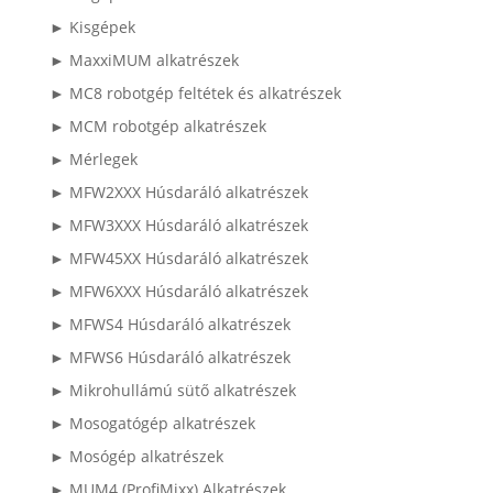
► Kisgépek
► MaxxiMUM alkatrészek
► MC8 robotgép feltétek és alkatrészek
► MCM robotgép alkatrészek
► Mérlegek
► MFW2XXX Húsdaráló alkatrészek
► MFW3XXX Húsdaráló alkatrészek
► MFW45XX Húsdaráló alkatrészek
► MFW6XXX Húsdaráló alkatrészek
► MFWS4 Húsdaráló alkatrészek
► MFWS6 Húsdaráló alkatrészek
► Mikrohullámú sütő alkatrészek
► Mosogatógép alkatrészek
► Mosógép alkatrészek
► MUM4 (ProfiMixx) Alkatrészek