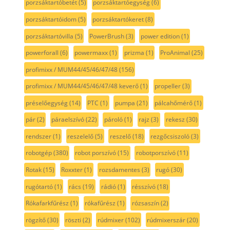
porzsáktartóbetét
(5)
porzsáktartóegység
(6)
porzsáktartóidom
(5)
porzsáktartókeret
(8)
porzsáktartóvilla
(5)
PowerBrush
(3)
power edition
(1)
powerforall
(6)
powermaxx
(1)
prizma
(1)
ProAnimal
(25)
profimixx / MUM44/45/46/47/48
(156)
profimixx / MUM44/45/46/47/48 keverő
(1)
propeller
(3)
préselőegység
(14)
PTC
(1)
pumpa
(21)
pálcahőmérő
(1)
pár
(2)
páraelszívó
(22)
pároló
(1)
rajz
(3)
rekesz
(30)
rendszer
(1)
reszelelő
(5)
reszelő
(18)
rezgőcsiszoló
(3)
robotgép
(380)
robot porszívó
(15)
robotporszívó
(11)
Rotak
(15)
Roxxter
(1)
rozsdamentes
(3)
rugó
(30)
rugótartó
(1)
rács
(19)
rádió
(1)
résszívó
(18)
Rókafarkfűrész
(1)
rókafűrész
(1)
rózsaszín
(2)
rögzítő
(30)
röszti
(2)
rúdmixer
(102)
rúdmixerszár
(20)