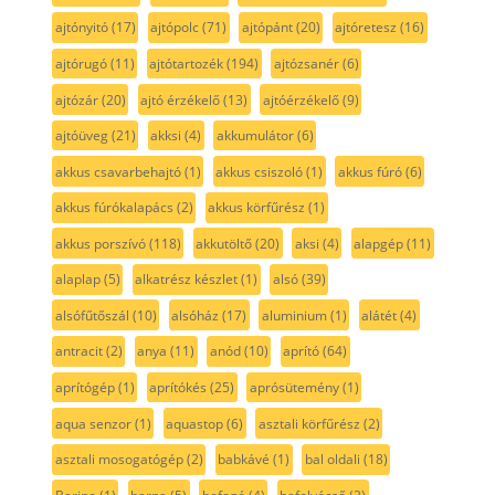
ajtónyitó
(17)
ajtópolc
(71)
ajtópánt
(20)
ajtóretesz
(16)
ajtórugó
(11)
ajtótartozék
(194)
ajtózsanér
(6)
ajtózár
(20)
ajtó érzékelő
(13)
ajtóérzékelő
(9)
ajtóüveg
(21)
akksi
(4)
akkumulátor
(6)
akkus csavarbehajtó
(1)
akkus csiszoló
(1)
akkus fúró
(6)
akkus fúrókalapács
(2)
akkus körfűrész
(1)
akkus porszívó
(118)
akkutöltő
(20)
aksi
(4)
alapgép
(11)
alaplap
(5)
alkatrész készlet
(1)
alsó
(39)
alsófűtőszál
(10)
alsóház
(17)
aluminium
(1)
alátét
(4)
antracit
(2)
anya
(11)
anód
(10)
aprító
(64)
aprítógép
(1)
aprítókés
(25)
aprósütemény
(1)
aqua senzor
(1)
aquastop
(6)
asztali körfűrész
(2)
asztali mosogatógép
(2)
babkávé
(1)
bal oldali
(18)