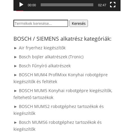
00:00
02:47
Keresés
Keresés
a
következőre:
BOSCH / SIEMENS alkatrész kategóriák:
► Air fryerhez kiegészítők
► Bosch bojler alkatrészek (Tronic)
► Bosch Fűnyíró alkatrészek
► BOSCH MUM4 ProfiMixx Konyhai robotgépre
kiegészítők és feltétek
► BOSCH MUM5 Konyhai robotgépre kiegészítők,
feltehető tartozékok
► BOSCH MUMS2 robotgéphez tartozékok és
kiegészítők
► Bosch MUMS6 robotgéphez tartozékok és
kiegészítők