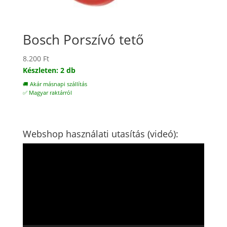
Bosch Porszívó tető
8.200
Ft
Készleten: 2 db
🚚 Akár másnapi szállítás
✅ Magyar raktárról
Webshop használati utasítás (videó):
Videólejátszó