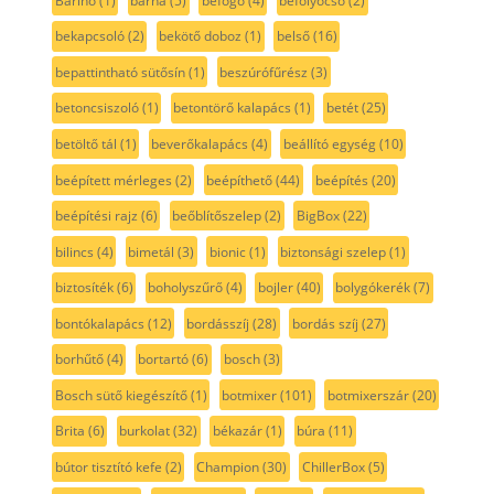
Barino
(1)
barna
(5)
befogó
(4)
befolyócső
(2)
bekapcsoló
(2)
bekötő doboz
(1)
belső
(16)
bepattintható sütősín
(1)
beszúrófűrész
(3)
betoncsiszoló
(1)
betontörő kalapács
(1)
betét
(25)
betöltő tál
(1)
beverőkalapács
(4)
beállító egység
(10)
beépített mérleges
(2)
beépíthető
(44)
beépítés
(20)
beépítési rajz
(6)
beőblítőszelep
(2)
BigBox
(22)
bilincs
(4)
bimetál
(3)
bionic
(1)
biztonsági szelep
(1)
biztosíték
(6)
boholyszűrő
(4)
bojler
(40)
bolygókerék
(7)
bontókalapács
(12)
bordásszíj
(28)
bordás szíj
(27)
borhűtő
(4)
bortartó
(6)
bosch
(3)
Bosch sütő kiegészítő
(1)
botmixer
(101)
botmixerszár
(20)
Brita
(6)
burkolat
(32)
békazár
(1)
búra
(11)
bútor tisztító kefe
(2)
Champion
(30)
ChillerBox
(5)