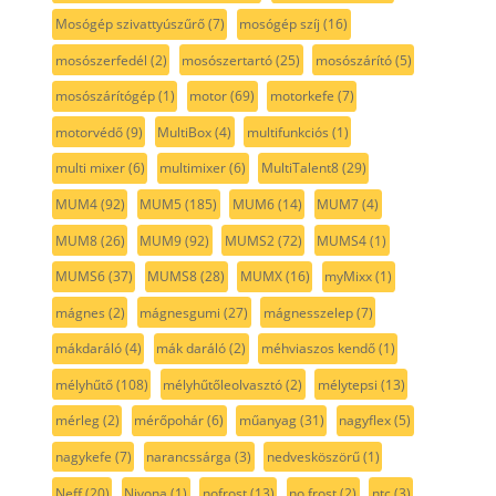
Mosógép szivattyúszűrő
(7)
mosógép szíj
(16)
mosószerfedél
(2)
mosószertartó
(25)
mosószárító
(5)
mosószárítógép
(1)
motor
(69)
motorkefe
(7)
motorvédő
(9)
MultiBox
(4)
multifunkciós
(1)
multi mixer
(6)
multimixer
(6)
MultiTalent8
(29)
MUM4
(92)
MUM5
(185)
MUM6
(14)
MUM7
(4)
MUM8
(26)
MUM9
(92)
MUMS2
(72)
MUMS4
(1)
MUMS6
(37)
MUMS8
(28)
MUMX
(16)
myMixx
(1)
mágnes
(2)
mágnesgumi
(27)
mágnesszelep
(7)
mákdaráló
(4)
mák daráló
(2)
méhviaszos kendő
(1)
mélyhűtő
(108)
mélyhűtőleolvasztó
(2)
mélytepsi
(13)
mérleg
(2)
mérőpohár
(6)
műanyag
(31)
nagyflex
(5)
nagykefe
(7)
narancssárga
(3)
nedvesköszörű
(1)
Neff
(20)
Nivona
(1)
nofrost
(13)
no frost
(2)
ntc
(3)