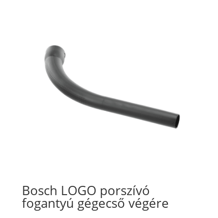
Bosch LOGO porszívó
fogantyú gégecső végére