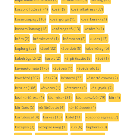
koszorú fűtőszál
(4)
kosár
(9)
kosáralkatrész
(37)
kosárcsapágy
(10)
kosárgörgő
(15)
kosárkerék
(21)
kosárműanyag
(18)
kosárrögzítő
(13)
kosársín
(1)
krém
(2)
krémkeverő
(1)
krómozott
(2)
kulacs
(13)
kuplung
(52)
kábel
(32)
kábeldob
(8)
kábelköteg
(5)
kábelrögzítő
(2)
kárpit
(2)
kárpit tisztító
(8)
kávé
(1)
kávéautomata
(176)
kávébab
(1)
kávédaráló
(3)
kávéfőző
(207)
kés
(73)
késtartó
(33)
késtartó csavar
(2)
készlet
(106)
kétkörös
(1)
kétszintes
(3)
kézi gyalu
(7)
kézi körfűrész
(1)
kézimixer
(31)
kézi porszívó
(79)
kör
(4)
körfütés
(5)
körfűtőbetét
(4)
kör fűtőbetét
(4)
körfűtőszál
(4)
körkés
(15)
kötél
(11)
központi egység
(7)
középső
(3)
középső üveg
(1)
kúp
(6)
kúpkerék
(3)