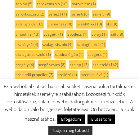
sablon
(5)
sarokcsiszoló
(10)
sarokelem
(1)
sarokköszörű
(2)
serie2
(11)
serie 6
(6)
serie 8
(9)
side by side
(32)
Siemens
(218)
SilentMixx
(18)
skil
(8)
smoothie
(13)
spagetti
(1)
Spotless
(1)
spray
(1)
stift
(8)
szabályzó
(4)
szalagcsiszoló
(4)
szalagfeszítő
(1)
szalagos csiszoló
(1)
szatináló gép
(1)
szegecs
(1)
szegély
(4)
szegélynyíró
(8)
szelep
(13)
szeletelő
(142)
szeletelő propeller
(7)
szellőző
(4)
szemeskávé
(1)
szenzor
(17)
szerszám
(6)
szervíz
(9)
szett
(47)
Ez a weboldal sütiket használ. Sütiket használunk a tartalmak és
hirdetések személyre szabásához, közösségi funkciók
szikra
(11)
szikrafej
(2)
szikragyűjtó
(8)
szikráztató
(6)
biztosításához, valamint weboldalforgalmunk elemzéséhez. A
szilikon
(13)
szilikonzsír
(2)
szimering
(28)
szitaszűrő
(5)
weboldalon való böngészés folytatásával Ön hozzájárul a sütik
szivattyú
(29)
szivattyúház
(4)
szán
(4)
szárny
(3)
használatához.
Elfogadom
Elutasítom
szárítógép
(106)
szárítógépajtó
(13)
szárítógép szíj
(15)
Tudjon meg többet!
szárítógépszűrő
(4)
szénfilter
(4)
szénkefe
(41)