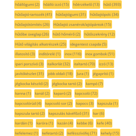
hőállógumi
(2)
hőálló izzó
(15)
hőérzékelő
(13)
hűtő
(393)
hűtőajtó-tartozék
(41)
hűtőajtógumi
(31)
hűtőajtópolc
(34)
hűtőajtótömítés
(26)
Hűtőajtó zsanérok/ajtópántok
(15)
hűtőbe üveglap
(26)
hűtő hőmérő
(2)
hűtőszekrény
(12)
Hűtő világítás alkatrészek
(25)
idegentest csapda
(5)
illatosító
(3)
indítórelé
(1)
inox
(116)
inox gombok
(51)
ipari porszívó
(3)
italkorlát
(32)
italtartó
(70)
izzó
(13)
javítókészlet
(31)
jobb oldali
(18)
Jura
(1)
jégaprító
(1)
jégkocka készítő
(2)
jégkocka tartó
(2)
kampó
(7)
kanna
(1)
kanál
(2)
kaparó
(2)
kapcsoló
(72)
kapcsolórúd
(4)
kapcsoló sor
(2)
kapocs
(3)
kapszula
(1)
kapszula tartó
(2)
kapszulás kávéfőző
(31)
kar
(6)
kardán
(1)
karóra
(1)
kazán
(4)
kebbe
(6)
kefe
(40)
kefelemez
(1)
kefetartó
(2)
kefésszívófej
(71)
kehely
(15)