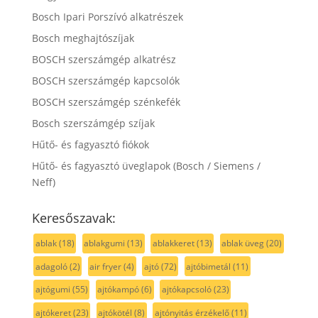
Bosch Ipari Porszívó alkatrészek
Bosch meghajtószíjak
BOSCH szerszámgép alkatrész
BOSCH szerszámgép kapcsolók
BOSCH szerszámgép szénkefék
Bosch szerszámgép szíjak
Hűtő- és fagyasztó fiókok
Hűtő- és fagyasztó üveglapok (Bosch / Siemens /
Neff)
Keresőszavak:
ablak
(18)
ablakgumi
(13)
ablakkeret
(13)
ablak üveg
(20)
adagoló
(2)
air fryer
(4)
ajtó
(72)
ajtóbimetál
(11)
ajtógumi
(55)
ajtókampó
(6)
ajtókapcsoló
(23)
ajtókeret
(23)
ajtókötél
(8)
ajtónyitás érzékelő
(11)