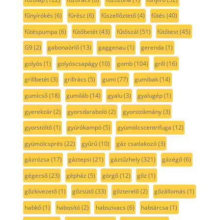
fűnyírókés
(6)
fűrész
(6)
fűszellőztető
(4)
fűtés
(40)
fűtéspumpa
(6)
fűtőbetét
(43)
fűtőszál
(51)
fűtőtest
(45)
G9
(2)
gabonaörlő
(13)
gaggenau
(1)
gerenda
(1)
golyós
(1)
golyóscsapágy
(10)
gomb
(104)
grill
(16)
grillbetét
(3)
grillrács
(5)
gumi
(77)
gumibak
(14)
gumicső
(18)
gumiláb
(14)
gyalu
(3)
gyalugép
(1)
gyerekzár
(2)
gyorsdaraboló
(2)
gyorstokmány
(3)
gyorstöltő
(1)
gyúrókampó
(5)
gyümölcscentrifuga
(12)
gyümölcsprés
(22)
gyűrű
(10)
gáz csatlakozó
(3)
gázrózsa
(17)
gáztepsi
(21)
gáztűzhely
(321)
gázégő
(6)
gégecső
(23)
gépház
(5)
görgő
(12)
gőz
(1)
gőzkivezető
(1)
gőzsütő
(33)
gőzterelő
(2)
gőzállomás
(1)
habkő
(1)
habosító
(2)
habszivacs
(6)
habtárcsa
(1)