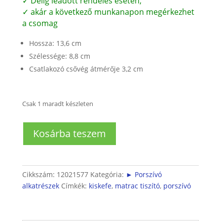
✓ Délig leadott rendelés esetén,
✓ akár a következő munkanapon megérkezhet
a csomag
Hossza: 13,6 cm
Szélessége: 8,8 cm
Csatlakozó csővég átmérője 3,2 cm
Csak 1 maradt készleten
Matrac
Kosárba teszem
és
textil
tisztító
kiskefe
Cikkszám:
12021577
Kategória:
► Porszívó
akkus
alkatrészek
Címkék:
kiskefe
,
matrac tiszító
,
porszívó
morzsaporszívóhoz
mennyiség