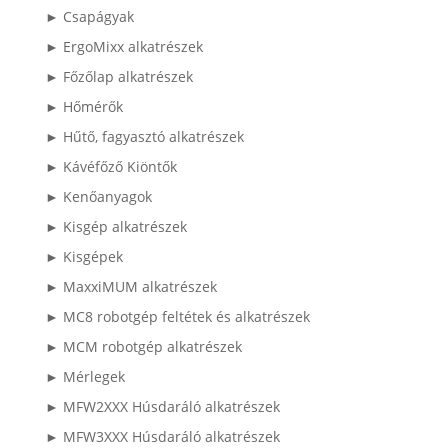
► Csapágyak
► ErgoMixx alkatrészek
► Főzőlap alkatrészek
► Hőmérők
► Hűtő, fagyasztó alkatrészek
► Kávéfőző Kiöntők
► Kenőanyagok
► Kisgép alkatrészek
► Kisgépek
► MaxxiMUM alkatrészek
► MC8 robotgép feltétek és alkatrészek
► MCM robotgép alkatrészek
► Mérlegek
► MFW2XXX Húsdaráló alkatrészek
► MFW3XXX Húsdaráló alkatrészek