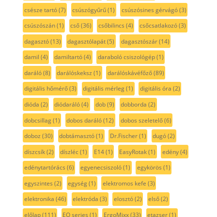
csésze tartó
(7)
csúszógyűrű
(1)
csúszósines gérvágó
(3)
csúszószán
(1)
cső
(36)
csőbilincs
(4)
csőcsatlakozó
(3)
dagasztó
(13)
dagasztólapát
(5)
dagasztószár
(14)
damil
(4)
damiltartó
(4)
daraboló csiszológép
(1)
daráló
(8)
darálóskeksz
(1)
darálóskávéfőző
(89)
digitális hőmérő
(3)
digitális mérleg
(1)
digitális óra
(2)
dióda
(2)
diódaráló
(4)
dob
(9)
dobborda
(2)
dobcsillag
(1)
dobos daráló
(12)
dobos szeletelő
(6)
doboz
(30)
dobtámasztó
(1)
Dr.Fischer
(1)
dugó
(2)
díszcsík
(2)
díszléc
(1)
E14
(1)
EasyRotak
(1)
edény
(4)
edénytartórács
(6)
egyenecsiszoló
(1)
egykörös
(1)
egyszintes
(2)
egység
(1)
elektromos kefe
(3)
elektronika
(46)
elektróda
(3)
elosztó
(2)
első
(2)
előlap
(111)
EQ series
(1)
ErgoMixx
(33)
etazser
(1)