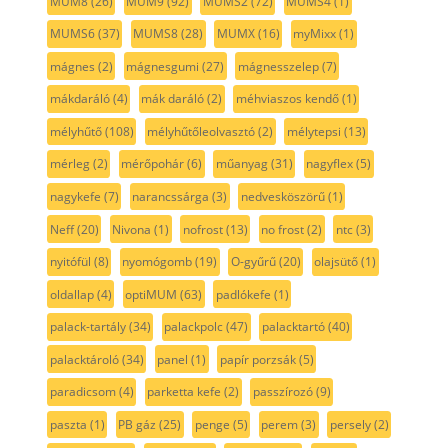
MUM8
(26)
MUM9
(92)
MUMS2
(72)
MUMS4
(1)
MUMS6
(37)
MUMS8
(28)
MUMX
(16)
myMixx
(1)
mágnes
(2)
mágnesgumi
(27)
mágnesszelep
(7)
mákdaráló
(4)
mák daráló
(2)
méhviaszos kendő
(1)
mélyhűtő
(108)
mélyhűtőleolvasztó
(2)
mélytepsi
(13)
mérleg
(2)
mérőpohár
(6)
műanyag
(31)
nagyflex
(5)
nagykefe
(7)
narancssárga
(3)
nedvesköszörű
(1)
Neff
(20)
Nivona
(1)
nofrost
(13)
no frost
(2)
ntc
(3)
nyitófül
(8)
nyomógomb
(19)
O-gyűrű
(20)
olajsütő
(1)
oldallap
(4)
optiMUM
(63)
padlókefe
(1)
palack-tartály
(34)
palackpolc
(47)
palacktartó
(40)
palacktároló
(34)
panel
(1)
papír porzsák
(5)
paradicsom
(4)
parketta kefe
(2)
passzírozó
(9)
paszta
(1)
PB gáz
(25)
penge
(5)
perem
(3)
persely
(2)