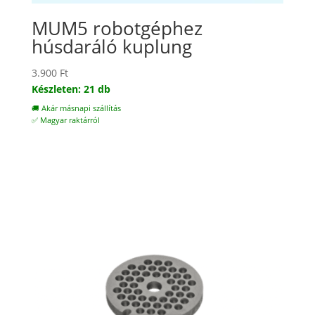
MUM5 robotgéphez
húsdaráló kuplung
3.900
Ft
Készleten: 21 db
🚚 Akár másnapi szállítás
✅ Magyar raktárról