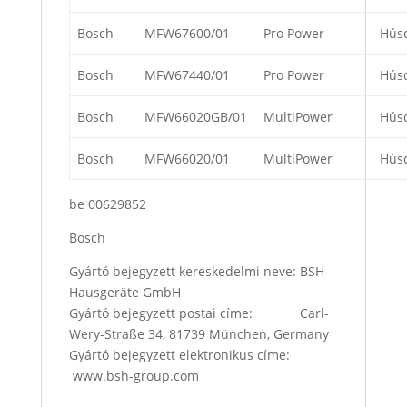
Bosch
MFW67600/01
Pro Power
Hús
Bosch
MFW67440/01
Pro Power
Hús
Bosch
MFW66020GB/01
MultiPower
Hús
Bosch
MFW66020/01
MultiPower
Hús
be 00629852
Bosch
Gyártó bejegyzett kereskedelmi neve: BSH
Hausgeräte GmbH
Gyártó bejegyzett postai címe: Carl-
Wery-Straße 34, 81739 München, Germany
Gyártó bejegyzett elektronikus címe:
www.bsh-group.com