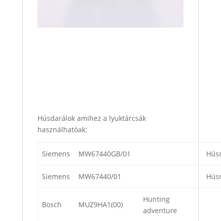
Húsdarálok amihez a lyuktárcsák
használhatóak:
Siemens
MW67440GB/01
Hús
Siemens
MW67440/01
Hús
Hunting
Bosch
MUZ9HA1(00)
adventure