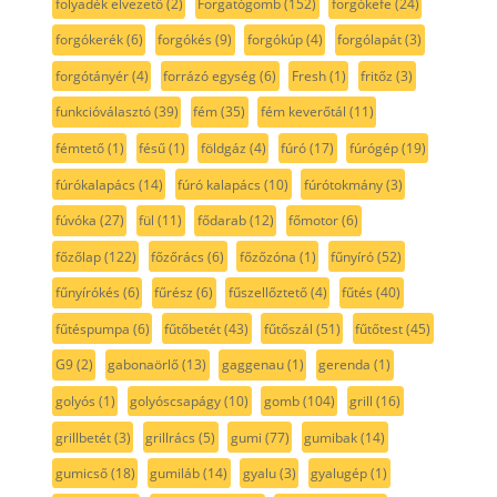
folyadék elvezető
(2)
Forgatógomb
(152)
forgókefe
(24)
forgókerék
(6)
forgókés
(9)
forgókúp
(4)
forgólapát
(3)
forgótányér
(4)
forrázó egység
(6)
Fresh
(1)
fritőz
(3)
funkcióválasztó
(39)
fém
(35)
fém keverőtál
(11)
fémtető
(1)
fésű
(1)
földgáz
(4)
fúró
(17)
fúrógép
(19)
fúrókalapács
(14)
fúró kalapács
(10)
fúrótokmány
(3)
fúvóka
(27)
fül
(11)
fődarab
(12)
főmotor
(6)
főzőlap
(122)
főzőrács
(6)
főzőzóna
(1)
fűnyíró
(52)
fűnyírókés
(6)
fűrész
(6)
fűszellőztető
(4)
fűtés
(40)
fűtéspumpa
(6)
fűtőbetét
(43)
fűtőszál
(51)
fűtőtest
(45)
G9
(2)
gabonaörlő
(13)
gaggenau
(1)
gerenda
(1)
golyós
(1)
golyóscsapágy
(10)
gomb
(104)
grill
(16)
grillbetét
(3)
grillrács
(5)
gumi
(77)
gumibak
(14)
gumicső
(18)
gumiláb
(14)
gyalu
(3)
gyalugép
(1)