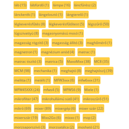
láb
(15)
lábfürdő
(1)
lámpa
(16)
láncfűrész
(2)
lánckerék
(1)
lángelosztó
(1)
lángterelő
(1)
légkeverésfűtés
(8)
légkeverésfűtőtest
(5)
légszűrő
(50)
lúgszivattyú
(8)
magasnyomású mosó
(1)
magasság rögzítő
(3)
magasság állító
(3)
maghőmérő
(1)
magnetron
(1)
magnézium anód
(4)
matrac
(1)
matrac tiszító
(3)
matrica
(5)
MaxoMixx
(38)
MC8
(35)
MCM
(98)
mechanika
(1)
meghajtó
(8)
meghajtószíj
(39)
melitta
(1)
metélt
(1)
MFW3xxx
(6)
mfw6xxx
(31)
MFW45XXX
(24)
mfws4
(5)
MFWS6
(9)
Miele
(1)
mikrofilter
(47)
mikrohullámú sütő
(41)
mikroszűrő
(51)
mikró
(69)
mixer
(89)
mixergép
(6)
mixer szár
(22)
mixerszár
(19)
Mixx2Go
(6)
mixxo
(1)
mop
(2)
morzsaporszívó
(3)
morzsatálca
(2)
mosható
(21)