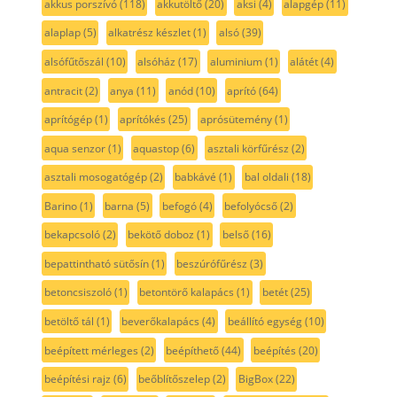
akkus porszívó
(118)
akkutöltő
(20)
aksi
(4)
alapgép
(11)
alaplap
(5)
alkatrész készlet
(1)
alsó
(39)
alsófűtőszál
(10)
alsóház
(17)
aluminium
(1)
alátét
(4)
antracit
(2)
anya
(11)
anód
(10)
aprító
(64)
aprítógép
(1)
aprítókés
(25)
aprósütemény
(1)
aqua senzor
(1)
aquastop
(6)
asztali körfűrész
(2)
asztali mosogatógép
(2)
babkávé
(1)
bal oldali
(18)
Barino
(1)
barna
(5)
befogó
(4)
befolyócső
(2)
bekapcsoló
(2)
bekötő doboz
(1)
belső
(16)
bepattintható sütősín
(1)
beszúrófűrész
(3)
betoncsiszoló
(1)
betontörő kalapács
(1)
betét
(25)
betöltő tál
(1)
beverőkalapács
(4)
beállító egység
(10)
beépített mérleges
(2)
beépíthető
(44)
beépítés
(20)
beépítési rajz
(6)
beőblítőszelep
(2)
BigBox
(22)