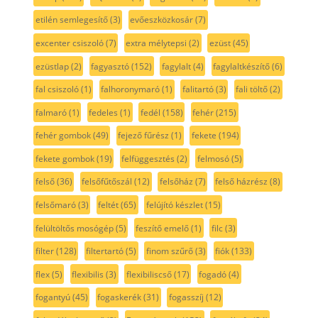
etilén semlegesítő
(3)
evőeszközkosár
(7)
excenter csiszoló
(7)
extra mélytepsi
(2)
ezüst
(45)
ezüstlap
(2)
fagyasztó
(152)
fagylalt
(4)
fagylaltkészítő
(6)
fal csiszoló
(1)
falhoronymaró
(1)
falitartó
(3)
fali töltő
(2)
falmaró
(1)
fedeles
(1)
fedél
(158)
fehér
(215)
fehér gombok
(49)
fejező fűrész
(1)
fekete
(194)
fekete gombok
(19)
felfüggesztés
(2)
felmosó
(5)
felső
(36)
felsőfűtőszál
(12)
felsőház
(7)
felső házrész
(8)
felsőmaró
(3)
feltét
(65)
felújító készlet
(15)
felültöltős mosógép
(5)
feszítő emelő
(1)
filc
(3)
filter
(128)
filtertartó
(5)
finom szűrő
(3)
fiók
(133)
flex
(5)
flexibilis
(3)
flexibiliscső
(17)
fogadó
(4)
fogantyú
(45)
fogaskerék
(31)
fogasszíj
(12)