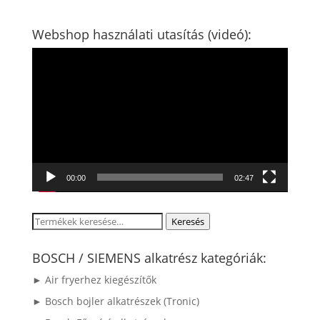
Webshop használati utasítás (videó):
Videólejátszó
00:00
02:47
Keresés
Keresés
a
következőre:
BOSCH / SIEMENS alkatrész kategóriák:
► Air fryerhez kiegészítők
► Bosch bojler alkatrészek (Tronic)