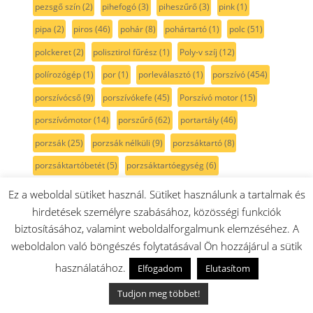
pezsgő szín
(2)
pihefogó
(3)
piheszűrő
(3)
pink
(1)
pipa
(2)
piros
(46)
pohár
(8)
pohártartó
(1)
polc
(51)
polckeret
(2)
polisztirol fűrész
(1)
Poly-v szíj
(12)
polírozógép
(1)
por
(1)
porleválasztó
(1)
porszívó
(454)
porszívócső
(9)
porszívókefe
(45)
Porszívó motor
(15)
porszívómotor
(14)
porszűrő
(62)
portartály
(46)
porzsák
(25)
porzsák nélküli
(9)
porzsáktartó
(8)
porzsáktartóbetét
(5)
porzsáktartóegység
(6)
porzsáktartóidom
(5)
porzsáktartókeret
(8)
Ez a weboldal sütiket használ. Sütiket használunk a tartalmak és
hirdetések személyre szabásához, közösségi funkciók
porzsáktartóvilla
(5)
PowerBrush
(3)
power edition
(1)
biztosításához, valamint weboldalforgalmunk elemzéséhez. A
powerforall
(6)
powermaxx
(1)
prizma
(1)
ProAnimal
(25)
weboldalon való böngészés folytatásával Ön hozzájárul a sütik
profimixx / MUM44/45/46/47/48
(156)
használatához.
Elfogadom
Elutasítom
profimixx / MUM44/45/46/47/48 keverő
(1)
propeller
(3)
Tudjon meg többet!
préselőegység
(14)
PTC
(1)
pumpa
(21)
pálcahőmérő
(1)