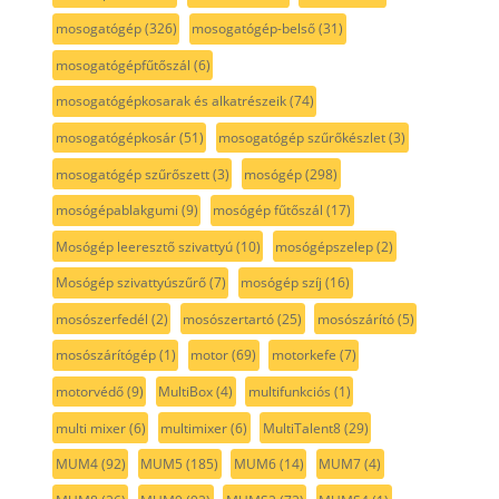
mosogatógép
(326)
mosogatógép-belső
(31)
mosogatógépfűtőszál
(6)
mosogatógépkosarak és alkatrészeik
(74)
mosogatógépkosár
(51)
mosogatógép szűrőkészlet
(3)
mosogatógép szűrőszett
(3)
mosógép
(298)
mosógépablakgumi
(9)
mosógép fűtőszál
(17)
Mosógép leeresztő szivattyú
(10)
mosógépszelep
(2)
Mosógép szivattyúszűrő
(7)
mosógép szíj
(16)
mosószerfedél
(2)
mosószertartó
(25)
mosószárító
(5)
mosószárítógép
(1)
motor
(69)
motorkefe
(7)
motorvédő
(9)
MultiBox
(4)
multifunkciós
(1)
multi mixer
(6)
multimixer
(6)
MultiTalent8
(29)
MUM4
(92)
MUM5
(185)
MUM6
(14)
MUM7
(4)