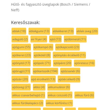
Hűtő- és fagyasztó üveglapok (Bosch / Siemens /
Neff)
Keresőszavak:
ablak
(18)
ablakgumi
(13)
ablakkeret
(13)
ablak üveg
(20)
adagoló
(2)
air fryer
(4)
ajtó
(72)
ajtóbimetál
(11)
ajtógumi
(55)
ajtókampó
(6)
ajtókapcsoló
(23)
ajtókeret
(23)
ajtókötél
(8)
ajtónyitás érzékelő
(11)
ajtónyitó
(17)
ajtópolc
(71)
ajtópánt
(20)
ajtóretesz
(16)
ajtórugó
(11)
ajtótartozék
(194)
ajtózsanér
(6)
ajtózár
(20)
ajtó érzékelő
(13)
ajtóérzékelő
(9)
ajtóüveg
(21)
akksi
(4)
akkumulátor
(6)
akkus csavarbehajtó
(1)
akkus csiszoló
(1)
akkus fúró
(6)
akkus fúrókalapács
(2)
akkus körfűrész
(1)