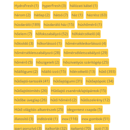
HydroFresh
(1)
hyperFresh
(3)
hálózati kábel
(1)
három
(2)
hátlap
(2)
hátsó
(7)
ház
(1)
házrész
(63)
húsdaráló
(189)
húsdaráló ház
(15)
húshőmérő
(1)
hőelem
(7)
hőfokszabályzó
(52)
hőfokérzékelő
(4)
hőkioldó
(3)
hőkorlátozó
(1)
hőmérsékletkorlátozó
(4)
hőmérsékletszabályozó
(28)
hőmérsékletszabályzó
(29)
hőmérő
(5)
hőszigetelt
(2)
hőszivattyús szárítógép
(25)
hőállógumi
(2)
hőálló izzó
(15)
hőérzékelő
(13)
hűtő
(393)
hűtőajtó-tartozék
(41)
hűtőajtógumi
(31)
hűtőajtópolc
(34)
hűtőajtótömítés
(26)
Hűtőajtó zsanérok/ajtópántok
(15)
hűtőbe üveglap
(26)
hűtő hőmérő
(2)
hűtőszekrény
(12)
Hűtő világítás alkatrészek
(25)
idegentest csapda
(5)
illatosító
(3)
indítórelé
(1)
inox
(116)
inox gombok
(51)
ipari porszívó
(3)
italkorlát
(32)
italtartó
(70)
izzó
(13)