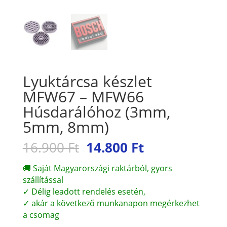
Lyuktárcsa készlet
MFW67 – MFW66
Húsdarálóhoz (3mm,
5mm, 8mm)
Original
Current
16.900
Ft
14.800
Ft
price
price
was:
is:
🚚 Saját Magyarországi raktárból, gyors
16.900 Ft.
14.800 Ft.
szállítással
✓ Délig leadott rendelés esetén,
✓ akár a következő munkanapon megérkezhet
a csomag