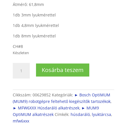
Átmérő: 61,8mm
1db 3mm lyukmérettel
1db 4,8mm lyukmérettel
1db 8mm lyukmérettel
CH#8
Készleten
Lyuktárcsa
Kosárba teszem
készlet
MFW67
-
MFW66
Cikkszám:
00629852
Kategóriák:
► Bosch OptiMUM
Húsdarálóhoz
(MUM9) robotgépre feltehető kiegészítők tartozékok
,
(3mm,
► MFW6XXX Húsdaráló alkatrészek
,
► MUM9
5mm,
OptiMUM alkatrészek
Címkék:
húsdaráló
,
lyuktárcsa
,
8mm)
mfw6xxx
mennyiség