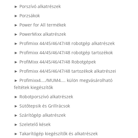
► Porszívó alkatrészek
► Porzsákok
► Power for All termékek
► PowerMixx alkatrészek
► Profimixx 44/45/46/47/48 robotgép alkatrészek
► Profimixx 44/45/46/47/48 robotgép tartozékok
► ProfiMixx 44/45/46/47/48 Robotgépek
► Profimixx 44/45/46/47/48 tartozékok alkatrészei
► Profimixx4..../MUM4.... külön megvásárolható
feltétek kiegészítők
► Robotporszívó alkatrészek
► Sütőtepsik és Grillrácsok
► Szárítógép alkatrészek
► Szeletelő kések
► Takarítógép kiegészítők és alkatrészek