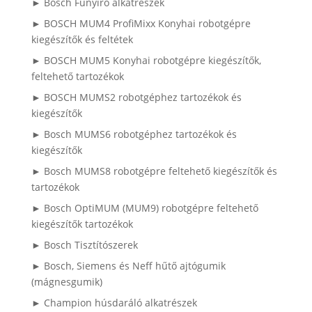
► Bosch Fűnyíró alkatrészek
► BOSCH MUM4 ProfiMixx Konyhai robotgépre
kiegészítők és feltétek
► BOSCH MUM5 Konyhai robotgépre kiegészítők,
feltehető tartozékok
► BOSCH MUMS2 robotgéphez tartozékok és
kiegészítők
► Bosch MUMS6 robotgéphez tartozékok és
kiegészítők
► Bosch MUMS8 robotgépre feltehető kiegészítők és
tartozékok
► Bosch OptiMUM (MUM9) robotgépre feltehető
kiegészítők tartozékok
► Bosch Tisztítószerek
► Bosch, Siemens és Neff hűtő ajtógumik
(mágnesgumik)
► Champion húsdaráló alkatrészek