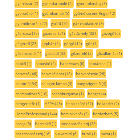
gyerekzár
(2)
gyorsdaraboló
(2)
gyorstokmány
(3)
gyorstöltő
(1)
gyúrókampó
(5)
gyümölcscentrifuga
(12)
gyümölcsprés
(22)
gyűrű
(10)
gáz csatlakozó
(3)
gázrózsa
(17)
gáztepsi
(21)
gáztűzhely
(321)
gázégő
(6)
gégecső
(23)
gépház
(5)
görgő
(12)
gőz
(1)
gőzkivezető
(1)
gőzsütő
(33)
gőzterelő
(2)
gőzállomás
(1)
habkő
(1)
habosító
(2)
habszivacs
(6)
habtárcsa
(1)
habverő
(46)
habverőlapát
(18)
habverőszár
(28)
hajtómű
(34)
halogén lámpa
(4)
hangszigetelő
(4)
harmonikacső
(10)
hasábburgonya
(1)
henger
(4)
hengerkefe
(1)
HEPA
(48)
hepa szűrő
(62)
hollander
(2)
HomeProfessional
(144)
homlokkerék
(3)
hordozható
(5)
horog
(3)
horzsakő
(1)
hosszbordás szíj
(28)
hosszbordásszíj
(16)
hurkatöltő
(6)
huzal
(1)
huzat
(1)