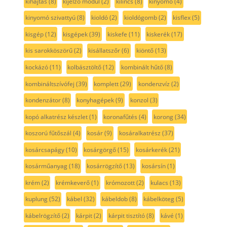
kihajtás
(8)
kijelző modul
(2)
kilincs
(8)
kinyomó
(4)
kinyomó szivattyú
(8)
kioldó
(2)
kioldógomb
(2)
kisflex
(5)
kisgép
(12)
kisgépek
(39)
kiskefe
(11)
kiskerék
(17)
kis sarokköszörű
(2)
kisállatszőr
(6)
kiöntő
(13)
kockázó
(11)
kolbásztöltő
(12)
kombinált hűtő
(8)
kombináltszívófej
(39)
komplett
(29)
kondenzvíz
(2)
kondenzátor
(8)
konyhagépek
(9)
konzol
(3)
kopó alkatrész készlet
(1)
koronafűtés
(4)
korong
(34)
koszorú fűtőszál
(4)
kosár
(9)
kosáralkatrész
(37)
kosárcsapágy
(10)
kosárgörgő
(15)
kosárkerék
(21)
kosárműanyag
(18)
kosárrögzítő
(13)
kosársín
(1)
krém
(2)
krémkeverő
(1)
krómozott
(2)
kulacs
(13)
kuplung
(52)
kábel
(32)
kábeldob
(8)
kábelköteg
(5)
kábelrögzítő
(2)
kárpit
(2)
kárpit tisztító
(8)
kávé
(1)