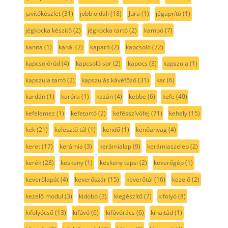
javítókészlet
(31)
jobb oldali
(18)
Jura
(1)
jégaprító
(1)
jégkocka készítő
(2)
jégkocka tartó
(2)
kampó
(7)
kanna
(1)
kanál
(2)
kaparó
(2)
kapcsoló
(72)
kapcsolórúd
(4)
kapcsoló sor
(2)
kapocs
(3)
kapszula
(1)
kapszula tartó
(2)
kapszulás kávéfőző
(31)
kar
(6)
kardán
(1)
karóra
(1)
kazán
(4)
kebbe
(6)
kefe
(40)
kefelemez
(1)
kefetartó
(2)
kefésszívófej
(71)
kehely
(15)
kek
(21)
kelesztő tál
(1)
kendő
(1)
kenőanyag
(4)
keret
(17)
kerámia
(3)
kerámialap
(9)
kerámiaszelep
(2)
kerék
(28)
keskeny
(1)
keskeny tepsi
(2)
keverőgép
(1)
keverőlapát
(4)
keverőszár
(15)
keverőtál
(16)
kezelő
(2)
kezelő modul
(3)
kidobó
(3)
kiegészítő
(7)
kifolyó
(8)
kifolyócső
(13)
kifúvó
(6)
kifúvórács
(6)
kihajtád
(1)