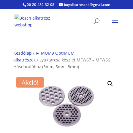
06-20-482-32-08
boyalkatreszek@gmail.com
Kezdőlap
/
► MUM9 OptiMUM
alkatrészek
/ Lyuktárcsa készlet MFW67 – MFW66
Húsdarálóhoz (3mm, 5mm, 8mm)
Akció!