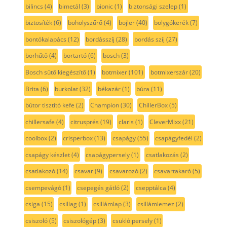
bilincs
(4)
bimetál
(3)
bionic
(1)
biztonsági szelep
(1)
biztosíték
(6)
boholyszűrő
(4)
bojler
(40)
bolygókerék
(7)
bontókalapács
(12)
bordásszíj
(28)
bordás szíj
(27)
borhűtő
(4)
bortartó
(6)
bosch
(3)
Bosch sütő kiegészítő
(1)
botmixer
(101)
botmixerszár
(20)
Brita
(6)
burkolat
(32)
békazár
(1)
búra
(11)
bútor tisztító kefe
(2)
Champion
(30)
ChillerBox
(5)
chillersafe
(4)
citrusprés
(19)
claris
(1)
CleverMixx
(21)
coolbox
(2)
crisperbox
(13)
csapágy
(55)
csapágyfedél
(2)
csapágy készlet
(4)
csapágypersely
(1)
csatlakozás
(2)
csatlakozó
(14)
csavar
(9)
csavarozó
(2)
csavartakaró
(5)
csempevágó
(1)
csepegés gátló
(2)
csepptálca
(4)
csiga
(15)
csillag
(1)
csillámlap
(3)
csillámlemez
(2)
csiszoló
(5)
csiszológép
(3)
csukló persely
(1)