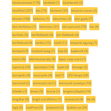
kávéautomata
(176)
kávébab
(1)
kávédaráló
(3)
kávéfőző
(207)
kés
(73)
késtartó
(33)
késtartó csavar
(2)
készlet
(106)
kétkörös
(1)
kétszintes
(3)
kézi gyalu
(7)
kézi körfűrész
(1)
kézimixer
(31)
kézi porszívó
(79)
kör
(4)
körfütés
(5)
körfűtőbetét
(4)
kör fűtőbetét
(4)
körfűtőszál
(4)
körkés
(15)
kötél
(11)
központi egység
(7)
középső
(3)
középső üveg
(1)
kúp
(6)
kúpkerék
(3)
külső
(26)
labirintustartály
(9)
lapos csap maró
(1)
laposszíj
(33)
lapostepsi
(14)
lapát
(9)
lasange
(2)
lassúprés
(4)
lassú prés
(4)
led
(1)
LED lámpa
(20)
leeresztő
(2)
leeresztő cső
(1)
leeresztő szivattyú
(10)
lefedés
(7)
lemez
(5)
lencse
(1)
lengéscsillapító
(14)
lengőkar
(6)
lengő szúrófűrész
(1)
leolvasztó
(4)
lila
(4)
logó
(5)
LowFrost
(5)
lyukasztó
(2)
lyuktárcsa
(34)