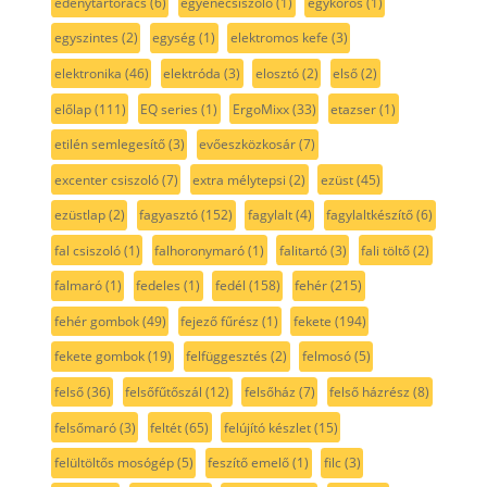
edénytartórács
(6)
egyenecsiszoló
(1)
egykörös
(1)
egyszintes
(2)
egység
(1)
elektromos kefe
(3)
elektronika
(46)
elektróda
(3)
elosztó
(2)
első
(2)
előlap
(111)
EQ series
(1)
ErgoMixx
(33)
etazser
(1)
etilén semlegesítő
(3)
evőeszközkosár
(7)
excenter csiszoló
(7)
extra mélytepsi
(2)
ezüst
(45)
ezüstlap
(2)
fagyasztó
(152)
fagylalt
(4)
fagylaltkészítő
(6)
fal csiszoló
(1)
falhoronymaró
(1)
falitartó
(3)
fali töltő
(2)
falmaró
(1)
fedeles
(1)
fedél
(158)
fehér
(215)
fehér gombok
(49)
fejező fűrész
(1)
fekete
(194)
fekete gombok
(19)
felfüggesztés
(2)
felmosó
(5)
felső
(36)
felsőfűtőszál
(12)
felsőház
(7)
felső házrész
(8)
felsőmaró
(3)
feltét
(65)
felújító készlet
(15)
felültöltős mosógép
(5)
feszítő emelő
(1)
filc
(3)