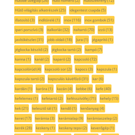
hűtőbe üveglap
(26)
hűtő hőmérő
(2)
hűtőszekrény
(12)
Hűtő világítás alkatrészek
(25)
idegentest csapda
(5)
illatosító
(3)
indítórelé
(1)
inox
(116)
inox gombok
(51)
ipari porszívó
(3)
italkorlát
(32)
italtartó
(70)
izzó
(13)
javítókészlet
(31)
jobb oldali
(18)
Jura
(1)
jégaprító
(1)
jégkocka készítő
(2)
jégkocka tartó
(2)
kampó
(7)
kanna
(1)
kanál
(2)
kaparó
(2)
kapcsoló
(72)
kapcsolórúd
(4)
kapcsoló sor
(2)
kapocs
(3)
kapszula
(1)
kapszula tartó
(2)
kapszulás kávéfőző
(31)
kar
(6)
kardán
(1)
karóra
(1)
kazán
(4)
kebbe
(6)
kefe
(40)
kefelemez
(1)
kefetartó
(2)
kefésszívófej
(71)
kehely
(15)
kek
(21)
kelesztő tál
(1)
kendő
(1)
kenőanyag
(4)
keret
(17)
kerámia
(3)
kerámialap
(9)
kerámiaszelep
(2)
kerék
(28)
keskeny
(1)
keskeny tepsi
(2)
keverőgép
(1)