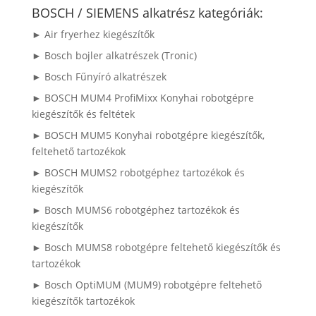
következőre:
BOSCH / SIEMENS alkatrész kategóriák:
► Air fryerhez kiegészítők
► Bosch bojler alkatrészek (Tronic)
► Bosch Fűnyíró alkatrészek
► BOSCH MUM4 ProfiMixx Konyhai robotgépre
kiegészítők és feltétek
► BOSCH MUM5 Konyhai robotgépre kiegészítők,
feltehető tartozékok
► BOSCH MUMS2 robotgéphez tartozékok és
kiegészítők
► Bosch MUMS6 robotgéphez tartozékok és
kiegészítők
► Bosch MUMS8 robotgépre feltehető kiegészítők és
tartozékok
► Bosch OptiMUM (MUM9) robotgépre feltehető
kiegészítők tartozékok