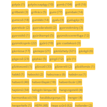
golyós
(1)
golyóscsapágy
(10)
gomb
(104)
grill
(16)
grillbetét
(3)
grillrács
(5)
gumi
(77)
gumibak
(14)
gumicső
(18)
gumiláb
(14)
gyalu
(3)
gyalugép
(1)
gyerekzár
(2)
gyorsdaraboló
(2)
gyorstokmány
(3)
gyorstöltő
(1)
gyúrókampó
(5)
gyümölcscentrifuga
(12)
gyümölcsprés
(22)
gyűrű
(10)
gáz csatlakozó
(3)
gázrózsa
(17)
gáztepsi
(21)
gáztűzhely
(321)
gázégő
(6)
gégecső
(23)
gépház
(5)
görgő
(12)
gőz
(1)
gőzkivezető
(1)
gőzsütő
(33)
gőzterelő
(2)
gőzállomás
(1)
habkő
(1)
habosító
(2)
habszivacs
(6)
habtárcsa
(1)
habverő
(46)
habverőlapát
(18)
habverőszár
(28)
hajtómű
(34)
halogén lámpa
(4)
hangszigetelő
(4)
harmonikacső
(10)
hasábburgonya
(1)
henger
(4)
hengerkefe
(1)
HEPA
(48)
hepa szűrő
(62)
hollander
(2)