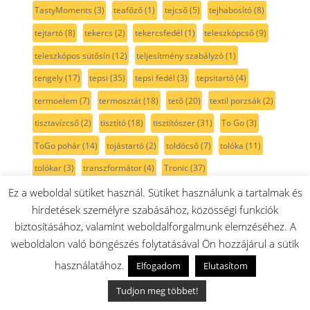
TastyMoments
(3)
teafőző
(1)
tejcső
(5)
tejhabosító
(8)
tejtartó
(8)
tekercs
(2)
tekercsfedél
(1)
teleszkópcső
(9)
teleszkópos sütősín
(12)
teljesítmény szabályzó
(1)
tengely
(17)
tepsi
(35)
tepsi fedél
(3)
tepsitartó
(4)
termoelem
(7)
termosztát
(18)
tető
(20)
textil porzsák
(2)
tisztavízcső
(2)
tisztító
(18)
tisztítószer
(31)
To Go
(3)
ToGo pohár
(14)
tojástartó
(2)
toldócső
(7)
tolóka
(11)
tolókar
(3)
transzformátor
(4)
Tronic
(37)
Tronic bojler
(39)
turbókefe
(38)
turmix
(70)
tál
(44)
Ez a weboldal sütiket használ. Sütiket használunk a tartalmak és
hirdetések személyre szabásához, közösségi funkciók
tálas mixergép
(2)
tálca
(15)
tálfedél
(21)
tányér
(3)
biztosításához, valamint weboldalforgalmunk elemzéséhez. A
tányértartó
(2)
tárcsa
(17)
tészta készítő
(10)
tölcsér
(54)
weboldalon való böngészés folytatásával Ön hozzájárul a sütik
töltő
(20)
tömlő
(27)
tömítés
(132)
tömítőszalag
(7)
használatához.
Elfogadom
Elutasítom
tömő
(7)
tömőeszköz
(11)
tömőrúd
(11)
törlőkendő
(4)
Tudjon meg többet!
túlfolyó
(1)
tüskesor
(15)
tűzhely
(424)
ufesa
(36)