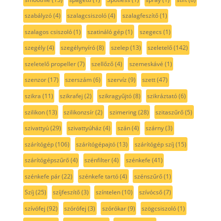
szabályzó
(4)
szalagcsiszoló
(4)
szalagfeszítő
(1)
szalagos csiszoló
(1)
szatináló gép
(1)
szegecs
(1)
szegély
(4)
szegélynyíró
(8)
szelep
(13)
szeletelő
(142)
szeletelő propeller
(7)
szellőző
(4)
szemeskávé
(1)
szenzor
(17)
szerszám
(6)
szervíz
(9)
szett
(47)
szikra
(11)
szikrafej
(2)
szikragyűjtó
(8)
szikráztató
(6)
szilikon
(13)
szilikonzsír
(2)
szimering
(28)
szitaszűrő
(5)
szivattyú
(29)
szivattyúház
(4)
szán
(4)
szárny
(3)
szárítógép
(106)
szárítógépajtó
(13)
szárítógép szíj
(15)
szárítógépszűrő
(4)
szénfilter
(4)
szénkefe
(41)
szénkefe pár
(22)
szénkefe tartó
(4)
szénszűrő
(1)
Szíj
(25)
szíjfeszítő
(3)
színtelen
(10)
szívócső
(7)
szívófej
(92)
szórófej
(3)
szórókar
(9)
szögcsiszoló
(1)