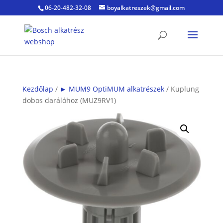
06-20-482-32-08
boyalkatreszek@gmail.com
Kezdőlap
/
► MUM9 OptiMUM alkatrészek
/ Kuplung
dobos darálóhoz (MUZ9RV1)