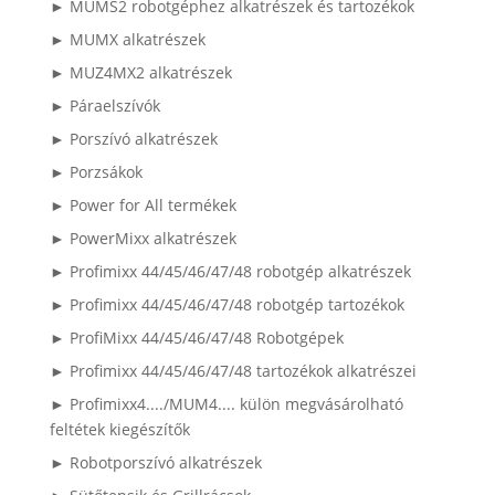
► MUMS2 robotgéphez alkatrészek és tartozékok
► MUMX alkatrészek
► MUZ4MX2 alkatrészek
► Páraelszívók
► Porszívó alkatrészek
► Porzsákok
► Power for All termékek
► PowerMixx alkatrészek
► Profimixx 44/45/46/47/48 robotgép alkatrészek
► Profimixx 44/45/46/47/48 robotgép tartozékok
► ProfiMixx 44/45/46/47/48 Robotgépek
► Profimixx 44/45/46/47/48 tartozékok alkatrészei
► Profimixx4..../MUM4.... külön megvásárolható
feltétek kiegészítők
► Robotporszívó alkatrészek