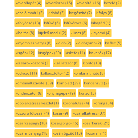
keverőlapát
(4)
keverőszár
(15)
keverőtál
(16)
kezelő
(2)
kezelő modul
(3)
kidobó
(3)
kiegészítő
(7)
kifolyó
(8)
kifolyócső
(13)
kifúvó
(6)
kifúvórács
(6)
kihajtád
(1)
kihajtás
(8)
kijelző modul
(2)
kilincs
(8)
kinyomó
(4)
kinyomó szivattyú
(8)
kioldó
(2)
kioldógomb
(2)
kisflex
(5)
kisgép
(12)
kisgépek
(39)
kiskefe
(11)
kiskerék
(17)
kis sarokköszörű
(2)
kisállatszőr
(6)
kiöntő
(13)
kockázó
(11)
kolbásztöltő
(12)
kombinált hűtő
(8)
kombináltszívófej
(39)
komplett
(29)
kondenzvíz
(2)
kondenzátor
(8)
konyhagépek
(9)
konzol
(3)
kopó alkatrész készlet
(1)
koronafűtés
(4)
korong
(34)
koszorú fűtőszál
(4)
kosár
(9)
kosáralkatrész
(37)
kosárcsapágy
(10)
kosárgörgő
(15)
kosárkerék
(21)
kosárműanyag
(18)
kosárrögzítő
(13)
kosársín
(1)