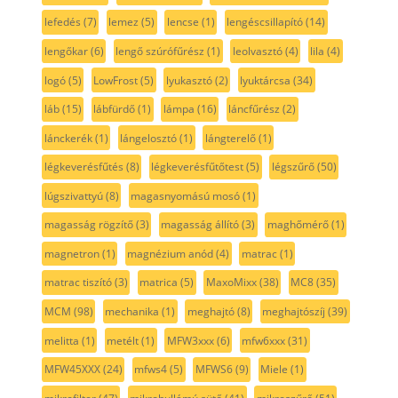
lefedés
(7)
lemez
(5)
lencse
(1)
lengéscsillapító
(14)
lengőkar
(6)
lengő szúrófűrész
(1)
leolvasztó
(4)
lila
(4)
logó
(5)
LowFrost
(5)
lyukasztó
(2)
lyuktárcsa
(34)
láb
(15)
lábfürdő
(1)
lámpa
(16)
láncfűrész
(2)
lánckerék
(1)
lángelosztó
(1)
lángterelő
(1)
légkeverésfűtés
(8)
légkeverésfűtőtest
(5)
légszűrő
(50)
lúgszivattyú
(8)
magasnyomású mosó
(1)
magasság rögzítő
(3)
magasság állító
(3)
maghőmérő
(1)
magnetron
(1)
magnézium anód
(4)
matrac
(1)
matrac tiszító
(3)
matrica
(5)
MaxoMixx
(38)
MC8
(35)
MCM
(98)
mechanika
(1)
meghajtó
(8)
meghajtószíj
(39)
melitta
(1)
metélt
(1)
MFW3xxx
(6)
mfw6xxx
(31)
MFW45XXX
(24)
mfws4
(5)
MFWS6
(9)
Miele
(1)