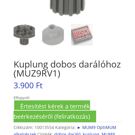
Kuplung dobos darálóhoz
(MUZ9RV1)
3.900
Ft
Elfogyott
Értesítést kérek a termék
beérkezéséről (feliratkozás)
Cikkszám:
10013554
Kategória:
► MUM9 OptiMUM
alkatrészek
Címkék:
dobos daráló
,
kuplung
,
MUM9
,