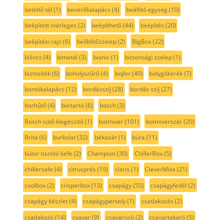
betöltő tál
(1)
beverőkalapács
(4)
beállító egység
(10)
beépített mérleges
(2)
beépíthető
(44)
beépítés
(20)
beépítési rajz
(6)
beőblítőszelep
(2)
BigBox
(22)
bilincs
(4)
bimetál
(3)
bionic
(1)
biztonsági szelep
(1)
biztosíték
(6)
boholyszűrő
(4)
bojler
(40)
bolygókerék
(7)
bontókalapács
(12)
bordásszíj
(28)
bordás szíj
(27)
borhűtő
(4)
bortartó
(6)
bosch
(3)
Bosch sütő kiegészítő
(1)
botmixer
(101)
botmixerszár
(20)
Brita
(6)
burkolat
(32)
békazár
(1)
búra
(11)
bútor tisztító kefe
(2)
Champion
(30)
ChillerBox
(5)
chillersafe
(4)
citrusprés
(19)
claris
(1)
CleverMixx
(21)
coolbox
(2)
crisperbox
(13)
csapágy
(55)
csapágyfedél
(2)
csapágy készlet
(4)
csapágypersely
(1)
csatlakozás
(2)
csatlakozó
(14)
csavar
(9)
csavarozó
(2)
csavartakaró
(5)