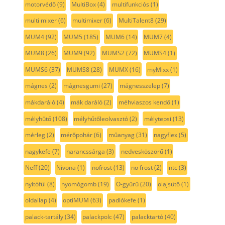
motorvédő
(9)
MultiBox
(4)
multifunkciós
(1)
multi mixer
(6)
multimixer
(6)
MultiTalent8
(29)
MUM4
(92)
MUM5
(185)
MUM6
(14)
MUM7
(4)
MUM8
(26)
MUM9
(92)
MUMS2
(72)
MUMS4
(1)
MUMS6
(37)
MUMS8
(28)
MUMX
(16)
myMixx
(1)
mágnes
(2)
mágnesgumi
(27)
mágnesszelep
(7)
mákdaráló
(4)
mák daráló
(2)
méhviaszos kendő
(1)
mélyhűtő
(108)
mélyhűtőleolvasztó
(2)
mélytepsi
(13)
mérleg
(2)
mérőpohár
(6)
műanyag
(31)
nagyflex
(5)
nagykefe
(7)
narancssárga
(3)
nedvesköszörű
(1)
Neff
(20)
Nivona
(1)
nofrost
(13)
no frost
(2)
ntc
(3)
nyitófül
(8)
nyomógomb
(19)
O-gyűrű
(20)
olajsütő
(1)
oldallap
(4)
optiMUM
(63)
padlókefe
(1)
palack-tartály
(34)
palackpolc
(47)
palacktartó
(40)