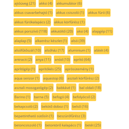
ajtóüveg
(21)
akksi
(4)
akkumulátor
(6)
akkus csavarbehajtó
(1)
akkus csiszoló
(1)
akkus fúró
(6)
akkus fúrókalapács
(2)
akkus körfűrész
(1)
akkus porszívó
(118)
akkutöltő
(20)
aksi
(4)
alapgép
(11)
alaplap
(5)
alkatrész készlet
(1)
alsó
(39)
alsófűtőszál
(10)
alsóház
(17)
aluminium
(1)
alátét
(4)
antracit
(2)
anya
(11)
anód
(10)
aprító
(64)
aprítógép
(1)
aprítókés
(25)
aprósütemény
(1)
aqua senzor
(1)
aquastop
(6)
asztali körfűrész
(2)
asztali mosogatógép
(2)
babkávé
(1)
bal oldali
(18)
Barino
(1)
barna
(5)
befogó
(4)
befolyócső
(2)
bekapcsoló
(2)
bekötő doboz
(1)
belső
(16)
bepattintható sütősín
(1)
beszúrófűrész
(3)
betoncsiszoló
(1)
betontörő kalapács
(1)
betét
(25)