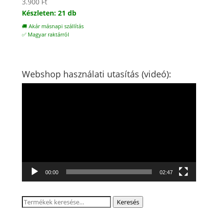
3.900
Ft
Készleten: 21 db
🚚 Akár másnapi szállítás
✅ Magyar raktárról
Webshop használati utasítás (videó):
Videólejátszó
00:00
02:47
Keresés
Keresés
a