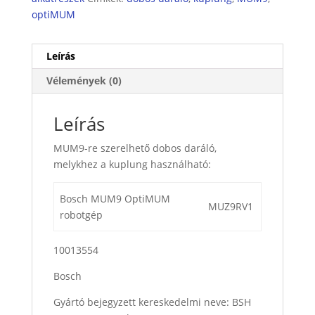
optiMUM
Leírás
Vélemények (0)
Leírás
MUM9-re szerelhető dobos daráló,
melykhez a kuplung használható:
Bosch MUM9 OptiMUM
MUZ9RV1
robotgép
10013554
Bosch
Gyártó bejegyzett kereskedelmi neve: BSH