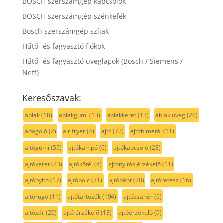
BOSCH szerszámgép kapcsolók
BOSCH szerszámgép szénkefék
Bosch szerszámgép szíjak
Hűtő- és fagyasztó fiókok
Hűtő- és fagyasztó üveglapok (Bosch / Siemens /
Neff)
Keresőszavak:
ablak
(18)
ablakgumi
(13)
ablakkeret
(13)
ablak üveg
(20)
adagoló
(2)
air fryer
(4)
ajtó
(72)
ajtóbimetál
(11)
ajtógumi
(55)
ajtókampó
(6)
ajtókapcsoló
(23)
ajtókeret
(23)
ajtókötél
(8)
ajtónyitás érzékelő
(11)
ajtónyitó
(17)
ajtópolc
(71)
ajtópánt
(20)
ajtóretesz
(16)
ajtórugó
(11)
ajtótartozék
(194)
ajtózsanér
(6)
ajtózár
(20)
ajtó érzékelő
(13)
ajtóérzékelő
(9)