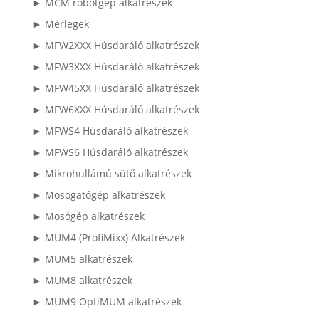
► MCM robotgép alkatrészek
► Mérlegek
► MFW2XXX Húsdaráló alkatrészek
► MFW3XXX Húsdaráló alkatrészek
► MFW45XX Húsdaráló alkatrészek
► MFW6XXX Húsdaráló alkatrészek
► MFWS4 Húsdaráló alkatrészek
► MFWS6 Húsdaráló alkatrészek
► Mikrohullámú sütő alkatrészek
► Mosogatógép alkatrészek
► Mosógép alkatrészek
► MUM4 (ProfiMixx) Alkatrészek
► MUM5 alkatrészek
► MUM8 alkatrészek
► MUM9 OptiMUM alkatrészek