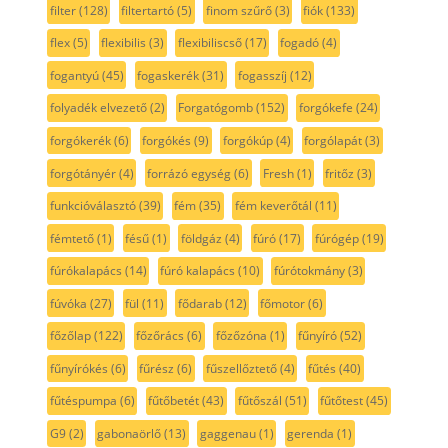
filter
(128)
filtertartó
(5)
finom szűrő
(3)
fiók
(133)
flex
(5)
flexibilis
(3)
flexibiliscső
(17)
fogadó
(4)
fogantyú
(45)
fogaskerék
(31)
fogasszíj
(12)
folyadék elvezető
(2)
Forgatógomb
(152)
forgókefe
(24)
forgókerék
(6)
forgókés
(9)
forgókúp
(4)
forgólapát
(3)
forgótányér
(4)
forrázó egység
(6)
Fresh
(1)
fritőz
(3)
funkcióválasztó
(39)
fém
(35)
fém keverőtál
(11)
fémtető
(1)
fésű
(1)
földgáz
(4)
fúró
(17)
fúrógép
(19)
fúrókalapács
(14)
fúró kalapács
(10)
fúrótokmány
(3)
fúvóka
(27)
fül
(11)
fődarab
(12)
főmotor
(6)
főzőlap
(122)
főzőrács
(6)
főzőzóna
(1)
fűnyíró
(52)
fűnyírókés
(6)
fűrész
(6)
fűszellőztető
(4)
fűtés
(40)
fűtéspumpa
(6)
fűtőbetét
(43)
fűtőszál
(51)
fűtőtest
(45)
G9
(2)
gabonaörlő
(13)
gaggenau
(1)
gerenda
(1)