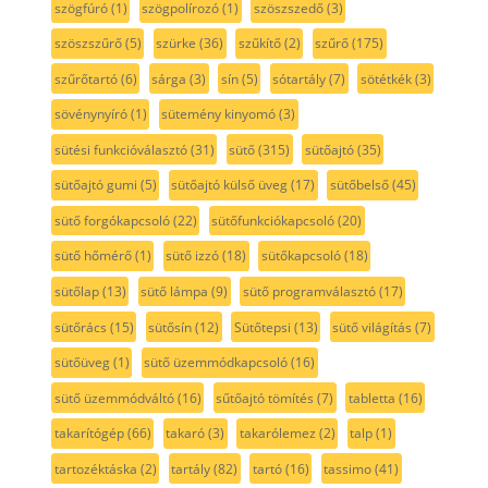
szögfúró
(1)
szögpolírozó
(1)
szöszszedő
(3)
szöszszűrő
(5)
szürke
(36)
szűkítő
(2)
szűrő
(175)
szűrőtartó
(6)
sárga
(3)
sín
(5)
sótartály
(7)
sötétkék
(3)
sövénynyíró
(1)
sütemény kinyomó
(3)
sütési funkcióválasztó
(31)
sütő
(315)
sütőajtó
(35)
sütőajtó gumi
(5)
sütőajtó külső üveg
(17)
sütőbelső
(45)
sütő forgókapcsoló
(22)
sütőfunkciókapcsoló
(20)
sütő hőmérő
(1)
sütő izzó
(18)
sütőkapcsoló
(18)
sütőlap
(13)
sütő lámpa
(9)
sütő programválasztó
(17)
sütőrács
(15)
sütősín
(12)
Sütőtepsi
(13)
sütő világítás
(7)
sütőüveg
(1)
sütő üzemmódkapcsoló
(16)
sütő üzemmódváltó
(16)
sűtőajtó tömítés
(7)
tabletta
(16)
takarítógép
(66)
takaró
(3)
takarólemez
(2)
talp
(1)
tartozéktáska
(2)
tartály
(82)
tartó
(16)
tassimo
(41)