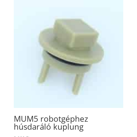
MUM5 robotgéphez
húsdaráló kuplung