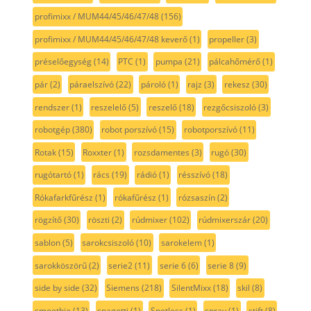
profimixx / MUM44/45/46/47/48
(156)
profimixx / MUM44/45/46/47/48 keverő
(1)
propeller
(3)
préselőegység
(14)
PTC
(1)
pumpa
(21)
pálcahőmérő
(1)
pár
(2)
páraelszívó
(22)
pároló
(1)
rajz
(3)
rekesz
(30)
rendszer
(1)
reszelelő
(5)
reszelő
(18)
rezgőcsiszoló
(3)
robotgép
(380)
robot porszívó
(15)
robotporszívó
(11)
Rotak
(15)
Roxxter
(1)
rozsdamentes
(3)
rugó
(30)
rugótartó
(1)
rács
(19)
rádió
(1)
résszívó
(18)
Rókafarkfűrész
(1)
rókafűrész
(1)
rózsaszín
(2)
rögzítő
(30)
röszti
(2)
rúdmixer
(102)
rúdmixerszár
(20)
sablon
(5)
sarokcsiszoló
(10)
sarokelem
(1)
sarokköszörű
(2)
serie2
(11)
serie 6
(6)
serie 8
(9)
side by side
(32)
Siemens
(218)
SilentMixx
(18)
skil
(8)
smoothie
(13)
spagetti
(1)
Spotless
(1)
spray
(1)
stift
(8)