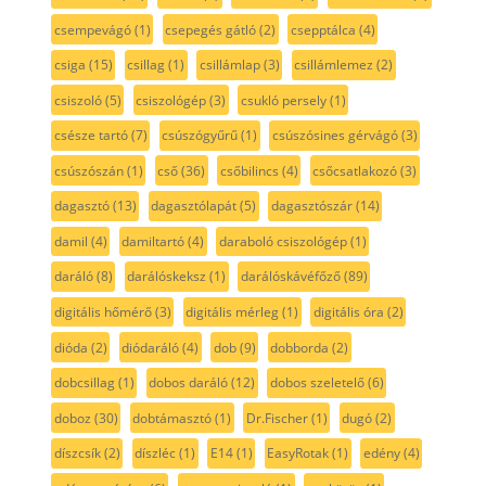
csempevágó
(1)
csepegés gátló
(2)
csepptálca
(4)
csiga
(15)
csillag
(1)
csillámlap
(3)
csillámlemez
(2)
csiszoló
(5)
csiszológép
(3)
csukló persely
(1)
csésze tartó
(7)
csúszógyűrű
(1)
csúszósines gérvágó
(3)
csúszószán
(1)
cső
(36)
csőbilincs
(4)
csőcsatlakozó
(3)
dagasztó
(13)
dagasztólapát
(5)
dagasztószár
(14)
damil
(4)
damiltartó
(4)
daraboló csiszológép
(1)
daráló
(8)
darálóskeksz
(1)
darálóskávéfőző
(89)
digitális hőmérő
(3)
digitális mérleg
(1)
digitális óra
(2)
dióda
(2)
diódaráló
(4)
dob
(9)
dobborda
(2)
dobcsillag
(1)
dobos daráló
(12)
dobos szeletelő
(6)
doboz
(30)
dobtámasztó
(1)
Dr.Fischer
(1)
dugó
(2)
díszcsík
(2)
díszléc
(1)
E14
(1)
EasyRotak
(1)
edény
(4)