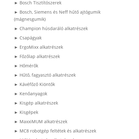
► Bosch Tisztítószerek
► Bosch, Siemens és Neff hűtő ajtógumik
(mágnesgumik)
► Champion húsdaráló alkatrészek
► Csapágyak
► ErgoMixx alkatrészek
► Főzőlap alkatrészek
► Hőmérők
► Hűtő, fagyasztó alkatrészek
► Kávéfőző Kiöntők
► Kenőanyagok
► Kisgép alkatrészek
► Kisgépek
► MaxxiMUM alkatrészek
► MC8 robotgép feltétek és alkatrészek