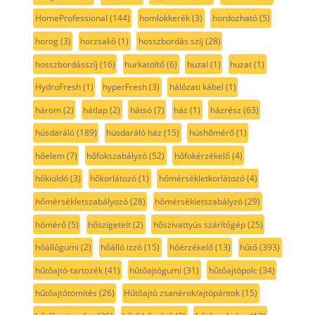
HomeProfessional
(144)
homlokkerék
(3)
hordozható
(5)
horog
(3)
horzsakő
(1)
hosszbordás szíj
(28)
hosszbordásszíj
(16)
hurkatöltő
(6)
huzal
(1)
huzat
(1)
HydroFresh
(1)
hyperFresh
(3)
hálózati kábel
(1)
három
(2)
hátlap
(2)
hátsó
(7)
ház
(1)
házrész
(63)
húsdaráló
(189)
húsdaráló ház
(15)
húshőmérő
(1)
hőelem
(7)
hőfokszabályzó
(52)
hőfokérzékelő
(4)
hőkioldó
(3)
hőkorlátozó
(1)
hőmérsékletkorlátozó
(4)
hőmérsékletszabályozó
(28)
hőmérsékletszabályzó
(29)
hőmérő
(5)
hőszigetelt
(2)
hőszivattyús szárítógép
(25)
hőállógumi
(2)
hőálló izzó
(15)
hőérzékelő
(13)
hűtő
(393)
hűtőajtó-tartozék
(41)
hűtőajtógumi
(31)
hűtőajtópolc
(34)
hűtőajtótömítés
(26)
Hűtőajtó zsanérok/ajtópántok
(15)