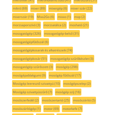
mikrofilter
(47)
mikrohullámú sütő
(41)
mikroszűrő
(51)
mikró
(69)
mixer
(89)
mixergép
(6)
mixer szár
(22)
mixerszár
(19)
Mixx2Go
(6)
mixxo
(1)
mop
(2)
morzsaporszívó
(3)
morzsatálca
(2)
mosható
(21)
mosogatógép
(326)
mosogatógép-belső
(31)
mosogatógépfűtőszál
(6)
mosogatógépkosarak és alkatrészeik
(74)
mosogatógépkosár
(51)
mosogatógép szűrőkészlet
(3)
mosogatógép szűrőszett
(3)
mosógép
(298)
mosógépablakgumi
(9)
mosógép fűtőszál
(17)
Mosógép leeresztő szivattyú
(10)
mosógépszelep
(2)
Mosógép szivattyúszűrő
(7)
mosógép szíj
(16)
mosószerfedél
(2)
mosószertartó
(25)
mosószárító
(5)
mosószárítógép
(1)
motor
(69)
motorkefe
(7)