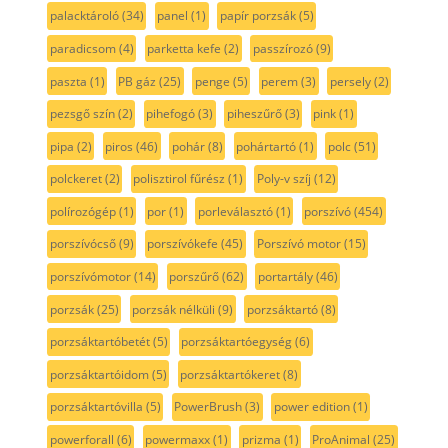
palacktároló
(34)
panel
(1)
papír porzsák
(5)
paradicsom
(4)
parketta kefe
(2)
passzírozó
(9)
paszta
(1)
PB gáz
(25)
penge
(5)
perem
(3)
persely
(2)
pezsgő szín
(2)
pihefogó
(3)
piheszűrő
(3)
pink
(1)
pipa
(2)
piros
(46)
pohár
(8)
pohártartó
(1)
polc
(51)
polckeret
(2)
polisztirol fűrész
(1)
Poly-v szíj
(12)
polírozógép
(1)
por
(1)
porleválasztó
(1)
porszívó
(454)
porszívócső
(9)
porszívókefe
(45)
Porszívó motor
(15)
porszívómotor
(14)
porszűrő
(62)
portartály
(46)
porzsák
(25)
porzsák nélküli
(9)
porzsáktartó
(8)
porzsáktartóbetét
(5)
porzsáktartóegység
(6)
porzsáktartóidom
(5)
porzsáktartókeret
(8)
porzsáktartóvilla
(5)
PowerBrush
(3)
power edition
(1)
powerforall
(6)
powermaxx
(1)
prizma
(1)
ProAnimal
(25)