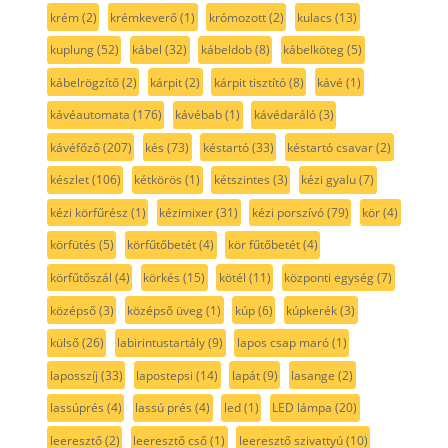
krém
(2)
krémkeverő
(1)
krómozott
(2)
kulacs
(13)
kuplung
(52)
kábel
(32)
kábeldob
(8)
kábelköteg
(5)
kábelrögzítő
(2)
kárpit
(2)
kárpit tisztító
(8)
kávé
(1)
kávéautomata
(176)
kávébab
(1)
kávédaráló
(3)
kávéfőző
(207)
kés
(73)
késtartó
(33)
késtartó csavar
(2)
készlet
(106)
kétkörös
(1)
kétszintes
(3)
kézi gyalu
(7)
kézi körfűrész
(1)
kézimixer
(31)
kézi porszívó
(79)
kör
(4)
körfütés
(5)
körfűtőbetét
(4)
kör fűtőbetét
(4)
körfűtőszál
(4)
körkés
(15)
kötél
(11)
központi egység
(7)
középső
(3)
középső üveg
(1)
kúp
(6)
kúpkerék
(3)
külső
(26)
labirintustartály
(9)
lapos csap maró
(1)
laposszíj
(33)
lapostepsi
(14)
lapát
(9)
lasange
(2)
lassúprés
(4)
lassú prés
(4)
led
(1)
LED lámpa
(20)
leeresztő
(2)
leeresztő cső
(1)
leeresztő szivattyú
(10)