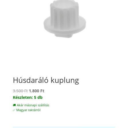
Húsdaráló kuplung
Original
Current
3.500
Ft
1.800
Ft
price
price
Készleten: 5 db
was:
is:
🚚 Akár másnapi szállítás
3.500 Ft.
1.800 Ft.
✅ Magyar raktárról