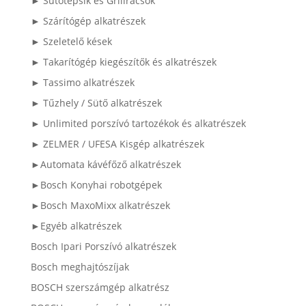
► Sütőtepsik és Grillrácsok
► Szárítógép alkatrészek
► Szeletelő kések
► Takarítógép kiegészítők és alkatrészek
► Tassimo alkatrészek
► Tűzhely / Sütő alkatrészek
► Unlimited porszívó tartozékok és alkatrészek
► ZELMER / UFESA Kisgép alkatrészek
►Automata kávéfőző alkatrészek
►Bosch Konyhai robotgépek
►Bosch MaxoMixx alkatrészek
►Egyéb alkatrészek
Bosch Ipari Porszívó alkatrészek
Bosch meghajtószíjak
BOSCH szerszámgép alkatrész