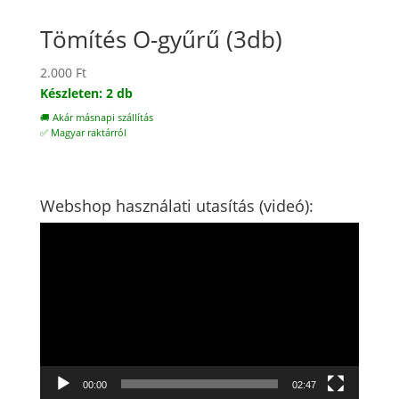
Tömítés O-gyűrű (3db)
2.000
Ft
Készleten: 2 db
🚚 Akár másnapi szállítás
✅ Magyar raktárról
Webshop használati utasítás (videó):
Videólejátszó
00:00
02:47