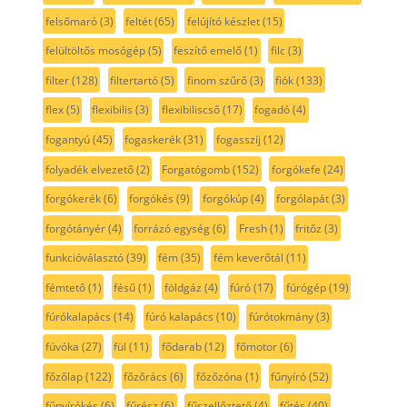
felsőmaró
(3)
feltét
(65)
felújító készlet
(15)
felültöltős mosógép
(5)
feszítő emelő
(1)
filc
(3)
filter
(128)
filtertartó
(5)
finom szűrő
(3)
fiók
(133)
flex
(5)
flexibilis
(3)
flexibiliscső
(17)
fogadó
(4)
fogantyú
(45)
fogaskerék
(31)
fogasszíj
(12)
folyadék elvezető
(2)
Forgatógomb
(152)
forgókefe
(24)
forgókerék
(6)
forgókés
(9)
forgókúp
(4)
forgólapát
(3)
forgótányér
(4)
forrázó egység
(6)
Fresh
(1)
fritőz
(3)
funkcióválasztó
(39)
fém
(35)
fém keverőtál
(11)
fémtető
(1)
fésű
(1)
földgáz
(4)
fúró
(17)
fúrógép
(19)
fúrókalapács
(14)
fúró kalapács
(10)
fúrótokmány
(3)
fúvóka
(27)
fül
(11)
fődarab
(12)
főmotor
(6)
főzőlap
(122)
főzőrács
(6)
főzőzóna
(1)
fűnyíró
(52)
fűnyírókés
(6)
fűrész
(6)
fűszellőztető
(4)
fűtés
(40)