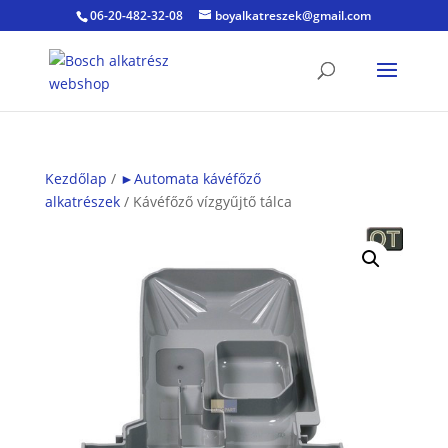
06-20-482-32-08
boyalkatreszek@gmail.com
Kezdőlap
/
►Automata kávéfőző
alkatrészek
/ Kávéfőző vízgyűjtő tálca