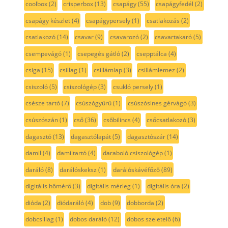
coolbox
(2)
crisperbox
(13)
csapágy
(55)
csapágyfedél
(2)
csapágy készlet
(4)
csapágypersely
(1)
csatlakozás
(2)
csatlakozó
(14)
csavar
(9)
csavarozó
(2)
csavartakaró
(5)
csempevágó
(1)
csepegés gátló
(2)
csepptálca
(4)
csiga
(15)
csillag
(1)
csillámlap
(3)
csillámlemez
(2)
csiszoló
(5)
csiszológép
(3)
csukló persely
(1)
csésze tartó
(7)
csúszógyűrű
(1)
csúszósines gérvágó
(3)
csúszószán
(1)
cső
(36)
csőbilincs
(4)
csőcsatlakozó
(3)
dagasztó
(13)
dagasztólapát
(5)
dagasztószár
(14)
damil
(4)
damiltartó
(4)
daraboló csiszológép
(1)
daráló
(8)
darálóskeksz
(1)
darálóskávéfőző
(89)
digitális hőmérő
(3)
digitális mérleg
(1)
digitális óra
(2)
dióda
(2)
diódaráló
(4)
dob
(9)
dobborda
(2)
dobcsillag
(1)
dobos daráló
(12)
dobos szeletelő
(6)