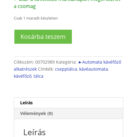
a csomag
Csak 1 maradt készleten
Kávéfőző
Kosárba teszem
vízgyűjtő
tálca
mennyiség
Cikkszám:
00702989
Kategória:
►Automata kávéfőző
alkatrészek
Címkék:
csepptálca
,
kávéautomata
,
kávéfőző
,
tálca
Leírás
Vélemények (0)
Leírás