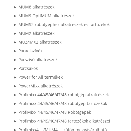
► MUM8 alkatrészek
► MUM9 OptiMUM alkatrészek
► MUMS2 robotgéphez alkatrészek és tartozékok
► MUMX alkatrészek
► MUZ4MX2 alkatrészek
► Páraelszívók
► Porszívó alkatrészek
► Porzsákok
► Power for All termékek
► PowerMixx alkatrészek
► Profimixx 44/45/46/47/48 robotgép alkatrészek
► Profimixx 44/45/46/47/48 robotgép tartozékok
► ProfiMixx 44/45/46/47/48 Robotgépek
► Profimixx 44/45/46/47/48 tartozékok alkatrészei
► Profimixx4..../MUM4.... külön megvásárolható