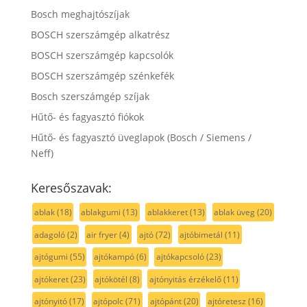
Bosch meghajtószíjak
BOSCH szerszámgép alkatrész
BOSCH szerszámgép kapcsolók
BOSCH szerszámgép szénkefék
Bosch szerszámgép szíjak
Hűtő- és fagyasztó fiókok
Hűtő- és fagyasztó üveglapok (Bosch / Siemens /
Neff)
Keresőszavak:
ablak
(18)
ablakgumi
(13)
ablakkeret
(13)
ablak üveg
(20)
adagoló
(2)
air fryer
(4)
ajtó
(72)
ajtóbimetál
(11)
ajtógumi
(55)
ajtókampó
(6)
ajtókapcsoló
(23)
ajtókeret
(23)
ajtókötél
(8)
ajtónyitás érzékelő
(11)
ajtónyitó
(17)
ajtópolc
(71)
ajtópánt
(20)
ajtóretesz
(16)