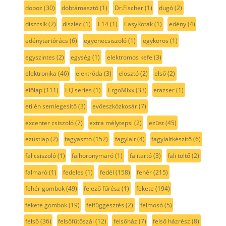
doboz
(30)
dobtámasztó
(1)
Dr.Fischer
(1)
dugó
(2)
díszcsík
(2)
díszléc
(1)
E14
(1)
EasyRotak
(1)
edény
(4)
edénytartórács
(6)
egyenecsiszoló
(1)
egykörös
(1)
egyszintes
(2)
egység
(1)
elektromos kefe
(3)
elektronika
(46)
elektróda
(3)
elosztó
(2)
első
(2)
előlap
(111)
EQ series
(1)
ErgoMixx
(33)
etazser
(1)
etilén semlegesítő
(3)
evőeszközkosár
(7)
excenter csiszoló
(7)
extra mélytepsi
(2)
ezüst
(45)
ezüstlap
(2)
fagyasztó
(152)
fagylalt
(4)
fagylaltkészítő
(6)
fal csiszoló
(1)
falhoronymaró
(1)
falitartó
(3)
fali töltő
(2)
falmaró
(1)
fedeles
(1)
fedél
(158)
fehér
(215)
fehér gombok
(49)
fejező fűrész
(1)
fekete
(194)
fekete gombok
(19)
felfüggesztés
(2)
felmosó
(5)
felső
(36)
felsőfűtőszál
(12)
felsőház
(7)
felső házrész
(8)