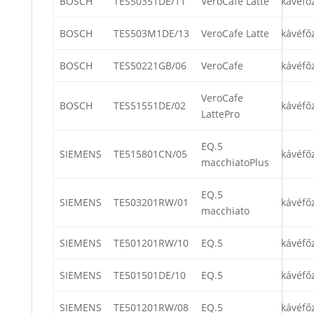
BOSCH
TES50351DE/11
VeroCafe Latte
kávéfő
BOSCH
TES503M1DE/13
VeroCafe Latte
kávéfő
BOSCH
TES50221GB/06
VeroCafe
kávéfő
VeroCafe
BOSCH
TES51551DE/02
kávéfő
LattePro
EQ.5
SIEMENS
TE515801CN/05
kávéfő
macchiatoPlus
EQ.5
SIEMENS
TE503201RW/01
kávéfő
macchiato
SIEMENS
TE501201RW/10
EQ.5
kávéfő
SIEMENS
TE501501DE/10
EQ.5
kávéfő
SIEMENS
TE501201RW/08
EQ.5
kávéfő