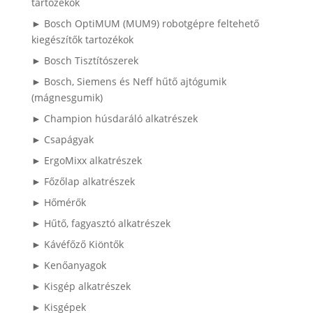
tartozékok
► Bosch OptiMUM (MUM9) robotgépre feltehető
kiegészítők tartozékok
► Bosch Tisztítószerek
► Bosch, Siemens és Neff hűtő ajtógumik
(mágnesgumik)
► Champion húsdaráló alkatrészek
► Csapágyak
► ErgoMixx alkatrészek
► Főzőlap alkatrészek
► Hőmérők
► Hűtő, fagyasztó alkatrészek
► Kávéfőző Kiöntők
► Kenőanyagok
► Kisgép alkatrészek
► Kisgépek