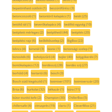
bepattintható sütősín
(1)
beszúrófűrész
(3)
betoncsiszoló
(1)
betontörő kalapács
(1)
betét
(25)
betöltő tál
(1)
beverőkalapács
(4)
beállító egység
(10)
beépített mérleges
(2)
beépíthető
(44)
beépítés
(20)
beépítési rajz
(6)
beőblítőszelep
(2)
BigBox
(22)
bilincs
(4)
bimetál
(3)
bionic
(1)
biztonsági szelep
(1)
biztosíték
(6)
boholyszűrő
(4)
bojler
(40)
bolygókerék
(7)
bontókalapács
(12)
bordásszíj
(28)
bordás szíj
(27)
borhűtő
(4)
bortartó
(6)
bosch
(3)
Bosch sütő kiegészítő
(1)
botmixer
(101)
botmixerszár
(20)
Brita
(6)
burkolat
(32)
békazár
(1)
búra
(11)
bútor tisztító kefe
(2)
Champion
(30)
ChillerBox
(5)
chillersafe
(4)
citrusprés
(19)
claris
(1)
CleverMixx
(21)