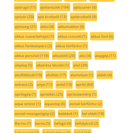
ajtórugó
(11)
ajtótartozék
(194)
ajtózsanér
(6)
ajtózár
(20)
ajtó érzékelő
(13)
ajtóérzékelő
(9)
ajtóüveg
(21)
akksi
(4)
akkumulátor
(6)
akkus csavarbehajtó
(1)
akkus csiszoló
(1)
akkus fúró
(6)
akkus fúrókalapács
(2)
akkus körfűrész
(1)
akkus porszívó
(118)
akkutöltő
(20)
aksi
(4)
alapgép
(11)
alaplap
(5)
alkatrész készlet
(1)
alsó
(39)
alsófűtőszál
(10)
alsóház
(17)
aluminium
(1)
alátét
(4)
antracit
(2)
anya
(11)
anód
(10)
aprító
(64)
aprítógép
(1)
aprítókés
(25)
aprósütemény
(1)
aqua senzor
(1)
aquastop
(6)
asztali körfűrész
(2)
asztali mosogatógép
(2)
babkávé
(1)
bal oldali
(18)
Barino
(1)
barna
(5)
befogó
(4)
befolyócső
(2)
bekapcsoló
(2)
bekötő doboz
(1)
belső
(16)