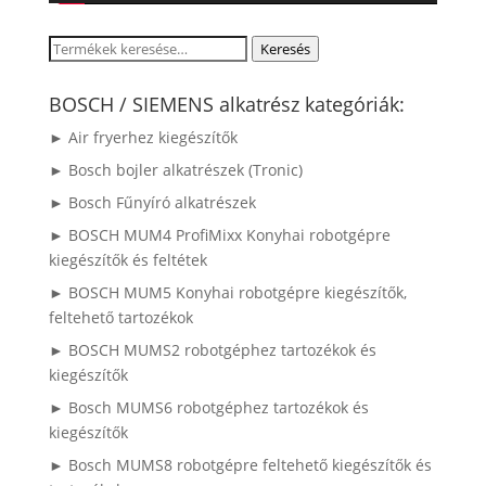
Keresés
Keresés
a
következőre:
BOSCH / SIEMENS alkatrész kategóriák:
► Air fryerhez kiegészítők
► Bosch bojler alkatrészek (Tronic)
► Bosch Fűnyíró alkatrészek
► BOSCH MUM4 ProfiMixx Konyhai robotgépre
kiegészítők és feltétek
► BOSCH MUM5 Konyhai robotgépre kiegészítők,
feltehető tartozékok
► BOSCH MUMS2 robotgéphez tartozékok és
kiegészítők
► Bosch MUMS6 robotgéphez tartozékok és
kiegészítők
► Bosch MUMS8 robotgépre feltehető kiegészítők és