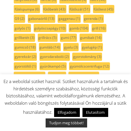
fűtéspumpa
(6)
fűtőbetét
(43)
fűtőszál
(51)
fűtőtest
(45)
G9
(2)
gabonaörlő
(13)
gaggenau
(1)
gerenda
(1)
golyós
(1)
golyóscsapágy
(10)
gomb
(104)
grill
(16)
grillbetét
(3)
grillrács
(5)
gumi
(77)
gumibak
(14)
gumicső
(18)
gumiláb
(14)
gyalu
(3)
gyalugép
(1)
gyerekzár
(2)
gyorsdaraboló
(2)
gyorstokmány
(3)
gyorstöltő
(1)
gyúrókampó
(5)
gyümölcscentrifuga
(12)
gyümölcsprés
(22)
gyűrű
(10)
gáz csatlakozó
(3)
Ez a weboldal sütiket használ. Sütiket használunk a tartalmak és
gázrózsa
(17)
gáztepsi
(21)
gáztűzhely
(321)
gázégő
(6)
hirdetések személyre szabásához, közösségi funkciók
gégecső
(23)
gépház
(5)
görgő
(12)
gőz
(1)
biztosításához, valamint weboldalforgalmunk elemzéséhez. A
weboldalon való böngészés folytatásával Ön hozzájárul a sütik
gőzkivezető
(1)
gőzsütő
(33)
gőzterelő
(2)
gőzállomás
(1)
használatához.
Elfogadom
Elutasítom
habkő
(1)
habosító
(2)
habszivacs
(6)
habtárcsa
(1)
Tudjon meg többet!
habverő
(46)
habverőlapát
(18)
habverőszár
(28)