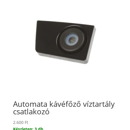
Automata kávéfőző víztartály
csatlakozó
2.600
Ft
Készleten: 3 db