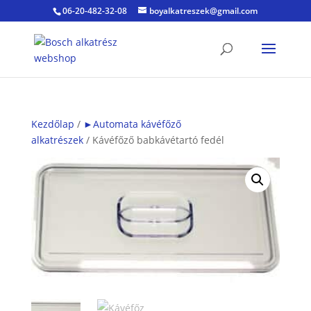
06-20-482-32-08
boyalkatreszek@gmail.com
Kezdőlap
/
►Automata kávéfőző
alkatrészek
/ Kávéfőző babkávétartó fedél