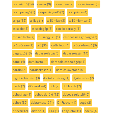
csatlakozó
(14)
csavar
(9)
csavarozó
(2)
csavartakaró
(5)
csempevágó
(1)
csepegés gátló
(2)
csepptálca
(4)
csiga
(15)
csillag
(1)
csillámlap
(3)
csillámlemez
(2)
csiszoló
(5)
csiszológép
(3)
csukló persely
(1)
csésze tartó
(7)
csúszógyűrű
(1)
csúszósines gérvágó
(3)
csúszószán
(1)
cső
(36)
csőbilincs
(4)
csőcsatlakozó
(3)
dagasztó
(13)
dagasztólapát
(5)
dagasztószár
(14)
damil
(4)
damiltartó
(4)
daraboló csiszológép
(1)
daráló
(8)
darálóskeksz
(1)
darálóskávéfőző
(89)
digitális hőmérő
(3)
digitális mérleg
(1)
digitális óra
(2)
dióda
(2)
diódaráló
(4)
dob
(9)
dobborda
(2)
dobcsillag
(1)
dobos daráló
(12)
dobos szeletelő
(6)
doboz
(30)
dobtámasztó
(1)
Dr.Fischer
(1)
dugó
(2)
díszcsík
(2)
díszléc
(1)
E14
(1)
EasyRotak
(1)
edény
(4)