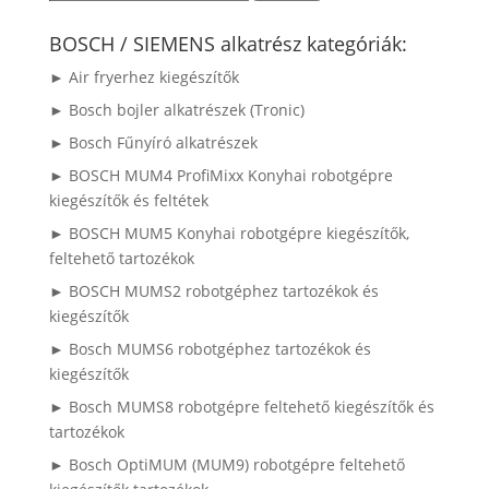
a
következőre:
BOSCH / SIEMENS alkatrész kategóriák:
► Air fryerhez kiegészítők
► Bosch bojler alkatrészek (Tronic)
► Bosch Fűnyíró alkatrészek
► BOSCH MUM4 ProfiMixx Konyhai robotgépre
kiegészítők és feltétek
► BOSCH MUM5 Konyhai robotgépre kiegészítők,
feltehető tartozékok
► BOSCH MUMS2 robotgéphez tartozékok és
kiegészítők
► Bosch MUMS6 robotgéphez tartozékok és
kiegészítők
► Bosch MUMS8 robotgépre feltehető kiegészítők és
tartozékok
► Bosch OptiMUM (MUM9) robotgépre feltehető