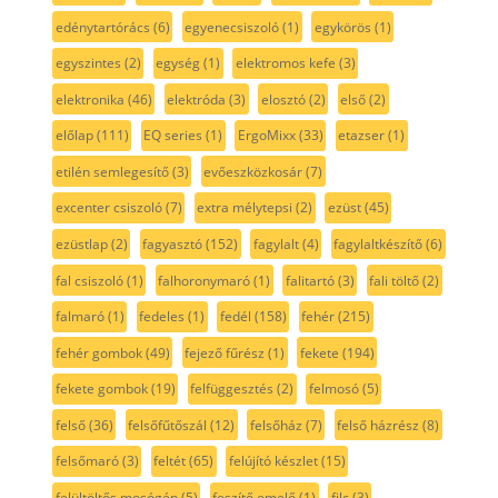
edénytartórács
(6)
egyenecsiszoló
(1)
egykörös
(1)
egyszintes
(2)
egység
(1)
elektromos kefe
(3)
elektronika
(46)
elektróda
(3)
elosztó
(2)
első
(2)
előlap
(111)
EQ series
(1)
ErgoMixx
(33)
etazser
(1)
etilén semlegesítő
(3)
evőeszközkosár
(7)
excenter csiszoló
(7)
extra mélytepsi
(2)
ezüst
(45)
ezüstlap
(2)
fagyasztó
(152)
fagylalt
(4)
fagylaltkészítő
(6)
fal csiszoló
(1)
falhoronymaró
(1)
falitartó
(3)
fali töltő
(2)
falmaró
(1)
fedeles
(1)
fedél
(158)
fehér
(215)
fehér gombok
(49)
fejező fűrész
(1)
fekete
(194)
fekete gombok
(19)
felfüggesztés
(2)
felmosó
(5)
felső
(36)
felsőfűtőszál
(12)
felsőház
(7)
felső házrész
(8)
felsőmaró
(3)
feltét
(65)
felújító készlet
(15)
felültöltős mosógép
(5)
feszítő emelő
(1)
filc
(3)