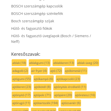
BOSCH szerszámgép kapcsolók
BOSCH szerszámgép szénkefék
Bosch szerszámgép szíjak
Hűtő- és fagyasztó fiókok
Hűtő- és fagyasztó üveglapok (Bosch / Siemens /
Neff)
Keresőszavak:
ablak
(18)
ablakgumi
(13)
ablakkeret
(13)
ablak üveg
(20)
adagoló
(2)
air fryer
(4)
ajtó
(72)
ajtóbimetál
(11)
ajtógumi
(55)
ajtókampó
(6)
ajtókapcsoló
(23)
ajtókeret
(23)
ajtókötél
(8)
ajtónyitás érzékelő
(11)
ajtónyitó
(17)
ajtópolc
(71)
ajtópánt
(20)
ajtóretesz
(16)
ajtórugó
(11)
ajtótartozék
(194)
ajtózsanér
(6)