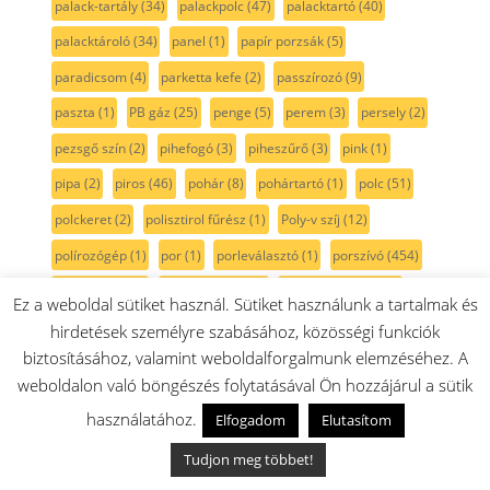
palack-tartály
(34)
palackpolc
(47)
palacktartó
(40)
palacktároló
(34)
panel
(1)
papír porzsák
(5)
paradicsom
(4)
parketta kefe
(2)
passzírozó
(9)
paszta
(1)
PB gáz
(25)
penge
(5)
perem
(3)
persely
(2)
pezsgő szín
(2)
pihefogó
(3)
piheszűrő
(3)
pink
(1)
pipa
(2)
piros
(46)
pohár
(8)
pohártartó
(1)
polc
(51)
polckeret
(2)
polisztirol fűrész
(1)
Poly-v szíj
(12)
polírozógép
(1)
por
(1)
porleválasztó
(1)
porszívó
(454)
porszívócső
(9)
porszívókefe
(45)
Porszívó motor
(15)
Ez a weboldal sütiket használ. Sütiket használunk a tartalmak és
porszívómotor
(14)
porszűrő
(62)
portartály
(46)
hirdetések személyre szabásához, közösségi funkciók
biztosításához, valamint weboldalforgalmunk elemzéséhez. A
porzsák
(25)
porzsák nélküli
(9)
porzsáktartó
(8)
weboldalon való böngészés folytatásával Ön hozzájárul a sütik
porzsáktartóbetét
(5)
porzsáktartóegység
(6)
használatához.
Elfogadom
Elutasítom
porzsáktartóidom
(5)
porzsáktartókeret
(8)
Tudjon meg többet!
porzsáktartóvilla
(5)
PowerBrush
(3)
power edition
(1)