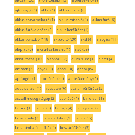
ajtózár
(20)
ajtó érzékelő
(13)
ajtóérzékelő
(9)
ajtóüveg
(21)
akksi
(4)
akkumulátor
(6)
akkus csavarbehajtó
(1)
akkus csiszoló
(1)
akkus fúró
(6)
akkus fúrókalapács
(2)
akkus körfűrész
(1)
akkus porszívó
(118)
akkutöltő
(20)
aksi
(4)
alapgép
(11)
alaplap
(5)
alkatrész készlet
(1)
alsó
(39)
alsófűtőszál
(10)
alsóház
(17)
aluminium
(1)
alátét
(4)
antracit
(2)
anya
(11)
anód
(10)
aprító
(64)
aprítógép
(1)
aprítókés
(25)
aprósütemény
(1)
aqua senzor
(1)
aquastop
(6)
asztali körfűrész
(2)
asztali mosogatógép
(2)
babkávé
(1)
bal oldali
(18)
Barino
(1)
barna
(5)
befogó
(4)
befolyócső
(2)
bekapcsoló
(2)
bekötő doboz
(1)
belső
(16)
bepattintható sütősín
(1)
beszúrófűrész
(3)