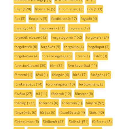
filter
(128)
filtertartó
(5)
finom szűrő
(3)
fiók
(133)
flex
(5)
flexibilis
(3)
flexibiliscső
(17)
fogadó
(4)
fogantyú
(45)
fogaskerék
(31)
fogasszíj
(12)
folyadék elvezető
(2)
Forgatógomb
(152)
forgókefe
(24)
forgókerék
(6)
forgókés
(9)
forgókúp
(4)
forgólapát
(3)
forgótányér
(4)
forrázó egység
(6)
Fresh
(1)
fritőz
(3)
funkcióválasztó
(39)
fém
(35)
fém keverőtál
(11)
fémtető
(1)
fésű
(1)
földgáz
(4)
fúró
(17)
fúrógép
(19)
fúrókalapács
(14)
fúró kalapács
(10)
fúrótokmány
(3)
fúvóka
(27)
fül
(11)
fődarab
(12)
főmotor
(6)
főzőlap
(122)
főzőrács
(6)
főzőzóna
(1)
fűnyíró
(52)
fűnyírókés
(6)
fűrész
(6)
fűszellőztető
(4)
fűtés
(40)
fűtéspumpa
(6)
fűtőbetét
(43)
fűtőszál
(51)
fűtőtest
(45)