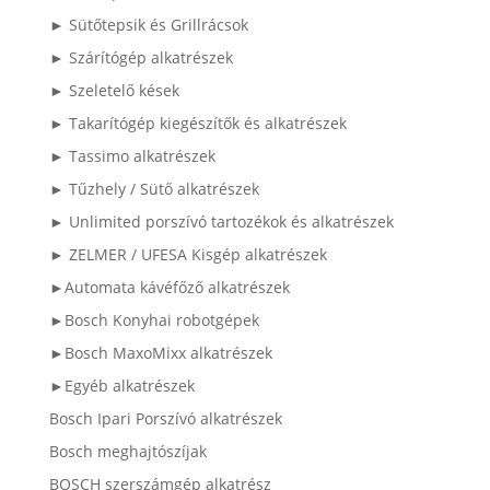
► Sütőtepsik és Grillrácsok
► Szárítógép alkatrészek
► Szeletelő kések
► Takarítógép kiegészítők és alkatrészek
► Tassimo alkatrészek
► Tűzhely / Sütő alkatrészek
► Unlimited porszívó tartozékok és alkatrészek
► ZELMER / UFESA Kisgép alkatrészek
►Automata kávéfőző alkatrészek
►Bosch Konyhai robotgépek
►Bosch MaxoMixx alkatrészek
►Egyéb alkatrészek
Bosch Ipari Porszívó alkatrészek
Bosch meghajtószíjak
BOSCH szerszámgép alkatrész