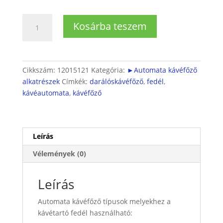
Kávéfőző
Kosárba teszem
babkávétartó
fedél
mennyiség
Cikkszám:
12015121
Kategória:
►Automata kávéfőző
alkatrészek
Címkék:
darálóskávéfőző
,
fedél
,
kávéautomata
,
kávéfőző
Leírás
Vélemények (0)
Leírás
Automata kávéfőző típusok melyekhez a
kávétartó fedél használható: