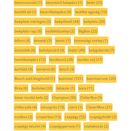
betoncsiszoló
(1)
betontörő kalapács
(1)
betét
(25)
betöltő tál
(1)
beverőkalapács
(4)
beállító egység
(10)
beépített mérleges
(2)
beépíthető
(44)
beépítés
(20)
beépítési rajz
(6)
beőblítőszelep
(2)
BigBox
(22)
bilincs
(4)
bimetál
(3)
bionic
(1)
biztonsági szelep
(1)
biztosíték
(6)
boholyszűrő
(4)
bojler
(40)
bolygókerék
(7)
bontókalapács
(12)
bordásszíj
(28)
bordás szíj
(27)
borhűtő
(4)
bortartó
(6)
bosch
(3)
Bosch sütő kiegészítő
(1)
botmixer
(101)
botmixerszár
(20)
Brita
(6)
burkolat
(32)
békazár
(1)
búra
(11)
bútor tisztító kefe
(2)
Champion
(30)
ChillerBox
(5)
chillersafe
(4)
citrusprés
(19)
claris
(1)
CleverMixx
(21)
coolbox
(2)
crisperbox
(13)
csapágy
(55)
csapágyfedél
(2)
csapágy készlet
(4)
csapágypersely
(1)
csatlakozás
(2)