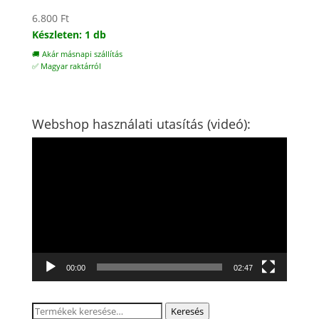
6.800
Ft
Készleten: 1 db
🚚 Akár másnapi szállítás
✅ Magyar raktárról
Webshop használati utasítás (videó):
Videólejátszó
00:00
02:47
Keresés
Keresés