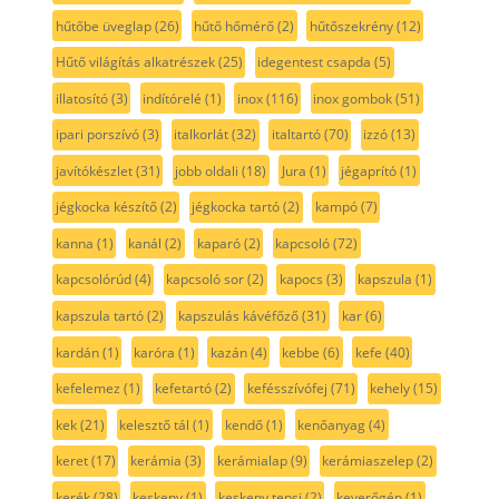
hűtőbe üveglap
(26)
hűtő hőmérő
(2)
hűtőszekrény
(12)
Hűtő világítás alkatrészek
(25)
idegentest csapda
(5)
illatosító
(3)
indítórelé
(1)
inox
(116)
inox gombok
(51)
ipari porszívó
(3)
italkorlát
(32)
italtartó
(70)
izzó
(13)
javítókészlet
(31)
jobb oldali
(18)
Jura
(1)
jégaprító
(1)
jégkocka készítő
(2)
jégkocka tartó
(2)
kampó
(7)
kanna
(1)
kanál
(2)
kaparó
(2)
kapcsoló
(72)
kapcsolórúd
(4)
kapcsoló sor
(2)
kapocs
(3)
kapszula
(1)
kapszula tartó
(2)
kapszulás kávéfőző
(31)
kar
(6)
kardán
(1)
karóra
(1)
kazán
(4)
kebbe
(6)
kefe
(40)
kefelemez
(1)
kefetartó
(2)
kefésszívófej
(71)
kehely
(15)
kek
(21)
kelesztő tál
(1)
kendő
(1)
kenőanyag
(4)
keret
(17)
kerámia
(3)
kerámialap
(9)
kerámiaszelep
(2)
kerék
(28)
keskeny
(1)
keskeny tepsi
(2)
keverőgép
(1)