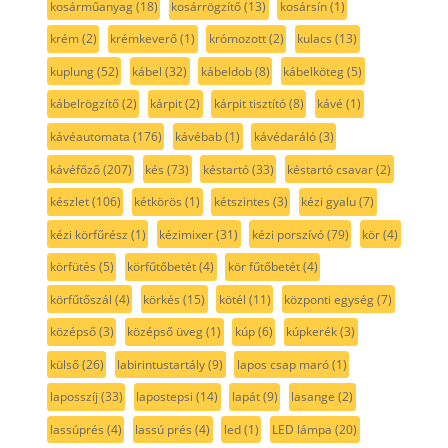
kosárműanyag
(18)
kosárrögzítő
(13)
kosársín
(1)
krém
(2)
krémkeverő
(1)
krómozott
(2)
kulacs
(13)
kuplung
(52)
kábel
(32)
kábeldob
(8)
kábelköteg
(5)
kábelrögzítő
(2)
kárpit
(2)
kárpit tisztító
(8)
kávé
(1)
kávéautomata
(176)
kávébab
(1)
kávédaráló
(3)
kávéfőző
(207)
kés
(73)
késtartó
(33)
késtartó csavar
(2)
készlet
(106)
kétkörös
(1)
kétszintes
(3)
kézi gyalu
(7)
kézi körfűrész
(1)
kézimixer
(31)
kézi porszívó
(79)
kör
(4)
körfütés
(5)
körfűtőbetét
(4)
kör fűtőbetét
(4)
körfűtőszál
(4)
körkés
(15)
kötél
(11)
központi egység
(7)
középső
(3)
középső üveg
(1)
kúp
(6)
kúpkerék
(3)
külső
(26)
labirintustartály
(9)
lapos csap maró
(1)
laposszíj
(33)
lapostepsi
(14)
lapát
(9)
lasange
(2)
lassúprés
(4)
lassú prés
(4)
led
(1)
LED lámpa
(20)