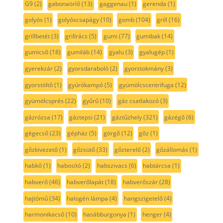
G9
(2)
gabonaörlő
(13)
gaggenau
(1)
gerenda
(1)
golyós
(1)
golyóscsapágy
(10)
gomb
(104)
grill
(16)
grillbetét
(3)
grillrács
(5)
gumi
(77)
gumibak
(14)
gumicső
(18)
gumiláb
(14)
gyalu
(3)
gyalugép
(1)
gyerekzár
(2)
gyorsdaraboló
(2)
gyorstokmány
(3)
gyorstöltő
(1)
gyúrókampó
(5)
gyümölcscentrifuga
(12)
gyümölcsprés
(22)
gyűrű
(10)
gáz csatlakozó
(3)
gázrózsa
(17)
gáztepsi
(21)
gáztűzhely
(321)
gázégő
(6)
gégecső
(23)
gépház
(5)
görgő
(12)
gőz
(1)
gőzkivezető
(1)
gőzsütő
(33)
gőzterelő
(2)
gőzállomás
(1)
habkő
(1)
habosító
(2)
habszivacs
(6)
habtárcsa
(1)
habverő
(46)
habverőlapát
(18)
habverőszár
(28)
hajtómű
(34)
halogén lámpa
(4)
hangszigetelő
(4)
harmonikacső
(10)
hasábburgonya
(1)
henger
(4)