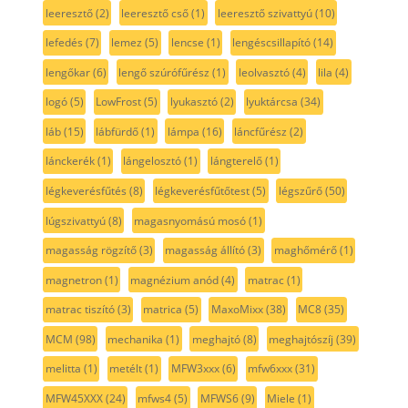
leeresztő
(2)
leeresztő cső
(1)
leeresztő szivattyú
(10)
lefedés
(7)
lemez
(5)
lencse
(1)
lengéscsillapító
(14)
lengőkar
(6)
lengő szúrófűrész
(1)
leolvasztó
(4)
lila
(4)
logó
(5)
LowFrost
(5)
lyukasztó
(2)
lyuktárcsa
(34)
láb
(15)
lábfürdő
(1)
lámpa
(16)
láncfűrész
(2)
lánckerék
(1)
lángelosztó
(1)
lángterelő
(1)
légkeverésfűtés
(8)
légkeverésfűtőtest
(5)
légszűrő
(50)
lúgszivattyú
(8)
magasnyomású mosó
(1)
magasság rögzítő
(3)
magasság állító
(3)
maghőmérő
(1)
magnetron
(1)
magnézium anód
(4)
matrac
(1)
matrac tiszító
(3)
matrica
(5)
MaxoMixx
(38)
MC8
(35)
MCM
(98)
mechanika
(1)
meghajtó
(8)
meghajtószíj
(39)
melitta
(1)
metélt
(1)
MFW3xxx
(6)
mfw6xxx
(31)
MFW45XXX
(24)
mfws4
(5)
MFWS6
(9)
Miele
(1)