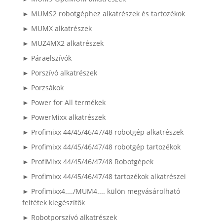
► MUMS2 robotgéphez alkatrészek és tartozékok
► MUMX alkatrészek
► MUZ4MX2 alkatrészek
► Páraelszívók
► Porszívó alkatrészek
► Porzsákok
► Power for All termékek
► PowerMixx alkatrészek
► Profimixx 44/45/46/47/48 robotgép alkatrészek
► Profimixx 44/45/46/47/48 robotgép tartozékok
► ProfiMixx 44/45/46/47/48 Robotgépek
► Profimixx 44/45/46/47/48 tartozékok alkatrészei
► Profimixx4..../MUM4.... külön megvásárolható
feltétek kiegészítők
► Robotporszívó alkatrészek