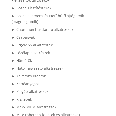
kiegészítők tartozékok
► Bosch Tisztítószerek
► Bosch, Siemens és Neff hűtő ajtógumik
(mágnesgumik)
► Champion húsdaráló alkatrészek
► Csapágyak
► ErgoMixx alkatrészek
► Főzőlap alkatrészek
► Hőmérők
► Hűtő, fagyasztó alkatrészek
► Kávéfőző Kiöntők
► Kenőanyagok
► Kisgép alkatrészek
► Kisgépek
► MaxxiMUM alkatrészek
► MC8 robotgép feltétek és alkatrészek