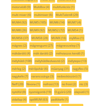
motorvédő
(9)
MultiBox
(4)
multifunkciós
(1)
multi mixer
(6)
multimixer
(6)
MultiTalent8
(29)
MUM4
(92)
MUM5
(185)
MUM6
(14)
MUM7
(4)
MUM8
(26)
MUM9
(92)
MUMS2
(72)
MUMS4
(1)
MUMS6
(37)
MUMS8
(28)
MUMX
(16)
myMixx
(1)
mágnes
(2)
mágnesgumi
(27)
mágnesszelep
(7)
mákdaráló
(4)
mák daráló
(2)
méhviaszos kendő
(1)
mélyhűtő
(108)
mélyhűtőleolvasztó
(2)
mélytepsi
(13)
mérleg
(2)
mérőpohár
(6)
műanyag
(31)
nagyflex
(5)
nagykefe
(7)
narancssárga
(3)
nedvesköszörű
(1)
Neff
(20)
Nivona
(1)
nofrost
(13)
no frost
(2)
ntc
(3)
nyitófül
(8)
nyomógomb
(19)
O-gyűrű
(20)
olajsütő
(1)
oldallap
(4)
optiMUM
(63)
padlókefe
(1)