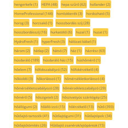
hengerkefe
(1)
HEPA
(48)
hepa szűrő
(62)
hollander
(2)
HomeProfessional
(144)
homlokkerék
(3)
hordozható
(5)
horog
(3)
horzsakő
(1)
hosszbordás szíj
(28)
hosszbordásszíj
(16)
hurkatöltő
(6)
huzal
(1)
huzat
(1)
HydroFresh
(1)
hyperFresh
(3)
hálózati kábel
(1)
három
(2)
hátlap
(2)
hátsó
(7)
ház
(1)
házrész
(63)
húsdaráló
(189)
húsdaráló ház
(15)
húshőmérő
(1)
hőelem
(7)
hőfokszabályzó
(52)
hőfokérzékelő
(4)
hőkioldó
(3)
hőkorlátozó
(1)
hőmérsékletkorlátozó
(4)
hőmérsékletszabályozó
(28)
hőmérsékletszabályzó
(29)
hőmérő
(5)
hőszigetelt
(2)
hőszivattyús szárítógép
(25)
hőállógumi
(2)
hőálló izzó
(15)
hőérzékelő
(13)
hűtő
(393)
hűtőajtó-tartozék
(41)
hűtőajtógumi
(31)
hűtőajtópolc
(34)
hűtőajtótömítés
(26)
Hűtőajtó zsanérok/ajtópántok
(15)