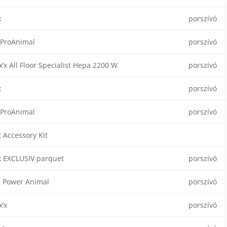
x
porszívó
 ProAnimal
porszívó
x’x All Floor Specialist Hepa 2200 W
porszívó
x
porszívó
 ProAnimal
porszívó
t Accessory Kit
x EXCLUSIV parquet
porszívó
 Power Animal
porszívó
x’x
porszívó