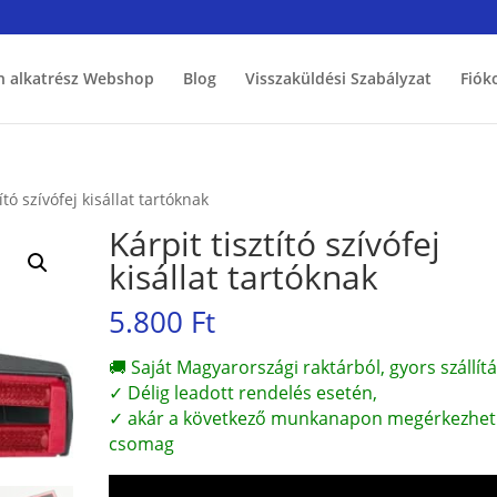
h alkatrész Webshop
Blog
Visszaküldési Szabályzat
Fiók
ító szívófej kisállat tartóknak
Kárpit tisztító szívófej
kisállat tartóknak
5.800
Ft
🚚 Saját Magyarországi raktárból, gyors szállítá
✓ Délig leadott rendelés esetén,
✓ akár a következő munkanapon megérkezhet
csomag