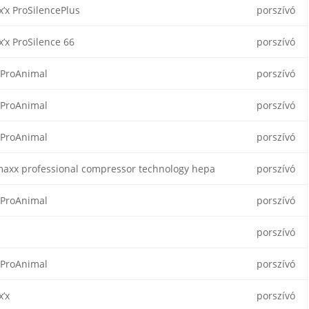
x’x ProSilencePlus
porszívó
x’x ProSilence 66
porszívó
 ProAnimal
porszívó
 ProAnimal
porszívó
 ProAnimal
porszívó
axx professional compressor technology hepa
porszívó
 ProAnimal
porszívó
porszívó
 ProAnimal
porszívó
x’x
porszívó