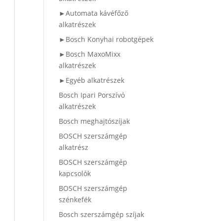
►Automata kávéfőző
alkatrészek
►Bosch Konyhai robotgépek
►Bosch MaxoMixx
alkatrészek
►Egyéb alkatrészek
Bosch Ipari Porszívó
alkatrészek
Bosch meghajtószíjak
BOSCH szerszámgép
alkatrész
BOSCH szerszámgép
kapcsolók
BOSCH szerszámgép
szénkefék
Bosch szerszámgép szíjak