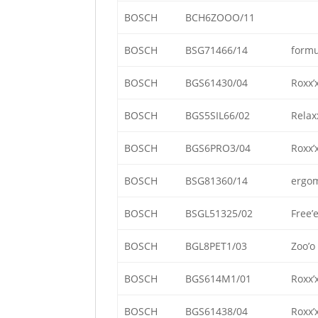
BOSCH
BCH6ZOOO/11
BOSCH
BSG71466/14
formu
BOSCH
BGS61430/04
Roxx’
BOSCH
BGS5SIL66/02
Relax
BOSCH
BGS6PRO3/04
Roxx’
BOSCH
BSG81360/14
ergom
BOSCH
BSGL51325/02
Free’
BOSCH
BGL8PET1/03
Zoo’o
BOSCH
BGS614M1/01
Roxx’
BOSCH
BGS61438/04
Roxx’