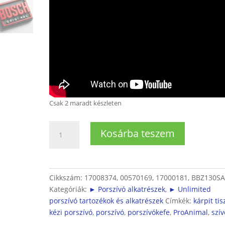
Csak 2 maradt készleten
Kárpit
Kosárba teszem
tisztító
szívófej
kisállat
tartóknak
Cikkszám:
17008374, 00570169, 17000181, BBZ130S
mennyiség
Kategóriák:
► Porszívó alkatrészek
,
► Unlimited
porszívó tartozékok és alkatrészek
Címkék:
kárpit tis
kézi porszívó
,
porszívó
,
porszívókefe
,
ProAnimal
,
szív