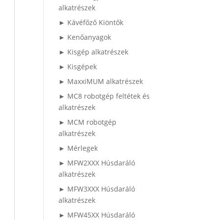
alkatrészek
► Kávéfőző Kiöntők
► Kenőanyagok
► Kisgép alkatrészek
► Kisgépek
► MaxxiMUM alkatrészek
► MC8 robotgép feltétek és
alkatrészek
► MCM robotgép
alkatrészek
► Mérlegek
► MFW2XXX Húsdaráló
alkatrészek
► MFW3XXX Húsdaráló
alkatrészek
► MFW45XX Húsdaráló