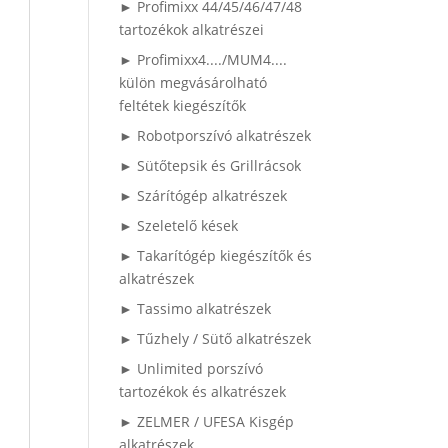
► Profimixx 44/45/46/47/48
tartozékok alkatrészei
► Profimixx4..../MUM4....
külön megvásárolható
feltétek kiegészítők
► Robotporszívó alkatrészek
► Sütőtepsik és Grillrácsok
► Szárítógép alkatrészek
► Szeletelő kések
► Takarítógép kiegészítők és
alkatrészek
► Tassimo alkatrészek
► Tűzhely / Sütő alkatrészek
► Unlimited porszívó
tartozékok és alkatrészek
► ZELMER / UFESA Kisgép
alkatrészek