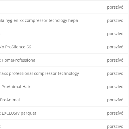
porszívó
la hygienixx compressor tecnology hepa
porszívó
x
porszívó
x’x ProSilence 66
porszívó
x HomeProfessional
porszívó
axx professional compressor technology
porszívó
e ProAnimal Hair
porszívó
 ProAnimal
porszívó
x EXCLUSIV parquet
porszívó
x
porszívó