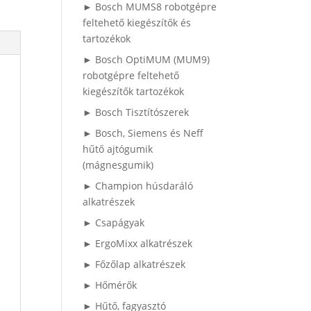
► Bosch MUMS8 robotgépre
feltehető kiegészítők és
tartozékok
► Bosch OptiMUM (MUM9)
robotgépre feltehető
kiegészítők tartozékok
► Bosch Tisztítószerek
► Bosch, Siemens és Neff
hűtő ajtógumik
(mágnesgumik)
► Champion húsdaráló
alkatrészek
► Csapágyak
► ErgoMixx alkatrészek
► Főzőlap alkatrészek
► Hőmérők
► Hűtő, fagyasztó