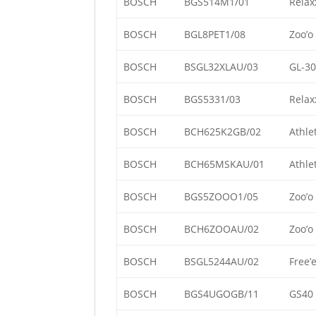
BOSCH
BGS514M1/01
Relax
BOSCH
BGL8PET1/08
Zoo’o
BOSCH
BSGL32XLAU/03
GL-30
BOSCH
BGS5331/03
Relax
BOSCH
BCH625K2GB/02
Athle
BOSCH
BCH65MSKAU/01
Athle
BOSCH
BGS5ZOOO1/05
Zoo’o
BOSCH
BCH6ZOOAU/02
Zoo’o
BOSCH
BSGL5244AU/02
Free’
BOSCH
BGS4UGOGB/11
GS40