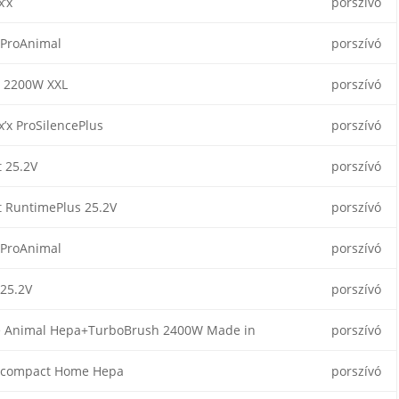
x’x
porszívó
 ProAnimal
porszívó
 2200W XXL
porszívó
x’x ProSilencePlus
porszívó
t 25.2V
porszívó
t RuntimePlus 25.2V
porszívó
 ProAnimal
porszívó
 25.2V
porszívó
e Animal Hepa+TurboBrush 2400W Made in
porszívó
 compact Home Hepa
porszívó