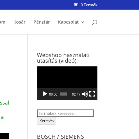
0 Termék
om
Kosár
Pénztár
Kapcsolat
Webshop használati
utasítás (videó):
Videólejátszó
00:00
02:47
ssal
Keresés
 a
a
Keresés
következőre:
BOSCH / SIEMENS