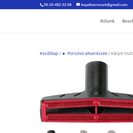
06-20-482-32-08
boyalkatreszek@gmail.com
Rólunk
Bosc
Kezdőlap
/
► Porszívó alkatrészek
/ Kárpit tiszt