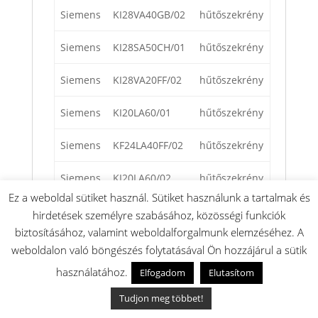
Siemens
KI28VA40GB/02
hűtőszekrény
Siemens
KI28SA50CH/01
hűtőszekrény
Siemens
KI28VA20FF/02
hűtőszekrény
Siemens
KI20LA60/01
hűtőszekrény
Siemens
KF24LA40FF/02
hűtőszekrény
Siemens
KI20LA60/02
hűtőszekrény
Ez a weboldal sütiket használ. Sütiket használunk a tartalmak és
Siemens
KI20RA50/02
hűtőszekrény
hirdetések személyre szabásához, közösségi funkciók
biztosításához, valamint weboldalforgalmunk elemzéséhez. A
Siemens
KI38RA40GB/02
hűtőszekrény
weboldalon való böngészés folytatásával Ön hozzájárul a sütik
használatához.
Elfogadom
Elutasítom
Siemens
KI20LA50/01
hűtőszekrény
Tudjon meg többet!
Siemens
KI38SA40NE/03
hűtőszekrény