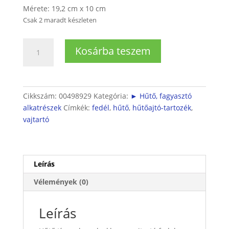
Mérete: 19,2 cm x 10 cm
Csak 2 maradt készleten
Hütőajtóba
Kosárba teszem
vajtartó
fedél
(SIEMENS)
mennyiség
Cikkszám:
00498929
Kategória:
► Hűtő, fagyasztó
alkatrészek
Címkék:
fedél
,
hűtő
,
hűtőajtó-tartozék
,
vajtartó
Leírás
Vélemények (0)
Leírás