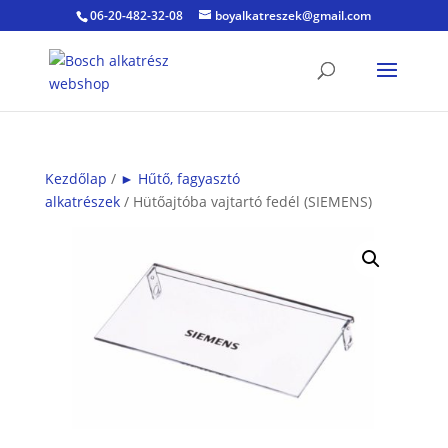
06-20-482-32-08
boyalkatreszek@gmail.com
Kezdőlap
/
► Hűtő, fagyasztó
alkatrészek
/ Hütőajtóba vajtartó fedél (SIEMENS)