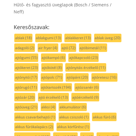
Hűtő- és fagyasztó üveglapok (Bosch / Siemens /
Neff)
Keresőszavak:
ablak
(18)
ablakgumi
(13)
ablakkeret
(13)
ablak üveg
(20)
adagoló
(2)
air fryer
(4)
ajtó
(72)
ajtóbimetál
(11)
ajtógumi
(55)
ajtókampó
(6)
ajtókapcsoló
(23)
ajtókeret
(23)
ajtókötél
(8)
ajtónyitás érzékelő
(11)
ajtónyitó
(17)
ajtópolc
(71)
ajtópánt
(20)
ajtóretesz
(16)
ajtórugó
(11)
ajtótartozék
(194)
ajtózsanér
(6)
ajtózár
(20)
ajtó érzékelő
(13)
ajtóérzékelő
(9)
ajtóüveg
(21)
akksi
(4)
akkumulátor
(6)
akkus csavarbehajtó
(1)
akkus csiszoló
(1)
akkus fúró
(6)
akkus fúrókalapács
(2)
akkus körfűrész
(1)