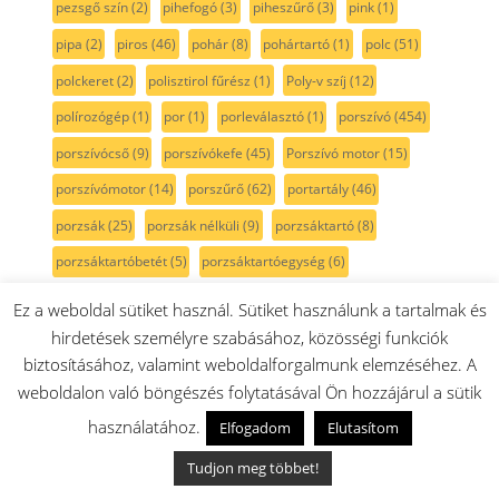
pezsgő szín
(2)
pihefogó
(3)
piheszűrő
(3)
pink
(1)
pipa
(2)
piros
(46)
pohár
(8)
pohártartó
(1)
polc
(51)
polckeret
(2)
polisztirol fűrész
(1)
Poly-v szíj
(12)
polírozógép
(1)
por
(1)
porleválasztó
(1)
porszívó
(454)
porszívócső
(9)
porszívókefe
(45)
Porszívó motor
(15)
porszívómotor
(14)
porszűrő
(62)
portartály
(46)
porzsák
(25)
porzsák nélküli
(9)
porzsáktartó
(8)
porzsáktartóbetét
(5)
porzsáktartóegység
(6)
porzsáktartóidom
(5)
porzsáktartókeret
(8)
Ez a weboldal sütiket használ. Sütiket használunk a tartalmak és
porzsáktartóvilla
(5)
PowerBrush
(3)
power edition
(1)
hirdetések személyre szabásához, közösségi funkciók
biztosításához, valamint weboldalforgalmunk elemzéséhez. A
powerforall
(6)
powermaxx
(1)
prizma
(1)
ProAnimal
(25)
weboldalon való böngészés folytatásával Ön hozzájárul a sütik
profimixx / MUM44/45/46/47/48
(156)
használatához.
Elfogadom
Elutasítom
profimixx / MUM44/45/46/47/48 keverő
(1)
propeller
(3)
Tudjon meg többet!
préselőegység
(14)
PTC
(1)
pumpa
(21)
pálcahőmérő
(1)