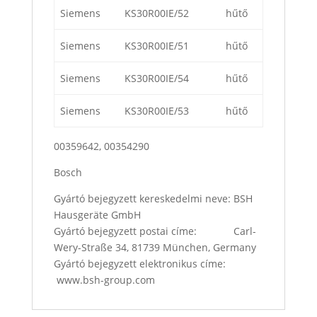
Siemens
KS30R00IE/52
hűtő
Siemens
KS30R00IE/51
hűtő
Siemens
KS30R00IE/54
hűtő
Siemens
KS30R00IE/53
hűtő
00359642, 00354290
Bosch
Gyártó bejegyzett kereskedelmi neve: BSH
Hausgeräte GmbH
Gyártó bejegyzett postai címe: Carl-
Wery-Straße 34, 81739 München, Germany
Gyártó bejegyzett elektronikus címe:
www.bsh-group.com