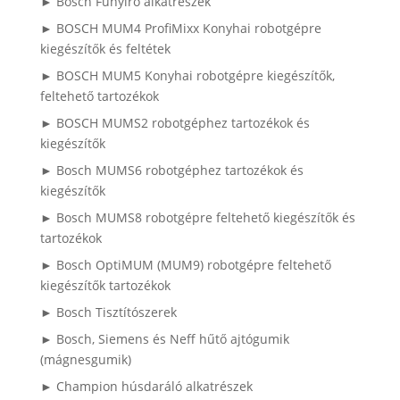
► Bosch Fűnyíró alkatrészek
► BOSCH MUM4 ProfiMixx Konyhai robotgépre
kiegészítők és feltétek
► BOSCH MUM5 Konyhai robotgépre kiegészítők,
feltehető tartozékok
► BOSCH MUMS2 robotgéphez tartozékok és
kiegészítők
► Bosch MUMS6 robotgéphez tartozékok és
kiegészítők
► Bosch MUMS8 robotgépre feltehető kiegészítők és
tartozékok
► Bosch OptiMUM (MUM9) robotgépre feltehető
kiegészítők tartozékok
► Bosch Tisztítószerek
► Bosch, Siemens és Neff hűtő ajtógumik
(mágnesgumik)
► Champion húsdaráló alkatrészek