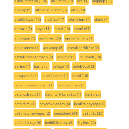
akkus porszívó
(118)
akkutöltő
(20)
aksi
(4)
alapgép
(11)
alaplap
(5)
alkatrész készlet
(1)
alsó
(39)
alsófűtőszál
(10)
alsóház
(17)
aluminium
(1)
alátét
(4)
antracit
(2)
anya
(11)
anód
(10)
aprító
(64)
aprítógép
(1)
aprítókés
(25)
aprósütemény
(1)
aqua senzor
(1)
aquastop
(6)
asztali körfűrész
(2)
asztali mosogatógép
(2)
babkávé
(1)
bal oldali
(18)
Barino
(1)
barna
(5)
befogó
(4)
befolyócső
(2)
bekapcsoló
(2)
bekötő doboz
(1)
belső
(16)
bepattintható sütősín
(1)
beszúrófűrész
(3)
betoncsiszoló
(1)
betontörő kalapács
(1)
betét
(25)
betöltő tál
(1)
beverőkalapács
(4)
beállító egység
(10)
beépített mérleges
(2)
beépíthető
(44)
beépítés
(20)
beépítési rajz
(6)
beőblítőszelep
(2)
BigBox
(22)