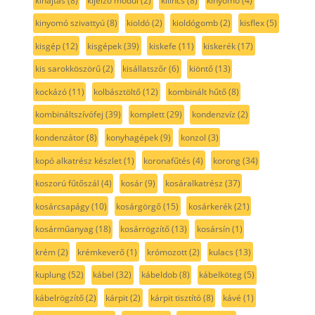
kihajtás
(8)
kijelző modul
(2)
kilincs
(8)
kinyomó
(4)
kinyomó szivattyú
(8)
kioldó
(2)
kioldógomb
(2)
kisflex
(5)
kisgép
(12)
kisgépek
(39)
kiskefe
(11)
kiskerék
(17)
kis sarokköszörű
(2)
kisállatszőr
(6)
kiöntő
(13)
kockázó
(11)
kolbásztöltő
(12)
kombinált hűtő
(8)
kombináltszívófej
(39)
komplett
(29)
kondenzvíz
(2)
kondenzátor
(8)
konyhagépek
(9)
konzol
(3)
kopó alkatrész készlet
(1)
koronafűtés
(4)
korong
(34)
koszorú fűtőszál
(4)
kosár
(9)
kosáralkatrész
(37)
kosárcsapágy
(10)
kosárgörgő
(15)
kosárkerék
(21)
kosárműanyag
(18)
kosárrögzítő
(13)
kosársín
(1)
krém
(2)
krémkeverő
(1)
krómozott
(2)
kulacs
(13)
kuplung
(52)
kábel
(32)
kábeldob
(8)
kábelköteg
(5)
kábelrögzítő
(2)
kárpit
(2)
kárpit tisztító
(8)
kávé
(1)