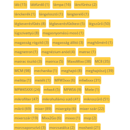
láb
(15)
lábfürdő
(1)
lámpa
(16)
láncfűrész
(2)
lánckerék
(1)
lángelosztó
(1)
lángterelő
(1)
légkeverésfűtés
(8)
légkeverésfűtőtest
(5)
légszűrő
(50)
lúgszivattyú
(8)
magasnyomású mosó
(1)
magasság rögzítő
(3)
magasság állító
(3)
maghőmérő
(1)
magnetron
(1)
magnézium anód
(4)
matrac
(1)
matrac tiszító
(3)
matrica
(5)
MaxoMixx
(38)
MC8
(35)
MCM
(98)
mechanika
(1)
meghajtó
(8)
meghajtószíj
(39)
melitta
(1)
metélt
(1)
MFW3xxx
(6)
mfw6xxx
(31)
MFW45XXX
(24)
mfws4
(5)
MFWS6
(9)
Miele
(1)
mikrofilter
(47)
mikrohullámú sütő
(41)
mikroszűrő
(51)
mikró
(69)
mixer
(89)
mixergép
(6)
mixer szár
(22)
mixerszár
(19)
Mixx2Go
(6)
mixxo
(1)
mop
(2)
morzsaporszívó
(3)
morzsatálca
(2)
mosható
(21)