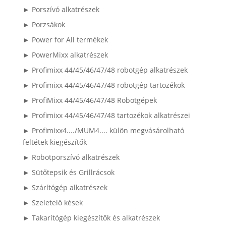
► Porszívó alkatrészek
► Porzsákok
► Power for All termékek
► PowerMixx alkatrészek
► Profimixx 44/45/46/47/48 robotgép alkatrészek
► Profimixx 44/45/46/47/48 robotgép tartozékok
► ProfiMixx 44/45/46/47/48 Robotgépek
► Profimixx 44/45/46/47/48 tartozékok alkatrészei
► Profimixx4..../MUM4.... külön megvásárolható
feltétek kiegészítők
► Robotporszívó alkatrészek
► Sütőtepsik és Grillrácsok
► Szárítógép alkatrészek
► Szeletelő kések
► Takarítógép kiegészítők és alkatrészek