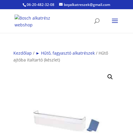
06-20-482-32-08
boyalkatreszek@gmail.com
Kezdőlap
/
► Hűtő, fagyasztó alkatrészek
/ Hűtő
ajtóba italtartó (készlet)