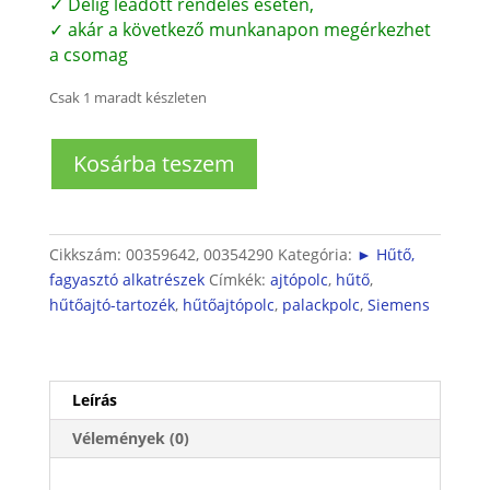
✓ Délig leadott rendelés esetén,
✓ akár a következő munkanapon megérkezhet
a csomag
Csak 1 maradt készleten
Hűtő
Kosárba teszem
ajtóba
italtartó
(készlet)
mennyiség
Cikkszám:
00359642, 00354290
Kategória:
► Hűtő,
fagyasztó alkatrészek
Címkék:
ajtópolc
,
hűtő
,
hűtőajtó-tartozék
,
hűtőajtópolc
,
palackpolc
,
Siemens
Leírás
Vélemények (0)