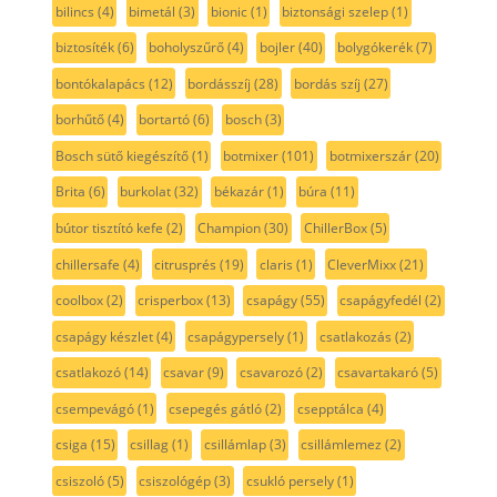
bilincs
(4)
bimetál
(3)
bionic
(1)
biztonsági szelep
(1)
biztosíték
(6)
boholyszűrő
(4)
bojler
(40)
bolygókerék
(7)
bontókalapács
(12)
bordásszíj
(28)
bordás szíj
(27)
borhűtő
(4)
bortartó
(6)
bosch
(3)
Bosch sütő kiegészítő
(1)
botmixer
(101)
botmixerszár
(20)
Brita
(6)
burkolat
(32)
békazár
(1)
búra
(11)
bútor tisztító kefe
(2)
Champion
(30)
ChillerBox
(5)
chillersafe
(4)
citrusprés
(19)
claris
(1)
CleverMixx
(21)
coolbox
(2)
crisperbox
(13)
csapágy
(55)
csapágyfedél
(2)
csapágy készlet
(4)
csapágypersely
(1)
csatlakozás
(2)
csatlakozó
(14)
csavar
(9)
csavarozó
(2)
csavartakaró
(5)
csempevágó
(1)
csepegés gátló
(2)
csepptálca
(4)
csiga
(15)
csillag
(1)
csillámlap
(3)
csillámlemez
(2)
csiszoló
(5)
csiszológép
(3)
csukló persely
(1)