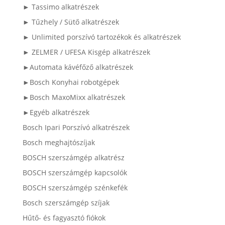
► Tassimo alkatrészek
► Tűzhely / Sütő alkatrészek
► Unlimited porszívó tartozékok és alkatrészek
► ZELMER / UFESA Kisgép alkatrészek
►Automata kávéfőző alkatrészek
►Bosch Konyhai robotgépek
►Bosch MaxoMixx alkatrészek
►Egyéb alkatrészek
Bosch Ipari Porszívó alkatrészek
Bosch meghajtószíjak
BOSCH szerszámgép alkatrész
BOSCH szerszámgép kapcsolók
BOSCH szerszámgép szénkefék
Bosch szerszámgép szíjak
Hűtő- és fagyasztó fiókok