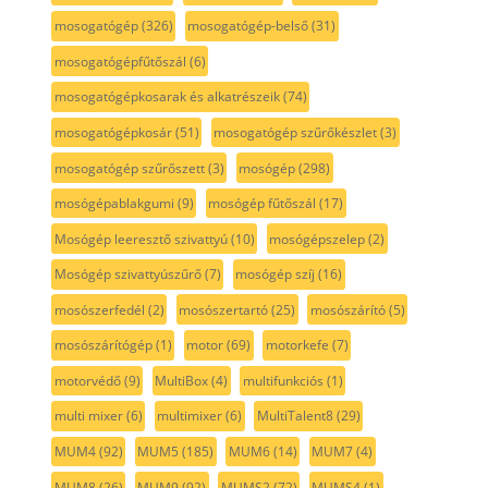
mosogatógép
(326)
mosogatógép-belső
(31)
mosogatógépfűtőszál
(6)
mosogatógépkosarak és alkatrészeik
(74)
mosogatógépkosár
(51)
mosogatógép szűrőkészlet
(3)
mosogatógép szűrőszett
(3)
mosógép
(298)
mosógépablakgumi
(9)
mosógép fűtőszál
(17)
Mosógép leeresztő szivattyú
(10)
mosógépszelep
(2)
Mosógép szivattyúszűrő
(7)
mosógép szíj
(16)
mosószerfedél
(2)
mosószertartó
(25)
mosószárító
(5)
mosószárítógép
(1)
motor
(69)
motorkefe
(7)
motorvédő
(9)
MultiBox
(4)
multifunkciós
(1)
multi mixer
(6)
multimixer
(6)
MultiTalent8
(29)
MUM4
(92)
MUM5
(185)
MUM6
(14)
MUM7
(4)
MUM8
(26)
MUM9
(92)
MUMS2
(72)
MUMS4
(1)