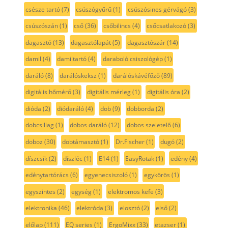
csésze tartó
(7)
csúszógyűrű
(1)
csúszósines gérvágó
(3)
csúszószán
(1)
cső
(36)
csőbilincs
(4)
csőcsatlakozó
(3)
dagasztó
(13)
dagasztólapát
(5)
dagasztószár
(14)
damil
(4)
damiltartó
(4)
daraboló csiszológép
(1)
daráló
(8)
darálóskeksz
(1)
darálóskávéfőző
(89)
digitális hőmérő
(3)
digitális mérleg
(1)
digitális óra
(2)
dióda
(2)
diódaráló
(4)
dob
(9)
dobborda
(2)
dobcsillag
(1)
dobos daráló
(12)
dobos szeletelő
(6)
doboz
(30)
dobtámasztó
(1)
Dr.Fischer
(1)
dugó
(2)
díszcsík
(2)
díszléc
(1)
E14
(1)
EasyRotak
(1)
edény
(4)
edénytartórács
(6)
egyenecsiszoló
(1)
egykörös
(1)
egyszintes
(2)
egység
(1)
elektromos kefe
(3)
elektronika
(46)
elektróda
(3)
elosztó
(2)
első
(2)
előlap
(111)
EQ series
(1)
ErgoMixx
(33)
etazser
(1)