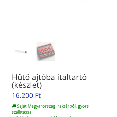
Hűtő ajtóba italtartó
(készlet)
16.200
Ft
🚚 Saját Magyarországi raktárból, gyors
szállítással