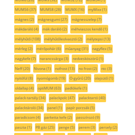
MUMS6
(37)
MUMS8
(28)
MUMX
(16)
myMixx
(1)
mágnes
(2)
mágnesgumi
(27)
mágnesszelep
(7)
mákdaráló
(4)
mák daráló
(2)
méhviaszos kendő
(1)
mélyhűtő
(108)
mélyhűtőleolvasztó
(2)
mélytepsi
(13)
mérleg
(2)
mérőpohár
(6)
műanyag
(31)
nagyflex
(5)
nagykefe
(7)
narancssárga
(3)
nedvesköszörű
(1)
Neff
(20)
Nivona
(1)
nofrost
(13)
no frost
(2)
ntc
(3)
nyitófül
(8)
nyomógomb
(19)
O-gyűrű
(20)
olajsütő
(1)
oldallap
(4)
optiMUM
(63)
padlókefe
(1)
palack-tartály
(34)
palackpolc
(47)
palacktartó
(40)
palacktároló
(34)
panel
(1)
papír porzsák
(5)
paradicsom
(4)
parketta kefe
(2)
passzírozó
(9)
paszta
(1)
PB gáz
(25)
penge
(5)
perem
(3)
persely
(2)