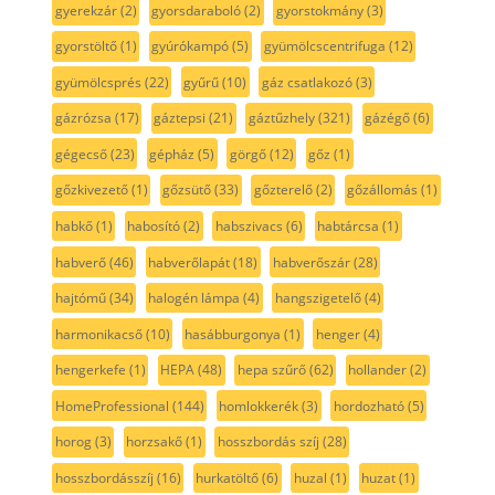
gyerekzár
(2)
gyorsdaraboló
(2)
gyorstokmány
(3)
gyorstöltő
(1)
gyúrókampó
(5)
gyümölcscentrifuga
(12)
gyümölcsprés
(22)
gyűrű
(10)
gáz csatlakozó
(3)
gázrózsa
(17)
gáztepsi
(21)
gáztűzhely
(321)
gázégő
(6)
gégecső
(23)
gépház
(5)
görgő
(12)
gőz
(1)
gőzkivezető
(1)
gőzsütő
(33)
gőzterelő
(2)
gőzállomás
(1)
habkő
(1)
habosító
(2)
habszivacs
(6)
habtárcsa
(1)
habverő
(46)
habverőlapát
(18)
habverőszár
(28)
hajtómű
(34)
halogén lámpa
(4)
hangszigetelő
(4)
harmonikacső
(10)
hasábburgonya
(1)
henger
(4)
hengerkefe
(1)
HEPA
(48)
hepa szűrő
(62)
hollander
(2)
HomeProfessional
(144)
homlokkerék
(3)
hordozható
(5)
horog
(3)
horzsakő
(1)
hosszbordás szíj
(28)
hosszbordásszíj
(16)
hurkatöltő
(6)
huzal
(1)
huzat
(1)