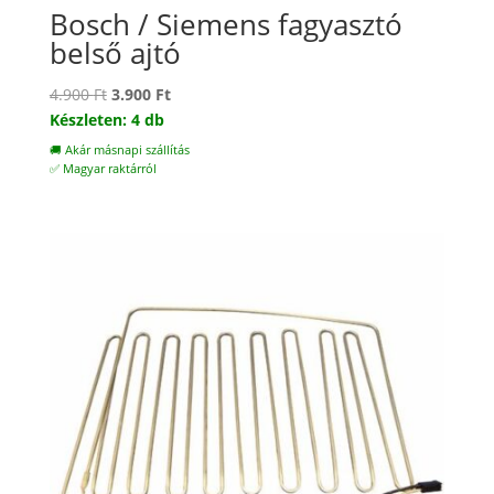
Bosch / Siemens fagyasztó
belső ajtó
Original
Current
4.900
Ft
3.900
Ft
price
price
Készleten: 4 db
was:
is:
🚚 Akár másnapi szállítás
4.900 Ft.
3.900 Ft.
✅ Magyar raktárról