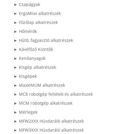
► Csapágyak
► ErgoMixx alkatrészek
► Főzőlap alkatrészek
► Hőmérők
► Hűtő, fagyasztó alkatrészek
► Kávéfőző Kiöntők
► Kenőanyagok
► Kisgép alkatrészek
► Kisgépek
► MaxxiMUM alkatrészek
► MC8 robotgép feltétek és alkatrészek
► MCM robotgép alkatrészek
► Mérlegek
► MFW2XXX Húsdaráló alkatrészek
► MFW3XXX Húsdaráló alkatrészek