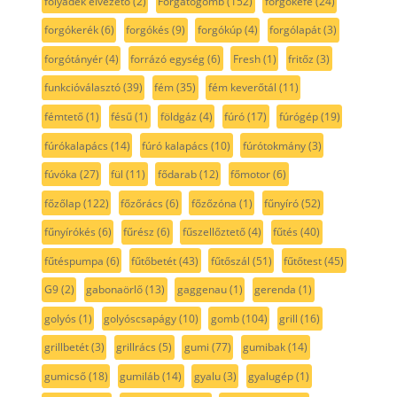
folyadék elvezető
(2)
Forgatógomb
(152)
forgókefe
(24)
forgókerék
(6)
forgókés
(9)
forgókúp
(4)
forgólapát
(3)
forgótányér
(4)
forrázó egység
(6)
Fresh
(1)
fritőz
(3)
funkcióválasztó
(39)
fém
(35)
fém keverőtál
(11)
fémtető
(1)
fésű
(1)
földgáz
(4)
fúró
(17)
fúrógép
(19)
fúrókalapács
(14)
fúró kalapács
(10)
fúrótokmány
(3)
fúvóka
(27)
fül
(11)
fődarab
(12)
főmotor
(6)
főzőlap
(122)
főzőrács
(6)
főzőzóna
(1)
fűnyíró
(52)
fűnyírókés
(6)
fűrész
(6)
fűszellőztető
(4)
fűtés
(40)
fűtéspumpa
(6)
fűtőbetét
(43)
fűtőszál
(51)
fűtőtest
(45)
G9
(2)
gabonaörlő
(13)
gaggenau
(1)
gerenda
(1)
golyós
(1)
golyóscsapágy
(10)
gomb
(104)
grill
(16)
grillbetét
(3)
grillrács
(5)
gumi
(77)
gumibak
(14)
gumicső
(18)
gumiláb
(14)
gyalu
(3)
gyalugép
(1)