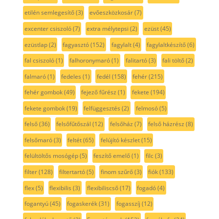
etilén semlegesítő
(3)
evőeszközkosár
(7)
excenter csiszoló
(7)
extra mélytepsi
(2)
ezüst
(45)
ezüstlap
(2)
fagyasztó
(152)
fagylalt
(4)
fagylaltkészítő
(6)
fal csiszoló
(1)
falhoronymaró
(1)
falitartó
(3)
fali töltő
(2)
falmaró
(1)
fedeles
(1)
fedél
(158)
fehér
(215)
fehér gombok
(49)
fejező fűrész
(1)
fekete
(194)
fekete gombok
(19)
felfüggesztés
(2)
felmosó
(5)
felső
(36)
felsőfűtőszál
(12)
felsőház
(7)
felső házrész
(8)
felsőmaró
(3)
feltét
(65)
felújító készlet
(15)
felültöltős mosógép
(5)
feszítő emelő
(1)
filc
(3)
filter
(128)
filtertartó
(5)
finom szűrő
(3)
fiók
(133)
flex
(5)
flexibilis
(3)
flexibiliscső
(17)
fogadó
(4)
fogantyú
(45)
fogaskerék
(31)
fogasszíj
(12)