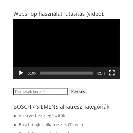
Webshop használati utasítás (videó):
Videólejátszó
00:00
02:47
Keresés
Keresés
a
következőre:
BOSCH / SIEMENS alkatrész kategóriák:
► Air fryerhez kiegészítők
► Bosch bojler alkatrészek (Tronic)