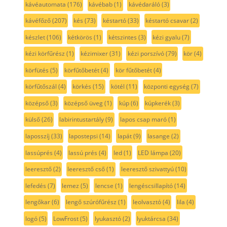
kávéautomata
(176)
kávébab
(1)
kávédaráló
(3)
kávéfőző
(207)
kés
(73)
késtartó
(33)
késtartó csavar
(2)
készlet
(106)
kétkörös
(1)
kétszintes
(3)
kézi gyalu
(7)
kézi körfűrész
(1)
kézimixer
(31)
kézi porszívó
(79)
kör
(4)
körfütés
(5)
körfűtőbetét
(4)
kör fűtőbetét
(4)
körfűtőszál
(4)
körkés
(15)
kötél
(11)
központi egység
(7)
középső
(3)
középső üveg
(1)
kúp
(6)
kúpkerék
(3)
külső
(26)
labirintustartály
(9)
lapos csap maró
(1)
laposszíj
(33)
lapostepsi
(14)
lapát
(9)
lasange
(2)
lassúprés
(4)
lassú prés
(4)
led
(1)
LED lámpa
(20)
leeresztő
(2)
leeresztő cső
(1)
leeresztő szivattyú
(10)
lefedés
(7)
lemez
(5)
lencse
(1)
lengéscsillapító
(14)
lengőkar
(6)
lengő szúrófűrész
(1)
leolvasztó
(4)
lila
(4)
logó
(5)
LowFrost
(5)
lyukasztó
(2)
lyuktárcsa
(34)