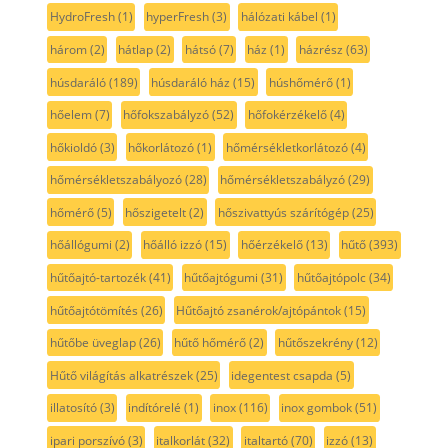
HydroFresh
(1)
hyperFresh
(3)
hálózati kábel
(1)
három
(2)
hátlap
(2)
hátsó
(7)
ház
(1)
házrész
(63)
húsdaráló
(189)
húsdaráló ház
(15)
húshőmérő
(1)
hőelem
(7)
hőfokszabályzó
(52)
hőfokérzékelő
(4)
hőkioldó
(3)
hőkorlátozó
(1)
hőmérsékletkorlátozó
(4)
hőmérsékletszabályozó
(28)
hőmérsékletszabályzó
(29)
hőmérő
(5)
hőszigetelt
(2)
hőszivattyús szárítógép
(25)
hőállógumi
(2)
hőálló izzó
(15)
hőérzékelő
(13)
hűtő
(393)
hűtőajtó-tartozék
(41)
hűtőajtógumi
(31)
hűtőajtópolc
(34)
hűtőajtótömítés
(26)
Hűtőajtó zsanérok/ajtópántok
(15)
hűtőbe üveglap
(26)
hűtő hőmérő
(2)
hűtőszekrény
(12)
Hűtő világítás alkatrészek
(25)
idegentest csapda
(5)
illatosító
(3)
indítórelé
(1)
inox
(116)
inox gombok
(51)
ipari porszívó
(3)
italkorlát
(32)
italtartó
(70)
izzó
(13)