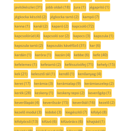
javítókészlet
(31)
jobb oldali
(18)
Jura
(1)
jégaprító
(1)
jégkocka készítő
(2)
jégkocka tartó
(2)
kampó
(7)
kanna
(1)
kanál
(2)
kaparó
(2)
kapcsoló
(72)
kapcsolórúd
(4)
kapcsoló sor
(2)
kapocs
(3)
kapszula
(1)
kapszula tartó
(2)
kapszulás kávéfőző
(31)
kar
(6)
kardán
(1)
karóra
(1)
kazán
(4)
kebbe
(6)
kefe
(40)
kefelemez
(1)
kefetartó
(2)
kefésszívófej
(71)
kehely
(15)
kek
(21)
kelesztő tál
(1)
kendő
(1)
kenőanyag
(4)
keret
(17)
kerámia
(3)
kerámialap
(9)
kerámiaszelep
(2)
kerék
(28)
keskeny
(1)
keskeny tepsi
(2)
keverőgép
(1)
keverőlapát
(4)
keverőszár
(15)
keverőtál
(16)
kezelő
(2)
kezelő modul
(3)
kidobó
(3)
kiegészítő
(7)
kifolyó
(8)
kifolyócső
(13)
kifúvó
(6)
kifúvórács
(6)
kihajtád
(1)