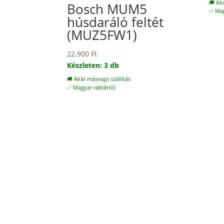
🚚 Ak
Bosch MUM5
✅ Mag
húsdaráló feltét
(MUZ5FW1)
22.900
Ft
Készleten: 3 db
🚚 Akár másnapi szállítás
✅ Magyar raktárról