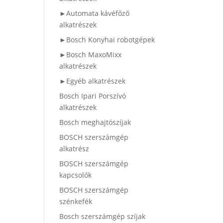
►Automata kávéfőző
alkatrészek
►Bosch Konyhai robotgépek
►Bosch MaxoMixx
alkatrészek
►Egyéb alkatrészek
Bosch Ipari Porszívó
alkatrészek
Bosch meghajtószíjak
BOSCH szerszámgép
alkatrész
BOSCH szerszámgép
kapcsolók
BOSCH szerszámgép
szénkefék
Bosch szerszámgép szíjak