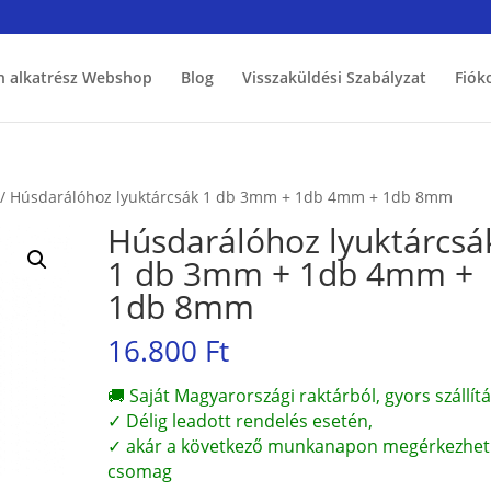
h alkatrész Webshop
Blog
Visszaküldési Szabályzat
Fiók
/ Húsdarálóhoz lyuktárcsák 1 db 3mm + 1db 4mm + 1db 8mm
Húsdarálóhoz lyuktárcsá
1 db 3mm + 1db 4mm +
1db 8mm
16.800
Ft
🚚 Saját Magyarországi raktárból, gyors szállítá
✓ Délig leadott rendelés esetén,
✓ akár a következő munkanapon megérkezhet
csomag