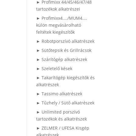
► Profimixx 44/45/46/47/48
tartozékok alkatrészei
► Profimixx4..../MUM4....
külön megvásárolható
feltétek kiegészítők
► Robotporszívó alkatrészek
► Sütőtepsik és Grillrácsok
► Szárítógép alkatrészek
► Szeletelő kések
► Takarítógép kiegészítők és
alkatrészek
► Tassimo alkatrészek
► Tűzhely / Sütő alkatrészek
► Unlimited porszívó
tartozékok és alkatrészek
► ZELMER / UFESA Kisgép
alkatrészek