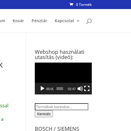
0 Termék
om
Kosár
Pénztár
Kapcsolat
Webshop használati
utasítás (videó):
k
Videólejátszó
00:00
02:47
ssal
Keresés
a
Keresés
 a
következőre:
BOSCH / SIEMENS