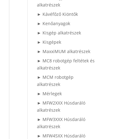
alkatrészek
► Kávéfőző Kiöntők
► Kenőanyagok
► Kisgép alkatrészek
► Kisgépek
► MaxxiMUM alkatrészek
► MC8 robotgép feltétek és
alkatrészek
► MCM robotgép
alkatrészek
► Mérlegek
► MFW2XXX Húsdaráló
alkatrészek
► MFW3XXX Húsdaráló
alkatrészek
► MFW45XX Húsdaráló