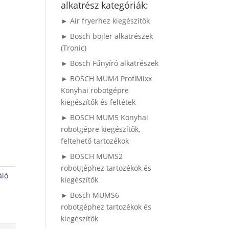
alkatrész kategóriák:
► Air fryerhez kiegészítők
► Bosch bojler alkatrészek
(Tronic)
► Bosch Fűnyíró alkatrészek
► BOSCH MUM4 ProfiMixx
Konyhai robotgépre
kiegészítők és feltétek
► BOSCH MUM5 Konyhai
robotgépre kiegészítők,
feltehető tartozékok
► BOSCH MUMS2
robotgéphez tartozékok és
ló
kiegészítők
► Bosch MUMS6
robotgéphez tartozékok és
kiegészítők