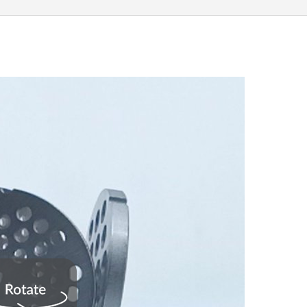
1db
8mm
mennyiség