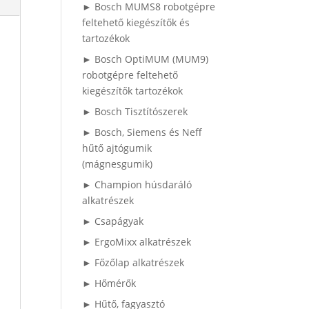
► Bosch MUMS8 robotgépre
feltehető kiegészítők és
tartozékok
► Bosch OptiMUM (MUM9)
robotgépre feltehető
kiegészítők tartozékok
► Bosch Tisztítószerek
► Bosch, Siemens és Neff
hűtő ajtógumik
(mágnesgumik)
► Champion húsdaráló
alkatrészek
► Csapágyak
► ErgoMixx alkatrészek
► Főzőlap alkatrészek
► Hőmérők
► Hűtő, fagyasztó