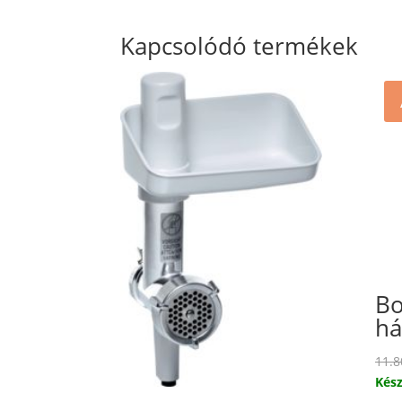
Kapcsolódó termékek
Bo
há
11.
Kész