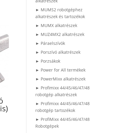
alkatrészek
► MUMS2 robotgéphez
alkatrészek és tartozékok
► MUMX alkatrészek
► MUZ4MX2 alkatrészek
► Páraelszívók
► Porszívó alkatrészek
► Porzsákok
► Power for All termékek
► PowerMixx alkatrészek
► Profimixx 44/45/46/47/48
robotgép alkatrészek
ó
► Profimixx 44/45/46/47/48
is)
robotgép tartozékok
► ProfiMixx 44/45/46/47/48
Robotgépek