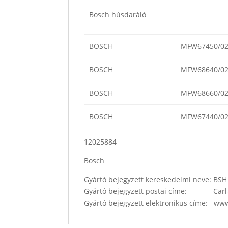
Bosch húsdaráló
BOSCH
MFW67450/0
BOSCH
MFW68640/0
BOSCH
MFW68660/0
BOSCH
MFW67440/0
12025884
Bosch
Gyártó bejegyzett kereskedelmi neve: B
Gyártó bejegyzett postai címe: Carl-
Gyártó bejegyzett elektronikus címe: w