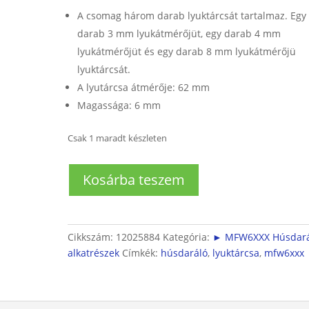
A csomag három darab lyuktárcsát tartalmaz. Egy
darab 3 mm lyukátmérőjüt, egy darab 4 mm
lyukátmérőjüt és egy darab 8 mm lyukátmérőjü
lyuktárcsát.
A lyutárcsa átmérője: 62 mm
Magassága: 6 mm
Csak 1 maradt készleten
Húsdarálóhoz
Kosárba teszem
lyuktárcsák
1
db
3mm
Cikkszám:
12025884
Kategória:
► MFW6XXX Húsdará
+
alkatrészek
Címkék:
húsdaráló
,
lyuktárcsa
,
mfw6xxx
1db
4mm
+