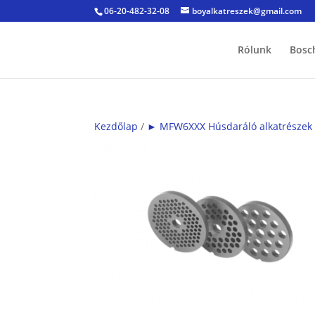
06-20-482-32-08
boyalkatreszek@gmail.com
Rólunk
Bosc
Kezdőlap
/
► MFW6XXX Húsdaráló alkatrészek