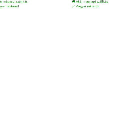
ár másnapi szállítás
🚚 Akár másnapi szállítás
11.800 Ft.
8.200 Ft.
yar raktárról
✅ Magyar raktárról