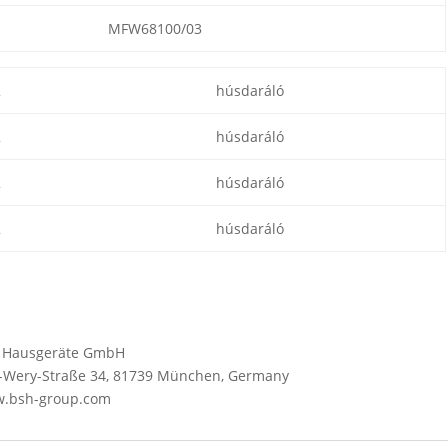
MFW68100/03
2
húsdaráló
2
húsdaráló
2
húsdaráló
2
húsdaráló
SH Hausgeräte GmbH
Wery-Straße 34, 81739 München, Germany
ww.bsh-group.com