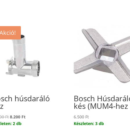
Akció!
sch húsdaráló
Bosch Húsdarál
z
kés (MUM4-hez 
Original
Current
800
Ft
8.200
Ft
6.500
Ft
price
price
leten: 2 db
Készleten: 3 db
was:
is: