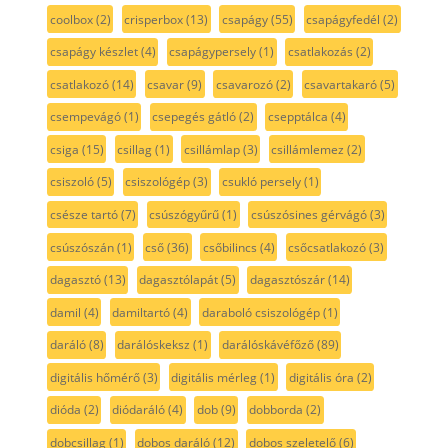
coolbox
(2)
crisperbox
(13)
csapágy
(55)
csapágyfedél
(2)
csapágy készlet
(4)
csapágypersely
(1)
csatlakozás
(2)
csatlakozó
(14)
csavar
(9)
csavarozó
(2)
csavartakaró
(5)
csempevágó
(1)
csepegés gátló
(2)
csepptálca
(4)
csiga
(15)
csillag
(1)
csillámlap
(3)
csillámlemez
(2)
csiszoló
(5)
csiszológép
(3)
csukló persely
(1)
csésze tartó
(7)
csúszógyűrű
(1)
csúszósines gérvágó
(3)
csúszószán
(1)
cső
(36)
csőbilincs
(4)
csőcsatlakozó
(3)
dagasztó
(13)
dagasztólapát
(5)
dagasztószár
(14)
damil
(4)
damiltartó
(4)
daraboló csiszológép
(1)
daráló
(8)
darálóskeksz
(1)
darálóskávéfőző
(89)
digitális hőmérő
(3)
digitális mérleg
(1)
digitális óra
(2)
dióda
(2)
diódaráló
(4)
dob
(9)
dobborda
(2)
dobcsillag
(1)
dobos daráló
(12)
dobos szeletelő
(6)