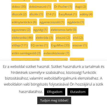
doboz
(30)
dobtámasztó
(1)
Dr.Fischer
(1)
dugó
(2)
díszcsík
(2)
díszléc
(1)
E14
(1)
EasyRotak
(1)
edény
(4)
edénytartórács
(6)
egyenecsiszoló
(1)
egykörös
(1)
egyszintes
(2)
egység
(1)
elektromos kefe
(3)
elektronika
(46)
elektróda
(3)
elosztó
(2)
első
(2)
előlap
(111)
EQ series
(1)
ErgoMixx
(33)
etazser
(1)
etilén semlegesítő
(3)
evőeszközkosár
(7)
excenter csiszoló
(7)
extra mélytepsi
(2)
ezüst
(45)
Ez a weboldal sütiket használ. Sütiket használunk a tartalmak és
ezüstlap
(2)
fagyasztó
(152)
fagylalt
(4)
fagylaltkészítő
(6)
hirdetések személyre szabásához, közösségi funkciók
fal csiszoló
(1)
falhoronymaró
(1)
falitartó
(3)
fali töltő
(2)
biztosításához, valamint weboldalforgalmunk elemzéséhez. A
weboldalon való böngészés folytatásával Ön hozzájárul a sütik
falmaró
(1)
fedeles
(1)
fedél
(158)
fehér
(215)
használatához.
Elfogadom
Elutasítom
fehér gombok
(49)
fejező fűrész
(1)
fekete
(194)
fekete gombok
(19)
felfüggesztés
(2)
felmosó
(5)
Tudjon meg többet!