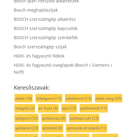
Bosch Ipari Porszívó alkatrészek
Bosch meghajtószíjak
BOSCH szerszámgép alkatrész
BOSCH szerszámgép kapcsolók
BOSCH szerszámgép szénkefék
Bosch szerszámgép szíjak
Hűtő- és fagyasztó fiókok
Hűtő- és fagyasztó üveglapok (Bosch / Siemens /
Neff)
Keresőszavak:
ablak
(18)
ablakgumi
(13)
ablakkeret
(13)
ablak üveg
(20)
adagoló
(2)
air fryer
(4)
ajtó
(72)
ajtóbimetál
(11)
ajtógumi
(55)
ajtókampó
(6)
ajtókapcsoló
(23)
ajtókeret
(23)
ajtókötél
(8)
ajtónyitás érzékelő
(11)