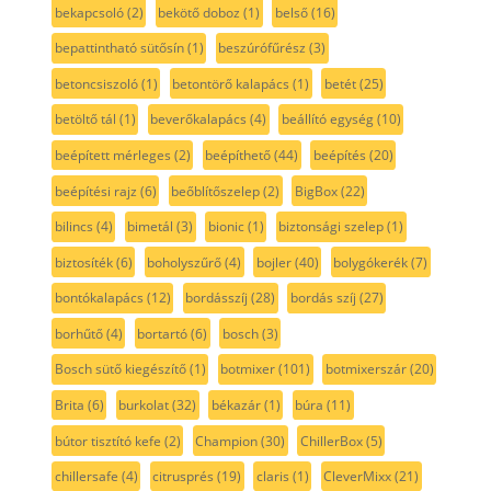
bekapcsoló
(2)
bekötő doboz
(1)
belső
(16)
bepattintható sütősín
(1)
beszúrófűrész
(3)
betoncsiszoló
(1)
betontörő kalapács
(1)
betét
(25)
betöltő tál
(1)
beverőkalapács
(4)
beállító egység
(10)
beépített mérleges
(2)
beépíthető
(44)
beépítés
(20)
beépítési rajz
(6)
beőblítőszelep
(2)
BigBox
(22)
bilincs
(4)
bimetál
(3)
bionic
(1)
biztonsági szelep
(1)
biztosíték
(6)
boholyszűrő
(4)
bojler
(40)
bolygókerék
(7)
bontókalapács
(12)
bordásszíj
(28)
bordás szíj
(27)
borhűtő
(4)
bortartó
(6)
bosch
(3)
Bosch sütő kiegészítő
(1)
botmixer
(101)
botmixerszár
(20)
Brita
(6)
burkolat
(32)
békazár
(1)
búra
(11)
bútor tisztító kefe
(2)
Champion
(30)
ChillerBox
(5)
chillersafe
(4)
citrusprés
(19)
claris
(1)
CleverMixx
(21)