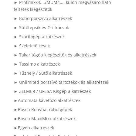
► Profimixx4..../MUM4.... külön megvásárolható
feltétek kiegészítők
► Robotporszívó alkatrészek
► Sütőtepsik és Grillrácsok
► Szárítógép alkatrészek
► Szeletelő kések
► Takarítógép kiegészítők és alkatrészek
► Tassimo alkatrészek
► Tűzhely / Sütő alkatrészek
► Unlimited porszívó tartozékok és alkatrészek
► ZELMER / UFESA Kisgép alkatrészek
►Automata kávéfőző alkatrészek
►Bosch Konyhai robotgépek
►Bosch MaxoMixx alkatrészek
►Egyéb alkatrészek