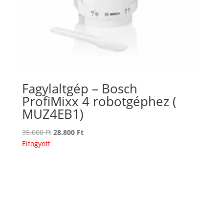
Fagylaltgép – Bosch
ProfiMixx 4 robotgéphez (
MUZ4EB1)
Original
Current
35.000
Ft
28.800
Ft
price
price
Elfogyott
was:
is:
35.000 Ft.
28.800 Ft.