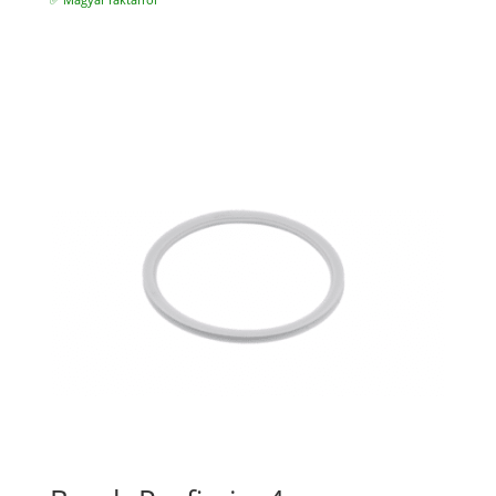
✅ Magyar raktárról