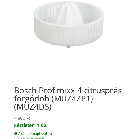
Bosch Profimixx 4 citrusprés
forgódob (MUZ4ZP1)
(MUZ4DS)
4.800
Ft
Készleten: 1 db
🚚 Akár másnapi szállítás