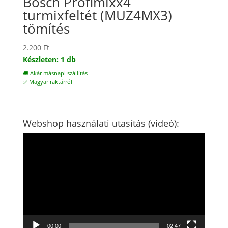
Bosch Profimixx4
turmixfeltét (MUZ4MX3)
tömítés
2.200
Ft
Készleten: 1 db
🚚 Akár másnapi szállítás
✅ Magyar raktárról
Webshop használati utasítás (videó):
Videólejátszó
00:00
02:47