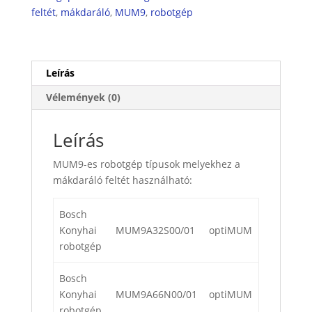
feltét
,
mákdaráló
,
MUM9
,
robotgép
Leírás
Vélemények (0)
Leírás
MUM9-es robotgép típusok melyekhez a
mákdaráló feltét használható:
Bosch
Konyhai
MUM9A32S00/01
optiMUM
robotgép
Bosch
Konyhai
MUM9A66N00/01
optiMUM
robotgép