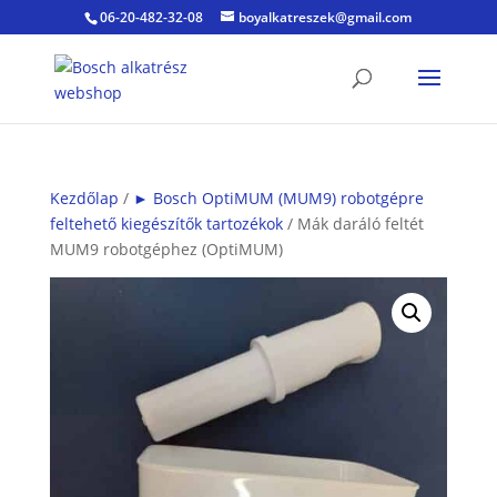
06-20-482-32-08
boyalkatreszek@gmail.com
Kezdőlap
/
► Bosch OptiMUM (MUM9) robotgépre
feltehető kiegészítők tartozékok
/ Mák daráló feltét
MUM9 robotgéphez (OptiMUM)