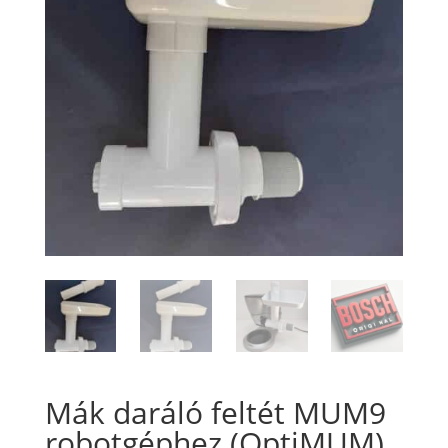
Mák daráló feltét MUM9
robotgéphez (OptiMUM)