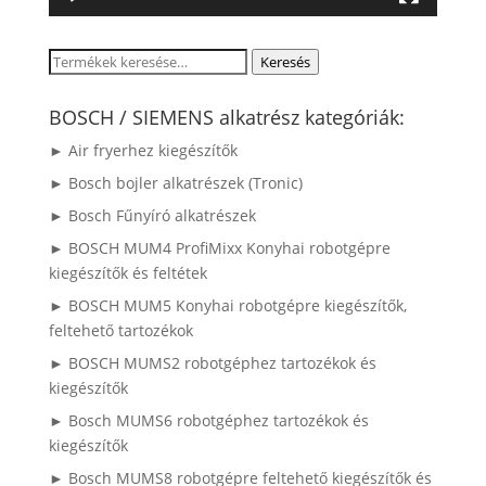
Keresés
Keresés
a
következőre:
BOSCH / SIEMENS alkatrész kategóriák:
► Air fryerhez kiegészítők
► Bosch bojler alkatrészek (Tronic)
► Bosch Fűnyíró alkatrészek
► BOSCH MUM4 ProfiMixx Konyhai robotgépre
kiegészítők és feltétek
► BOSCH MUM5 Konyhai robotgépre kiegészítők,
feltehető tartozékok
► BOSCH MUMS2 robotgéphez tartozékok és
kiegészítők
► Bosch MUMS6 robotgéphez tartozékok és
kiegészítők
► Bosch MUMS8 robotgépre feltehető kiegészítők és