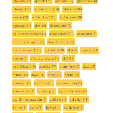
ajtónyitó
(17)
ajtópolc
(71)
ajtópánt
(20)
ajtóretesz
(16)
ajtórugó
(11)
ajtótartozék
(194)
ajtózsanér
(6)
ajtózár
(20)
ajtó érzékelő
(13)
ajtóérzékelő
(9)
ajtóüveg
(21)
akksi
(4)
akkumulátor
(6)
akkus csavarbehajtó
(1)
akkus csiszoló
(1)
akkus fúró
(6)
akkus fúrókalapács
(2)
akkus körfűrész
(1)
akkus porszívó
(118)
akkutöltő
(20)
aksi
(4)
alapgép
(11)
alaplap
(5)
alkatrész készlet
(1)
alsó
(39)
alsófűtőszál
(10)
alsóház
(17)
aluminium
(1)
alátét
(4)
antracit
(2)
anya
(11)
anód
(10)
aprító
(64)
aprítógép
(1)
aprítókés
(25)
aprósütemény
(1)
aqua senzor
(1)
aquastop
(6)
asztali körfűrész
(2)
asztali mosogatógép
(2)
babkávé
(1)
bal oldali
(18)
Barino
(1)
barna
(5)
befogó
(4)
befolyócső
(2)