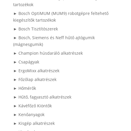
tartozékok
► Bosch OptiMUM (MUM9) robotgépre feltehető
kiegészítők tartozékok
► Bosch Tisztítószerek
► Bosch, Siemens és Neff hűtő ajtógumik
(mágnesgumik)
► Champion húsdaráló alkatrészek
► Csapágyak
► ErgoMixx alkatrészek
► Főzőlap alkatrészek
► Hőmérők
► Hűtő, fagyasztó alkatrészek
► Kávéfőző Kiöntők
► Kenőanyagok
► Kisgép alkatrészek