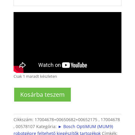
Csak 1 maradt készleten
Mák
Kosárba teszem
daráló
feltét
MUM9
robotgéphez
Cikkszám:
17004678+00650682+00652175 , 17004678
(OptiMUM)
, 00578107
Kategória:
► Bosch OptiMUM (MUM9)
mennyiség
robotgépre feltehető kiegészítők tartozékok
Címkék: