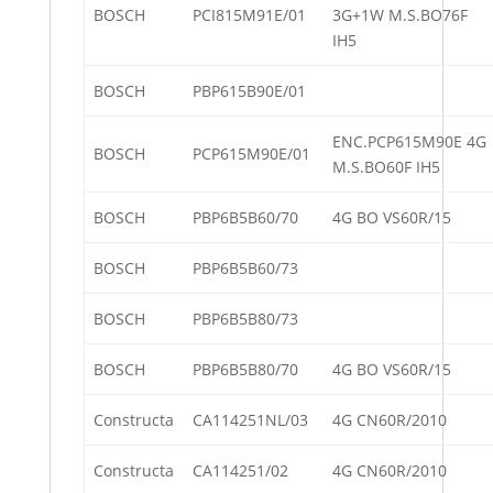
BOSCH
PCI815M91E/01
3G+1W M.S.BO76F
IH5
BOSCH
PBP615B90E/01
ENC.PCP615M90E 4G
BOSCH
PCP615M90E/01
M.S.BO60F IH5
BOSCH
PBP6B5B60/70
4G BO VS60R/15
BOSCH
PBP6B5B60/73
BOSCH
PBP6B5B80/73
BOSCH
PBP6B5B80/70
4G BO VS60R/15
Constructa
CA114251NL/03
4G CN60R/2010
Constructa
CA114251/02
4G CN60R/2010