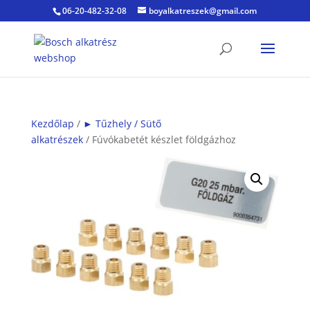
06-20-482-32-08
boyalkatreszek@gmail.com
Kezdőlap
/
► Tűzhely / Sütő
alkatrészek
/ Fúvókabetét készlet földgázhoz