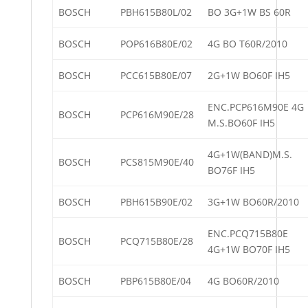
BOSCH
PBH615B80L/02
BO 3G+1W BS 60R
BOSCH
POP616B80E/02
4G BO T60R/2010
BOSCH
PCC615B80E/07
2G+1W BO60F IH5
ENC.PCP616M90E 4G
BOSCH
PCP616M90E/28
M.S.BO60F IH5
4G+1W(BAND)M.S.
BOSCH
PCS815M90E/40
BO76F IH5
BOSCH
PBH615B90E/02
3G+1W BO60R/2010
ENC.PCQ715B80E
BOSCH
PCQ715B80E/28
4G+1W BO70F IH5
BOSCH
PBP615B80E/04
4G BO60R/2010