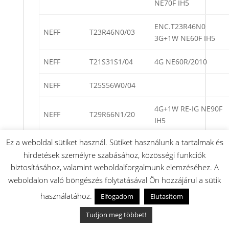
NE70F IH5
ENC.T23R46N0
NEFF
T23R46N0/03
3G+1W NE60F IH5
NEFF
T21S31S1/04
4G NE60R/2010
NEFF
T25S56W0/04
4G+1W RE-IG NE90F
NEFF
T29R66N1/20
IH5
Ez a weboldal sütiket használ. Sütiket használunk a tartalmak és
ENC.T23S36N0NL 4G
NEFF
T23S36N0NL/03
hirdetések személyre szabásához, közösségi funkciók
NE60F IH5
biztosításához, valamint weboldalforgalmunk elemzéséhez. A
NEFF
T22S16N0/40
2G+1W NE60F IH5
weboldalon való böngészés folytatásával Ön hozzájárul a sütik
használatához.
Elfogadom
Elutasítom
ENC.T23S36N0 4G
NEFF
T23S36N0/03
NE60F IH5
Tudjon meg többet!