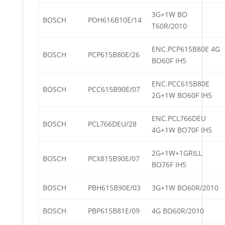
3G+1W BO
BOSCH
POH616B10E/14
T60R/2010
ENC.PCP615B80E 4G
BOSCH
PCP615B80E/26
BO60F IH5
ENC.PCC615B80E
BOSCH
PCC615B90E/07
2G+1W BO60F IH5
ENC.PCL766DEU
BOSCH
PCL766DEU/28
4G+1W BO70F IH5
2G+1W+1GRILL
BOSCH
PCX815B90E/07
BO76F IH5
BOSCH
PBH615B90E/03
3G+1W BO60R/2010
BOSCH
PBP615B81E/09
4G BO60R/2010