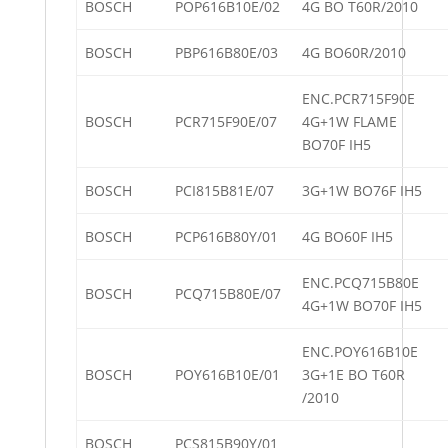
BOSCH
POP616B10E/02
4G BO T60R/2010
BOSCH
PBP616B80E/03
4G BO60R/2010
ENC.PCR715F90E
BOSCH
PCR715F90E/07
4G+1W FLAME
BO70F IH5
BOSCH
PCI815B81E/07
3G+1W BO76F IH5
BOSCH
PCP616B80Y/01
4G BO60F IH5
ENC.PCQ715B80E
BOSCH
PCQ715B80E/07
4G+1W BO70F IH5
ENC.POY616B10E
BOSCH
POY616B10E/01
3G+1E BO T60R
/2010
BOSCH
PCS815B90Y/01