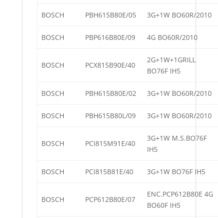
BOSCH
PBH615B80E/05
3G+1W BO60R/2010
BOSCH
PBP616B80E/09
4G BO60R/2010
2G+1W+1GRILL
BOSCH
PCX815B90E/40
BO76F IH5
BOSCH
PBH615B80E/02
3G+1W BO60R/2010
BOSCH
PBH615B80L/09
3G+1W BO60R/2010
3G+1W M.S.BO76F
BOSCH
PCI815M91E/40
IH5
BOSCH
PCI815B81E/40
3G+1W BO76F IH5
ENC.PCP612B80E 4G
BOSCH
PCP612B80E/07
BO60F IH5