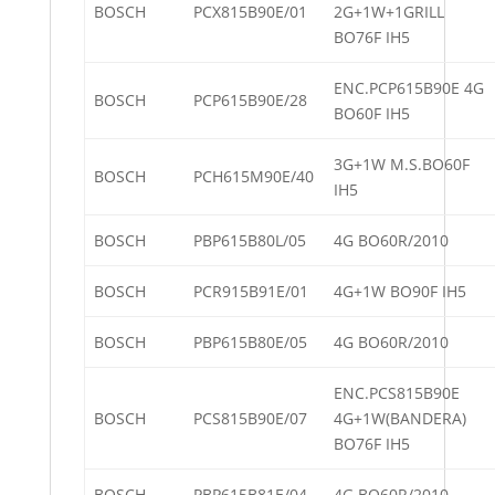
BOSCH
PCX815B90E/01
2G+1W+1GRILL
BO76F IH5
ENC.PCP615B90E 4G
BOSCH
PCP615B90E/28
BO60F IH5
3G+1W M.S.BO60F
BOSCH
PCH615M90E/40
IH5
BOSCH
PBP615B80L/05
4G BO60R/2010
BOSCH
PCR915B91E/01
4G+1W BO90F IH5
BOSCH
PBP615B80E/05
4G BO60R/2010
ENC.PCS815B90E
BOSCH
PCS815B90E/07
4G+1W(BANDERA)
BO76F IH5
BOSCH
PBP615B81E/04
4G BO60R/2010