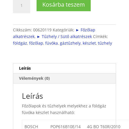
Fúvókabetét
Kosárba teszem
készlet
földgázhoz
mennyiség
Cikkszám:
00620119
Kategóriák:
► Főzőlap
alkatrészek
,
► Tűzhely / Sütő alkatrészek
Címkék:
földgáz
,
főzőlap
,
fúvóka
,
gáztűzhely
,
készlet
,
tűzhely
Leírás
Vélemények (0)
Leírás
Főzőlapok és tűzhelyek melyekhez a földgáz
fúvóka készlet használható:
BOSCH
POP616B10E/14
4G BO T60R/2010