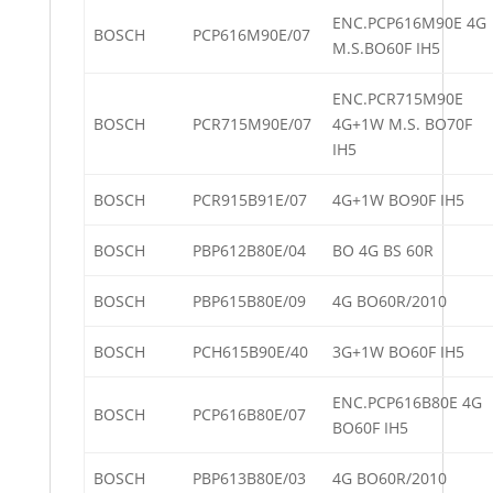
ENC.PCP616M90E 4G
BOSCH
PCP616M90E/07
M.S.BO60F IH5
ENC.PCR715M90E
BOSCH
PCR715M90E/07
4G+1W M.S. BO70F
IH5
BOSCH
PCR915B91E/07
4G+1W BO90F IH5
BOSCH
PBP612B80E/04
BO 4G BS 60R
BOSCH
PBP615B80E/09
4G BO60R/2010
BOSCH
PCH615B90E/40
3G+1W BO60F IH5
ENC.PCP616B80E 4G
BOSCH
PCP616B80E/07
BO60F IH5
BOSCH
PBP613B80E/03
4G BO60R/2010