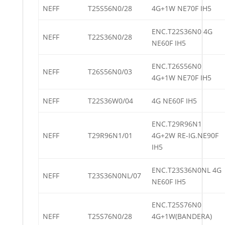
NEFF
T25S56N0/28
4G+1W NE70F IH5
ENC.T22S36N0 4G
NEFF
T22S36N0/28
NE60F IH5
ENC.T26S56N0
NEFF
T26S56N0/03
4G+1W NE70F IH5
NEFF
T22S36W0/04
4G NE60F IH5
ENC.T29R96N1
NEFF
T29R96N1/01
4G+2W RE-IG.NE90F
IH5
ENC.T23S36N0NL 4G
NEFF
T23S36N0NL/07
NE60F IH5
ENC.T25S76N0
NEFF
T25S76N0/28
4G+1W(BANDERA)