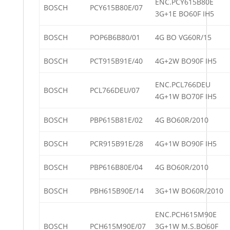
ENC.PCY615B80E
BOSCH
PCY615B80E/07
3G+1E BO60F IH5
BOSCH
POP6B6B80/01
4G BO VG60R/15
BOSCH
PCT915B91E/40
4G+2W BO90F IH5
ENC.PCL766DEU
BOSCH
PCL766DEU/07
4G+1W BO70F IH5
BOSCH
PBP615B81E/02
4G BO60R/2010
BOSCH
PCR915B91E/28
4G+1W BO90F IH5
BOSCH
PBP616B80E/04
4G BO60R/2010
BOSCH
PBH615B90E/14
3G+1W BO60R/2010
ENC.PCH615M90E
BOSCH
PCH615M90E/07
3G+1W M.S.BO60F