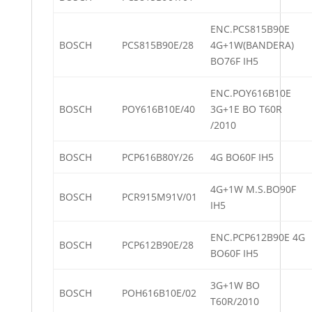
ENC.PCS815B90E
BOSCH
PCS815B90E/28
4G+1W(BANDERA)
BO76F IH5
ENC.POY616B10E
BOSCH
POY616B10E/40
3G+1E BO T60R
/2010
BOSCH
PCP616B80Y/26
4G BO60F IH5
4G+1W M.S.BO90F
BOSCH
PCR915M91V/01
IH5
ENC.PCP612B90E 4G
BOSCH
PCP612B90E/28
BO60F IH5
3G+1W BO
BOSCH
POH616B10E/02
T60R/2010