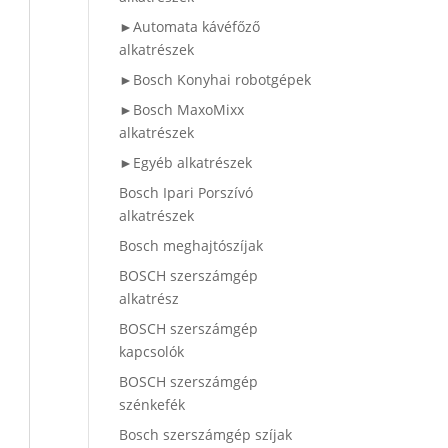
►Automata kávéfőző
alkatrészek
►Bosch Konyhai robotgépek
►Bosch MaxoMixx
alkatrészek
►Egyéb alkatrészek
Bosch Ipari Porszívó
alkatrészek
Bosch meghajtószíjak
BOSCH szerszámgép
alkatrész
BOSCH szerszámgép
kapcsolók
BOSCH szerszámgép
szénkefék
Bosch szerszámgép szíjak