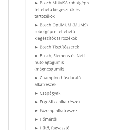
► Bosch MUMS8 robotgépre
feltehető kiegészítők és
tartozékok
► Bosch OptiMUM (MUM9)
robotgépre feltehető
kiegészítők tartozékok
► Bosch Tisztítószerek
► Bosch, Siemens és Neff
hűtő ajtógumik
(mágnesgumik)
► Champion húsdaráló
alkatrészek
► Csapágyak
► ErgoMixx alkatrészek
► Főzőlap alkatrészek
► Hőmérők
► Hűtő, fagyasztó