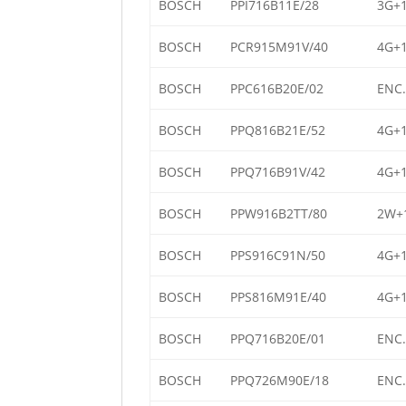
BOSCH
PPI716B11E/28
3G+1
BOSCH
PCR915M91V/40
4G+1
BOSCH
PPC616B20E/02
ENC.
BOSCH
PPQ816B21E/52
4G+1
BOSCH
PPQ716B91V/42
4G+1
BOSCH
PPW916B2TT/80
2W+1
BOSCH
PPS916C91N/50
4G+1
BOSCH
PPS816M91E/40
4G+1
BOSCH
PPQ716B20E/01
ENC.
BOSCH
PPQ726M90E/18
ENC.