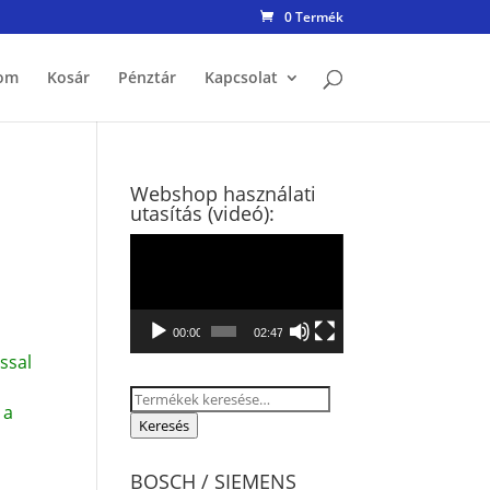
0 Termék
om
Kosár
Pénztár
Kapcsolat
Webshop használati
utasítás (videó):
Videólejátszó
00:00
02:47
ssal
Keresés
 a
a
Keresés
következőre:
BOSCH / SIEMENS