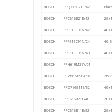
BOSCH
PPQ712B21E/42
Plac
BOSCH
PPC616B21E/42
2G+1
BOSCH
PPS916C91N/42
4G+1
BOSCH
PPP616C91N/24
4G B
BOSCH
PPS816C91N/40
4G+1
BOSCH
PPH619M21Y/01
BOSCH
PCW915B90A/07
2W+
BOSCH
PPQ716B11E/52
4G+1
BOSCH
PPC616B21E/40
2G+1
BOSCH
PPC616B11E/52
2G+1