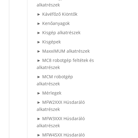
alkatrészek
► Kávéfőző Kiöntők
► Kenőanyagok
► Kisgép alkatrészek
► Kisgépek
► MaxxiMUM alkatrészek
► MC8 robotgép feltétek és
alkatrészek
► MCM robotgép
alkatrészek
► Mérlegek
► MFW2XXX Húsdaráló
alkatrészek
► MFW3XXX Húsdaráló
alkatrészek
► MFW45XX Húsdaráló