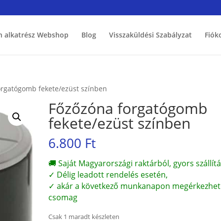
h alkatrész Webshop
Blog
Visszaküldési Szabályzat
Fiók
orgatógomb fekete/ezüst színben
Főzőzóna forgatógomb
fekete/ezüst színben
6.800
Ft
🚚 Saját Magyarországi raktárból, gyors szállítá
✓ Délig leadott rendelés esetén,
✓ akár a következő munkanapon megérkezhet
csomag
Csak 1 maradt készleten