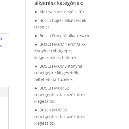
alkatrész kategóriák:
► Air fryerhez kiegészítők
► Bosch bojler alkatrészek
(Tronic)
► Bosch Fűnyíró alkatrészek
ek
► BOSCH MUM4 ProfiMixx
p
,
Konyhai robotgépre
kiegészítők és feltétek
► BOSCH MUM5 Konyhai
robotgépre kiegészítők,
feltehető tartozékok
► BOSCH MUMS2
robotgéphez tartozékok és
kiegészítők
► Bosch MUMS6
robotgéphez tartozékok és
kiegészítők