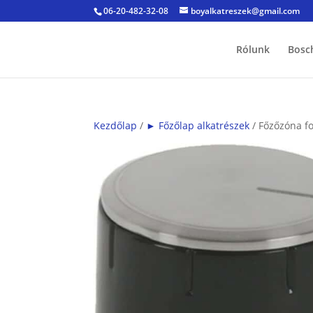
06-20-482-32-08
boyalkatreszek@gmail.com
Rólunk
Bosc
Kezdőlap
/
► Főzőlap alkatrészek
/ Főzőzóna f