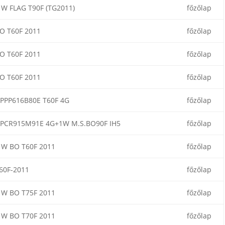
W FLAG T90F (TG2011)
főzőlap
O T60F 2011
főzőlap
O T60F 2011
főzőlap
O T60F 2011
főzőlap
PPP616B80E T60F 4G
főzőlap
PCR915M91E 4G+1W M.S.BO90F IH5
főzőlap
W BO T60F 2011
főzőlap
60F-2011
főzőlap
W BO T75F 2011
főzőlap
W BO T70F 2011
főzőlap