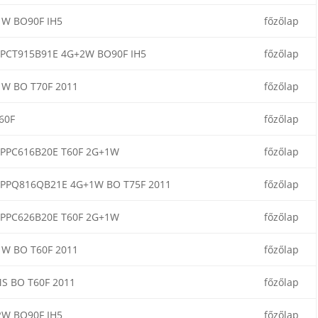
W BO90F IH5
főzőlap
PCT915B91E 4G+2W BO90F IH5
főzőlap
W BO T70F 2011
főzőlap
60F
főzőlap
PPC616B20E T60F 2G+1W
főzőlap
PPQ816QB21E 4G+1W BO T75F 2011
főzőlap
PPC626B20E T60F 2G+1W
főzőlap
W BO T60F 2011
főzőlap
S BO T60F 2011
főzőlap
W BO90F IH5
főzőlap