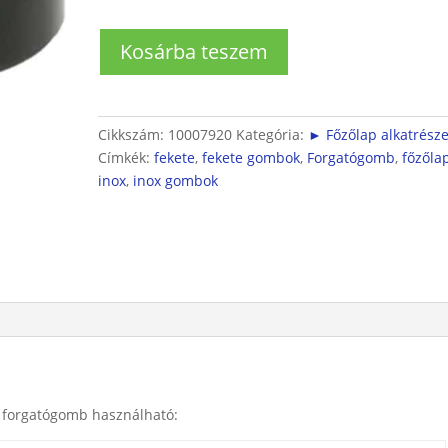
Főzőzóna
Kosárba teszem
forgatógomb
fekete/ezüst
színben
mennyiség
Cikkszám:
10007920
Kategória:
► Főzőlap alkatrész
Címkék:
fekete
,
fekete gombok
,
Forgatógomb
,
főzőla
inox
,
inox gombok
t forgatógomb használható: