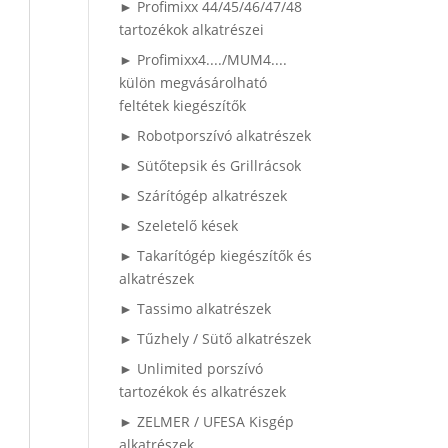
► Profimixx 44/45/46/47/48
tartozékok alkatrészei
► Profimixx4..../MUM4....
külön megvásárolható
feltétek kiegészítők
► Robotporszívó alkatrészek
► Sütőtepsik és Grillrácsok
► Szárítógép alkatrészek
► Szeletelő kések
► Takarítógép kiegészítők és
alkatrészek
► Tassimo alkatrészek
► Tűzhely / Sütő alkatrészek
► Unlimited porszívó
tartozékok és alkatrészek
► ZELMER / UFESA Kisgép
alkatrészek