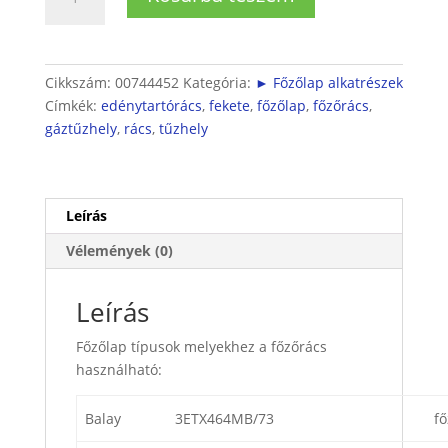
Főzőrács
mennyiség
Cikkszám:
00744452
Kategória:
► Főzőlap alkatrészek
Címkék:
edénytartórács
,
fekete
,
főzőlap
,
főzőrács
,
gáztűzhely
,
rács
,
tűzhely
Leírás
Vélemények (0)
Leírás
Főzőlap típusok melyekhez a főzőrács
használható:
Balay
3ETX464MB/73
fő