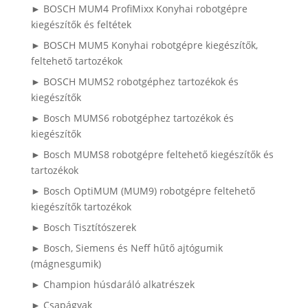
► BOSCH MUM4 ProfiMixx Konyhai robotgépre
kiegészítők és feltétek
► BOSCH MUM5 Konyhai robotgépre kiegészítők,
feltehető tartozékok
► BOSCH MUMS2 robotgéphez tartozékok és
kiegészítők
► Bosch MUMS6 robotgéphez tartozékok és
kiegészítők
► Bosch MUMS8 robotgépre feltehető kiegészítők és
tartozékok
► Bosch OptiMUM (MUM9) robotgépre feltehető
kiegészítők tartozékok
► Bosch Tisztítószerek
► Bosch, Siemens és Neff hűtő ajtógumik
(mágnesgumik)
► Champion húsdaráló alkatrészek
► Csapágyak