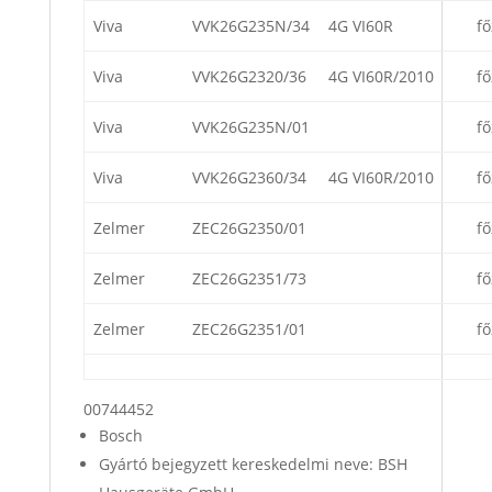
Viva
VVK26G235N/34
4G VI60R
fő
Viva
VVK26G2320/36
4G VI60R/2010
fő
Viva
VVK26G235N/01
fő
Viva
VVK26G2360/34
4G VI60R/2010
fő
Zelmer
ZEC26G2350/01
fő
Zelmer
ZEC26G2351/73
fő
Zelmer
ZEC26G2351/01
fő
00744452
Bosch
Gyártó bejegyzett kereskedelmi neve: BSH