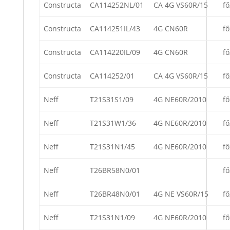
Constructa
CA114252NL/01
CA 4G VS60R/15
fő
Constructa
CA114251IL/43
4G CN60R
fő
Constructa
CA114220IL/09
4G CN60R
fő
Constructa
CA114252/01
CA 4G VS60R/15
fő
Neff
T21S31S1/09
4G NE60R/2010
fő
Neff
T21S31W1/36
4G NE60R/2010
fő
Neff
T21S31N1/45
4G NE60R/2010
fő
Neff
T26BR58N0/01
fő
Neff
T26BR48N0/01
4G NE VS60R/15
fő
Neff
T21S31N1/09
4G NE60R/2010
fő