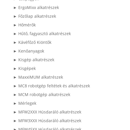
► ErgoMixx alkatrészek
► Főzőlap alkatrészek
► Hőmérők
► Hűtő, fagyasztó alkatrészek
► Kávéfőző Kiöntők
► Kenőanyagok
► Kisgép alkatrészek
► Kisgépek
► MaxxiMUM alkatrészek
► MC8 robotgép feltétek és alkatrészek
► MCM robotgép alkatrészek
► Mérlegek
► MFW2XXX Húsdaráló alkatrészek
► MFW3XXX Húsdaráló alkatrészek
► MFW45XX Húsdaráló alkatrészek