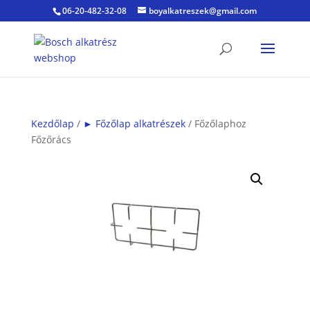
06-20-482-32-08
boyalkatreszek@gmail.com
Kezdőlap
/
► Főzőlap alkatrészek
/ Főzőlaphoz
Főzőrács