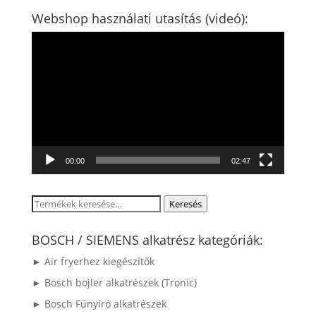
Webshop használati utasítás (videó):
Videólejátszó
00:00
02:47
Keresés
Keresés
a
következőre:
BOSCH / SIEMENS alkatrész kategóriák:
► Air fryerhez kiegészítők
► Bosch bojler alkatrészek (Tronic)
► Bosch Fűnyíró alkatrészek