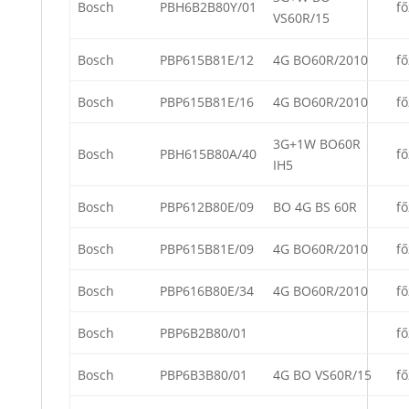
Bosch
PBH6B2B80Y/01
fő
VS60R/15
Bosch
PBP615B81E/12
4G BO60R/2010
fő
Bosch
PBP615B81E/16
4G BO60R/2010
fő
3G+1W BO60R
Bosch
PBH615B80A/40
fő
IH5
Bosch
PBP612B80E/09
BO 4G BS 60R
fő
Bosch
PBP615B81E/09
4G BO60R/2010
fő
Bosch
PBP616B80E/34
4G BO60R/2010
fő
Bosch
PBP6B2B80/01
fő
Bosch
PBP6B3B80/01
4G BO VS60R/15
fő