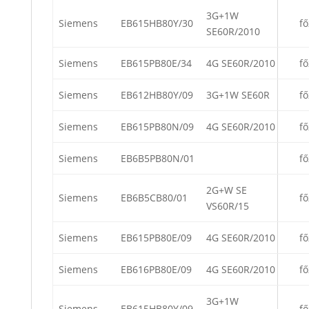
3G+1W
Siemens
EB615HB80Y/30
fő
SE60R/2010
Siemens
EB615PB80E/34
4G SE60R/2010
fő
Siemens
EB612HB80Y/09
3G+1W SE60R
fő
Siemens
EB615PB80N/09
4G SE60R/2010
fő
Siemens
EB6B5PB80N/01
fő
2G+W SE
Siemens
EB6B5CB80/01
fő
VS60R/15
Siemens
EB615PB80E/09
4G SE60R/2010
fő
Siemens
EB616PB80E/09
4G SE60R/2010
fő
3G+1W
Siemens
EB615HB80Y/09
fő