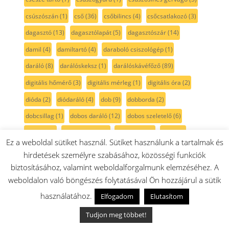
csúszószán
(1)
cső
(36)
csőbilincs
(4)
csőcsatlakozó
(3)
dagasztó
(13)
dagasztólapát
(5)
dagasztószár
(14)
damil
(4)
damiltartó
(4)
daraboló csiszológép
(1)
daráló
(8)
darálóskeksz
(1)
darálóskávéfőző
(89)
digitális hőmérő
(3)
digitális mérleg
(1)
digitális óra
(2)
dióda
(2)
diódaráló
(4)
dob
(9)
dobborda
(2)
dobcsillag
(1)
dobos daráló
(12)
dobos szeletelő
(6)
doboz
(30)
dobtámasztó
(1)
Dr.Fischer
(1)
dugó
(2)
Ez a weboldal sütiket használ. Sütiket használunk a tartalmak és
díszcsík
(2)
díszléc
(1)
E14
(1)
EasyRotak
(1)
edény
(4)
hirdetések személyre szabásához, közösségi funkciók
edénytartórács
(6)
egyenecsiszoló
(1)
egykörös
(1)
biztosításához, valamint weboldalforgalmunk elemzéséhez. A
weboldalon való böngészés folytatásával Ön hozzájárul a sütik
egyszintes
(2)
egység
(1)
elektromos kefe
(3)
használatához.
Elfogadom
Elutasítom
elektronika
(46)
elektróda
(3)
elosztó
(2)
első
(2)
Tudjon meg többet!
előlap
(111)
EQ series
(1)
ErgoMixx
(33)
etazser
(1)