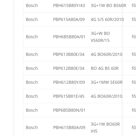
Bosch
PBH615B80Y/43
3G+1W BO BS60R
fő
Bosch
PBP615A80A/09
4G S/S 60R/2010
fő
3G+W BO
Bosch
PBH6B5B80A/01
fő
VS60R/15
Bosch
PBP613B80E/34
4G BO60R/2010
fő
Bosch
PBP612B80E/34
BO 4G BS 60R
fő
Bosch
PBH612B80Y/09
3G+1MW SE60R
fő
Bosch
PBP615B81E/45
4G BO60R/2010
fő
Bosch
PBP6B5B80N/01
fő
3G+1W BO60R
Bosch
PBH615B80A/09
fő
IH5