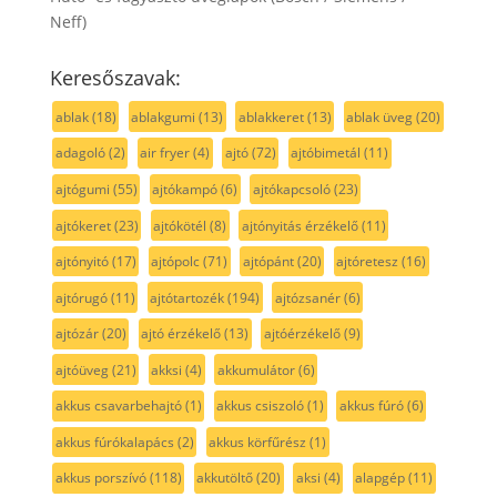
Neff)
Keresőszavak:
ablak
(18)
ablakgumi
(13)
ablakkeret
(13)
ablak üveg
(20)
adagoló
(2)
air fryer
(4)
ajtó
(72)
ajtóbimetál
(11)
ajtógumi
(55)
ajtókampó
(6)
ajtókapcsoló
(23)
ajtókeret
(23)
ajtókötél
(8)
ajtónyitás érzékelő
(11)
ajtónyitó
(17)
ajtópolc
(71)
ajtópánt
(20)
ajtóretesz
(16)
ajtórugó
(11)
ajtótartozék
(194)
ajtózsanér
(6)
ajtózár
(20)
ajtó érzékelő
(13)
ajtóérzékelő
(9)
ajtóüveg
(21)
akksi
(4)
akkumulátor
(6)
akkus csavarbehajtó
(1)
akkus csiszoló
(1)
akkus fúró
(6)
akkus fúrókalapács
(2)
akkus körfűrész
(1)
akkus porszívó
(118)
akkutöltő
(20)
aksi
(4)
alapgép
(11)