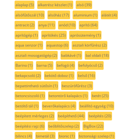
alaplap
(5)
alkatrész készlet
(1)
alsó
(39)
alsófűtőszál
(10)
alsóház
(17)
aluminium
(1)
alátét
(4)
antracit
(2)
anya
(11)
anód
(10)
aprító
(64)
aprítógép
(1)
aprítókés
(25)
aprósütemény
(1)
aqua senzor
(1)
aquastop
(6)
asztali körfűrész
(2)
asztali mosogatógép
(2)
babkávé
(1)
bal oldali
(18)
Barino
(1)
barna
(5)
befogó
(4)
befolyócső
(2)
bekapcsoló
(2)
bekötő doboz
(1)
belső
(16)
bepattintható sütősín
(1)
beszúrófűrész
(3)
betoncsiszoló
(1)
betontörő kalapács
(1)
betét
(25)
betöltő tál
(1)
beverőkalapács
(4)
beállító egység
(10)
beépített mérleges
(2)
beépíthető
(44)
beépítés
(20)
beépítési rajz
(6)
beőblítőszelep
(2)
BigBox
(22)
bilincs
(4)
bimetál
(3)
bionic
(1)
biztonsági szelep
(1)