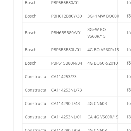
Bosch
PBP6B6B80/01
fő
Bosch
PBH612B80Y/30
3G+1MW BO60R
fő
3G+W BO
Bosch
PBH6B5B80Y/01
fő
VS60R/15
Bosch
PBP6B5B80L/01
4G BO VS60R/15
fő
Bosch
PBP615B80N/34
4G BO60R/2010
fő
Constructa
CA114253/73
fő
Constructa
CA114253NL/73
fő
Constructa
CA114290IL/43
4G CN60R
fő
Constructa
CA114253NL/01
CA 4G VS60R/15
fő
Constructa
CA114290IL/09
4G CN60R
fő