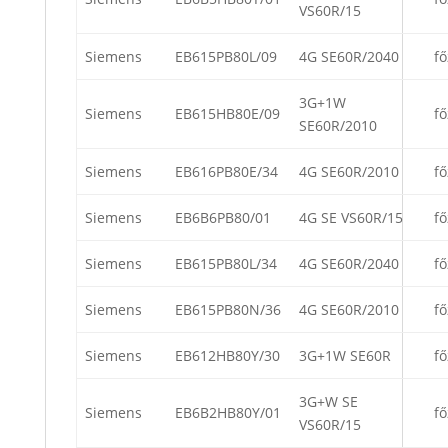
VS60R/15
Siemens
EB615PB80L/09
4G SE60R/2040
fő
3G+1W
Siemens
EB615HB80E/09
fő
SE60R/2010
Siemens
EB616PB80E/34
4G SE60R/2010
fő
Siemens
EB6B6PB80/01
4G SE VS60R/15
fő
Siemens
EB615PB80L/34
4G SE60R/2040
fő
Siemens
EB615PB80N/36
4G SE60R/2010
fő
Siemens
EB612HB80Y/30
3G+1W SE60R
fő
3G+W SE
Siemens
EB6B2HB80Y/01
fő
VS60R/15