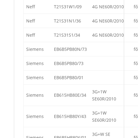
Neff
T21S31W1/09
4G NE60R/2010
fő
Neff
T21S31N1/36
4G NE60R/2010
fő
Neff
T21S31S1/34
4G NE60R/2010
fő
Siemens
EB6B5PB80N/73
fő
Siemens
EB6B5PB80/73
fő
Siemens
EB6B5PB80/01
fő
3G+1W
Siemens
EB615HB80E/34
fő
SE60R/2010
3G+1W
Siemens
EB615HB80Y/43
fő
SE60R/2010
3G+W SE
Siemens
EB6B5HB80Y/01
fő