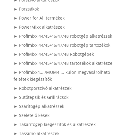
► Porzsákok
► Power for All termékek
► PowerMixx alkatrészek
► Profimixx 44/45/46/47/48 robotgép alkatrészek
► Profimixx 44/45/46/47/48 robotgép tartozékok
► ProfiMixx 44/45/46/47/48 Robotgépek
► Profimixx 44/45/46/47/48 tartozékok alkatrészei
► Profimixx4..../MUM4.... külön megvásárolható
feltétek kiegészítők
► Robotporszívó alkatrészek
► Sütőtepsik és Grillrácsok
► Szárítógép alkatrészek
► Szeletelő kések
► Takarítógép kiegészítők és alkatrészek
► Tassimo alkatrészek