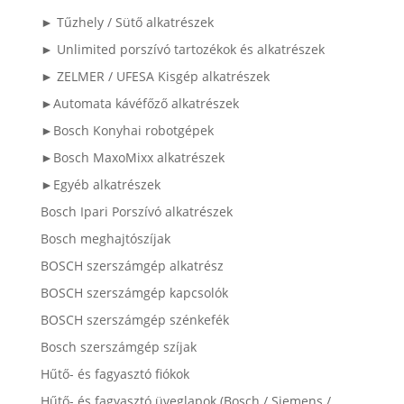
► Tűzhely / Sütő alkatrészek
► Unlimited porszívó tartozékok és alkatrészek
► ZELMER / UFESA Kisgép alkatrészek
►Automata kávéfőző alkatrészek
►Bosch Konyhai robotgépek
►Bosch MaxoMixx alkatrészek
►Egyéb alkatrészek
Bosch Ipari Porszívó alkatrészek
Bosch meghajtószíjak
BOSCH szerszámgép alkatrész
BOSCH szerszámgép kapcsolók
BOSCH szerszámgép szénkefék
Bosch szerszámgép szíjak
Hűtő- és fagyasztó fiókok
Hűtő- és fagyasztó üveglapok (Bosch / Siemens /