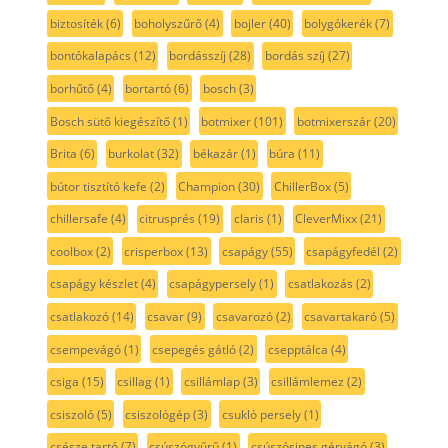
biztosíték
(6)
boholyszűrő
(4)
bojler
(40)
bolygókerék
(7)
bontókalapács
(12)
bordásszíj
(28)
bordás szíj
(27)
borhűtő
(4)
bortartó
(6)
bosch
(3)
Bosch sütő kiegészítő
(1)
botmixer
(101)
botmixerszár
(20)
Brita
(6)
burkolat
(32)
békazár
(1)
búra
(11)
bútor tisztító kefe
(2)
Champion
(30)
ChillerBox
(5)
chillersafe
(4)
citrusprés
(19)
claris
(1)
CleverMixx
(21)
coolbox
(2)
crisperbox
(13)
csapágy
(55)
csapágyfedél
(2)
csapágy készlet
(4)
csapágypersely
(1)
csatlakozás
(2)
csatlakozó
(14)
csavar
(9)
csavarozó
(2)
csavartakaró
(5)
csempevágó
(1)
csepegés gátló
(2)
csepptálca
(4)
csiga
(15)
csillag
(1)
csillámlap
(3)
csillámlemez
(2)
csiszoló
(5)
csiszológép
(3)
csukló persely
(1)
csésze tartó
(7)
csúszógyűrű
(1)
csúszósines gérvágó
(3)