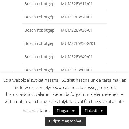
Bosch robotgép
MUMS2EW11/01
Bosch robotgép
MUMS2EW20/01
Bosch robotgép
MUMS2EW30/01
Bosch robotgép
MUMS2EW30G/01
Bosch robotgép
MUMS2EW40/01
Bosch robotgép
MUMS2TW00/01
Ez a weboldal sütiket használ. Sütiket használunk a tartalmak és
Bosch robotgép
MUMS2TW01/01
hirdetések személyre szabásához, közösségi funkciók
biztosításához, valamint weboldalforgalmunk elemzéséhez. A
Bosch robotgép
MUMS2TW30/01
weboldalon való böngészés folytatásával Ön hozzájárul a sütik
Bosch robotgép
MUMS2VM00/01
használatához.
Elfogadom
Elutasítom
Tudjon meg többet!
Bosch robotgép
MUMS2VM40/01