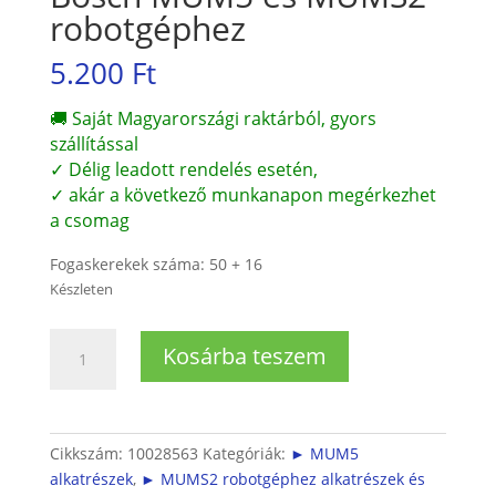
robotgéphez
5.200
Ft
🚚 Saját Magyarországi raktárból, gyors
szállítással
✓ Délig leadott rendelés esetén,
✓ akár a következő munkanapon megérkezhet
a csomag
Fogaskerekek száma: 50 + 16
Készleten
Fogaskerék,
Kosárba teszem
homlokkerék
Bosch
MUM5
és
Cikkszám:
10028563
Kategóriák:
► MUM5
MUMS2
alkatrészek
,
► MUMS2 robotgéphez alkatrészek és
robotgéphez