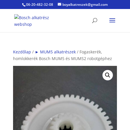
06-20-482-32-08
boyalkatreszek@gmail.com
Kezdőlap
/
► MUM5 alkatrészek
/ Fogaskerék,
homlokkerék Bosch MUM5 és MUMS2 robotgéphez