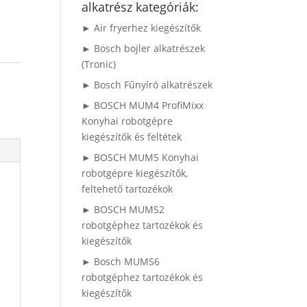
alkatrész kategóriák:
► Air fryerhez kiegészítők
► Bosch bojler alkatrészek
(Tronic)
► Bosch Fűnyíró alkatrészek
► BOSCH MUM4 ProfiMixx
Konyhai robotgépre
kiegészítők és feltétek
► BOSCH MUM5 Konyhai
robotgépre kiegészítők,
feltehető tartozékok
► BOSCH MUMS2
robotgéphez tartozékok és
kiegészítők
► Bosch MUMS6
robotgéphez tartozékok és
kiegészítők