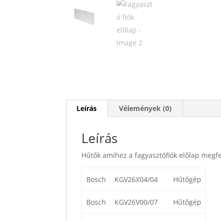
Leírás
Vélemények (0)
Leírás
Hűtők amihez a fagyasztófiók előlap megfe
Bosch
KGV26X04/04
Hűtőgép
Bosch
KGV26V00/07
Hűtőgép