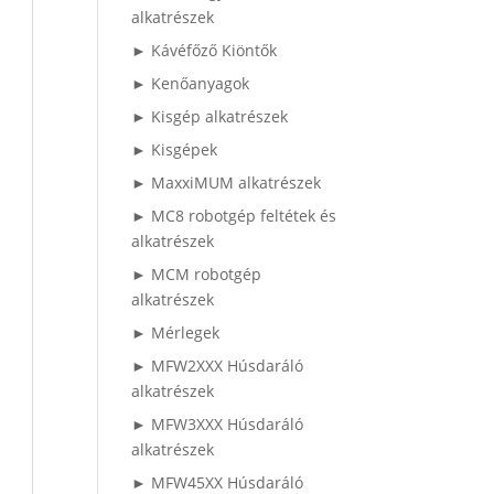
alkatrészek
► Kávéfőző Kiöntők
► Kenőanyagok
► Kisgép alkatrészek
► Kisgépek
► MaxxiMUM alkatrészek
► MC8 robotgép feltétek és
alkatrészek
► MCM robotgép
alkatrészek
► Mérlegek
► MFW2XXX Húsdaráló
alkatrészek
► MFW3XXX Húsdaráló
alkatrészek
► MFW45XX Húsdaráló