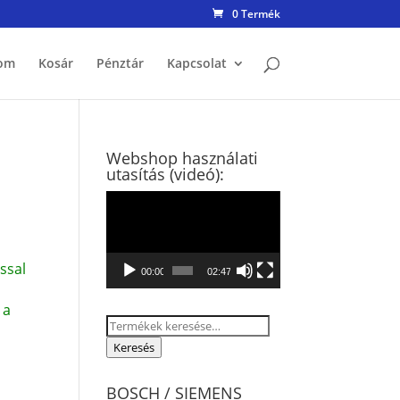
0 Termék
om
Kosár
Pénztár
Kapcsolat
Webshop használati
utasítás (videó):
Videólejátszó
ssal
00:00
02:47
 a
Keresés
a
Keresés
következőre:
BOSCH / SIEMENS