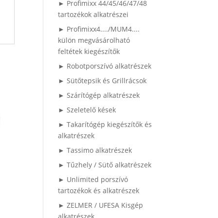
► Profimixx 44/45/46/47/48
tartozékok alkatrészei
► Profimixx4..../MUM4....
külön megvásárolható
feltétek kiegészítők
► Robotporszívó alkatrészek
► Sütőtepsik és Grillrácsok
► Szárítógép alkatrészek
► Szeletelő kések
► Takarítógép kiegészítők és
alkatrészek
► Tassimo alkatrészek
► Tűzhely / Sütő alkatrészek
► Unlimited porszívó
tartozékok és alkatrészek
► ZELMER / UFESA Kisgép
alkatrészek