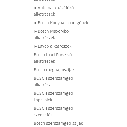
►Automata kávéfőző
alkatrészek
►Bosch Konyhai robotgépek
►Bosch MaxoMixx
alkatrészek
►Egyéb alkatrészek
Bosch Ipari Porszívó
alkatrészek
Bosch meghajtószíjak
BOSCH szerszámgép
alkatrész
BOSCH szerszámgép
kapcsolók
BOSCH szerszámgép
szénkefék
Bosch szerszámgép szíjak