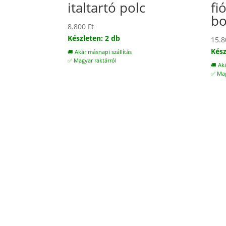
italtartó polc
fi
bo
8.800
Ft
Készleten: 2 db
15.
Kész
🚚 Akár másnapi szállítás
✅ Magyar raktárról
🚚 Ak
✅ Mag