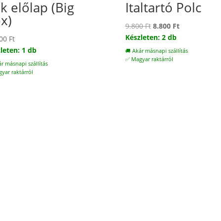
ók előlap (Big
Italtartó Polc
x)
Original
Current
9.800
Ft
8.800
Ft
price
price
Készleten: 2 db
800
Ft
was:
is:
leten: 1 db
🚚 Akár másnapi szállítás
9.800 Ft.
8.800 Ft.
✅ Magyar raktárról
ár másnapi szállítás
yar raktárról