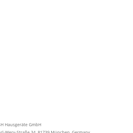
 BSH Hausgeräte GmbH
l-Wery-Straße 34, 81739 München, Germany