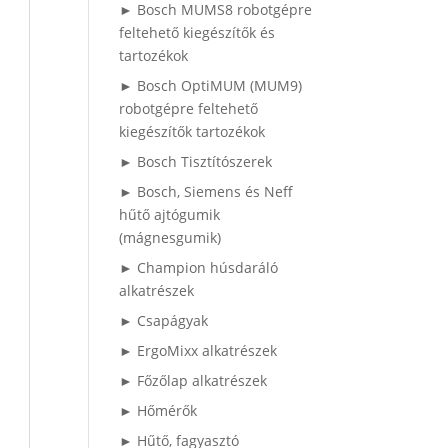
► Bosch MUMS8 robotgépre
feltehető kiegészítők és
tartozékok
► Bosch OptiMUM (MUM9)
robotgépre feltehető
kiegészítők tartozékok
► Bosch Tisztítószerek
► Bosch, Siemens és Neff
hűtő ajtógumik
(mágnesgumik)
► Champion húsdaráló
alkatrészek
► Csapágyak
► ErgoMixx alkatrészek
► Főzőlap alkatrészek
► Hőmérők
► Hűtő, fagyasztó