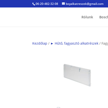
06-20-482-32-08
boyalkatreszek@gmail.com
Rólunk
Bosc
Kezdőlap
/
► Hűtő, fagyasztó alkatrészek
/ Fagy