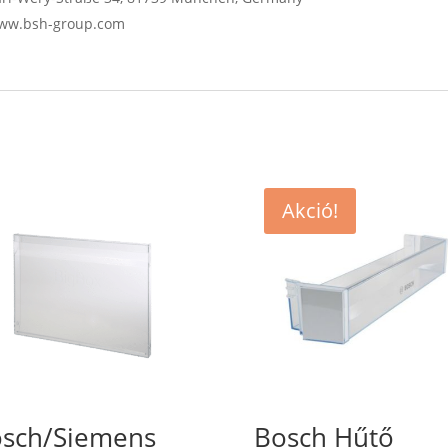
 www.bsh-group.com
Akció!
sch/Siemens
Bosch Hűtő