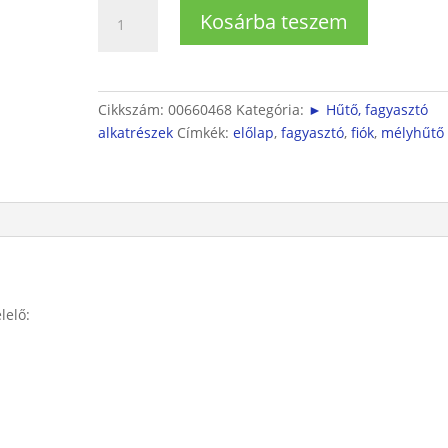
Fagyasztó
Kosárba teszem
fiók
előlap
mennyiség
Cikkszám:
00660468
Kategória:
► Hűtő, fagyasztó
alkatrészek
Címkék:
előlap
,
fagyasztó
,
fiók
,
mélyhűtő
lelő: