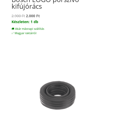
kifújórács
Original
Current
2.900
Ft
2.000
Ft
price
price
Készleten: 1 db
was:
is:
🚚 Akár másnapi szállítás
2.900 Ft.
2.000 Ft.
✅ Magyar raktárról