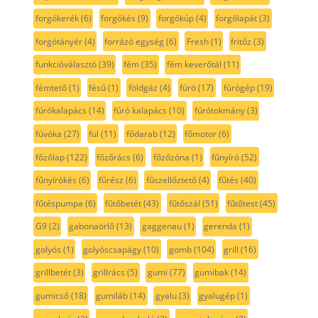
forgókerék
(6)
forgókés
(9)
forgókúp
(4)
forgólapát
(3)
forgótányér
(4)
forrázó egység
(6)
Fresh
(1)
fritőz
(3)
funkcióválasztó
(39)
fém
(35)
fém keverőtál
(11)
fémtető
(1)
fésű
(1)
földgáz
(4)
fúró
(17)
fúrógép
(19)
fúrókalapács
(14)
fúró kalapács
(10)
fúrótokmány
(3)
fúvóka
(27)
fül
(11)
fődarab
(12)
főmotor
(6)
főzőlap
(122)
főzőrács
(6)
főzőzóna
(1)
fűnyíró
(52)
fűnyírókés
(6)
fűrész
(6)
fűszellőztető
(4)
fűtés
(40)
fűtéspumpa
(6)
fűtőbetét
(43)
fűtőszál
(51)
fűtőtest
(45)
G9
(2)
gabonaörlő
(13)
gaggenau
(1)
gerenda
(1)
golyós
(1)
golyóscsapágy
(10)
gomb
(104)
grill
(16)
grillbetét
(3)
grillrács
(5)
gumi
(77)
gumibak
(14)
gumicső
(18)
gumiláb
(14)
gyalu
(3)
gyalugép
(1)