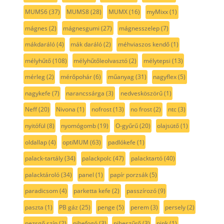
MUMS6
(37)
MUMS8
(28)
MUMX
(16)
myMixx
(1)
mágnes
(2)
mágnesgumi
(27)
mágnesszelep
(7)
mákdaráló
(4)
mák daráló
(2)
méhviaszos kendő
(1)
mélyhűtő
(108)
mélyhűtőleolvasztó
(2)
mélytepsi
(13)
mérleg
(2)
mérőpohár
(6)
műanyag
(31)
nagyflex
(5)
nagykefe
(7)
narancssárga
(3)
nedvesköszörű
(1)
Neff
(20)
Nivona
(1)
nofrost
(13)
no frost
(2)
ntc
(3)
nyitófül
(8)
nyomógomb
(19)
O-gyűrű
(20)
olajsütő
(1)
oldallap
(4)
optiMUM
(63)
padlókefe
(1)
palack-tartály
(34)
palackpolc
(47)
palacktartó
(40)
palacktároló
(34)
panel
(1)
papír porzsák
(5)
paradicsom
(4)
parketta kefe
(2)
passzírozó
(9)
paszta
(1)
PB gáz
(25)
penge
(5)
perem
(3)
persely
(2)
pezsgő szín
(2)
pihefogó
(3)
piheszűrő
(3)
pink
(1)