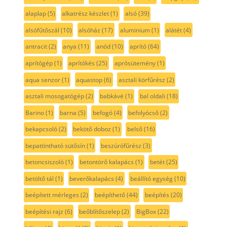
alaplap
(5)
alkatrész készlet
(1)
alsó
(39)
alsófűtőszál
(10)
alsóház
(17)
aluminium
(1)
alátét
(4)
antracit
(2)
anya
(11)
anód
(10)
aprító
(64)
aprítógép
(1)
aprítókés
(25)
aprósütemény
(1)
aqua senzor
(1)
aquastop
(6)
asztali körfűrész
(2)
asztali mosogatógép
(2)
babkávé
(1)
bal oldali
(18)
Barino
(1)
barna
(5)
befogó
(4)
befolyócső
(2)
bekapcsoló
(2)
bekötő doboz
(1)
belső
(16)
bepattintható sütősín
(1)
beszúrófűrész
(3)
betoncsiszoló
(1)
betontörő kalapács
(1)
betét
(25)
betöltő tál
(1)
beverőkalapács
(4)
beállító egység
(10)
beépített mérleges
(2)
beépíthető
(44)
beépítés
(20)
beépítési rajz
(6)
beőblítőszelep
(2)
BigBox
(22)