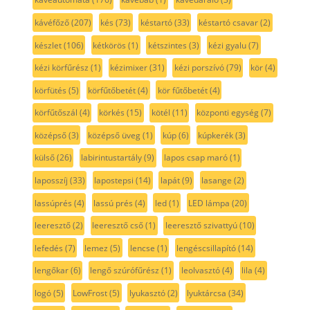
kávéfőző
(207)
kés
(73)
késtartó
(33)
késtartó csavar
(2)
készlet
(106)
kétkörös
(1)
kétszintes
(3)
kézi gyalu
(7)
kézi körfűrész
(1)
kézimixer
(31)
kézi porszívó
(79)
kör
(4)
körfütés
(5)
körfűtőbetét
(4)
kör fűtőbetét
(4)
körfűtőszál
(4)
körkés
(15)
kötél
(11)
központi egység
(7)
középső
(3)
középső üveg
(1)
kúp
(6)
kúpkerék
(3)
külső
(26)
labirintustartály
(9)
lapos csap maró
(1)
laposszíj
(33)
lapostepsi
(14)
lapát
(9)
lasange
(2)
lassúprés
(4)
lassú prés
(4)
led
(1)
LED lámpa
(20)
leeresztő
(2)
leeresztő cső
(1)
leeresztő szivattyú
(10)
lefedés
(7)
lemez
(5)
lencse
(1)
lengéscsillapító
(14)
lengőkar
(6)
lengő szúrófűrész
(1)
leolvasztó
(4)
lila
(4)
logó
(5)
LowFrost
(5)
lyukasztó
(2)
lyuktárcsa
(34)