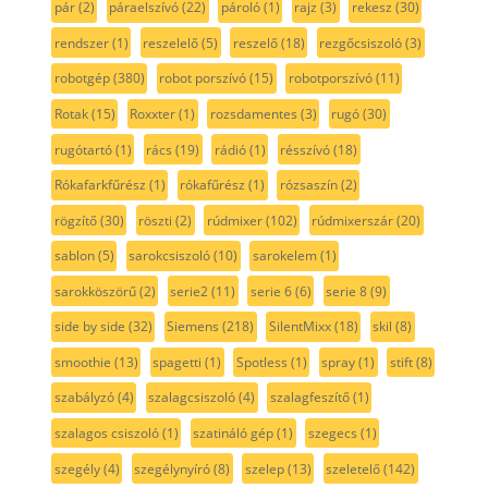
pár
(2)
páraelszívó
(22)
pároló
(1)
rajz
(3)
rekesz
(30)
rendszer
(1)
reszelelő
(5)
reszelő
(18)
rezgőcsiszoló
(3)
robotgép
(380)
robot porszívó
(15)
robotporszívó
(11)
Rotak
(15)
Roxxter
(1)
rozsdamentes
(3)
rugó
(30)
rugótartó
(1)
rács
(19)
rádió
(1)
résszívó
(18)
Rókafarkfűrész
(1)
rókafűrész
(1)
rózsaszín
(2)
rögzítő
(30)
röszti
(2)
rúdmixer
(102)
rúdmixerszár
(20)
sablon
(5)
sarokcsiszoló
(10)
sarokelem
(1)
sarokköszörű
(2)
serie2
(11)
serie 6
(6)
serie 8
(9)
side by side
(32)
Siemens
(218)
SilentMixx
(18)
skil
(8)
smoothie
(13)
spagetti
(1)
Spotless
(1)
spray
(1)
stift
(8)
szabályzó
(4)
szalagcsiszoló
(4)
szalagfeszítő
(1)
szalagos csiszoló
(1)
szatináló gép
(1)
szegecs
(1)
szegély
(4)
szegélynyíró
(8)
szelep
(13)
szeletelő
(142)