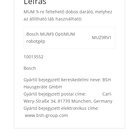
Leírás
MUM 9-re feltehető dobos daráló, melyhez
az állítható láb használható:
Bosch MUM9 OptiMUM
MUZ9RV1
robotgép
10013552
Bosch
Gyártó bejegyzett kereskedelmi neve: BSH
Hausgeräte GmbH
Gyártó bejegyzett postai címe: Carl-
Wery-Straße 34, 81739 München, Germany
Gyártó bejegyzett elektronikus címe:
www.bsh-group.com