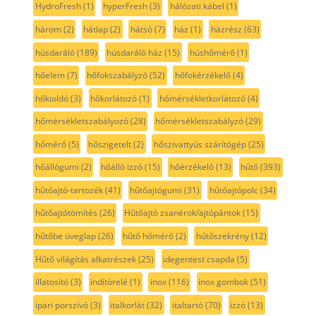
HydroFresh
(1)
hyperFresh
(3)
hálózati kábel
(1)
három
(2)
hátlap
(2)
hátsó
(7)
ház
(1)
házrész
(63)
húsdaráló
(189)
húsdaráló ház
(15)
húshőmérő
(1)
hőelem
(7)
hőfokszabályzó
(52)
hőfokérzékelő
(4)
hőkioldó
(3)
hőkorlátozó
(1)
hőmérsékletkorlátozó
(4)
hőmérsékletszabályozó
(28)
hőmérsékletszabályzó
(29)
hőmérő
(5)
hőszigetelt
(2)
hőszivattyús szárítógép
(25)
hőállógumi
(2)
hőálló izzó
(15)
hőérzékelő
(13)
hűtő
(393)
hűtőajtó-tartozék
(41)
hűtőajtógumi
(31)
hűtőajtópolc
(34)
hűtőajtótömítés
(26)
Hűtőajtó zsanérok/ajtópántok
(15)
hűtőbe üveglap
(26)
hűtő hőmérő
(2)
hűtőszekrény
(12)
Hűtő világítás alkatrészek
(25)
idegentest csapda
(5)
illatosító
(3)
indítórelé
(1)
inox
(116)
inox gombok
(51)
ipari porszívó
(3)
italkorlát
(32)
italtartó
(70)
izzó
(13)