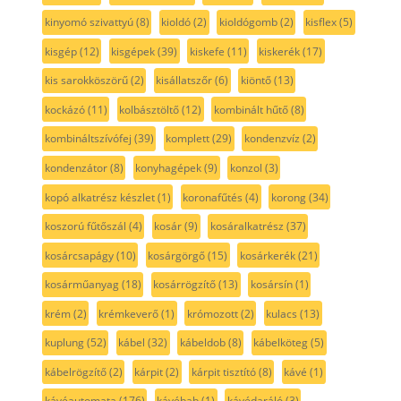
kinyomó szivattyú
(8)
kioldó
(2)
kioldógomb
(2)
kisflex
(5)
kisgép
(12)
kisgépek
(39)
kiskefe
(11)
kiskerék
(17)
kis sarokköszörű
(2)
kisállatszőr
(6)
kiöntő
(13)
kockázó
(11)
kolbásztöltő
(12)
kombinált hűtő
(8)
kombináltszívófej
(39)
komplett
(29)
kondenzvíz
(2)
kondenzátor
(8)
konyhagépek
(9)
konzol
(3)
kopó alkatrész készlet
(1)
koronafűtés
(4)
korong
(34)
koszorú fűtőszál
(4)
kosár
(9)
kosáralkatrész
(37)
kosárcsapágy
(10)
kosárgörgő
(15)
kosárkerék
(21)
kosárműanyag
(18)
kosárrögzítő
(13)
kosársín
(1)
krém
(2)
krémkeverő
(1)
krómozott
(2)
kulacs
(13)
kuplung
(52)
kábel
(32)
kábeldob
(8)
kábelköteg
(5)
kábelrögzítő
(2)
kárpit
(2)
kárpit tisztító
(8)
kávé
(1)
kávéautomata
(176)
kávébab
(1)
kávédaráló
(3)