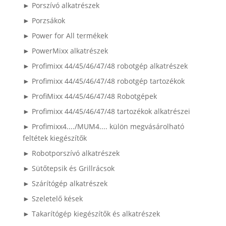
► Porszívó alkatrészek
► Porzsákok
► Power for All termékek
► PowerMixx alkatrészek
► Profimixx 44/45/46/47/48 robotgép alkatrészek
► Profimixx 44/45/46/47/48 robotgép tartozékok
► ProfiMixx 44/45/46/47/48 Robotgépek
► Profimixx 44/45/46/47/48 tartozékok alkatrészei
► Profimixx4..../MUM4.... külön megvásárolható
feltétek kiegészítők
► Robotporszívó alkatrészek
► Sütőtepsik és Grillrácsok
► Szárítógép alkatrészek
► Szeletelő kések
► Takarítógép kiegészítők és alkatrészek