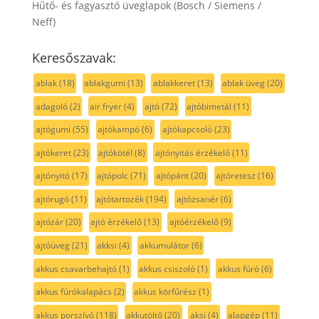
Hűtő- és fagyasztó üveglapok (Bosch / Siemens /
Neff)
Keresőszavak:
ablak
(18)
ablakgumi
(13)
ablakkeret
(13)
ablak üveg
(20)
adagoló
(2)
air fryer
(4)
ajtó
(72)
ajtóbimetál
(11)
ajtógumi
(55)
ajtókampó
(6)
ajtókapcsoló
(23)
ajtókeret
(23)
ajtókötél
(8)
ajtónyitás érzékelő
(11)
ajtónyitó
(17)
ajtópolc
(71)
ajtópánt
(20)
ajtóretesz
(16)
ajtórugó
(11)
ajtótartozék
(194)
ajtózsanér
(6)
ajtózár
(20)
ajtó érzékelő
(13)
ajtóérzékelő
(9)
ajtóüveg
(21)
akksi
(4)
akkumulátor
(6)
akkus csavarbehajtó
(1)
akkus csiszoló
(1)
akkus fúró
(6)
akkus fúrókalapács
(2)
akkus körfűrész
(1)
akkus porszívó
(118)
akkutöltő
(20)
aksi
(4)
alapgép
(11)