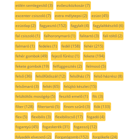
etilén semlegesítő
(3)
evőeszközkosár
(7)
excenter csiszoló
(7)
extra mélytepsi
(2)
ezüst
(45)
ezüstlap
(2)
fagyasztó
(152)
fagylalt
(4)
fagylaltkészítő
(6)
fal csiszoló
(1)
falhoronymaró
(1)
falitartó
(3)
fali töltő
(2)
falmaró
(1)
fedeles
(1)
fedél
(158)
fehér
(215)
fehér gombok
(49)
fejező fűrész
(1)
fekete
(194)
fekete gombok
(19)
felfüggesztés
(2)
felmosó
(5)
felső
(36)
felsőfűtőszál
(12)
felsőház
(7)
felső házrész
(8)
felsőmaró
(3)
feltét
(65)
felújító készlet
(15)
felültöltős mosógép
(5)
feszítő emelő
(1)
filc
(3)
filter
(128)
filtertartó
(5)
finom szűrő
(3)
fiók
(133)
flex
(5)
flexibilis
(3)
flexibiliscső
(17)
fogadó
(4)
fogantyú
(45)
fogaskerék
(31)
fogasszíj
(12)
folyadék elvezető
(2)
Forgatógomb
(152)
forgókefe
(24)