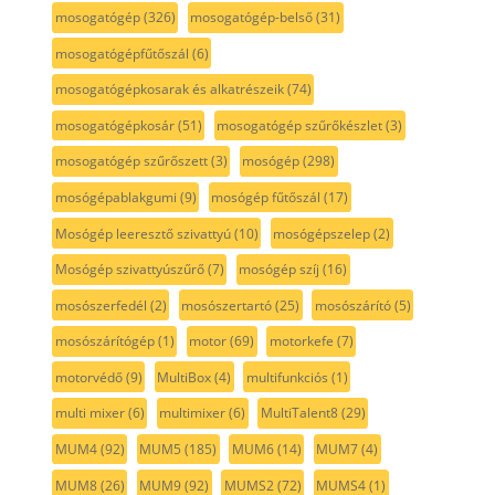
mosogatógép
(326)
mosogatógép-belső
(31)
mosogatógépfűtőszál
(6)
mosogatógépkosarak és alkatrészeik
(74)
mosogatógépkosár
(51)
mosogatógép szűrőkészlet
(3)
mosogatógép szűrőszett
(3)
mosógép
(298)
mosógépablakgumi
(9)
mosógép fűtőszál
(17)
Mosógép leeresztő szivattyú
(10)
mosógépszelep
(2)
Mosógép szivattyúszűrő
(7)
mosógép szíj
(16)
mosószerfedél
(2)
mosószertartó
(25)
mosószárító
(5)
mosószárítógép
(1)
motor
(69)
motorkefe
(7)
motorvédő
(9)
MultiBox
(4)
multifunkciós
(1)
multi mixer
(6)
multimixer
(6)
MultiTalent8
(29)
MUM4
(92)
MUM5
(185)
MUM6
(14)
MUM7
(4)
MUM8
(26)
MUM9
(92)
MUMS2
(72)
MUMS4
(1)