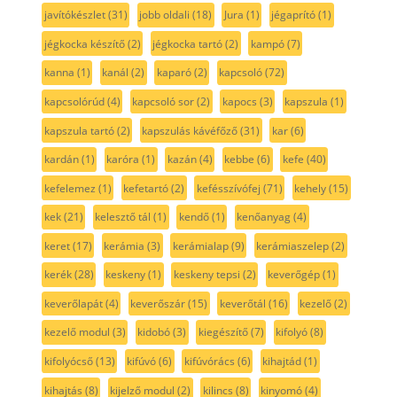
javítókészlet
(31)
jobb oldali
(18)
Jura
(1)
jégaprító
(1)
jégkocka készítő
(2)
jégkocka tartó
(2)
kampó
(7)
kanna
(1)
kanál
(2)
kaparó
(2)
kapcsoló
(72)
kapcsolórúd
(4)
kapcsoló sor
(2)
kapocs
(3)
kapszula
(1)
kapszula tartó
(2)
kapszulás kávéfőző
(31)
kar
(6)
kardán
(1)
karóra
(1)
kazán
(4)
kebbe
(6)
kefe
(40)
kefelemez
(1)
kefetartó
(2)
kefésszívófej
(71)
kehely
(15)
kek
(21)
kelesztő tál
(1)
kendő
(1)
kenőanyag
(4)
keret
(17)
kerámia
(3)
kerámialap
(9)
kerámiaszelep
(2)
kerék
(28)
keskeny
(1)
keskeny tepsi
(2)
keverőgép
(1)
keverőlapát
(4)
keverőszár
(15)
keverőtál
(16)
kezelő
(2)
kezelő modul
(3)
kidobó
(3)
kiegészítő
(7)
kifolyó
(8)
kifolyócső
(13)
kifúvó
(6)
kifúvórács
(6)
kihajtád
(1)
kihajtás
(8)
kijelző modul
(2)
kilincs
(8)
kinyomó
(4)