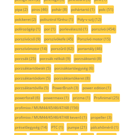
pipa
(2)
piros
(46)
pohár
(8)
pohártartó
(1)
polc
(51)
polckeret
(2)
polisztirol fűrész
(1)
Poly-v szíj
(12)
polírozógép
(1)
por
(1)
porleválasztó
(1)
porszívó
(454)
porszívócső
(9)
porszívókefe
(45)
Porszívó motor
(15)
porszívómotor
(14)
porszűrő
(62)
portartály
(46)
porzsák
(25)
porzsák nélküli
(9)
porzsáktartó
(8)
porzsáktartóbetét
(5)
porzsáktartóegység
(6)
porzsáktartóidom
(5)
porzsáktartókeret
(8)
porzsáktartóvilla
(5)
PowerBrush
(3)
power edition
(1)
powerforall
(6)
powermaxx
(1)
prizma
(1)
ProAnimal
(25)
profimixx / MUM44/45/46/47/48
(156)
profimixx / MUM44/45/46/47/48 keverő
(1)
propeller
(3)
préselőegység
(14)
PTC
(1)
pumpa
(21)
pálcahőmérő
(1)