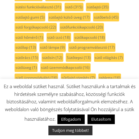
sütési funkcióválasztó
(31)
sütő
(315)
sütőajtó
(35)
sütőajtó gumi
(5)
sütőajtó külső üveg
(17)
sütőbelső
(45)
sütő forgókapcsoló
(22)
sütőfunkciókapcsoló
(20)
sütő hőmérő
(1)
sütő izzó
(18)
sütőkapcsoló
(18)
sütőlap
(13)
sütő lámpa
(9)
sütő programválasztó
(17)
sütőrács
(15)
sütősín
(12)
Sütőtepsi
(13)
sütő világítás
(7)
sütőüveg
(1)
sütő üzemmódkapcsoló
(16)
sütő üzemmódváltó
(16)
sűtőajtó tömítés
(7)
tabletta
(16)
Ez a weboldal sütiket használ. Sütiket használunk a tartalmak és
takarítógép
(66)
takaró
(3)
takarólemez
(2)
talp
(1)
hirdetések személyre szabásához, közösségi funkciók
tartozéktáska
(2)
tartály
(82)
tartó
(16)
tassimo
(41)
biztosításához, valamint weboldalforgalmunk elemzéséhez. A
TastyMoments
(3)
teafőző
(1)
tejcső
(5)
tejhabosító
(8)
weboldalon való böngészés folytatásával Ön hozzájárul a sütik
tejtartó
(8)
tekercs
(2)
tekercsfedél
(1)
teleszkópcső
(9)
használatához.
Elfogadom
Elutasítom
teleszkópos sütősín
(12)
teljesítmény szabályzó
(1)
Tudjon meg többet!
tengely
(17)
tepsi
(35)
tepsi fedél
(3)
tepsitartó
(4)