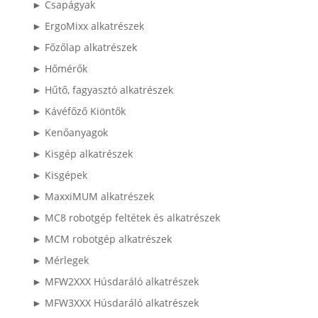
► Csapágyak
► ErgoMixx alkatrészek
► Főzőlap alkatrészek
► Hőmérők
► Hűtő, fagyasztó alkatrészek
► Kávéfőző Kiöntők
► Kenőanyagok
► Kisgép alkatrészek
► Kisgépek
► MaxxiMUM alkatrészek
► MC8 robotgép feltétek és alkatrészek
► MCM robotgép alkatrészek
► Mérlegek
► MFW2XXX Húsdaráló alkatrészek
► MFW3XXX Húsdaráló alkatrészek