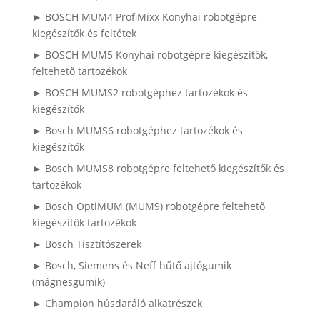
► BOSCH MUM4 ProfiMixx Konyhai robotgépre
kiegészítők és feltétek
► BOSCH MUM5 Konyhai robotgépre kiegészítők,
feltehető tartozékok
► BOSCH MUMS2 robotgéphez tartozékok és
kiegészítők
► Bosch MUMS6 robotgéphez tartozékok és
kiegészítők
► Bosch MUMS8 robotgépre feltehető kiegészítők és
tartozékok
► Bosch OptiMUM (MUM9) robotgépre feltehető
kiegészítők tartozékok
► Bosch Tisztítószerek
► Bosch, Siemens és Neff hűtő ajtógumik
(mágnesgumik)
► Champion húsdaráló alkatrészek