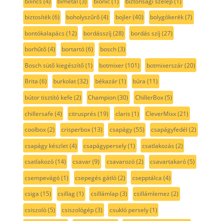
bilincs
(4)
bimetál
(3)
bionic
(1)
biztonsági szelep
(1)
biztosíték
(6)
boholyszűrő
(4)
bojler
(40)
bolygókerék
(7)
bontókalapács
(12)
bordásszíj
(28)
bordás szíj
(27)
borhűtő
(4)
bortartó
(6)
bosch
(3)
Bosch sütő kiegészítő
(1)
botmixer
(101)
botmixerszár
(20)
Brita
(6)
burkolat
(32)
békazár
(1)
búra
(11)
bútor tisztító kefe
(2)
Champion
(30)
ChillerBox
(5)
chillersafe
(4)
citrusprés
(19)
claris
(1)
CleverMixx
(21)
coolbox
(2)
crisperbox
(13)
csapágy
(55)
csapágyfedél
(2)
csapágy készlet
(4)
csapágypersely
(1)
csatlakozás
(2)
csatlakozó
(14)
csavar
(9)
csavarozó
(2)
csavartakaró
(5)
csempevágó
(1)
csepegés gátló
(2)
csepptálca
(4)
csiga
(15)
csillag
(1)
csillámlap
(3)
csillámlemez
(2)
csiszoló
(5)
csiszológép
(3)
csukló persely
(1)