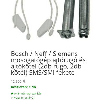
Bosch / Neff / Siemens
mosogatógép ajtórugó és
ajtókötél (2db rugó, 2db
kötél) SMS/SMI fekete
12.600
Ft
Készleten: 1 db
🚚 Akár másnapi szállítás
✅ Magyar raktárról