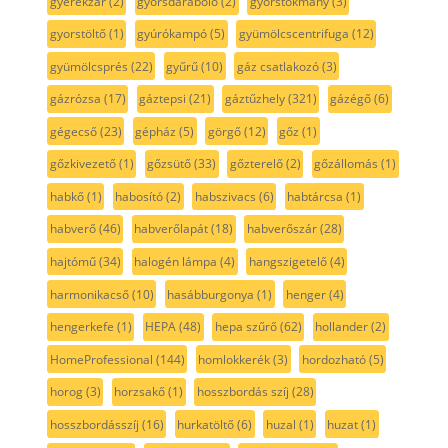
gyerekzár
(2)
gyorsdaraboló
(2)
gyorstokmány
(3)
gyorstöltő
(1)
gyúrókampó
(5)
gyümölcscentrifuga
(12)
gyümölcsprés
(22)
gyűrű
(10)
gáz csatlakozó
(3)
gázrózsa
(17)
gáztepsi
(21)
gáztűzhely
(321)
gázégő
(6)
gégecső
(23)
gépház
(5)
görgő
(12)
gőz
(1)
gőzkivezető
(1)
gőzsütő
(33)
gőzterelő
(2)
gőzállomás
(1)
habkő
(1)
habosító
(2)
habszivacs
(6)
habtárcsa
(1)
habverő
(46)
habverőlapát
(18)
habverőszár
(28)
hajtómű
(34)
halogén lámpa
(4)
hangszigetelő
(4)
harmonikacső
(10)
hasábburgonya
(1)
henger
(4)
hengerkefe
(1)
HEPA
(48)
hepa szűrő
(62)
hollander
(2)
HomeProfessional
(144)
homlokkerék
(3)
hordozható
(5)
horog
(3)
horzsakő
(1)
hosszbordás szíj
(28)
hosszbordásszíj
(16)
hurkatöltő
(6)
huzal
(1)
huzat
(1)