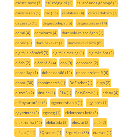
csésze tartó
(7)
csúszógyűrű
(1)
csúszósines gérvágó
(3)
csúszószán
(1)
cső
(36)
csőbilincs
(4)
csőcsatlakozó
(3)
dagasztó
(13)
dagasztólapát
(5)
dagasztószár
(14)
damil
(4)
damiltartó
(4)
daraboló csiszológép
(1)
daráló
(8)
darálóskeksz
(1)
darálóskávéfőző
(89)
digitális hőmérő
(3)
digitális mérleg
(1)
digitális óra
(2)
dióda
(2)
diódaráló
(4)
dob
(9)
dobborda
(2)
dobcsillag
(1)
dobos daráló
(12)
dobos szeletelő
(6)
doboz
(30)
dobtámasztó
(1)
Dr.Fischer
(1)
dugó
(2)
díszcsík
(2)
díszléc
(1)
E14
(1)
EasyRotak
(1)
edény
(4)
edénytartórács
(6)
egyenecsiszoló
(1)
egykörös
(1)
egyszintes
(2)
egység
(1)
elektromos kefe
(3)
elektronika
(46)
elektróda
(3)
elosztó
(2)
első
(2)
előlap
(111)
EQ series
(1)
ErgoMixx
(33)
etazser
(1)