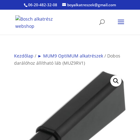
06-20-482-32-08
boyalkatreszek@gmail.com
Kezdőlap
/
► MUM9 OptiMUM alkatrészek
/ Dobos
darálóhoz állítható láb (MUZ9RV1)