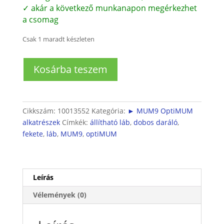
✓ akár a következő munkanapon megérkezhet
a csomag
Csak 1 maradt készleten
Dobos
Kosárba teszem
darálóhoz
állítható
láb
(MUZ9RV1)
Cikkszám:
10013552
Kategória:
► MUM9 OptiMUM
mennyiség
alkatrészek
Címkék:
állítható láb
,
dobos daráló
,
fekete
,
láb
,
MUM9
,
optiMUM
Leírás
Vélemények (0)