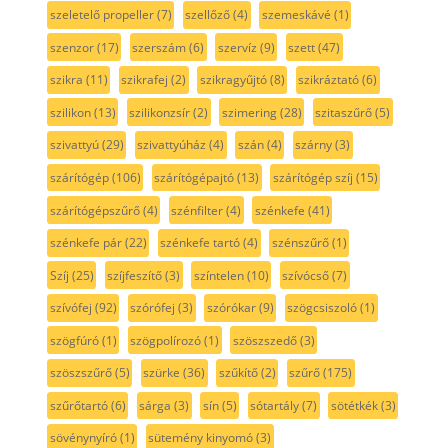
szeletelő propeller
(7)
szellőző
(4)
szemeskávé
(1)
szenzor
(17)
szerszám
(6)
szervíz
(9)
szett
(47)
szikra
(11)
szikrafej
(2)
szikragyűjtó
(8)
szikráztató
(6)
szilikon
(13)
szilikonzsír
(2)
szimering
(28)
szitaszűrő
(5)
szivattyú
(29)
szivattyúház
(4)
szán
(4)
szárny
(3)
szárítógép
(106)
szárítógépajtó
(13)
szárítógép szíj
(15)
szárítógépszűrő
(4)
szénfilter
(4)
szénkefe
(41)
szénkefe pár
(22)
szénkefe tartó
(4)
szénszűrő
(1)
Szíj
(25)
szíjfeszítő
(3)
színtelen
(10)
szívócső
(7)
szívófej
(92)
szórófej
(3)
szórókar
(9)
szögcsiszoló
(1)
szögfúró
(1)
szögpolírozó
(1)
szöszszedő
(3)
szöszszűrő
(5)
szürke
(36)
szűkítő
(2)
szűrő
(175)
szűrőtartó
(6)
sárga
(3)
sín
(5)
sótartály
(7)
sötétkék
(3)
sövénynyíró
(1)
sütemény kinyomó
(3)