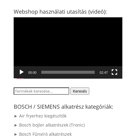
Webshop használati utasítás (videó):
Videólejátszó
00:00
02:47
Keresés
Keresés
a
következőre:
BOSCH / SIEMENS alkatrész kategóriák:
► Air fryerhez kiegészítők
► Bosch bojler alkatrészek (Tronic)
► Bosch Fűnyíró alkatrészek