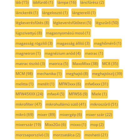
láb
(15)
lábfürdő
(1)
lámpa
(16)
láncfűrész
(2)
lánckerék
(1)
lángelosztó
(1)
lángterelő
(1)
légkeverésfűtés
(8)
légkeverésfűtőtest
(5)
légszűrő
(50)
lúgszivattyú
(8)
magasnyomású mosó
(1)
magasság rögzítő
(3)
magasság állító
(3)
maghőmérő
(1)
magnetron
(1)
magnézium anód
(4)
matrac
(1)
matrac tiszító
(3)
matrica
(5)
MaxoMixx
(38)
MC8
(35)
MCM
(98)
mechanika
(1)
meghajtó
(8)
meghajtószíj
(39)
melitta
(1)
metélt
(1)
MFW3xxx
(6)
mfw6xxx
(31)
MFW45XXX
(24)
mfws4
(5)
MFWS6
(9)
Miele
(1)
mikrofilter
(47)
mikrohullámú sütő
(41)
mikroszűrő
(51)
mikró
(69)
mixer
(89)
mixergép
(6)
mixer szár
(22)
mixerszár
(19)
Mixx2Go
(6)
mixxo
(1)
mop
(2)
morzsaporszívó
(3)
morzsatálca
(2)
mosható
(21)