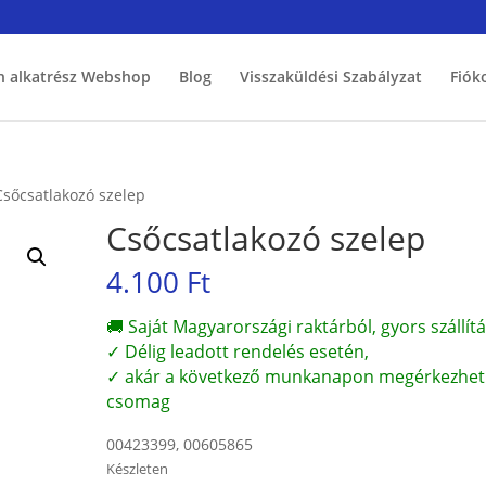
h alkatrész Webshop
Blog
Visszaküldési Szabályzat
Fiók
Csőcsatlakozó szelep
Csőcsatlakozó szelep
4.100
Ft
🚚 Saját Magyarországi raktárból, gyors szállítá
✓ Délig leadott rendelés esetén,
✓ akár a következő munkanapon megérkezhet
csomag
00423399, 00605865
Készleten