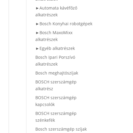
►Automata kávéfőző
alkatrészek
►Bosch Konyhai robotgépek
►Bosch MaxoMixx
alkatrészek
►Egyéb alkatrészek
Bosch Ipari Porszívó
alkatrészek
Bosch meghajtószíjak
BOSCH szerszámgép
alkatrész
BOSCH szerszámgép
kapcsolók
BOSCH szerszámgép
szénkefék
Bosch szerszámgép szíjak