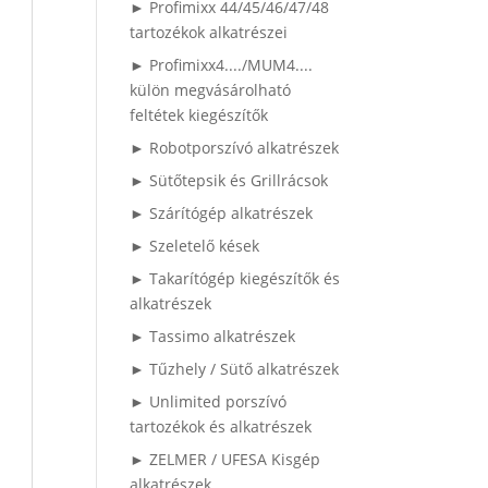
► Profimixx 44/45/46/47/48
tartozékok alkatrészei
► Profimixx4..../MUM4....
külön megvásárolható
feltétek kiegészítők
► Robotporszívó alkatrészek
► Sütőtepsik és Grillrácsok
► Szárítógép alkatrészek
► Szeletelő kések
► Takarítógép kiegészítők és
alkatrészek
► Tassimo alkatrészek
► Tűzhely / Sütő alkatrészek
► Unlimited porszívó
tartozékok és alkatrészek
► ZELMER / UFESA Kisgép
alkatrészek