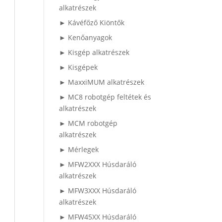
alkatrészek
► Kávéfőző Kiöntők
► Kenőanyagok
► Kisgép alkatrészek
► Kisgépek
► MaxxiMUM alkatrészek
► MC8 robotgép feltétek és
alkatrészek
► MCM robotgép
alkatrészek
► Mérlegek
► MFW2XXX Húsdaráló
alkatrészek
► MFW3XXX Húsdaráló
alkatrészek
► MFW45XX Húsdaráló