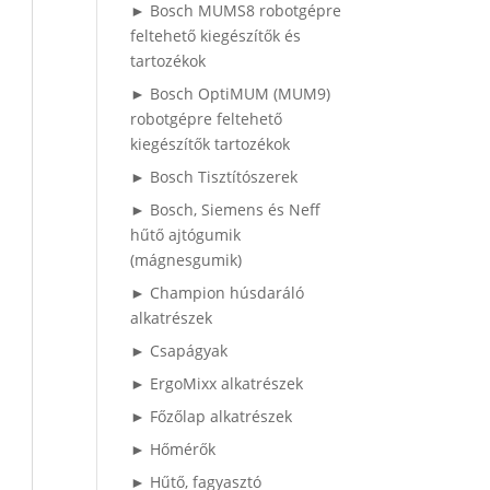
► Bosch MUMS8 robotgépre
feltehető kiegészítők és
tartozékok
► Bosch OptiMUM (MUM9)
robotgépre feltehető
kiegészítők tartozékok
► Bosch Tisztítószerek
► Bosch, Siemens és Neff
hűtő ajtógumik
(mágnesgumik)
► Champion húsdaráló
alkatrészek
► Csapágyak
► ErgoMixx alkatrészek
► Főzőlap alkatrészek
► Hőmérők
► Hűtő, fagyasztó