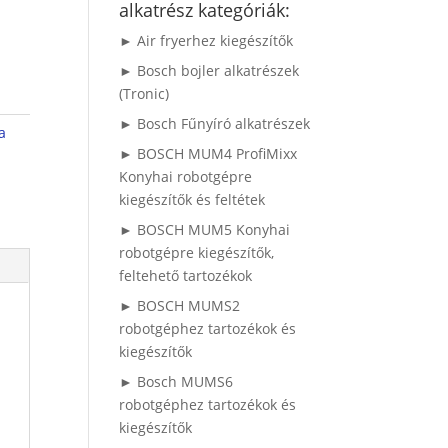
alkatrész kategóriák:
► Air fryerhez kiegészítők
► Bosch bojler alkatrészek
(Tronic)
► Bosch Fűnyíró alkatrészek
a
► BOSCH MUM4 ProfiMixx
Konyhai robotgépre
kiegészítők és feltétek
► BOSCH MUM5 Konyhai
robotgépre kiegészítők,
feltehető tartozékok
► BOSCH MUMS2
robotgéphez tartozékok és
kiegészítők
► Bosch MUMS6
robotgéphez tartozékok és
kiegészítők