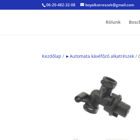
06-20-482-32-08
boyalkatreszek@gmail.com
Rólunk
Bosc
Kezdőlap
/
►Automata kávéfőző alkatrészek
/ 