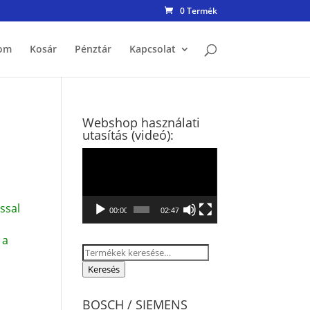
0 Termék
om
Kosár
Pénztár
Kapcsolat
Webshop használati
utasítás (videó):
Videólejátszó
ssal
00:00
02:47
 a
Keresés
a
Keresés
következőre:
BOSCH / SIEMENS