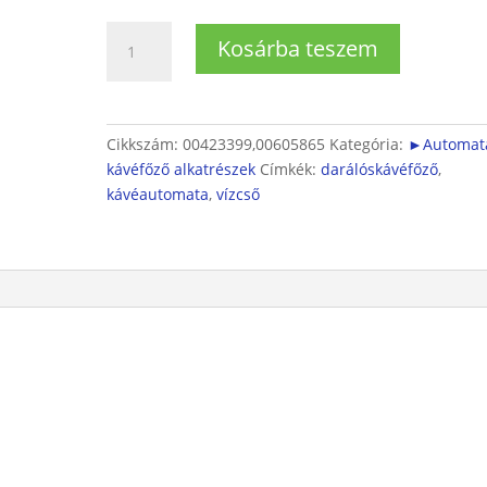
Csőcsatlakozó
Kosárba teszem
szelep
mennyiség
Cikkszám:
00423399,00605865
Kategória:
►Automat
kávéfőző alkatrészek
Címkék:
darálóskávéfőző
,
kávéautomata
,
vízcső