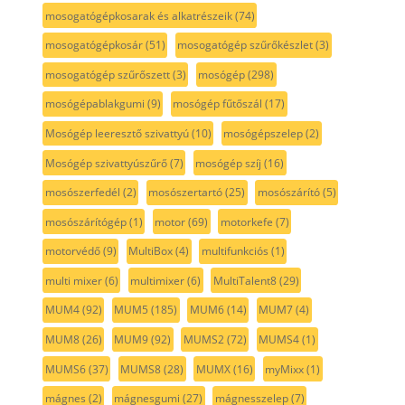
mosogatógépkosarak és alkatrészeik
(74)
mosogatógépkosár
(51)
mosogatógép szűrőkészlet
(3)
mosogatógép szűrőszett
(3)
mosógép
(298)
mosógépablakgumi
(9)
mosógép fűtőszál
(17)
Mosógép leeresztő szivattyú
(10)
mosógépszelep
(2)
Mosógép szivattyúszűrő
(7)
mosógép szíj
(16)
mosószerfedél
(2)
mosószertartó
(25)
mosószárító
(5)
mosószárítógép
(1)
motor
(69)
motorkefe
(7)
motorvédő
(9)
MultiBox
(4)
multifunkciós
(1)
multi mixer
(6)
multimixer
(6)
MultiTalent8
(29)
MUM4
(92)
MUM5
(185)
MUM6
(14)
MUM7
(4)
MUM8
(26)
MUM9
(92)
MUMS2
(72)
MUMS4
(1)
MUMS6
(37)
MUMS8
(28)
MUMX
(16)
myMixx
(1)
mágnes
(2)
mágnesgumi
(27)
mágnesszelep
(7)