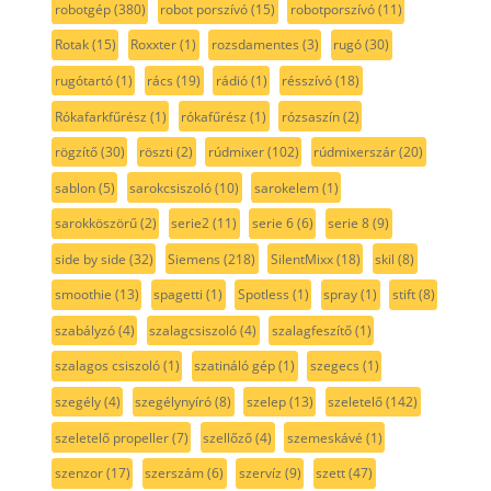
robotgép
(380)
robot porszívó
(15)
robotporszívó
(11)
Rotak
(15)
Roxxter
(1)
rozsdamentes
(3)
rugó
(30)
rugótartó
(1)
rács
(19)
rádió
(1)
résszívó
(18)
Rókafarkfűrész
(1)
rókafűrész
(1)
rózsaszín
(2)
rögzítő
(30)
röszti
(2)
rúdmixer
(102)
rúdmixerszár
(20)
sablon
(5)
sarokcsiszoló
(10)
sarokelem
(1)
sarokköszörű
(2)
serie2
(11)
serie 6
(6)
serie 8
(9)
side by side
(32)
Siemens
(218)
SilentMixx
(18)
skil
(8)
smoothie
(13)
spagetti
(1)
Spotless
(1)
spray
(1)
stift
(8)
szabályzó
(4)
szalagcsiszoló
(4)
szalagfeszítő
(1)
szalagos csiszoló
(1)
szatináló gép
(1)
szegecs
(1)
szegély
(4)
szegélynyíró
(8)
szelep
(13)
szeletelő
(142)
szeletelő propeller
(7)
szellőző
(4)
szemeskávé
(1)
szenzor
(17)
szerszám
(6)
szervíz
(9)
szett
(47)