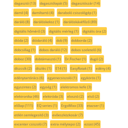
dagasztó
(13)
dagasztólapát
(5)
dagasztószár
(14)
damil
(4)
damiltartó
(4)
daraboló csiszológép
(1)
daráló
(8)
darálóskeksz
(1)
darálóskávéfőző
(89)
digitális hőmérő
(3)
digitális mérleg
(1)
digitális óra
(2)
dióda
(2)
diódaráló
(4)
dob
(9)
dobborda
(2)
dobcsillag
(1)
dobos daráló
(12)
dobos szeletelő
(6)
doboz
(30)
dobtámasztó
(1)
Dr.Fischer
(1)
dugó
(2)
díszcsík
(2)
díszléc
(1)
E14
(1)
EasyRotak
(1)
edény
(4)
edénytartórács
(6)
egyenecsiszoló
(1)
egykörös
(1)
egyszintes
(2)
egység
(1)
elektromos kefe
(3)
elektronika
(46)
elektróda
(3)
elosztó
(2)
első
(2)
előlap
(111)
EQ series
(1)
ErgoMixx
(33)
etazser
(1)
etilén semlegesítő
(3)
evőeszközkosár
(7)
excenter csiszoló
(7)
extra mélytepsi
(2)
ezüst
(45)