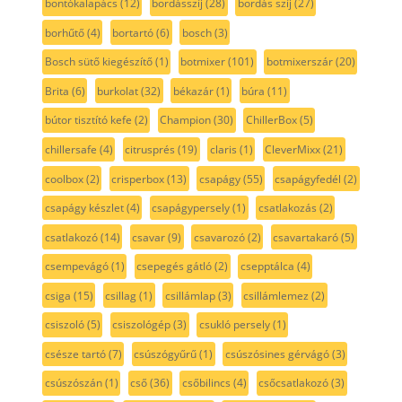
bontókalapács
(12)
bordásszíj
(28)
bordás szíj
(27)
borhűtő
(4)
bortartó
(6)
bosch
(3)
Bosch sütő kiegészítő
(1)
botmixer
(101)
botmixerszár
(20)
Brita
(6)
burkolat
(32)
békazár
(1)
búra
(11)
bútor tisztító kefe
(2)
Champion
(30)
ChillerBox
(5)
chillersafe
(4)
citrusprés
(19)
claris
(1)
CleverMixx
(21)
coolbox
(2)
crisperbox
(13)
csapágy
(55)
csapágyfedél
(2)
csapágy készlet
(4)
csapágypersely
(1)
csatlakozás
(2)
csatlakozó
(14)
csavar
(9)
csavarozó
(2)
csavartakaró
(5)
csempevágó
(1)
csepegés gátló
(2)
csepptálca
(4)
csiga
(15)
csillag
(1)
csillámlap
(3)
csillámlemez
(2)
csiszoló
(5)
csiszológép
(3)
csukló persely
(1)
csésze tartó
(7)
csúszógyűrű
(1)
csúszósines gérvágó
(3)
csúszószán
(1)
cső
(36)
csőbilincs
(4)
csőcsatlakozó
(3)