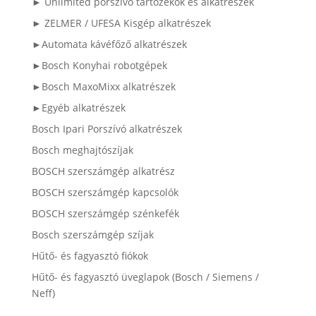
► Unlimited porszívó tartozékok és alkatrészek
► ZELMER / UFESA Kisgép alkatrészek
►Automata kávéfőző alkatrészek
►Bosch Konyhai robotgépek
►Bosch MaxoMixx alkatrészek
►Egyéb alkatrészek
Bosch Ipari Porszívó alkatrészek
Bosch meghajtószíjak
BOSCH szerszámgép alkatrész
BOSCH szerszámgép kapcsolók
BOSCH szerszámgép szénkefék
Bosch szerszámgép szíjak
Hűtő- és fagyasztó fiókok
Hűtő- és fagyasztó üveglapok (Bosch / Siemens /
Neff)