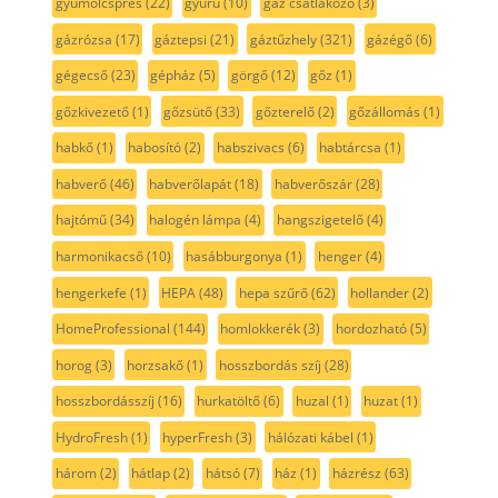
gyümölcsprés
(22)
gyűrű
(10)
gáz csatlakozó
(3)
gázrózsa
(17)
gáztepsi
(21)
gáztűzhely
(321)
gázégő
(6)
gégecső
(23)
gépház
(5)
görgő
(12)
gőz
(1)
gőzkivezető
(1)
gőzsütő
(33)
gőzterelő
(2)
gőzállomás
(1)
habkő
(1)
habosító
(2)
habszivacs
(6)
habtárcsa
(1)
habverő
(46)
habverőlapát
(18)
habverőszár
(28)
hajtómű
(34)
halogén lámpa
(4)
hangszigetelő
(4)
harmonikacső
(10)
hasábburgonya
(1)
henger
(4)
hengerkefe
(1)
HEPA
(48)
hepa szűrő
(62)
hollander
(2)
HomeProfessional
(144)
homlokkerék
(3)
hordozható
(5)
horog
(3)
horzsakő
(1)
hosszbordás szíj
(28)
hosszbordásszíj
(16)
hurkatöltő
(6)
huzal
(1)
huzat
(1)
HydroFresh
(1)
hyperFresh
(3)
hálózati kábel
(1)
három
(2)
hátlap
(2)
hátsó
(7)
ház
(1)
házrész
(63)