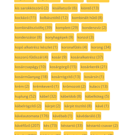
kis sarokköszörű
(2)
kisállatszőr
(6)
kiöntő
(13)
kockázó
(11)
kolbásztöltő
(12)
kombinált hűtő
(8)
kombináltszívófej
(39)
komplett
(29)
kondenzvíz
(2)
kondenzátor
(8)
konyhagépek
(9)
konzol
(3)
kopó alkatrész készlet
(1)
koronafűtés
(4)
korong
(34)
koszorú fűtőszál
(4)
kosár
(9)
kosáralkatrész
(37)
kosárcsapágy
(10)
kosárgörgő
(15)
kosárkerék
(21)
kosárműanyag
(18)
kosárrögzítő
(13)
kosársín
(1)
krém
(2)
krémkeverő
(1)
krómozott
(2)
kulacs
(13)
kuplung
(52)
kábel
(32)
kábeldob
(8)
kábelköteg
(5)
kábelrögzítő
(2)
kárpit
(2)
kárpit tisztító
(8)
kávé
(1)
kávéautomata
(176)
kávébab
(1)
kávédaráló
(3)
kávéfőző
(207)
kés
(73)
késtartó
(33)
késtartó csavar
(2)