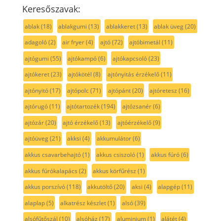
Keresőszavak:
ablak
(18)
ablakgumi
(13)
ablakkeret
(13)
ablak üveg
(20)
adagoló
(2)
air fryer
(4)
ajtó
(72)
ajtóbimetál
(11)
ajtógumi
(55)
ajtókampó
(6)
ajtókapcsoló
(23)
ajtókeret
(23)
ajtókötél
(8)
ajtónyitás érzékelő
(11)
ajtónyitó
(17)
ajtópolc
(71)
ajtópánt
(20)
ajtóretesz
(16)
ajtórugó
(11)
ajtótartozék
(194)
ajtózsanér
(6)
ajtózár
(20)
ajtó érzékelő
(13)
ajtóérzékelő
(9)
ajtóüveg
(21)
akksi
(4)
akkumulátor
(6)
akkus csavarbehajtó
(1)
akkus csiszoló
(1)
akkus fúró
(6)
akkus fúrókalapács
(2)
akkus körfűrész
(1)
akkus porszívó
(118)
akkutöltő
(20)
aksi
(4)
alapgép
(11)
alaplap
(5)
alkatrész készlet
(1)
alsó
(39)
alsófűtőszál
(10)
alsóház
(17)
aluminium
(1)
alátét
(4)