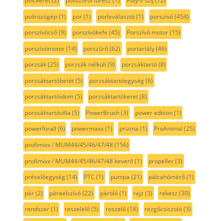
polckeret
(2)
polisztirol fűrész
(1)
Poly-v szíj
(12)
polírozógép
(1)
por
(1)
porleválasztó
(1)
porszívó
(454)
porszívócső
(9)
porszívókefe
(45)
Porszívó motor
(15)
porszívómotor
(14)
porszűrő
(62)
portartály
(46)
porzsák
(25)
porzsák nélküli
(9)
porzsáktartó
(8)
porzsáktartóbetét
(5)
porzsáktartóegység
(6)
porzsáktartóidom
(5)
porzsáktartókeret
(8)
porzsáktartóvilla
(5)
PowerBrush
(3)
power edition
(1)
powerforall
(6)
powermaxx
(1)
prizma
(1)
ProAnimal
(25)
profimixx / MUM44/45/46/47/48
(156)
profimixx / MUM44/45/46/47/48 keverő
(1)
propeller
(3)
préselőegység
(14)
PTC
(1)
pumpa
(21)
pálcahőmérő
(1)
pár
(2)
páraelszívó
(22)
pároló
(1)
rajz
(3)
rekesz
(30)
rendszer
(1)
reszelelő
(5)
reszelő
(18)
rezgőcsiszoló
(3)