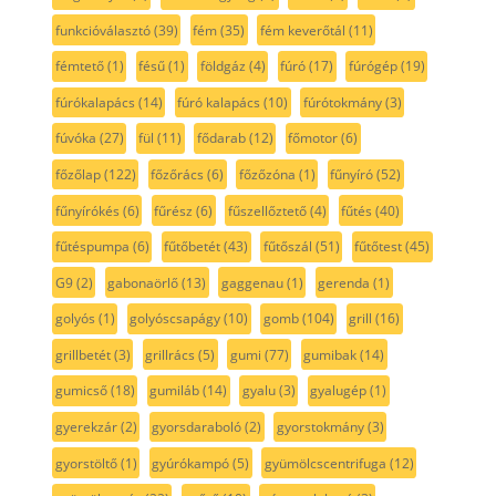
funkcióválasztó
(39)
fém
(35)
fém keverőtál
(11)
fémtető
(1)
fésű
(1)
földgáz
(4)
fúró
(17)
fúrógép
(19)
fúrókalapács
(14)
fúró kalapács
(10)
fúrótokmány
(3)
fúvóka
(27)
fül
(11)
fődarab
(12)
főmotor
(6)
főzőlap
(122)
főzőrács
(6)
főzőzóna
(1)
fűnyíró
(52)
fűnyírókés
(6)
fűrész
(6)
fűszellőztető
(4)
fűtés
(40)
fűtéspumpa
(6)
fűtőbetét
(43)
fűtőszál
(51)
fűtőtest
(45)
G9
(2)
gabonaörlő
(13)
gaggenau
(1)
gerenda
(1)
golyós
(1)
golyóscsapágy
(10)
gomb
(104)
grill
(16)
grillbetét
(3)
grillrács
(5)
gumi
(77)
gumibak
(14)
gumicső
(18)
gumiláb
(14)
gyalu
(3)
gyalugép
(1)
gyerekzár
(2)
gyorsdaraboló
(2)
gyorstokmány
(3)
gyorstöltő
(1)
gyúrókampó
(5)
gyümölcscentrifuga
(12)