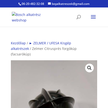
06-20-482-32-08
boyalkatreszek@gmail.com
Kezdőlap
/
► ZELMER / UFESA Kisgép
alkatrészek
/ Zelmer Citrusprés forgókúp
(facsarókúp)