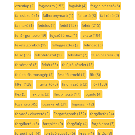
ezüstlap
(2)
fagyasztó
(152)
fagylalt
(4)
fagylaltkészítő
(6)
fal csiszoló
(1)
falhoronymaró
(1)
falitartó
(3)
fali töltő
(2)
falmaró
(1)
fedeles
(1)
fedél
(158)
fehér
(215)
fehér gombok
(49)
fejező fűrész
(1)
fekete
(194)
fekete gombok
(19)
felfüggesztés
(2)
felmosó
(5)
felső
(36)
felsőfűtőszál
(12)
felsőház
(7)
felső házrész
(8)
felsőmaró
(3)
feltét
(65)
felújító készlet
(15)
felültöltős mosógép
(5)
feszítő emelő
(1)
filc
(3)
filter
(128)
filtertartó
(5)
finom szűrő
(3)
fiók
(133)
flex
(5)
flexibilis
(3)
flexibiliscső
(17)
fogadó
(4)
fogantyú
(45)
fogaskerék
(31)
fogasszíj
(12)
folyadék elvezető
(2)
Forgatógomb
(152)
forgókefe
(24)
forgókerék
(6)
forgókés
(9)
forgókúp
(4)
forgólapát
(3)
forgótányér
(4)
forrázó egység
(6)
Fresh
(1)
fritőz
(3)