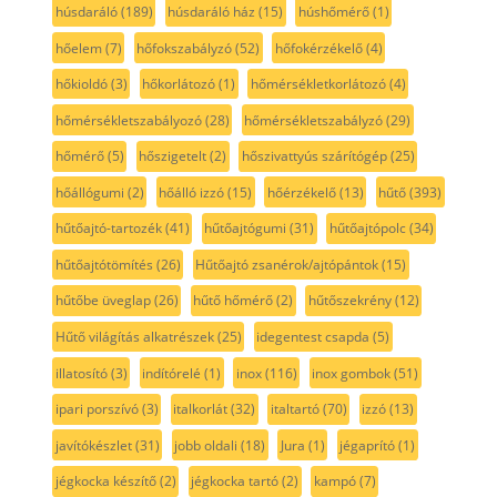
húsdaráló
(189)
húsdaráló ház
(15)
húshőmérő
(1)
hőelem
(7)
hőfokszabályzó
(52)
hőfokérzékelő
(4)
hőkioldó
(3)
hőkorlátozó
(1)
hőmérsékletkorlátozó
(4)
hőmérsékletszabályozó
(28)
hőmérsékletszabályzó
(29)
hőmérő
(5)
hőszigetelt
(2)
hőszivattyús szárítógép
(25)
hőállógumi
(2)
hőálló izzó
(15)
hőérzékelő
(13)
hűtő
(393)
hűtőajtó-tartozék
(41)
hűtőajtógumi
(31)
hűtőajtópolc
(34)
hűtőajtótömítés
(26)
Hűtőajtó zsanérok/ajtópántok
(15)
hűtőbe üveglap
(26)
hűtő hőmérő
(2)
hűtőszekrény
(12)
Hűtő világítás alkatrészek
(25)
idegentest csapda
(5)
illatosító
(3)
indítórelé
(1)
inox
(116)
inox gombok
(51)
ipari porszívó
(3)
italkorlát
(32)
italtartó
(70)
izzó
(13)
javítókészlet
(31)
jobb oldali
(18)
Jura
(1)
jégaprító
(1)
jégkocka készítő
(2)
jégkocka tartó
(2)
kampó
(7)