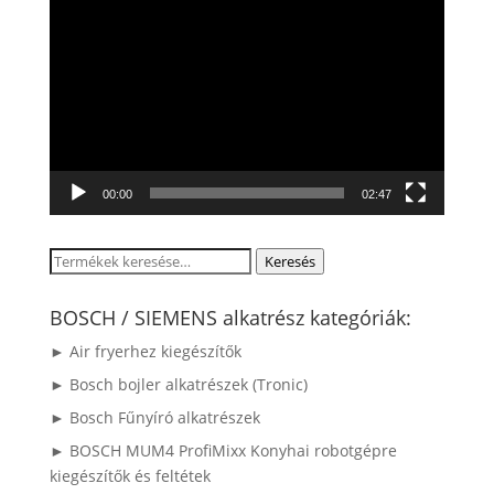
Videólejátszó
00:00
02:47
Keresés
Keresés
a
következőre:
BOSCH / SIEMENS alkatrész kategóriák:
► Air fryerhez kiegészítők
► Bosch bojler alkatrészek (Tronic)
► Bosch Fűnyíró alkatrészek
► BOSCH MUM4 ProfiMixx Konyhai robotgépre
kiegészítők és feltétek