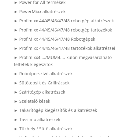
► Power for All termékek
► PowerMixx alkatrészek
► Profimixx 44/45/46/47/48 robotgép alkatrészek
► Profimixx 44/45/46/47/48 robotgép tartozékok
► ProfiMixx 44/45/46/47/48 Robotgépek
► Profimixx 44/45/46/47/48 tartozékok alkatrészei
► Profimixx4..../MUM4.... külön megvásárolható
feltétek kiegészítők
► Robotporszívó alkatrészek
► Sütőtepsik és Grillrácsok
► Szárítógép alkatrészek
► Szeletelő kések
► Takarítógép kiegészítők és alkatrészek
► Tassimo alkatrészek
► Tűzhely / Sütő alkatrészek