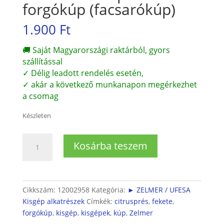
forgókúp (facsarókúp)
1.900
Ft
🚚 Saját Magyarországi raktárból, gyors
szállítással
✓ Délig leadott rendelés esetén,
✓ akár a következő munkanapon megérkezhet
a csomag
Készleten
Zelmer
Kosárba teszem
Citrusprés
forgókúp
(facsarókúp)
mennyiség
Cikkszám:
12002958
Kategória:
► ZELMER / UFESA
Kisgép alkatrészek
Címkék:
citrusprés
,
fekete
,
forgókúp
,
kisgép
,
kisgépek
,
kúp
,
Zelmer