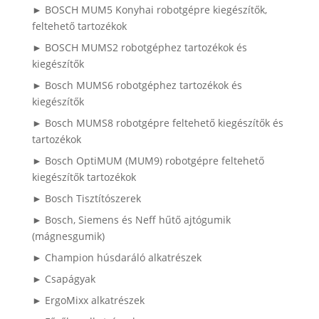
► BOSCH MUM5 Konyhai robotgépre kiegészítők,
feltehető tartozékok
► BOSCH MUMS2 robotgéphez tartozékok és
kiegészítők
► Bosch MUMS6 robotgéphez tartozékok és
kiegészítők
► Bosch MUMS8 robotgépre feltehető kiegészítők és
tartozékok
► Bosch OptiMUM (MUM9) robotgépre feltehető
kiegészítők tartozékok
► Bosch Tisztítószerek
► Bosch, Siemens és Neff hűtő ajtógumik
(mágnesgumik)
► Champion húsdaráló alkatrészek
► Csapágyak
► ErgoMixx alkatrészek