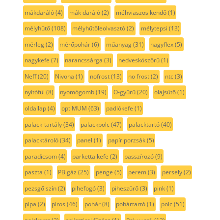
mákdaráló
(4)
mák daráló
(2)
méhviaszos kendő
(1)
mélyhűtő
(108)
mélyhűtőleolvasztó
(2)
mélytepsi
(13)
mérleg
(2)
mérőpohár
(6)
műanyag
(31)
nagyflex
(5)
nagykefe
(7)
narancssárga
(3)
nedvesköszörű
(1)
Neff
(20)
Nivona
(1)
nofrost
(13)
no frost
(2)
ntc
(3)
nyitófül
(8)
nyomógomb
(19)
O-gyűrű
(20)
olajsütő
(1)
oldallap
(4)
optiMUM
(63)
padlókefe
(1)
palack-tartály
(34)
palackpolc
(47)
palacktartó
(40)
palacktároló
(34)
panel
(1)
papír porzsák
(5)
paradicsom
(4)
parketta kefe
(2)
passzírozó
(9)
paszta
(1)
PB gáz
(25)
penge
(5)
perem
(3)
persely
(2)
pezsgő szín
(2)
pihefogó
(3)
piheszűrő
(3)
pink
(1)
pipa
(2)
piros
(46)
pohár
(8)
pohártartó
(1)
polc
(51)