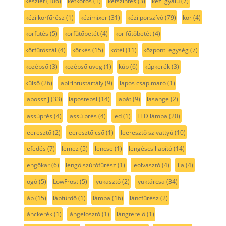
készlet
(106)
kétkörös
(1)
kétszintes
(3)
kézi gyalu
(7)
kézi körfűrész
(1)
kézimixer
(31)
kézi porszívó
(79)
kör
(4)
körfütés
(5)
körfűtőbetét
(4)
kör fűtőbetét
(4)
körfűtőszál
(4)
körkés
(15)
kötél
(11)
központi egység
(7)
középső
(3)
középső üveg
(1)
kúp
(6)
kúpkerék
(3)
külső
(26)
labirintustartály
(9)
lapos csap maró
(1)
laposszíj
(33)
lapostepsi
(14)
lapát
(9)
lasange
(2)
lassúprés
(4)
lassú prés
(4)
led
(1)
LED lámpa
(20)
leeresztő
(2)
leeresztő cső
(1)
leeresztő szivattyú
(10)
lefedés
(7)
lemez
(5)
lencse
(1)
lengéscsillapító
(14)
lengőkar
(6)
lengő szúrófűrész
(1)
leolvasztó
(4)
lila
(4)
logó
(5)
LowFrost
(5)
lyukasztó
(2)
lyuktárcsa
(34)
láb
(15)
lábfürdő
(1)
lámpa
(16)
láncfűrész
(2)
lánckerék
(1)
lángelosztó
(1)
lángterelő
(1)