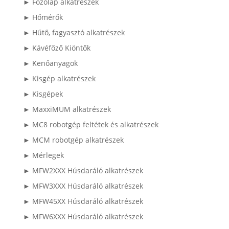
► Főzőlap alkatrészek
► Hőmérők
► Hűtő, fagyasztó alkatrészek
► Kávéfőző Kiöntők
► Kenőanyagok
► Kisgép alkatrészek
► Kisgépek
► MaxxiMUM alkatrészek
► MC8 robotgép feltétek és alkatrészek
► MCM robotgép alkatrészek
► Mérlegek
► MFW2XXX Húsdaráló alkatrészek
► MFW3XXX Húsdaráló alkatrészek
► MFW45XX Húsdaráló alkatrészek
► MFW6XXX Húsdaráló alkatrészek