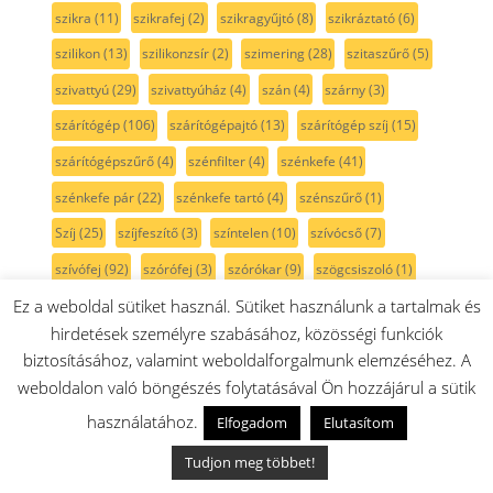
szikra
(11)
szikrafej
(2)
szikragyűjtó
(8)
szikráztató
(6)
szilikon
(13)
szilikonzsír
(2)
szimering
(28)
szitaszűrő
(5)
szivattyú
(29)
szivattyúház
(4)
szán
(4)
szárny
(3)
szárítógép
(106)
szárítógépajtó
(13)
szárítógép szíj
(15)
szárítógépszűrő
(4)
szénfilter
(4)
szénkefe
(41)
szénkefe pár
(22)
szénkefe tartó
(4)
szénszűrő
(1)
Szíj
(25)
szíjfeszítő
(3)
színtelen
(10)
szívócső
(7)
szívófej
(92)
szórófej
(3)
szórókar
(9)
szögcsiszoló
(1)
szögfúró
(1)
szögpolírozó
(1)
szöszszedő
(3)
Ez a weboldal sütiket használ. Sütiket használunk a tartalmak és
hirdetések személyre szabásához, közösségi funkciók
szöszszűrő
(5)
szürke
(36)
szűkítő
(2)
szűrő
(175)
biztosításához, valamint weboldalforgalmunk elemzéséhez. A
szűrőtartó
(6)
sárga
(3)
sín
(5)
sótartály
(7)
sötétkék
(3)
weboldalon való böngészés folytatásával Ön hozzájárul a sütik
sövénynyíró
(1)
sütemény kinyomó
(3)
használatához.
Elfogadom
Elutasítom
sütési funkcióválasztó
(31)
sütő
(315)
sütőajtó
(35)
Tudjon meg többet!
sütőajtó gumi
(5)
sütőajtó külső üveg
(17)
sütőbelső
(45)