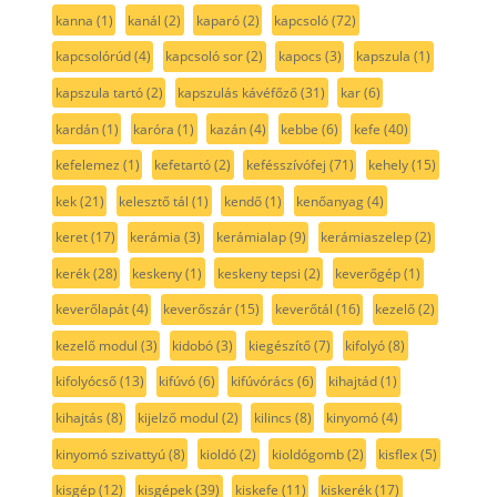
kanna
(1)
kanál
(2)
kaparó
(2)
kapcsoló
(72)
kapcsolórúd
(4)
kapcsoló sor
(2)
kapocs
(3)
kapszula
(1)
kapszula tartó
(2)
kapszulás kávéfőző
(31)
kar
(6)
kardán
(1)
karóra
(1)
kazán
(4)
kebbe
(6)
kefe
(40)
kefelemez
(1)
kefetartó
(2)
kefésszívófej
(71)
kehely
(15)
kek
(21)
kelesztő tál
(1)
kendő
(1)
kenőanyag
(4)
keret
(17)
kerámia
(3)
kerámialap
(9)
kerámiaszelep
(2)
kerék
(28)
keskeny
(1)
keskeny tepsi
(2)
keverőgép
(1)
keverőlapát
(4)
keverőszár
(15)
keverőtál
(16)
kezelő
(2)
kezelő modul
(3)
kidobó
(3)
kiegészítő
(7)
kifolyó
(8)
kifolyócső
(13)
kifúvó
(6)
kifúvórács
(6)
kihajtád
(1)
kihajtás
(8)
kijelző modul
(2)
kilincs
(8)
kinyomó
(4)
kinyomó szivattyú
(8)
kioldó
(2)
kioldógomb
(2)
kisflex
(5)
kisgép
(12)
kisgépek
(39)
kiskefe
(11)
kiskerék
(17)