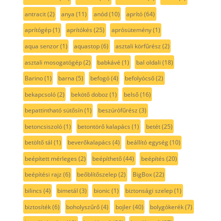
antracit
(2)
anya
(11)
anód
(10)
aprító
(64)
aprítógép
(1)
aprítókés
(25)
aprósütemény
(1)
aqua senzor
(1)
aquastop
(6)
asztali körfűrész
(2)
asztali mosogatógép
(2)
babkávé
(1)
bal oldali
(18)
Barino
(1)
barna
(5)
befogó
(4)
befolyócső
(2)
bekapcsoló
(2)
bekötő doboz
(1)
belső
(16)
bepattintható sütősín
(1)
beszúrófűrész
(3)
betoncsiszoló
(1)
betontörő kalapács
(1)
betét
(25)
betöltő tál
(1)
beverőkalapács
(4)
beállító egység
(10)
beépített mérleges
(2)
beépíthető
(44)
beépítés
(20)
beépítési rajz
(6)
beőblítőszelep
(2)
BigBox
(22)
bilincs
(4)
bimetál
(3)
bionic
(1)
biztonsági szelep
(1)
biztosíték
(6)
boholyszűrő
(4)
bojler
(40)
bolygókerék
(7)