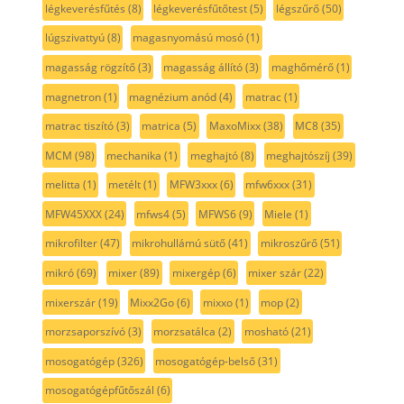
légkeverésfűtés
(8)
légkeverésfűtőtest
(5)
légszűrő
(50)
lúgszivattyú
(8)
magasnyomású mosó
(1)
magasság rögzítő
(3)
magasság állító
(3)
maghőmérő
(1)
magnetron
(1)
magnézium anód
(4)
matrac
(1)
matrac tiszító
(3)
matrica
(5)
MaxoMixx
(38)
MC8
(35)
MCM
(98)
mechanika
(1)
meghajtó
(8)
meghajtószíj
(39)
melitta
(1)
metélt
(1)
MFW3xxx
(6)
mfw6xxx
(31)
MFW45XXX
(24)
mfws4
(5)
MFWS6
(9)
Miele
(1)
mikrofilter
(47)
mikrohullámú sütő
(41)
mikroszűrő
(51)
mikró
(69)
mixer
(89)
mixergép
(6)
mixer szár
(22)
mixerszár
(19)
Mixx2Go
(6)
mixxo
(1)
mop
(2)
morzsaporszívó
(3)
morzsatálca
(2)
mosható
(21)
mosogatógép
(326)
mosogatógép-belső
(31)
mosogatógépfűtőszál
(6)