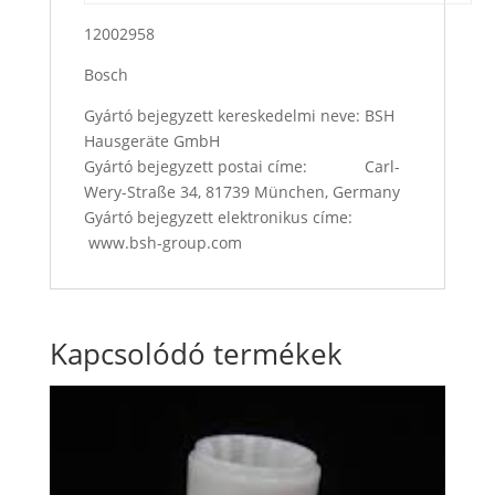
12002958
Bosch
Gyártó bejegyzett kereskedelmi neve: BSH
Hausgeräte GmbH
Gyártó bejegyzett postai címe: Carl-
Wery-Straße 34, 81739 München, Germany
Gyártó bejegyzett elektronikus címe:
www.bsh-group.com
Kapcsolódó termékek