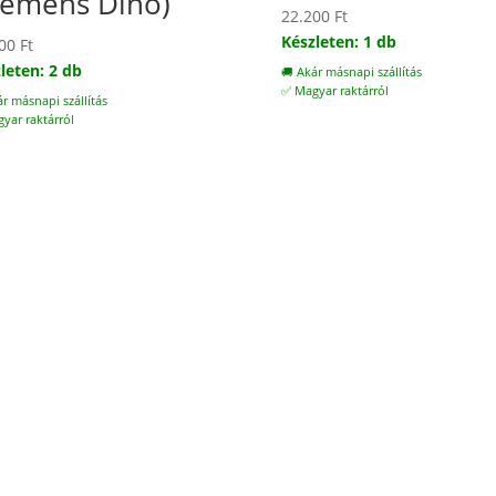
iemens Dino)
22.200
Ft
Készleten: 1 db
900
Ft
leten: 2 db
🚚 Akár másnapi szállítás
✅ Magyar raktárról
ár másnapi szállítás
yar raktárról