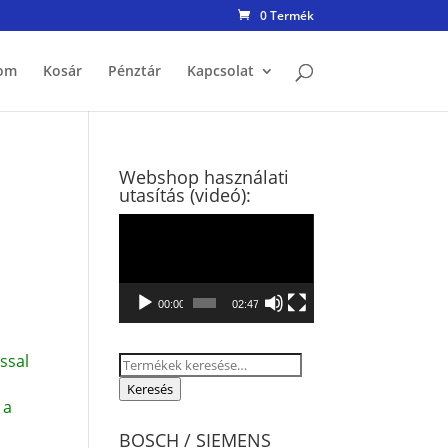
0 Termék
om
Kosár
Pénztár
Kapcsolat
Webshop használati
utasítás (videó):
Videólejátszó
00:00
02:47
ssal
Keresés
a
Keresés
 a
következőre:
BOSCH / SIEMENS