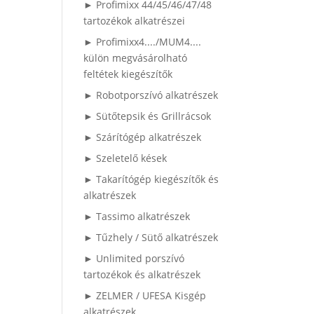
► Profimixx 44/45/46/47/48
tartozékok alkatrészei
► Profimixx4..../MUM4....
külön megvásárolható
feltétek kiegészítők
► Robotporszívó alkatrészek
► Sütőtepsik és Grillrácsok
► Szárítógép alkatrészek
► Szeletelő kések
► Takarítógép kiegészítők és
alkatrészek
► Tassimo alkatrészek
► Tűzhely / Sütő alkatrészek
► Unlimited porszívó
tartozékok és alkatrészek
► ZELMER / UFESA Kisgép
alkatrészek