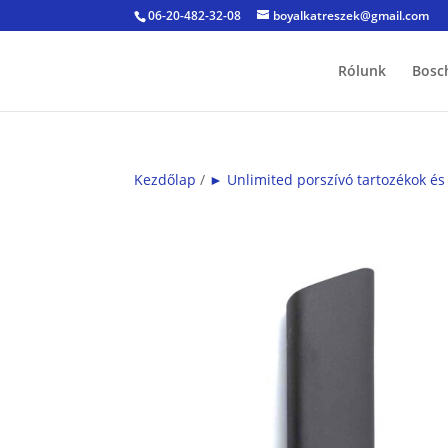
06-20-482-32-08
boyalkatreszek@gmail.com
Rólunk
Bosc
Kezdőlap
/
► Unlimited porszívó tartozékok és