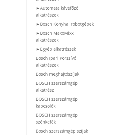
►Automata kávéfőző
alkatrészek
►Bosch Konyhai robotgépek
►Bosch MaxoMixx
alkatrészek
►Egyéb alkatrészek
Bosch Ipari Porszívó
alkatrészek
Bosch meghajtószíjak
BOSCH szerszámgép
alkatrész
BOSCH szerszámgép
kapcsolók
BOSCH szerszámgép
szénkefék
Bosch szerszámgép szíjak