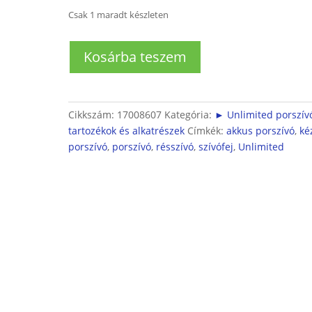
Csak 1 maradt készleten
Bosch
Kosárba teszem
Unlimited
10
porszívóhoz
résszívó-
Cikkszám:
17008607
Kategória:
► Unlimited porszív
toldalék
tartozékok és alkatrészek
Címkék:
akkus porszívó
,
ké
mennyiség
porszívó
,
porszívó
,
résszívó
,
szívófej
,
Unlimited