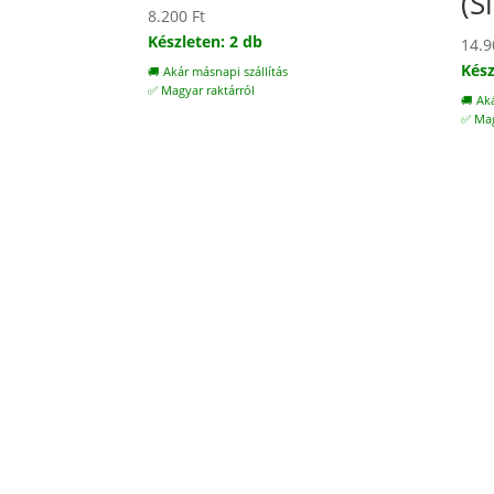
(S
8.200
Ft
Készleten: 2 db
14.
Kész
🚚 Akár másnapi szállítás
✅ Magyar raktárról
🚚 Ak
✅ Mag