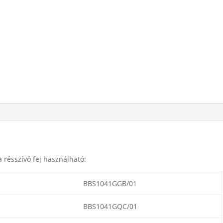
 résszívó fej használható:
BBS1041GGB/01
BBS1041GQC/01