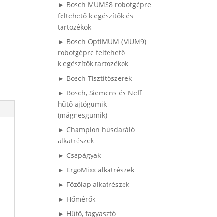
► Bosch MUMS8 robotgépre
feltehető kiegészítők és
tartozékok
► Bosch OptiMUM (MUM9)
robotgépre feltehető
kiegészítők tartozékok
► Bosch Tisztítószerek
► Bosch, Siemens és Neff
hűtő ajtógumik
(mágnesgumik)
► Champion húsdaráló
alkatrészek
► Csapágyak
► ErgoMixx alkatrészek
► Főzőlap alkatrészek
► Hőmérők
► Hűtő, fagyasztó