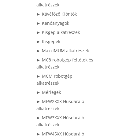
alkatrészek
► Kávéfőző Kiöntők
► Kenőanyagok
► Kisgép alkatrészek
► Kisgépek
► MaxxiMUM alkatrészek
► MC8 robotgép feltétek és
alkatrészek
► MCM robotgép
alkatrészek
► Mérlegek
► MFW2XXX Húsdaráló
alkatrészek
► MFW3XXX Húsdaráló
alkatrészek
► MFW45XX Húsdaráló