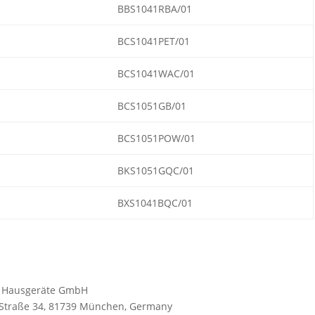
BBS1041RBA/01
BCS1041PET/01
BCS1041WAC/01
BCS1051GB/01
BCS1051POW/01
BKS1051GQC/01
BXS1041BQC/01
SH Hausgeräte GmbH
y-Straße 34, 81739 München, Germany