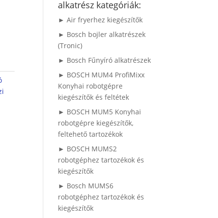
alkatrész kategóriák:
► Air fryerhez kiegészítők
► Bosch bojler alkatrészek
(Tronic)
► Bosch Fűnyíró alkatrészek
► BOSCH MUM4 ProfiMixx
ó
Konyhai robotgépre
zi
kiegészítők és feltétek
► BOSCH MUM5 Konyhai
robotgépre kiegészítők,
feltehető tartozékok
► BOSCH MUMS2
robotgéphez tartozékok és
kiegészítők
► Bosch MUMS6
robotgéphez tartozékok és
kiegészítők