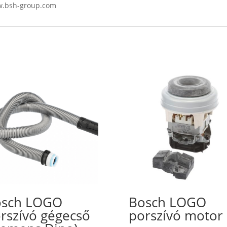
ww.bsh-group.com
osch LOGO
Bosch LOGO
rszívó gégecső
porszívó motor