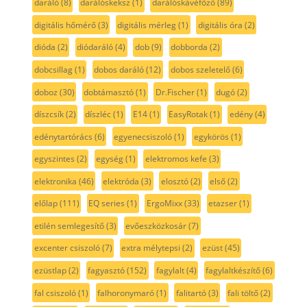
daráló
(8)
darálóskeksz
(1)
darálóskávéfőző
(89)
digitális hőmérő
(3)
digitális mérleg
(1)
digitális óra
(2)
dióda
(2)
diódaráló
(4)
dob
(9)
dobborda
(2)
dobcsillag
(1)
dobos daráló
(12)
dobos szeletelő
(6)
doboz
(30)
dobtámasztó
(1)
Dr.Fischer
(1)
dugó
(2)
díszcsík
(2)
díszléc
(1)
E14
(1)
EasyRotak
(1)
edény
(4)
edénytartórács
(6)
egyenecsiszoló
(1)
egykörös
(1)
egyszintes
(2)
egység
(1)
elektromos kefe
(3)
elektronika
(46)
elektróda
(3)
elosztó
(2)
első
(2)
előlap
(111)
EQ series
(1)
ErgoMixx
(33)
etazser
(1)
etilén semlegesítő
(3)
evőeszközkosár
(7)
excenter csiszoló
(7)
extra mélytepsi
(2)
ezüst
(45)
ezüstlap
(2)
fagyasztó
(152)
fagylalt
(4)
fagylaltkészítő
(6)
fal csiszoló
(1)
falhoronymaró
(1)
falitartó
(3)
fali töltő
(2)