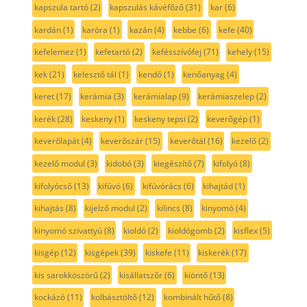
kapszula tartó
(2)
kapszulás kávéfőző
(31)
kar
(6)
kardán
(1)
karóra
(1)
kazán
(4)
kebbe
(6)
kefe
(40)
kefelemez
(1)
kefetartó
(2)
kefésszívófej
(71)
kehely
(15)
kek
(21)
kelesztő tál
(1)
kendő
(1)
kenőanyag
(4)
keret
(17)
kerámia
(3)
kerámialap
(9)
kerámiaszelep
(2)
kerék
(28)
keskeny
(1)
keskeny tepsi
(2)
keverőgép
(1)
keverőlapát
(4)
keverőszár
(15)
keverőtál
(16)
kezelő
(2)
kezelő modul
(3)
kidobó
(3)
kiegészítő
(7)
kifolyó
(8)
kifolyócső
(13)
kifúvó
(6)
kifúvórács
(6)
kihajtád
(1)
kihajtás
(8)
kijelző modul
(2)
kilincs
(8)
kinyomó
(4)
kinyomó szivattyú
(8)
kioldó
(2)
kioldógomb
(2)
kisflex
(5)
kisgép
(12)
kisgépek
(39)
kiskefe
(11)
kiskerék
(17)
kis sarokköszörű
(2)
kisállatszőr
(6)
kiöntő
(13)
kockázó
(11)
kolbásztöltő
(12)
kombinált hűtő
(8)