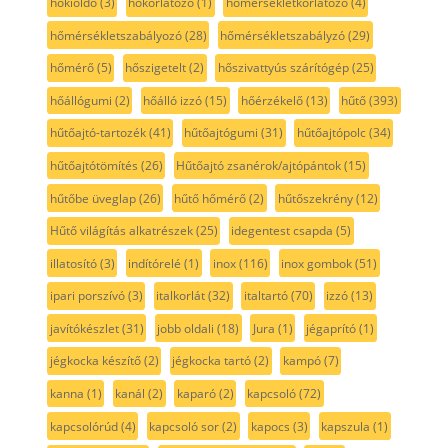
hőkioldó
(3)
hőkorlátozó
(1)
hőmérsékletkorlátozó
(4)
hőmérsékletszabályozó
(28)
hőmérsékletszabályzó
(29)
hőmérő
(5)
hőszigetelt
(2)
hőszivattyús szárítógép
(25)
hőállógumi
(2)
hőálló izzó
(15)
hőérzékelő
(13)
hűtő
(393)
hűtőajtó-tartozék
(41)
hűtőajtógumi
(31)
hűtőajtópolc
(34)
hűtőajtótömítés
(26)
Hűtőajtó zsanérok/ajtópántok
(15)
hűtőbe üveglap
(26)
hűtő hőmérő
(2)
hűtőszekrény
(12)
Hűtő világítás alkatrészek
(25)
idegentest csapda
(5)
illatosító
(3)
indítórelé
(1)
inox
(116)
inox gombok
(51)
ipari porszívó
(3)
italkorlát
(32)
italtartó
(70)
izzó
(13)
javítókészlet
(31)
jobb oldali
(18)
Jura
(1)
jégaprító
(1)
jégkocka készítő
(2)
jégkocka tartó
(2)
kampó
(7)
kanna
(1)
kanál
(2)
kaparó
(2)
kapcsoló
(72)
kapcsolórúd
(4)
kapcsoló sor
(2)
kapocs
(3)
kapszula
(1)