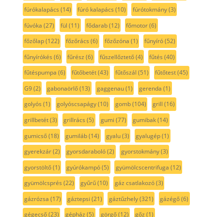
fúrókalapács
(14)
fúró kalapács
(10)
fúrótokmány
(3)
fúvóka
(27)
fül
(11)
fődarab
(12)
főmotor
(6)
főzőlap
(122)
főzőrács
(6)
főzőzóna
(1)
fűnyíró
(52)
fűnyírókés
(6)
fűrész
(6)
fűszellőztető
(4)
fűtés
(40)
fűtéspumpa
(6)
fűtőbetét
(43)
fűtőszál
(51)
fűtőtest
(45)
G9
(2)
gabonaörlő
(13)
gaggenau
(1)
gerenda
(1)
golyós
(1)
golyóscsapágy
(10)
gomb
(104)
grill
(16)
grillbetét
(3)
grillrács
(5)
gumi
(77)
gumibak
(14)
gumicső
(18)
gumiláb
(14)
gyalu
(3)
gyalugép
(1)
gyerekzár
(2)
gyorsdaraboló
(2)
gyorstokmány
(3)
gyorstöltő
(1)
gyúrókampó
(5)
gyümölcscentrifuga
(12)
gyümölcsprés
(22)
gyűrű
(10)
gáz csatlakozó
(3)
gázrózsa
(17)
gáztepsi
(21)
gáztűzhely
(321)
gázégő
(6)
gégecső
(23)
gépház
(5)
görgő
(12)
gőz
(1)