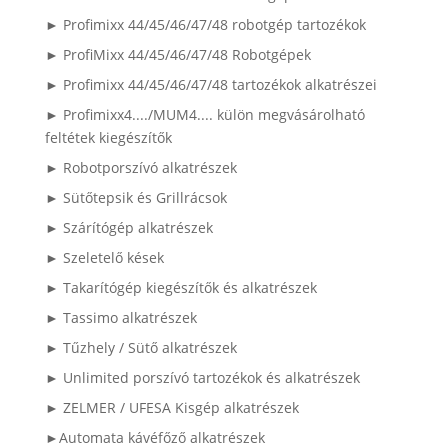
► Profimixx 44/45/46/47/48 robotgép tartozékok
► ProfiMixx 44/45/46/47/48 Robotgépek
► Profimixx 44/45/46/47/48 tartozékok alkatrészei
► Profimixx4..../MUM4.... külön megvásárolható
feltétek kiegészítők
► Robotporszívó alkatrészek
► Sütőtepsik és Grillrácsok
► Szárítógép alkatrészek
► Szeletelő kések
► Takarítógép kiegészítők és alkatrészek
► Tassimo alkatrészek
► Tűzhely / Sütő alkatrészek
► Unlimited porszívó tartozékok és alkatrészek
► ZELMER / UFESA Kisgép alkatrészek
►Automata kávéfőző alkatrészek