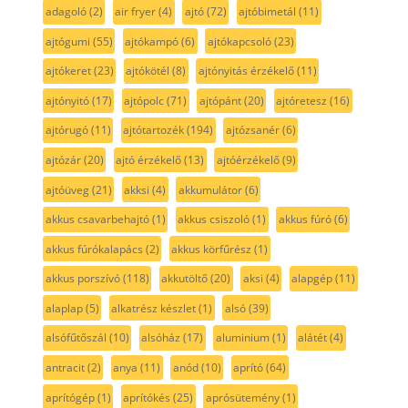
adagoló
(2)
air fryer
(4)
ajtó
(72)
ajtóbimetál
(11)
ajtógumi
(55)
ajtókampó
(6)
ajtókapcsoló
(23)
ajtókeret
(23)
ajtókötél
(8)
ajtónyitás érzékelő
(11)
ajtónyitó
(17)
ajtópolc
(71)
ajtópánt
(20)
ajtóretesz
(16)
ajtórugó
(11)
ajtótartozék
(194)
ajtózsanér
(6)
ajtózár
(20)
ajtó érzékelő
(13)
ajtóérzékelő
(9)
ajtóüveg
(21)
akksi
(4)
akkumulátor
(6)
akkus csavarbehajtó
(1)
akkus csiszoló
(1)
akkus fúró
(6)
akkus fúrókalapács
(2)
akkus körfűrész
(1)
akkus porszívó
(118)
akkutöltő
(20)
aksi
(4)
alapgép
(11)
alaplap
(5)
alkatrész készlet
(1)
alsó
(39)
alsófűtőszál
(10)
alsóház
(17)
aluminium
(1)
alátét
(4)
antracit
(2)
anya
(11)
anód
(10)
aprító
(64)
aprítógép
(1)
aprítókés
(25)
aprósütemény
(1)