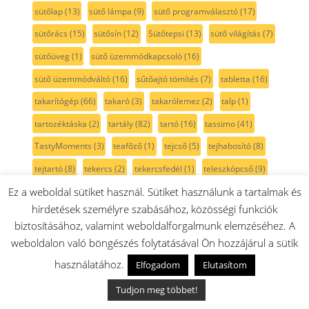
sütőlap
(13)
sütő lámpa
(9)
sütő programválasztó
(17)
sütőrács
(15)
sütősín
(12)
Sütőtepsi
(13)
sütő világítás
(7)
sütőüveg
(1)
sütő üzemmódkapcsoló
(16)
sütő üzemmódváltó
(16)
sűtőajtó tömítés
(7)
tabletta
(16)
takarítógép
(66)
takaró
(3)
takarólemez
(2)
talp
(1)
tartozéktáska
(2)
tartály
(82)
tartó
(16)
tassimo
(41)
TastyMoments
(3)
teafőző
(1)
tejcső
(5)
tejhabosító
(8)
tejtartó
(8)
tekercs
(2)
tekercsfedél
(1)
teleszkópcső
(9)
teleszkópos sütősín
(12)
teljesítmény szabályzó
(1)
Ez a weboldal sütiket használ. Sütiket használunk a tartalmak és
hirdetések személyre szabásához, közösségi funkciók
tengely
(17)
tepsi
(35)
tepsi fedél
(3)
tepsitartó
(4)
biztosításához, valamint weboldalforgalmunk elemzéséhez. A
termoelem
(7)
termosztát
(18)
tető
(20)
textil porzsák
(2)
weboldalon való böngészés folytatásával Ön hozzájárul a sütik
tisztavízcső
(2)
tisztító
(18)
tisztítószer
(31)
To Go
(3)
használatához.
Elfogadom
Elutasítom
ToGo pohár
(14)
tojástartó
(2)
toldócső
(7)
tolóka
(11)
Tudjon meg többet!
tolókar
(3)
transzformátor
(4)
Tronic
(37)