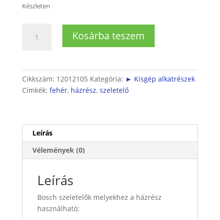
Készleten
Bosch
Kosárba teszem
szeletelő
házrész
mennyiség
Cikkszám:
12012105
Kategória:
► Kisgép alkatrészek
Címkék:
fehér
,
házrész
,
szeletelő
Leírás
Vélemények (0)
Leírás
Bosch szeletelők melyekhez a házrész
használható: