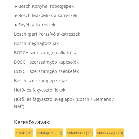
►Bosch Konyhai robotgépek
►Bosch MaxoMixx alkatrészek
►Egyéb alkatrészek
Bosch Ipari Porszívó alkatrészek
Bosch meghajtószíjak
BOSCH szerszámgép alkatrész
BOSCH szerszámgép kapcsolók
BOSCH szerszámgép szénkefék
Bosch szerszámgép szíjak
Hűtő- és fagyasztó fiókok
Hűtő- és fagyasztó üveglapok (Bosch / Siemens /
Neff)
Keresőszavak:
ablak
(18)
ablakgumi
(13)
ablakkeret
(13)
ablak üveg
(20)