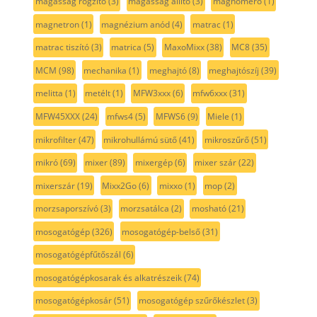
magasság rögzítő
(3)
magasság állító
(3)
maghőmérő
(1)
magnetron
(1)
magnézium anód
(4)
matrac
(1)
matrac tiszító
(3)
matrica
(5)
MaxoMixx
(38)
MC8
(35)
MCM
(98)
mechanika
(1)
meghajtó
(8)
meghajtószíj
(39)
melitta
(1)
metélt
(1)
MFW3xxx
(6)
mfw6xxx
(31)
MFW45XXX
(24)
mfws4
(5)
MFWS6
(9)
Miele
(1)
mikrofilter
(47)
mikrohullámú sütő
(41)
mikroszűrő
(51)
mikró
(69)
mixer
(89)
mixergép
(6)
mixer szár
(22)
mixerszár
(19)
Mixx2Go
(6)
mixxo
(1)
mop
(2)
morzsaporszívó
(3)
morzsatálca
(2)
mosható
(21)
mosogatógép
(326)
mosogatógép-belső
(31)
mosogatógépfűtőszál
(6)
mosogatógépkosarak és alkatrészeik
(74)
mosogatógépkosár
(51)
mosogatógép szűrőkészlet
(3)