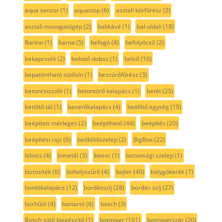
aqua senzor
(1)
aquastop
(6)
asztali körfűrész
(2)
asztali mosogatógép
(2)
babkávé
(1)
bal oldali
(18)
Barino
(1)
barna
(5)
befogó
(4)
befolyócső
(2)
bekapcsoló
(2)
bekötő doboz
(1)
belső
(16)
bepattintható sütősín
(1)
beszúrófűrész
(3)
betoncsiszoló
(1)
betontörő kalapács
(1)
betét
(25)
betöltő tál
(1)
beverőkalapács
(4)
beállító egység
(10)
beépített mérleges
(2)
beépíthető
(44)
beépítés
(20)
beépítési rajz
(6)
beőblítőszelep
(2)
BigBox
(22)
bilincs
(4)
bimetál
(3)
bionic
(1)
biztonsági szelep
(1)
biztosíték
(6)
boholyszűrő
(4)
bojler
(40)
bolygókerék
(7)
bontókalapács
(12)
bordásszíj
(28)
bordás szíj
(27)
borhűtő
(4)
bortartó
(6)
bosch
(3)
Bosch sütő kiegészítő
(1)
botmixer
(101)
botmixerszár
(20)