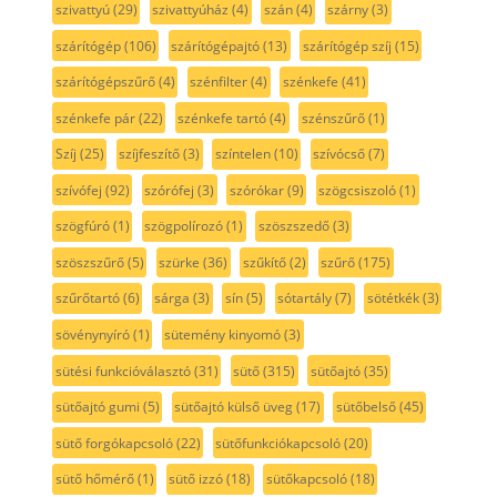
szivattyú
(29)
szivattyúház
(4)
szán
(4)
szárny
(3)
szárítógép
(106)
szárítógépajtó
(13)
szárítógép szíj
(15)
szárítógépszűrő
(4)
szénfilter
(4)
szénkefe
(41)
szénkefe pár
(22)
szénkefe tartó
(4)
szénszűrő
(1)
Szíj
(25)
szíjfeszítő
(3)
színtelen
(10)
szívócső
(7)
szívófej
(92)
szórófej
(3)
szórókar
(9)
szögcsiszoló
(1)
szögfúró
(1)
szögpolírozó
(1)
szöszszedő
(3)
szöszszűrő
(5)
szürke
(36)
szűkítő
(2)
szűrő
(175)
szűrőtartó
(6)
sárga
(3)
sín
(5)
sótartály
(7)
sötétkék
(3)
sövénynyíró
(1)
sütemény kinyomó
(3)
sütési funkcióválasztó
(31)
sütő
(315)
sütőajtó
(35)
sütőajtó gumi
(5)
sütőajtó külső üveg
(17)
sütőbelső
(45)
sütő forgókapcsoló
(22)
sütőfunkciókapcsoló
(20)
sütő hőmérő
(1)
sütő izzó
(18)
sütőkapcsoló
(18)