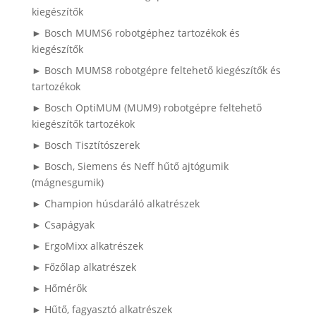
kiegészítők
► Bosch MUMS6 robotgéphez tartozékok és
kiegészítők
► Bosch MUMS8 robotgépre feltehető kiegészítők és
tartozékok
► Bosch OptiMUM (MUM9) robotgépre feltehető
kiegészítők tartozékok
► Bosch Tisztítószerek
► Bosch, Siemens és Neff hűtő ajtógumik
(mágnesgumik)
► Champion húsdaráló alkatrészek
► Csapágyak
► ErgoMixx alkatrészek
► Főzőlap alkatrészek
► Hőmérők
► Hűtő, fagyasztó alkatrészek