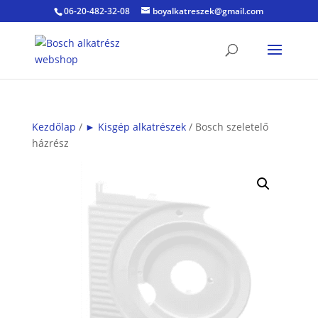
06-20-482-32-08
boyalkatreszek@gmail.com
Kezdőlap
/
► Kisgép alkatrészek
/ Bosch szeletelő
házrész