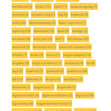
körfűtőszál
(4)
körkés
(15)
kötél
(11)
központi egység
(7)
középső
(3)
középső üveg
(1)
kúp
(6)
kúpkerék
(3)
külső
(26)
labirintustartály
(9)
lapos csap maró
(1)
laposszíj
(33)
lapostepsi
(14)
lapát
(9)
lasange
(2)
lassúprés
(4)
lassú prés
(4)
led
(1)
LED lámpa
(20)
leeresztő
(2)
leeresztő cső
(1)
leeresztő szivattyú
(10)
lefedés
(7)
lemez
(5)
lencse
(1)
lengéscsillapító
(14)
lengőkar
(6)
lengő szúrófűrész
(1)
leolvasztó
(4)
lila
(4)
logó
(5)
LowFrost
(5)
lyukasztó
(2)
lyuktárcsa
(34)
láb
(15)
lábfürdő
(1)
lámpa
(16)
láncfűrész
(2)
lánckerék
(1)
lángelosztó
(1)
lángterelő
(1)
légkeverésfűtés
(8)
légkeverésfűtőtest
(5)
légszűrő
(50)
lúgszivattyú
(8)
magasnyomású mosó
(1)