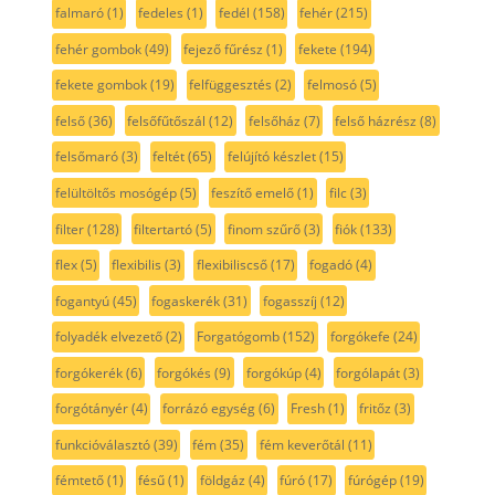
falmaró
(1)
fedeles
(1)
fedél
(158)
fehér
(215)
fehér gombok
(49)
fejező fűrész
(1)
fekete
(194)
fekete gombok
(19)
felfüggesztés
(2)
felmosó
(5)
felső
(36)
felsőfűtőszál
(12)
felsőház
(7)
felső házrész
(8)
felsőmaró
(3)
feltét
(65)
felújító készlet
(15)
felültöltős mosógép
(5)
feszítő emelő
(1)
filc
(3)
filter
(128)
filtertartó
(5)
finom szűrő
(3)
fiók
(133)
flex
(5)
flexibilis
(3)
flexibiliscső
(17)
fogadó
(4)
fogantyú
(45)
fogaskerék
(31)
fogasszíj
(12)
folyadék elvezető
(2)
Forgatógomb
(152)
forgókefe
(24)
forgókerék
(6)
forgókés
(9)
forgókúp
(4)
forgólapát
(3)
forgótányér
(4)
forrázó egység
(6)
Fresh
(1)
fritőz
(3)
funkcióválasztó
(39)
fém
(35)
fém keverőtál
(11)
fémtető
(1)
fésű
(1)
földgáz
(4)
fúró
(17)
fúrógép
(19)