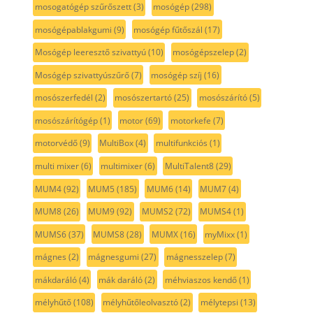
mosogatógép szűrőszett
(3)
mosógép
(298)
mosógépablakgumi
(9)
mosógép fűtőszál
(17)
Mosógép leeresztő szivattyú
(10)
mosógépszelep
(2)
Mosógép szivattyúszűrő
(7)
mosógép szíj
(16)
mosószerfedél
(2)
mosószertartó
(25)
mosószárító
(5)
mosószárítógép
(1)
motor
(69)
motorkefe
(7)
motorvédő
(9)
MultiBox
(4)
multifunkciós
(1)
multi mixer
(6)
multimixer
(6)
MultiTalent8
(29)
MUM4
(92)
MUM5
(185)
MUM6
(14)
MUM7
(4)
MUM8
(26)
MUM9
(92)
MUMS2
(72)
MUMS4
(1)
MUMS6
(37)
MUMS8
(28)
MUMX
(16)
myMixx
(1)
mágnes
(2)
mágnesgumi
(27)
mágnesszelep
(7)
mákdaráló
(4)
mák daráló
(2)
méhviaszos kendő
(1)
mélyhűtő
(108)
mélyhűtőleolvasztó
(2)
mélytepsi
(13)