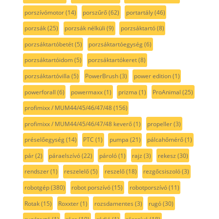
porszívómotor
(14)
porszűrő
(62)
portartály
(46)
porzsák
(25)
porzsák nélküli
(9)
porzsáktartó
(8)
porzsáktartóbetét
(5)
porzsáktartóegység
(6)
porzsáktartóidom
(5)
porzsáktartókeret
(8)
porzsáktartóvilla
(5)
PowerBrush
(3)
power edition
(1)
powerforall
(6)
powermaxx
(1)
prizma
(1)
ProAnimal
(25)
profimixx / MUM44/45/46/47/48
(156)
profimixx / MUM44/45/46/47/48 keverő
(1)
propeller
(3)
préselőegység
(14)
PTC
(1)
pumpa
(21)
pálcahőmérő
(1)
pár
(2)
páraelszívó
(22)
pároló
(1)
rajz
(3)
rekesz
(30)
rendszer
(1)
reszelelő
(5)
reszelő
(18)
rezgőcsiszoló
(3)
robotgép
(380)
robot porszívó
(15)
robotporszívó
(11)
Rotak
(15)
Roxxter
(1)
rozsdamentes
(3)
rugó
(30)