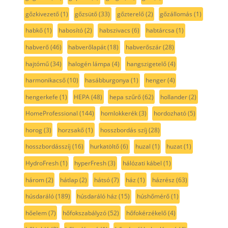
gőzkivezető
(1)
gőzsütő
(33)
gőzterelő
(2)
gőzállomás
(1)
habkő
(1)
habosító
(2)
habszivacs
(6)
habtárcsa
(1)
habverő
(46)
habverőlapát
(18)
habverőszár
(28)
hajtómű
(34)
halogén lámpa
(4)
hangszigetelő
(4)
harmonikacső
(10)
hasábburgonya
(1)
henger
(4)
hengerkefe
(1)
HEPA
(48)
hepa szűrő
(62)
hollander
(2)
HomeProfessional
(144)
homlokkerék
(3)
hordozható
(5)
horog
(3)
horzsakő
(1)
hosszbordás szíj
(28)
hosszbordásszíj
(16)
hurkatöltő
(6)
huzal
(1)
huzat
(1)
HydroFresh
(1)
hyperFresh
(3)
hálózati kábel
(1)
három
(2)
hátlap
(2)
hátsó
(7)
ház
(1)
házrész
(63)
húsdaráló
(189)
húsdaráló ház
(15)
húshőmérő
(1)
hőelem
(7)
hőfokszabályzó
(52)
hőfokérzékelő
(4)