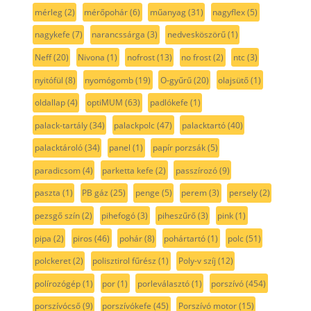
mérleg
(2)
mérőpohár
(6)
műanyag
(31)
nagyflex
(5)
nagykefe
(7)
narancssárga
(3)
nedvesköszörű
(1)
Neff
(20)
Nivona
(1)
nofrost
(13)
no frost
(2)
ntc
(3)
nyitófül
(8)
nyomógomb
(19)
O-gyűrű
(20)
olajsütő
(1)
oldallap
(4)
optiMUM
(63)
padlókefe
(1)
palack-tartály
(34)
palackpolc
(47)
palacktartó
(40)
palacktároló
(34)
panel
(1)
papír porzsák
(5)
paradicsom
(4)
parketta kefe
(2)
passzírozó
(9)
paszta
(1)
PB gáz
(25)
penge
(5)
perem
(3)
persely
(2)
pezsgő szín
(2)
pihefogó
(3)
piheszűrő
(3)
pink
(1)
pipa
(2)
piros
(46)
pohár
(8)
pohártartó
(1)
polc
(51)
polckeret
(2)
polisztirol fűrész
(1)
Poly-v szíj
(12)
polírozógép
(1)
por
(1)
porleválasztó
(1)
porszívó
(454)
porszívócső
(9)
porszívókefe
(45)
Porszívó motor
(15)