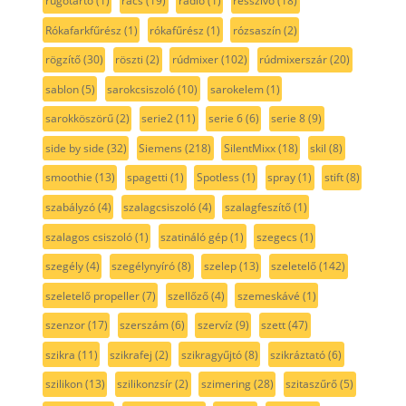
rugótartó
(1)
rács
(19)
rádió
(1)
résszívó
(18)
Rókafarkfűrész
(1)
rókafűrész
(1)
rózsaszín
(2)
rögzítő
(30)
röszti
(2)
rúdmixer
(102)
rúdmixerszár
(20)
sablon
(5)
sarokcsiszoló
(10)
sarokelem
(1)
sarokköszörű
(2)
serie2
(11)
serie 6
(6)
serie 8
(9)
side by side
(32)
Siemens
(218)
SilentMixx
(18)
skil
(8)
smoothie
(13)
spagetti
(1)
Spotless
(1)
spray
(1)
stift
(8)
szabályzó
(4)
szalagcsiszoló
(4)
szalagfeszítő
(1)
szalagos csiszoló
(1)
szatináló gép
(1)
szegecs
(1)
szegély
(4)
szegélynyíró
(8)
szelep
(13)
szeletelő
(142)
szeletelő propeller
(7)
szellőző
(4)
szemeskávé
(1)
szenzor
(17)
szerszám
(6)
szervíz
(9)
szett
(47)
szikra
(11)
szikrafej
(2)
szikragyűjtó
(8)
szikráztató
(6)
szilikon
(13)
szilikonzsír
(2)
szimering
(28)
szitaszűrő
(5)