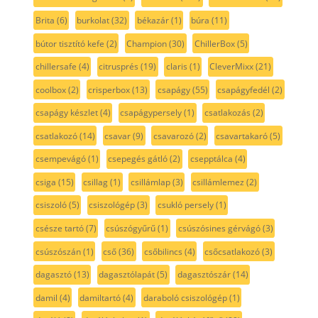
Brita
(6)
burkolat
(32)
békazár
(1)
búra
(11)
bútor tisztító kefe
(2)
Champion
(30)
ChillerBox
(5)
chillersafe
(4)
citrusprés
(19)
claris
(1)
CleverMixx
(21)
coolbox
(2)
crisperbox
(13)
csapágy
(55)
csapágyfedél
(2)
csapágy készlet
(4)
csapágypersely
(1)
csatlakozás
(2)
csatlakozó
(14)
csavar
(9)
csavarozó
(2)
csavartakaró
(5)
csempevágó
(1)
csepegés gátló
(2)
csepptálca
(4)
csiga
(15)
csillag
(1)
csillámlap
(3)
csillámlemez
(2)
csiszoló
(5)
csiszológép
(3)
csukló persely
(1)
csésze tartó
(7)
csúszógyűrű
(1)
csúszósines gérvágó
(3)
csúszószán
(1)
cső
(36)
csőbilincs
(4)
csőcsatlakozó
(3)
dagasztó
(13)
dagasztólapát
(5)
dagasztószár
(14)
damil
(4)
damiltartó
(4)
daraboló csiszológép
(1)