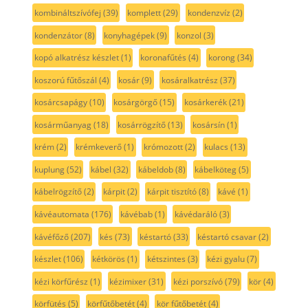
kombináltszívófej
(39)
komplett
(29)
kondenzvíz
(2)
kondenzátor
(8)
konyhagépek
(9)
konzol
(3)
kopó alkatrész készlet
(1)
koronafűtés
(4)
korong
(34)
koszorú fűtőszál
(4)
kosár
(9)
kosáralkatrész
(37)
kosárcsapágy
(10)
kosárgörgő
(15)
kosárkerék
(21)
kosárműanyag
(18)
kosárrögzítő
(13)
kosársín
(1)
krém
(2)
krémkeverő
(1)
krómozott
(2)
kulacs
(13)
kuplung
(52)
kábel
(32)
kábeldob
(8)
kábelköteg
(5)
kábelrögzítő
(2)
kárpit
(2)
kárpit tisztító
(8)
kávé
(1)
kávéautomata
(176)
kávébab
(1)
kávédaráló
(3)
kávéfőző
(207)
kés
(73)
késtartó
(33)
késtartó csavar
(2)
készlet
(106)
kétkörös
(1)
kétszintes
(3)
kézi gyalu
(7)
kézi körfűrész
(1)
kézimixer
(31)
kézi porszívó
(79)
kör
(4)
körfütés
(5)
körfűtőbetét
(4)
kör fűtőbetét
(4)