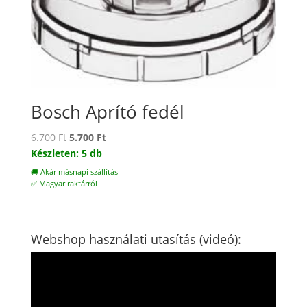
Bosch Aprító fedél
Original
Current
6.700
Ft
5.700
Ft
price
price
Készleten: 5 db
was:
is:
🚚 Akár másnapi szállítás
6.700 Ft.
5.700 Ft.
✅ Magyar raktárról
Webshop használati utasítás (videó):
Videólejátszó