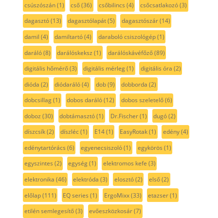
csúszószán
(1)
cső
(36)
csőbilincs
(4)
csőcsatlakozó
(3)
dagasztó
(13)
dagasztólapát
(5)
dagasztószár
(14)
damil
(4)
damiltartó
(4)
daraboló csiszológép
(1)
daráló
(8)
darálóskeksz
(1)
darálóskávéfőző
(89)
digitális hőmérő
(3)
digitális mérleg
(1)
digitális óra
(2)
dióda
(2)
diódaráló
(4)
dob
(9)
dobborda
(2)
dobcsillag
(1)
dobos daráló
(12)
dobos szeletelő
(6)
doboz
(30)
dobtámasztó
(1)
Dr.Fischer
(1)
dugó
(2)
díszcsík
(2)
díszléc
(1)
E14
(1)
EasyRotak
(1)
edény
(4)
edénytartórács
(6)
egyenecsiszoló
(1)
egykörös
(1)
egyszintes
(2)
egység
(1)
elektromos kefe
(3)
elektronika
(46)
elektróda
(3)
elosztó
(2)
első
(2)
előlap
(111)
EQ series
(1)
ErgoMixx
(33)
etazser
(1)
etilén semlegesítő
(3)
evőeszközkosár
(7)