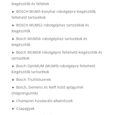
kiegészítők és feltétek
► BOSCH MUM5 Konyhai robotgépre kiegészítők,
feltehető tartozékok
► BOSCH MUMS2 robotgéphez tartozékok és
kiegészítők
► Bosch MUMS6 robotgéphez tartozékok és
kiegészítők
► Bosch MUMS8 robotgépre feltehető kiegészítők és
tartozékok
► Bosch OptiMUM (MUM9) robotgépre feltehető
kiegészítők tartozékok
► Bosch Tisztítószerek
► Bosch, Siemens és Neff hűtő ajtógumik
(mágnesgumik)
► Champion húsdaráló alkatrészek
► Csapágyak