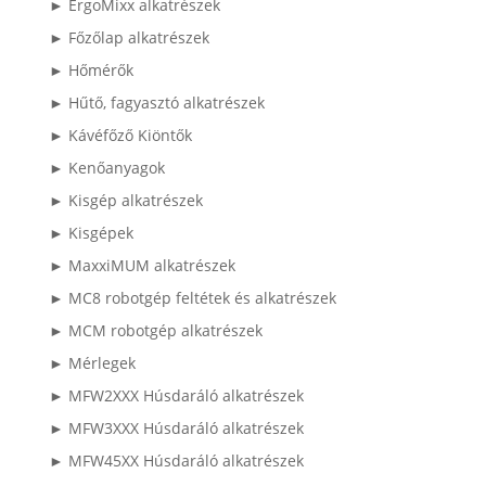
► ErgoMixx alkatrészek
► Főzőlap alkatrészek
► Hőmérők
► Hűtő, fagyasztó alkatrészek
► Kávéfőző Kiöntők
► Kenőanyagok
► Kisgép alkatrészek
► Kisgépek
► MaxxiMUM alkatrészek
► MC8 robotgép feltétek és alkatrészek
► MCM robotgép alkatrészek
► Mérlegek
► MFW2XXX Húsdaráló alkatrészek
► MFW3XXX Húsdaráló alkatrészek
► MFW45XX Húsdaráló alkatrészek