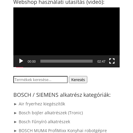
Webshop használati utasítás (videó):
Videólejátszó
00:00
02:47
Keresés
Keresés
a
következőre:
BOSCH / SIEMENS alkatrész kategóriák:
► Air fryerhez kiegészítők
► Bosch bojler alkatrészek (Tronic)
► Bosch Fűnyíró alkatrészek
► BOSCH MUM4 ProfiMixx Konyhai robotgépre