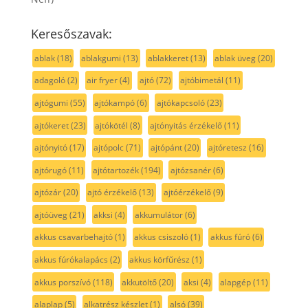
Keresőszavak:
ablak
(18)
ablakgumi
(13)
ablakkeret
(13)
ablak üveg
(20)
adagoló
(2)
air fryer
(4)
ajtó
(72)
ajtóbimetál
(11)
ajtógumi
(55)
ajtókampó
(6)
ajtókapcsoló
(23)
ajtókeret
(23)
ajtókötél
(8)
ajtónyitás érzékelő
(11)
ajtónyitó
(17)
ajtópolc
(71)
ajtópánt
(20)
ajtóretesz
(16)
ajtórugó
(11)
ajtótartozék
(194)
ajtózsanér
(6)
ajtózár
(20)
ajtó érzékelő
(13)
ajtóérzékelő
(9)
ajtóüveg
(21)
akksi
(4)
akkumulátor
(6)
akkus csavarbehajtó
(1)
akkus csiszoló
(1)
akkus fúró
(6)
akkus fúrókalapács
(2)
akkus körfűrész
(1)
akkus porszívó
(118)
akkutöltő
(20)
aksi
(4)
alapgép
(11)
alaplap
(5)
alkatrész készlet
(1)
alsó
(39)