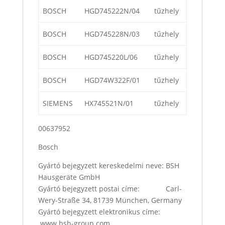
BOSCH
HGD745222N/04
tűzhely
BOSCH
HGD745228N/03
tűzhely
BOSCH
HGD745220L/06
tűzhely
BOSCH
HGD74W322F/01
tűzhely
SIEMENS
HX745521N/01
tűzhely
00637952
Bosch
Gyártó bejegyzett kereskedelmi neve: BSH
Hausgeräte GmbH
Gyártó bejegyzett postai címe: Carl-
Wery-Straße 34, 81739 München, Germany
Gyártó bejegyzett elektronikus címe:
www.bsh-group.com