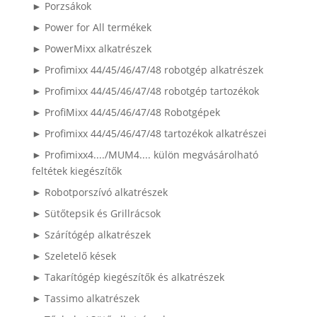
► Porzsákok
► Power for All termékek
► PowerMixx alkatrészek
► Profimixx 44/45/46/47/48 robotgép alkatrészek
► Profimixx 44/45/46/47/48 robotgép tartozékok
► ProfiMixx 44/45/46/47/48 Robotgépek
► Profimixx 44/45/46/47/48 tartozékok alkatrészei
► Profimixx4..../MUM4.... külön megvásárolható
feltétek kiegészítők
► Robotporszívó alkatrészek
► Sütőtepsik és Grillrácsok
► Szárítógép alkatrészek
► Szeletelő kések
► Takarítógép kiegészítők és alkatrészek
► Tassimo alkatrészek