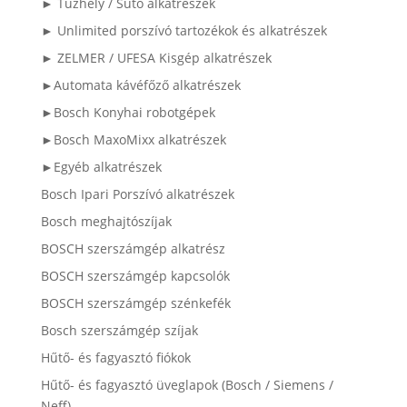
► Tűzhely / Sütő alkatrészek
► Unlimited porszívó tartozékok és alkatrészek
► ZELMER / UFESA Kisgép alkatrészek
►Automata kávéfőző alkatrészek
►Bosch Konyhai robotgépek
►Bosch MaxoMixx alkatrészek
►Egyéb alkatrészek
Bosch Ipari Porszívó alkatrészek
Bosch meghajtószíjak
BOSCH szerszámgép alkatrész
BOSCH szerszámgép kapcsolók
BOSCH szerszámgép szénkefék
Bosch szerszámgép szíjak
Hűtő- és fagyasztó fiókok
Hűtő- és fagyasztó üveglapok (Bosch / Siemens /
Neff)