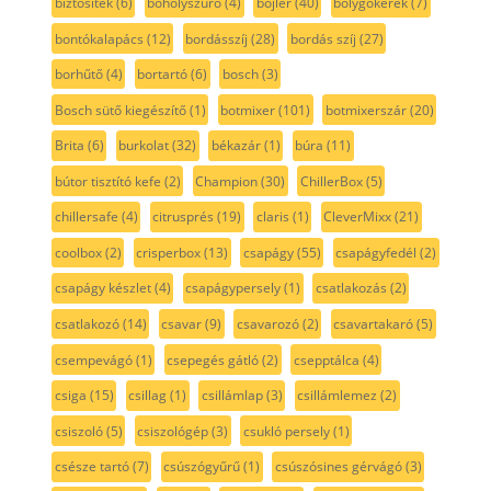
biztosíték
(6)
boholyszűrő
(4)
bojler
(40)
bolygókerék
(7)
bontókalapács
(12)
bordásszíj
(28)
bordás szíj
(27)
borhűtő
(4)
bortartó
(6)
bosch
(3)
Bosch sütő kiegészítő
(1)
botmixer
(101)
botmixerszár
(20)
Brita
(6)
burkolat
(32)
békazár
(1)
búra
(11)
bútor tisztító kefe
(2)
Champion
(30)
ChillerBox
(5)
chillersafe
(4)
citrusprés
(19)
claris
(1)
CleverMixx
(21)
coolbox
(2)
crisperbox
(13)
csapágy
(55)
csapágyfedél
(2)
csapágy készlet
(4)
csapágypersely
(1)
csatlakozás
(2)
csatlakozó
(14)
csavar
(9)
csavarozó
(2)
csavartakaró
(5)
csempevágó
(1)
csepegés gátló
(2)
csepptálca
(4)
csiga
(15)
csillag
(1)
csillámlap
(3)
csillámlemez
(2)
csiszoló
(5)
csiszológép
(3)
csukló persely
(1)
csésze tartó
(7)
csúszógyűrű
(1)
csúszósines gérvágó
(3)