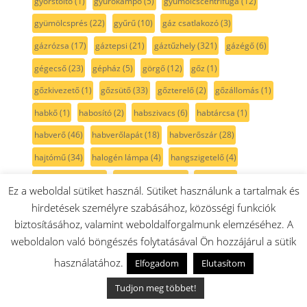
gyorstöltő
(1)
gyúrókampó
(5)
gyümölcscentrifuga
(12)
gyümölcsprés
(22)
gyűrű
(10)
gáz csatlakozó
(3)
gázrózsa
(17)
gáztepsi
(21)
gáztűzhely
(321)
gázégő
(6)
gégecső
(23)
gépház
(5)
görgő
(12)
gőz
(1)
gőzkivezető
(1)
gőzsütő
(33)
gőzterelő
(2)
gőzállomás
(1)
habkő
(1)
habosító
(2)
habszivacs
(6)
habtárcsa
(1)
habverő
(46)
habverőlapát
(18)
habverőszár
(28)
hajtómű
(34)
halogén lámpa
(4)
hangszigetelő
(4)
harmonikacső
(10)
hasábburgonya
(1)
henger
(4)
Ez a weboldal sütiket használ. Sütiket használunk a tartalmak és
hengerkefe
(1)
HEPA
(48)
hepa szűrő
(62)
hollander
(2)
hirdetések személyre szabásához, közösségi funkciók
biztosításához, valamint weboldalforgalmunk elemzéséhez. A
HomeProfessional
(144)
homlokkerék
(3)
hordozható
(5)
weboldalon való böngészés folytatásával Ön hozzájárul a sütik
horog
(3)
horzsakő
(1)
hosszbordás szíj
(28)
használatához.
Elfogadom
Elutasítom
hosszbordásszíj
(16)
hurkatöltő
(6)
huzal
(1)
huzat
(1)
Tudjon meg többet!
HydroFresh
(1)
hyperFresh
(3)
hálózati kábel
(1)