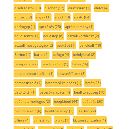
alsófűtőszál
(10)
alsóház
(17)
aluminium
(1)
alátét
(4)
antracit
(2)
anya
(11)
anód
(10)
aprító
(64)
aprítógép
(1)
aprítókés
(25)
aprósütemény
(1)
aqua senzor
(1)
aquastop
(6)
asztali körfűrész
(2)
asztali mosogatógép
(2)
babkávé
(1)
bal oldali
(18)
Barino
(1)
barna
(5)
befogó
(4)
befolyócső
(2)
bekapcsoló
(2)
bekötő doboz
(1)
belső
(16)
bepattintható sütősín
(1)
beszúrófűrész
(3)
betoncsiszoló
(1)
betontörő kalapács
(1)
betét
(25)
betöltő tál
(1)
beverőkalapács
(4)
beállító egység
(10)
beépített mérleges
(2)
beépíthető
(44)
beépítés
(20)
beépítési rajz
(6)
beőblítőszelep
(2)
BigBox
(22)
bilincs
(4)
bimetál
(3)
bionic
(1)
biztonsági szelep
(1)