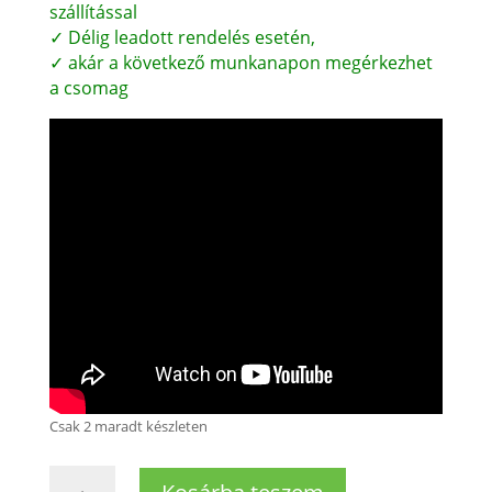
szállítással
✓ Délig leadott rendelés esetén,
✓ akár a következő munkanapon megérkezhet
a csomag
Csak 2 maradt készleten
Bosch