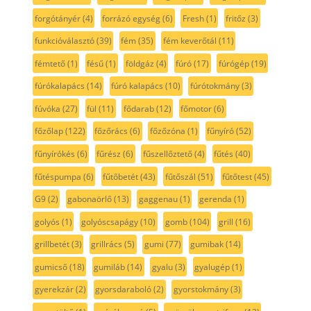
forgótányér
(4)
forrázó egység
(6)
Fresh
(1)
fritőz
(3)
funkcióválasztó
(39)
fém
(35)
fém keverőtál
(11)
fémtető
(1)
fésű
(1)
földgáz
(4)
fúró
(17)
fúrógép
(19)
fúrókalapács
(14)
fúró kalapács
(10)
fúrótokmány
(3)
fúvóka
(27)
fül
(11)
fődarab
(12)
főmotor
(6)
főzőlap
(122)
főzőrács
(6)
főzőzóna
(1)
fűnyíró
(52)
fűnyírókés
(6)
fűrész
(6)
fűszellőztető
(4)
fűtés
(40)
fűtéspumpa
(6)
fűtőbetét
(43)
fűtőszál
(51)
fűtőtest
(45)
G9
(2)
gabonaörlő
(13)
gaggenau
(1)
gerenda
(1)
golyós
(1)
golyóscsapágy
(10)
gomb
(104)
grill
(16)
grillbetét
(3)
grillrács
(5)
gumi
(77)
gumibak
(14)
gumicső
(18)
gumiláb
(14)
gyalu
(3)
gyalugép
(1)
gyerekzár
(2)
gyorsdaraboló
(2)
gyorstokmány
(3)