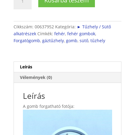
Kosárba teszem
sütő
hőmérsékletszabályzó
forgatógomb
fehér
Cikkszám:
00637952
Kategória:
► Tűzhely / Sütő
színben
alkatrészek
Címkék:
fehér
,
fehér gombok
,
mennyiség
Forgatógomb
,
gáztűzhely
,
gomb
,
sütő
,
tűzhely
Leírás
Vélemények (0)
Leírás
A gomb forgatható fotója: