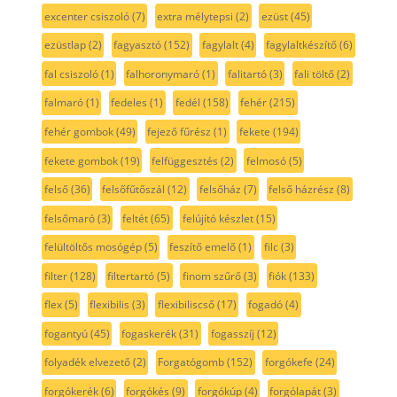
excenter csiszoló
(7)
extra mélytepsi
(2)
ezüst
(45)
ezüstlap
(2)
fagyasztó
(152)
fagylalt
(4)
fagylaltkészítő
(6)
fal csiszoló
(1)
falhoronymaró
(1)
falitartó
(3)
fali töltő
(2)
falmaró
(1)
fedeles
(1)
fedél
(158)
fehér
(215)
fehér gombok
(49)
fejező fűrész
(1)
fekete
(194)
fekete gombok
(19)
felfüggesztés
(2)
felmosó
(5)
felső
(36)
felsőfűtőszál
(12)
felsőház
(7)
felső házrész
(8)
felsőmaró
(3)
feltét
(65)
felújító készlet
(15)
felültöltős mosógép
(5)
feszítő emelő
(1)
filc
(3)
filter
(128)
filtertartó
(5)
finom szűrő
(3)
fiók
(133)
flex
(5)
flexibilis
(3)
flexibiliscső
(17)
fogadó
(4)
fogantyú
(45)
fogaskerék
(31)
fogasszíj
(12)
folyadék elvezető
(2)
Forgatógomb
(152)
forgókefe
(24)
forgókerék
(6)
forgókés
(9)
forgókúp
(4)
forgólapát
(3)