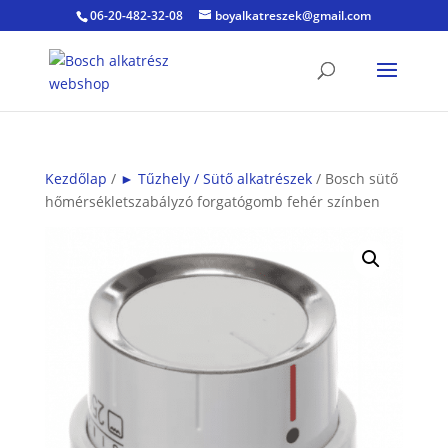
06-20-482-32-08
boyalkatreszek@gmail.com
Kezdőlap
/
► Tűzhely / Sütő alkatrészek
/ Bosch sütő
hőmérsékletszabályzó forgatógomb fehér színben